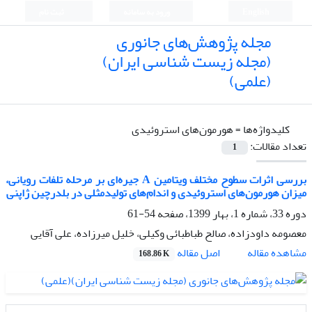
English
ورود به سامانه
ثبت نام
مجله پژوهش‌های جانوری
(مجله زیست شناسی ایران)
(علمی)
کلیدواژه‌ها =
هورمون‌های استروئیدی
تعداد مقالات:
1
بررسی اثرات سطوح مختلف ویتامین A جیره‌ای بر مرحله تلفات رویانی،
میزان هورمون‌های استروئیدی و اندام‌های تولیدمثلی در بلدرچین ژاپنی
دوره 33، شماره 1، بهار 1399، صفحه
54-61
معصومه داودزاده، صالح طباطبائی وکیلی، خلیل میرزاده، علی آقایی
اصل مقاله
مشاهده مقاله
168.86 K