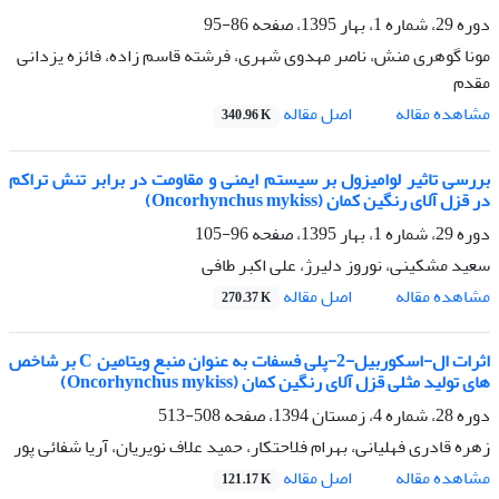
دوره 29، شماره 1، بهار 1395، صفحه
86-95
مونا گوهرى منش، ناصر مهدوى شهرى، فرشته قاسم زاده، فائزه یزدانى
مقدم
اصل مقاله
مشاهده مقاله
340.96 K
بررسی تاثیر لوامیزول بر سیستم ایمنی و مقاومت در برابر تنش تراکم
در قزل آلای رنگین کمان (Oncorhynchus mykiss)
دوره 29، شماره 1، بهار 1395، صفحه
96-105
سعید مشکینی، نوروز دلیرژ، علی اکبر طافی
اصل مقاله
مشاهده مقاله
270.37 K
اثرات ال-اسکوربیل-2-پلی فسفات به عنوان منبع ویتامین C بر شاخص
های تولید مثلی قزل آلای رنگین کمان (Oncorhynchus mykiss)
دوره 28، شماره 4، زمستان 1394، صفحه
508-513
زهره قادری فهلیانی، بهرام فلاحتکار، حمید علاف نویریان، آریا شفائی پور
اصل مقاله
مشاهده مقاله
121.17 K