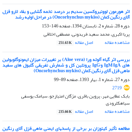
اثر هورمون لووتیروکسین سدیم بر درصد تخمه گشایی و بقاء لارو قزل
آلای رنگین کمان (Oncorhynchus mykiss) در مراحل اولیه رشد
دوره 28، شماره 2، تابستان 1394، صفحه
146-153
پریا اکبری، محمد سعید فریدونی، مصطفی اخلاقی
اصل مقاله
مشاهده مقاله
251.63 K
بررسی اثر گیاه آلوئه ورا (Aloe vera) بر تغییرات میزان ایمونوگلوبولین
های IgM٬IgA وIgG٬ پروتئین کل و شمارش تفریقی گلبول های سفید
ماهی قزل آلای رنگین کمان (Oncorhynchus mykiss)
دوره 27، شماره 1، بهار 1393، صفحه
89-99
2719
بابک عطایی مهر، پروین باقری، مژگان امتیازجو، سیامک یوسفی
سیاهکلرودی
اصل مقاله
مشاهده مقاله
235.66 K
مطالعه تأثیر کیتوزان بر برخی از پاسخهای ایمنی ماهی قزل آلای رنگین