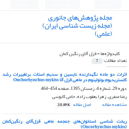
English
ورود به سامانه
ثبت نام
مجله پژوهش‌های جانوری
(مجله زیست شناسی ایران)
(علمی)
کلیدواژه‌ها =
قزل آلای رنگین کمان
تعداد مقالات:
7
اثرات دو ماده نگهدارنده نایسین و سدیم استات برتغییرات رشد
کلستریدیوم بوتولینوم در ماهی قزل آلا Onchorhynchus mykiss
دوره 29، شماره 4، زمستان 1395، صفحه
454-464
رضا صفری، زهرا یعقوب زاده، حامی کابوسی
اصل مقاله
مشاهده مقاله
211.09 K
ریخت‌ شناسی استخوان‌های جمجمه ماهی قزل‌آلای رنگین‌کمان
(Oncorhynchus mykiss)