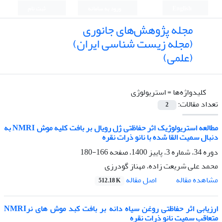
English
ورود به سامانه
ثبت نام
مجله پژوهش‌های جانوری
(مجله زیست شناسی ایران)
(علمی)
کلیدواژه‌ها =
استریولوژی
تعداد مقالات:
2
مطالعه استریولوژیک اثر حفاظتی ژل رویال بر بافت کلیه موش NMRI به
دنبال سمیت القا شده با نانو ذرات نقره
دوره 34، شماره 3، پاییز 1400، صفحه
166-180
محمد علی شریعت زاده، مهناز گودرزی
اصل مقاله
مشاهده مقاله
512.18 K
ارزیابی اثر حفاظتی روغن سیاه دانه بر بافت کبد موش های نرNMRI
متعاقب سمیت نانو ذرات نقره