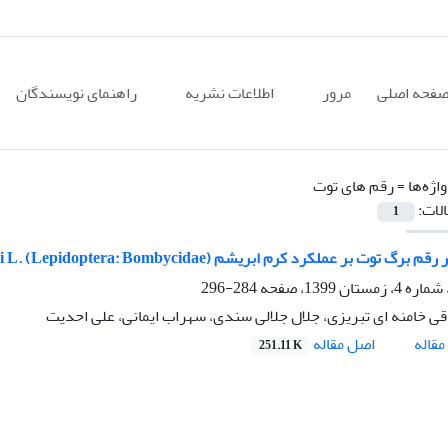
فحه اصلی
مرور
اطلاعات نشریه
راهنمای نویسندگان
اژه‌ها =
رقم های توت
الات:
1
برگ توت بر عملکرد کرم ابریشم Bombyx mori L. (Lepidoptera: Bombycidae)
284-296
ی خامنه ای تبریزی، جلال جلالی سندی، سهراب ایمانی، علی احدیت
اصل مقاله
قاله
251.11 K