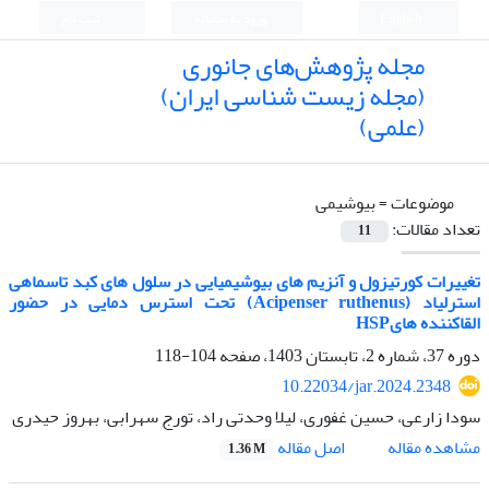
English
ورود به سامانه
ثبت نام
مجله پژوهش‌های جانوری
(مجله زیست شناسی ایران)
(علمی)
موضوعات =
بیوشیمی
تعداد مقالات:
11
تغییرات کورتیزول و آنزیم های بیوشیمیایی در سلول های کبد تاسماهی
استرلیاد (Acipenser ruthenus) تحت استرس دمایی در حضور
القاکننده هایHSP
دوره 37، شماره 2، تابستان 1403، صفحه
104-118
10.22034/jar.2024.2348
سودا زارعی، حسین غفوری، لیلا وحدتی راد، تورج سهرابی، بهروز حیدری
اصل مقاله
مشاهده مقاله
1.36 M