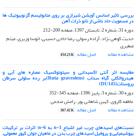
بررسی تاثیر اسانس آویشن شیرازی بر روی متابولیسم گزنوبیوتیک ها
در مسمویت حاد ناشی از نانو ذرات آهن
دوره 31، شماره 2، تابستان 1397، صفحه
200-212
حدیث کوهی نژاد، آزاده رسولی، رضا حاجی حسینی، اتوسا وزیری، میثم
صغیری
اصل مقاله
مشاهده مقاله
454.23 K
مقایسه اثر آنتی اکسیدانی و سیتوتوکسیک عصاره های آبی و
هیدروالکلی گیاه سداب (Ruta graveolens)بر رده سلولی سرطان
پروستات(DU145)
دوره 30، شماره 3، پاییز 1396، صفحه
345-352
عاطفه کاروی، کهین شاهانی پور، رامش منجمی
اصل مقاله
مشاهده مقاله
367.42 K
نسبت‌های اسیدهای چرب غیر اشباع 3-n به 6-n: اثرات بر ترکیبات
بیوشیمیایی و پروفیل اسیدهای چرب بدن در ماهیان جوان کپور معمولی،