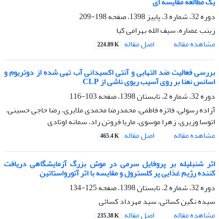
یک مطالعه مقایسه ای
دوره 32، شماره 3، پاییز 1398، صفحه
198-209
زینب عصاره، سیف الله بهرامی کیا
اصل مقاله
مشاهده مقاله
224.89 K
بررسی فعالیت ضد التهابی و آنتی اکسیدانی آب تهی شده از دوتریوم و
اسانس نعنا بر روی آسیب ریوی ناشی از CLP
دوره 32، شماره 2، تابستان 1398، صفحه
103-116
آزاده رسولی، فائزه فاطمی، محمدرضا محمدی ملایری، رضا حاجی حسینی،
اتوسا وزیری، زهرا موسوی، ماریا فروتن راد، سمانه اوتادی
اصل مقاله
مشاهده مقاله
465.4 K
اثر شنبلیله بر پروفایل سرمی در موش بزرگ آزمایشگاهی دریافت
کننده رژیم غذایی پر کلسترول و مقایسه با اثر آتورواستاتین
دوره 32، شماره 2، تابستان 1398، صفحه
125-134
سیده نگین کسائی، سید مهرداد کسائی
اصل مقاله
مشاهده مقاله
235.38 K