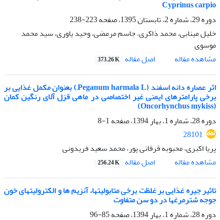
Cyprinus carpio
دوره 29، شماره 2، تابستان 1395، صفحه
223-238
خلیل مینابی، محمد ذاکری، جاسم مرمضی، وحید یاوری، سید محمد
موسوی
اصل مقاله
مشاهده مقاله
373.26 K
اثر عصاره دانه اسفند (Peganum harmala L,) بعنوان مکمل غذایی بر
برخی پارامترهای ایمنی غیر اختصاصی در ماهی قزل آلای رنگین کمان
(Oncorhynchus mykiss)
دوره 28، شماره 1، بهار 1394، صفحه
1-8
28101
پریا اکبری، محبوبه قرقانی پور، محمد سعید فریدونی
اصل مقاله
مشاهده مقاله
256.24 K
تاثیر جیره غذایی بر غلظت برخی متابولیتها، آنزیم ها و الکترولیتهای خون
جوجه شترمرغها در دو سن متفاوت
دوره 28، شماره 1، بهار 1394، صفحه
85-96