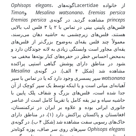
از خانواده Lacertidaeگونه‌های
،
Ophisops elegans
Eremias persica
،
a watsonana
n
Mesali
و
Timon
eps
princ
مشاهده گردید. در گونه‌ی
Eremias persica
فلس‌های پایینی بینی در تماس با ۲ یا ۳ فلس لب بالایی
هستند، فلس‌های زیرچشمی به حاشیه دهان می‌رسند،
معمولاً چند فلس یقه‌ای به‌وضوح بزرگ‌تر از فلس‌های
یقه‌ای مجاور است وابستگی زیادی به لانه جوندگان دارد و
به‌محض احساس خطر در حفره‌های کنار بوته‌ها مخفی می­
شود در مناطق دارای پوشش گیاهی استپی پراکنده
مشاهده شد (شکل ۴ الف). در گونه‌ی
a
n
Mesali
watsonana
سپر پس­سری وجود دارد که یا در تماس با سپر
آهیانه‌ای میانی است و یا اینکه توسط یک سپر کوچک از آن
جدا شده است، فلس‌های بزرگ و شفاف پلک پایین با
حاشیه سیاه و نیز یقه کامل یا تقریباً کامل است از عناصر
جانوری ایرانی بوده و علاوه بر ایران در ترکمنستان،
افغانستان و پاکستان پراکنش دارد (۱)، در مناطق دارای
خاک‌های رسوبی سفت مشاهده شد (شکل ۴ ب). در گونه‌ی
Ophisops elegans
سپرهای روی سر صاف، پوزه کوتاه‌تر