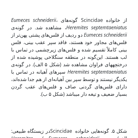
از خانواده Scincidae گونه‌های
،
Eumeces schneiderii
Heremites septemtaeniatus
، مشاهده شد. در گونه‌ی
i
i
Eumeces schneider
دو ردیف از فلس‌های پشتی پهن‌تر از
فلس‌های مجاور خود هستند، فاقد سپر عقب بینی، فلس
بینی کاملاً تقسیم شده و فلس‌های زیرچشمی در تماس با
لب هستند. این‌گونه در منطقه سنگلاخی پوشیده شده از
درختچه
های فراوان مشاهده شد (شکل ۵ الف). در گونه‌ی
Heremites septemtaeniatus
سپرهای آهیانه در تماس با
یکدیگر نیستند و توسط سپر بین آهیانه‌ای از هم جدا شده‌اند،
دارای فلس‌های گردنی صاف و فلس‌های عقب گردن
بسیار ضعیف و تیغه دار می­باشد (شکل ۵ ب).
شکل ۵. گونه‌هایی خانواده Scincidaeدر زیستگاه طبیعی: