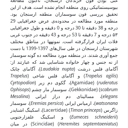
غنی بودن فون خزندگان ارسنجان، تاکنون مطالعه
بیوسیستماتیکی روی منطقه انجام نشده است. هدف از این
تحقیق بررسی فون سوسماران منطقه ارسنجان بود.
منطقه مورد مطالعه در محدوده‌ی عرض جغرافیایی 29
درجه و 38 دقیقه تا 30 درجه و 0 دقیقه و طول جغرافیایی
۵۳ درجه و 7 دقیقه تا 53 درجه و 43 دقیقه در جنوب غربی
فلات ایران قرارگرفته است. نمونه­ها در مناطق مختلف
شهرستان ارسنجان در طی سال‌های 1397-1399 با دست
جمع آوری شدند. در منطقه مورد مطالعه ده گونه سوسمار
از نه جنس و چهار خانواده شناسایی شد که عبارتند از:
آگامای فلس درشت (
nupta
Laudakia
)، آگامای چابک
(
agilis
Trapelus
) و آگامای فلس شاخی (
Trapelus
ruderatus
) (Agamidae)، گکوی دم زبر (
Cyrtopodion
scabrum
) (Gekkonidae)، سوسمار مار چشم (
Ophisops
elegans
)، مسالینای دم دراز ایرانی (
Mesalina
watsonana
)، ارمیاس ایرانی (
persica
Eremias
)، سوسمار
زاگرس (
princeps
Timon
) (Lacertidae)، اسکینگ اشنایدر
(
schneiderii
Eumeces
) و اسکینگ علفزارجنوبی
(
septemtaeniatus
Heremites
) (Scincidae) در میان