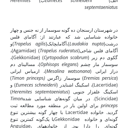
الف)
schneiderii
Eumeces
ب)
Heremites
septemtaeniatus
در شهرستان ارسنجان ده گونه سوسمار از نه جنس و چهار
خانواده شناسایی شد که عبارتند از: آگامای فلس
درشت(
Laudakia nupta
)،آگامایچابک(
Trapelus agilis
)و
آگامای فلس شاخی(
Trapelus ruderatus
) (Agamidae)،
گکوی دم زبر (
Cyrtopodion scabrum
) (Gekkonidae)،
سوسمار مار چشم (
Ophisops elegans
)، مسالینای دم
دراز ایرانی (
Mesalina watsonana
)، ارمیاس ایرانی
(
Eremias persica
) سوسمار زاگرس
(
Timon princep
s)
(Lacertidae)، اسکینگ اشنایدر (
Eumeces schneiderii
) و
اسکینگ علفزار جنوبی (
Heremites septemtaeniatus
)
(Scincidae). در میان گونه‌های شناسایی شده
Timon
princeps
برای اولین بار در منطقه مورد مطالعه ثبت
گردید. خانواده Lacertidae با چهار گونه بیشترین تنوع
گونه‌ای و خانواده Gekkonidaeبا یک‌گونه کمترین تنوع
گونه‌ای را دارا بود. از خانواده­های Anguidae،