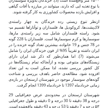
۱۵۰۰ متر واقع‌شده است (3). خزندگان به‌ویژه سوسماران
با نوع تغذیه ایی که دارند، می­توانند در مبارزه با آفات گیاهی
و افزایش بازده محصولات کشاورزی به کار گرفته شوند.
ازنظر تنوع زیستی رده خزندگان به چهار راسته‌ی
لاک‌پشت‌ها، کروکودیل ها، فلس­داران و توآتاراها تقسیم می­
شود. راسته فلس­داران شامل سه زیر راسته‌ی مارها،
سوسمارها و کرم سوسمارها است. فلس­داران با 228 گونه
در 78 جنس و 19 خانواده، بیشترین تعداد گونه خزنده را در
ایران داشته و تقریباً 95% از فون خزندگان ایران را شامل
می‌شوند (7). اما همان‌طور که ذکر شد ایران دارای
زیستگاه‌های متنوعی بوده و ازآنجاکه تمام زیستگاه‌ها در
کل کشور بررسی نشده، لذا ممکن است به این تعداد
افزوده شود. مطالعه‌ی حاضر باهدف بررسی و شناخت
گونه‌های سوسمار موجود در شهرستان ارسنجان در بازه‌ی
زمانی خردادماه 1397 تا خردادماه 1399 انجام گرفت.
شهرستان ارسنجان در محدوده‌ی عرض جغرافیایی 29
درجه و 38 دقیقه تا 30 درجه و 0 دقیقه و طول جغرافیایی
۵۳ درجه و 7 دقیقه تا 53 درجه و 43 دقیقه واقع‌شده است.