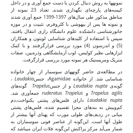
نمونه­ها به روش دنبال کردن با دست جمع آوری و در داخل
کیسه‌های پارچه‌ای نگهداری شدند. تعداد 23 نمونه از
مناطق مذکور طی سال‌های 1397-1399 جمع آوری شدند
و نمونه ها پس از بی­هوشی با کلروفرم، تثبیت و در موزه
جانورشناسی دانشکده علوم دانشگاه رازی انتقال یافتند.
سپس با استفاده از کلیدهای شناسایی لویتون و همکاران
(5) و اندرسون (4) مورد بررسی قرارگرفتند و با کمک
ابزارهایی نظیر کولیس، لوب آزمایشگاهی وذره‌بین، صفات
متریک ومریستیک هر نمونه مورد بررسی قرارگرفت.
در مطالعه‌ی حاضر گونه
های سوسمار از چهار خانواده
شناسایی شد. از خانواده Agamidae
،
جنس
Laudakia
،
گونه‌ی
Laudakia nupta
و از جنس
Trapelus
گونه‌های
Trapelus agilis
و
Trapelus
ruderatus
جمع­آوری شد.
Laudakia nupta
دارای فلس‌های پشتی یکنواخت،دم
کم‌وبیش به بندهای مجزا تقسیم شده، فلس‌های پشتی
میانی در ردیف‌های طولی مورب که پهنای آنها بیشتر از
طول آنها است. این‌گونه از عناصر فونی سوسماران به
شمار می‌آید مرکز پراکنش این‌گونه فلات ایران می­باشد که