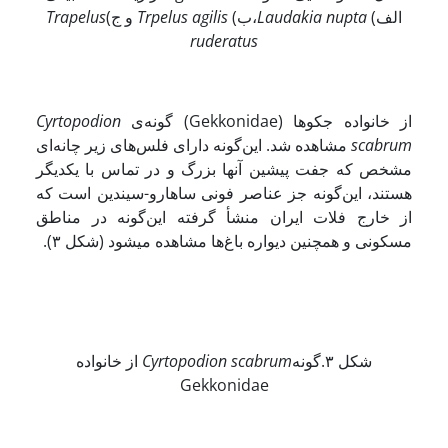
الف)
Laudakia nupta
،ب)
pelus agilis
Tr
و ج)
Trapelus
ruderatus
از خانواده جکوها (Gekkonidae) گونه‌ی
Cyrtopodion
scabrum
مشاهده شد. این‌گونه دارای فلس‌های زیر چانه‌ای
مشخص که جفت پیشین آنها بزرگ و در تماس با یکدیگر
هستند، این‌گونه جز عناصر فونی ساهارو-سیندین است که
از خارج فلات ایران منشأ گرفته این‌گونه در مناطق
مسکونی و همچنین دیواره باغ‌ها مشاهده می­شود (شکل ۳).
شکل ۳.گونه
Cyrtopodion scabrum
از خانواده
Gekkonidae