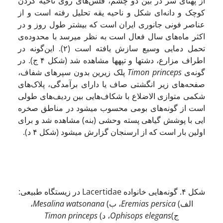
از پهنای سر در بین دو چشم، فلس‌های روی ناحیه گردن
کوچک و دانه‌ای شکل و ناحیه‌ یقه تحلیل رفته است و از
عناصر فونی جانوری ایران است که بیشتر طول روز و در
اکثر ماه‌های سال فعال است به نظر می­رسد با محدوده‌ی
تحمل دمایی وسیع سازش یافته است (۲). این‌گونه در
اطراف مزارع، دشت­ها و تپه­ها مشاهده شد (شکل ۴ ج). در
گونه‌ی
eps
Timon princ
پلک زیرین بدون سپرهای شفاف،
صفحه‌های زیر انگشتی صاف یا دارای برآمدگی، پلاک‌های
شکمی متوازی الاضلاع با شکاف‌هایی بین ردیف‌های طولی
است از گونه‌های بومی محسوب می­شود در مناطق صخره
ایی با پوشش گیاهی پسته وحشی (بنه) مشاهده شد و برای
اولین بار است که از ارسنجان گزارش می­شود (شکل ۴ د).
شکل ۴. گونه‌هایی خانواده Lacertidae در زیستگاه طبیعی:
الف)
Eremias persica
، ب)
a watsonana
n
Mesali
،
ج)
Ophisops elegans
، د)
eps
Timon princ