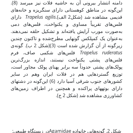
دامنه انتشار بیرونی آن به حاشیه فلات نیز می­رسد (8).
این‌گونه در مناطق کوهستانی دارای سنگریزه و خانه‌های
قدیمی مشاهده شد (شکل2 الف).
s
Trapelus agili
دارای
فلس‌های تقریباً مساوی و یکنواخت، فلس‌های دمی
به‌صورت مورب آرایش یافته‌اند و تشکیل حلقه نمی‌دهند.
به‌عنوان یک کمپلکس گونه­ایی مطرح‌شده و تاکنون چندین
زیرگونه از آن گزارش شده است (3)(شکل 2 ب). گونه‌ی
ruderatus
Trapelus
فلس‌های شکمی صاف، فرم
فلس‌های پشتی یکنواخت نیستند، اندازه بزرگ‌ترین
پولک‌های پشتی حدوداً سه برابر پهنای پولک مجاور است،
توزیع گسترده­ایی هم در فلات ایران وهم در سایر
کشورهای جنوب شرقی آسیا دارد (6) این‌گونه در دشت­های
دارای بوته­های پراکنده و همچنین در اطراف زمین‌های
کشاورزی مشاهده شد (شکل 2 ج).
شکل 2. گونه‌هایی خانواده Agamidaeدر زیستگاه طبیعی: