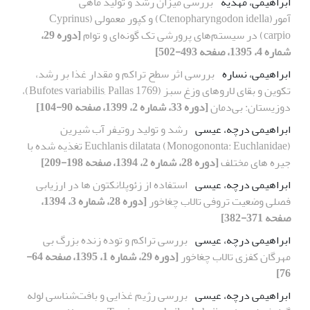
ابراهیمی، مهدیه
بررسی میزان رشد و تولید ماهی
آمور(Ctenopharyngodon idella) و کپور معمولی (Cyprinus
carpio) در سیستم‌های پرورشی تک گونه‌ای و توام
[دوره 29،
شماره 4، 1395، صفحه 493-502]
ابراهیمی، نساره
بررسی اثر سطح تراکم و مقدار غذا بر رشد،
تکوین و بقای لاروهای وزغ سبز (Bufotes variabilis, Pallas 1769)،
دوزیستان: بی‌دمان
[دوره 33، شماره 2، 1399، صفحه 90-104]
ابراهیمی درچه، عیسی
رشد و تولید روتیفر آب شیرین
Euchlanis dilatata (Monogononta: Euchlanidae) تغذیه شده با
جیره های مختلف
[دوره 28، شماره 2، 1394، صفحه 198-209]
ابراهیمی درچه، عیسی
استفاده از زئوپلانکتون ها در ارزیابی
فصلی وضعیت تروفی تالاب چغاخور
[دوره 28، شماره 3، 1394،
صفحه 371-382]
ابراهیمی درچه، عیسی
بررسی تراکم و توده زنده بزرگ بی
مهرگان کفزی تالاب چغاخور
[دوره 29، شماره 1، 1395، صفحه 64-
76]
ابراهیمی درچه، عیسی
بررسی رژیم غذایی و بافت‌شناسی لوله