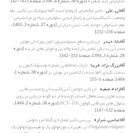
تحلیلهای چند متغیره
[دوره 30، شماره 4، 1396، صفحه 413-427]
آقائی، علی
تاثیر مکمل‏های کروم و اسید آلفا لیپوئیک بر تکثیر، بقا،
وضعیت آنتی‏اکسیدانی و پاسخ ایمنی سلول‏های بنیادی مزانشیمی
مغز استخوان جوجه تحت تنش حرارتی
[دوره 37، شماره 3، 1403،
صفحه 216-232]
آقابابا، حیدر
ارزیابی سطح تستوسترون خون نوزادان موش
صحرایی بدنبال تماس با رایحه والدین و موش های غریبه
[دوره
28، شماره 3، 1394، صفحه 332-342]
آقابزرگ نژاد، فریبا
اثرات محافظتی عصاره نوستوک‌کمون بر
سمیت کبدی القا شده با کتامین در موش نر
[دوره 38، شماره 1،
1404، صفحه 1-15]
آقازاده، صفیه
ارزیابی خواص آنتی‌اکسیدانی و ضدسرطانی
پپتیدهای زیست‌فعال استخراج‌شده از دو گونه دریایی بر روی
سلول های سرطانی کولون HCT-116
[دوره 38، شماره 2، 1404،
صفحه 132-147]
آقاعباسی، شراره
بررسی تاثیرعصاره ی گیاه مرزنجوش
(Origanum vulgare) بر تغییرات مورفولوژیک و هیستوپاتولوژیک