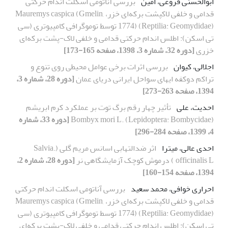
ابوالحسنی فروغی، امین
بررسی آناتومی اسکلت اندام حرکتی
قدامی و خلفی لاکپشت برکه‌ای خزر، Mauremys caspica (Gmelin,
1774) (Reptilia: Geomydidae) توسط توموگرافی کامپیوتری (سی
تی اسکن): اطلس اندام حرکتی قدامی و خلفی لاک-پشت برکه‌ای
خزری
[دوره 32، شماره 3، 1398، صفحه 165-173]
اجلالی، کیوان
بررسی اثرات برخی عوامل محیطی روی تنوع و
تراکم دوکفه ایهای سواحل ایرانی دریای عمان
[دوره 28، شماره 3،
1394، صفحه 263-273]
احدیت، علی
تأثیر چهار رقم برگ توت بر عملکرد کرم ابریشم
Bombyx mori L. (Lepidoptera: Bombycidae)
[دوره 33، شماره
4، 1399، صفحه 284-296]
احدی عالی، میترا
اثر ضدالتهابی اسانس مریم گلی (.Salvia
officinalis L ) درموش کوچک آزمایشگاهی نر
[دوره 28، شماره 2،
1394، صفحه 154-160]
احراری خوافی، محمد سعید
بررسی آناتومی اسکلت اندام حرکتی
قدامی و خلفی لاکپشت برکه‌ای خزر، Mauremys caspica (Gmelin,
1774) (Reptilia: Geomydidae) توسط توموگرافی کامپیوتری (سی
تی اسکن): اطلس اندام حرکتی قدامی و خلفی لاک-پشت برکه‌ای