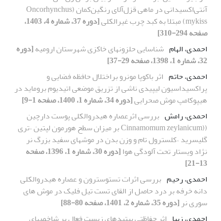
آنتی‌اکسیدانی در ماهی قزل‌آلای رنگین‌کمان (Oncorhynchus
mykiss) مبتلا به کبد چرب غیرالکلی
[دوره 37، شماره 4، 1403،
صفحه 294-310]
احمدی، الهام
شناسایی حلزونهای خاکزی شهرستان ارومیه
[دوره
32، شماره 1، 1398، صفحه 29-37]
احمدی، حاتم
اثر باکوپا مونرو براختلال حافظه فضایی و
پراکسیداسیون لیپیدی ناشی از تزریق موضعی اتیدیوم بروماید در
هیپوکامپ موش صحرایی
[دوره 34، شماره 1، 1400، صفحه 1-9]
احمدی، رامش
بررسی اثرعصاره هیدروالکلی پوست دارچین
((Cinnamomum zeylanicum بر میزان سطح هورمون لپتین ˓تری
گلیسرید ˓کلسترول تام و وزن بدن در موشهای سفید بزرگ نر
نژاد ویستار تحت آلودگی هوا
[دوره 30، شماره 1، 1396، صفحه
13-21]
احمدی، رحیم
بررسی اثرات تستوسترون و عصاره هیدروالکلی
دانه خرفه بر درد حاصل از القای تست تیل فلیک در موش های
سوری نر
[دوره 35، شماره 2، 1401، صفحه 80-88]
احمدی، زیبا
اثر حفاظتی پپتیدهای زیست فعال بر شاخص‏های