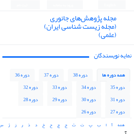
English
ورود به سامانه
ثبت نام
مجله پژوهش‌های جانوری
(مجله زیست شناسی ایران)
(علمی)
نمایه نویسندگان
همه دوره ها
دوره 38
دوره 37
دوره 36
دوره 35
دوره 34
دوره 33
دوره 32
دوره 31
دوره 30
دوره 29
دوره 28
دوره 27
دوره 26
همه
آ
ا
ب
پ
ت
ث
ج
چ
ح
خ
د
ذ
ر
ز
ژ
س
آ