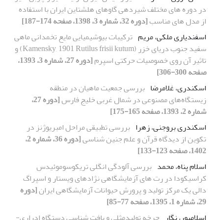
در دوره های مختلف شیردهی گاوهای هلشتاین ایران با استفاده
از مدل های مناسب
[دوره 32، شماره 3، 1398، صفحه 174-187]
اسفندیاری ملکی، مریم
ترکیبات بیوشیمیایی مایع تخمدانی ماهی
سفید جنوب دریای خزر (Kamensky, 1901 Rutilus frisii kutum) و
تاثیر آن روی خصوصیات حرکتی اسپرم
[دوره 27، شماره 3، 1393،
صفحه 300-306]
اسکندری، غلامرضا
بررسی جمعیت ماهیان در منطقه
زیستگاه‌های مصنوعی در شمال غربی خلیج فارس
[دوره 27،
شماره 2، 1393، صفحه 165-175]
اسکندری بروجنی، زهرا
بررسی تطبیقی مراحل امبریوژنز در
تکوین از دیدگاه قرآن و علم جنین شناسی
[دوره 36، شماره 2،
1402، صفحه 123-133]
اسلام پناه، محمد
بررسی آلودگی انگلی تریکوسوموئیدس
کراسیکودا در رت های آزمایشگاهی نژادهای ویستار و اسپراگ
دالی یک مرکز تولید و پرورش حیوانات آزمایشگاهی ایران
[دوره
29، شماره 1، 1395، صفحه 77-85]
اسلامپور، نگار
چرخه تولیدمثلی و بافت شناسی دستگاه ادراری-