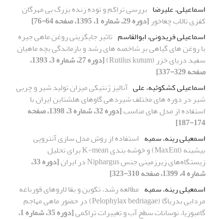
اسماعیلی، علیرضا
بررسی تراکم و توده زنده بزرگ بی مهرگان
کفزی تالاب چغاخور
[دوره 29، شماره 1، 1395، صفحه 64-76]
اسماعیلی فریدونی، ابوالقاسم
تاثیر جایگزینی روغن ماهی جیره
با روغن های گیاهی بر شاخصه های رشد و بازماندگی بچه ماهیان
سفید دریای خزر (Rutilus kutum)
[دوره 27، شماره 3، 1393،
صفحه 329-337]
اسماعیلی کشکوئیه، علی
آنالیز ژنتیکی میزان تولید شیر و چربی
شیر در دوره های مختلف شیردهی گاوهای هلشتاین ایران با
استفاده از مدل های مناسب
[دوره 32، شماره 3، 1398، صفحه
174-187]
اسمعیلی رینه، سمیه
استفاده از روش مدل سازی آنتروپی
بیشینه (MaxEnt) و خوشه بندی K-mean برای تحلیل
زیستگاه‌های زیرزمینی جنس Niphargus در ایران
[دوره 33،
شماره 4، 1399، صفحه 310-323]
اسمعیلی رینه، سمیه
مطالعه رشد، تکوین و بقا لاروهای قورباغه
مردابی بدریاگا (Pelophylax bedriagae) در حضور ماهی مهاجم
گامبوزیا، نوسانات سطح آب و تغییرات تراکمی
[دوره 35، شماره 1،