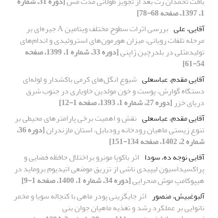
بافت تخمدان رت بعد از تجویز طولانی مدت مس
[دوره 31، شماره
1، 1397، صفحه 68-78]
آقایی، علی
بررسی اثرات سطوح مختلف ویتامین A جیره‌ای بر
مرحله تلفات رویانی، میزان هورمون‌های استروئیدی و اندام‌های
تولیدمثلی در بلدرچین ژاپنی
[دوره 33، شماره 1، 1399، صفحه
54-61]
آقایی مقدم، عباسعلی
شیوع انگل‌های کرمی باکشدار و لوله‌ای
دستگاه گوارش، پوست و خون مولدین خاویاری در جنوب شرق
دریای خزر
[دوره 27، شماره 1، 1393، صفحه 1-12]
آقایی مقدم، عباسعلی
نقش و اهمیت برخی پارامترهای محیطی بر
تنوع زیستی ماهیان رودخانه رودبابل، استان مازندران
[دوره 36،
شماره 2، 1402، صفحه 134-151]
آقایی نوجه ده، سودا
اثر باکوپا مونرو براختلال حافظه فضایی و
پراکسیداسیون لیپیدی ناشی از تزریق موضعی اتیدیوم بروماید در
هیپوکامپ موش صحرایی
[دوره 34، شماره 1، 1400، صفحه 1-9]
آلبوغبیش، منصور
اثر جایگزینی پودر ماهی با کنجاله سویا و مخمر
نانوایی بر عملکرد رشد و تغذیه ماهیان جوان بنی