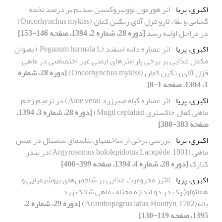
اکبری، پریا
اثر هورمون لووتیروکسین سدیم بر درصد تخمه
گشایی و بقاء لارو قزل آلای رنگین کمان (Oncorhynchus mykiss)
در مراحل اولیه رشد
[دوره 28، شماره 2، 1394، صفحه 146-153]
اکبری، پریا
اثر عصاره دانه اسفند (Peganum harmala L,) بعنوان
مکمل غذایی بر برخی پارامترهای ایمنی غیر اختصاصی در ماهی
قزل آلای رنگین کمان (Oncorhynchus mykiss)
[دوره 28، شماره
1، 1394، صفحه 1-8]
اکبری، پریا
اثر عصاره گیاه صبرزرد (Aloe vera) در ترمیم زخم
ماهی کفال خاکستری (Mugil ceplalus)
[دوره 28، شماره 3، 1394،
صفحه 383-388]
اکبری، پریا
بررسی برخی از شاخصهای پلاسمای سمینال در میش
ماهی (Argyrosomus hololepidotus Lacepède, 1801)در بندر
کنارک
[دوره 28، شماره 4، 1394، صفحه 399-406]
اکبری، پریا
تاثیر محرومیت غذایی بر شاخص‌های بیوشیمیایی و
هماتولوژیک در دو اندازه مختلف ماهی شانک زرد
باله(Acanthopagrus latus, Houttyn, 1782)
[دوره 29، شماره 2،
1395، صفحه 119-130]