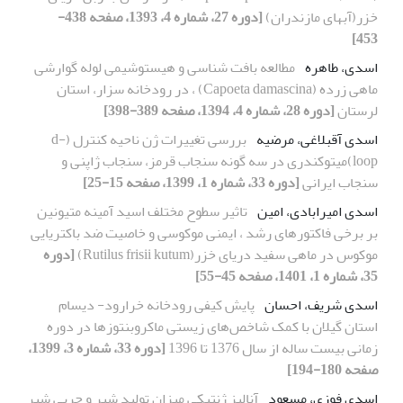
خزر(آبهای مازندران)
[دوره 27، شماره 4، 1393، صفحه 438-
453]
اسدی، طاهره
مطالعه بافت شناسی و هیستوشیمی لوله گوارشی
ماهی زرده (Capoeta damascina) ، در رودخانه سزار، استان
لرستان
[دوره 28، شماره 4، 1394، صفحه 389-398]
اسدی آقبلاغی، مرضیه
بررسی تغییرات ژن ناحیه کنترل (d-
loop)میتوکندری در سه گونه سنجاب قرمز، سنجاب ژاپنی و
سنجاب ایرانی
[دوره 33، شماره 1، 1399، صفحه 15-25]
اسدی امیرابادی، امین
تاثیر سطوح مختلف اسید آمینه متیونین
بر برخی فاکتورهای رشد ، ایمنی موکوسی و خاصیت ضد باکتریایی
موکوس در ماهی سفید دریای خزر(Rutilus frisii kutum)
[دوره
35، شماره 1، 1401، صفحه 45-55]
اسدی شریف، احسان
پایش کیفی رودخانه خرارود- دیسام
استان گیلان با کمک شاخص‌های زیستی ماکروبنتوزها در دوره
زمانی بیست ساله از سال 1376 تا 1396
[دوره 33، شماره 3، 1399،
صفحه 180-194]
اسدی فوزی، مسعود
آنالیز ژنتیکی میزان تولید شیر و چربی شیر