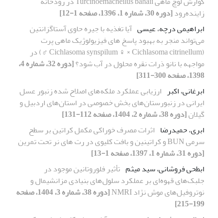
گوارش لوچ ماهی Turcinoemacheilus bahaii در رودخانه
زاینده‌رود
[دوره 30، شماره 1، 1396، صفحه 1-12]
ابراهیمی درچه، عیسی
آیا تغذیه با جیره حاوی آستاگزانتین
می‌تواند منجر به بهبود پاسخ های فیزیولوژیک ماهی پرت
(Cichlasoma synspilum ♀ × Cichlasoma citrinellum ♂) در
مواجهه با نانو ذرات نقره محلول در آب شود؟
[دوره 32، شماره 4،
1398، صفحه 300-311]
ابرغانی، اکبر
ارزیابی عملکرد ملکه‌های اصلاح شده زنبور عسل
ایرانی در زنبورستان‌های بخش خصوصی در استان‌های اردبیل و
گیلان
[دوره 38، شماره 2، 1404، صفحه 112-131]
ابری، حمیدرضا
اثرات مصرف خوراکی مکمل کراتین بر سطح
سرمی BUN و کراتینین و بافت کلیوی در رت های نر تحت تمرین
[دوره 31، شماره 1، 1397، صفحه 1-13]
ابطحی فروشانی، سید میثم
تأثیر فلوروتانین موجود در
جلبک‌های قهوه‌ای بر عملکرد سلول‌های بنیادی مزانشیمال و
نوتروفیل‌های موش نژاد NMRI
[دوره 38، شماره 3، 1404، صفحه
199-215]