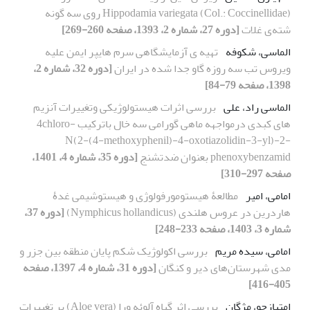
Hippodamia variegata (Col.: Coccinellidae) روی سه گونه
شته‌ی غلات
[دوره 27، شماره 2، 1393، صفحه 260-269]
الماسی، شکوفه
تهیه ی آزمایشگاهی سرم هایپر ایمن علیه
ویروس تب سه روزه گاو جدا شده در ایران
[دوره 32، شماره 2،
1398، صفحه 79-84]
الماسی راد، علی
بررسی اثرات هیستولوژیکی وتغییرات آنزیم
های کبدی درمواجهه ماهی گورامی سه خال باترکیب 4chloro-
N(2-(4-methoxyphenil)-4-oxotiazolidin-3-yl)-2-
phenoxybenzamid بعنوان ضدتشنج
[دوره 35، شماره 4، 1401،
صفحه 297-310]
امامی، امیر
مطالعۀ هیستومورفولوژی و هیستوشیمی غدۀ
هاردرین در عروس هلندی (Nymphicus hollandicus)
[دوره 37،
شماره 3، 1403، صفحه 233-248]
امامی، سیده مریم
بررسی اکولوژیک شکم پایان منطقه بین جزر و
مدی شهرستان‌های دیر و کنگان
[دوره 31، شماره 4، 1397، صفحه
405-416]
امتیازجو، مژگان
بررسی اثر گیاه آلوئه ورا (Aloe vera) بر تغییرات