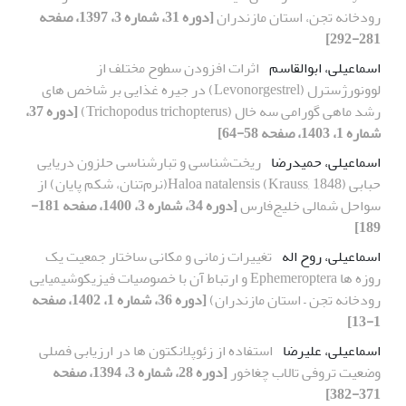
رودخانه تجن، استان مازندران
[دوره 31، شماره 3، 1397، صفحه
281-292]
اسماعیلی، ابوالقاسم
اثرات افزودن سطوح مختلف از
لوونورژسترل (Levonorgestrel) در جیره غذایی بر شاخص های
رشد ماهی گورامی سه خال (Trichopodus trichopterus)
[دوره 37،
شماره 1، 1403، صفحه 58-64]
اسماعیلی، حمیدرضا
ریخت‌شناسی و تبارشناسی حلزون دریایی
حبابی Haloa natalensis (Krauss, 1848)(نرم‌تنان، شکم پایان) از
سواحل شمالی خلیج‌فارس
[دوره 34، شماره 3، 1400، صفحه 181-
189]
اسماعیلی، روح اله
تغییرات زمانی و مکانی ساختار جمعیت یک
روزه ها Ephemeroptera و ارتباط آن با خصوصیات فیزیکوشیمیایی
رودخانه تجن – استان مازندران)
[دوره 36، شماره 1، 1402، صفحه
1-13]
اسماعیلی، علیرضا
استفاده از زئوپلانکتون ها در ارزیابی فصلی
وضعیت تروفی تالاب چغاخور
[دوره 28، شماره 3، 1394، صفحه
371-382]