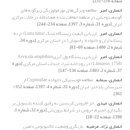
صفحه 216-231]
انصاری، امیر
مطالعه ویژگی‌های مورفولوژیکی زیرگونه‌های
گوسفندوحشی در منطقه حفاظت شده هفتادقله در فلات مرکزی
ایران
[دوره 31، شماره 3، 1397، صفحه 234-244]
انصاری، امیر
ارزیابی کیفیت زیستگاه شنگ (Lutra lutra) (رده:
پستانداران و خانواده: راسویان) در استان مرکزی
[دوره 34،
شماره 2، 1400، صفحه 69-81]
انصاری، امیر
ارزیابی زیستگاه ول آبزیArvicola amphibius
(Linnaeus, 1758) در رودخانه شراء خنداب استان مرکزی
[دوره
37، شماره 2، 1403، صفحه 136-147]
انصاری، سمانه
مطالعه فونستیکی خانواده Cyprinidae از
شهرستان پلدختر، ایران
[دوره 31، شماره 4، 1397، صفحه 352-
362]
انصاری، مهدی
اثر افزودن کریسین به رقیق کننده بلتسویل بر
نگهداری اسپرم خروس در شرایط برون‌تنی
[دوره 32، شماره 1،
1398، صفحه 22-28]
انصاری نژاد، مرضیه
بازنگری وضعیت تاکسونومی دلفین