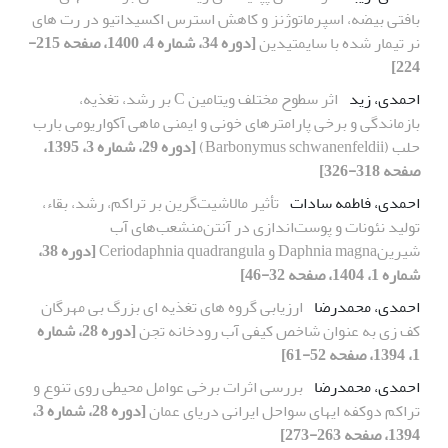
بافتی بیضه، اسپرماتوژنز و کاهش استرس اکسیداتیو در رت های
نر تیمار شده با سایمتیدین
[دوره 34، شماره 4، 1400، صفحه 215-
224]
احمدی، زید
اثر سطوح مختلف ویتامین C بر رشد، تغذیه،
بازماندگی و برخی پارامترهای خونی و ایمنی ماهی آکواریومی بارب
حلب (Barbonymus schwanenfeldii)
[دوره 29، شماره 3، 1395،
صفحه 318-326]
احمدی، فاطمه سادات
تأثیر مالاشیت‌گرین بر تراکم، رشد، بقاء،
تولید نئونات و پوست‌اندازی در آنتن‌منشعب‌های آب
شیرینDaphnia magna و Ceriodaphnia quadrangula
[دوره 38،
شماره 1، 1404، صفحه 32-46]
احمدی، محمدرضا
ارزیابی گروه های تغذیه ای بزرگ بی مهرگان
کف زی به عنوان شاخص کیفی آب رودخانه تجن
[دوره 28، شماره
1، 1394، صفحه 52-61]
احمدی، محمدرضا
بررسی اثرات برخی عوامل محیطی روی تنوع و
تراکم دوکفه ایهای سواحل ایرانی دریای عمان
[دوره 28، شماره 3،
1394، صفحه 263-273]