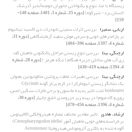
زیستگاه با غنا، تنوع و یکنواختی جانوران حوضه‌آبخیز آدرشک
(استان یزد- شیرکوه)
[دوره 35، شماره 3، 1401، صفحه 148-
159]
اربابی، سمیرا
بررسی اثرات سمیتی نانوذرات دی اکسید تیتانیوم
بر پارامتر‎های خونی و سرمی موش سفید آزمایشگاهی
[دوره 31،
شماره 4، 1397، صفحه 396-404]
ارچنگی، بیتا
بررسی تنوع زیستی مراحل پلانکتونی ماهیان کف
زی آب های ساحلی جزیره هنگام ( تنگه هرمز )
[دوره 28، شماره
4، 1394، صفحه 419-430]
ارچنگی، بیتا
بررسی تغییرات غلظت پروتئین متالوتیونین بعنوان
یک نشانگر زیستی (بیومارکر) در کرم پرتار گونه Glycinde
bonhourei تحت تاثیر پدیده مانسون و برخی فلزات سنگین (مس،
روی و کادمیوم) در پهنه زیر جزرومدی خلیچ چابهار
[دوره 30،
شماره 4، 1396، صفحه 456-470]
ارشاد، هادی
تاثیر مقادیر مختلف عصاره هیدروالکلی اکالیپتوس
بر فراسنجه‌های خونی ماهیان آمور (Ctenopharyngodon idella)
آلوده شده به باکتری آئروموناس‌هیدروفیلا (Aeromonas