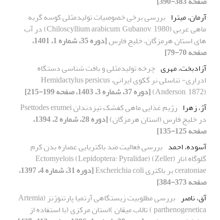
صفحه 383-390]
آرمان، میترا
بررسی برخی خصوصیات تولیدمثلی کوسه گربه
ماهی عربی (Chiloscyllium arabicum, Gubanov, 1980) در آب
های استان هرمزگان، خلیج فارس
[دوره 35، شماره 1، 1401،
صفحه 70-79]
آزادبخت، مهری
چرخه تولیدمثلی و بافت شناسی دستگاه
ادراری- تناسلی نر گکوی ایرانی، Hemidactylus persicus
(Anderson, 1872)
[دوره 37، شماره 3، 1403، صفحه 199-215]
آژ، زهرا
رژیم غذایی ماهی کفشک تیزدندان Psettodes erumei
در خلیج فارس (استان هرمزگان)
[دوره 28، شماره 2، 1394،
صفحه 125-135]
آسوده، احمد
بررسی فعالیت ضد باکتریایی عصاره بدن کرم
گلوگاه انار (Zeller) (Lepidoptera: Pyralidae) Ectomyelois
ceratoniae بر باکتری Escherichia coli
[دوره 31، شماره 4، 1397،
صفحه 373-384]
آق، ناصر
بررسی مطلوبیت زیستگاهی آرتمیا پارتنوژنز (Artemia
parthenogenetica ) تالاب میقان )استان مرکزی (با استفاده از