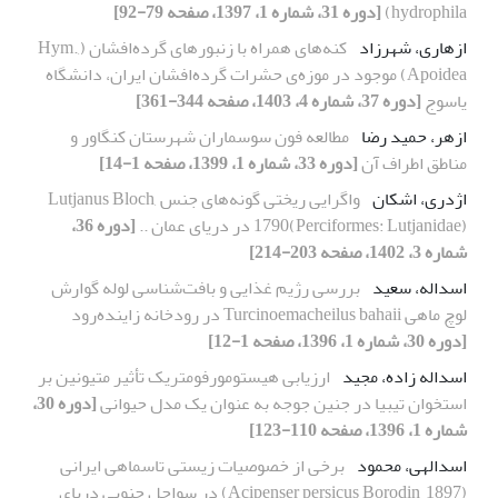
hydrophila)
[دوره 31، شماره 1، 1397، صفحه 79-92]
ازهاری، شهرزاد
کنه‌های همراه با زنبورهای گرده‌افشان (Hym.,
Apoidea) موجود در موزه‌ی حشرات گرده‌افشان ایران، دانشگاه
یاسوج
[دوره 37، شماره 4، 1403، صفحه 344-361]
ازهر، حمید رضا
مطالعه فون سوسماران شهرستان کنگاور و
مناطق اطراف آن
[دوره 33، شماره 1، 1399، صفحه 1-14]
اژدری، اشکان
واگرایی ریختی گونه‌های جنس Lutjanus Bloch,
1790(Perciformes: Lutjanidae) در دریای عمان ..
[دوره 36،
شماره 3، 1402، صفحه 203-214]
اسداله، سعید
بررسی رژیم غذایی و بافت‌شناسی لوله گوارش
لوچ ماهی Turcinoemacheilus bahaii در رودخانه زاینده‌رود
[دوره 30، شماره 1، 1396، صفحه 1-12]
اسداله زاده، مجید
ارزیابی هیستومورفومتریک تأثیر متیونین بر
استخوان تیبیا در جنین جوجه به عنوان یک مدل حیوانی
[دوره 30،
شماره 1، 1396، صفحه 110-123]
اسدالهی، محمود
برخی از خصوصیات زیستی تاسماهی ایرانی
(Acipenser persicus Borodin, 1897) در سواحل جنوبی دریای