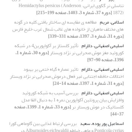
تناسلی نر گکوی ایرانی، Hemidactylus persicus (Anderson,
1872)
[دوره 37، شماره 3، 1403، صفحه 199-215]
اسلامی، مریم
مطالعه ی مقایسه ای ساختار بافتی کلیه در گونه
های مختلف ماهیان از خانواده های غالب شمال غرب خلیج فارس
[دوره 31، شماره 3، 1397، صفحه 331-339]
اسلیمی اصفهانی، دلارام
تأثیر کلستاز بر آکواپورین‌4 در شبکه
کوروئید مغز موش صحرایی نر نژاد ویستار
[دوره 30، شماره 1،
1396، صفحه 90-97]
اسلیمی اصفهانی، دلارام
تاثیر عصاره گیاه ختمی بر بهبود
اختلالات حافظه اجتنابی غیر فعال درموش صحرایی نر نژاد ویستار
[دوره 31، شماره 1، 1397، صفحه 14-24]
اسلیمی اصفهانی، دلارام
بررسی آسیب به شبکه کوروئید
وافزایش بیان پروتئین آکواپورین نمره 1 به دنبال القا مدل
کلستاتیک در موش ویستار نر
[دوره 33، شماره 1، 1399، صفحه
37-44]
اسماعیل پور پوده، سعید
بررسی ارتباط غذایی بین گاوماهی کورا
Ponticola cyrius و ماهی خیاطه Alburnoides eichwaldii در