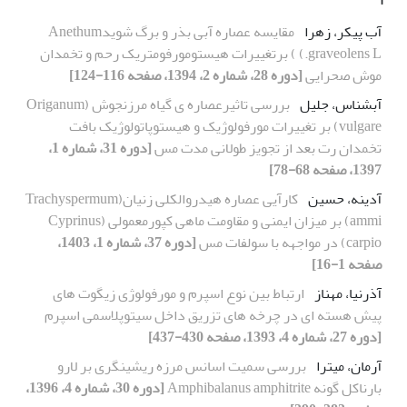
آب پیکر، زهرا
مقایسه عصاره آبی بذر و برگ شویدAnethum
graveolens L.) ) برتغییرات هیستومورفومتریک رحم و تخمدان
موش صحرایی
[دوره 28، شماره 2، 1394، صفحه 116-124]
آبشناس، جلیل
بررسی تاثیرعصاره ی گیاه مرزنجوش (Origanum
vulgare) بر تغییرات مورفولوژیک و هیستوپاتولوژیک بافت
تخمدان رت بعد از تجویز طولانی مدت مس
[دوره 31، شماره 1،
1397، صفحه 68-78]
آدینه، حسین
کارآیی عصاره هیدروالکلی زنیان(Trachyspermum
ammi) بر میزان ایمنی و مقاومت ماهی کپورمعمولی (Cyprinus
carpio) در مواجهه با سولفات مس
[دوره 37، شماره 1، 1403،
صفحه 1-16]
آذرنیا، مهناز
ارتباط بین نوع اسپرم و مورفولوژی زیگوت های
پیش هسته ای در چرخه های تزریق داخل سیتوپلاسمی اسپرم
[دوره 27، شماره 4، 1393، صفحه 430-437]
آرمان، میترا
بررسی سمیت اسانس‌ مرزه ریشینگری بر لارو
بارناکل گونه Amphibalanus amphitrite
[دوره 30، شماره 4، 1396،