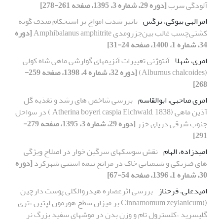
آلودگی سرب
[دوره 29، شماره 3، 1395، صفحه 261-278]
امرالهی بیوکی، نرگس
تاثیر شدت امواج بر استحکام صدف گونه
کشتی‌چسب غالب بین‌جزرومدی Amphibalanus amphitrite
[دوره
34، شماره 1، 1400، صفحه 24-31]
امری، شهلا
آنتوژنی تغییرات آنزیمهای گوارشی ماهی شاه کولی
(Alburnus chalcoides)
[دوره 32، شماره 4، 1398، صفحه 259-
268]
امری صاحبی، ابوالقاسم
بررسی شاخص های رشد و تغذیه گل
آذین ماهی (Atherina boyeri caspia Eichwald, 1838 ) در سواحل
جنوب شرقی دریای خزر
[دوره 29، شماره 3، 1395، صفحه 279-
291]
امیدزاده، الهام
نقش سوسکهای سرگین خوار در اصلاح ویژگی
های فیزیکی و شیمیایی خاک در مراتع نیمه استپی شهرکرد
[دوره
30، شماره 1، 1396، صفحه 54-67]
امیدعلی، فرحناز
بررسی اثرعصاره هیدروالکلی پوست دارچین
((Cinnamomum zeylanicum بر میزان سطح هورمون لپتین ˓تری
گلیسرید ˓کلسترول تام و وزن بدن در موشهای سفید بزرگ نر