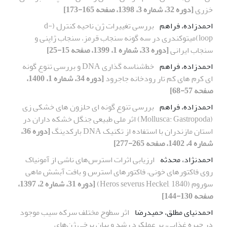
خزری
[دوره 32، شماره 3، 1398، صفحه 165-173]
احمدزاده، فراهم
بررسی تغییرات ژن ناحیه کنترل (d-
loop)میتوکندری در سه گونه سنجاب قرمز، سنجاب ژاپنی و
سنجاب ایرانی
[دوره 33، شماره 1، 1399، صفحه 15-25]
احمدزاده، فراهم
خط‌شناسه گذاری DNA و بررسی تنوع گونه
ای کرم های کم تار رودخانه جاجرود
[دوره 34، شماره 1، 1400،
صفحه 57-68]
احمدزاده، فراهم
بررسی تنوع گونه ای حلزون های خشکی زی
(Mollusca: Gastropoda) اثر ملی طبیعی جنگل خشکه داران در
استان مازندران با استفاده از تکنیک DNA بارکدینگ
[دوره 36،
شماره 4، 1402، صفحه 265-277]
احمدنژاد، محدثه
ارزیابی اثرات استرس‌های ناشی از آمونیاک
روی فاکتورهای خونی، فاکتورهای استرس و بافت آبشش ماهی
سوروم (Heros severus Heckel, 1840)
[دوره 31، شماره 2، 1397،
صفحه 130-144]
احمدنیای مطلق، حمیدرضا
اثر سطوح مختلف سرکه سیب موجود
در جیره غذایی، بر عملکرد رشد و بیان برخی ژن‌های