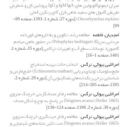
میزان ایمونوگلوبولین های IgM٬IgA وIgG٬ پروتئین کل و شمارش
تفریقی گلبول های سفید ماهی قزل آلای رنگین کمان
(Oncorhynchus mykiss)
[دوره 27، شماره 1، 1393، صفحه 89-
99]
امجدیان، فاطمه
مطالعه رشد، تکوین و بقا لاروهای قورباغه
مردابی بدریاگا (Pelophylax bedriagae) در حضور ماهی مهاجم
گامبوزیا، نوسانات سطح آب و تغییرات تراکمی
[دوره 35، شماره 1،
1401، صفحه 1-16]
امراللهی بیوکی، نرگس
انتخاب حالت بهینه استخراج
مایع‌سلومیک توتیای‌دریایی (Echinometra mathaei) خلیج‌فارس و
شناسایی برخی رنگدانه‌های نفتاکینونی آن
[دوره 29، شماره 2،
1395، صفحه 205-214]
امراللهی بیوکی، نرگس
مطالعه رفتار صدف‌گزینی خرچنگ منزوی
(Heller, 1865) Diogenes avarus در پاسخ به نوع و شکل صدف
[دوره 30، شماره 2، 1396، صفحه 124-130]
امراللهی بیوکی، نرگس
مطالعه‌ رفتار جهت‌گیری خرچنگ منزوی
(Heller, 1865) Diogenes avarus تحت تاثیر نشانه‌های شیمیایی و