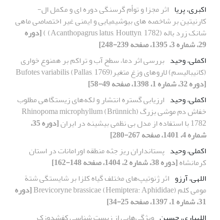
اکبری، پریا
اثر مجزا و توأم گرسنگی دوره ای و مکمل ال-
کارنیتین بر شاخصه های بیوشیمیایی و ایمنی غیر اختصاصی ماهی
شانک زرد باله (Acanthopagrus latus, Houttyn, 1782) )
[دوره
29، شماره 3، 1395، صفحه 239-248]
اکملی، وحید
بررسی اثر دما، سطح آب و تراکم بر همنوع خواری
(کانیبالیسم) لاروهای وزغ متغیر(Pallas, 1769) Bufotes variabilis
[دوره 32، شماره 1، 1398، صفحه 49-58]
اکملی، وحید
ارزیابی گستره انتشار و لکه‌های زیستگاهی مطلوب
خفاش دم موشی بزرگ (Rhinopoma microphyllum (Brünnich
1782 با استفاده از مدل بی نظمی بیشینه در ایران
[دوره 35،
شماره 4، 1401، صفحه 267-280]
اکملی، وحید
پستانداران ریز جثه منطقه اورامانات در استان
کرمانشاه
[دوره 38، شماره 2، 1404، صفحه 148-162]
اللهی، آرزو
اثر ژنوتیپ‌های مختلف گیاه کلزا بر شایستگی شتة
مومی کلم Brevicoryne brassicae (Hemiptera: Aphididae)
[دوره
31، شماره 1، 1397، صفحه 25-34]
اللهیاری، حسین
ویژگی‌هایی از زیست شناسی کفشدوزک