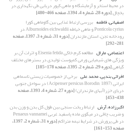
در محیط استخر و آزمایشگاه و ماهی کپور دریایی طی نگهداری در
یخچال
[دوره 28، شماره 4، 1394، صفحه 466-480]
اصفهانی، فاطمه
بررسی ارتباط غذایی بین گاوماهی کورا
Ponticola cyrius و ماهی خیاطه Alburnoides eichwaldii در
رودخانه تجن، استان مازندران
[دوره 31، شماره 3، 1397، صفحه
281-292]
اعتصامی، مارال
مطالعه کرم خاکی Eisenia fetida و اثرات آن بر
ویژگی های شیمیایی ورمی کمپوست تولیدی در بسترهای مختلف
گیاهی
[دوره 29، شماره 2، 1395، صفحه 178-185]
افرائی بندپی، محمد علی
برخی از خصوصیات زیستی تاسماهی
ایرانی (Acipenser persicus Borodin, 1897) در سواحل جنوبی
دریای خزر(آبهای مازندران)
[دوره 27، شماره 4، 1393، صفحه
438-453]
اکبرزاده، آرش
ارتباط ریخت سنجی بین طول کل بدن و وزن بدن
و ضریب چاقی در میگوی ماده پاسفید غربی Penaeus vannamei
در طی پرورش در شرایط نیمه متراکم
[دوره 31، شماره 2، 1397،
صفحه 153-161]