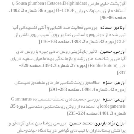
گوژپشت خلیج فارس (Cetacea:Delphinidae) Sousa plumbea با
استفاده از ژن میتوکندریایی D-LOOP
[دوره 36، شماره 2، 1402،
صفحه 86-96]
اوتادی، سمانه
بررسی فعالیت ضد التهابی و آنتی اکسیدانی آب
تهی شده از دوتریوم و اسانس نعنا بر روی آسیب ریوی ناشی از
CLP
[دوره 32، شماره 2، 1398، صفحه 103-116]
اورجی، حسین
تاثیر جایگزینی روغن ماهی جیره با روغن های
گیاهی بر شاخصه های رشد و بازماندگی بچه ماهیان سفید دریای
خزر (Rutilus kutum)
[دوره 27، شماره 3، 1393، صفحه 329-
337]
اورعی، حمزه
مطالعه‌ی ریخت‌شناسی مارهای منطقه‌ی سیستان
[دوره 32، شماره 4، 1398، صفحه 283-291]
اورعی، حمزه
بررسی جمعیت‌های مختلف منتسب به Gammarus
lordeganensis با استفاده از روش ریخت‌سنجی هندسی
[دوره 35،
شماره 3، 1401، صفحه 224-235]
ایران نژاد پاریزی، محمد حسین
بررسی روابط بین غنای گونه‌ای و
پراکنش پستانداران با تیپ‌های گیاهی در پناهگاه حیات‌وحش