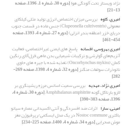
نژاد ویستار تحت آلودگی هوا
[دوره 30، شماره 1، 1396، صفحه
13-21]
امیری، کاوه
بررسی میزان اختصاص انرژی تولید مثلی کیلکای
معمولی (Clupeonella cultriventris) جنس ماده در قسمت جنوب
دریای خزر (منطقه بندر انزلی)
[دوره 27، شماره 4، 1393، صفحه
454-461]
امیری بهروسی، افسانه
پاسخ های ایمنی غیر‌اختصاصی، فعالیت
آنزیم‌های گوارشی و ترکیبات شیمیایی بدن ماهی قزل‌آلای رنگین
کمان (Oncorhynchus mykiss) تغذیه شده با جیره های حاوی
نانوذرات سولفات منگنز
[دوره 32، شماره 4، 1398، صفحه 269-
282]
امیری نژاد، مهدیه
بررسی سمیت اسانس‌ مرزه ریشینگری بر
لارو بارناکل گونه Amphibalanus amphitrite
[دوره 30، شماره 4،
1396، صفحه 383-390]
امینی، سارا
اثرات ضد افسردگی و آنتی اکسیدانی عصاره سیانو
باکتری Nostoc commune در یک مدل ایسکمی/رپرفیوژن مغز
موش صحرایی
[دوره 34، شماره 4، 1400، صفحه 225-234]