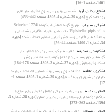
1401، صفحه 1-16]
اشجع اردلان، آریا
شناسایی و بررسی تنوع ماکروبنتوز های
رودخانه کرج
[دوره 29، شماره 4، 1395، صفحه 442-453]
اشرفی، سهراب
توزیع گونه خفاش لب کوتاه Schreber, 1774)
Pipistrellus pipistrellus) تحت تاثیر تغیرات اقلیمی: شناسایی
پناهگاه های اقلیمی و سنجش کارایی مناطق حفاظت شده
[دوره
34، شماره 1، 1400، صفحه 44-56]
اشکاوندی، صدیقه
مقایسه ترکیب سنی در دو جمعیت از
گونه‌های دوزیست بی‌دم مخمل کوه با استفاده از روش
اسکلتوکرونولوژی
[دوره 27، شماره 2، 1393، صفحه 176-184]
اشکیور، عاطفه
مطالعه تنوع زیستی و شناسایی اجتماعات روزنه
داران در شرق جزیره قشم
[دوره 29، شماره 1، 1395، صفحه 1-
17]
اصغری، ثمانه
بررسی اثرات برخی عوامل محیطی روی تنوع و
تراکم دوکفه ایهای سواحل ایرانی دریای عمان
[دوره 28، شماره 3،
1394، صفحه 263-273]
اصغری، مسعود
مقایسه تغییرات کیفی فیله کپورماهیان پرورشی