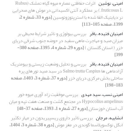
امینی، نوشین
اثرات حفاظتی عصاره میوه گیاه تمشک (Rubus
fruticosus L.) بر عملکرد آنتی اکسیدانی در موش های صحرایی
نر دیابتیک القا شده با استرپتوزوتوسین
[دوره 33، شماره 2،
1399، صفحه 105-113]
امینیان فتیده، باقر
بررسی بیولوژی و تاثیر شرایط محیطی بر
میزان صید و مهاجرت ماهی سفید در حوضه جنوب شرقی دریای
خزر ( استان گلستان )
[دوره 29، شماره 4، 1395، صفحه 380-
399]
امینیان فتیده، باقر
بررسی و تحلیل وضعیت زیستی و بیومتریک
آزادماهی ها Salmo trutta Caspius در سبد صید تورهای پره
ساحلی بخش مرکزی دریای خزر
[دوره 37، شماره 3، 1403، صفحه
183-198]
امینی نسب، سید مهدی
بررسی موفقیت زاد آوری میوه خور
Hypocolius ampelinus در مجتمع کشت و صنعت هفت تپه و میان
آب استان خوزستان
[دوره 27، شماره 1، 1393، صفحه 37-48]
انشاییه، مرجان
بررسی تاثیر داروی ریسپیریدون در مهار تکثیر
انگل توکسوپلاسما گوندی در مغز موش
[دوره 38، شماره 3، 1404،