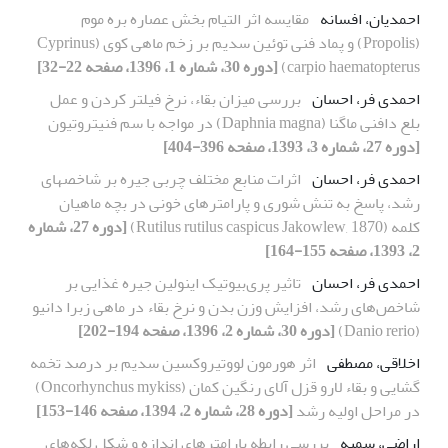
احمدیان، افسانه
مقایسه اثر التیام بخش عصاره بره موم
(Propolis) و پماد فنی توئین سدیم بر زخم ماهی کوی (Cyprinus
carpio haematopterus)
[دوره 30، شماره 1، 1396، صفحه 22-32]
احمدی فر، احسان
بررسی میزان بقاء، نرخ فیلتر کردن و عمل
بلع دافنی ماگنا (Daphnia magna) در مواجه با سم فنیتروتیون
[دوره 27، شماره 3، 1393، صفحه 396-404]
احمدی فر، احسان
اثرات منابع مختلف چربی جیره بر شاخصهای
رشد، پاسخ به تنش شوری و پارامترهای خونی در بچه ماهیان
کلمه (Rutilus rutilus caspicus Jakowlew, 1870)
[دوره 27، شماره
2، 1393، صفحه 155-164]
احمدی فر، احسان
تاثیر پری‌بیوتیک اینولین جیره غذایی بر
شاخص‌های رشد، افزایش وزن بدن و نرخ بقاء در ماهی زبرا دانیو
(Danio rerio)
[دوره 30، شماره 2، 1396، صفحه 194-202]
اخلاقی، مصطفی
اثر هورمون لووتیروکسین سدیم بر درصد تخمه
گشایی و بقاء لارو قزل آلای رنگین کمان (Oncorhynchus mykiss)
در مراحل اولیه رشد
[دوره 28، شماره 2، 1394، صفحه 146-153]
اراضی، سمیه
بررسی رابطه پارامترهای اندازه و شکل لکه‌های