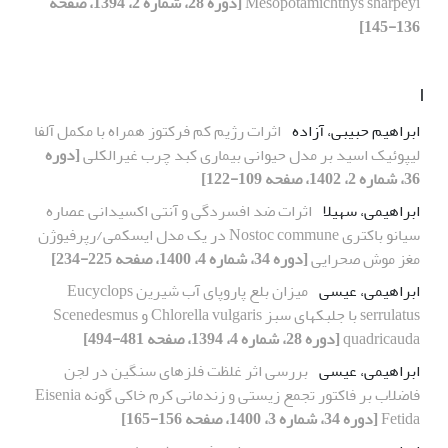
Mesopotamichthys sharpeyi
[دوره 28، شماره 2، 1394، صفحه
136-145]
ا
ابراهیم حبیبی، آزاده
اثرات رژیم کم فرکتوز همراه با مکمل آلفا
لیپوئیک اسید بر مدل حیوانی بیماری کبد چرب غیرالکلی
[دوره
36، شماره 2، 1402، صفحه 109-122]
ابراهیمی، سهیلا
اثرات ضد افسردگی و آنتی اکسیدانی عصاره
سیانو باکتری Nostoc commune در یک مدل ایسکمی/رپرفیوژن
مغز موش صحرایی
[دوره 34، شماره 4، 1400، صفحه 225-234]
ابراهیمی، عیسی
میزان بلع پاروپای آب شیرین Eucyclops
serrulatus با جلبکهای سبز Chlorella vulgaris و Scenedesmus
quadricauda
[دوره 28، شماره 4، 1394، صفحه 481-494]
ابراهیمی، عیسی
بررسی اثر غلظت فلز‌های سنگین در لجن
فاضلاب بر فاکتور تجمع زیستی و زندمانی کرم خاکی گونه Eisenia
Fetida
[دوره 34، شماره 3، 1400، صفحه 156-165]