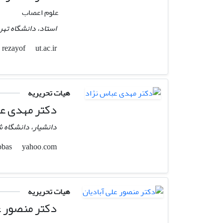
علوم اعصاب
استاد، دانشگاه تهر
ut.ac.ir
rezayof
هیات تحریریه
دکتر مهدی عب
دانشیار، دانشگاه ش
yahoo.com
abbas
هیات تحریریه
دکتر منصور ع