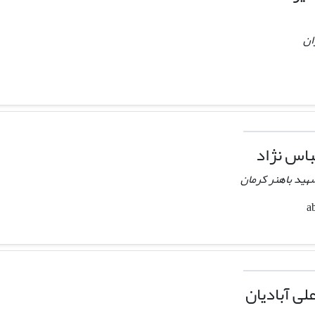
ان
اس نژاد
هید باهنر کرمان
لی آبادیان