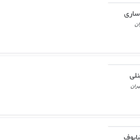
ساری
ان
نلی
هران
ایوف