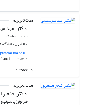
هیات تحریریه
دکتر امید م
بیوسیستماتیک
دانشیار، دانشگاه
profcms.um.ac.ir/
um.ac.ir
omid.mirshamsi
h-index:
15
هیات تحریریه
دکتر افتخار ا
فیزیولوژی سلولی و 