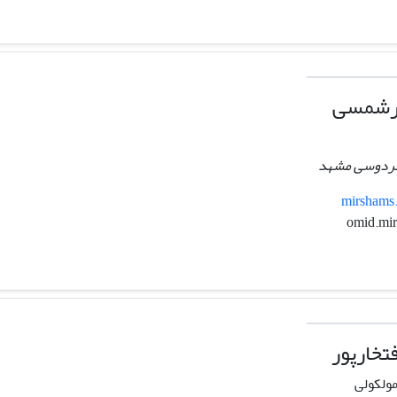
یرشمسی
 فردوسی مشهد
mirshams.
فتخارپور
مولکولی