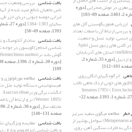
ر پیشگیری از آسیب های حاصل از
بافت شناسی
بررسی وضعیت جنس
ی مغزی در موش صحرایی
[دوره
تاس ماهیان نابالغ صید شده از آبها
ایرانی حوضه جنونی دریای خزر طی
ارزیابی هموزیگوسیتی آلل های
سالهای 1383-1384
 بررسی ارتباط آن با صفات تعداد
1393، صفحه 49-58]
ی جنسی، تولید عسل و جمعیت
بافت شناسی
ساختار آناتومیک و ب
بالغین در کلنی های زنبورعسل (Apis
شناسی اندام ژاکوبسون در جوجه ت
mellifera meda) استان های آذربایجان
گوش بلند نر(Hemiechinus auritus)
 اردبیل
[دوره 35، شماره 2،
109]
اهی
اثرآلودگیهای انگلی روی
بافت شناسی
مطالعه مورفولوژی و
اکتورهای خونی اردک ماهی تالاب
هیستوشیمی دستگاه تولید مثل ج
انگشت برگی ورنرAsaccus elisae
[دوره 27، شماره 1، 1393، صفحه 22-
(Werner, 1895) نر و ارتباط آن با
مختلف سال
 خطر
مطالعه میگوی سفید سرتیز
صفحه 131-140]
(‏Metapenaeus affinis ‎‏) سواحل بوشهر از
بافت شناسی
مقایسه ویژگیهای ت
نظر آلودگی به فلزات‎ ‎سنگین‎ ‎آهن، روی،
و بافت شناسی اندام وومرونازال در