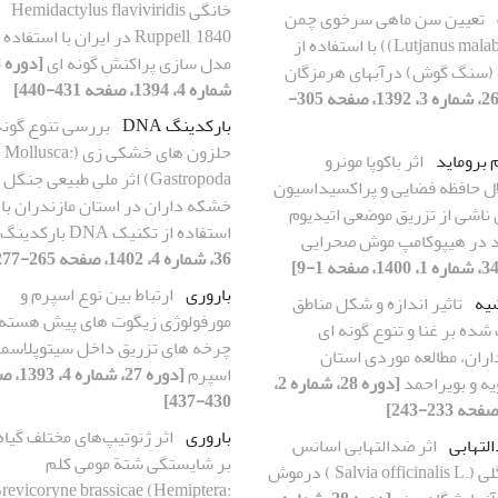
خانگی Hemidactylus flaviviridis
تعیین سن ماهی سرخوی چمن
Ruppell, 1840 در ایران با استفاده
Lutjanus malabaricus)) با استفاده از
مدل سازی پراکنش گونه ای
 (سنگ گوش) درآبهای هرمزگان
شماره 4، 1394، صفحه 431-440]
[دوره 26، شماره 3، 1392، صفحه 305-
بارکدینگ DNA
بررسی تنوع گونه
حلزون های خشکی زی (Mollusca:
 بروماید
اثر باکوپا مونرو
Gastropoda) اثر ملی طبیعی جنگل
ال حافظه فضایی و پراکسیداسیون
خشکه داران در استان مازندران با
 ناشی از تزریق موضعی اتیدیوم
استفاده از تکنیک DNA بارکدینگ
د در هیپوکامپ موش صحرایی
36، شماره 4، 1402، صفحه 265-277]
باروری
ارتباط بین نوع اسپرم و
شیه
تاثیر اندازه و شکل مناطق
مورفولوژی زیگوت های پیش هسته 
ده بر غنا و تنوع گونه ای
چرخه های تزریق داخل سیتوپلاسم
اران، مطالعه موردی استان
اسپرم
[دوره 27، شم
یه و بویراحمد
[دوره 28، شماره 2،
430-437]
باروری
اثر ژنوتیپ‌های مختلف گیاه 
لتهابی
اثر ضدالتهابی اسانس
بر شایستگی شتة مومی کلم
مریم گلی (.Salvia officinalis L ) درموش
revicoryne brassicae (Hemiptera: