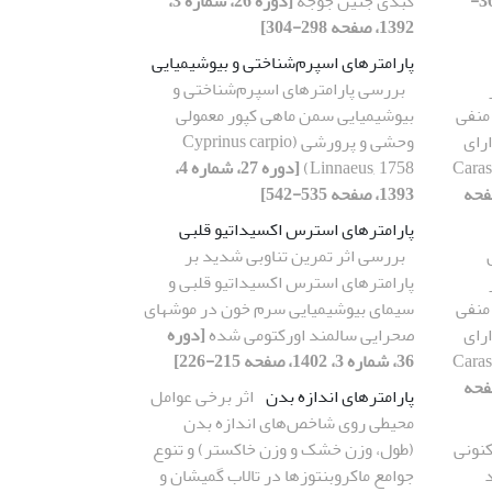
[دوره 31، شماره 4، 1397، صفحه 363-
کبدی جنین جوجه
[دوره 26، شماره 3،
1392، صفحه 298-304]
پارامترهای اسپرم‌شناختی و بیوشیمیایی
بررسی پارامترهای اسپرم‌شناختی و
 منفی
بیوشیمیایی سمن ماهی کپور معمولی
رای
وحشی و پرورشی (Cyprinus carpio
Carassi,
Linnaeus, 1758)
[دوره 27، شماره 4،
اره 2، 1397، صفحه
1393، صفحه 535-542]
پارامترهای استرس اکسیداتیو قلبی
بررسی اثر تمرین تناوبی شدید بر
پارامترهای استرس اکسیداتیو قلبی و
 منفی
سیمای بیوشیمیایی سرم خون در موشهای
رای
صحرایی سالمند اورکتومی شده
[دوره
Carassi,
36، شماره 3، 1402، صفحه 215-226]
اره 2، 1397، صفحه
پارامترهای اندازه بدن
اثر برخی عوامل
محیطی روی شاخص‌های اندازه بدن
کنونی
(طول، وزن خشک و وزن خاکستر) و تنوع
د
جوامع ماکروبنتوزها در تالاب گمیشان و