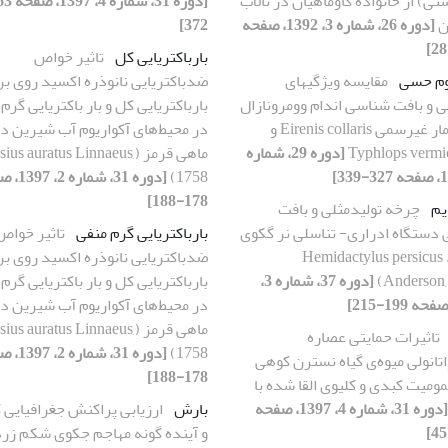
ی) از خانواده گاوماهیان در تالاب
ن
[دوره 26، شماره 3، 1392، صفحه
372]
بارباکتریایی کل
تاثیر خواص
یوم حسی
مقایسه ویژگیهای
ضدباکتریایی نانوذره اکسید روی بر
 و بافت شناسی اندام وومرونازال
بارباکتریایی کل و بار باکتریایی گرم
در دو مار غیرسمی Eirenis collaris و
در محیط‌های آکواریوم آب شیرین دا
Typhlops vermic
[دوره 29، شماره
ماهی قرمز (us auratus Linnaeus
1758)
[دوره 31، شم
178-188]
یم
چرخه تولیدمثلی و بافت
دستگاه ادراری- تناسلی نر گکوی
بارباکتریایی گرم منفی
تاثیر خواص
ایرانی، Hemidactylus persicus
ضدباکتریایی نانوذره اکسید روی بر
(Anderson,
[دوره 37، شماره 3،
بارباکتریایی کل و بار باکتریایی گرم
در محیط‌های آکواریوم آب شیرین دا
ماهی قرمز (us auratus Linnaeus
تاثیرات حمایتی عصاره
1758)
[دوره 31، شم
تانولی میوه‌ی گیاه نسترن کوهی
178-188]
ومیت کبدی و کلیوی القا شده با
[دوره 31، شماره 4، 1397، صفحه
بارش
ارزیابی پراکنش جغرافیایی 
و آینده گونه مهاجم جکوی شکم زر