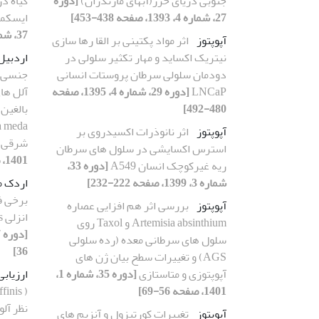
جنوبی دریای خزر(آبهای مازندران)
[دوره
گیاه د
27، شماره 4، 1393، صفحه 438-453]
ایسکم
37، شماره 2، 1403، صفحه 89-103]
آپوپتوز
اثر مواد پکتینی بر القا رها سازی
نیتریک اکساید و مهار تکثیر سلولی در
اردبیل
دودمان سلولی سرطان پروستات انسانی
جنسی و
LNCaP
[دوره 29، شماره 4، 1395، صفحه
آلل ها
480-492]
آپوپتوز
اثر نانوذرات اکسیدروی بر
شرقی و
استرس اکسایشی در سلول های سرطان
1401، صفحه 101-112]
ریه غیرکوچک انسان A549
[دوره 33،
شماره 3، 1399، صفحه 222-232]
اردک م
برخی ف
آپوپتوز
بررسی اثر هم افزایی عصاره
انزلی linnaeus,1785) ( Esox lucius
Artemisia absinthium و Taxol روی
سلول های سرطانی معده (رده سلولی
36]
AGS) و تغییرات سطح بیان ژن های
آپوپتوزی و متاستازی
[دوره 35، شماره 1،
ارزیابی
1401، صفحه 56-69]
آپوپتوز
تغییرات کورتیزول و آنزیم های