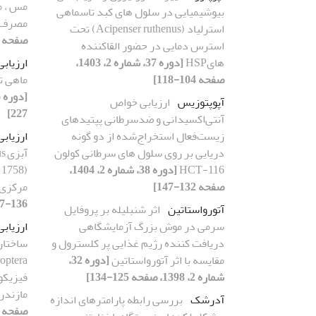
‏مس ، 
بیوشیمیایی در سلول های کبد تاسماهی
مصرف 
استرلیاد (Acipenser ruthenus) تحت
صفحه 437-448]
استرس دمایی در حضور القاکننده
هایHSP
[دوره 37، شماره 2، 1403،
ارزیابی
صفحه 104-118]
ماهی ت
آپوپتوزیس
ارزیابی خواص
227]
آنتی‌اکسیدانی و ضدسرطانی پپتیدهای
زیست‌فعال استخراج‌شده از دو گونه
ارزیابی
دریایی بر روی سلول های سرطانی کولون
آب
HCT-116
[دوره 38، شماره 2، 1404،
8
صفحه 132-147]
مرکزی
136-147]
آتورواستاتین
اثر شنبلیله بر پروفایل
سرمی در موش بزرگ آزمایشگاهی
ارزیاب
دریافت کننده رژیم غذایی پر کلسترول و
ساختار
مقایسه با اثر آتورواستاتین
[دوره 32،
شماره 2، 1398، صفحه 125-134]
فیزیکو
مازندر
آدرشک
بررسی رابطه پارامترهای اندازه
صفحه 1-13]