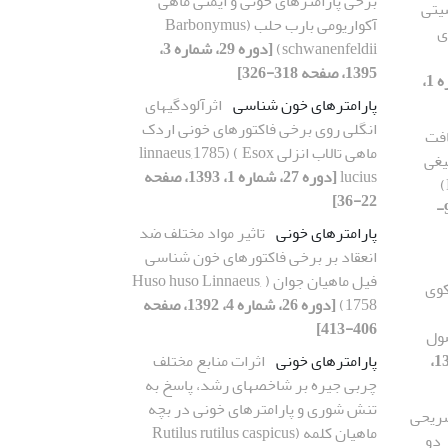
برخی پارامترهای خونی و ایمنی ماهی
یتی
آکواریومی بارب حلب (Barbonymus
ی
schwanenfeldii)
[دوره 29، شماره 3،
1395، صفحه 318-326]
[دوره 27، شماره 1،
پارامترهای خون شناسی
اثرآلودگیهای
انگلی روی برخی فاکتورهای خونی اردک
افت
ماهی تالاب انزلی linnaeus,1785) ( Esox
یغی
lucius
[دوره 27، شماره 1، 1393، صفحه
22-36]
[دوره 30، شماره 1، 1396، صفحه 98-
پارامترهای خونی
تاثیر مواد مختلف ضد
انعقاد بر برخی فاکتورهای خون شناسی
فیل ماهیان جوان ( Huso huso Linnaeus,
کوی
1758)
[دوره 26، شماره 4، 1392، صفحه
406-413]
 فصول
[دوره 30، شماره 2، 1396،
پارامترهای خونی
اثرات منابع مختلف
چربی جیره بر شاخصهای رشد، پاسخ به
تنش شوری و پارامترهای خونی در بچه
شریحی
ماهیان کلمه (Rutilus rutilus caspicus
 دو