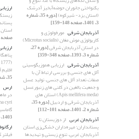
و شکل لکه‌های زیستگاه با غنا، تنوع و
یکنواختی جانوران حوضه‌آبخیز آدرشک
ارزیاب
(استان یزد- شیرکوه)
[دوره 35، شماره
3، 1401، صفحه 148-159]
پستاندا
استان 
آذربایجان شرقی
مورفولو‍‍‍‍‍‍‍‍‍‍‍‍‍‍‍‍‍ژی و
صفحه 69-81]
کاریولوژی موش مغان (Microtus socialis)
در استان آذربایجان شرقی
[دوره 27،
ارزیاب
شماره 3، 1393، صفحه 348-359]
پناهگا
آذربایجان شرقی
ارزیابی هموزیگوسیتی
اقلیم آ
آلل های جنسی و بررسی ارتباط آن با
35، شماره 3، 1401، صفحه 211-223]
صفات تعداد آلل های جنسی، تولید عسل
و جمعیت بالغین در کلنی های زنبورعسل
ارس
(Apis mellifera meda) استان های
آذربایجان شرقی و اردبیل
[دوره 35،
شماره 2، 1401، صفحه 101-112]
گاماسی
1403، صفحه 17-29]
آذربایجان غربی
از دوزیستان تا
پستانداران: مهره‌داران خشکی‌زی استان
ارگانو
آذربایجان غربی، تنوع زیستی و تهدیدها
فیلتر ک