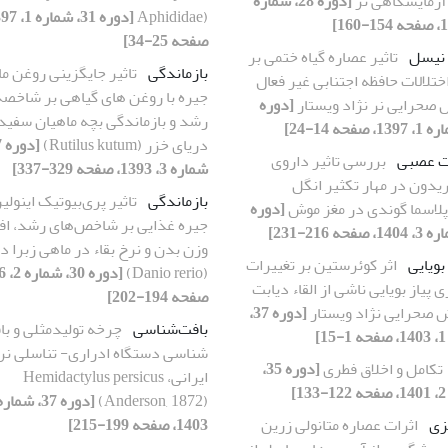
زمایشگاهی نر
[دوره 28، شماره
Aphididae)
صفحه 25-34]
 نیسل
تاثیر عصاره گیاه ختمی بر
بازماندگی
تاثیر جایگزینی روغن م
ختلالات حافظه اجتنابی غیر فعال
جیره با روغن های گیاهی بر شاخصه
صحرایی نر نژاد ویستار
[دوره
رشد و بازماندگی بچه ماهیان سفید
دریای خزر (Rutilus kutum)
ات عصبی
بررسی تاثیر داروی
شماره 3، 1393، صفحه 329-337]
یدون در مهار تکثیر انگل
بازماندگی
تاثیر پری‌بیوتیک اینولی
لاسما گوندی در مغز موش
[دوره
جیره غذایی بر شاخص‌های رشد، ا
وزن بدن و نرخ بقاء در ماهی زبرا دا
بویایی
اثر کوئرستین بر تغییرات
(Danio rerio)
 پیاز بویایی ناشی از القاء دیابت
صفحه 194-202]
 صحرایی نژاد ویستار
[دوره 37،
بافت‌شناسی
چرخه تولیدمثلی و با
]
شناسی دستگاه ادراری- تناسلی نر
تکامل و اخلاق فطری
[دوره 35،
ایرانی، Hemidactylus persicus
]
(Anderson, 1872)
زی
اثرات عصاره متانولی زرین
1403، صفحه 199-215]