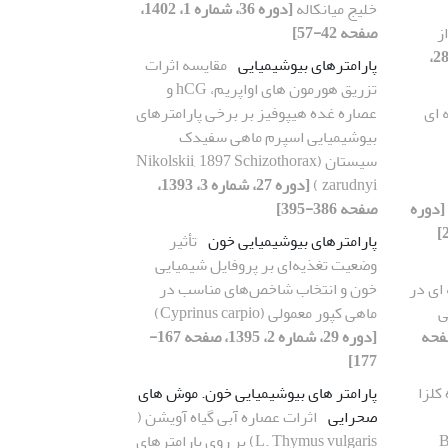
خلیج میانکاله
[دوره 36، شماره 1، 1402،
 از
صفحه 42-57]
[دوره 28،
پارامترهای بیوشیمیایی
مقایسه اثرات
تزریق هورمون های اواپریم، hCG و
 ای
عصاره غده هیپوفیز بر برخی پارامترهای
بیوشیمیایی اسپرم ماهی سفیدک
سیستان (Nikolskii, 1897 Schizothorax
zarudnyi )
[دوره 27، شماره 3، 1393،
[دوره
صفحه 386-395]
پارامترهای بیوشیمیایی خون
تأثیر
وضعیت تغذیه‌ای بر پروفایل شیمیایی
ای در
خون و انتخاب شاخص‌های مناسب در
ی
ماهی کپور معمولی (Cyprinus carpio)
اره 4، 1393، صفحه
[دوره 29، شماره 2، 1395، صفحه 167-
177]
کلزا
پارامتر های بیوشیمیایی خون. موش های
صحرایی
اثرات عصاره آبی گیاه آویشن (
B
L. Thymus vulgaris) بر روی پارامترهای