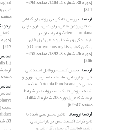
[دوره 38، شماره 4، 1404، صفحه 294-
311]
فنیترو
صفحه 396-404]
آرتمیا
بررسی جایگزینی روغنهای گیاهی
به جای روغن ماهی برای غنی سازی ناپلی
ازخودگ
Artemia urmiana و اثرات آن بر
تکاملی
بازماندگی و رشد لارو ماهی قزل آلای
رنگین کمان Oncorhynchus mykiss))
217]
[دوره 26، شماره 3، 1392، صفحه 255-
اسانس
266]
آرتمیا
تعیین کمیت پروفایل اسید‌های
آزمایش
چرب‌ و ارزیابی بقاء تحت استرس شوری و
صفحه 154-160]
دمایی در Artemia franciscana تغذیه
اسانس
شده با پودر جلبک اسپیرولینا در شرایط
آزمایشگاهی
[دوره 38، شماره 1، 1404،
صفحه 47-62]
آرتمیا ارومیانا
تاثیر مخمر غنی شده با
hiidae)
نانو ذرات اکسید مس بر پارامترهای
33، شماره 3، 1399، صفحه 208-221]
رشد، فعالیت آنزیمهای گوارشی و