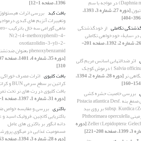
(Daphnia magna) در مواجه با سم
1396، صفحه 1-12]
تیون
[دوره 27، شماره 3، 1393،
بافت کبد
بررسی اثرات هیستولوژ
وتغییرات آنزیم های کبدی درمواجه
ذشتگی تکاملی
از خودگذشتگی
ماهی گورامی سه 
 در «سایۀ» خودخواهی تکاملی
N(2-(4-methoxyphenil)-4-
[دوره 26، شماره 2، 1392، صفحه 201-
oxotiazolidin-3-yl)-2-
phenoxybenzamid بعنوان ضدتشنج
اثر ضدالتهابی اسانس مریم گلی
310]
(.Salvia officinalis L ) درموش کوچک
گاهی نر
[دوره 28، شماره 2، 1394،
بافت کلیوی
اثرات مصرف خوراکی 
کراتین بر سطح سرمی
بافت کلیوی در رت های نر تحت تمر
بررسی خاصیت حشره کشی
[دوره 31، شماره 1، 1397، صفحه 1-13]
اسانس صمغ بنه Pistacia atlantica Desf.
subsp. Kurdica (Zohary) بر روی بید
باکتری
بررسی و مقایسه خواص ض
سیب زمینی Phthorimaea operculella
باکتریایی کاتچین، فرولیک اسید و 
Zeller (Lepidoptera: Gelec
[دوره
دانه انگور بر باکتری های عامل
مسمومیت غذایی در میگوی پرورش