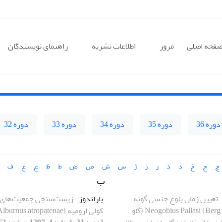
فحه اصلی
مرور
اطلاعات نشریه
راهنمای نویسندگان
دوره 36
دوره 35
دوره 34
دوره 33
دوره 32
چ
ح
خ
د
ذ
ر
ز
ژ
س
ش
ص
ض
ط
ظ
ع
غ
ف
ب
تعیین زمان بلوغ جنسی گونه
باراندوز
زیست‌سنجی جمعیت‌های 
Neogobius Pallasi (Berg, 1916) (گاو
کولی ارومیه (Alburnus atropatenae)