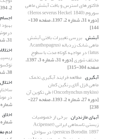
کوچک آ
فاکتورهای استرس و بافت آبشش ماهی
2، 1394، صفحه 154-160]
سوروم (Heros severus Heckel, 1840)
اجسام
[دوره 31، شماره 2، 1397، صفحه 130-
بهبود ا
144]
درموش 
آبشش
بررسی تغییرات بافتی آبشش
31، شماره 1، 1397، صفحه 14-24]
ماهی شانک زردباله (Acanthopagrus
اختلال
latus) در مواجهه کوتاه مدت با سطوح
ریسپیر
مختلف شوری
[دوره 31، شماره 3، 1397،
توکسوپ
صفحه 304-315]
38، شماره 3، 1404، صفحه 216-231]
آبگیری
مطالعه فرایند آبگیری تخمک
اختلال 
ماهی قزل آلای رنگین کمان
ساختاری
(Oncorhynchus mykiss) طی تکوین آن
در موش
[دوره 27، شماره 2، 1393، صفحه 227-
شماره 1، 1403، صفحه 1-15
238]
اخلاق
آبهای مازندران
برخی از خصوصیات
شماره 2، 1401، صفحه 122-133
زیستی تاسماهی ایرانی (Acipenser
persicus Borodin, 1897) در سواحل
ادم مغ