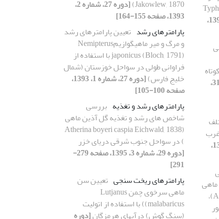
Jakowlew, 1870)
[دوره 27، شماره 2،
Eirenis co و Typhlops
1393، صفحه 155-164]
[دوره 29، شماره 3، 1395،
پارامترهای رشد
تعیین پارامترهای رشد
و مرگ و میر ماهیگوازیمNemipterus
ی
japonicus (Bloch, 1791) با استفاده از
فراوانی طولی در سواحل خوزستان (شمال
اجهه کوتاه
خلیج فارس)
[دوره 27، شماره 1، 1393،
[دوره 31،
صفحه 100-105]
پارامترهای رشد و تغذیه
بررسی
شاخص های رشد و تغذیه گل آذین ماهی
تلف
(Atherina boyeri caspia Eichwald, 1838
 غرب
) در سواحل جنوب شرقی دریای خزر
[دوره 31، شماره 3، 1397،
[دوره 29، شماره 3، 1395، صفحه 279-
291]
ی
پارامترهای ریخت سنجی
تعیین سن
Balbiani body) در ماهی
ماهی سرخوی چمن Lutjanus
شانک زردباله (Acanthopagrus latus)،
malabaricus)) با استفاده از اتولیت
هی کپور
(سنگ گوش) درآبهای هرمزگان
[دوره