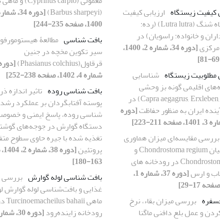
معمولی (Cyprinus carpio) و
ی کیفیت زیستگاه
ارزیابی کیفیت
(Barbus sharpeyi)
زیستگاه شنگ (Lutra lutra) (رده:
1400، صفحه 235-244]
ران و خانواده: راسویان) در
بافت شناسی
مطالعۀ هیستومورفو
مرکزی
[دوره 34، شماره 2، 1400،
سیر تکوین مخچه در جنین
قرقاول(Phasianus colchius)
ی مطلوبیت زیستگاه
شناسایی
شماره 4، 1402، صفحه 238-252]
ه‌های اقلیمی گونه بز وحشی
بافت شناسی روده
تاثیر اندازه ذر
(Capra aegagrus, Erxleben, 1777) در
پوسته آفتابگردان بر عملکرد رشد،
ینده ایران به منظور حفاظت
[دوره
شناسی روده، پاسخ ایمنی و خصوص
دستگاه گوارش در جوجه‌های گوشت
بررسی مقایسه‌ای میزان هماوری
تغذیه شده با جیره حاوی سطوح متف
در ماهیان Chondrostoma regium و
پروتئین
[دوره
Chondrostoma cyri در رودخانه های
163-180]
اب و ارس
[دوره 37، شماره 1،
بافت شناسی لوله گوارش
بررسی ر
غذایی و بافت‌شناسی لوله گوارش ل
فسفره
بررسی میزان بقاء، نرخ
ماهی emacheilus bahaii
ردن و عمل بلع دافنی ماگنا
رودخانه زاینده‌رود