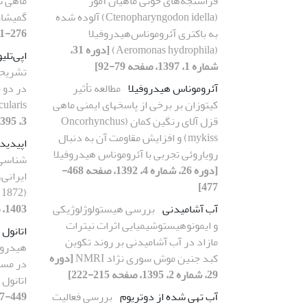
فراسنجه‌های خونی ماهیان آمور
ماهی شن
(Ctenopharyngodon idella) آلوده شده
گمیشا
به باکتری آئروموناس‌هیدروفیلا
276-281]
(Aeromonas hydrophila)
[دوره 31،
اپی‌تل
شماره 1، 1397، صفحه 79-92]
تشریحی
آئروموناس هیدروفیلا
مطالعه تأثیر
کیتوزان بر برخی از پاسخهای ایمنی ماهی
ularis
قزل آلای رنگین کمان (Oncorhynchus
3، 1395، صفحه 327-339]
mykiss) و افزایش مقاومت آن به دنبال
اپیدید
رویاروئی تجربی با آئروموناس هیدروفیلا
شناسی 
[دوره 26، شماره 4، 1392، صفحه 468-
477]
 1872)
آب آشامیدنی
بررسی هیستولوژلوژیکی
1403، صفحه 199-215]
و ایمونوهیستوشیمیایی اثرات نیترات
اتانول
مازاد در آب آشامیدنی بر روند تکوین
هیدروا
کبد جنین موش سوری نژاد NMRI
[دوره
در مسم
29، شماره 2، 1395، صفحه 215-222]
اتانول
آب تهی شده از دوتریوم
بررسی فعالیت
449-457]