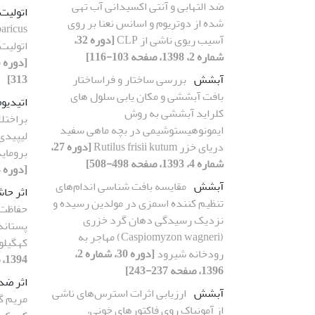
ضد التهابی و آنتی اکسیدانی آب تهی
اتولیت
شده از دوتریوم و اسانس نعنا بر روی
آسیب ریوی ناشی از CLP
[دوره 32،
اتولیت
شماره 2، 1398، صفحه 103-116]
آبشش
بررسی ساختار و فراساختار
313]
بافت آبششی و مکان یابی سلول های
اتیدیوم
کلراید آبششی به روش
براختل
ایمونوهیستوشیمی در بچه ماهی سفید
لیپیدی
دریای خزر Rutilus frisii kutum
[دوره 27،
برومای
شماره 4، 1393، صفحه 498-508]
[دوره 34، شماره 1، 1400، صفحه 1-9]
آبشش
مقایسه بافت شناسی اندام‌های
اثر حا
تنظیم کننده اسمزی در مولدین رسیده و
حفاظت ش
نزدیک رسیدگی دهان گرد خزری
پستاند
(Caspiomyzon wagneri) مهاجر به
کهگیلو
رودخانه شیرود
[دوره 30، شماره 2،
1394، صفحه 233-243]
1396، صفحه 237-243]
اثر ضدا
آبشش
ارزیابی اثرات استرس‌های ناشی
از آمونیاک روی فاکتورهای خونی،