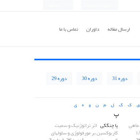
ورود به سامانه
ثبت نام
ارسال مقاله
داوران
تماس با ما
دوره 31
دوره 30
دوره 29
ق
ک
گ
ل
م
ن
و
ه
ی
پ
ماهی
پا چنگکی
اثر تراتوژنیک و سمیت
کاربوکسین بر مورفولوژی و سلولهای