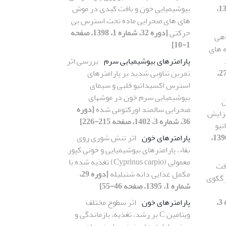
[دوره 31، شماره 1، 1397،
بیوشیمیایی خون و بافت کبدی در موش
های های صحرایی ماده تحت استرس بی
حرکتی
[دوره 32، شماره 1، 1398، صفحه
اهی
1-10]
 های
پارامترهای بیوشیمیایی سرم
بررسی اثر
[دوره 27،
تمرین تناوبی شدید بر پارامترهای
استرس اکسیداتیو قلبی و سیمای
بیوشیمیایی سرم خون در موشهای
ن
صحرایی سالمند اورکتومی شده
[دوره
فزایش
36، شماره 3، 1402، صفحه 215-226]
نیو
[دوره 30، شماره 2، 1396،
پارامترهای خون
اثر تنش شوری روی
بقاء، پارامترهای بیوشیمیایی و خونی کپور
معمولی (Cyprinus carpio) تغذیه شده با
فت
مکمل غذایی دانه شنبلیله
[دوره 29،
 گکوی
شماره 1، 1395، صفحه 46-55]
[دوره 37، شماره 3،
پارامترهای خون
اثر سطوح مختلف
ویتامین C بر رشد، تغذیه، بازماندگی و