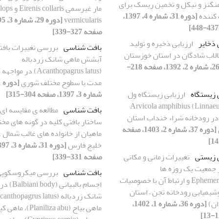
منگنز و نیکل و تخمین ریسک برای
مار غیرسمی llaris
کننده
[دوره 31، شماره 4، 1397،
vermicularis
صفحه 327-339]
 ذخایر
ارزیابی ذخیره و تولید
بافت شناسی
بررسی تغییرات بافت
الاب شادگان در استان خوزستان
آبشش ماهی شانک زردباله
[دوره 26، شماره 2، 1392، صفحه 218-
(Acanthopagrus latus) در مو
مدت با سطوح مختلف شوری
 زیستگاه
ارزیابی زیستگاه ول
شماره 3، 1397، صفحه 304-315]
زیArvicola amphibius (Linnaeus,
بافت شناسی
مطالعه ی مقایسه ای
175) در رودخانه شراء خنداب استان
ساختار بافتی کلیه در گونه های مخ
[دوره 37، شماره 2، 1403، صفحه
ماهیان از خانواده های غالب شمال
خلیج فارس
ی زیستی
تغییرات زمانی و مکانی
صفحه 331-339]
 جمعیت یک روزه ها
بافت شناسی
بررسی میکروسکوپ
Ephemeroptera و ارتباط آن با خصوصیات
اجسام بالبیانی (
شیمیایی رودخانه تجن – استان
ان)
[دوره 36، شماره 1، 1402،
ماهی بیاح (Planiliza abu)، ما