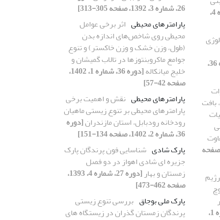
 ماهی بنی
26، شماره 3، 1392، صفحه 305-313]
[دوره 34، شماره 4،
پارامترهای محیطی
اثر برخی عوامل
محیطی روی شاخص‌های اندازه بدن
لوژی
(طول، وزن خشک و وزن خاکستر) و تنوع
جوامع ماکروبنتوزها در تالاب گمیشان و
[دوره 36،
خلیج میانکاله
[دوره 36، شماره 1، 1402،
صفحه 42-57]
ات
پارامترهای محیطی
نقش و اهمیت برخی
 بافت
پارامترهای محیطی بر تنوع زیستی ماهیان
یات
رودخانه رودبابل، استان مازندران
[دوره
ی
36، شماره 2، 1402، صفحه 134-151]
اوت
 38، شماره 2، 1404، صفحه
پارک شادی
شناسایی فون پرندگان پارک
جزیره ای شادی اهواز در دو فصل
زمستان و بهار
[دوره 27، شماره 4، 1393،
ژیم
صفحه 462-473]
وچ
Turcino در
پارک ملی بوجاق
بررسی تنوع زیستی
[دوره 30، شماره 1،
پرندگان زمستان گذران در زیستگاه های