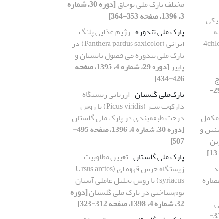
مختلف پارک ملی بوجاق
[دوره 30، شماره
3، 1396، صفحه 353-364]
یکی
ه
پارک ملی تندوره
رژیم غذایی پلنگ
خال باترکیب 4chloro-
ایرانی (Panthera pardus saxicolor) در
پارک ملی تندوره طی فصول تابستان و
پاییز
[دوره 29، شماره 4، 1395، صفحه
426-434]
[دوره 35، شماره 4، 1401، صفحه 297-
پارک‌ملی گلستان
ارزیابی زیستگاه
دارکوب سبز (Picus viridis) با روش
مکمل
درخت طبقه‌بندی در پارک ملی گلستان
 BUN و کراتینین و
[دوره 30، شماره 4، 1396، صفحه 495-
ین
507]
پارک ملی گلستان
تعیین مطلوبیت
د
زیستگاه خرس قهوه ای (Ursus arctos
عصاره
syriacus) با روش تحلیل عاملی آشیان
بوم‌شناختی در پارک ملی گلستان
[دوره
ی
32، شماره 4، 1398، صفحه 312-323]
[دوره 28، شماره 3، 1394، صفحه 353-