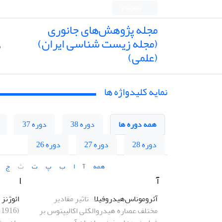
English
مجله پژوهش‌های جانوری
(مجله زیست شناسی ایران)
ص
(علمی)
نمایه کلیدواژه ها
همه دوره ها
دوره 38
دوره 37
دوره 28
دوره 27
دوره 26
همه
آ
ا
ب
پ
ت
ث
ج
آ
ا
آئروموناس‌هیدروفیلا
تاثیر مقادیر
ائوژنز
مختلف عصاره هیدروالکلی اکالیپتوس بر