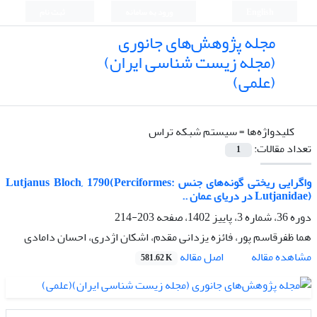
English
ورود به سامانه
ثبت نام
مجله پژوهش‌های جانوری
(مجله زیست شناسی ایران)
(علمی)
کلیدواژه‌ها =
سیستم شبکه تراس
تعداد مقالات:
1
واگرایی ریختی گونه‌های جنس Lutjanus Bloch, 1790(Perciformes:
Lutjanidae) در دریای عمان ..
دوره 36، شماره 3، پاییز 1402، صفحه
203-214
هما ظفرقاسم پور، فائزه یزدانی مقدم، اشکان اژدری، احسان دامادی
اصل مقاله
مشاهده مقاله
581.62 K