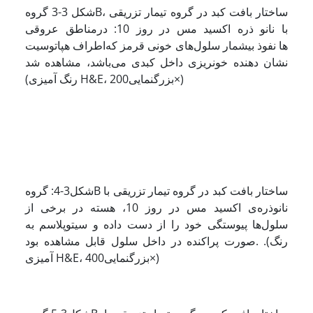
شکل 3-3 گروهB، ساختار بافت کبد در گروه تیمار تزریقی
با نانو ذره اکسید مس در روز 10: درمناطق عروقی
اطراف هپاتوسیت‎‌‌ها نفوذ بیشمار سلول‌های خونی قرمز که
نشان دهنده خونریزی داخل کبدی می‌باشد، مشاهده شد
(رنگ آمیزی H&E، بزرگنمایی200×)
شکل3-4: گروهB ساختار بافت کبد در گروه تیمار تزریقی با
نانوذره‌ی اکسید مس در روز 10، هسته در برخی از
سلول‌ها پیوستگی خود را از دست داده و سیتوپلاسم به
صورت پراکنده در داخل سلول قابل مشاهده بود. .(رنگ
آمیزی H&E، بزرگنمایی400×)