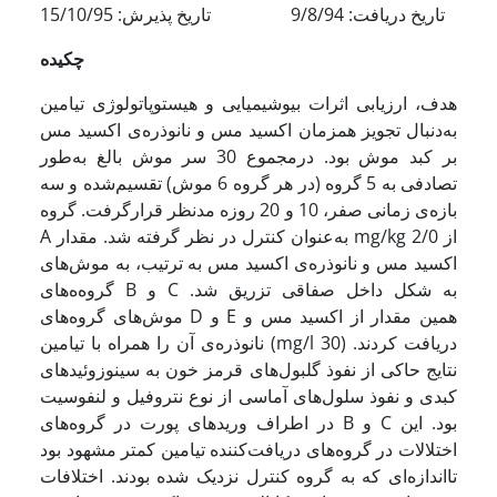
تاریخ دریافت: 9/8/94 تاریخ پذیرش: 15/10/95
چکیده
هدف، ارزیابی اثرات بیوشیمیایی و هیستوپاتولوژی تیامین
به‌دنبال تجویز همزمان اکسید مس و نانوذره‌ی اکسید مس
بر کبد موش بود. درمجموع 30 سر موش بالغ به‌طور
تصادفی به 5 گروه (در هر گروه 6 موش) تقسیم‌شده و سه
بازه‌ی زمانی صفر، 10 و 20 روزه مدنظر قرارگرفت. گروه
A به‌عنوان کنترل در نظر گرفته شد. مقدار mg/kg 2/0 از
اکسید مس و نانوذره‌ی اکسید مس به ترتیب، به موش‌های
گروه‌ه‌های B و C به شکل داخل صفاقی تزریق شد.
موش‌های گروه‌های D و E همین مقدار از اکسید مس و
نانوذره‌ی آن را همراه با تیامین (mg/l 30) دریافت کردند.
نتایج حاکی از نفوذ گلبول‌های قرمز خون به سینوزوئیدهای
کبدی و نفوذ سلول‌های آماسی از نوع نتروفیل و لنفوسیت
در اطراف وریدهای پورت در گروه‌های B و C بود. این
اختلالات در گروه‌های دریافت‌کننده تیامین کمتر مشهود بود
تااندازه‌ای که به گروه کنترل نزدیک شده بودند. اختلافات