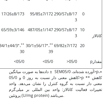
17/26±8/173
95/85±7/172
290/57±8/17
0
3
65/59±3/146
487/05±1/147
290/57±8/17
10
کاتالاز
3
**
٭
**
٭
44/3±34/1
،
56/17±30/1
،
69/82±7/172
20
30
39
مقدارp
05/0<
05/0>
05/0>
داده‌ها به صورت میانگین ± SEMآورده شده‌اند، 05/0>p٭،
کاهش معنی دار نسبت به روز 0 و 05/0>p ** کاهش
معنی دار نسبت به گروه کنترل را نشان می‌دهد. واحد
تغییرات فعالیت کاتالاز: واحد بین المللی بر میلی‌گرم
پروتئین (U/mg protein) می‌باشد.