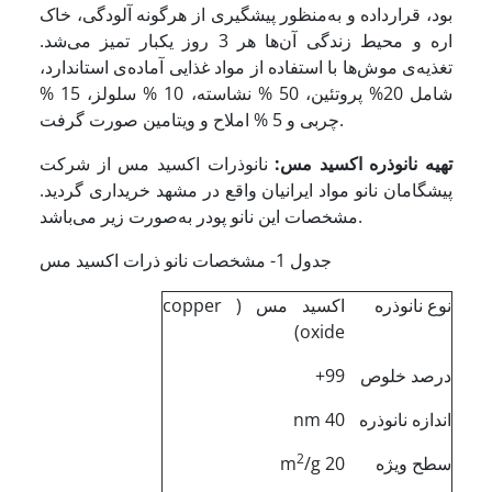
بود، قرارداده و به‌منظور پیشگیری از هرگونه آلودگی، خاک
اره و محیط زندگی آن‌ها هر 3 روز یکبار تمیز می‌شد.
تغذیه‌ی موش‌ها با استفاده از مواد غذایی آماده‌ی استاندارد،
شامل 20% پروتئین، 50 % نشاسته، 10 % سلولز، 15 %
چربی و 5 % املاح و ویتامین صورت گرفت.
تهیه‌ نانوذره اکسید مس:
نانوذرات اکسید مس از شرکت
پیشگامان نانو مواد ایرانیان واقع در مشهد خریداری گردید.
مشخصات این نانو پودر به‌صورت زیر می‌باشد.
جدول 1- مشخصات نانو ذرات اکسید مس
نوع نانوذره
اکسید مس ( copper
oxide)
درصد خلوص
99+
اندازه نانوذره
40 nm
2
سطح ویژه
20 m
/g