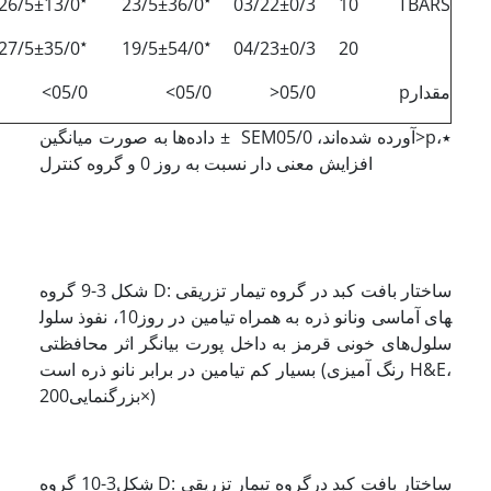
13/0±26/5
36/0±23/5
03/22±0/3
10
TBARS
٭
٭
35/0±27/5
54/0±19/5
04/23±0/3
20
مقدارp
05/0<
05/0>
05/0>
داده‌ها به صورت میانگین ± SEMآورده شده‌اند، 05/0>p٭،
افزایش معنی دار نسبت به روز 0 و گروه کنترل
شکل 3-9 گروه D: ساختار بافت کبد در گروه تیمار تزریقی
نانو ذره به همراه تیامین در روز10، نفوذ سلول‎های آماسی و
سلول‌های خونی قرمز به داخل پورت بیانگر اثر محافظتی
بسیار کم تیامین در برابر نانو ذره است (رنگ آمیزی H&E،
بزرگنمایی200×)
شکل3-10 گروه D: ساختار بافت کبد درگروه تیمار تزریقی