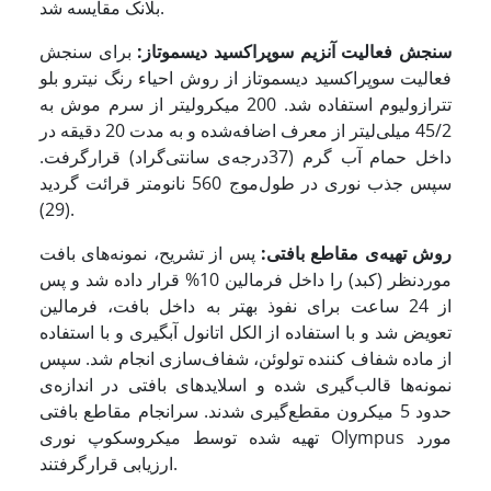
بلانک مقایسه شد.
سنجش فعالیت آنزیم سوپراکسید دیسموتاز:
برای سنجش
فعالیت سوپراکسید دیسموتاز از روش احیاء رنگ نیترو بلو
تترازولیوم استفاده شد. 200 میکرولیتر از سرم موش به
45/2 میلی‌لیتر از معرف اضافه‌شده و به مدت 20 دقیقه در
داخل حمام آب گرم (37درجه‌ی سانتی‌گراد) قرارگرفت.
سپس جذب نوری در طول‌موج 560 نانومتر قرائت گردید
(29).
روش تهیه‌ی مقاطع بافتی:
پس از تشریح، نمونه‌های بافت
موردنظر (کبد) را داخل فرمالین 10% قرار داده شد و پس
از 24 ساعت برای نفوذ بهتر به داخل بافت، فرمالین
تعویض شد و با استفاده از الکل اتانول آبگیری و با استفاده
از ماده شفاف کننده تولوئن، شفاف‌سازی انجام شد. سپس
نمونه‌ها قالب‌گیری شده و اسلایدهای بافتی در اندازه‌ی
حدود 5 میکرون مقطع‌گیری شدند. سرانجام مقاطع بافتی
تهیه شده توسط میکروسکوپ نوری Olympus مورد
ارزیابی قرارگرفتند.