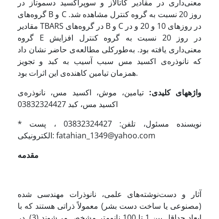
معنی‌داری در مقادیر کاتالاز و سوپراکسید دسموتاز در
گروه‌های B و C روز 20 نسبت به گروه کنترل مشاهده شد.
مقادیر TBARS در گروه‌های B و C در روزهای 10 و 20 و در
گروه E در روز 20 نسبت به گروه کنترل افزایش
معنی‌داری یافته بود. به‌طورکلی مطالعه‌ی حاضر نشان داد
که نانوذره‌ی اکسید مس سبب آسیب به کبد و تجویز
همزمان تیامین کاهنده‌ی این اثرات بود.
واژه­های کلیدی:
تیامین، موش، اکسید مس، نانوذره‌ی
اکسید مس، کبد 03832324427
* نویسنده مسئول، تلفن: 03832324427 ، پست
الکترونیکی: fatahian_1349@yahoo.com
مقدمه
آثار و دست‌نوشته‌های علمی، نانوذرات مهندسی شده
(مصنوعی یا ساخت دست بشر) معمولاً ذراتی هستند که با
ابعاد حداقل بین 1 تا 100 نانومتر مشخص می‌شوند (3). در