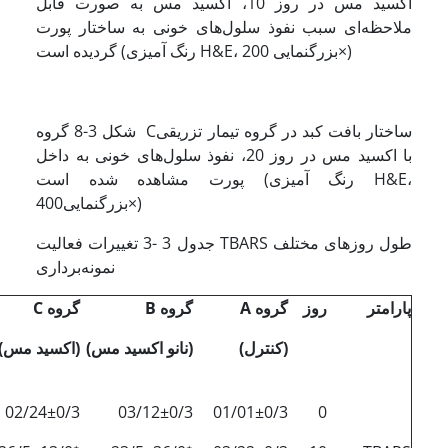
اکسید مس در روز 10، اکسید مس به صورت قابل
ملاحظه‌ای سبب نفوذ سلول‌های خونی به ساختار پورت
گردیده است (رنگ آمیزی H&E، بزرگنمایی 200×)
شکل 3-8 گروه Cساختار بافت کبد در گروه تیمار تزریقی
با اکسید مس در روز 20، نفوذ سلول‌های خونی به داخل
پورت مشاهده شده است (رنگ آمیزی H&E،
بزرگنمایی400×)
جدول 3 -3 تغییرات فعالیت TBARS طول روزهای مختلف
نمونه‌برداری
پارامتر
روز
گروه
A
گروه
B
گروه
C
(کنترل)
(نانو‌ اکسید مس)
(اکسید مس)
02/24±0/3
03/12±0/3
01/01±0/3
0
٭
٭