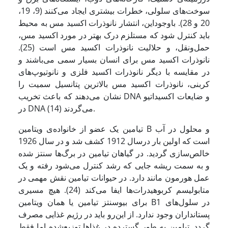
سوخت‌های سلولی، خطرات بیشتری ایجاد می‌کنند (9، 19،
20 و 28). باوجوداین، انتشار نانوذرات اکسید مس به محیط
باید کنترل شود که مستلزم درک بهتر در مورد اکسید مس،
حمل‌ونقل، و حلالیت نانوذرات اکسید مس است (25).
نانوذرات اکسید مس برای انسان بسیار سمی می‌باشند و
در مقایسه با دیگر نانوذرات اکسید فلزی و نانوتیوپ‌های
کربنی، نانوذرات اکسید مس بالاترین پتانسیل سمیت را
نشان می‌دهند که باعث تخریب DNA و ضایعات اکسیداتیو
در DNA می‌گردند (14).
تیامین یک عضو از خانواده‌ی ویتامین B و محلول در آب
است که اولین بار درسال 1912 کشف شد و در سال 1926
خالص‌سازی گردید. در گیاهان تیامین در برگ‌ها سنتز شده
و به سمت ریشه جایی که رشد کنترل می‌شود رفته و یک
عمل هورمون مانند دارد. در حیوانات تیامین نقش مهمی در
متابولیسم کربوهیدرات‌ها ایفا می‌کند (24). هیچ مسیری
برای بیوسنتز تیامین یا همان ویتامین B1 در سلول‌های
پستانداران وجود ندارد. از این‌رو باید در رژیم غذایی مصرف
گردد. تیامین به طور گسترده در غذاها توزیع‌شده اما فقط