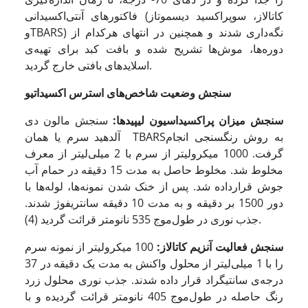
فاکتورهای آنتی‏‌اکسیدانی (کاتالاز، سوپراکسید دیسموتاز
وTBARS) نگه‏‌داری شدند و همچنین در انتهای هرکدام از
دوره‌ها، موش‌ها تشریح شده و بافت کبد برای تهیه‌ی
اسلاید‌های بافتی خارج گردید.
سنجش وضعیت شاخص‌های استرس اکسیداتیو
سنجش میزان پراکسیداسیون لیپید‌ها:
سنجش مالون دی
آلدهید سرم یا همان TBARSبه روش رنگ­سنجی انجام
گرفت. 1000 میکرولیتر از سرم با 2 میلی‌لیتر از معرف
مخلوط شد. مخلوط حاصل به مدت 15 دقیقه در حمام آب
جوش قرارداده شد. پس از خنک شدن نمونه‌ها، لوله‌ها با
دور 1500 بر دقیقه و به مدت 10 دقیقه سانتریفوژ شدند.
جذب نوری در طول‌موج 535 نانومتر قرائت گردید (4).
سنجش فعالیت آنزیم کاتالاز:
100 میکرولیتر از نمونه سرم
را با 1 میلی‌لیتر از محلول واکنش به مدت یک دقیقه در 37
درجه‌ی سانتی­گراد قرار داده شدند. جذب نوری محلول زرد
رنگ حاصله در طول‌موج 405 نانومتر قرائت گردیده و با