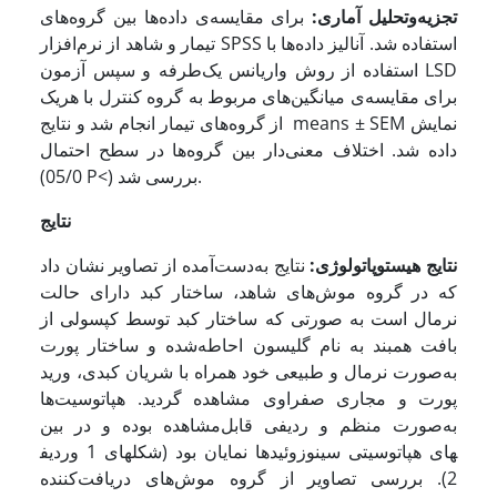
تجزیه‌وتحلیل آماری:
برای مقایسه‌ی داده‌ها بین گروه‌های
تیمار و شاهد از نرم‌افزار SPSS استفاده شد. آنالیز داده‌ها با
استفاده از روش واریانس یک‌طرفه و سپس آزمون LSD
برای مقایسه‌ی میانگین‌های مربوط به گروه کنترل با هریک
از گروه‌های تیمار انجام شد و نتایج means ± SEM نمایش
داده شد. اختلاف معنی‌دار بین گروه‌ها در سطح احتمال
(05/0 P<) بررسی شد.
نتایج
نتایج هیستوپاتولوژی:
نتایج به‌دست‌آمده از تصاویر نشان داد
که در گروه موش‌های شاهد، ساختار کبد دارای حالت
نرمال است به صورتی که ساختار کبد توسط کپسولی از
بافت همبند به نام گلیسون احاطه‌شده و ساختار پورت
به‌صورت نرمال و طبیعی خود همراه با شریان کبدی، ورید
پورت و مجاری صفراوی مشاهده گردید. هپاتوسیت‌ها
به‌صورت منظم و ردیفی قابل‌مشاهده بوده و در بین
ردیف‎های هپاتوسیتی سینوزوئیدها نمایان بود (شکل­های 1 و
2). بررسی تصاویر از گروه موش‌های دریافت‌کننده