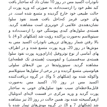
نانوذرات اکسید مس در روز 10 نشان داد که ساختار بافت
کبد نظم خود را ازدست‌داده، به صورتی که ورید پورت از
حالت طبیعی خود خارج گردیده و متسع شده است. در
داخل بافت همبند نفوذ سلول‎های خونی قرمز که
نشان‌دهنده‌ی علائمی از خونریزی است مشاهده گردید.
هسته‌ی سلول‌های کبدی پیوستگی خود را ازدست‌داده و
سیتوپلاسم به‌صورت پراکنده رؤیت شد (شکل­های 3و 4). با
بالا رفتن شمار روزهای تزریقی نانوذرات اکسید مس به
موش‌ها در روز 20، ورید پورت متسع شده و در اطراف
ورید پورت نفوذ سلول‎های آماسی از نوع نوتروفیل (دارای
هسته‌ی سه‌قسمتی) و لنفوسیت (هسته‌ی تک قطعه‌ای)
مشاهده گردید. سینوزوئیدها در بین لایه‌های سلولی
هپاتوسیتی متسع گردیده و در برخی از سلول‌ها سیتوپلاسم
واکوئله شده بود (شکل­های 5 و6). در گروه دریافت‌کننده
اکسید مس در روز 10، اکسید مس به‌صورت
قابل‌ملاحظه‌ای سبب نفوذ سلول‌های خونی به ساختار
پورت گردید و ورید مرکزی در قسمت لایه‌ای اندوتلیال
ازهم‌گسیخته شده بود. همین حالت در روز 20 نیز مشاهده
شد (شکل­های 7 و 8). در گروه موش‌های تیمار شده با