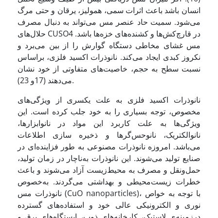
انسان باشد باعث اثرات سمی، همولیز، یرقان و حتی مرگ
می‌شود. سمیت حاد عنصر مس می‌تواند به دنبال مصرف
حلال‌های CUSO4 در قارچ‌کش‌ها و کشنده‌های خزه‌ها باشد.
مس غشای مخاطی دستگاه گوارش را از بین می‌برد و
نکروز کبدی ایجاد می‌کند. نانوذرات اکسید فلزی، براساس
نسبت سطح به حجم، خاصیت‌های متفاوتی از خود نشان
می‌دهند (17و 23).
نانوذرات اکسید فلزی به علت یکسری از ویژگی‌های
مخصوص، توجه بسیاری را به خود جلب کرده است. این
ویژگی‌ها به علت کاربرد این مواد در نانوابزارها،
نانوالکتریک، نانوحس‌گرها و ذخیره سازی اطلاعات
می‌باشد. امروزه نانوذرات مصنوعی به طور فزاینده‌ای در
صنایع تولید می‌شوند. این نانوذرات به‌ناچار در زمان تولید،
حمل‌ونقل و مصرف به محیط‌زیست آزاد می‌شوند و باعث
خطرات زیست‌محیطی و بهداشتی می‌گردند. به‌خصوص
نانوذرات مس (CuO nanoparticles)، با توجه به خواص
نوری و الکترونیکی عالی خود و استفاده‌های گسترده
درزمینه‌ی لاستیک، کارخانه‌های ذوب، ایستگاه‌های برق و