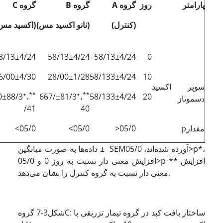
پارامتر
روز
گروه
A
گروه
B
گروه
C
(کنترل)
(نانو‌ اکسید مس)
(اکسید مس
8/13±4/24
58/13±4/24
58/13±4/24
0
6/00±4/30
28/00±1/28
58/133±4/24
10
سوپر اکسید
**
٭
**
٭
00
،
81/3±667/
،
58/133±4/24
20
دسموتاز
/41
40
مقدارp
05/0<
05/0>
05/0>
داده‌ها به صورت میانگین ± SEMآورده شده‌اند، 05/0>p*،
افزایش معنی دار نسبت به روز 0 و 05/0>p ** افزایش
معنی دار نسبت به گروه کنترل را نشان می‌دهد.
شکل3-7 گروهC: ساختار بافت کبد در گروه تیمار تزریقی با