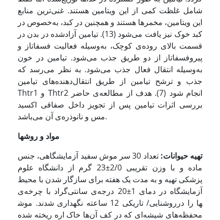
شامل غلظت کمی از این ویتامین هستند. غنی‌ترین منابع
این ویتامین، مخمرها هستند و همچنین در کبد، به‌خصوص در
کبد خوک نیز یافت می‌شود (13). تیامین آزادشده در بدن در
قسمت بالای روده‌ی کوچک، به‌وسیله فعالیت فسفاتاز و
پیروفسفاتاز از دو طریق جذب می‌شود. تیامین در خون
به‌وسیله انتقال فعال جذب می‌شود. به نظر می‌رسد که
جذب و ترشح تیامین از طریق انتقال‌دهنده‌های تیامین
Thtr1 و Thtr2 انجام شود (7). هدف از مطالعه‌ی حاضر
بررسی اثرات تیامین پس از تجویز داخل صفاقی اکسید
مس و نانوذره‌ی آن می‌باشد.
مواد و روشها
تهیه حیوانات:
تعداد 30 سر موش سفید آزمایشگاهی، جنس
ماده و با وزن تقریبی 2/0±23 گرم از دانشگاه علوم
پزشکی تهیه و به مدت یک هفته برای سازگار شدن با محیط
آزمایشگاه در دمای 1±20 درجه‌ی سانتی‌گراد با چرخه‌ی
روشنایی/ تاریکی 12 ساعته نگهداری شدند. موش‎ها را در
محفظه‌های شیشه‌ای که در کف آن‌ها خاک اره ریخته شده