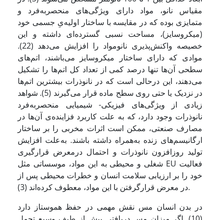
مقیاس نانو، مواد دارای ویژگی‌های منحصربه‌فرد و
متمایزی بوده که در مقایسه با ساختار اولیه‌یِ جسمی خود
(میکروسایز)، مساحت نسبی گسترده‌ای داشته و این
خصیصه واکنش‌پذیری نانومواد را افزایش می‌دهد (22).
موادی که دارای ساختار میکروسایز می‌باشند، اتم‌های
سطحی آن‌ها تنها درصد کمی از تعداد کل اتم‌ها را تشکیل
می‌دهند، این درحالی است‌ که در نانوذرات بیشترین اتم‌ها
در نزدیک یا حتی روی سطح ماده قرار می‌گیرند (5). شواهد
زیادی از ویژگی‌های فیزیکی- شیمیایی منحصربه‌فرد
نانوذرات وجود دارد، که به علت کاربرد فزاینده‌ی آن‌ها در
مصارف صنعتی، ممکن است اثرات مخربی را بر ساختار
ارگانیسم‌های زنده به‌همراه داشته باشند. به‌علت افزایش
تولید روزافزون نانوذرات و احتمال درمعرض قرارگیری
شغلی و محیطی به این مواد، موسساتی مثل EU فعالیت
خود را بر ارزیابی سلامت انسان و خطرات محیطی پس از
در معرض قرارگرفتن با این مواد، معطوف کرده‌اند (3).
در بدن انسان مس نقش مهمی در حفظ هموستاز دارد
(10). اگر میزان مس دریافتی بیش از طیف وسیع تحمل