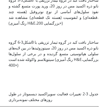
شکل3-5 گروهB ساختار بافت کبد در گروه تیمار تزریقی با
نانو ذره اکسید مس در روز 20، ورید پورت متسع گشته و
نفوذ سلول‌های آماسی از نوع نوتروفیل (هسته چند
قطعه‌ای) و لنفوسیت (هسته تک قطعه‌ای) مشاهده شد.
(رنگ آمیزی H&E،بزرگنمایی 200×)
شکل3-6 گروهB ساختار بافت کبد در گروه تیمار تزریقی با
نانو ذره اکسید مس در روز 20، سینوزوئیدها در بین لایه‌های
سلولی هپاتوسیتی متسع گردیده و در برخی از سلول‌ها
سیتوپلاسم واکوئله شده است (رنگ آمیزی H&E،بزرگنمایی
400×)
جدول 3-2 تغییرات فعالیت سوپراکسید دیسموتاز در طول
روزهای مختلف نمونه‌برداری