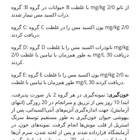
گروه :B حیوانات در گروه B با غلظت mg/kg 2/0 از نانو
ذرات اکسید ‌مس تیمار شدند.
گروه C: گروه C یون اکسید ‌مس را در غلظت mg/kg 2/0
دریافت کردند.
گروه D: گروه D نانوذرات اکسید مس را با غلظت mg/kg
2/0 به طور هم‏‌زمان با تیامین با غلظت mg/L 30 دریافت
کردند.
گروه E: گروه E یون اکسید ‏‌مس را با غلظت mg/kg 2/0 به
طور هم‏‌زمان با تیامین با غلظت mg/L 30 دریافت کردند.
خون‌گیری:
نمونه‌گیری در هر گروه 2 بار صورت پذیرفت،
ابتدا 10 روز پس از تزریق و سرانجام در 20 روزگی (انتهای
آزمایش)، جهت اندازه‏‌گیری آنزیم‏‌های آنتی‏‌اکسیدانی، پس از
بیهوشی حیوان خون‏‌گیری به طور مستقیم توسط سرنگ
استریل از قلب موش‌ها انجام گرفت. نمونه‏‌های خون، در
آزمایشگاه قرارداده شدند و پس از لخته شدن، سرم آن‏‌ها
را جدا کرده و در دمای 70- درجه‌، تا زمان اندازه‏‌گیری