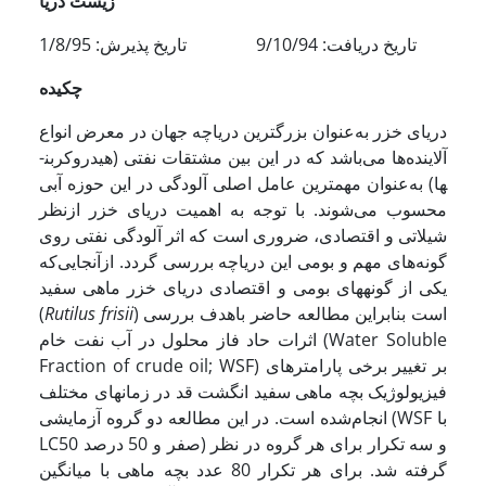
زیست دریا
تاریخ دریافت: 9/10/94 تاریخ پذیرش: 1/8/95
چکیده
دریای خزر به‌عنوان بزرگترین دریاچه جهان در معرض انواع
آلاینده‌ها می‌باشد که در این بین مشتقات نفتی (هیدروکربن­
ها) به‌عنوان مهمترین عامل اصلی آلودگی در این حوزه آبی
محسوب می‌شوند. با توجه به اهمیت دریای خزر ازنظر
شیلاتی و اقتصادی، ضروری است که اثر آلودگی نفتی روی
گونه‌های مهم و بومی این دریاچه بررسی گردد. ازآنجایی‌که
یکی از گونه­های بومی و اقتصادی دریای خزر ماهی سفید
) است بنابراین مطالعه حاضر باهدف بررسی
frisii
Rutilus
(
اثرات حاد فاز محلول در آب نفت خام (Water Soluble
Fraction of crude oil; WSF) بر تغییر برخی پارامترهای
فیزیولوژیک بچه ماهی سفید انگشت قد در زمان­های مختلف
انجام‌شده است. در این مطالعه دو گروه آزمایشی (WSF با
LC50 صفر و 50 درصد) و سه تکرار برای هر گروه در نظر
گرفته شد. برای هر تکرار 80 عدد بچه ماهی با میانگین