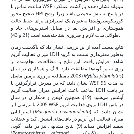
ساعت تماس با WSF می­تواند نشان‌دهنده بازگشت عملکرد
صحیح محور HPI در پاسخ به تنش محیطی باشد زیرا ترشح
کورتیکوستروئیدها به‌عنوان یک استراتژی برای حفظ حالت
هموستازی و افزایش بقا در مقابل استرس‌های حاد و
طولانی‌مدت لازم و ضروری شناخته‌شده است (21 و 43).
نتایج بدست آمده از این بررسی نشان داد که باگذشت زمان
میزان فعالیت آنزیم LDH به‌طور معنی‌داری نسبت به گروه
شاهد افزایش یافت. این نتایج با مطالعات انجام‌شده بر
روی سایر گونه‌ها مطابقت دارد. لانگ و همکاران در سال
)
planulatus
Mytilus
2003 بامطالعه بر روی نرم­تن ماسل (
نشان دادند که در معرض قرارگرفتن با WSF به مدت 96
ساعت باعث افزایش میزان فعالیت آنزیم LDH در بافت
آبشش می‌شود (19). همچنین کوهن و همکاران در سال
2005 با بررسی اثر WSF بروی فعالیت آنزیم LDH در باس
) نشان دادند که
novemauleata
Macquaria
استرالیایی (
میزان فعالیت این آنزیم در بافت‌های آبشش، کبد و عضلات
سفید افزایش می­یابد (9). نتایج مشابهی نیز در ماهی گوبی
) و ماهی رنگین‌کمانی
Pomatoschistus microps
(