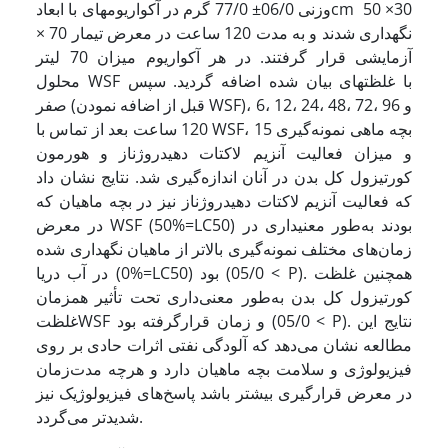
وزنی 06/0± 77/0 گرم در آکواریوم­های با ابعادcm 50 ×30
× 70 نگهداری شدند و به مدت 120 ساعت در معرض تیمار
آزمایشی قرار گرفتند. در هر آکواریوم میزان 70 لیتر
محلول WSF با غلظت­های بیان شده اضافه گردید. سپس
صفر (قبل از اضافه نمودن WSF)، 6، 12، 24، 48، 72، 96 و
120 ساعت بعد از تماس با WSF، 15 بچه ماهی نمونه‌گیری
و میزان فعالیت آنزیم لاکتات دهیدروژناز و هورمون
کورتیزول کل بدن در آنان اندازه‌گیری شد. نتایج نشان داد
که فعالیت آنزیم لاکتات دهیدروژناز نیز در بچه ماهیان که
در معرض WSF (50%=LC50) بودند به‌طور معنی­داری در
زمان‌های مختلف نمونه‌گیری بالاتر از ماهیان نگهداری شده
در آب دریا (0%=LC50) بود (05/0 < P). همچنین غلظت
کورتیزول کل بدن به‌طور معنی‌داری تحت تأثیر همزمان
غلظتWSF و زمان قرارگرفته بود (05/0 < P). نتایج این
مطالعه نشان می‌دهد که آلودگی نفتی اثرات حادی بر روی
فیزیولوژی و سلامت بچه ماهیان دارد و هرچه مدت‌زمان
در معرض قرارگیری بیشتر باشد پاسخ‌های فیزیولوژیک نیز
شدیدتر می‌گردد.