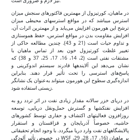
نیز لازم و ضروری است.
در ماهیان، کورتیزول از مهمترین فاکتورهای سنجش میزان
استرس می­باشد که در مواقع استرس­های محیطی میزان
ترشح این هورمون افزایش می‌یابد و از مهمترین اثرات آن،
افزایش مقاومت بدن در مواقع استرس، حفظ هموستازی
و تداوم حیات است (21 و 43). چندین مطالعه حاکی از
تغییر غلظت کورتیزول خون بعد از تماس ماهیان با
مشتقات نفتی است (2، 14، 16، 17، 25، 37 و 38) که
نشان می‌دهد این آلاینده­ها قادرند سیستم اندوکرینی و
پاسخ‌های استرسی را تحت تأثیر قرار دهند. بنابراین
اندازه‌گیری سطوح این هورمون می­تواند به‌عنوان یک نشانگر
زیستی استفاده شود.
در دریای خزر سالانه مقدار زیادی نفت در اثر تردد رو به
افزایش نفتکش­ها و گسترش حمل‌ونقل دریایی، توسعه
روزافزون فعالیت­های اکتشاف و حفاری توسط کشورهای
حاشیه، خصوصاً آذربایجان و قزاقستان و استقرار
پالایشگاه­های نفت وارد دریا می­گردد. با وجود انجام تحقیقاتی
در خصوص تأثیر آلودگی WSF بر ماهیان (16، 17، 28، 29،