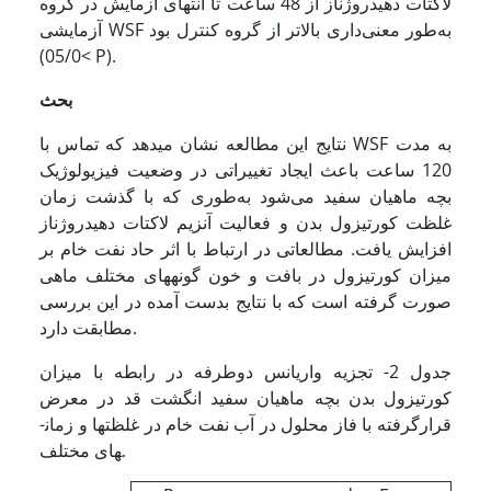
لاکتات دهیدروژناز از 48 ساعت تا انتهای آزمایش در گروه
آزمایشی WSF به‌طور معنی‌داری بالاتر از گروه کنترل بود
(05/0< P).
بحث
نتایج این مطالعه نشان می­دهد که تماس با WSF به مدت
120 ساعت باعث ایجاد تغییراتی در وضعیت فیزیولوژیک
بچه ماهیان سفید می‌شود به‌طوری که با گذشت زمان
غلظت کورتیزول بدن و فعالیت آنزیم لاکتات دهیدروژناز
افزایش یافت. مطالعاتی در ارتباط با اثر حاد نفت خام بر
میزان کورتیزول در بافت و خون گونه­های مختلف ماهی
صورت گرفته است که با نتایج بدست آمده در این بررسی
مطابقت دارد.
جدول 2- تجزیه واریانس دوطرفه در رابطه با میزان
کورتیزول بدن بچه ماهیان سفید انگشت قد در معرض
قرارگرفته با فاز محلول در آب نفت خام در غلظت­ها و زمان­
های مختلف.