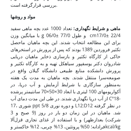
بررسی قرارگرفته است.
مواد و روشها
ماهی و شرایط نگهداری:
تعداد 1000 عدد بچه ماهی سفید
با میانگین وزن g 06/0± 77/0 و طول cm17/0± 22/4
برای این مطالعه انتخاب شدند. این بچه ماهیان ماحصل
تکثیر فروردین 1389 بودند که پس از پرورش در استخرهای
خاکی از کارگاه تکثیر و بازسازی ذخایر ماهیان دریایی
شادروان دکتر یوسف­پور سیاهکل تهیه و به کارگاه تکثیر و
پرورش دانشکده منابع طبیعی دانشگاه گیلان واقع در
صومعه‌سرا منتقل شدند. بچه ماهیان به مدت یک هفته
به‌منظور سازگاری با شرایط آزمایش و آب دریا، در
آکواریوم­های 100 لیتری با ابعاد 30×50×70 سانتی­متر پرشده
از آب دریا نگهداری شدند. در طی این مدت دمای آب Cº18-
17، شوری ppt 5/8 و دوره نوری L12:D12 در نظر گرفته
شد. ماهیان در این زمان دو بار در روز (9 صبح و 3
بعدازظهر) و با استفاده از غذای تجاری قزل‌آلا (شرکت
فرادانه؛ 50% پروتئین، 13% چربی، 12% خاکستر وkcal/kg