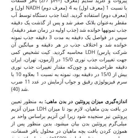
بافر فسفات (2/7 pH=) پیروات و کلرید سدیم (معرف
اول) و NADH (معرف دوم) با نسبت 1 (معرف اول) به 4
(معرف دوم) استفاده گردید. ابتدا جذب دستگاه توسط آب
مقطر به‌عنوان بلانک صفر شد و پس از گذشت یک دقیقه
جذب نمونه­ها خوانده شد (جذب اولیه در زمان صفر دقیقه).
سپس در فواصل یک دقیقه به مدت 3 دقیقه جذب نمونه
خوانده شد و اختلاف جذب در هر دقیقه و میانگین آن
محاسبه گردید. کیت تشخیص کمی LDH (شرکت پارس
آزمون، تهران، ایران) جهت تغییرات جذب نوری 15/0 در
دقیقه طراحی‌شده و چون‌که مقدار تغییرات جذب نوری
بیش از 15/0 در دقیقه بود، نمونه به نسبت 1 بعلاوه 10 با
سرم فیزیولوژی رقیق و جواب آزمایش در عدد 11 ضرب
شد (40).
اندازه‌گیری میزان پروتئین در بدن ماهی:
به‌ منظور تعیین
میزان آنزیم LDH در بافت بدن ماهیان، لازم بود تا میزان
پروتئین نیز سنجیده شود زیرا این آنزیم براساس واحد بر
میلی‌گرم پروتئین بدن بیان می­شود. بدین منظور پس از
هموژن کردن بافت بچه ماهیان در محلول بافر فسفات،