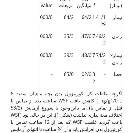
(تیمار)
f
میانگین
مربعات
value
تیمار
41/1
1
64/2
64/2
000/0
29
زمان
46/2
7
47/0
35/3
000/0
3
تیمار×
74/2
7
48/0
39/3
000/0
زمان
3
خطا
-
3
02/0
65/0
-
2
اگرچه غلظت کل کورتیزول بدن بچه ماهیان سفید 6
ساعت بعد از تماس با WSF کاهش یافت ( ng/g1/0 ±
53/2) اما بااین‌وجود با شروع آزمایش (قبل از تماس با
WSF) اختلاف معنی‌داری نداشت (شکل 1). این در حالی بود
که بعد از 12 ساعت تماس با WSF باعث گردید غلظت
کورتیزول بدن افزایش یابد و از 24 ساعت تا انتهای آزمایش