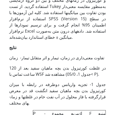
و کورتیزول در زمان­های مختلف و بین دو گروه آزمایشی
استفاده گردید. از تست Tukey به‌منظور مقایسه معنی‌دار
بودن تفاوت بین میانگین­ها استفاده شد. کلیه این آزمون‌ها با
استفاده از نرم‌افزار SPSS (Version 15) در سطح
اطمینان 95% انجام گرفت و برای ترسیم نمودارها از
نرم‌افزار Excel استفاده شد. داده­های درون متن به‌صورت
میانگین ± خطای استاندارد بیان‌شده‌اند.
نتایج
تفاوت معنی‌داری در زمان، تیمار و اثر متقابل تیمار- زمان
در غلظت کورتیزول بدن بچه ماهیان سفید بعد از 120
ساعت تماس با WSF مشاهده شد (جدول 1، 05/0< P).
جدول 1- تجزیه واریانس دوطرفه در رابطه با میزان
کورتیزول بدن بچه ماهیان سفید انگشت قد در معرض
قرارگرفته با فاز محلول در آب نفت خام در غلظت­ها و زمان­
های مختلف.
منبع
F
d
مربع
مجموع
P -