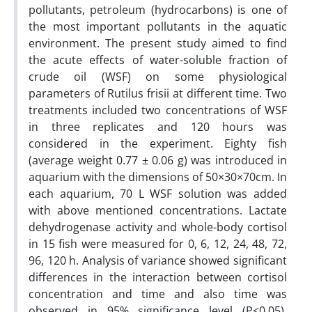
pollutants, petroleum (hydrocarbons) is one of
the most important pollutants in the aquatic
environment. The present study aimed to find
the acute effects of water-soluble fraction of
crude oil (WSF) on some physiological
parameters of Rutilus frisii at different time. Two
treatments included two concentrations of WSF
in three replicates and 120 hours was
considered in the experiment. Eighty fish
(average weight 0.77 ± 0.06 g) was introduced in
aquarium with the dimensions of 50×30×70cm. In
each aquarium, 70 L WSF solution was added
with above mentioned concentrations. Lactate
dehydrogenase activity and whole-body cortisol
in 15 fish were measured for 0, 6, 12, 24, 48, 72,
96, 120 h. Analysis of variance showed significant
differences in the interaction between cortisol
concentration and time and also time was
observed in 95% significance level (P<0.05).