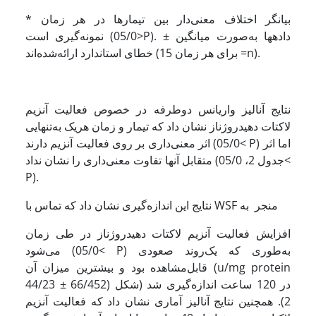
* بیانگر اختلاف معنی‌دار بین تیمارها در هر زمان
نمونه‌گیری است (05/0>P). داده­ها به‌صورت میانگین ±
خطای استاندارد ارائه‌شده‌اند (برای هر زمان 15 =n).
نتایج آنالیز واریانس دوطرفه در خصوص فعالیت آنزیم
لاکتات دهیدروژناز نشان داد که تیمار و زمان هریک به‌تنهایی
اثر معنی‌داری بر روی فعالیت آنزیم دارند (05/0< P) اما اثر
متقابل آنها تفاوت معنی‌داری را نشان نداد (جدول 2، 05/0<
P).
نتایج این اندازه‌گیری نشان داد که تماس با WSF منجر به
افزایش فعالیت آنزیم لاکتات دهیدروژناز در طی زمان
می‌شود (05/0< P) به‌طوری که یک‌روند صعودی
قابل‌مشاهده بود و بیشترین میزان آن (u/mg protein
44/23 ± 66/452) در 120 ساعت اندازه‌گیری شد (شکل
2). همچنین نتایج آنالیز آماری نشان داد که فعالیت آنزیم