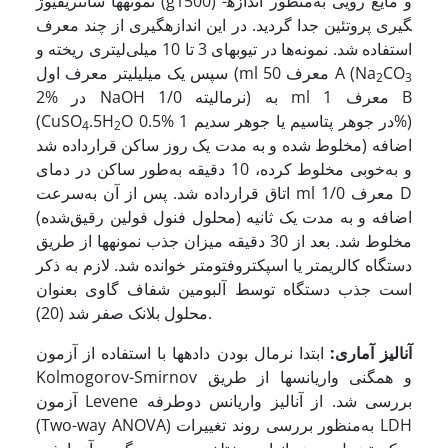
نمونه­ها سانتریفیوژ (g1500) و مایع رویی به‌منظور اندازه­
گیری پروتئین جدا گردید. در این اندازه­گیری از چند معرف
استفاده شد. نمونه‌ها در تیوب­های 3 تا 10 میلی‌لیتری ریخته و
CO
سپس یک میلی­لیتر معرف اول (ml 50 معرف A (Na
2
3
2% در NaOH 1/0 نرمالیته) به ml 1 معرف B
O 0.5% در جوهر پتاسیم یا جوهر سدیم 1%)
.5H
(CuSO
4
2
مخلوط شده و به مدت یک روز ساکن قرارداده شد) اضافه
و به‌خوبی مخلوط کرده، 10 دقیقه به‌طور ساکن در دمای
اتاق قرارداده شد. پس ‌از آن به‌سرعت ml 1/0 معرف D
(محلول فنول فولین رقیق‌شده) اضافه و به مدت یک ثانیه
مخلوط شد. بعد از 30 دقیقه میزان جذب نمونه­ها از طریق
دستگاه کالریمتر یا اسپکتروفتومتر خوانده شد. لازم به ذکر
است جذب دستگاه توسط آلبومین شفاف گاوی بعنوان
محلول بلانک صفر شد (20).
آنالیز آماری:
ابتدا نرمال بودن داده­ها با استفاده از آزمون
Kolmogorov-Smirnov و همگنی واریانس­ها از طریق
آزمون Levene بررسی شد. از آنالیز واریانس دوطرفه
(Two-way ANOVA) به‌منظور بررسی روند تغییرات LDH