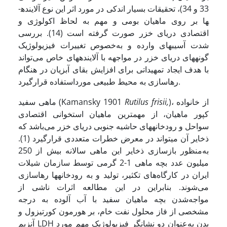
33 و 34)، تحقیقات بسیار اندکی در مورد اثر این نوع آلاینده­
ها بر روی ماهیان بومی و مهم به لحاظ اکولوژی و
اقتصادی دریای خزر صورت گرفته است (14). بررسی
شدت آسیب­های وارده و به‌خصوص تغییرات فیزیولوژیک
گونه­های دریای خزر در مواجهه با آلاینده­های خاص می‌تواند
با هدف ایجاد تمهیداتی برای افزایش بقای آبزیان در هنگام
رهاسازی به محیط طبیعی مورداستفاده قرارگیرد.
)، از خانواده
Rutilus frisii,
ماهی سفید (Kamansky 1901
کپور ماهیان، از مهم­ترین ماهیان استخوانی اقتصادی
سواحل و رودخانه­های حاشیه جنوبی دریای خزر می‌باشد که
ذخایر آن می­تواند در معرض خطرات متعددی قرارگیرد (1).
به‌منظور بازسازی ذخایر این ماهی سالانه بیش از 250
میلیون عدد بچه ماهی 1-2 گرمی توسط سازمان شیلات
ایران در کارگاه‌های تکثیر، تولید و به رودخانه­ها رهاسازی
می‌شوند. بنابراین در این مطالعه اثرات ناشی از
مواجه‌شدن بچه ماهیان سفید با آب آلوده به درجه
مشخصی از فاز محلول نفت خام، بر هورمون کورتیزول و
آنزیم LDH بدن به‌عنوان دو نشانگر فیزیولوژیک مهم مورد