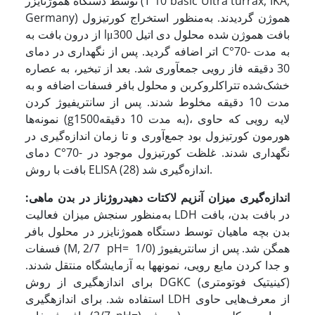
توسط دستگاه هموژنایزر (T 10 basic Ultra turrax, IKA,
Germany) هموژن گردیدند. به‌منظور استخراج کورتیزول
از درون بافت به lμ300 بافت هموژن شده محلول دی اتیل
اتر اضافه گردید. پس از نگهداری در دمای C°70- به مدت
30 دقیقه فاز رویی جمع­آوری شد. بعد از تبخیر، به عصاره
خشک‌شده تتراکلروکربن و محلول بافر فسفات اضافه و به
مدت 10 دقیقه مخلوط شدند. پس از سانتریفیوژ کردن
نمونه‌ها (g1500به مدت 10 دقیقه)، لایه رویی که حاوی
هورمون کورتیزول بود جمع‌آوری و تا زمان اندازه‌گیری در
دمای C°70- نگهداری شدند. غلظت کورتیزول موجود در
بافت با روش ELISA اندازه‌گیری شد (28).
اندازه‌گیری میزان آنزیم لاکتات دهیدروژناز در بدن ماهی:
به‌منظور سنجش میزان فعالیت LDH در بافت بدن، بافت
بدن بچه ماهیان توسط دستگاه هموژنایزر در محلول بافر
فسفات (M, 2/7 pH= 1/0) همگن شد. پس از سانتریفیوژ
و جدا کردن مایع رویی، نمونه­ها به آزمایشگاه منتقل شدند.
برای اندازه­گیری از روش DGKC (کینیتیک فوتومتری)
استفاده شد. برای اندازه­گیری LDH از معرف‌هایی حاوی