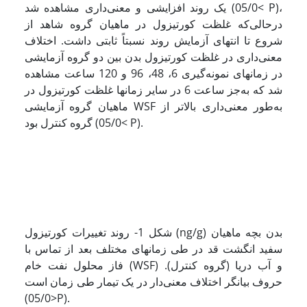
یک‌ روند افزایشی و معنی‌داری مشاهده شد (05/0< P)،
درحالی‌که غلظت کورتیزول در ماهیان گروه شاهد از
شروع تا انتهای آزمایش روند نسبتاً ثابتی داشت. اختلاف
معنی‌داری در غلظت کورتیزول بدن بین دو گروه آزمایشی
در زمان­های نمونه‌گیری 6، 48، 96 و 120 ساعت مشاهده
شد که به‌جز ساعت 6 در سایر زمان­ها غلظت کورتیزول در
ماهیان گروه آزمایشی WSF به‌طور معنی‌داری بالاتر از
گروه کنترل بود (05/0< P).
شکل 1- روند تغییرات کورتیزول (ng/g) بدن بچه ماهیان
سفید انگشت قد در طی زمان­های مختلف بعد از تماس با
فاز محلول نفت خام (WSF) و آب دریا (گروه کنترل).
حروف بیانگر اختلاف معنی‌دار در یک تیمار طی زمان است
(05/0>P).