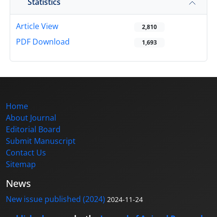
Statistics
Article View
2,810
PDF Download
1,693
Home
About Journal
Editorial Board
Submit Manuscript
Contact Us
Sitemap
News
New issue published (2024)
2024-11-24