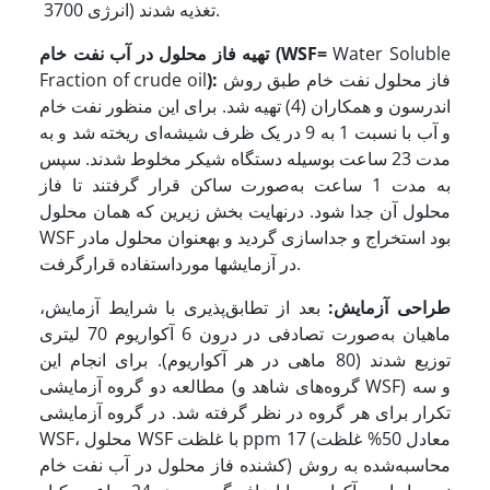
3700 انرژی) تغذیه شدند.
Water Soluble
WSF=
تهیه فاز محلول در آب نفت خام (
فاز محلول نفت خام طبق روش
):
Fraction of crude oil
اندرسون و همکاران (4) تهیه شد. برای این منظور نفت خام
و آب با نسبت 1 به 9 در یک ظرف شیشه‌ای ریخته شد و به
مدت 23 ساعت بوسیله دستگاه شیکر مخلوط شدند. سپس
به مدت 1 ساعت به‌صورت ساکن قرار گرفتند تا فاز
محلول آن جدا شود. درنهایت بخش زیرین که همان محلول
WSF بود استخراج و جداسازی گردید و به­عنوان محلول مادر
در آزمایشها مورداستفاده قرارگرفت.
طراحی آزمایش:
بعد از تطابق‌پذیری با شرایط آزمایش،
ماهیان به‌صورت تصادفی در درون 6 آکواریوم 70 لیتری
توزیع شدند (80 ماهی در هر آکواریوم). برای انجام این
مطالعه دو گروه آزمایشی (گروه‌های شاهد و WSF) و سه
تکرار برای هر گروه در نظر گرفته شد. در گروه آزمایشی
WSF، محلول WSF با غلظت ppm 17 (معادل 50% غلظت
کشنده فاز محلول در آب نفت خام) محاسبه‌شده به روش