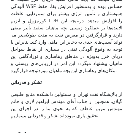
آلودگی WSF حساس بوده و به‌منظور افزایش بقا، حفظ
هموستازی و تأمین انرژی بیشتر برای سم‌زدایی، غلظت
کورتیزول و آنزیم LDH را افزایش می­دهد. درنتیجه این
آلاینده‌ها بر عملکرد زیستی بچه ماهیان سفید تأثیر منفی
دارند و قرارگرفتن در معرض نفت به مدت طولانی‌تر می­
تواند آسیب‌های جدی به ذخایر این ماهی وارد کند. بنابراین با
توجه به وقوع آلودگی نفتی در بسیاری از نقاط سواحل
دریای خزر به‌ویژه در مناطق رهاسازی و نوزادگاهی این
ماهیان پیشنهاد می­گردد این امر در ارزیابی‌های زیستی و
مکان‌های رهاسازی این بچه ماهیان موردتوجه قرارگیرد.
تشکر و قدردانی
از پالایشگاه نفت تهران و مسئولین دانشکده منابع طبیعی
گیلان، همچنین از جناب آقای مهندس ابراهیم لاری و خانم
مهندس مریم عاطف که به نحوی ما را در اجرای این
تحقیق یاری نموده‌اند تشکر و قدردانی می­نماییم.