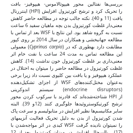
بررسی‌ها نفتالین محور هیپوتالاموس- هیپوفیز- بافت
اینتررنال (HPI) را تحریک کرد و ترشح کورتیزول افزایش
یافت (11 و 40). نکته جالب توجه در مطالعه حاضر کاهش
معنی‌دار غلظت کورتیزول بدن بچه ماهیان سفید 6 ساعت
بعد از تماس با WSF نسبت به گروه شاهد بود. این نتایج با
مطالعه جهانبخشی و همکاران در سال 2014 بر روی کپور
) مطابقت دارد به­طوری که در
Cyprinus carpio
معمولی (
این مطالعه تماس به مدت 24 ساعت با نفت خام اثر
معنی‌داری بر غلظت کورتیزول خون نداشت (14). کاهش
غلظت کورتیزول در مطالعه حاضر را می­توان به اختلال در
عملکرد هیپوفیز و یا بافت بین کلیوی نسبت داد زیرا برخی
از اجزای تشکیل‌دهنده WSF به‌عنوان مختل‌کننده‌های
سیستم اندوکرینی (endocrine disruptors)
شناخته‌شده‌اند که قادرند با سرکوب کردن محور HPI از
ترشح کورتیکوستروئیدها جلوگیری کنند (12و 39). البته
سایر مکانیسم‌ها نظیر افزایش در متابولیسم و سرعت پاک
شدن کورتیزول از بدن به دلیل تحریک فعالیت آنزیم­های
کبدی در اثر مواجه‌شدن با WSF را نمی­توان نادیده گرفت
(17). بااین‌حال افزایش در میزان کورتیزول بعد از 12