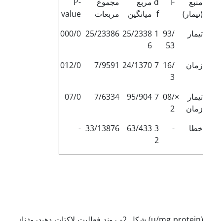
منبع
F
d
مربع
مجموع
P-
(تیمار)
f
میانگین
مربعات
value
تیمار
93/
1
25/2338
25/23386
000/0
6
53
زمان
16/
7
24/1370
7/9591
012/0
3
تیمار ×
08/
7
95/904
7/6334
07/0
زمان
2
خطا
-
3
63/433
33/13876
-
2
شکل 2- روند فعالیت لاکتات دهیدروژناز (u/mg protein)