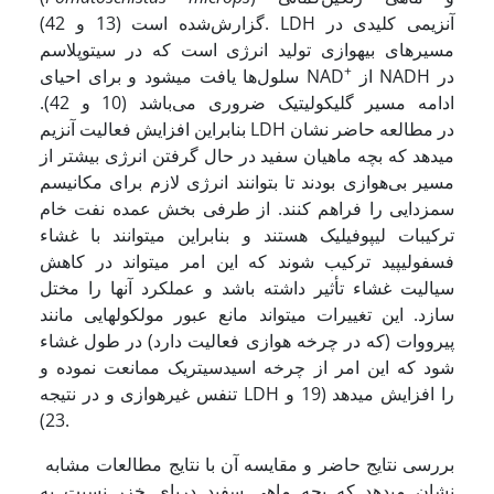
گزارش‌شده است (13 و 42). LDH آنزیمی کلیدی در
مسیرهای بی­هوازی تولید انرژی است که در سیتوپلاسم
+
از NADH در
سلول‌ها یافت می­شود و برای احیای NAD
ادامه مسیر گلیکولیتیک ضروری می‌باشد (10 و 42).
بنابراین افزایش فعالیت آنزیم LDH در مطالعه حاضر نشان
می­دهد که بچه ماهیان سفید در حال گرفتن انرژی بیشتر از
مسیر بی‌هوازی بودند تا بتوانند انرژی لازم برای مکانیسم
سم­زدایی را فراهم کنند. از طرفی بخش عمده نفت خام
ترکیبات لیپوفیلیک هستند و بنابراین می­توانند با غشاء
فسفولیپید ترکیب شوند که این امر می­تواند در کاهش
سیالیت غشاء تأثیر داشته باشد و عملکرد آنها را مختل
سازد. این تغییرات می­تواند مانع عبور مولکول­هایی مانند
پیرووات (که در چرخه هوازی فعالیت دارد) در طول غشاء
شود که این امر از چرخه اسیدسیتریک ممانعت نموده و
تنفس غیرهوازی و در نتیجه LDH را افزایش می­دهد (19 و
23).
بررسی نتایج حاضر و مقایسه آن با نتایج مطالعات مشابه
نشان می­دهد که بچه ماهی سفید دریای خزر نسبت به