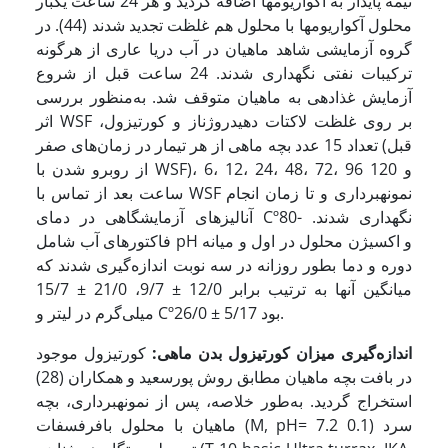
نیمه پایدار به آکواریوم­ها اضافه گردید و هر 24 ساعت یکبار
محلول آکواریوم­ها با محلول هم غلظت تجدید شدند (44). در
گروه آزمایشی شاهد ماهیان در آب دریا عاری از هرگونه
ترکیبات نفتی نگهداری شدند. 24 ساعت قبل از شروع
آزمایش غذادهی به ماهیان متوقف شد. به‌منظور بررسی
اثر WSF بر روی غلظت لاکتات دهیدروژناز و کورتیزول،
تعداد 15 عدد بچه ماهی از هر تیمار در زمان‌های صفر (قبل
از روبرو شدن با WSF)، 6، 12، 24، 48، 72، 96 و 120
ساعت بعد از تماس با WSF نمونه­برداری و تا زمان انجام
آنالیزهای آزمایشگاهی در دمای Cº80- نگهداری شدند.
فاکتورهای آب شامل pH و اکسیژن محلول در اول و میانه
دوره و دما بطور روزانه در سه نوبت اندازه‌گیری شدند که
میانگین آنها به ترتیب برابر 12/0 ± 9/7، 21/0 ± 15/7
میلی‌گرم در لیتر و Cº26/0 ± 5/17 بود.
اندازه‌گیری میزان کورتیزول بدن ماهی:
کورتیزول موجود
در بافت بچه ماهیان مطابق روش پورسعید و همکاران (28)
استخراج گردید. به‌طور خلاصه، پس از نمونه­برداری، بچه
ماهیان با محلول بافرفسفات (M, pH= 7.2 0.1) سرد