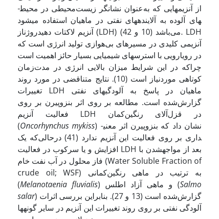
از آنزیم­هایی که به‌عنوان نشانگر زیست‌محیطی در محیط­
های آلوده به آلاینده­های نفتی در ماهیان استفاده می­شود
آنزیم لاکتات دهیدروژناز (LDH) می‌باشد (10 و 42). LDH
آنزیمی کلیدی در مسیر­های بی‌هوازی تولید انرژی است که
در رویارویی با استرس­های شیمیایی بسیار حائز اهمیت است
چراکه در این شرایط میزان بالایی انرژی در مدت‌زمان
کوتاهی موردنیاز است (10). نتایج متناقضی در مورد روند
تغییرات LDH ماهیان در پاسخ به آلودگی­های نفتی
گزارش‌شده است. مطالعه بر روی اثر بنزوپیرن بر روی
فعالیت آنزیم LDH در قزل‌آلای رنگین‌کمان
) نشان داد که بنزوپیرن اثر معنی­
Oncorhynchus mykiss
(
داری بر روی فعالیت این آنزیم ندارد (41) درحالی‌که یک
افزایش و یا سرکوب در فعالیت LDH بعد از مواجه­شدن با
فاز محلول در آب نفت خام (Water Soluble Fraction of
crude oil; WSF) به ترتیب در ماهی رنگین‌کمانی
Salmo
) و ماهی آزاد اطلس (
Melanotaenia fluvialis
(
) گزارش‌شده است (13 و 27). بنابراین بررسی اثرات
salar
آلودگی نفتی بر روی روند تغییرات این آنزیم در سایر گونه­ها