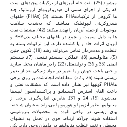
می­شوند (25). نفت خام آمیزه­ای از ترکیبات پیچیده­ای است
که یکی از اجزای سمی آن هیدروکربن­های آروماتیک چند
حلقه­ای (PHAs) هستند (3). PHA­ها گروهی از ترکیبات
هیدروکربنی لیپوفیلیک می­باشند که به‌شدت سلامت
موجودات ازجمله آبزیان را تهدید می­کنند (42). مشتقات نفت
و PHA­ها به دلیل سمیت و تجمع در بافت­های مختلف بدن
آبزیان اثرات حاد و یا کشنده دارند. این ترکیبات بسته به
غلظت و مدت‌زمان تماس می‌توانند رشد (18)، تکوین جنین
(5)، متابولیسم (8)، عملکرد سیستم تنفسی (7)، سیستم
ایمنی (35 و 36) و تولیدمثل (22) را در ماهیان مختل سازند
و حتی باعث جهش و یا تغییر در مواد ژنتیکی بعد از تغییر
زیستی شوند (26 و 32). مطالعات انجام‌شده بر روی برخی
گونه­ها نیز نشان داده است که مشتقات نفتی و PHA­ها
باعث القای استرس اکسیداتیو و پراکسیداسیون لیپیدها
می‌شوند (15، 24 و 31). بنابراین اندازه‌گیری برخی از
متابولیت­ها نظیر آنزیم­­ها و هورمون­ها می‌تواند به‌عنوان شاخص­
های زیستی در نواحی آلوده به محصولات پتروشیمی
استفاده شوند چراکه ارتباط قوی در تحمل به تنش­های
محیطی و تغییر غلظت متابولیت­ها در ماهیان وجود دارد. یکی