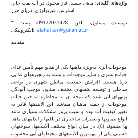
واژه‌های کلیدی:
ماهی سفید، فاز محلول در آب نفت خام،
استرس، فیزیولوژی، دریای خزر
* نویسنده مسئول، تلفن: 09122037428، پست
falahatkar@guilan.ac.ir
الکترونیکی:
مقدمه
موجودات آبزی به‌ویژه ماهی­ها یکی از منابع مهم تأمین غذای
جوامع بشری و سایر موجودات وابسته به زنجیره­های غذایی
دریا هستند. افزایش جمعیت مناطق شهری در نواحی
ساحلی و توسعه بخش­های مختلف صنایع، موجب آلودگی
پهنه­های آبی شده که نتیجه آن به مخاطره انداختن حیات
موجودات از جمله ماهیان می­باشد. این آلاینده­ها قادر به
تغییر کیفیت آب بوده و سبب بروز مشکلات بسیاری مانند
انواع بیماری­ها و تغییرات ساختاری در بافت­ها و اندام­های ماهی­
ها می­شوند (6). در میان انواع مختلف آلاینده­ها، سوخت­های
فسیلی یکی از مهم­ترین آلاینده­های محیط­های آبی محسوب