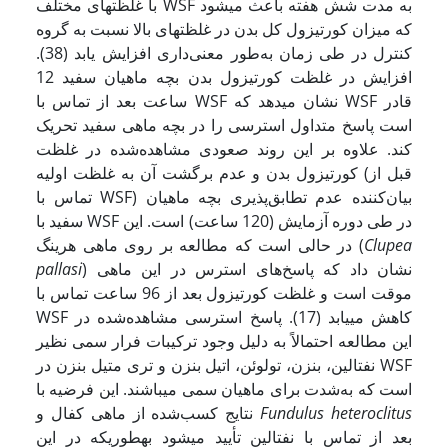
با غلظت­های مختلف WSF به مدت شش هفته باعث می­شود
که میزان کورتیزول کل بدن در غلظت­های بالا نسبت به گروه
کنترل در طی زمان به‌طور معنی‌داری افزایش یابد (38).
افزایش در غلظت کورتیزول بدن بچه ماهیان سفید 12
ساعت بعد از تماس با WSF نشان می­دهد که WSF قادر
است پاسخ متداول استرسی را در بچه ماهی سفید تحریک
کند. علاوه بر این روند صعودی مشاهده‌شده در غلظت
کورتیزول بدن و عدم برگشت آن به غلظت اولیه (قبل از
تماس با WSF) بیان‌کننده عدم تطابق‌پذیری بچه ماهیان
سفید با WSF در طی دوره آزمایش (120 ساعت) است. این
Clupea
در حالی است که مطالعه بر روی ماهی هرینگ (
) نشان داد که پاسخ‌های استرس در این ماهی
pallasi
موقت است و غلظت کورتیزول بعد از 96 ساعت تماس با
WSF کاهش می­یابد (17). پاسخ استرسی مشاهده‌شده در
این مطالعه احتمالاً به دلیل وجود ترکیبات فرار سمی نظیر
نفتالین، بنزن، تولوئن، اتیل بنزن و تری متیل بنزن در WSF
است که به‌شدت برای ماهیان سمی می­باشند. این فرضیه با
Fundulus heteroclitus
نتایج کسب‌شده از ماهی کفال و
بعد از تماس با نفتالین تأیید می­شود به­طوری­که در این