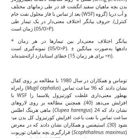
بدن بچه ماهیان سفید انگشت قد در طی زمان­های مختلف
بعد از تماس با فاز محلول نفت خام (WSF) و آب دریا (گروه
کنترل). حروف بیانگر اختلاف معنی‌دار در یک تیمار طی
زمان است (05/0>P).
* بیانگر اختلاف معنی‌دار بین تیمارها در هر زمان
نمونه‌گیری است (05/0>P). داده­ها به‌صورت میانگین ±
خطای استاندارد ارائه‌شده‌اند (برای هر زمان 15 =n).
توماس و همکاران در سال 1980 با مطالعه بر روی کفال
) نشان دادند که 96 ساعت تماس
Mugil cephalus
راه‌راه (
با WSF به­طور معنی‌داری غلظت کورتیزول پلاسما را
افزایش می‌دهد (40). همچنین مطالعه بر روی لاروهای
) نشان داد که 24
Clupea harengus
ماهی هرینگ اطلس (
ساعت تماس با نفت باعث افزایش کورتیزول کل بدن می­
شود (30). استیفنس و همکاران نشان دادند که در معرض
)
Scophthalmus maximus
قرارگیری بچه ماهیان توربوت (