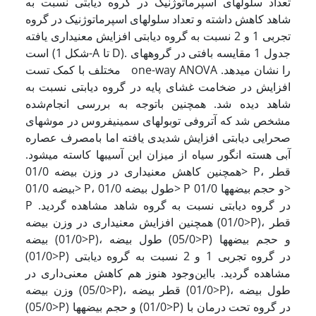
تعداد سلول­های اسپرماتوژنیک در گروه دیابتی نسبت به
شاهد کاهش داشته و تعداد سلول­های اسپرماتوژنیک در گروه
تجربی 1 و 2 نسبت به گروه دیابتی افزایش معنی­داری یافته
است (شکل 1-A تا D). جدول 1 مقایسه بافتی در گروه­های
مختلف با کمک تست one-way ANOVA را نشان می­دهد.
افزایش در ضخامت غشای پایه در گروه دیابتی نسبت به
شاهد دیده شد. همچنین باتوجه به بررسی انجام‌شده
مشخص شد که آتروفی توبول­های سمینیفروس در موش­های
صحرایی دیابتی افزایش شدیدی یافته اما بامصرف عصاره
آبی هسته انگور سیاه از میزان این آسیب­ها کاسته می­شود.
همچنین کاهش معنی­داری در وزن بیضه 01/0> P، قطر
بیضه 01/0> P، طول بیضه 01/0> P و حجم بیضه­ها 01/0>
P در گروه دیابتی نسبت به گروه شاهد مشاهده گردید.
همچنین افزایش معنی­داری در وزن بیضه (01/0>P)، قطر
بیضه (01/0>P)، طول بیضه (05/0>P) و حجم بیضه­ها
(01/0>P) در گروه تجربی 1 و 2 نسبت به گروه دیابتی
مشاهده گردید. بااین‌وجود هنوز هم کاهش معنی‌داری در
وزن بیضه (05/0>P)، قطر بیضه (01/0>P)، طول بیضه
(05/0>P) و حجم بیضه­ها (01/0>P) در گروه تحت درمان با