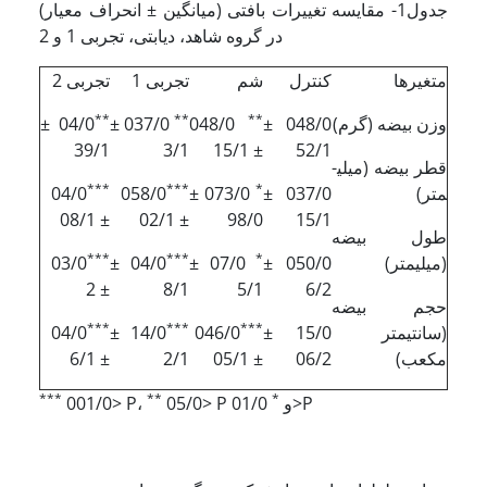
جدول1- مقایسه تغییرات بافتی (میانگین ± انحراف معیار)
در گروه شاهد، دیابتی، تجربی 1 و 2
متغیرها
کنترل
شم
تجربی 1
تجربی 2
**
**
**
وزن بیضه (گرم)
048/0 ±
048/0
037/0 ±
04/0 ±
39/1
3/1
± 15/1
52/1
قطر بیضه (میلی­
***
***
*
متر)
037/0 ±
073/0 ±
058/0
04/0
± 08/1
± 02/1
98/0
15/1
طول بیضه
***
***
*
(میلی­متر)
050/0 ±
07/0 ±
04/0 ±
03/0
± 2
8/1
5/1
6/2
حجم بیضه
***
***
***
(سانتی­متر
15/0 ±
046/0
14/0 ±
04/0
مکعب)
06/2
± 05/1
2/1
± 6/1
***
**
*
01/0>P
05/0> P و
001/0> P،