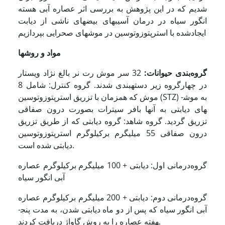
شدیم که در این پژوهش به بررسی اثر عصاره آبی هسته
انگور سیاه در درمان آسیب­های بیضه­ای ناشی از دیابت
ایجادشده با استرپتوزوتوسین در موش­های صحرایی بپردازیم
مواد و روش
ها
گروه‌بندی حیوانات:
32 سر موش رت نر بالغ نژاد ویستار
در چهارگروه زیر دسته­بندی شدند. گروه کنترل: شامل 8
موش که همزمان با تزریق استرپتوزوتوسین (STZ) به موش­
های دیابتی به آنها بافر سیترات بصورت درون صفاقی
تزریق گردید. گروه شاهد: گروه دیابتی که از طریق تزریق
درون صفاقی 55 میلی­گرم برکیلوگرم استرپتوزوتوسین
دیابتی شده است.
گروه‌درمانی اول: دیابتی + 100 میلی­گرم برکیلوگرم عصاره
آبی انگور سیاه
گروه‌درمانی دوم: دیابتی + 200 میلی­گرم برکیلوگرم عصاره
آبی انگور سیاه که پس از دو ماه دیابتی شدن، به مدت پنج­
هفته عصاره را به روش گاواژ دریافت کردند.