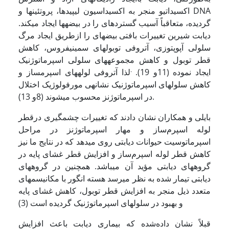
اکسیداتیو منجر به اکسیداسیون لیپیدها، پروتئین­ها و DNA
گردیده، متعاقباً آسیب گسترده­ای را در بیضه­ها ایجاد می­کند.
دیابت شیرین تغییرات بافتی بیضه­ای را ازطریق ایجاد مرگ
سلولی آپوپتوزی، آتروفی توبول­های سمینیفروس، کاهش
قطر توبول و کاهش مجموعه­های سلولی اسپرماتوژنیک
.
ایجاد نموده (11و 19).
لذا آتروفی لوله­های اسپرم­ساز و
کاهش سلول­های اسپرماتوژنیک نشانه­ی مورفولوژیک اختلال
در اسپرماتوژنز محسوب می­شوند (8و 13).
بایلی و همکاران نشان دادند که تغییرات چشمگیری درقطر
لوله اسپرم‌ساز و مهار اسپرماتوژنز در مراحل
اسپرماتوسیت حیوانات دیابتی روی می­دهد که در نتایج ما نیز
کاهش قطر لوله اسپرم‌ساز و افزایش قطر غشای پایه در
گروه­های دیابتی مؤید آن می­باشد. همچنین در گروه­های
دیابتی تیمار شده به نظر می­رسد هسته انگور با مکانیسم­های
متعدد ذیل منجر به افزایش قطر توبول، کاهش غشای پایه
و بهبود در سلول­های اسپرماتوژنیک گردیده است (3)
قبلاً نشان داده‌شده که بیماری دیابت باعث افزایش