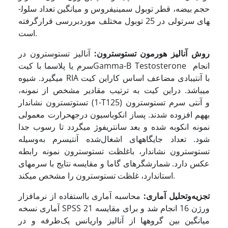
حجم بیضه، قطر توبول سمینیفروس و میانگین تعداد سلول­
های سرتولی در 25 توبول مختلف موردبررسی قرارگرفته
است.
روش آنالیز هورمون تستوسترون:
آنالیز تستوسترون در
سرم یا پلاسما با کیتGamma-B Testosterone انجام
می­گیرد. شیوه RIA با آنتی­بادی مضاعف اساس کاراین کیت
می­باشد. دراین کیت به ترتیب مقادیر مشخص از نمونه،
تستوتسترون نشان­دار (1-T125) و آنتی سرم تستوسترون
به­هم افزوده شدند. پس­از انکوباسیون درجه­حرارت معمولی
نمونه انکوبه شده و بعد سانتریفوژ می­گردد تا رسوب جدا
شود. تعداد جایگاه­های اشغال‌شده آنتی­سرم به‌وسیله
تستوسترون نشان­دار، باغلظت تستوسترون نمونه رابطه
عکس دارد. شمارش­گرهای گاما و مقایسه نتایج با سرم­های
استاندارد، غلظت تستوسترون را مشخص می­کند.
تجزیه‌وتحلیل آماری:
محاسبه آماری بااستفاده از نرم­افزار
آماری نسخه SPSS 21 ورژن 16 انجام شد و برای مقایسه
میانگین بین گروه­ها از آنالیز واریانس یک‌طرفه و در