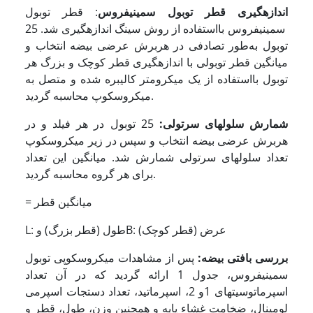
اندازه­گیری قطر توبول سمینیفروس
: قطر توبول
سمینیفروس بااستفاده از روش سینگ اندازه­گیری شد. 25
توبول به‌طور تصادفی در هربرش عرضی بیضه انتخاب و
میانگین قطر توبولی با اندازه­گیری قطر کوچک و بزرگ هر
توبول بااستفاده از یک میکرومتر کالیبره­ شده و متصل به
میکروسکوپ محاسبه گردید.
شمارش سلول­های سرتولی:
25 توبول در هر فیلد و در
هربرش عرضی بیضه انتخاب و سپس در زیر میکروسکوپ
تعداد سلول­های سرتولی شمارش شد. میانگین این تعداد
برای هر گروه محاسبه گردید.
= میانگین قطر
L: طول (قطر بزرگ) وB: عرض (قطر کوچک)
بررسی بافتی بیضه:
پس از مشاهدات میکروسکوپی توبول
سمینیفروس، جدول 1 ارائه گردید که در آن تعداد
اسپرماتوسیت­های 1و 2، اسپرماتید، تعداد دستجات اسپرمی
لومینال، ضخامت غشاء پایه و همچنین وزن، طول، قطر و