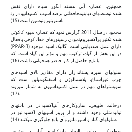
همچنین، عصاره آبی هسته انگور سیاه دارای نقش
محافظتی برضد آسیب اکسیداتیو در رت‎های دیابتی‎شده توسط
استرپتوزوتوسین است (15).
محمود در سال 2011 گزارش نمود که عصاره میوه کاکوتی
کوهی بافعال‎ نمودن رسپتورهای فعال‎شده تکثیر پراکسیزوم
(PPAR-) دارای عمل ضددیابتی است. گالیک اسید موجود
در این بخش از گیاه، ترکیب مهم و مؤثر این گیاه است که
بانتایج حاصل از کار حاضر همخوانی داشت (16).
سلول­های اسپرم پستانداران دارای مقادیر بالای اسیدهای
چرب غیراشباع، پلاسمالوژن و اسفنگومیلین است که
سوبستراهای مهم در عمل اکسیداسیون به شمار می­روند
(17).
درحالت طبیعی، سازوکارهای آنتی­اکسیدانی در بافت­های
تولیدمثلی وجود داشته و از بروز آسیب­های اکسیداتیو در
سلول­های گناد و اسپرماتوزوآی بالغ جلوگیری می­کنند (14).
به‌طورکلی، دیابت باایجاد رادیکال­های آزاد و استرس