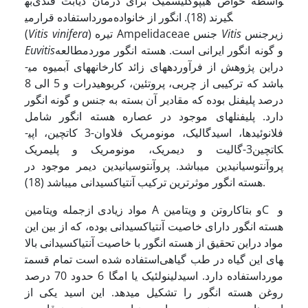
به‎واسطه خواص هیپوگلیسمیک برای درمان دیابت قندی
مورداستفاده قرارمی‎گیرند (18). انگور از خانواده
زیرجنس
Vitis
) تیره Ampelidaceae جنس
Vitis vinifera
(
و گونه انگور ایرانی است. هسته انگور موردمطالعه
Euvitis
دراین پژوهش از فرآورده­های زائد کارخانه­های آبمیوه می­
باشد که ترکیبی از چربی، پروتئین، کربوهیدرات و 5 الی 8
درصد پلی­فنل بوده که مقادیر آن بسته به جنس و گونه انگور
دارد. پلی­فنل­های موجود در عصاره هسته انگور شامل
فلانوئیدها، اسیدگالیک، مونومریک فلاوان-3 کاتچین، اپی­
کاتچین3-گالیت و دیمریک، مونومریک و پلیمریک
پروآنتوسیانیدین می­باشد. پروآنتوسیانیدین دیمر موجود در
هسته انگور موثرترین ترکیب آنتی­اکسیدانی می­باشد (18).
مواد زیادی ازجمله ویتامین A و بتاکاروتن و ویتامینC و
هسته انگور دارای خاصیت آنتی­اکسیدانی بوده، که از بین این
مواد دراین تحقیق از هسته انگور با خاصیت آنتی­اکسیدانی بالا
استفاده شده است تمام قسمت‎های این گیاه در طب گیاهی
مورداستفاده دارد. اسیدلینولئیک یا امگا 6 حدود 70 درصد
روغن هسته انگور را تشکیل می­دهد. این اسید یکی از