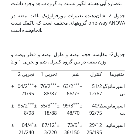
عصاره آبی هسته انگور نسبت به گروه شاهد وجود داشت.
جدول 2 نشان‌دهنده تغییرات مورفولوژیک بافت بیضه در
گروه­های مختلف است که باکمک تست one-way ANOVA
انجام‌شده است.
جدول2- مقایسه حجم بیضه و طول بیضه و قطر بیضه و
وزن بیضه در بین گروه کنترل، شم و تجربی 1 و 2
متغیرها
کنترل
شم
تجربی 1
تجربی 2
***
***
***
اسپرماتوگو
51/2 ±
63/2 ±
76/2 ±
04/2 ±
نی
12/67
66/73
88/87
21/95
***
***
***
اسپرماتوسی
40/2 ±
99/3 ±
55/3 ±
85/2 ±
ت
92/75
48/70
18/88
8/98
*
*
*
اسپرماتید
29/12 ±
73/9 ±
87/12 ±
04/4 ±
21/240
3/220
36/150
25/195