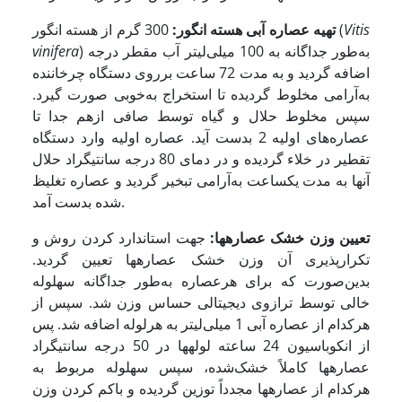
Vitis
300 گرم از هسته انگور (
تهیه عصاره آبی هسته انگور:
) به‌طور جداگانه به 100 میلی‌لیتر آب مقطر درجه
vinifera
اضافه گردید و به مدت 72 ساعت برروی دستگاه چرخاننده
به‌آرامی مخلوط گردیده تا استخراج به‌خوبی صورت گیرد.
سپس مخلوط حلال و گیاه توسط صافی ازهم جدا تا
عصاره‌های اولیه 2 بدست آید. عصاره اولیه وارد دستگاه
تقطیر در خلاء گردیده و در دمای 80 درجه سانتیگراد حلال
آنها به مدت یک­ساعت به‌آرامی تبخیر گردید و عصاره تغلیظ
شده بدست آمد.
تعیین وزن خشک عصاره­ها:
جهت استاندارد کردن روش و
تکرارپذیری آن وزن خشک عصاره­ها تعیین گردید.
بدین‌صورت که برای هرعصاره به‌طور جداگانه سه­لوله
خالی توسط ترازوی دیجیتالی حساس وزن شد. سپس از
هرکدام از عصاره آبی 1 میلی‌لیتر به هرلوله اضافه شد. پس
از انکوباسیون 24 ساعته لوله­ها در 50 درجه سانتی­گراد
عصاره­ها کاملاً خشک‌شده، سپس سه­لوله مربوط به
هرکدام از عصاره­ها مجدداً توزین گردیده و باکم کردن وزن