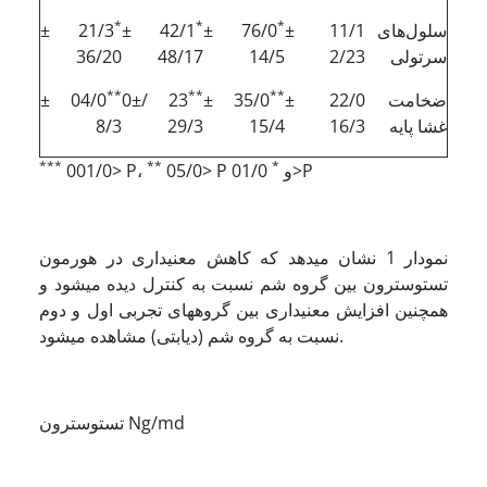
*
*
*
سلول‌های
11/1 ±
76/0 ±
42/1 ±
21/3 ±
سرتولی
2/23
14/5
48/17
36/20
**
**
**
ضخامت
22/0 ±
35/0 ±
23 /0±
04/0 ±
غشا پایه
16/3
15/4
29/3
8/3
***
**
*
01/0>P
05/0> P و
001/0> P،
نمودار 1 نشان می­دهد که کاهش معنی­داری در هورمون
تستوسترون­ بین گروه شم نسبت به کنترل دیده می­شود و
همچنین افزایش معنی­داری بین گروه­های تجربی اول و دوم
نسبت به گروه شم (دیابتی) مشاهده می­شود.
تستوسترون Ng/md