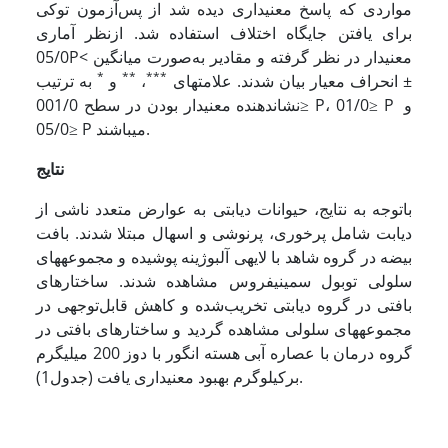
مواردی که پاسخ معنی­داری دیده شد از پس‌آزمون توکی
برای یافتن جایگاه اختلاف استفاده شد. ازنظر آماری
05/0P< معنی­دار در نظر گرفته و مقادیر به‌صورت میانگین
*
**
***
± انحراف معیار بیان شدند. علامت­های
،
و
به ترتیب
نشان­دهنده معنی­دار بودن در سطح 001/0≥ P، 01/0≥ P و
05/0≥ P می­باشند.
نتایج
باتوجه به نتایج، حیوانات دیابتی به عوارض متعدد ناشی از
دیابت شامل پرخوری، پرنوشی و اسهال مبتلا شدند. بافت
بیضه در گروه شاهد با لایه­ی آلبوژینه پوشیده و مجموعه­های
سلولی توبول سمینیفروس مشاهده شدند. ساختارهای
بافتی در گروه دیابتی تخریب‌شده و کاهش قابل‌توجهی در
مجموعه­های سلولی مشاهده گردید و ساختارهای بافتی در
گروه درمان با عصاره آبی هسته انگور با دوز 200 میلی­گرم
برکیلوگرم بهبود معنی­داری یافت (جدول1).