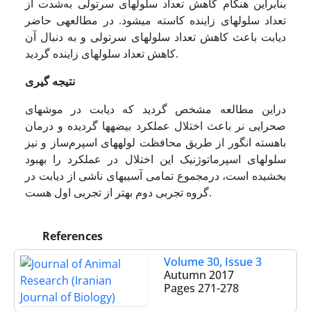
بنابراین هنگام کاهش تعداد سلول­های سرتولی به‌شدت از
تعداد سلول­های زاینده کاسته می­شود. در مطالعه­ی حاضر
دیابت باعث کاهش تعداد سلول­های سرتولی و به دنبال آن
کاهش تعداد سلول­های زاینده گردید.
نتیجه­ گیری
دراین مطالعه مشخص گردید که دیابت در موش­های
صحرایی نر باعث اختلال عملکرد بیضه­ها گردیده و درمان
باهسته انگور از طریق محافظت لوله­های اسپرم‌ساز و نیز
سلول­های اسپرماتوژنیک این اختلال در عملکرد را بهبود
بخشیده است، درمجموع تمامی آسیب­های ناشی از دیابت در
گروه تجربی دوم بهتر از تجربی اول هست.
References
Volume 30, Issue 3
Autumn 2017
Pages
271-278