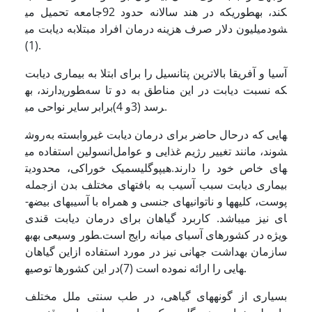
جامعه تحمیل می‎کند، به­طوری­که در هند سالانه حدود 92
میلیون دلار صرف هزینه درمان افراد مبتلابه دیابت می‎شود
(1).
آسیا و آفریقا بالاترین پتانسیل را برای ابتلا به بیماری دیابت
دارند، به‎طوری‎که نسبت دیابت در این مناطق به دو تا سه
برابر سایر نواحی می‎رسد (3و 4).
روش‎هایی که درحال حاضر برای درمان دیابت غیروابسته به
انسولین استفاده می‎شوند، مانند تغییر رژیم غذایی و عوامل
هیپوگلیسمیک خوراکی، محدودیت‎های خاص خود را دارند.
بیماری دیابت سبب آسیب به بافت­های مختلف بدن ازجمله
پوست، کلیه­ها و ناتوانی­های جنسی و همراه با آسیب­های بیضه­
ای نیز می­باشد. کاربرد گیاهان برای درمان دیابت قندی
به‎طور وسیعی به‎ویژه در کشورهای آسیای میانه رایج است.
سازمان بهداشت جهانی نیز در مورد استفاده ازاین گیاهان
در این کشورها توصیه‎هایی را ارائه نموده است (7).
بسیاری از گونه­های گیاهی، در طب سنتی ملل مختلف