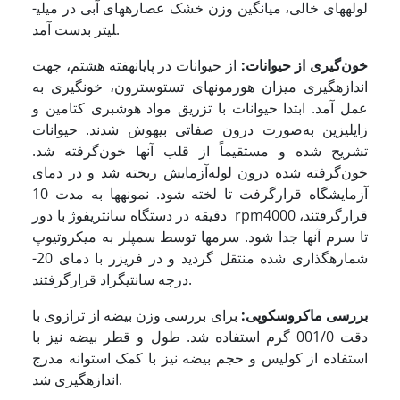
لوله­های خالی، میانگین وزن خشک عصاره­های آبی در میلی­
لیتر بدست آمد.
خون‌گیری از حیوانات:
از حیوانات در پایان­هفته هشتم، جهت
اندازه­گیری میزان هورمون­های تستوسترون، خون­گیری به
عمل آمد. ابتدا حیوانات با تزریق مواد هوشبری کتامین و
زایلیزین به‌صورت درون صفاتی بی­هوش شدند. حیوانات
تشریح شده و مستقیماً از قلب آنها خون‌گرفته شد.
خون‌گرفته شده درون لوله‌آزمایش ریخته شد و در دمای
آزمایشگاه قرارگرفت تا لخته شود. نمونه­ها به مدت 10
دقیقه در دستگاه سانتریفوژ با دور rpm4000 قرارگرفتند،
تا سرم آن­ها جدا شود. سرم­ها توسط سمپلر به میکروتیوپ
شماره­گذاری شده منتقل گردید و در فریزر با دمای 20-
درجه سانتی­گراد قرارگرفتند.
بررسی ماکروسکوپی:
برای بررسی وزن بیضه از ترازوی با
دقت 001/0 گرم استفاده شد. طول و قطر بیضه نیز با
استفاده از کولیس و حجم بیضه نیز با کمک استوانه مدرج
اندازه­گیری شد.