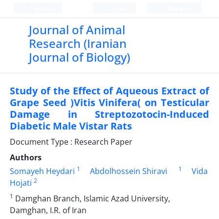
Persian
Login
Register
Journal of Animal
Research (Iranian
Journal of Biology)
Study of the Effect of Aqueous Extract of
Grape Seed )Vitis Vinifera( on Testicular
Damage in Streptozotocin-Induced
Diabetic Male Vistar Rats
Document Type : Research Paper
Authors
1
1
Somayeh Heydari
Abdolhossein Shiravi
Vida
2
Hojati
1
Damghan Branch, Islamic Azad University,
Damghan, I.R. of Iran