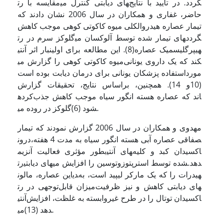
مقایسه با رت‎های دیابتی کنترل می‎گردد. در تأیید با نتایج
حاضر، غفاری و همکاران در سال 2006 نشان دادند که
تیمار عصاره هیدروالکلی میوه کاکوتی کوهی موجب کاهش
گلوکز سرم در رت‎های تیمار شده توسط آلوکسان می‎گردد
(8). این مطالعه برای اولین­بار اثر آنتی‎هیپرگلیسمیک عصاره
میوه کاکوتی کوهی را گزارش می‎کند که یک داروی یونانی
مورداستفاده پزشکان یونانی برای درمان دیابت بوده است
(10و 14). همچنین، براساس نتایج، تحقیقات گزارش
کرده‎اند که عصاره هسته انگور سیاه موجب کاهش جذب
گلوکز در روده می‎شود (6).
مهدوی و همکاران در سال 2006 گزارش نمودند که تیمار
درون‎صفاقی عصاره آبی هسته انگور سیاه به مدت 4 هفته،
بطور مؤثری فعالیت آنزیم‎های آنتی‎اکسیدان کبد و کلیه
رت‎های دیابتی‎شده توسط استرپتوزوتوسین را افزایش می‎دهد.
این عصاره، مالون‎دی‎هیدرات را که یک مارکر لیپید است، به
میزان قابل‌توجهی در رت‎های دیابتی کاهش و نیز ظرفیت
آنتی‎اکسیدان توتال را در طرح غیروابسته به غلظت، افزایش
می‎دهد (13).