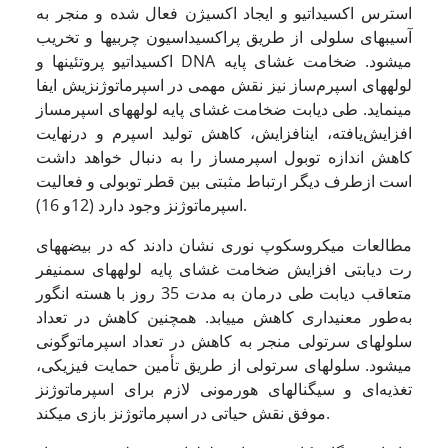
استرس اکسیداتیو و ایجاد اکسیژن فعال شده و منجر به
آسیب­های سلولی از طریق پراکسیداسیون چربی­ها و تخریب
اکسیداتیو پروتئین­ها و DNA می­شود. ضخامت غشای پایه
لوله­های اسپرم‌ساز نیز نقش مهمی در اسپرماتوژنزیش ایفا
می­نماید. طی دیابت ضخامت غشای پایه لوله­های اسپرم­ساز
افزایش‌یافته، این­افزایش، کاهش تولید اسپرم و درنهایت
کاهش اندازه توبول اسپرم­ساز را به دنبال خواهد داشت
است ازطرف دیگر ارتباط مثبتی بین قطر توبولی و فعالیت
اسپرماتوژنز وجود دارد (12و 16).
مطالعات میکروسکوپ نوری نشان دادند که در بیضه­های
رت دیابتی افزایش ضخامت غشای پایه لوله­های سمنیفر
متعاقب دیابت طی درمان به مدت 35 روز با هسته انگور
به‌طور معنی­داری کاهش می­یابد. همچنین کاهش در تعداد
سلول­های سرتولی منجر به کاهش در تعداد اسپرماتوگونی
می­شود. سلول­های سرتولی از طریق تأمین حمایت فیزیکی،
تغذیه‌ای و سیگنال­های هورمونی لازم برای اسپرماتوژنز
موفق نقش حیاتی در اسپرماتوژنز بازی می­کند.