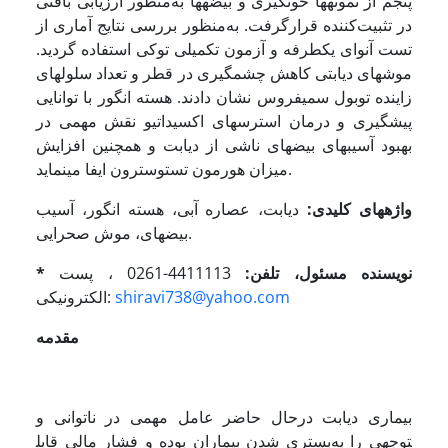
پنجم از نمونه­ها خون­گیری و بیضه­ها به‌منظور ارزیابی بافتی
در تثبیت‌کننده قرارگرفت. به‌منظور بررسی نتایج آماری از
تست آنوای یکطرفه و آزمون تکمیلی توکی استفاده گردید.
موش­های دیابتی کاهش چشمگیری در قطر و تعداد سلول­های
زاینده توبول سمیفروس نشان دادند. هسته انگور با توانایی
پیشگیری و درمان استرس­های اکسیداتیو نقش مهمی در
بهبود آسیب­های بیضه­ای ناشی از دیابت و همچنین افزایش
میزان هورمون تستوسترون ایفا می­نماید.
واژه­های کلیدی:
دیابت، عصاره آبی، هسته انگور، آسیب
بیضه­ای، موش صحرایی.
* نویسنده مسئول، تلفن:
4411113-0261 ، پست
shiravi738@yahoo.com
الکترونیکی:
مقدمه
بیماری دیابت درحال حاضر عامل مهمی در ناتوانی و
بستری شدن بیماران بوده و فشار مالی قابل‎توجهی را به