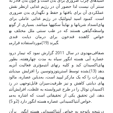
اسیدهای چرب ضروری برای بدن است و چون بدن قادر به
سنتز آن نیست لذا حضور آن در رژیم غذایی ازنظر نقش
عملکردی آن برای بافت­ها و حفظ و نگهداری بدن ضروری
است. کمبود اسید لینولئیک در رژیم غذایی عاملی برای
انسداد شریان­ها و نهایتاً سکته­ها می­باشد. بسیاری از گونه‎های
گیاهی هستند که در طب سنتی ملل مختلف به‎واسطه
خواص کاهنده قندخون برای درمان دیابت قندی
مورداستفاده قرارمی‎گیرند (19)
مهدوی در سال 2011 گزارش نمود که تیمار درون‎صفاقی
عصاره آبی هسته انگور سیاه به مدت چهارهفته، بطور
مؤثری فعالیت آنزیم‎های آنتی‎اکسیدان کبد و کلیه رت‎های
دیابتی‎شده توسط استرپتوزوتوسین را افزایش می‎دهد (13).
این عصاره، مالون‎دی‎هیدرات را که یک مارکر لیپید است، به
میزان قابل‌توجهی در رت‎های دیابتی کاهش و نیز ظرفیت
آنتی‎اکسیدان توتال را در طرح غیروابسته به غلظت، افزایش
می‎دهد، این تحقیق یکی از تحقیقاتی است که اشاره به
خواص آنتی­اکسیدانی عصاره هسته انگور دارد (2و 5).
درنتیجه باتوجه به خواص آنتی­اکسیدانی هسته انگور برآن