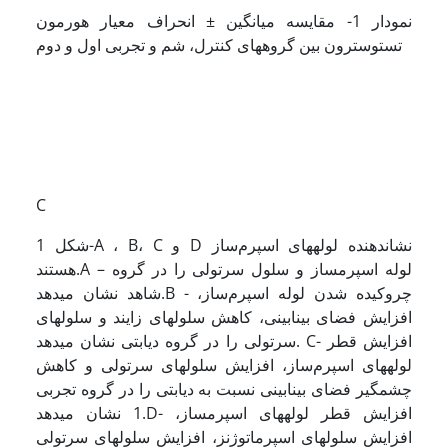
نمودار 1- مقایسه میانگین ± انحراف معیار هورمون
تستوسترون بین گروه­های کنترل، شم و تجربی اول و دوم
C
شکل 1-A ، B، C و D نشان­دهنده لوله­های اسپرم‌ساز
هستند.A – لوله اسپرم­ساز و سلول سرتولی را در گروه
شاهد نشان می­دهد.B - چروکیده شدن لوله اسپرم‌ساز،
افزایش فضای بینابینی، کاهش سلول­های زایند و سلول­های
سرتولی را در گروه دیابتی نشان می­دهد. C- افزایش قطر
لوله­های اسپرم‌ساز، افزایش سلول­های سرتولی و کاهش
چشمگیر فضای بینابینی نسبت به دیابتی را در گروه تجربی
1 نشان می­دهد.D- افزایش قطر لوله­های اسپرم­ساز،
افزایش سلول­های اسپرماتوژنز، افزایش سلول­های سرتولی