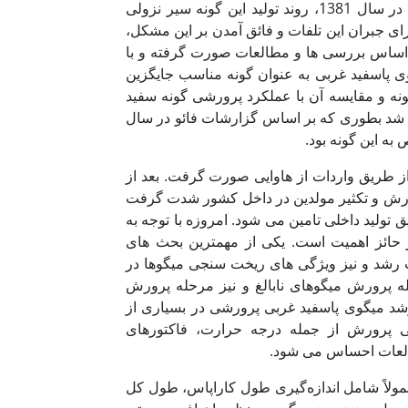
بود که به دلیل شیوع بیماری ویروسی لکه سفید در سال 1381، روند تولید این گونه سیر نزولی
رای جبران این تلفات و فائق آمدن بر این مشکل،
 اساس بررسی ها و مطالعات صورت گرفته و با
ی پاسفید غربی به عنوان گونه مناسب جایگزین
ونه و مقایسه آن با عملکرد پرورشی گونه سفید
شتر شد بطوری که بر اساس گزارشات فائو در سال
ین پست لارو مورد نیاز برای پرورش این گونه اولین بار در سال 1385 از طریق واردات از هاوایی صورت گرفت. بعد از
پرورش و تکثیر مولدین در داخل کشور شدت گرفت
تولید داخلی تامین می شود. امروزه با توجه به
ر حائز اهمیت است. یکی از مهمترین بحث های
ت رشد و نیز ویژگی های ریخت سنجی میگوها در
رورش میگوهای نابالغ و نیز مرحله پرورش
رشد میگوی پاسفید غربی پرورشی در بسیاری از
ی پرورش از جمله درجه حرارت، فاکتورهای
طالعات احساس می شود.
ولاً شامل اندازه‌گیری طول کاراپاس، طول کل