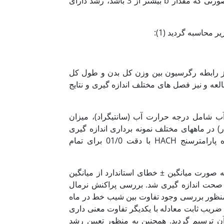
بود. اگر مقدار b کمتر از 3 باشد، الگوی رشد آلومتریک منفی بوده و در صورتی که مقدار b بیشتر از 3 باشد، رشد دارای
محاسبه گردید (1):
می باشد که از رابطه رگرسیون بین وزن کل بدن و طول کل
ه و نیز فصل های مختلف اندازه گیری و نتایج
آب شامل درجه حرارت آب (سانتیگراد)، میزان
 pH و شوری (قسمت در هزار) در ماههای مختلف نمونه برداری اندازه گیری
شدند. اندازه گیری پارامترهای فیزیکوشیمیایی آب با استفاده از دستگاه پارامترسنج HACH با دقت 01/0 برای تمام
ه صورت میانگین ± خطای استاندارد از میانگین
 است. تمام آنالیزهای آماری در سطح اطمینان 95 درصد صحت اندازه گیری شد. بررسی پراکنش نرمال
ورد آزمون قرار گرفت. به منظور بررسی وجود تفاوت بین شیب خط در ماه
ظر شیب و ضریب ثابت معادله با یکدیگر تفاوت معنی داری
آن ترسیم گردید. همچنین به منظور تعیین رشد