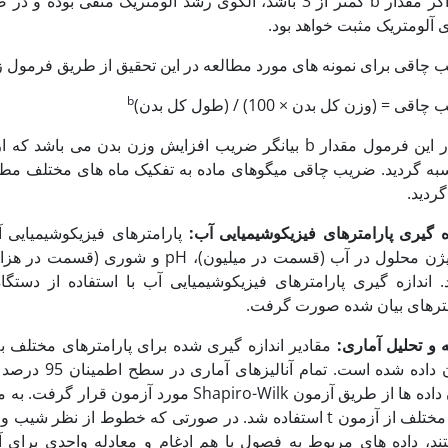
 آلومتریک مثبت خواهد بود.
چاقی برای نمونه های مورد مطالعه در این تحقیق از طریق فرمول زیر 
b
قی = (وزن کل بدن × 100) / (طول کل بدن)
که در این فرمول مقدار b بیانگر ضریب افزایش وزن بدن 
به گردید. ضریب چاقی میگوهای ماده به تفکیک ماه های مختلف مطالع
گردید.
زه گیری پارامترهای فیزیکوشیمیایی آب:
پارامترهای فیزیکوشیمیایی 
اکسیژن محلول در آب (قسمت در میلیون)،
مترهای بیان شده صورت گرفت.
ه و تحلیل آماری:
مقادیر اندازه گیری شده برای پارامترهای مختلف ب
نشان داده شده
بودن داده ها از طریق آزمون Shapiro-Wilk م
های مختلف از آزمون t استفاده شد. در صورتی که خطوط از ن
تند، داده های مربوط به فصول با هم ادغام و معادله واحدی برای 