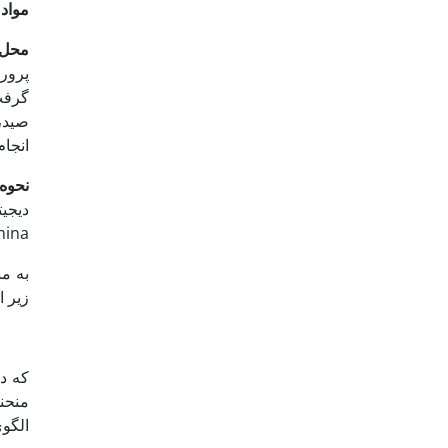
مواد 
محل 
پرور
صید، 
انجام
نحوه
China) با دقت 01/0 میلی متر اند
به م
زیر ا