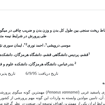
باط ریخت سنجی بین طول کل بدن و وزن بدن و ضریب چاقی در میگوی
طی پرورش در شرایط نیمه متر
2*
1
موسی درویشی
، احمد نوری
، ایمان سوری نژ
1
قشم، پردیس دانشگاهی قشم، دانشگاه هرمزگان، دانشکده 
2
بندرعباس، دانشگاه هرمزگان، دانشکده علوم و فن
تاریخ دریافت: 6/9/95 تاریخ پذیرش: 13/9/96
ه
ی پاسفید غربی (
Penaeus vannamei
) مهمترین گونه میگوی پرورشی
 آن، تامین مولدین وابسته به واردات این گونه مهم پرورشی از کشور
رایط ایران یکی از مهمترین اهداف توسعه این صنعت در نظر گرفته م