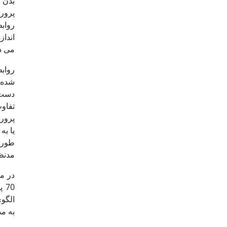
پرور
رواب
انداز
می دهد (
رواب
تفاو
پرورش
یا به
مدنظر
در م
الگوی
به مد