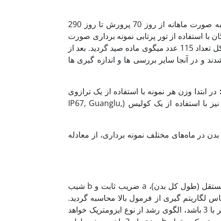
در این مطالعه، از جنس ماده میگوی پاسفید غربی، به صورت ماهانه از روز 70 پرورش تا روز 290
با استفاده از تور پرتابی نمونه برداری صورت
گرفت. هر ماه تعداد 13 الی 18 عدد نمونه گرفته شد که به این ترتیب، در کل تعداد 115 عدد میگوی ماده صید گردید. بعد از
دند و در آنجا سایر بررسی ها و اندازه گیری ها
:
در ابتدا وزن هر نمونه با استفاده از یک ترازوی
دیجیتال (A&D, FX-400, Japan) با دقت 01/0 گرم و طول کل نمونه ها نیز با استفاده از یک کولیس (IP67, Guanglu,
ن در ماه‌های مختلف نمونه برداری، از معادله
که در این معادله Y برابر با متغیر وابسته (وزن کل بدن)، X بیانگر متغیر مستقل (طول کل بدن)، a ضریب ثابت و b شیب
ن خطی و بر اساس لگاریتم گیری از فرمول بالا محاسبه گردید.
الگوی رشد بر اساس مقدار b، ارزیابی و سنجیده شد. چنانچه مقدار b برابر با 3 باشد، الگوی رشد از نوع ایزومتریک خواهد