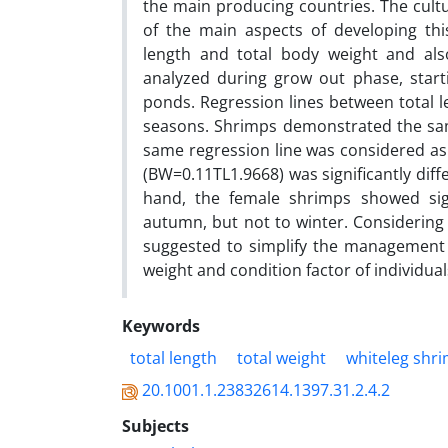
the main producing countries. The cultu
of the main aspects of developing thi
length and total body weight and als
analyzed during grow out phase, start
ponds. Regression lines between total l
seasons. Shrimps demonstrated the sam
same regression line was considered as 
(BW=0.11TL1.9668) was significantly dif
hand, the female shrimps showed sign
autumn, but not to winter. Considering 
suggested to simplify the management 
weight and condition factor of individua
Keywords
total length
total weight
whiteleg shr
20.1001.1.23832614.1397.31.2.4.2
Subjects