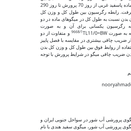
طول کل (TL) و وزن کل بدن (BW) و همچنین ضریب چاقی در میگوهای ماده پاسفید غربی از روز 70 پرورش تا روز 290
رفت. رابطه رگرسیون بین طول کل و وزن کل
بدن نسبت به طول کل در میگوهای ماده در دو
طه رگرسیون یکسانی برای آن و به صورت
9668/1
TL11/0=BW و متفاوت از دو
ر ضریب چاقی بیشتری در مقایسه با فصل پاییز
ستفاده از روابط فوق بین طول کل و وزن کل بدن
دن ضریب چاقی میگو در شرایط پرورش با توجه
م
گوی پرورشی آب شور در سواحل جنوبی ایران و
مال ایران می باشد. تا سال 1387، تنها گونه میگوی پرورشی آب شور، میگوی سفید هندی با نام