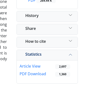
PDF
264.44 K
 one
otal
were
History
then
mong
Share
 the
nter
How to cite
ther
d to
t is
Statistics
body
Article View
2,697
PDF Download
1,360