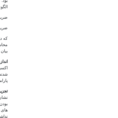
الگوی
ضریب 
ضریب چا
محاس
بیان 
اندا
پارا
تجزی
نداش