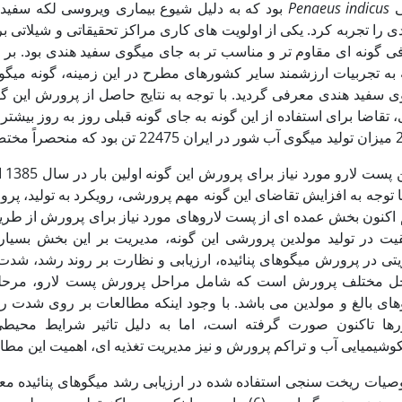
ی
Penaeus indicus
 را تجربه کرد. یکی از اولویت های کاری مراکز تحقیقاتی و شیلاتی ب
ی گونه ای مقاوم تر و مناسب تر به جای میگوی سفید هندی بود. بر
 به تجربیات ارزشمند سایر کشورهای مطرح در این زمینه، گونه میگو
ی سفید هندی معرفی گردید. با توجه به نتایج حاصل از پرورش این گ
 تقاضا برای استفاده از این گونه به جای گونه قبلی روز به روز بی
به این گونه بود.
تام
ا توجه به افزایش تقاضای این گونه مهم پرورشی، رویکرد به تولید، 
اکنون بخش عمده ای از پست لاروهای مورد نیاز برای پرورش از طریق 
یت در تولید مولدین پرورشی این گونه، مدیریت بر این بخش بسیا
یتی در پرورش میگوهای پنائیده، ارزیابی و نظارت بر روند رشد، شد
ل مختلف پرورش است که شامل مراحل پرورش پست لارو، مرحله پ
های بالغ و مولدین می باشد. با وجود اینکه مطالعات بر روی شدت 
ها تاکنون صورت گرفته است، اما به دلیل تاثیر شرایط محیط
کوشیمیایی آب و تراکم پرورش و نیز مدیریت تغذیه ای، اهمیت این م
یات ریخت سنجی استفاده شده در ارزیابی رشد میگوهای پنائیده معم