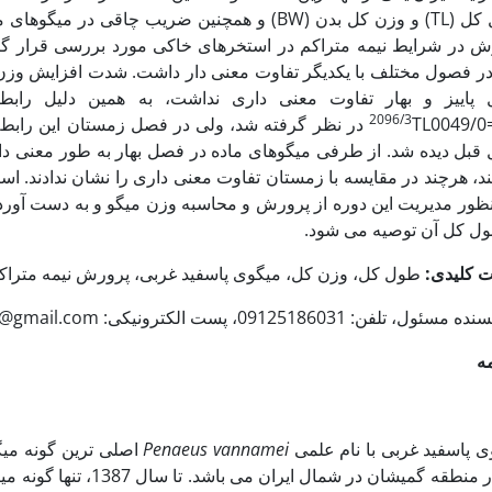
ش در شرایط نیمه متراکم در استخرهای خاکی مورد بررسی قرار گ
در فصول مختلف با یکدیگر تفاوت معنی دار داشت. شدت افزایش وزن 
پاییز و بهار تفاوت معنی داری نداشت، به همین دلیل راب
2096/3
گرفته شد، ولی در فصل زمستان این رابطه به صورت
قبل دیده شد. از طرفی میگوهای ماده در فصل بهار به طور معنی دا
د، هرچند در مقایسه با زمستان تفاوت معنی داری را نشان ندادند. ا
نظور مدیریت این دوره از پرورش و محاسبه وزن میگو و به دست آور
ول کل آن توصیه می شود.
ت کلیدی:
طول کل، وزن کل، میگوی پاسفید غربی، پرورش نیمه متراک
ول، تلفن: 09125186031، پست الکترونیکی: nooryahmad@gmail.com
ه
ی پاسفید غربی با نام علمی
Penaeus vannamei
اصلی ترین گونه می
نیز در منطقه گمیشان در ش