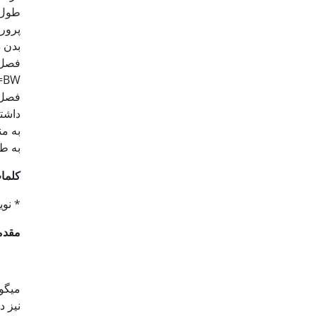
پرور
بدن 
فصل 
TL0049/0=BW در نظر 
فصل 
داشتن
به م
به ط
کلما
* نویسنده مسئ
مقدم
میگو