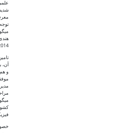
علم
شدیدی
معرف
توجه
میگو
هندی،
2014 میزان تولید میگوی آب شور در ایران 22475 تن بود که منحصراً مختص 
آن، ب
و هم 
موفق
مدیر
مراح
میگو
کشور
فیزی
خصوص