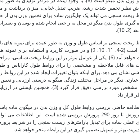
بدن و وزن بدن میگو است (6). با وجود اینکه در مراکز 
ش نظیر تخمین شدت رشد، ضریب تبدیل غذایی، میزان برداشت و میزان
ط ریخت سنجی می تواند یک جایگزین ساده برای تخمین وزن بدن از طر
ه گیری طول بدن میگو در محل به راحتی انجام شده و نوسان و تغییرات
2، 10).
ط ریخت سنجی بر اساس طول و وزن به طور عمده برای نمونه های بالغ
شده است (2-4، 11، 10، 9) و در صورت کاربرد و استفاده 
دست خواهد آمد (6). یکی از عوامل موثر بر این روابط ریخت شن
ت های قابل ملاحظه و مشخصی را برای روابط طول کاراپاس و طو
ی نشان می دهد. برای اینکه بتوان تغییرات ایجاد شده در این روابط را
 عبارتی دیگر در مراحل مختلف زندگی میگو به درستی ارزیابی و تعیین
طور مشخص مورد بررسی دقیق قرار گیرد (3)
 قرار داد.
طالعه حاضر، بررسی روابط طول کل و وزن بدن در میگوی ماده پاسفی
70 پرورش تا روز 290 پرورش بررسی شده است. این اطلاعات
 عملی ساده برای تبدیل پارامترهای زیست سنجی را در شرایط پرورش ب
یریت بهتر و تسهیل تصمیم گیری در این رابطه منجر خواهد شد.