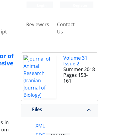
Login
Register
Reviewers
Contact
ipt
Us
or of
Volume 31,
sive
Issue 2
Summer 2018
Pages
153-
161
Files
s in
XML
from