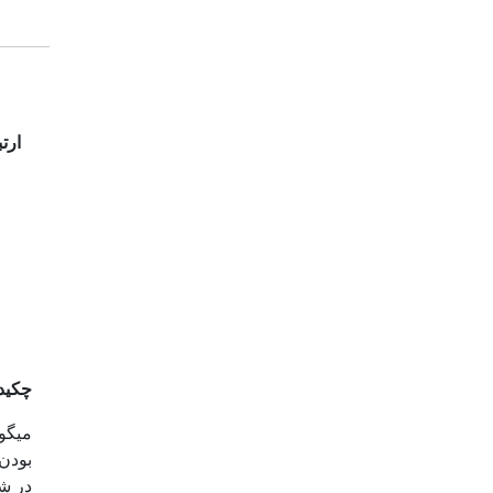
ارت
چکید
میگو
بودن
در ش