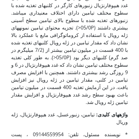
غدد هیپوفارنژیال زنبورهای کارگر در کلنی­های تغذیه شده با
سطوح مختلف تیامین دارای اختلاف معنی­داری می­باشد.
زنبورهای تغذیه شده با سطوح بالای تیامین سطح آسینی
بیشتری داشتند (05/0P<). تجزیه محتوای تیامین نمونه­های
ژله رویال با استفاده از کروماتوگرافی مایع با عملکرد بالا
نشان داد که مقدار تیامین در ژله رویال کلنی­های تغذیه شده
با 400 قسمت در میلیون تیامین بیشتر از (7/2 میلی­گرم در
صد گرم) کلنی­های دیگر بود (05/0P<). به طور کلی تغذیه
سطوح مختلف تیامین نشان داد که غدد هیپوفارنژیال در 6 و
9 روزگی رشد بیشتری داشتند. همچنین با افزایش مصرف
تیامین در کلنی، مقدار تیامین در ژله رویال نیز افزایش
یافت. در این آزمایش تغذیه 400 قسمت در میلیون تیامین
باعث بهبود سطح رشد غدد هیپوفارنژیال و افزایش مقدار
تیامین ژله رویال شد.
واژه­های کلیدی:
تیامین، زنبورعسل، غدد هیپوفارنژیال، ژله
وریال
* نویسنده مسئول، تلفن: 09144559954 ، پست