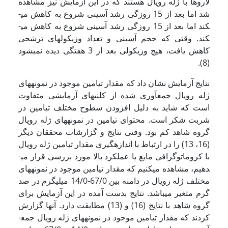
لاروها با ژله رویال هستند که در این آزمایش نیز مشاهده
شد اما بعد از 15 روزگی رشد آسینی شروع به کاهش می­
کند اما بعد از 15 روزگی رشد آسینی شروع به کاهش می­
کند. وقتی که حجم آسینی و تعداد وزیکول­های ترشحی
کاهش یافت، هیچ وزیکولی بعد از 3 هفتگی دیده نمی­شود
(8).
نتایج آزمایش نشان داد که مقدار تیامین موجود در نمونه­های
ژله رویال جمع­آوری شده از کلنی­های آزمایشی متفاوت
است که شاید به دلیل افزودن سطوح مختلف تیامین در
شربت شکر است. محتوای تیامین در نمونه­های ژله رویال
گروه شاهد کم بود. وقتی نتایج و گزارشات محققان دیگر
(16، 13) را در ارتباط با اندازه­گیری مقدار تیامین ژله رویال
با کروماتوگرافی مایع با عملکرد بالا مورد بررسی قرار می­
دهیم، مشاهده می­کنیم که مقدار تیامین موجود در نمونه­های
مختلف ژله رویال در دامنه بین 67/0-14/0 میلی­گرم در صد
گرم متغیر می­باشد. نتایج بدست آمده در این آزمایش برای
گروه شاهد با نتایج (16) و (13) مطابقت دارد. آن­ها گزارش
کردند که مقدار تیامین موجود در نمونه­های ژله رویال جمع­