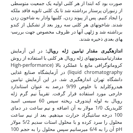
صورت بود که ابتدا از هر کلنی اولیه یک جمعیت متوسطی
از زنبوران پرستار برداشته شد تا یک کلنی ثانویه فاقد ملکه
را ایجاد کنیم. پس از پیوند زدن، کلنی­ها وادار به شاخون زدن
­شدند. شاخون­های هر کلنی سه روز بعد از تشکیل از کندو
برداشته شد و ژله­ی آن­ها در ظروف مخصوص جهت بررسی­
های بعدی ذخیره شدند.
اندازه­گیری مقدار تیامین ژله رویال:
در این آزمایش
مقدارتیامیننمونه­های ژله رویال هر کلنی با استفاده از روش
کروماتوگرافی مایع با عملکرد بالا (High-performance
liquid chromatography) در آزمایشگاه صنایع غذایی
دانشگاه تهران اندازه­گیری شد. در این آزمایش تیامین
هیدروکلراید با خلوص 9/99 درصد به عنوان استاندارد
خارجی مورد استفاده قرار گرفت. تقریباً نیم گرم ژله
رویال به لوله اپندورف ریخته سپس 60 سی­سی اسید
کلریدریک 1/0 مولار به آن اضافه و نیم ساعت در دمای
100 درجه سانتی­گراد حرارت می­دهیم. بعد از نیم ساعت
محلول را سرد کرده و با محلول استات سدیم 5/2 مولار
pH آن را به 6/4 می­رسانیم سپس محلول را به حجم 100