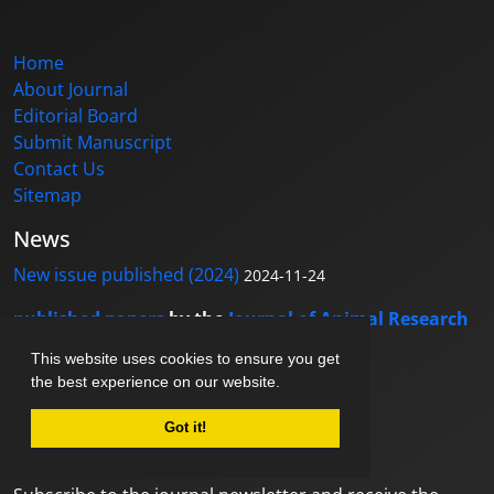
Home
About Journal
Editorial Board
Submit Manuscript
Contact Us
Sitemap
News
New issue published (2024)
2024-11-24
published papers
by the
Journal of Animal Research
is licensed under
CC BY 4.0
This website uses cookies to ensure you get
the best experience on our website.
Got it!
Newsletter Subscription