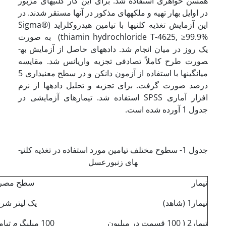
همسن خواهری استفاده شد. برای این کار کلنی­های مزبور
در اوایل بهار تهیه و ملکه­ها­ی مذکور در آنها مستقر شدند. در
این آزمایش تغذیه کلنی­ها با تیامین هیدروکلراید (Sigma®
thiamin hydrochloride T-4625, ≥99.9%) به صورت
یک روز در میان انجام شد. داده­های حاصل از آزمایش به­
صورت طرح کاملاً تصادفی تجزیه واریانس شد. مقایسه
میانگین­ها با استفاده از آزمون دانکن و در سطح معنی­داری 5
درصد صورت گرفت. برای تجزیه و تحلیل داده­ها از نرم
افزار آماری SPSS استفاده شد. تیمارهای آزمایشی در
جدول 1 آورده شده است.
جدول 1- سطوح مختلف تیامین مورد استفاده در تغذیه کلنی­
های زنبورعسل
تیمار
سطح مصرف
تیمار1 (شاهد)
یک لیتر شرب
تیمار2 ( 100 قسمت در میلیون
100 میلی­گرم تیامین در یک لیتر شربت