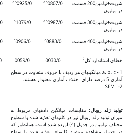
ab
ab
شربت+تیامین200 قسمت
0807/0
0925/0
/0
در میلیون
a
ab
شربت+تیامین300 قسمت
0987/0
1079/0
/0
در میلیون
c
c
شربت+تیامین400 قسمت
0883/0
0906/0
/0
در میلیون
2
خطای استاندارد کل
0030/0
0059/0
0
1 - a، b، c میانگین­های هر ردیف با حروف متفاوت در سطح
آماری 5 درصد دارای اختلاف آماری معنی­دار هستند.
2- SEM
تولید ژله رویال:
مقایسات میانگین داده­های مربوط به
میزان تولید ژله رویال نیز در کلنی­های تغذیه شده با سطوح
مختلف تیامین در جدول (4) آورده شده است. همان­طور که
در جدول مشاهده می­شود کلنی­های تغذیه شده با سطح