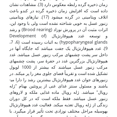
زمان ذخیره گرده رابطه معکوس دارد (3). مشاهدات نشان
داده است که افزایش زمان ذخیره گرده در کندو باعث
اتلاف ویتامینی در گرده می­شود (17). نیازهای ویتامینی
زنبور عسل به خوبی شناخته نشده است ولی با وجود این،
اثرات مثبت آن در پرورش نوزاد (Brood rearing) و رشد
و توسعه غدد هیپوفارنژیال (Development of
hypopharyngeal glands) به اثبات رسیده است (6، 7،
9). غدد هیپوفارنژیال یک جفت می­باشد که جایگاه آن­ها در
داخل سر پشت چشم­های مرکب زنبور عسل می­باشد. غدد
هیپوفارنژیال بزرگ­ترین غدد در حفرۀ سر، پشت چشم­های
مرکب زنبور عسل می­باشند که بیشتر از 1000 لوبول
تشکیل شده است و تقریباً فضای جلوی مغز را پر می­کند. در
زنبورهای جوان غدد هیپوفارنژیال بیشترین رشد را دارا می­
باشند و مسئول سنتز غذای غنی از پروتئین به­نام "ژله
رویال" می­باشد. ژله رویال ماده غذایی ملکه و لاروهای
زنبور عسل می­باشد. فقط ملکه است که در کل دوران
زندگی از ژله رویال تغذیه می­کند. فعالیت غدد هیپوفارنژیال
به­وسیله مراحل مختلف نوزادی تحت تأثیر قرار می­گیرد. با