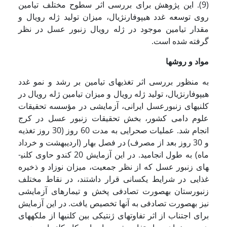
(9). این پژوهش برای بررسی اثر سطوح مختلف تیامین
روی توسعه غدد هیپوفارنژیال، میزان تولید ژله رویال و
مقدار تیامین موجود در ژله رویال زنبور عسل در نظر
گرفته شده است.
مواد و روشها
به منظور بررسی اثر تغذیه­ای تیامین بر رشد و نمو غدد
هیپوفارنژیال، تولید ژله رویال و میزان تیامین ژله رویال در
کلنی­های زنبورعسل ایرانی، آزمایشی در مؤسسه تحقیقات
علوم دامی کشور، بخش تحقیقات زنبور عسل در کرج
انجام شد. عملیات صحرایی به مدت 60 روز (30 روز تغذیه
و 30 روز بعد از مصرف) در فصل بهار (اردیبهشت و خرداد
ماه) به طول انجامید. در این آزمایش 20 کندو حاوی کلنی­
های زنبور عسل که از نظر جمعیت، میزان نوزاد و ذخیره
غذایی در شرایط یکسانی قرار داشتند، در نقاط مختلف
زنبورستان به­صورت تصادفی پخش و تیمارهای آزمایشی
نیز به­صورت تصادفی به آن­ها تخصیص یافت. در این آزمایش
برای اجتناب از اثر تفاوت­های ژنتیکی بین کلنی­ها از ملکه­های