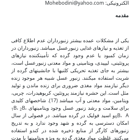
الکترونیکی: Mohebodini@yahoo.com
مقدمه
یکی از مشکلات عمده بیشتر زنبورداران عدم اطلاع کافی
از تغذیه و نیازهای غذایی زنبورعسل می­باشد. زنبورداران در
زمان کمبود یا عدم وجود گرده که تأمین­کننده نیازهای
پروتئینی، لیپیدی، ویتامینی و مواد معدنی زنبورعسل است،
بیشتر به جای تغذیه تحریکی کلنی­ها با جانشین­های گرده از
شربت استفاده می­کنند. زنبور عسل شبیه هر موجود زنده
دیگر نیازمند مواد مغذی ضروری برای زنده ماندن و تولید
مثل است. این حشره نیازمند پروتئین، کربوهیدرات، چربی،
ویتامین­، مواد معدنی و آب می­باشد (17). شاخص­های کلیدی
برای سلامت و رشد زنبور عسل وجود ویتامین­های
B،
B،
1
2
B، Aو اسید فولیک در گرده می­باشد. در فصولی از سال
6
امکان دسترسی به گرده و شهد وجود ندارد و به تدریج
زنبورهای کارگر از منابع ذخیره شده در کندو استفاده
می‌کنند. غلظت مواد مغذی گرده به ویژه ویتامین­ها با مدت