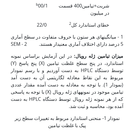
b
شربت+تیامین400 قسمت
00/1
در میلیون
2
خطای استاندارد کل
22/0
1 - میانگین­های هر ستون با حروف متفاوت در سطح آماری
5 درصد دارای اختلاف آماری معنی­دار هستند. 2 - SEM
میزان تیامین ژله رویال:
در این آزمایش براساس نمونه
استاندارد، در پنج سطح غلظت تیامین (X) پنج پاسخ­ (Y)
توسط دستگاه HPLC به دست آوردیم و با رسم نمودار
مربوط به این نقاط معادله لگاریتمی آن به دست آمد
(نمودار 1). با توجه به معادله به دست آمده مقدار عددی
تیامین موجود در نمونه­های ژله رویال (X) با توجه به پاسخی
که از هر نمونه ژله رویال توسط دستگاه HPLC به دست
آمده بود، محاسبه و ثبت شد.
نمودار 1- منحنی استاندارد مربوط به تغییرات سطح زیر
پیک با غلظت تیامین