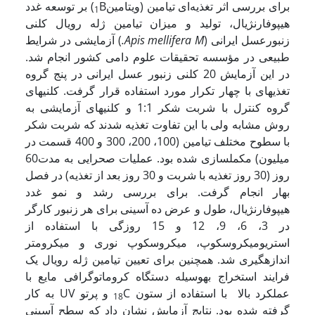
برای بررسی اثر تغذیه‌ای تیامین (ویتامین
B) بر توسعه غدد
1
هیپوفارنژیال، تولید و میزان تیامین ژله رویال کلنی
زنبورعسل ایرانی (
M.
Apis mellifera
) آزمایشی در شرایط
طبیعی در مؤسسه تحقیقات علوم دامی کشور انجام شد.
در این آزمایش 20 کلنی زنبور عسل ایرانی در پنج گروه
تغذیه­ای با چهار تکرار مورد استفاده قرار گرفت. کلنی­های
گروه کنترل با شربت شکر 1:1 و کلنی­های آزمایشی به
روش مشابه ولی با این تفاوت تغذیه شدند که شربت شکر
با سطوح مختلف تیامین (100، 200، 300 و 400 قسمت در
میلیون) مکمل­سازی شده بود. عملیات صحرایی به مدت60
روز (30 روز تغذیه با شربت و 30 روز بعد از تغذیه) در فصل
بهار انجام گرفت. برای بررسی رشد و نمو غدد
هیپوفارنژیال، طول و عرض ده آسینی برای هر زنبور کارگر
در 3، 6، 9، 12 و 15 روزگی با استفاده از
استریومیکروسکوپ، میکروسکوپ نوری و میکرومتر
اندازه­گیری شد. همچنین برای تعیین تیامین ژله رویال یک
فرایند استخراج به­وسیله دستگاه کروماتوگرافی مایع با
عملکرد بالا با استفاده از ستون
C و پرتو UV به کار
18
گرفته شده بود. نتایج آزمایش نشان داد که سطح آسینی