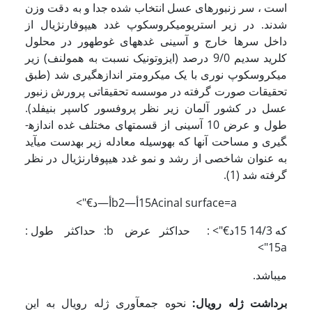
است ، سر زنبورهای عسل انتخاب شده جدا و به دقت وزن
­شدند. در زیر استریومیکروسکوپ غدد هیپوفارنژیال از
داخل سرها خارج و آسینی غده­های غوطه­ور در محلول
کلرید سدیم 9/0 درصد (ایزوتونیک نسبت به همولنف) زیر
میکروسکوپ نوری با یک میکرومتر اندازه­گیری شد (طبق
تحقیقات صورت گرفته در موسسه تحقیقاتی پرورش زنبور
عسل در کشور آلمان زیر نظر پروفسور کاسپر بنیفلد).
طول و عرض 10 آسینی از قسمت­های مختلف غده اندازه­
گیری و مساحت آن­ها که به­وسیله معادله زیر به­دست می­آید
به عنوان شاخصی از رشد و نمو غدد هیپوفارنژیال در نظر
گرفته ­شد (1).
15Acinal surface=aأ—b2أ—د€">
که 14/3
15د€"> : حداکثر عرض b: حداکثر طول :
15a">
می‍باشد.
برداشت ژله رویال
:
نحوه جمع­آوری ژله رویال به این