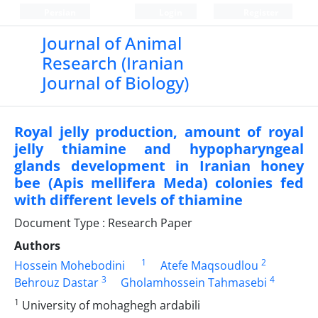
Persian
Login
Register
Journal of Animal
Research (Iranian
Journal of Biology)
Royal jelly production, amount of royal
jelly thiamine and hypopharyngeal
glands development in Iranian honey
bee (Apis mellifera Meda) colonies fed
with different levels of thiamine
Document Type : Research Paper
Authors
1
2
Hossein Mohebodini
Atefe Maqsoudlou
3
4
Behrouz Dastar
Gholamhossein Tahmasebi
1
University of mohaghegh ardabili