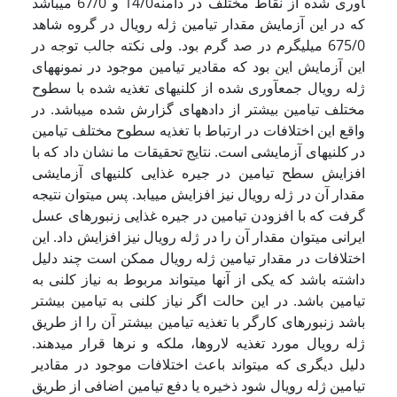
آوری شده از نقاط مختلف در دامنه14/0 و 67/0 می­باشد
که در این آزمایش مقدار تیامین ژله رویال در گروه شاهد
675/0 میلی­گرم در صد گرم بود. ولی نکته جالب توجه در
این آزمایش این بود که مقادیر تیامین موجود در نمونه­های
ژله رویال جمع­آوری شده از کلنی­های تغذیه شده با سطوح
مختلف تیامین بیشتر از داده­های گزارش شده می­باشد. در
واقع این اختلافات در ارتباط با تغذیه سطوح مختلف تیامین
در کلنی­های آزمایشی است. نتایج تحقیقات ما نشان داد که با
افزایش سطح تیامین در جیره غذایی کلنی­های آزمایشی
مقدار آن در ژله رویال نیز افزایش می­یابد. پس می­توان نتیجه
گرفت که با افزودن تیامین در جیره غذایی زنبورهای عسل
ایرانی می­توان مقدار آن را در ژله رویال نیز افزایش داد. این
اختلافات در مقدار تیامین ژله رویال ممکن است چند دلیل
داشته باشد که یکی از آن­ها می­تواند مربوط به نیاز کلنی به
تیامین باشد. در این حالت اگر نیاز کلنی به تیامین بیشتر
باشد زنبورهای کارگر با تغذیه تیامین بیشتر آن را از طریق
ژله رویال مورد تغذیه لاروها، ملکه و نرها قرار می­دهند.
دلیل دیگری که می­تواند باعث اختلافات موجود در مقادیر
تیامین ژله رویال شود ذخیره یا دفع تیامین اضافی از طریق