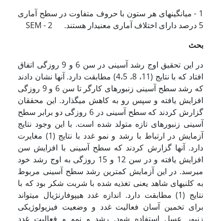
1 - میانگین­های هر ستون با حروف متفاوت در سطح آماری
5 درصد دارای اختلاف آماری معنی­دار هستند. 2 - SEM
بحث
در این تحقیق اوج رشد آسینی در سن 6 و 9 روزگی اتفاق
افتاد که با نتایج (11، 8، 4،5) مطابقت دارد. آن­ها نشان دادند
که رشد سطح آسینی زنبورهای کارگر تا سن 6 و 9 روزگی
افزایش یافته و سپس رو به کاهش می­گذارد. این محققان
گزارش کردند که سطح آسینی در 6 روزگی دو برابر سطح
آسینی زنبورهای تازه متولد شده است. با این وجود نتایج
آزمایش در ارتباط با رشد و نمو غدد با نتایج (1) مغایرت
دارد. آن­ها گزارش کردند که سطح آسینی با افزایش سن
افزایش یافته و در سن 12 و 15 روزگی به اوج رشد خود
می­رسد. در این آزمایش کمترین رشد سطح آسینی مربوط
به کلنی­های شاهد یعنی تغذیه شده با شربت شکر بود که با
نتایج (1) مطابقت دارد. اندازه غدد هیپوفارنژیال می­تواند
برای تخمین آسان فعالیت غدد و وضعیت فیزیولوژیکی
زنبور عسل استفاده شود. رشد و نمو و فعالیت غدد