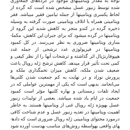
توجه به مقدار ویتامین­های­ موجود در گرده‌های جمع­آوری
شده توسط زنبور عسل مشخص شده است که گرده از
لحاظ یک­سری ویتامین­ها از جمله تیامین فقیر می­باشد. فقر
ویتامینی همراه با اتلاف ویتامینی صورت گرفته به وسیله
ذخیره گرده­ در کندو منجر به کاهش شدید این گروه از
ویتامین­ها در گرده می­شود که برای جبران این کاهش، مکمل­
سازی ویتامین­ها ضروری به نظر می‌رسد. در کل کمبود
ویتامین­ها در فیزیولوژی غدد ترشحی از جمله غدد
هیپوفارنژیال اثر گذاشته و ترشحات آن­ها را از نظر کیفی و
کمی تحت تأثیر قرار می­دهد. کاهش ترشح ژله رویال باعث
ضعیف شدن ملکه، کاهش میزان تخم­گذاری ملکه و
پرورش نوزاد و در نهایت به کم جمعیت شدن کلنی‌ها
می‌انجامد. بدیهی است که یکی از مهم­ترین عواملی که در
ایجاد تلفات زمستانی و بهاره کلنی­ها مؤثر است کمبود
جمعیت در ایام یاد شده می­باشد. بعضی از تولیدات زنبور
عسل به­­ویژه ژله رویال غنی از ویتامین­ها­ هستند. به ­خاطر
اهمیت ویتامین­ها در تغذیه زنبور عسل و عدم شناخت کافی
درمورد محتوای ویتامینی ژله رویال ضروری است که داده­
های واقعی به­واسطه روش‌های مناسب به­­دست آورده شود