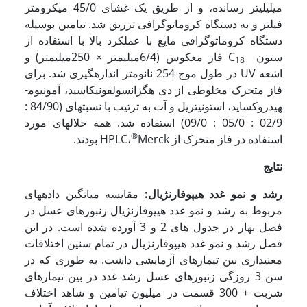
میلی­لیتر رسانده، و از طریق یک غشای 45/0 میکرومتر
فیلتر و به دستگاه کروماتوگرافی تزریق شد. تیامین بوسیله
دستگاه کروماتوگرافی مایع با عملکرد بالا با استفاده از
ستون C
فاز معکوس (6/4میلی­متر × 250میلی­متر) و
18
اشعه UV در طول موج 254 نانومتر اندازه­گیری شد. برای
فاز متحرک مخلوطی از دی هگزان­سولفونیک­اسید، آمونیوم­
هیدروکساید، استونیتریل و آب به ترتیب با نسبت­های (84/90 :
02/9 : 05/0 : 09/0) استفاده شد. همه حلال­های مورد
®
استفاده در فاز متحرک از HPLC،
Merck بودند.
نتایج
رشد و نمو غدد هیپوفارنژیال:
مقایسه میانگین داده­های
مربوط به رشد و نمو غدد هیپوفارنژیال زنبورهای عسل در
فصل بهار در جدول های 2 و 3 آورده شده است. در این
فصل رشد و نمو غدد هیپوفارنژیال در تمام سنین اختلافات
معنی­داری بین تیمارهای آزمایشی داشت. به طوری که در
سن 3 روزگی زنبورهای عسل رشد غدد در بین تیمارهای
شربت + 300 قسمت در میلیون تیامین و شاهد اختلاف