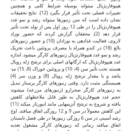
هیپوفارنژیال می­تواند بوسیله شرایط کلنی و همچنین
تغییرات فصلی تحت تأثیر قرار بگیرد (12). نتایج تحقیقات
نشان داده است که سن زنبورها می­تواند رشد و نمو غدد
هیپوفارنژیال را در طی 12 روز اول پس از تولد تحت تأثیر
قرار دهد (2). محققان گزارش کردند که حضور نوزاد
لاروی، فعالیت غذادهی به نوزادان (10) و حضور زنبورهای
بالغ (18) در کندو همراه با مصرف پروتئین باعث تحریک
رشد و نمو غدد هیپوفارنژیال زنبورهای کارگر می­شود. اندازه
غدد هیپوفارنژیال که ارگان­های اصلی برای ترشح ژله رویال
هستند تحت تأثیر سن (4، 10) و پروتئین خوراک (8، 15) می­
باشد و با مقدار ترشح ژله رویال (8) و وزن سر (4)
همبستگی مثبت دارد. وقتی زنبورهای کارگر پرستار تبدیل
به زنبورهای کارگر صحرارو (زنبورهای مزرعه) می­شوند
حجم غدد هیپوفارنژیال به طور قابل ملاحظه­ای کاهش
یافته و شروع به ترشح آنزیم­هایی مانند اینورتاز می­کند (11)
این کاهش معمولاً در سن 9 و 12 روزگی اتفاق می­افتد. اوج
رشد آسینی در سن 6 روزگی زنبورها در طی فصل تابستان
اتفاق می­افتد زمانی که زنبورهای کارگر مشغول تغذیه