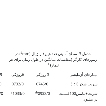
2
جدول 3- سطح آسینی غدد هیپوفارنژیال (
mm) در
زنبورهای کارگر (مقایسات میانگین در طول زمان برای هر
1
تیمار)
تیمارهای آزمایشی
3 روزگی
6روزگی
9 روزگی
شربت شکر (1:1)
0745/0
0732/0
0
a
ab
شربت+تیامین100قسمت
0932/0
1033/0
/0
در میلیون