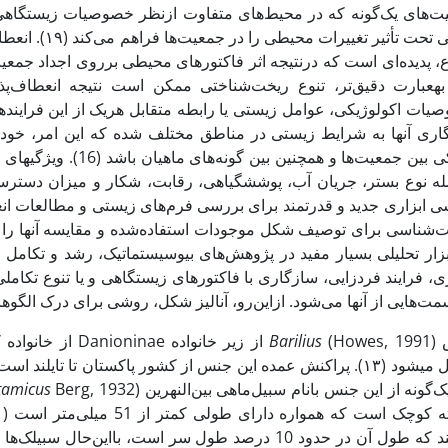
ت‌های یک‌گونه که در محیط‌های متفاوت ازنظر خصوصیات زیستگاهی ز
ریختی تحت تأثیر
، پدیده‌ای است که درنتیجه اثر فاکتورهای محیطی برروی اجداد جمعیت
. به­عبارت دقیق‌تر، تنوع ریخت‌شناختی ممکن است نتیجه انعطاف‌پ
اری آنها به شرایط زیستی در مناطق مختلف شده که این امر، خود می
ژنتیکی بین جمعیت‌ها و ه
ی ابزاری جدید و قدرتمند برای بررسی فرم‌های زیستی و مطالعات ا
ی، فرایند فردزایی، سازگاری با فاکتورهای زیستگاهی و یا تنوع تکام
مت‌هایی از آنها می‌شود. ازاین‌رو، آنالیز شکل، روشی برای درک الگوها
Howes)
Barilius
شامل می­شود (۱۳). پراکنش عمده این جنس از کشور پاکستان تا تای
یک‌گونه از این جنس بانام سبیل‌ماهی بین‌النهرین (
tamicus
هستند که طول آن در حدود 10 درصد طول سر است، بااین‌ح