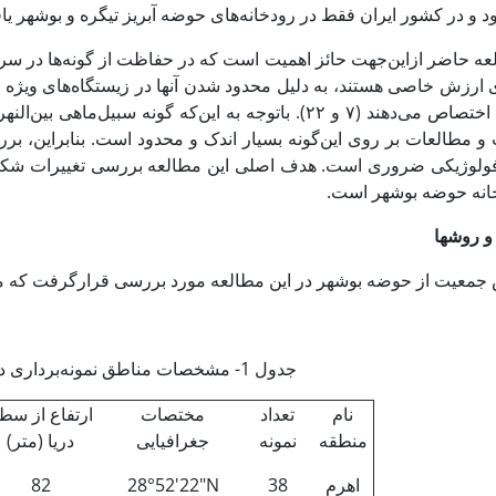
 و در کشور ایران فقط در رودخانه‌های حوضه آبریز تیگره و بوشهر یافت 
ه حاضر ازاین‌جهت حائز اهمیت است که در حفاظت از گونه‌ها در سراس
ی ارزش خاصی هستند، به دلیل محدود شدن آنها در زیستگاه‌های ویژه
بخود اختصاص می‌دهند (۷ و ۲۲). باتوجه به این‌که گونه سب
 مطالعات بر روی این‌گونه بسیار اندک و محدود است. بنابراین، برر
ولوژیکی ضروری است. هدف اصلی این مطالعه بررسی تغییرات شکل 
انه‌ حوضه بوشهر است.
و روشها
عیت از حوضه بوشهر در این مطالعه مورد بررسی قرارگرفت که مشخصات آنها د
جدول 1- مشخصات مناطق نمونه‌برداری در حوضه بوشهر
نام
تعداد
مختصات
ارتفاع از سط
منطقه
نمونه
جغرافیایی
دریا (متر)
اهرم
38
28°52'22"N
82