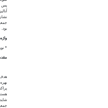
جمعیت
بود.
واژه‌
* نویسنده مسئو
مقدم
هدف 
بهره
پراکن
هستند
شاید 