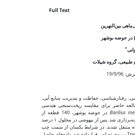
Full Text
اهی بین‌النهرین
در حوضه بوشهر
*
انی
ع طبیعی، گروه شیلات
اسی، رفتارشناسی، حفاظت و مدیریت منابع آبی،
 مطالعه حاضر برای مقایسه ریخت‌سنجی هندسی
Barilius m
Berg, (1932) در حوضه بوشهر، 140 قطعه از
رودخانه‌های اهرم، زهره، خیرآباد، کارزین، بالارود، شاهپور و دارالمیزان نمونه‌برداری شد. پس از بیهوشی در محلول ۱ درصد
 بررسی به آزمایشگاه منتقل شدند. در شرایط یکسان از سمت چپ
نمونه‌ها عکس‌برداری شد و سپس 15 لندمارک با استفاده از نرم‌افزار Tpsdig2 برروی تصاویر قرارداده شد. داده‌های حاصل