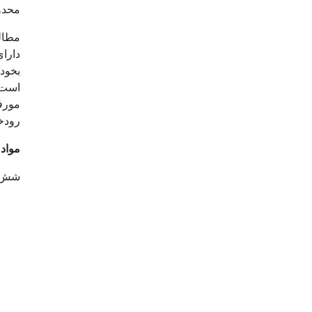
محدود
مطالع
دارا
است و
مورف
رودخ
مواد 
شش جم