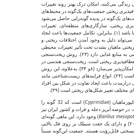
ندگی می‌کنند، امکان درک بهتر روند تغییرات
 تغییرات محیطی را در جمعیت‌ها فراهم می‌کند (۱۹). انعطاف­پذیری ریختی جمعیت‌های یک‌گونه در محیط‌های
‌های یک‌گونه در پدیده گونه‌زایی حاصل می‌شود
ذیری ریختی، سازگاری‌های منطقه‌ای، تغییرات
خصوصیات اکولوژیکی، عوامل زیستی یا رابطه متقابل هریک از این فرایندها باشد (۱). بنابراین، تکامل جمعیت‌ها باعث ایجاد
‌تواند دلیل به وجود آمدن اختلافات ریختی و
مچنین بین گونه‌های ماهیان باشد (16). ویژگی­های ریختی ماهیان بشدت تحت تأثیر تغییرات محیطی
ازجمله نوع بستر، جریان آب، پوشش­گیاهی، رقابت، شکار و میزان دسترسی به منابع غذایی دارد (۲۳). روش ریخت‌سنجی
نعطاف­پذیری ریختی است. ریخت‌سنجی هندسی در
زیست‌شناسی برای توصیف شکل موجودات استفاده‌شده و مقایسه آنها را امکان‌پذیر می‌سازد (۸و ۳۴). به‌علاوه، این روش
یک ابزار تحلیلی بسیار مفید در پژوهش‌های بیوسیستماتیک، رشد و تکامل است (۲۴). انواع فرایندهای زیست‌شناختی مانند
لی درازمدت باعث ایجاد تفاوت در شکل بین افراد
ی مختلف تغییر شکل‌های ریختی است (۳۹).
از زیر خانواده Danioninae از خانواده کپورماهیان (Cyprinidae) است که 32 گونه را
لند است، در حوضه آبریز دجله و فرات و کشور ایران نیز
Barilius mesopo
Berg, 1932) وجود دارد. این ماهی گونه‌ای
با جثه کوچک است که همواره دارای طولی کمتر از 51 میلی‌متر است (۲۰) و دارای یک جفت سبیلک بر روی فک بالایی
ال سبیلک‌ها بسختی قابل‌رؤیت هستند. جمعیت این‌گونه نسبتاً