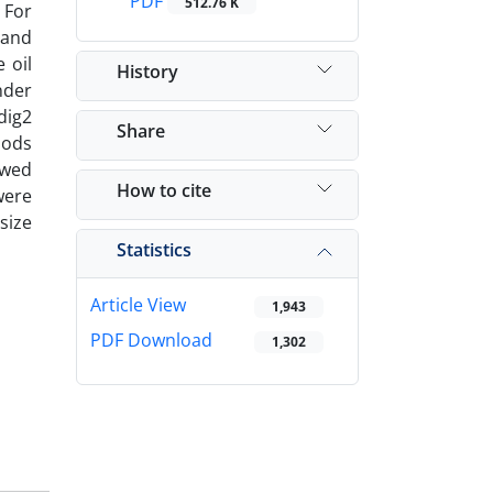
PDF
512.76 K
 For
 and
 oil
History
nder
dig2
Share
hods
owed
How to cite
were
size
Statistics
Article View
1,943
PDF Download
1,302