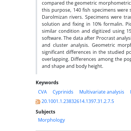
compared the geometric morphometrics 
this purpose, 140 fish specimens were
Darolmizan rivers. Specimens were tran
solution and fixing in 10% formalin. P
similar condition and digitized using
software. The data after Procrast analys
and cluster analysis. Geometric mor
significant differences in the studied
overlapping. Differences among the pop
and shape and body height.
Keywords
CVA
Cyprinids
Multivariate analysis
20.1001.1.23832614.1397.31.2.7.5
Subjects
Morphology