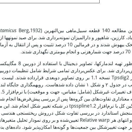
 140 قطعه سبیل‌ماهی بین‌النهرین (
tamicus
اد، کارزین، شاهپور و دارالمیزان نمونه‌برداری شد. برای صید نمونه­ها
گل­میخک بی­هوش شدند و در فرمالین 10 درصد تثبیت و
ری شدند.
افزار Tpsdig2 نسخه 1.1 بر روی تصاویر دوبعدی قرارداده شد
بترتیب در جدول ۲ و شکل ۱ نشان داده شده­است. روی­همگذاری
 معناداری تفاوت‌های بین گروه‌ها پس از بررسی پیش‌فرض‌ها انجام
میانگین کل با نرم‌افزار tpsspline1.2 در شبکه تغی
 جهت تغییرشکل بین جمعیت‌ها و گونه‌ها امکان‌پذیر شود. داده‌های 