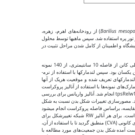
mesopo
Barilius
Berg,1932) از رودخانه‌های اهرم، زهره،
 از تور پره استفاده شد. سپس ماهی­ها توسط محلول
 پس از انتقال به آزمایشگاه و اطمینان از کامل شدن مراحل تثبیت در
به‌منظور تهیه لندمارک­ها، تصاویر دیجیتال با استفاده از دوربین 8 مگاپیکسلی کانن از فاصله 10 سانتی­متری، از 140 نمونه
عکس‌برداری شد. برای عکس‌برداری تمامی شرایط شامل تنظیمات دوربین یکسان بود. سپس لندمارک­ها با استفاده از نرم­
ند. لیست لندمارک­های تعریف ‌شده و موقعیت هریک از آن­ها
 جایگاه لندمارک‌های نمونه‌ها با استفاده از آنالیز پروکراست
و حذف تغییرات غیرشکل (شامل: مقیاس، جهت و موقعیت) با نرم‌افزار tpsRelw1.5 انجام شد. آنالیز واریانس برای بررسی
 شد. مصورسازی تغییرات شکل بدن نسبت به شکل
یر شکل انجام شد. این مقایسه، براساس فاصله پروکراست انجام می­شود
که سنجش استاندارد در بررسی تفاوت شکل درروش ریخت­سنجی هندسی است. برای هر آنالیز RW شبکه تغییرشکل برای
ابتدا و انتهای هر Relative warp تعیین‌شده و بر روی نمودار تحلیل متغیرهای کانونی (CVA) منطبق گردید تا با استفاده از آن،
بدست آمده شکل بدن جمعیت‌های مورد مطالعه با