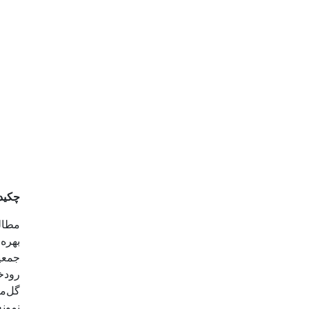
چکید
مطال
بهره
جمعی