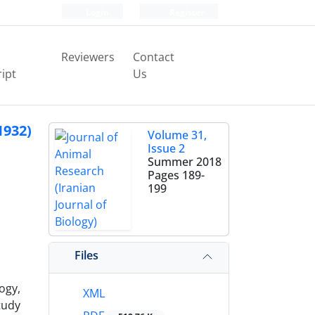
Login
Register
Reviewers
Contact
ipt
Us
932)
Volume 31,
Issue 2
Summer 2018
Pages
189-
199
Files
ogy,
XML
tudy