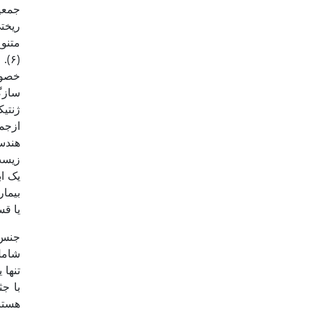
جمعی
متنوع
(۶)
سازگ
هندس
بیمار
یا قس
جنس (, 1991
تنها 