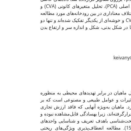
پس از آنالیز پروکراست، با روش‌های آماری چندمتغیره تحلیل مؤلفه‌های اصلی (PCA)، تحلیل متغیرهای کانونی (CVA) و
ت‌ها اختلاف معناداری در بین رودخانه‌های مورد مطالعه
نشان داد. شش جمعیت مورد بررسی در این حوضه به‌وسیله آزمون‌های CVA و خوشه‌ای از یکدیگر تفکیک شده‌اند و تنها دو
ا در شکل بدنی، شکل و اندازه سر و ارتفاع بدن
اهیان در برابر تهدیدهای محیطی به منظوره
 تأثیرات و عوامل طبیعی و مصنوعی است که بر
د. ماهیان به‌ویژه آنهایی که فاقد ارزش تجاری
گرفته‌اند، زیرا به­سادگی قابل‌مشاهده نبوده و
ای ریخت‌شناسی باهدف تعریف و شناسایی واحدهای
جمعیتی دارای پیشینه طولانی در دانش زیست‌شناسی ماهی است (15). مطالعه انعطاف‌پذیری ویژگی‌های ریختی