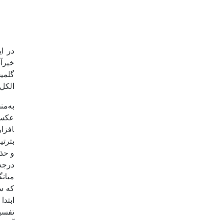
در این مطالعه
خیرآب
الکل 70 درصد جهت شماره­زنی و انجام بیومتری نگهدا
درجه
تفسیر