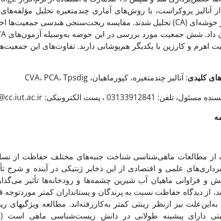
آنالیز خوشه‌ای (CA) تحلیل شدند. مقایسه ریخت‌سنجی هندسی جمعی
 اهرم و کارزین با یکدیگر هم‌پوشانی دارند. تفاوت‌های این جمعیت‌ه
های کلیدی
: آنالیز چندمتغیره، کپورماهیان، CVA، PCA، Tpsdig
ل، تلفن: 03133912841 ، پست الکترونیکی: keivany@cc.iut.ac.ir
ه
از مطالعات ماهی‌شناسی شناخت جنبه‌های مختلف حفاظت از نسل م
‌برداری‌های علمی و اقتصادی از این ذخایر ژنتیکی در آینده و شرح
ش و فراوانی ماهیان آب شیرین چشمه‌ها و رودخانه‌ها تأثیر می‌گذار
، از دیدگاه حفاظت نسبت به پرندگان و پستانداران کمتر موردتوجه قرار
به‌این‌علت نیز ازنظر زینتی کمتر به‌کاررفته‌اند. مطالعه ویژگی­ه