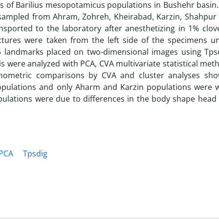
of Barilius mesopotamicus populations in Bushehr basin.
 sampled from Ahram, Zohreh, Kheirabad, Karzin, Shahpur
sported to the laboratory after anesthetizing in 1% clove
ictures were taken from the left side of the specimens u
 15 landmarks placed on two-dimensional images using Tps
is were analyzed with PCA, CVA multivariate statistical met
phometric comparisons by CVA and cluster analyses sh
 populations and only Aharm and Karzin populations were 
ulations were due to differences in the body shape head 
PCA
Tpsdig