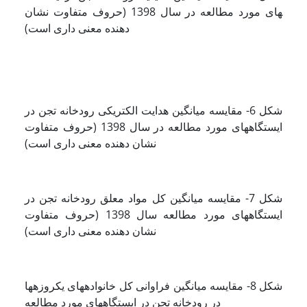
های مورد مطالعه در سال 1398 (حروف متفاوت نشان
دهنده معنی داری است)
ﺷﻜﻞ 6- مقایسه میانگین هدایت الکتریکی ﺭﻭﺩﺧﺎﻧﻪ ﺗﺠﻦ در
ایستگاه­های مورد مطالعه در سال 1398 (حروف متفاوت
نشان دهنده معنی داری است)
ﺷﻜﻞ 7- مقایسه میانگین کل مواد معلق ﺭﻭﺩﺧﺎﻧﻪ ﺗﺠﻦ در
ایستگاه­های مورد مطالعه سال 1398 (حروف متفاوت
نشان دهنده معنی داری است)
شکل 8- مقایسه میانگین فراوانی کل خانواده­های یک­روزه­ها
در ﺭﻭﺩﺧﺎﻧﻪ ﺗﺠﻦ در ایستگاه­های مورد مطالعه