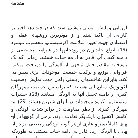
مقدمه
ارزیابی و پایش زیستی روشی است که در چند دهه اخیر بر
کارایی آن تاکید شده و از موثرترین روش­­های عملی و
اقتصادی جهت تعیین سلامت اکوسیستم­ها محسوب می­شود
(19). انواع جانداران در رودخانه­ها در شرایط مشخصی از
دامنه کیفی آب قادر به ادامه حیات هستند. زمانی که یک
رودخانه مقادیر قابل توجهی از آلودگی را دریافت می­کند،
فراوانی، توزیع و ترکیب جمعیت موجودات آبزی تغییر می­
کند. بنابراین شاخص­های زیستی راهی جهت نمایش وضعیت
اکولوژیک منابع آبی هستند که براساس جمعیت بی­مهرگان
کفزی و دامنه تحمل آنها به آلودگی می­باشد (28). حشرات
متنوع­ترین گروه موجودات در آب­های شیرین هستند (29). بی­
مهرگان کفزی از نظر مقاومت در برابر شدت آلودگی و
کاهش اکسیژن با یکدیگر تفاوت دارند، برخی از گونه­ها در آب­
های کاملاً تمیز و عاری از هر گونه آلودگی و بعضی نیز در آب­
هایی با آلودگی زیاد قادر به ادامه حیات هستند، به طوری­که