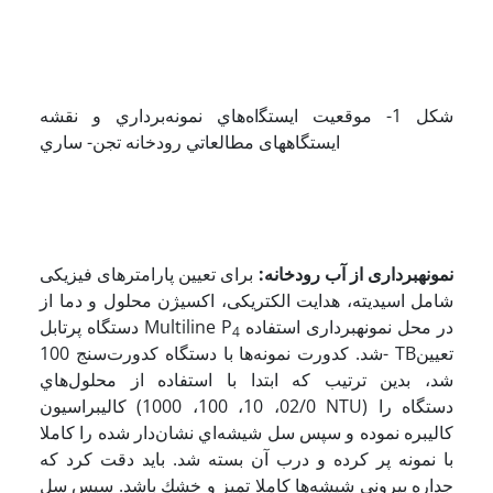
ﺷﻜﻞ 1- ﻣﻮﻗﻌﻴﺖ ﺍﻳﺴﺘﮕاهﻫﺎﻱ ﻧﻤﻮﻧﻪﺑﺮﺩﺍﺭﻱ ﻭ ﻧﻘﺸﻪ
ایستگاه­های ﻣﻄﺎﻟﻌﺎﺗﻲ ﺭﻭﺩﺧﺎﻧﻪ ﺗﺠﻦ- ﺳﺎﺭﻱ
نمونه
برداری از آب رودخانه:
برای تعیین پارامترهای فیزیکی
شامل اسیدیته، هدایت الکتریکی، اکسیژن محلول و دما از
در محل نمونه­برداری استفاده
دستگاه پرتابل Multiline P
4
شد. ﻛﺪﻭﺭﺕ ﻧﻤﻮﻧﻪ­ﻫﺎ ﺑﺎ ﺩﺳﺘﮕﺎﻩ ﻛﺪﻭﺭﺕﺳﻨﺞ 100- TBتعیین
شد، بدین ترتیب که ابتدا ﺑﺎ ﺍﺳﺘﻔﺎﺩﻩ ﺍﺯ ﻣﺤﻠﻮﻝﻫﺎﻱ
ﻛﺎﻟﻴﺒﺮﺍﺳﻴﻮﻥ (02/0، 10، 100، 1000 NTU) ﺩﺳﺘﮕﺎﻩ ﺭﺍ
ﻛﺎﻟﻴﺒﺮﻩ ﻧﻤﻮﺩﻩ ﻭ ﺳﭙﺲ ﺳﻞ ﺷﻴﺸﻪﺍﻱ ﻧﺸﺎﻥ­ﺩﺍﺭ ﺷﺪﻩ ﺭﺍ ﻛﺎملا
ﺑﺎ ﻧﻤﻮﻧﻪ ﭘﺮ ﻛﺮﺩﻩ ﻭ ﺩﺭﺏ ﺁﻥ ﺑﺴﺘﻪ ﺷﺪ. ﺑﺎﻳﺪ ﺩﻗﺖ ﻛﺮﺩ ﻛﻪ
ﺟﺪﺍﺭﻩ ﺑﻴﺮﻭﻧﻲ ﺷﻴﺸﻪ­ﻫﺎ ﻛﺎملا ﺗﻤﻴﺰ ﻭ ﺧﺸﻚ ﺑﺎﺷﺪ. ﺳﭙﺲ ﺳﻞ