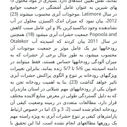
بمانند، نقش تعیین کننده­ای دارد. بسیاری از مواد محلول آب­
های شیرین به عنوان عامل آشفتگی در جمعیت جوامع
موجودات آبزی محسوب می­شوند (23). Latimore در سال
2012، بیان نمود که میزان اندک اکسیژن محلول در آب
نشان­دهنده وجود دی­اکسیدکربن بالا و این عامل سبب کاهش
جمعیت حشرات آبزی می­شود (18). همچنین Popoola and
Otalekor در سال 2011 بیان کردند که اسیدیته آب
رودخانه­ها نیز یک عامل موثر بر جمعیت موجودات آن
محسوب می­شود، به طور مثال برخی از حشرات که به
میزان آلودگی رودخانه­ها حساس هستند، فقط می­توانند در
دامنه اسیدیته بین 5/6 تا 5/7 زنده بمانند، بنابراین تغییرات
ویژگی­های رودخانه بر تنوع و الگوی پراکنش حشرات آبزی
تاثیر خواهد گذاشت (23). بنا به اهمیت رودخانه تجن به
عنوان یکی از رودخانه­های مهم شیلاتی در استان مازندران
که به دلیل گستردگی طولی در معرض منابع آلاینده مختلف
قرار دارد، مطالعات متعددی در زمینه وضعیت کیفی آن
رودخانه انجام شده است (2، 3 و 5)، اما در خصوص ارتباط
پارامترهای کیفی بر تنوع حشرات آبزی به ویژه راسته مهم
یک روزه­ها مطالعه­ای انجام نشده است. لذا این تحقیق با