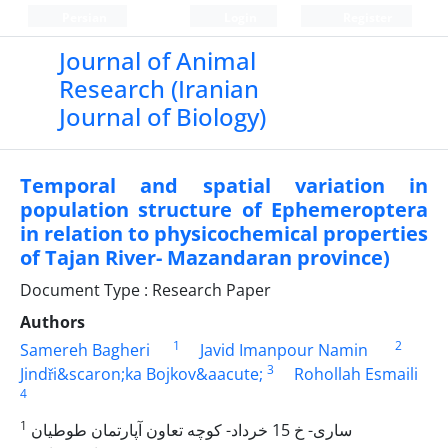
Persian
Login
Register
Journal of Animal
Research (Iranian
Journal of Biology)
Temporal and spatial variation in
population structure of Ephemeroptera
in relation to physicochemical properties
of Tajan River- Mazandaran province)
Document Type : Research Paper
Authors
1
2
Samereh Bagheri
Javid Imanpour Namin
3
Jindři&scaron;ka Bojkov&aacute;
Rohollah Esmaili
4
1
ساری- خ 15 خرداد- کوچه تعاون آپارتمان طوطیان