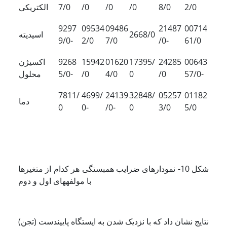
2/0
8/0
/0
/0
/0
7/0
الکتریکی
9297
09534
09486
21487
00714
2668/0
اسیدیته
9/0-
2/0
7/0
/0-
61/0
00643
24285
17395/
01620
15942
9268
اکسیژن
57/0-
/0
0
4/0
/0
5/0-
محلول
7811/
4699/
24139
32848/
05257
01182
دما
0
0-
/0-
0
3/0
5/0
شکل 10- نمودارهای ضرایب همبستگی هر کدام از متغیرها
با مولفه­های اول و دوم
نتایج نشان داد که با نزدیک شدن به ایستگاه پایین­دست (تجن)