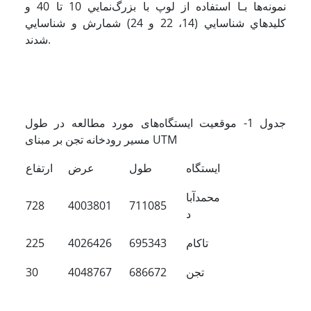
ﻧﻤﻮﻧﻪ­ﻫﺎ ﺑـﺎ ﺍﺳﺘﻔﺎﺩﻩ ﺍﺯ ﻟﻮپ ﺑﺎ ﺑﺰﺭگﻧﻤﺎﻳﻲ 10 ﺗﺎ 40 ﻭ
ﻛﻠﻴﺪﻫﺎﻱ ﺷﻨﺎﺳﺎﻳﻲ (14، 22 و 24) ﺷﻤﺎﺭﺵ ﻭ ﺷﻨﺎﺳﺎﻳﻲ
ﺷﺪﻧﺪ.
جدول 1- موقعیت ایستگاه‌های مورد مطالعه در طول
مسیر رودخانه تجن بر مبنای UTM
ایستگاه
طول
عرض
ارتفاع
محمدآبا
728
4003801
711085
د
تاکام
695343
4026426
225
تجن
686672
4048767
30