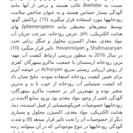
نسبت به
Baetidae
غالب هستند و برخی از آنها مانند
آلودگی بسیار حساس هستند و به عنوان شاخص سلامت
رودخانه­ها مورد استفاده قرار می­گیرند (15). پراکنش گونه­
توسط متغیرهای محیطی مانند
Ephemeroptera
های
عرض رودخانه، سرعت جریان آب، pH، هدایت الکتریکی،
مواد مغذی، مقدار اکسیژن محلول و جنگل زدایی تحت
تاثیر قرار می­گیرد (10). Hovannisyan و Shahnazaryan
در سال 2016 به منظور بررسی ارتباط کیفیت آب مهم­
ترین رودخانه ارمنستان با جمعیت ماکرو بی­مهرگان کفزی
در حوضه آبریز Achuryan از روش ارزیابی زیستی سریع
برای تعیین کیفیت رودخانه استفاده نمودند. نتایج نشان داد
که کیفیت شیمیایی آب رودخانه از خوب تا بد و بدترین
متغیر بوده و مهم­ترین اثر بر جمعیت ماکرو بی­مهرگان،
آلودگی ناشی از وجود مواد مغذی بود. ورود منابع آلاینده در
رودخانه­ها خصوصیات فیزیکوشیمیایی از قبیل اسیدیته، دما،
هدایت الکتریکی، مواد مغذی، اکسیژن محلول و بسیاری
دیگر از خصوصیات آن را تحت تاثیر قرار می­دهد (8) و شدت
آلودگی رودخانه­ها در تنوع موجوداتی که در آن می­توانند زنده