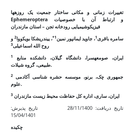
تغییرات زمانی و مکانی ساختار جمعیت یک روزه­ها
و ارتباط آن با خصوصیات
Ephemeroptera
فیزیکوشیمیایی رودخانه تجن
–
استان مازندران
2
1*
1
سامره باقری
، جاوید ایمانپور نمین
، ییندریشکا بویکووا
و
3
روح الله اسماعیلی
1
ایران، صومعه­سرا، دانشگاه گیلان، دانشکده منابع
طبیعی، گروه شیلات.
2
جمهوری چک، برنو، موسسه حشره ­شناسی آکادمی
علوم.
3
ایران، ساری، اداره کل حفاظت محیط زیست مازندران
تاریخ دریافت: 28/11/1400 تاریخ پذیرش:
15/04/1401
چکیده