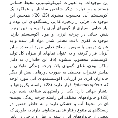
این موجودات به تغییرات فیزیکوشیمیایی محیط حساس
هستند و به عبارت دیگر شاخص ساختار و عملکرد یک
اکوسیستم آبی محسوب می­شوند (25، 26)؛ همچنین این
موجودات، جزئی از زنجیره غذایی زیستگاه­های آبی بوده و
نیاز غذایی بسیاری از گونه­های آبزی را تهیه و بدین ترتیب
نقش حیاتی در چرخه انرژی و مواد اکوسیستم دارند.
موجودات کفری باعث معدنی شدن مواد آلی شده و به
عنوان دومین یا سومین سطح غذایی مورد استفاده سایر
آبزیان قرار گرفته و به عنوان نمایه­ای از میزان کل تولید
اکوسیستم محسوب می­شوند (6). این جانداران به دلیل
ساکن بودن، غنای گونه­ای بالا، چرخه زندگی طولانی و
نمایش تغییرات محیطی به صورت دوره­ای، بیش از دیگر
جانداران آبزی در ارزیابی اکوسیستم­های آبی مورد توجه
که
Ephemeroptera
قرار دارند (28.( راسته یک­روزه­ها یا
انتشار جهانی دارد؛ یکی از راسته­های شناخته شده بوده
(29) و خانواده­های مختلف این راسته چرخه زندگی پیچیده­
ای در محیط آب و خشکی دارند و به خاطر حضور در
زیستگاه­های متنوع رفتار غذایی متفاوتی دارند به طوری که
بعضی از خانواده­های این راسته در بهار و برخی در پاییز