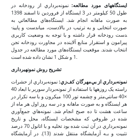
ایستگاه­های مورد مطالعه:
ﻧﻤﻮﻧﻪ­ﺑﺮﺩﺍﺭﻱ از رودخانه ﺩﺭ
ﻃﻮﻝ 50 ﻛﻴﻠﻮﻣﺘﺮ ﺩﺭ 3 ﺍﻳﺴﺘﮕﺎﻩ ﺍﺯ فروردین ﺗﺎ اسفند 1398
به صورت ماهانه ﺍﻧﺠﺎﻡ ﺷﺪ. ﺍﻳﺴﺘﮕﺎﻩ­ﻫﺎﻱ ﻣﻄﺎﻟﻌﺎﺗﻲ به
صورت انتخابی و به ترتیب در بالادست، میان­دست و پایین­
دست رودخانه قرار داشته و با توجه به وضعیت کاربری
پیرامون و استقرار ﻣﻨﺎﺑﻊ ﺁﻻﻳﻨﺪﻩ در مجاورت ﺭﻭﺩﺧﺎﻧﻪ ﺗﺠﻦ
انتخاب شدند. ﻣﻮﻗﻌﻴﺖ ﺍﻳﺴﺘﮕﺎﻩ­ﻫﺎی مورد مطالعه ﺩﺭ جدول
1 و ﺷﻜﻞ 1 ﻧﺸﺎﻥ ﺩﺍﺩﻩ ﺷﺪﻩ ﺍﺳﺖ.
تشریح روش نمونه­برداری
ﻧﻤﻮﻧﻪ­ﺑﺮﺩﺍﺭﻱ ﺍﺯ ﺑﻲ­ﻣﻬﺮﮔﺎﻥ ﻛﻒﺯﻱ:
ﻧﻤﻮﻧﻪﺑﺮﺩﺍﺭﻱ ﺍﺯ حشرات
راسته یک روزه­ها ﺑﺎ ﺍﺳﺘﻔﺎﺩﻩ ﺍﺯ ﻧﻤﻮﻧﻪ­ﺑﺮﺩﺍﺭ ﺳﻮﺭﺑﺮ ﺑﺎ ﺍﺑﻌﺎﺩ 40
×40 ﺳﺎﻧﺘﻲ­ﻣﺘﺮ ﻭ ﭼﺸﻤﻪ ﺗﻮﺭ 100 ﻣﻴﻜﺮﻭﻥ ﻭ ﺑﺎ سه ﺗﻜﺮﺍﺭ ﺩﺭ
ﻫﺮ ﺍﻳﺴﺘﮕﺎﻩ و به صورت ماهانه و در سه روز اول هر ماه از
ساعت هشت تا ده صبح ﺍﻧﺠﺎﻡ ﺷﺪ. ﻧﻤﻮﻧﻪ­ﻫﺎﻱ ﺟﻤﻊ­ﺁﻭﺭﻱ
ﺷﺪﻩ ﺩﺭ ﻇﺮﻭﻓﻲ ﻛﻪ ﻣﺸﺨﺼﺎﺕ ﺍﻳﺴﺘﮕﺎﻩ، ﻣﺤﻞ ﻭ ﺗﺎﺭﻳﺦ
ﻧﻤﻮﻧﻪﺑﺮﺩﺍﺭﻱ ﺩﺭ ﺁﻥ ﺛﺒﺖ ﺷﺪﻩ ﺑﻮﺩ ﺗﺨﻠﻴﻪ ﻭ با اتانول 70 درصد
ﺗﺜﺒﻴﺖ ﻭ ﺑـﻪ ﺁﺯﻣﺎﻳﺸﮕﺎﻩ ﻣﻨﺘﻘﻞ ﺷﺪﻧﺪ (13). در ﺁﺯﻣﺎﻳﺸﮕﺎﻩ