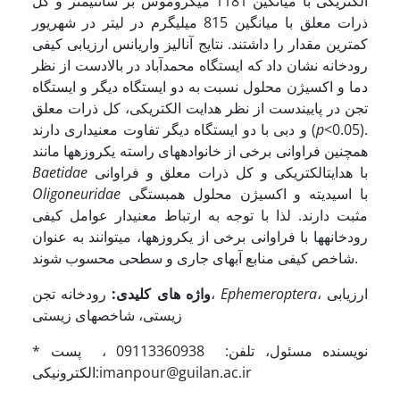
الکتریکی با میانگین 1181 میکروموس بر سانتی­متر و کل
ذرات معلق با میانگین 815 میلی­گرم در لیتر در شهریور
کمترین مقدار را داشتند. نتایج آنالیز واریانس ارزیابی کیفی
رودخانه نشان داد که ایستگاه محمدآباد در بالادست از نظر
دما و اکسیژن محلول نسبت به دو ایستگاه دیگر و ایستگاه
تجن در پایین­دست از نظر هدایت الکتریکی، کل ذرات معلق
<0.05).
p
و دبی با دو ایستگاه دیگر تفاوت معنی­داری دارند (
همچنین فراوانی برخی از خانواده­های راسته یک­روزه­ها مانند
با هدایت­الکتریکی و کل ذرات معلق و فراوانی
Baetidae
با اسیدیته و اکسیژن محلول همبستگی
Oligoneuridae
مثبت دارند. لذا با توجه به ارتباط معنی­دار عوامل کیفی
رودخانه­ها با فراوانی برخی از یک­روزه­ها، می­توانند به عنوان
شاخص کیفی منابع آب­های جاری و سطحی محسوب شوند.
، ارزیابی
Ephemeroptera
رودخانه تجن،
واژه های کلیدی:
زیستی، شاخص­های زیستی
* نویسنده مسئول، تلفن: 09113360938 ، پست
الکترونیکی:imanpour@guilan.ac.ir