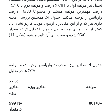
تحلیل نیز مولفه اول با 97/81 درصد و مولفه دوم با 19/16
درصد مهم­ترین مولفه هستند و مجموعا 16/98 درصد
واریانس را توجیه می­کنند (جدول 4). همچنین بررسی معنی­
داری هر کدام از این مقادیر با آزمون مونت کارلو نشان داد
برای مولفه اول و دوم با تحلیل CCA کمتر از
p
که مقدار
05/0 شده و معنی­داری آن تایید می­شود (شکل 11).
جدول 4- مقادیر ویژه و درصد واریانس توجیه شده مولفه
ها در تحلیل CCA
درصد
مولفه
مقادیر ویژه
مقادیر
ویژه
999
N=
001/0=
p
مقدار