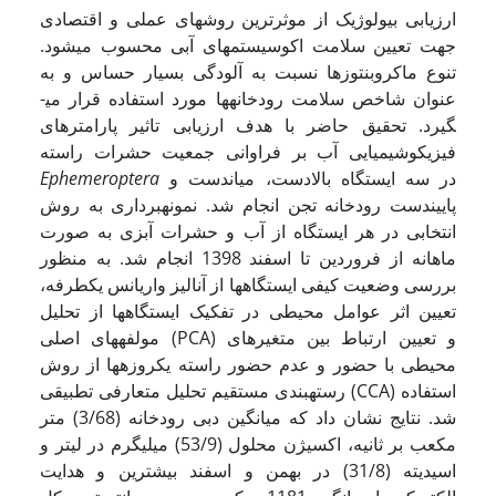
ارزیابی بیولوژیک از موثرترین روش­­های عملی و اقتصادی
جهت تعیین سلامت اکوسیستم­های آبی محسوب می­شود.
تنوع ماکروبنتوزها نسبت به آلودگی بسیار حساس و به
عنوان شاخص سلامت رودخانه­ها مورد استفاده قرار می­
گیرد. تحقیق حاضر با هدف ارزیابی تاثیر پارامترهای
فیزیکوشیمیایی آب بر فراوانی جمعیت حشرات راسته
در سه ایستگاه بالادست، میان­دست و
Ephemeroptera
پایین­دست رودخانه تجن انجام شد. نمونه­برداری به روش
انتخابی در هر ایستگاه از آب و حشرات آبزی به صورت
ماهانه از فروردین تا اسفند 1398 انجام شد. به منظور
بررسی وضعیت کیفی ایستگاه­ها از آنالیز واریانس یک­طرفه،
تعیین اثر عوامل محیطی در تفکیک ایستگاه­ها از تحلیل
مولفه­های اصلی (PCA) و تعیین ارتباط بین متغیرهای
محیطی با حضور و عدم حضور راسته یک­روزه­ها از روش
رسته­بندی مستقیم تحلیل متعارفی تطبیقی (CCA) استفاده
شد. نتایج نشان داد که میانگین دبی رودخانه (3/68) متر
مکعب بر ثانیه، اکسیژن محلول (53/9) میلی­گرم در لیتر و
اسیدیته (31/8) در بهمن و اسفند بیشترین و هدایت