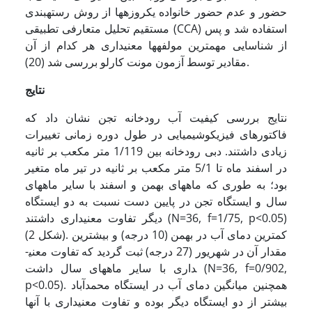
حضور و عدم حضور خانواده­ یک­روزه­ها از روش رسته­بندی
مستقیم تحلیل متعارفی تطبیقی (CCA) استفاده شد و پس
از شناسایی مهم­ترین مولفه­ها معنی­داری هر کدام از آن
مقادیر توسط آزمون مونت کارلو بررسی شد (20).
ﻧﺘﺎﻳﺞ
نتایج بررسی کیفیت آب رودخانه تجن نشان داد که
فاکتورهای فیزیکوشیمیایی در طول دوره زمانی تغییرات
زیادی داشتند. دبی رودخانه بین 1/119 متر مکعب بر ثانیه
در اسفند ماه تا 5/1 متر مکعب بر ثانیه در تیر ماه متغیر
بود؛ به طوری که ماه­های بهمن و اسفند با سایر ماه­های
سال و ایستگاه تجن در پایین دست نسبت به دو ایستگاه
دیگر تفاوت معنی­داری داشتند (N=36, f=1/75, p<0.05)
(شکل 2). کمترین دمای آب در بهمن (10 درجه) و بیشترین
مقدار آن در شهریور (27 درجه) ثبت گردید که تفاوت معنی­
داری با سایر ماه­های سال داشت (N=36, f=0/902,
p<0.05). همچنین میانگین دمای آب در ایستگاه محمدآباد
بیشتر از دو ایستگاه دیگر بوده و تفاوت معنی­داری با آنها