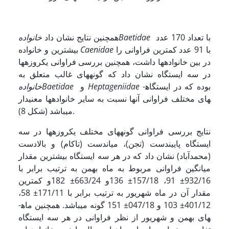
با تعداد 170 عدد
Baetidae
همچنین نتایج نشان داد
خانواده
با 91 عدد کمترین فراوانی را
Caenidae
بیشترین و خانواده
در بین خانواده­ها داشت، همچنین بررسی فراوانی یک­روزه­ها
در سه ایستگاه نشان داد که گونه­های غالب متعلق به
بوده که در ایستگاه­
Heptageniidae
و
Baetidae
خانواده
های مختلف فراوانی آنها نسبت به سایر خانواده­ها معنی­دار
می­باشد (شکل 8).
نتایج بررسی فراوانی گونه­های مختلف یک­روزه­ها در سه
ایستگاه پایین­دست (تجن)، میان­دست (تاکام) و بالادست
(محمدآباد) نشان داد که در هر سه ایستگاه بیشترین مقدار
میانگین فراوانی مربوط به ماه­ بهمن به ترتیب برابر با
932/16± 91، 157/18± 136و 663/24± 182و کمترین
مقدار آن در ماه شهریور به ترتیب برابر با 171/11± 58،
401/12± 103 و 047/18± 151 گونه می­باشد. همچنین ماه­
های بهمن و شهریور از نظر فراوانی در هر سه ایستگاه