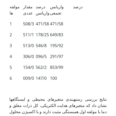
درصد واریانس
درصد
مقدار
مولفه
تجمعی
واریانس
عددی
ها
1
508/3
471/58
471/58
2
511/1
178/25
649/83
3
513/0
546/8
195/92
4
306/0
096/5
291/97
5
154/0
562/2
853/99
6
009/0
147/0
100
نتایج بررسی رسته­بندی متغیرهای محیطی و ایستگاه­ها
نشان داد که متغیرهای هدایت الکتریکی، کل ذرات معلق و
دما با مولفه اول همبستگی مثبت دارند و با اکسیژن محلول