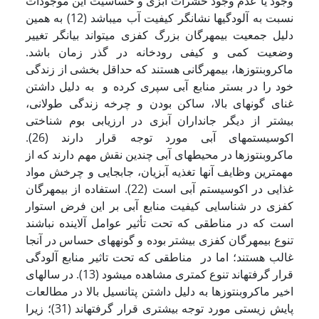
وجود یا عدم وجود حشرات آبزی و حساسیت این موجودات
نسبت به آلودگی­ها نشانگر کیفیت آب می­باشد (12) به همین
دلیل جمعیت بی­­مهرگان بزرگ کفزی می­تواند بیانگر تغییر
وضعیت کمی و کیفی رودخانه در گذر زمان باشد.
ماکروبنتوزها، بی­مهر­گانی هستند که حداقل بخشی از زندگی
خود را در بستر منابع آبی سپری کرده و به دلیل داشتن
غنای گونه­ای بالا، ساکن بودن و چرخه زندگی طولانی،
بیشتر از دیگر جانداران آبزی در ارزیابی بوم شناختی
اکوسیستم­های آبی مورد توجه قرار دارند (26).
ماکروبنتوزها در محیط­های آبی چندین نقش مهم دارند که از
مهم­ترین وظایف آنها تغذیه آبزیان، جابجایی و چرخش مواد
غذایی در اکوسیستم آبی است (22). استفاده از بی­مهرگان
کفزی در شناسایی کیفیت منابع آبی بر این فرض استوار
است که در مناطقی که تحت تأثیر عوامل آلاینده نباشند
تنوع بی­مهرگان کفزی بیشتر بوده و گونه­های حساس در آنجا
غالب هستند؛ اما در مناطقی که تحت تاثیر منابع آلودگی
قرار گرفته­اند تنوع کمتری مشاهده می­شود (13). در سال­های
اخیر ماکروبنتوزها به دلیل داشتن پتانسیل بالا در مطالعات
پایش زیستی مورد توجه بیشتری قرار گرفته­اند (31)؛ زیرا