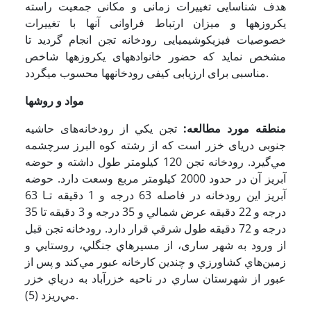
هدف شناسایی تغییرات زمانی و مکانی جمعیت راسته
یکروزه­ها و میزان ارتباط فراوانی آنها با تغییرات
خصوصیات فیزیکوشیمیایی رودخانه تجن انجام گردید تا
مشخص نماید که حضور خانواده­های یک­روزه­ها شاخص
مناسبی برای ارزیابی کیفی رودخانه­ها محسوب می­گردد. ­
مواد و روشها
منطقه مورد مطالعه:
ﺗﺠﻦ ﻳﻜﻲ ﺍﺯ ﺭﻭﺩﺧﺎﻧﻪﻫﺎی حاشیه
جنوبی دریای خزر است که ﺍﺯ ﺭﺷﺘﻪ ﻛﻮﻩ ﺍﻟﺒﺮﺯ ﺳﺮﭼﺸﻤﻪ
ﻣﻲﮔﻴﺮﺩ. رودخانه ﺗﺠﻦ 120 ﻛﻴﻠﻮﻣﺘﺮ ﻃﻮﻝ ﺩﺍﺷﺘﻪ ﻭ ﺣﻮﺿﻪ
ﺁﺑﺮﻳﺰ ﺁﻥ ﺩﺭ ﺣﺪﻭﺩ 2000 ﻛﻴﻠﻮﻣﺘﺮ ﻣﺮﺑﻊ ﻭﺳﻌﺖ ﺩﺍﺭﺩ. ﺣﻮضه
ﺁﺑﺮﻳﺰ این رودخانه ﺩﺭ ﻓﺎﺻﻠﻪ 63 ﺩﺭﺟﻪ و 1 دقیقه ﺗـﺎ 63
ﺩﺭﺟﻪ ﻭ 22 ﺩﻗﻴﻘﻪ ﻋﺮﺽ ﺷﻤﺎﻟﻲ ﻭ 35 ﺩﺭﺟﻪ ﻭ 3 ﺩﻗﻴﻘﻪ ﺗﺎ 35
ﺩﺭﺟﻪ ﻭ 72 ﺩﻗﻴﻘﻪ ﻃﻮﻝ ﺷﺮﻗﻲ ﻗﺮﺍﺭ ﺩﺍﺭﺩ. ﺭﻭﺩﺧﺎﻧﻪ ﺗﺠﻦ قبل
ﺍﺯ ﻭﺭﻭﺩ ﺑﻪ ﺷﻬﺮ ساری، ﺍﺯ ﻣﺴﻴﺮﻫﺎﻱ ﺟﻨﮕﻠﻲ، ﺭﻭﺳﺘﺎﻳﻲ ﻭ
ﺯﻣﻴﻦﻫﺎﻱ ﻛﺸﺎﻭﺭﺯﻱ ﻭ ﭼﻨﺪﻳﻦ ﻛﺎﺭﺧﺎﻧﻪ ﻋﺒﻮﺭ ﻣﻲﻛﻨﺪ و پس از
عبور از ﺷﻬﺮﺳﺘﺎﻥ ﺳﺎﺭﻱ ﺩﺭ ﻧﺎﺣﻴﻪ ﺧﺰﺭﺁﺑﺎﺩ ﺑﻪ ﺩﺭﻳﺎﻱ ﺧﺰﺭ
ﻣﻲ­ﺭﻳﺰﺩ (5).