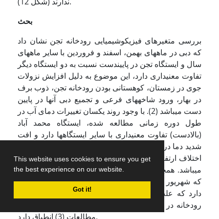
ندارند (شکل 12).
بحث
بررسی متغیرهای فیزیکوشیمیایی رودخانه تجن نشان داد
که دبی در ماه­های بهمن، اسفند و فروردین با سایر ماه­های
سال و ایستگاه تجن در پایین­دست نسبت به دو ایستگاه دیگر
تفاوت معنی­داری دارد، این موضوع به دلیل افزایش نزولات
جوی در زمستان، کوهستانی بودن رودخانه تجن، ذوب برف
در بهار، ورود شاخه­های فرعی و تجمیع دبی آنها در پایین
دست می­باشد (2). با وجود روند یکسان تغییرات دمای آب در
طول دوره زمانی مطالعه شده، ایستگاه محمد آباد
(بالادست) تفاوت معنی­داری با سایر ایستگاه­ها دارد و افت
شدید دما در این ایستگاه به علت کوهستانی بودن منطقه و
اختلاف ارتفاع بیش از 500 متر نسبت به دو ایستگاه دیگر
This website uses cookies to ensure you get
می­باشد. همچنین بررسی زمانی تغییرات دما نیز نشان داد
the best experience on our website.
که شهریور نسبت به سایر ماه­های سال تفاوت معنی­داری
Got it!
دارد که علت آن گرم شدن هوا و کاهش شدید دبی آب
رودخانه در فصول گرم سال می­باشد، این موضوع با نتایج
مطالعات (3) انطباق دارد.