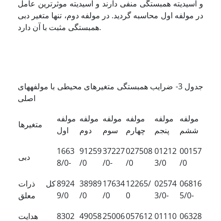
و اسیدیته همبستگی منفی دارند و اسیدیته موثرترین عامل
در مولفه اول محاسبه گردید. در مولفه دوم، تنها متغیر دبی
همبستگی مثبت با آن دارد.
جدول 3- ضرایب همبستگی متغیرهای محیطی با مولفه­های
اصلی
مولفه
مولفه
مولفه
مولفه
مولفه
مولفه
متغیرها
ششم
پنجم
چهارم
سوم
دوم
اول
1663
91259
37227
027508
01212
00157
دبی
8/0-
/0
/0-
/0
3/0
/0
06816
02574
12265/
17634
38989
8924
کل ذرات
5/0-
3/0-
0
/0
/0
9/0
معلق
06328
01110
057612
25006
49058
8302
هدایت