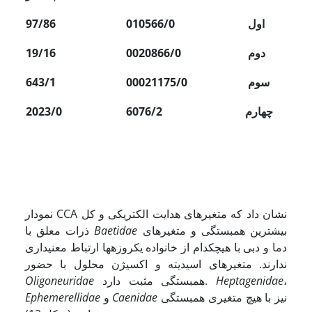
اول
010566/0
97/86
دوم
0020866/0
19/16
سوم
00021175/0
643/1
چهارم
6076/2
2023/0
نمودار CCA نشان داد که متغیرهای هدایت الکتریکی و کل
بیشترین همبستگی و متغیرهای
Baetidae
ذرات معلق با
دما و دبی با هیچ­کدام از خانواده یک­روزه­ها ارتباط معنی­داری
ندارند. متغیرهای اسیدیته و اکسیژن محلول با حضور
،
Heptagenidae
همبستگی مثبت دارد.
Oligoneuridae
نیز با هیچ متغیری همبستگی
Caenidae
و
Ephemerellidae