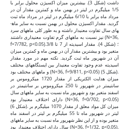
داشت (شکل 3). بیشترین میزان اکسیژن محلول برابر با
1/5 میلی­گرم در لیتر در بهمن ماه و کمترین مقدار آن در
مرداد ماه برابر با 6/10 میلی­گرم در لیتر در مرداد ماه ثبت
گردید. مقدار اکسیژن محلول در بهمن نسبت به سایر ماه­
های سال تفاوت معنی­دار داشته و به طور کلی ماه­های سرد
نیز نسبت به ماه­های گرم تفاوت معنی­داری داشتند (N=36,
f=7/782, p<0.05).؛ (شکل 4). مقدار اسیدیته از 7 تا 3/8
متغیر بود و بیشترین مقدار آن در بهمن ماه و کمترین میزان
آن در شهریور ماه ثبت گردید. نکته مهم در مورد مقدار
اسیدیته عدم وجود تفاوت معنی­دار بین ایستگاه­های مختلف
و ماه­های مختلف بود (N=36, f=9/811, p<0.05) (شکل 5).
میزان هدایت الکتریکی از مقدار 1720 میکروموس بر
سانتی­متر در شهریور تا 250 میکروموس بر سانتی­متر در
اسفند متغیر بود و شهریور ماه نسبت به سایر ماه­های سال
دارای اختلاف معنی­دار بود (N=36, f=0/702, p<0.05)
(شکل 6). میزان کل مواد معلق از مقدار 1070 میلی­گرم بر
لیتر در شهریور ماه تا 55 میلی­گرم بر لیتر در اسفند ماه
متغیر بوده و از این نظر شهریور ماه نسبت به سایر ماه­های
سال دارای اختلاف معنی­دار بود (N=36, f=1/32, p<0.05).