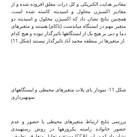
مقادیر هدایت الکتریکی و کل ذرات معلق افزوده شده و از
مقادیر اکسیژن محلول و اسیدیته کاسته شده است.
همچنین نتایج نشان داد که اکسیژن محلول و اسیدیته دو
متغیر مهم در ایستگاه میان­دست (تاکام) هستند و متغیرهای
دما و دبی بر هیچ­ یک از ایستگاه­ها تاثیرگذار نبوده و هیچ کدام
از متغیرها در منطقه محمد آباد تاثیرگذار نیستند (شکل 11).
شکل 11- نمودار بای پلات متغیرهای محیطی و ایستگاه­های
نمونه­برداری
بررسی نتایج ارتباط متغیرهای محیطی با حضور و عدم
حضور خانواده راسته یک­روزه­ها در روش رسته­بندی
مستقیم تحلیل متعارفی تطبیقی (CCA) نشان داد که در این