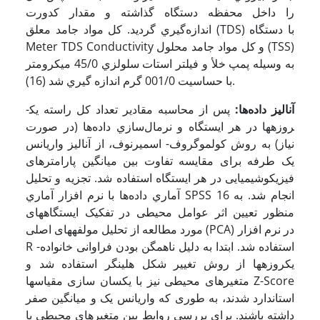
ﺭﺍ ﺩﺍﺧﻞ ﻣﺤﻔﻈﻪ ﺩﺳﺘﮕﺎﻩ ﮔﺬﺍﺷﺘﻪ ﻭ ﻣﻘﺪﺍﺭ ﻛﺪﻭﺭﺕ
ﺍﻧﺪﺍﺯﻩﮔﻴﺮﻱ ﮔﺮﺩﻳﺪ. کل مواد جامد معلق (TDS) با دستگاه
Meter TDS Conductivity ﻭ ﻛﻞ ﻣﻮﺍﺩ ﺟﺎﻣﺪ ﻣﺤﻠﻮﻝ (TSS)
به ﻭﺳﻴﻠﻪ ﭘﻤﭗ ﺧﻸ ﻭ ﻓﻴﻠﺘﺮ ﺍﺳﺘﺎﺕ ﺳﻠﻮﻟﺰﻱ 45/0 ﻣﻴﻜﺮﻭﻣﺘﺮ
ﺑﺎ ﺣﺴﺎﺳﻴﺖ 001/0 ﮔﺮﻡ ﺍﻧﺪﺍﺯﻩ ﮔﻴﺮﻱ ﺷﺪ (16).
ﺁﻧﺎﻟﻴﺰ ﺩﺍﺩﻩﻫﺎ:
پس از محاسبه مقادیر تعداد کل راسته یک­
روزه­ها در هر ایستگاه و ﻧﺮﻣﺎﻝ­ﺳﺎﺯﻱ ﺩﺍﺩﻩﻫﺎ (در صورت
نیاز) ﺑﻪ ﺭﻭﺵ ﻛﻮﻟﻤﻮﮔﺮﻭﻑ- ﺍﺳﻤﻴﺮﻧﻮﻑ، از آنالیز واریانس
یک طرفه برای مقایسه تفاوت بین میانگین پارامترهای
فیزیکوشیمیایی در هر ایستگاه استفاده شد. ﺗﺠﺰﻳﻪ ﻭ ﺗﺤﻠﻴﻞ
ﺁﻣﺎﺭﻱ ﺩﺍﺩﻩﻫﺎ ﺑﺎ ﻧﺮﻡ افزار ﺁﻣﺎﺭﻱ SPSS 16 ﺍﻧﺠﺎﻡ ﺷﺪ. به
منظور تعیین اثر عوامل محیطی در تفکیک ایستگاه­های
مورد مطالعه از تحلیل مولفه­های اصلی (PCA) در نرم افزار
R استفاده شد. ابتدا به دلیل ناهمگن بودن فراوانی خانواده­
یک­روزه­ها از روش تغییر شکل هلینگر استفاده شد و
متغیرهای محیطی نیز با یکسان سازی مقیاس­ها Z-Score
استاندارد شدند، به طوری که واریانس یک و میانگین صفر
داشته باشند. برای بررسی روابط بین متغیرهای محیطی با