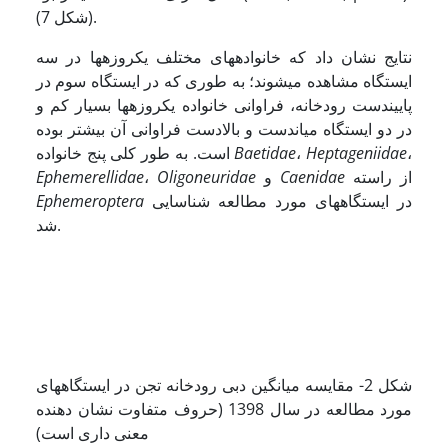
(شکل 7).
نتایج نشان داد که خانواده­های مختلف یک­روزه­ها در سه
ایستگاه­ مشاهده می­شوند؛ به طوری که در ایستگاه سوم در
پایین­دست رودخانه، فراوانی خانواده یک­روزه­ها بسیار کم و
در دو ایستگاه میان­دست و بالادست فراوانی آن بیشتر بوده
،
Heptageniidae
،
Baetidae
است. به طور کلی پنج خانواده
از راسته
Caenidae
و
Oligoneuridae
،
Ephemerellidae
در ایستگاه­های مورد مطالعه شناسایی
Ephemeroptera
شد.
ﺷﻜﻞ 2- مقایسه میانگین دبی ﺭﻭﺩﺧﺎﻧﻪ ﺗﺠﻦ در ایستگاه­های
مورد مطالعه در سال 1398 (حروف متفاوت نشان دهنده
معنی داری است)