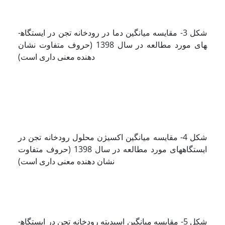
ﺷﻜﻞ 3- مقایسه میانگین دما در رﻭﺩﺧﺎﻧﻪ ﺗﺠﻦ در ایستگاه­
های مورد مطالعه در سال 1398 (حروف متفاوت نشان
دهنده معنی داری است)
ﺷﻜﻞ 4- مقایسه میانگین اکسیژن محلول ﺭﻭﺩﺧﺎﻧﻪ ﺗﺠﻦ در
ایستگاه­های مورد مطالعه در سال 1398 (حروف متفاوت
نشان دهنده معنی داری است)
ﺷﻜﻞ 5- مقایسه میانگین اسیدیته ﺭﻭﺩﺧﺎﻧﻪ ﺗﺠﻦ در ایستگاه­