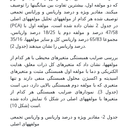
که دو مولفه اول، بیشترین تفاوت بین میانگین­ها را توصیف
می­کنند. مقادیر ویژه و درصد واریانس و ورایانس تجمعی
توصیف شده هر کدام از مولفه­های تحلیل مولفه­های اصلی
(PCA) در جدول 2 نشان داده شده است، مولفه اول با
47/58 درصد و مولفه دوم یا 18/25 درصد واریانس،
مجموعا 65/83 درصد واریانس کل و سایر مولفه­ها، 35/16
درصد واریانس را نشان می­دهند (جدول 2).
بررسی ضرایب همبستگی متغیرهای محیطی با هر کدام از
مولفه­ها، نشان داد که متغیرهای کل ذرات معلق، هدایت
الکتریکی و دما با مولفه اول همبستگی مثبت و متغیرهای
اسیدیته و اکسیژن محلول همبستگی منفی دارند و تنها
متغیری که با مولفه دوم همبستگی بالایی دارد، دبی است
(جدول 3). نمودارهای ضرایب همبستگی هر کدام از
متغیرها با مولفه­های اصلی در شکل 6 نمایش داده شده
است (شکل 10).
جدول 2- مقادیر ویژه و درصد واریانس و واریانس تجمعی
مولفه­های اصلی