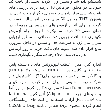
شستشو داده شد و سپس وزن گردید. بخشی از بافت کبد
حیوانات در محلول فرمالین 10 درصد برای بررسی های
بافت شناسی قرار داده شد. قسمتی دیگر از بافت کبدی در
محلول 50 میلی مولار بافر سالین فسفات (PH7) هموژن
گردید و برای انجام آزمون های بیوشیمیایی مربوطه در
دمای منفی 70 درجه سانتیگراد تا روز انجام آزمایش
نگهداری شد. بافت چربی پشت صفاقی به منظور ارزیابی
میزان بیان ژن به سرعت جدا و سپس در داخل نیتروژن
مایع قرار داده شد. نمونه های بافت چربی تا روز آزمایش
در دمای منفی 80 درجه سانتیگراد نگهداری شدند.
اندازه گیری میزان غلظت لیپوپروتئین های با دانسیته پایین
(LDL-C)، دانسیته بالا (HDL-C) ، تری گلیسیرید ((TG،
کلسترول تام (TC)و گلوکز سرم توسط معرف های
شرکت زیست شیمی - ایران انجام گردید. اندازه گیری
سطح سرمی فاکتور نکروز تومور آلفا (Tumor necrosis
factor α)، آدیپونکتین (Adiponectin) و اسیدهای چرب
آزاد با استفاده از کیت های آزمایشگاهی (Rat ELISA kit,
CUSABIO Diagnostic, Japan)انجام گردید. محتوی تری