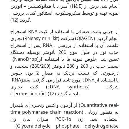
آمیزی با هماتوکسیلین – ائوزین (H&E) انجام شد. برش از
نمونه تهیه و توسط میکروسکوپ، استئاتوز کبدی بررسی
گردید (12).
استخراج RNA از چربی پشت صفاقی با استفاده از کیت
تجاری (RNeasy mini kit) شرکت (QIAGEN) انجام گردید.
پس از استخراج RNA ، غلظت آن با استفاده از بررسی
جذب نور در طول موج 260 نانومتر بوسیله دستگاه
(NanoDrop)تعیین شد. خلوص نمونه ها با استفاده از
نسبت جذب در 260 و 280 نانومتر (280/260) سنجیده و
درصورتی که نسبت نزدیک به مقدار 2 بود، خلوص
RNAمورد تایید قرار می گرفت. سنتز cDNA با استفاده از
کیت تجاری (cDNA synthesis) شرکت
(Termoscientific) انجام گردید (12).
از آزمون واکنش زنجیره ای پلیمراز (Quantitative real-
time polymerase chain reaction) به منظور ارزیابی
میزان بیان ژن PGC-1α استفاده شد. ژن
(Glyceraldehyde phosphate dehydrogenase