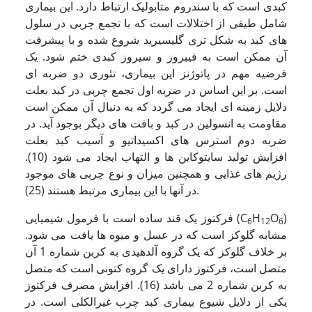
کبدی است که با سندروم متابولیک ارتباط دارد. این بیماری
شامل طیفی از اختلالات است که با تجمع چربی در سلول
های کبد به شکل تری گلیسیرید شروع شده و با پیشرفت
آن ممکن است به فیبروز و سیروز کبدی ختم شود. یک
فرضیه مهم در پاتوژنز این بیماری، تئوری دو ضربه ای
است. بر این اساس در ضربه اول تجمع چربی در کبد بعلت
دلایل زمینه ای ایجاد می گردد که به دنبال آن ممکن است
مقاومت به انسولین در کبد و بافت های دیگر بوجود آید. در
ضربه دوم استرس های اکسیداتیو و آسیب کبد بعلت
افزایش تولید سایتوکاین ها و التهاب ایجاد می شود (10).
رژیم های غذایی و همچنین میزان و نوع چربی های موجود
در آنها با این بیماری مرتبط هستند (25).
)
O
H
فرکتوز یک قند ساده است با فرمول شیمیایی (C
6
12
6
مشابه گلوکز است که در عسل و میوه ها یافت می شود.
بر خلاف گلوکز که یک گروه آلدهیدی به کربن شماره 1 آن
متصل است، فرکتوز دارای یک گروه کتونی است که متصل
به کربن شماره 2 می باشد (16). افزایش مصرف فرکتوز
یکی از دلایل شیوع بیماری کبد چرب غیرالکلی است. در