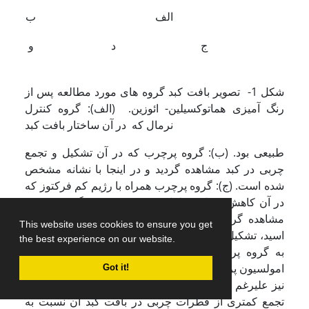
الف
ب
ج
د
و
شکل 1- تصویر بافت کبد گروه های مورد مطالعه پس از
رنگ آمیزی هماتوکسیلین- ائوزین. (الف): گروه کنترل
نرمال که در آن ساختار بافت کبد
طبیعی بود. (ب): گروه پرچرب که در آن تشکیل و تجمع
چربی در کبد مشاهده گردید و در اینجا با نشانه مشخص
شده است. (ج): گروه پرچرب همراه با رژیم کم فرکتوز که
در آن کاهش میزان قطرات چربی نسبت به گروه پرچرب
مشاهده گردید. (د): گروه پرچرب همراه با آلفا لیپوئیک
This website uses cookies to ensure you get
اسید، تشکیل و تجمع کمتری از قطرات چربی در آن نسبت
the best experience on our website.
به گروه پرچرب دیده شد. (و): در گروه دریافت کننده
امولسیون پرچرب همراه با رژیم کم فرکتوز - لیپوئیک اسید
Got it!
نیز علیرغم دریافت یک رژیم امولسیون پرچرب، تشکیل و
تجمع کمتری از قطرات چربی در بافت کبد آن نسبت به