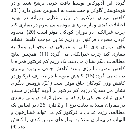
گردد. این آدیپوکاین توسط بافت چربی ترشح شده و در
هومئوستاز گلوکز و حساسیت به انسولین نقش دارد (31).
کاهش میزان فرکتوز در رژیم غذایی روزانه در بهبود
اختلالات کبدی و پارامترهای بیوشیمایی سرم در بیماری کبد
چرب غیرالکلی در دوران کودکی موثر است (20). محدود
کردن مصرف فرکتوز در رژیم غذایی موجب کاهش نشانه
های بیماری های قلبی و عروقی در نوجوانان مبتلا به
بیماری کبد چرب غیرالکلی می گردد (11). همچنین نتایج
مطالعات دیگر نشان می دهد، یک رژیم کم فرکتوز همراه با
کاهش مصرف انرژی باعث کاهش چاقی و بهبود بیماری
دیابت می گردد (18). کاهش متوسط در مصرف فرکتوز در
کاهش وزن کودکان چاق موثر است (21). پژوهش دیگری
نشان می دهد یک رژیم کم فرکتوز بر آنزیم گیلکوژن سنتاز
کبدی اثرات تحریکی دارد که این عمل اثرات درمانی مفیدی
در بیماران مبتلا به دیابت نوع 1 و 2 دارد (26). بر اساس یک
مطالعه، رژیم غذایی با فرکتوز کم می تواند فشارخون و
التهاب در بیماران مبتلا به بیمار های مزمن کبدی را کاهش
دهد (4).