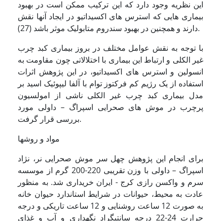
این نظریه وجود دارد که این ترکیب ممکن است در بهبود
بیماری هایی که استرس های اکسیداتیو در ایجاد آنها نقش
دارند و همچنین در بهبود سندروم متابولیک موثر باشد (27).
با توجه به نقش عوامل مختلف در بروز بیماری کبد چرب
غیر الکلی و ارتباط این بیماری با اختلالاتی چون مقاومت به
انسولین و استرس های اکسیداتیو، در این پژوهش اثرات
استفاده از یک رژیم کم فرکتوز توام با آلفا لیپوئیک اسید بر
مدل بیماری کبد چرب غیر الکلی ناشی از امولسیون
پرچرب در موش های صحرایی اسپراگ – داولی مورد
بررسی قرار گرفت.
مواد و روشها
برای انجام این پژوهش چهل سر موش صحرایی نر، نژاد
اسپراگ – داولی با وزن تقریبی 220-200 گرم از موسسه
سرم و واکسن رازی کرج - ایران خریداری شد. به منظور
عادت به محیط، حیوانات در شرایط استاندارد حیوان خانه
به صورت 12 ساعت روشنایی و 12 ساعت تاریکی و درجه
حرارت 24-22 درجه سانتیگراد نگهداری و آب و غذای