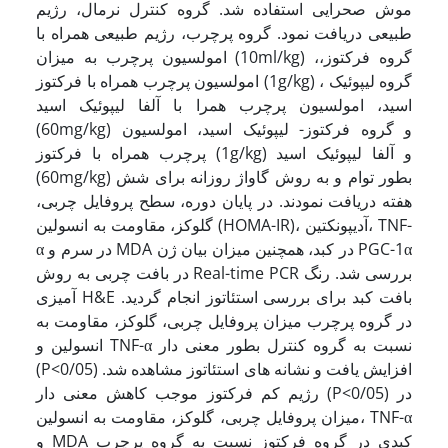
موش صحرایی استفاده شد. گروه کنترل نرمال، رژیم
طبیعی دریافت نمود. گروه پرچرب، رژیم طبیعی همراه با
امولسیون پرچرب به میزان (10ml/kg) ،گروه فرکتوز،
امولسیون پرچرب همراه با فرکتوز (1g/kg) ، گروه لیپوئیک
اسید، امولسیون پرچرب همرا با آلفا لیپوئیک اسید
(60mg/kg) و گروه فرکتوز- لیپوئیک اسید، امولسیون
پرچرب همراه با فرکتوز (1g/kg) و آلفا لیپوئیک اسید
(60mg/kg) بطور توام و به روش گاواژ روزانه برای شش
هفته دریافت نمودند. در پایان دوره، سطح پروفایل چربی،
گلوکز، مقاومت به انسولین (HOMA-IR)، آدیپونکتین، TNF-
α در سرم و MDA در کبد، همچنین میزان بیان ژن PGC-1α
در بافت چربی به روش Real-time PCR بررسی شد. رنگ
آمیزی H&E بافت کبد برای بررسی استئاتوز انجام گردید.
در گروه پرچرب میزان پروفایل چربی، گلوکز، مقاومت به
انسولین و TNF-α نسبت به گروه کنترل بطور معنی دار
(P<0/05) افزایش یافت و نشانه های استئاتوز مشاهده شد.
رژیم کم فرکتوز موجب کاهش معنی دار (P<0/05) در
میزان پروفایل چربی، گلوکز، مقاومت به انسولین، TNF-α
و MDA کبدی در گروه فرکتوز نسبت به گروه پرچرب