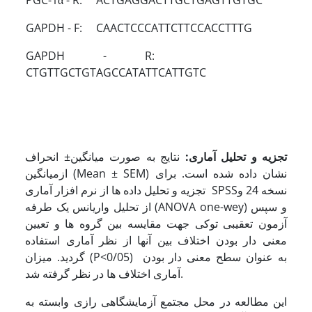
PGC-1α - R: ACTGAGGACTTGCTGAGTTGTGC
GAPDH - F: CAACTCCCATTCTTCCACCTTTG
GAPDH - R:
CTGTTGCTGTAGCCATATTCATTGTC
تجزیه و تحلیل آماری:
نتایج به صورت میانگین± انحراف
ازمیانگین (Mean ± SEM) نشان داده شده است. برای
تجزیه و تحلیل داده ها از نرم افزار آماری SPSSنسخه 24 و
از تحلیل واریانس یک طرفه (ANOVA one-wey) و سپس
آزمون تعقیبی توکی جهت مقایسه بین گروه ها و تعیین
معنی دار بودن اختلاف بین آنها از نظر آماری استفاده
گردید. میزان (P<0/05) به عنوان سطح معنی دار بودن
آماری اختلاف ها در نظر گرفته شد.
این مطالعه در محل مجتمع آزمایشگاهی رازی وابسته به