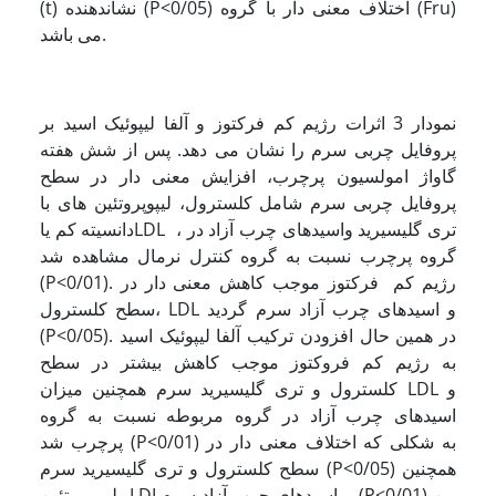
(t) نشاندهنده (P<0/05) اختلاف معنی دار با گروه (Fru)
می باشد.
نمودار 3 اثرات رژیم کم فرکتوز و آلفا لیپوئیک اسید بر
پروفایل چربی سرم را نشان می دهد. پس از شش هفته
گاواژ امولسیون پرچرب، افزایش معنی دار در سطح
پروفایل چربی سرم شامل کلسترول، لیپوپروتئین های با
دانسیته کم یاLDL ، تری گلیسیرید واسیدهای چرب آزاد در
گروه پرچرب نسبت به گروه کنترل نرمال مشاهده شد
(P<0/01). رژیم کم فرکتوز موجب کاهش معنی دار در
سطح کلسترول، LDL و اسیدهای چرب آزاد سرم گردید
(P<0/05). در همین حال افزودن ترکیب آلفا لیپوئیک اسید
به رژیم کم فروکتوز موجب کاهش بیشتر در سطح
کلسترول و تری گلیسیرید سرم همچنین میزان LDL و
اسیدهای چرب آزاد در گروه مربوطه نسبت به گروه
پرچرب شد (P<0/01) به شکلی که اختلاف معنی دار در
سطح کلسترول و تری گلیسیرید سرم (P<0/05) همچنین
لیپوپروتئین LDLو اسیدهای چرب آزاد سرم (P<0/01) بین