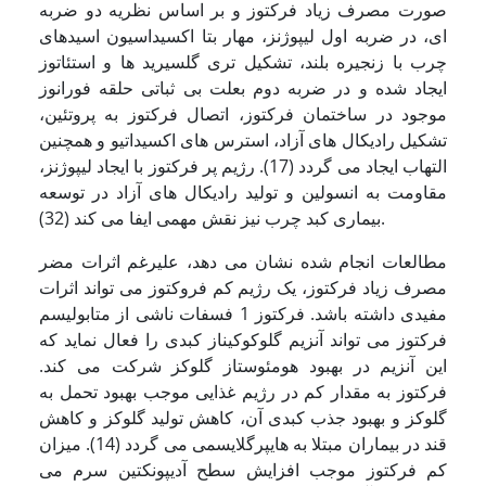
صورت مصرف زیاد فرکتوز و بر اساس نظریه دو ضربه
ای، در ضربه اول لیپوژنز، مهار بتا اکسیداسیون اسیدهای
چرب با زنجیره بلند، تشکیل تری گلسیرید ها و استئاتوز
ایجاد شده و در ضربه دوم بعلت بی ثباتی حلقه فورانوز
موجود در ساختمان فرکتوز، اتصال فرکتوز به پروتئین،
تشکیل رادیکال های آزاد، استرس های اکسیداتیو و همچنین
التهاب ایجاد می گردد (17). رژیم پر فرکتوز با ایجاد لیپوژنز،
مقاومت به انسولین و تولید رادیکال های آزاد در توسعه
بیماری کبد چرب نیز نقش مهمی ایفا می کند (32).
مطالعات انجام شده نشان می دهد، علیرغم اثرات مضر
مصرف زیاد فرکتوز، یک رژیم کم فروکتوز می تواند اثرات
مفیدی داشته باشد. فرکتوز 1 فسفات ناشی از متابولیسم
فرکتوز می تواند آنزیم گلوکوکیناز کبدی را فعال نماید که
این آنزیم در بهبود هومئوستاز گلوکز شرکت می کند.
فرکتوز به مقدار کم در رژیم غذایی موجب بهبود تحمل به
گلوکز و بهبود جذب کبدی آن، کاهش تولید گلوکز و کاهش
قند در بیماران مبتلا به هایپرگلایسمی می گردد (14). میزان
کم فرکتوز موجب افزایش سطح آدیپونکتین سرم می