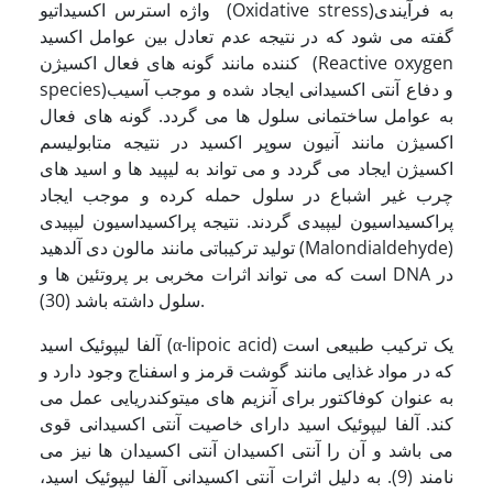
واژه استرس اکسیداتیو (Oxidative stress)به فرآیندی
گفته می شود که در نتیجه عدم تعادل بین عوامل اکسید
کننده مانند گونه های فعال اکسیژن (Reactive oxygen
species)و دفاع آنتی اکسیدانی ایجاد شده و موجب آسیب
به عوامل ساختمانی سلول ها می گردد. گونه های فعال
اکسیژن مانند آنیون سوپر اکسید در نتیجه متابولیسم
اکسیژن ایجاد می گردد و می تواند به لیپید ها و اسید های
چرب غیر اشباع در سلول حمله کرده و موجب ایجاد
پراکسیداسیون لیپیدی گردند. نتیجه پراکسیداسیون لیپیدی
تولید ترکیباتی مانند مالون دی آلدهید (Malondialdehyde)
است که می تواند اثرات مخربی بر پروتئین ها و DNA در
سلول داشته باشد (30).
آلفا لیپوئیک اسید (α-lipoic acid) یک ترکیب طبیعی است
که در مواد غذایی مانند گوشت قرمز و اسفناج وجود دارد و
به عنوان کوفاکتور برای آنزیم های میتوکندریایی عمل می
کند. آلفا لیپوئیک اسید دارای خاصیت آنتی اکسیدانی قوی
می باشد و آن را آنتی اکسیدان آنتی اکسیدان ها نیز می
نامند (9). به دلیل اثرات آنتی اکسیدانی آلفا لیپوئیک اسید،