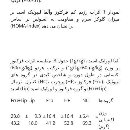
گردید (P<0/01).
نمودار 1 اثرات رژیم کم فرکتوز وآلفا لیپوئیک اسید بر
میزان گلوکز سرم و مقاومت به انسولین بر اساس
(HOMA-Index) را نشان می دهد.
جدول 3- مقایسه اثرات فرکتوز (1g/kg) ، آلفا لیپوئیک اسید
(60mg/kg) و ترکیب هردو (1g/kg+60mg/kg) بر وزن
اکتسابی در طول دوره و شاخص کبدی در گروه های
کنترل نرمال (NC)، پرچرب (HF)، فرکتوز (Fru)، لیپوئیک
اسید (Lip) و گروه فرکتور و لیپوئیک اسید (Fru+Lip).
گروه ها
NC
HF
Fru
Lip
Fru+Lip
وزن
23.8 ±
9.3 ±
16.4 ±
16.4 ±
6.4 ±
اکتسابی
43.2
18.0
41.2
52.8
69.3
(گرم)