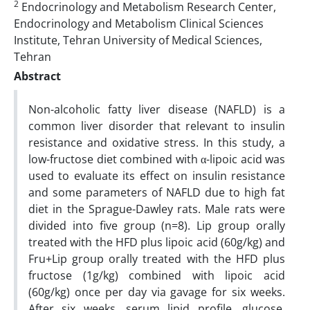
2
Endocrinology and Metabolism Research Center,
Endocrinology and Metabolism Clinical Sciences
Institute, Tehran University of Medical Sciences,
Tehran
Abstract
Non-alcoholic fatty liver disease (NAFLD) is a
common liver disorder that relevant to insulin
resistance and oxidative stress. In this study, a
low-fructose diet combined with α-lipoic acid was
used to evaluate its effect on insulin resistance
and some parameters of NAFLD due to high fat
diet in the Sprague-Dawley rats. Male rats were
divided into five group (n=8). Lip group orally
treated with the HFD plus lipoic acid (60g/kg) and
Fru+Lip group orally treated with the HFD plus
fructose (1g/kg) combined with lipoic acid
(60g/kg) once per day via gavage for six weeks.
After six weeks, serum lipid profile, glucose,