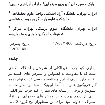
2
1
1
بابک حسن خان
، پریچهره یغمایی
و آزاده ابراهیم حبیبی
1
ایران، تهران، دانشگاه آزاد اسلامی واحد علوم تحقیقات،
دانشکده علوم پایه، گروه زیست شناسی
2
ایران، تهران، دانشگاه علوم پزشکی تهران، مرکز
تحقیقات اندوکرینولوژی و متابولیسم
تاریخ دریافت: 17/05/1400 تاریخ پذیرش:
06/07/1401
چکیده
بیماری کبد چرب غیرالکلی از شایعترین اختلالات کبدی
است که با مقاومت به انسولین و استرس های اکسیداتیو
ارتباط دارد. هدف از این مطالعه، بررسی اثرات توام رژیم
کم فروکتوز همراه با آلفا لیپوئیک اسید بر مقاومت به
انسولین و برخی از نشانه های بیماری کبد چرب غیر الکلی
ناشی از رژیم پرچرب در موش های صحرایی نر، نژاد
اسپراگ – داولی بود. برای این منظوراز پنج گروه 8 تایی