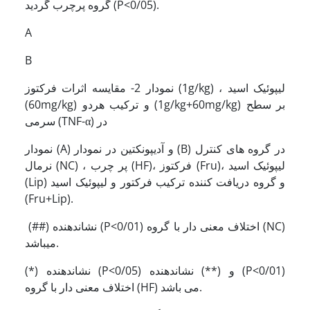
گروه پرچرب گردید (P<0/05).
A
B
نمودار 2- مقایسه اثرات فرکتوز (1g/kg) ، لیپوئیک اسید
(60mg/kg) و ترکیب هردو (1g/kg+60mg/kg) بر سطح
سرمی (TNF-α) در
نمودار (A) و آدیپونکتین در نمودار (B) در گروه های کنترل
نرمال (NC) ، پر چرب (HF)، فرکتوز (Fru)، لیپوئیک اسید
(Lip) و گروه دریافت کننده ترکیب فرکتور و لیپوئیک اسید
(Fru+Lip).
(##) نشاندهنده (P<0/01) اختلاف معنی دار با گروه (NC)
می‍باشد.
(*) نشاندهنده (P<0/05) و (**) نشاندهنده (P<0/01)
اختلاف معنی دار با گروه (HF) می باشد.