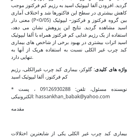
گردید. افزودن آلفا لیپوئیک اسید به رژیم کم فرکتوز موجب
کاهش بیشتری در سطح این فاکتورها شد و اختلاف آماری
معنی دار (P<0/05) بین گروه فرکتوز و فرکتوز– لیپوئیک
اسید مشاهده گردید. نتایج این پزوهش نشان می دهد،
استفاده از یک رژیم غذایی کم فرکتوز همراه با آلفا لیپوئیک
اسید اثرات بیشتری در بهبود برخی از شاخص های بیماری
کبد چرب غیر الکلی نسبت به استفاده هریک از آنها به
تنهایی دارد.
واژه های کلیدی
: گلوکز، بیماری کبد چرب غیرالکلی، رژیم
کم فرکتوز، آلفا لیپوئیک اسید
* نویسنده مسئول، تلفن: 09126930288 ، پست
الکترونیکی: hassankhan_babak@yahoo.com
مقدمه
بیماری کبد چرب غیر الکلی یکی از شایعترین اختلالات