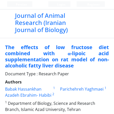
Persian
Login
Register
Journal of Animal
Research (Iranian
Journal of Biology)
The effects of low fructose diet
combined with α-lipoic acid
supplementation on rat model of non-
alcoholic fatty liver disease
Document Type : Research Paper
Authors
1
1
Babak Hassankhan
Parichehreh Yaghmaei
2
Azadeh Ebrahim- Habibi
1
Department of Biology, Science and Research
Branch, Islamic Azad University, Tehran