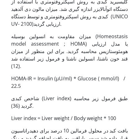
گلیسیرید کبدی به روش اسپکتروفتومتری با استفاده از
دستگاه اتوآنالایزر اندازه گیری شد. میزان مالون دی آلدهید
کبدی به روش اسپکتروفتومتری و توسط دستگاه (UNICO
UV- 2100)ارزیابی گردید.
میزان مقاومت به انسولین بوسیله (Homeostasis
model assessment ; HOMA) یا مدل ارزیابی
هومئوستازیس محاسبه گردید. برای این منظور از میزان
قند خون ناشتا، انسولین ناشتا و فرمول زیر استفاده شد
(12).
HOMA-IR = Insulin (µU/ml) * Glucose ( mmol/l) /
22.5
شاخص کبدی (Liver index) طبق فرمول زیر محاسبه
گردید (36).
Liver index = Liver weight / Body weight * 100
بافت کبد در محلول فرمالین 10 درصد برای دهیدراتاسیون
قرار داده شد سپس پارافین به بافت اضافه گردید و رنگ