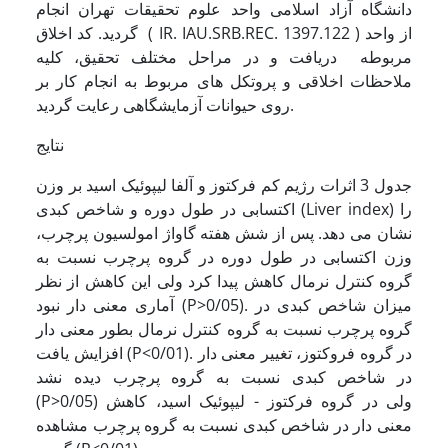
دانشگاه آزاد اسلامی واحد علوم تحقیقات تهران انجام
گردید. کد اخلاق ( IR. IAU.SRB.REC. 1397.122 ) از واحد
مربوطه دریافت و در مراحل مختلف تحقیق، کلیه
ملاحظات اخلاقی و پروتکل های مربوط به انجام کار بر
روی حیوانات آزمایشگاهی رعایت گردید.
نتایج
جدول 3 اثرات رژیم کم فرکتوز و آلفا لیپوئیک اسید بر وزن
اکتسابی در طول دوره و شاخص کبدی (Liver index) را
نشان می دهد. پس از شش هفته گاواژ امولسیون پرچرب،
وزن اکتسابی در طول دوره در گروه پرچرب نسبت به
گروه کنترل نرمال کاهش پیدا کرد ولی این کاهش از نظر
آماری معنی دار نبود (P>0/05). میزان شاخص کبدی در
گروه پرچرب نسبت به گروه کنترل نرمال بطور معنی دار
افزایش یافت (P<0/01). در گروه فروکتوز، تغییر معنی دار
در شاخص کبدی نسبت به گروه پرچرب دیده نشد
(P>0/05) ولی در گروه فرکتوز - لیپوئیک اسید، کاهش
معنی دار در شاخص کبدی نسبت به گروه پرچرب مشاهده