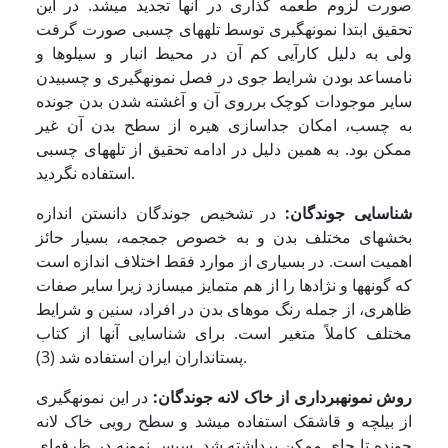
صورت لزوم طعمه گذاری در آنها تجدید می­شد. در این
تحقیق ابتدا نمونه­گیری توسط تله­های چسبی صورت گرفت
ولی به دلیل کارآیی کم آن در محیط انبار و سیلوها و
نامساعد بودن شرایط جوی در فصل نمونه­گیری و چسبیدن
سایر موجودات کوچک برروی آن و آغشته شدن بدن جونده
به چسب، امکان جداسازی هیره از سطح بدن آن غیر
ممکن بود. به همین دلیل در ادامه تحقیق از تله­های چسبی
استفاده نگردید.
شناسایی جوندگان:
در تشخیص جوندگان دانستن اندازه
بخشهای مختلف بدن و به خصوص جمجمه، بسیار حائز
اهمیت است. در بسیاری از موارد فقط اختلاف اندازه است
که گونه­ها و نژادها را از هم متمایز می­سازد زیرا سایر صفات
ظاهری، از جمله رنگ موهای بدن در افراد، سنین و شرایط
مختلف کاملاً متغیر است. برای شناسایی آنها از کتاب
پستانداران ایران استفاده شد (3).
روش نمونه­برداری از خاک لانه جوندگان:
در این نمونه­گیری
از بیلچه و قاشقک استفاده می­شد و سطح رویی خاک لانه
جونده تا جای ممکن برداشته شد. سپس نمونه در ظرفهای