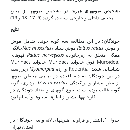
تشخیص نمونه­های هیره:
در تشخیص نمونه­ها از منابع
(9، 17، 18 و 19).
مختلف داخلی و خارجی استفاده گردید
نتایج
جوندگان:
در این مطالعه سه گونه جونده شامل موش
و موش
Rattus rattus
، موش سیاه
Mus musculus
خانگی
همگی متعلق به زیرخانواده
Rattus norvegicus
قهوه­ای
Murinae، خانواده Muridae، فوق خانواده Muroidea،
و رده Rodentia شناسایی شدند.
Myomorpha
زیرراسته
در بین جوندگان به دام افتاده در تمامی مناطق نمونه­
از نظر انتشار و پراکندگی
Mus musculus
برداری، گونه
گونه غالب بوده است. تنوع گونه­ای و تعداد جوندگان در
کارخانه­ها بیشتر از انبارها، سیلوها و آسیابها بود.
جدول 1ـ انتشار و فراوانی هیره­های لانه و بدن جوندگان در
استان تهران