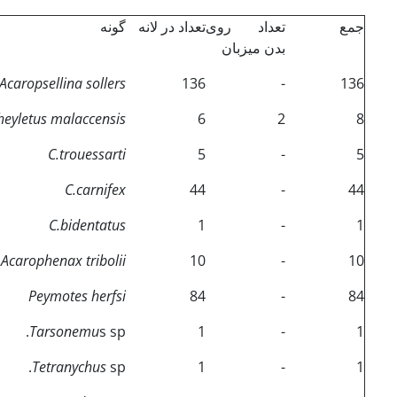
جمع
تعداد روی
تعداد در لانه
گونه­
بدن میزبان
Acaropsellina sollers
136
-
136
heyletus malaccensis
6
2
8
C.trouessarti
5
-
5
C.carnifex
44
-
44
C.bidentatus
1
-
1
Acarophenax tribolii
10
-
10
Peymotes herfsi
84
-
84
Tarsonemu
s sp.
1
-
1
Tetranychus
sp.
1
-
1