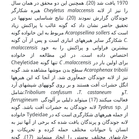
1970 یافت شد (20). همچنین این دو محقق در همان سال
را نیز از لانه
Cheyletus malaccensis
هیره شکارگر
جوندگان گزارش نمودند (20). نتایج شناسایی نمونه­­ها در
تحقیق حاضر نشان داد که گونه غالب با پراکنش زیاد
است که
Acaropsellina sollers
مربوط به این خانواده گونه
C.
شکارگر سایر هیره­های انباری است و پس از آن گونه
بیشترین فراوانی و پراکنش را به خود
malaccensis
اختصاص داده است. در این مطالعه از خانواده
برای اولین بار در
C .malaccensis
تنها گونه
Cheyletidae
Acarophenax tribolii
سطح بدن موشها مشاهده شد. گونه
نیز از لانه جوندگان جمع­آوری شد. از آنجا که این هیره­ها
انگل حشرات آفت هستند و بر روی گونه­های شپشهای آرد
T.
و
T. castaneum
،
Tribolium confusum
شامل:
فعالیت می­کنند (17) می­تواند دلیلی بر آلودگی
ferrugineum
sp. از
Tydeus
لانه جوندگان به حشرات آفت باشد. گونه
خانواده Tydeidae از جمله هیره­های شکارگری است که در
لانه جوندگان و پرندگان یافت شده که برخی از آنها نیز به
انسان یا حیوانات مختلف حمله کرده و تحریکات و
خارشهای مختلف پوستی را ایجاد می­نمایند (17). گونه