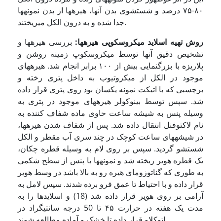
٨۰-٧۵ درصد و شستشوی بدن آنها، هیره­ها از بدن نمونه­ها
جدا شده و به درون الکل می­ریختند.
روش تهیه اسلاید میکروسکوپی هیره­ها:
بررسی هیره­ها و
تشخیص دقیق آنها توسط میکروسکوپ زمینه روشن و
پلاریزه با بزرگنمایی بیش از ۱۰۰ برابر انجام شد. هیره­های
موجود در الکل از میکروتیوب به داخل پتری رخته و
برچسبی که با اتیکت نمونه یکسان بود روی پتری قرار داده
شد. سپس توسط بینوکولر هیره­های موجود در پتری به
وسیله پنس به شیشه ساعت حاوی ماده شفاف کننده به
نام لاکتوفنل انتقال داده شد. پس از شفاف شدن هیره­ها،
در شیشه­های ساعت کوچک در چند سری آب مقطر و الکل
شستشو گردید. سپس بر روی لام به وسیله قطره چکان،
یک قطره هویر ریخته شد و نمونه­ها با پنس از سطح شکمی
به طوری که گناتوزومای هیره رو به بالا باشد در وسط هویر
قرار داده و با احتیاط تا عمق فرو برده شدند. سپس لامل به
آرامی بر روی هویر قرار داده شد (18) و اسلایدها را به
مدت یک هفته در حرارت ۴۵ تا 50 درجه سانتی­گراد در
اتوکلاو قرار داده تا خشک و آماده مطالعه شوند.