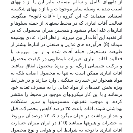
از دانه­های کامل و سالم نیستند، بنابر این یا از دانه­های
آسیب دیده به وسیله سایر موجودات و یا از دانه­های شکسته
استفاده می­نمایند که این گروه را «آفات­ ثانویه» می­گویند.
فعالیت آفات انباری که در محیط بسته­ای از جمله سیلوها و
انبارهای غله انجام می­شود و همچنین میزان محصولی که در
اثر تغذیه این آفات از بین می­روند از نظر افراد عادی پوشیده
می­ماند (8). فرآورده های غذایی و صنعتی در انبارها بیشتر از
طبیعت دستخوش حمله آفات شده و از بین می­روند. با
فعالیت آفات انباری تغییرات نامطلوبی در کیفیت محصول
و ترکیب شیمیایی (رنگ، بو و مزه) محصول اتفاق می­افتد.
آفات انباری ممکن است نه تنها به محصول اصلی، بلکه به
مواد همجوار نیز خسارت سنگینی وارد سازند و در شرایط
ویژه بخش عمده­ای از مواد غذایی را به مصرف تغذیه خود
برسانند و با این کار میکروبهای موجود در محیط را منتشر
کرده، و موجب عفونتها، مسمومیتها و سایر مشکلات
بهداشتی ­شوند. آفات باعث ۳۵ درصد کاهش محصولات قبل
و بعد از برداشت در جهان می­گردند که ۱۲ درصد آن مربوط
به حشرات و هیره­ها می­باشد (10). در ایران میزان خسارت
آفات انباری با توجه به شرایط آب و هوایی و نوع محصول