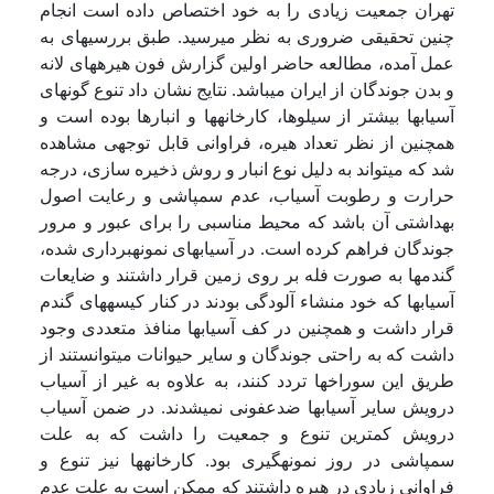
تهران جمعیت زیادی را به خود اختصاص داده است انجام
چنین تحقیقی ضروری به نظر می­رسید. طبق بررسیهای به
عمل آمده، مطالعه حاضر اولین گزارش فون هیره­های لانه
و بدن جوندگان از ایران می­باشد. نتایج نشان داد تنوع گونه­ای
آسیابها بیشتر از سیلوها، کارخانه­ها و انبارها بوده است و
همچنین از نظر تعداد هیره، فراوانی قابل توجهی مشاهده
شد که می­تواند به دلیل نوع انبار و روش ذخیره سازی، درجه
حرارت و رطوبت آسیاب، عدم سمپاشی و رعایت اصول
بهداشتی آن باشد که محیط مناسبی را برای عبور و مرور
جوندگان فراهم کرده است. در آسیابهای نمونه­برداری شده،
گندمها به صورت فله بر روی زمین قرار داشتند و ضایعات
آسیابها که خود منشاء آلودگی بودند در کنار کیسه­های گندم
قرار داشت و همچنین در کف آسیابها منافذ متعددی وجود
داشت که به راحتی جوندگان و سایر حیوانات می­توانستند از
طریق این سوراخها تردد کنند، به علاوه به غیر از آسیاب
درویش سایر آسیابها ضدعفونی نمی­شدند. در ضمن آسیاب
درویش کمترین تنوع و جمعیت را داشت که به علت
سمپاشی در روز نمونه­گیری بود. کارخانه­ها نیز تنوع و
فراوانی زیادی در هیره داشتند که ممکن است به علت عدم