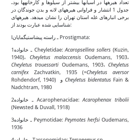
تعداد هیره­ها در آسیابها بیشتر از سیلوها و کارخانه­ها بود
.
جدول 1 انتشار و فراوانی هیره­های لانه و بدن جوندگان در
برخی انبارهای غله استان تهران را نشان می­دهد. هیره­های
شناسایی شده عبارت بودند از:
Iـ راسته پیش­استیگمایان Prostigmata:
(Kuzin,
Acaropsellina sollers
1ـ خانواده Cheyletidae:
1940)،
Cheyletus malaccensis
Oudemans, 1903،
Cheyletus trouessarti
Oudemans, 1903،
Cheyletus
carnifex
Zachvatkin, 1935
(
=Cheyletus aversor
Fain &
Cheyletus bidentatus
و
Rohdendorf, 1940)
Nadchtram, 1980
Acarophenax tribolii
2ـ خانواده Acarophenacidae:
(Newsted & Duvall, 1918)
Oudemans,
Peymotes herfsi
3ـ خانواده Peymotidae:
1936
sp
Tarsonemus
4ـ خانواده Tarsonemidae: