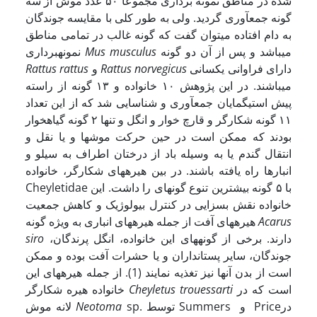
شده در مناطق نمونه برداری مجموعاً ۵٠ عدد موش از سه
گونه جمع­آوری گردید. ولی به طور کلی با مقایسه جوندگان
به دام افتاده می­توان گفت که گونه غالب در تمامی مناطق
می­باشد و پس از آن دو گونه
Mus musculus
نمونه­برداری
دارای فراوانی یکسانی
Rattus norvegicus
و
Rattus rattus
می­باشند. در این پژوهش ١٠ خانواده و ١۳ گونه از راسته
پیش استیگمایان جمع­آوری و شناسایی شد که از این تعداد
١١ گونه شکارگر و قارچ خوار و انگل و تنها ٢ گونه گیاهخوار
بودند که ممکن است در حین حرکت موشها و یا نقل و
انتقال گندم یا به وسیله باد از درختان اطراف به سیلو و
انبارها راه یافته باشند. در بین هیره­های شکارگر، خانواده
Cheyletidae با ۵ گونه بیشترین تنوع گونه­ای را داشت. این
خانواده نقش بسزایی در کنترل بیولوژیک و کاهش جمعیت
Acarus
هیره­های آفت از جمله هیره­های انباری به ویژه گونه
دارند. برخی از گونه­های این خانواده، انگل پرندگان،
siro
جوندگان، سایر پستانداران و یا حشرات آفت بوده و ممکن
است از بدن آنها نیز تغذیه نمایند (1). از جمله هیره­های این
است که در
Cheyletus trouessarti
خانواده هیره شکارگر
sp. توسط Summers و Priceدر
Neotoma
لانه موش