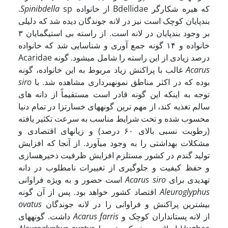
sp از خانواده Bdellidae که هیره شکارگر
Spinibdella
.
بندپایان کوچک است نیز در لانه جوندگان دیده شد که دلیلی
بر وجود بندپایان در لانه است. از راسته بی استیگمایان ۳
خانواده و ۱۴ گونه جمع آوری و شناسایی شد که خانواده
Acaridae درصد زیادی از این راسته را شامل می­شود. گونه
Acarus
غالب با پراکنش زیاد مربوط به این خانواده، گونه
بوده که در اکثر مناطق نمونه­برداری مشاهده شد. با
siro
توجه به اینکه این گونه قادر است مستقیماً از دانه های
سالم تغذیه کند، از مهم ترین گونه­های خسارت­زا در تمام دنیا
محسوب شده و تحت شرایط مناسب به سرعت تکثیر یافته
(رطوبت نسبی بالای ۶٠ درصد) و زیانهای اقتصادی و
مشکلات بهداشتی را به وجود می­آورد. از آنجا که افزایش
تولید گندم در کشور مستلزم افزایش ظرفیت ذخیره­سازی
و حفظ کیفیت و جلوگیری از تغییرات نامطلوب در دانه
تهدیدی برای
Acarus siro
است حضور و به ویژه فراوانی
Aleuroglyphus
اقتصاد کشور خواهد بود. پس از آن گونه
بیشترین پراکنش و فراوانی را در لانه جوندگان
ovatus
از لانه پستانداران کوچک و
Acarus farris
داشت. گونه­های