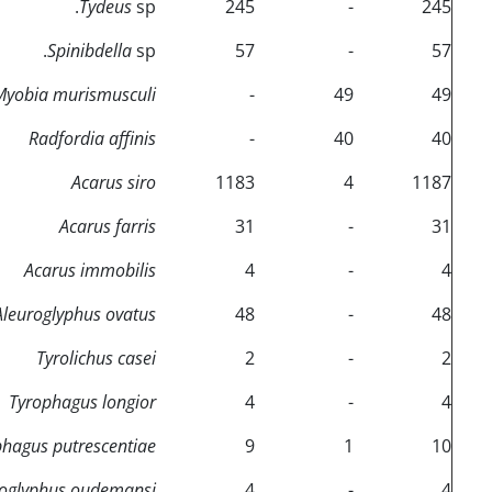
Tydeus
sp.
245
-
245
Spinibdella
sp.
57
-
57
Myobia murismusculi
-
49
49
Radfordia affinis
-
40
40
Acarus siro
1183
4
1187
Acarus farris
31
-
31
Acarus immobilis
4
-
4
Aleuroglyphus ovatus
48
-
48
Tyrolichus casei
2
-
2
Tyrophagus longior
4
-
4
phagus putrescentiae
9
1
10
oglyphus oudemansi
4
-
4