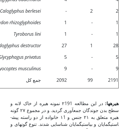
Caloglyphus berlesei
-
2
2
edon rhizoglyphoides
1
-
1
Tyroborus lini
1
-
1
doglyphus destructor
27
1
28
Glycyphagus privatus
5
-
5
yocoptes musculinus
9
-
9
2191
99
2092
جمع کل
هیره­ها:
در این مطالعه ٢191 نمونه هیره از خاک لانه و
سطح بدن جوندگان جمع­آوری گردید. و در مجموع ٢٧ گونه
هیره متعلق به ٢١ جنس و ۱1 خانواده از دو راسته پیش­
استیگمایان و بی­استیگمایان شناسایی شدند. تنوع گونه­ای و