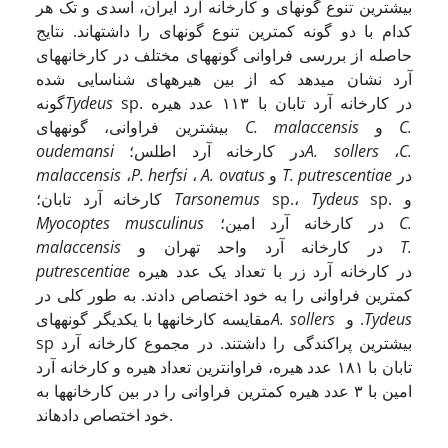
بیشترین تنوع گونه­ای و کارخانه آرد ایران، اسدی و تک هر
کدام با دو گونه کمترین تنوع گونه­ای را داشته­اند. نتایج
حاصله از بررسی فراوانی گونه­های مختلف در کارخانه­های
آرد نشان می­دهد که از بین هیره­های شناسایی شده
sp. در کارخانه آرد تابان با ١١۳ عدد هیره
Tydeus
گونه
C.
و
C. malaccensis
بیشترین فراوانی، گونه­های
C.
،
A. sollers
در کارخانه آرد اطلس؛
oudemansi
در
T. putrescentiae
و
A. ovatus
،
P. herfsi
،
malaccensis
sp. و
Tydeus
sp.،
Tarsonemus
کارخانه آرد تابان؛
C.
در کارخانه آرد امین؛
Myocoptes musculinus
T.
در کارخانه آرد واحد تهران و
malaccensis
در کارخانه آرد زر با تعداد یک عدد هیره
putrescentiae
کمترین فراوانی را به خود اختصاص دادند. به طور کلی در
Tydeus
و .
A. sollers
مقایسه کارخانه­ها با یکدیگر گونه­های
sp بیشترین پراکندگی را داشتند. در مجموع کارخانه آرد
تابان با ١٨١ عدد هیره، فراوان­ترین تعداد هیره و کارخانه آرد
امین با ۳ عدد هیره کمترین فراوانی را در بین کارخانه­ها به
خود اختصاص داده­اند.