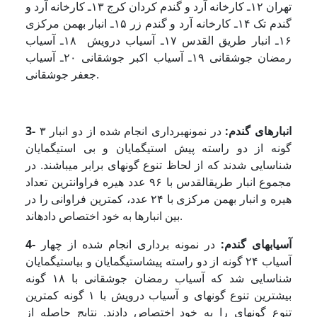
تهران ١٢ـ کارخانه آرد و گندم کردان کرج ١٣ـ کارخانه آرد و
گندم تک ١۴ـ کارخانه آرد و گندم زر ١۵ـ انبار بهمن مرکزی
١۶ـ انبار طریق القدس ١٧ـ آسیاب درویش ١٨ـ آسیاب
رمضان جوشقانی ١٩ـ آسیاب اکبر جوشقانی ٢٠ـ آسیاب
جعفر جوشقانی.
3- انبارهای گندم:
در نمونه­برداری انجام شده از دو انبار ٣
گونه از دو راسته پیش استیگمایان و بی استیگمایان
شناسایی شدند که از لحاظ تنوع گونه­ای برابر می­باشند. در
مجموع انبار طریق­القدس با ٩۶ عدد هیره فراوان­ترین تعداد
هیره و انبار بهمن مرکزی با ٢۴ عدد، کمترین فراوانی را در
بین انبارها به خود اختصاص داده­اند.
4- آسیابهای گندم:
در نمونه برداری انجام شده از چهار
آسیاب ٢۴ گونه از دو راسته پیش­استیگمایان و بی­استیگمایان
شناسایی شد که آسیاب رمضان جوشقانی با ۱٨ گونه
بیشترین تنوع گونه­ای و آسیاب درویش با ١ گونه کمترین
تنوع گونه­ای را به خود اختصاص دادند. نتایج حاصله از