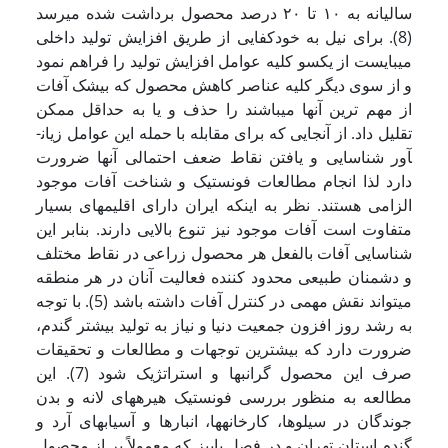
سالیانه به ۱۰ تا ۲۰ درصد محصول برداشت شده می­رسد
(8). برای نیل به خودکفایی از طریق افزایش تولید داخلی
می­بایست از یکسو کلیه عوامل افزایش تولید را فراهم نمود
و از سوی دیگر کلیه عناصر کاهش محصول که بی­شک آفات
از مهم ترین آنها می­باشند را حذف و یا به حداقل ممکن
تقلیل داد. از آنجایی که برای مقابله با حمله این عوامل زیان­
آور شناسایی و یافتن نقاط ضعف احتمالی آنها ضرورت
دارد لذا انجام مطالعات فونستیک و شناخت آفات موجود
الزامی هستند. نظر به اینکه ایران دارای اقلیمهای بسیار
متفاوت است آفات موجود نیز تنوع بالایی دارند. بنابر این
شناسایی آفات بالفعل هر محصول زراعی در نقاط مختلف
و دشمنان طبیعی محدود کننده فعالیت آنان در هر منطقه
می­تواند نقش مهمی در کنترل آفات داشته باشد (5). با توجه
به رشد روز افزون جمعیت دنیا و نیاز به تولید بیشتر گندم،
ضرورت دارد که بیشترین توجهات و مطالعات و تحقیقات
صرف این محصول گرانبها و استراتژیک شود (7). این
مطالعه به منظور بررسی فونستیک هیره­های لانه و بدن
جوندگان در سیلوها، کارخانه­ها، انبارها و آسیابهای آرد و
گندم استان تهران و در فصل پاییز که معمولاً پر از محصول