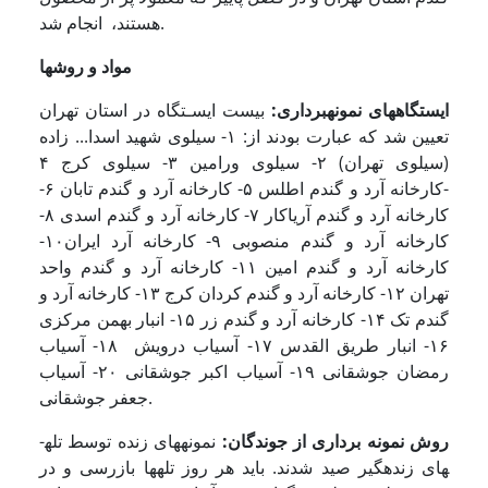
هستند، انجام شد.
مواد و روشها
ایستگاههای نمونه­برداری:
بیست ایسـتگاه در استان تهران
تعیین شد که عبارت بودند از: ١- سیلوی شهید اسدا... زاده
(سیلوی تهران) ٢- سیلوی ورامین ۳- سیلوی کرج ۴
-کارخانه آرد و گندم اطلس ۵- کارخانه آرد و گندم تابان ۶-
کارخانه آرد و گندم آریاکار ۷- کارخانه آرد و گندم اسدی ۸-
کارخانه آرد و گندم منصوبی ٩- کارخانه آرد ایران۱٠-
کارخانه آرد و گندم امین ١١- کارخانه آرد و گندم واحد
تهران ١٢- کارخانه آرد و گندم کردان کرج ١٣- کارخانه آرد و
گندم تک ١۴- کارخانه آرد و گندم زر ١۵- انبار بهمن مرکزی
١۶- انبار طریق القدس ١٧- آسیاب درویش ١٨- آسیاب
رمضان جوشقانی ١٩- آسیاب اکبر جوشقانی ٢٠- آسیاب
جعفر جوشقانی.
روش نمونه برداری از جوندگان:
نمونه­های زنده توسط تله­
های زنده­گیر صید شدند. باید هر روز تله­ها بازرسی و در