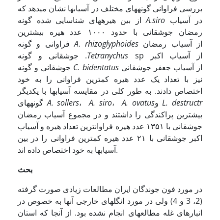
بررسی فراوانی گونه­های مختلف در آسیابها نشان می­دهد که
در آسیاب
A.siro
از بین هیره­های شناسایی شده گونه
رمضان جوشقانی با حدود ١٠٠٠ عدد هیره بیشترین
از آسیاب رمضان
rhizoglyphoides
.
A
فراوانی و گونه
sp از آسیاب اکبر
Tetranychus
جوشقانی و گونه .
از آسیاب جعفر جوشقانی
C. bidentatus
جوشقانی و گونه
نیز با تعداد یک عدد هیره کمترین فراوانی را به خود
اختصاص دادند. به طور کلی در مقایسه آسیابها با یکدیگر
L. destructr
و
A. ovatus
،
A. siro
،
A. sollers
گونه­های
بیشترین پراکندگی را داشتند و در مجموع آسیاب رمضان
جوشقانی با ١۳۵۱ عدد هیره فراوان­ترین تعداد هیره و آسیاب
اکبر جوشقانی با ٢١ عدد هیره کمترین فراوانی را در بین
آسیابها به خود اختصاص داده اند.
بحث
در مورد فون جوندگان ایران مطالعات زیادی صورت گرفته
(2، 3 و 4) ولی در مورد انگلهای خارجی آنها به خصوص در
انبارهای غله مطالعه­ای انجام نشده بود. از آنجا که استان