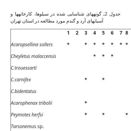
جدول 2ـ گونه­های شناسایی شده در سیلوها، کارخانه­ها و
آسیاب­های آرد و گندم مورد مطالعه در استان تهران
1
2
3
4
5
6
7
8
Acaropsellina sollers
*
*
*
*
*
*
*
Cheyletus malaccensis
*
*
*
C.trouessarti
C.carnifex
*
*
C.bidentatus
Acarophenax tribolii
*
Peymotes herfsi
*
*
*
Tarsonemu
s sp.