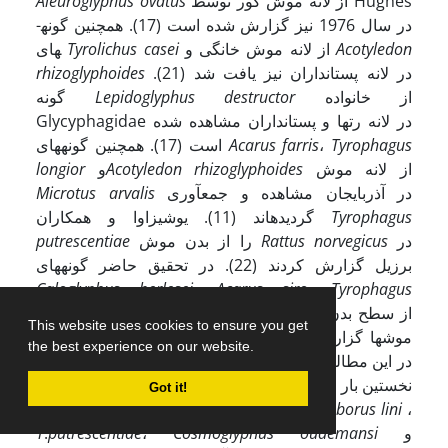
از لانه موش کور توسط Hughes
Aleuroglyphus ovatus
در سال 1976 نیز گزارش شده است (17). همچنین گونه­
Acotyledon
از لانه موش خانگی و
Tyrolichus casei
های
در لانه پستانداران نیز یافت شد (21).
rhizoglyphoides
از خانواده
Lepidoglyphus destructor
گونه
Glycyphagidae در لانه رتها و پستانداران مشاهده شده
Tyrophagus
،
farris
Acarus
است (17). همچنین گونه­های
از لانه موش
Acotyledon rhizoglyphoides
و
longior
در آذربایجان مشاهده و جمع­آوری
arvalis
Microtus
Tyrophagus
گردیده­اند (11). یوشیزاوا و همکاران
در
norvegicus
Rattus
را از بدن موش
putrescentiae
برزیل گزارش کردند (22). در تحقیق حاضر گونه­های
Caloglyphus berlesei
،
Acarus siro
،
Tyrophagus
از سطح بدن
Lepidoglyphus destructor
و
putrescentiae
This website uses cookies to ensure you get
موشها گزارش شدند. تمام گونه­های شناسایی شده از دو
the best experience on our website.
خانوادهAcaridae و Glycyphagidae در این مطالعه برای
نخستین بار از لانه جوندگان در ایران گزارش شدند. همچنین
Got it!
،
Tyroborus lini
،
Acarus immobilis
،
Acarus siro
گونه­های
و
Cosmoglyphus oudemansi
،
putrescentiae
.
T