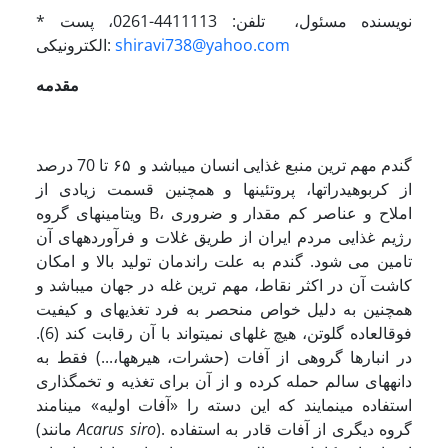
* نویسنده مسئول، تلفن: 4411113-0261، پست
shiravi738@yahoo.com
الکترونیکی:
مقدمه
گندم مهم ترین منبع غذایی انسان می­باشد و ۶۵ تا 70 درصد
از کربوهیدرات­ها، پروتئینها و همچنین قسمت زیادی از
ویتامینهای گروه B، املاح و عناصر کم مقدار و ضروری
رژیم غذایی مردم ایران از طریق غلات و فرآورده­های آن
تامین می شود. گندم به علت راندمان تولید بالا و امکان
کاشت آن در اکثر نقاط، مهم ترین غله در جهان می­باشد و
همچنین به دلیل خواص منحصر به فرد تغذیه­ای و کیفیت
فوق­العاده گلوتن، هیچ غله­ای نمی­تواند با آن رقابت کند (6).
در انبارها گروهی از آفات (حشرات، هیره­ها،...) فقط به
دانه­های سالم حمله کرده و از آن برای تغذیه و تخم­گذاری
استفاده می­نمایند که این دسته را «آفات اولیه» می­نامند
). گروه دیگری از آفات قادر به استفاده
Acarus siro
(مانند