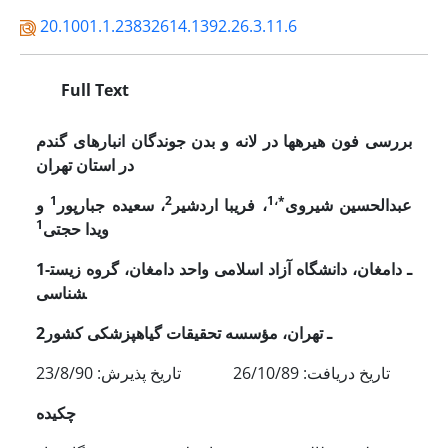
20.1001.1.23832614.1392.26.3.11.6
Full Text
بررسی فون هیره­ها در لانه و بدن جوندگان انبارهای گندم
در استان تهران
1
2
*،1
عبدالحسین شیروی
، فریبا اردشیر
، سعیده جبارپور
و
1
ویدا حجتی
1ـ دامغان، دانشگاه آزاد اسلامی واحد دامغان، گروه زیست­
شناسی
2ـ تهران، مؤسسه تحقیقات گیاهپزشکی کشور
تاریخ دریافت: 26/10/89 تاریخ پذیرش: 23/8/90
چکیده