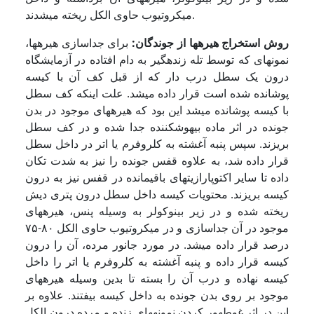
میکروتیوب حاوی الکل ریخته می­شدند.
روش استخراج هیره­ها از جوندگان:
برای جداسازی هیره­ها،
نمونه­ای که توسط تله زنده­گیر به دام افتاده در آزمایشگاه
درون یک سطل درب دار که از قبل کف آن با کیسه
پوشانده شده است قرار داده می­شد. علت اینکه کف سطل
با کیسه پوشانده می­شد این بود که هیره­های موجود در بدن
جونده در اثر ماده بیهوش­کننده جدا شده و در کف سطل
بریزند. سپس پنبه آغشته به کلروفرم یا اتر در داخل سطل
قرار داده ­شد، به علاوه قفس جونده را نیز به شدت تکان
داده تا سایر اکتوپارازیت­های باقیمانده در قفس نیز به درون
کیسه بریزند. محتویات کیسه داخل سطل درون پتری دیش
ریخته شده و در زیر بینوکولر به وسیله پنس، هیره­های
موجود در آن جداسازی و در میکروتیوب حاوی الکل ٨۰-٧۵
درصد قرار داده می­شد. در مورد جانور مرده، آن را درون
کیسه قرار داده و پنبه آغشته به کلروفرم یا اتر را داخل
کیسه نهاده و درب آن را بسته تا بدین وسیله هیره­های
موجود بر روی بدن جونده به داخل کیسه بیفتند. علاوه بر
این در اثر غوطه­ور کردن نمونه­های زنده و مرده درون الکل