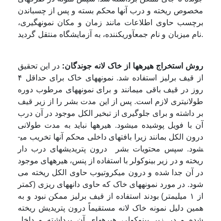
مخصوص ریخته و درب آنها محکم بسته و پس از چسباندن
برچسب حاوی اطلاعات مانند زمان و مکان نمونه­گیری،
نام میزبان و نام جمع­آوری­کننده، به آزمایشگاه منتقل گردید.
روش استخراج هیره­ها از خاک لانه جوندگان:
در این تحقیق
از قیف برلیز استفاده شد. نمونه­های خاک برای حداقل ۴
روز در قیف باقی می­مانند و برای نمونه­های مرطوب دوره
طولانی­تری لازم است. پس از این مدت بشر را از زیر قیف
بر داشته و برای جلوگیری از تبخیر الکل موجود در آن درب
آن با فویل پوشیده می­شود. هیره­ها نباید به مدت طولانی
درون الکل بمانند زیرا بافتهای داخلی محکم آنها تخریب می­
شود. سپس محتویات بشر درون پتری­دیشهای درب دار
ریخته و در زیر بینوکولر با استفاده از پنس، هیره­های موجود
در آن جدا شده و درون میکروتیوب حاوی الکل ریخته می
شود. در مورد نمونه­های خاک که حاوی دانه­های ریزی (کمتر
از ١ میلی­متر) بودند استفاده از قیف برلیز ممکن نبود و به
همین دلیل نمونه خاک لانه مستقیماً درون پتری­دیش ریخته
شده و در زیر بینوکولر، هیره­های آن برداشته و داخل