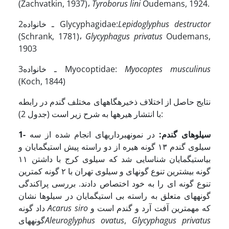
(Zachvatkin, 1937)،
Tyroborus lini
Oudemans, 1924.
Lepidoglyphus destructor
2ـ خانواده Glycyphagidae:
(Schrank, 1781)،
Glycyphagus privatus
Oudemans,
1903
Myocoptes musculinus
3ـ خانواده Myocoptidae:
(Koch, 1844)
نتایج حاصل از اختلاف ذخیره­گاههای مختلف گندم در رابطه
با انتشار هیره­ها به شرح زیر است (جدول 2):
1- سیلوهای گندم:
در نمونه­برداریهای انجام شده از سه
سیلوی گندم ١۳ گونه هیره از دو راسته پیش استیگمایان و
بی­استیگمایان شناسایی شد که سیلوی کرج با داشتن ١١
گونه بیشترین تنوع گونه­ای و سیلوی تهران با ٢ گونه کمترین
تنوع گونه ای را به خود اختصاص دادند. بررسی پراکندگی
گونه­های متعلق به راسته بی استیگمایان در سیلوها نشان
که مهمترین آفت آرد و گندم است و
Acarus siro
داد گونه
Glycyphagus privatus
,
Aleuroglyphus ovatus
گونه­های