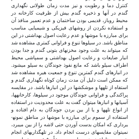
کنترل دما و رطوبت و نیز مدت زمان طولانی نگهداری
گندم در آنها و ذخیره گندم بیش از ظرفیت کارخانه در
محیط روباز، قدیمی بودن ساختمان و عدم تعمیر منافذ آن
و استفاده نکردن از روشهای فیزیکی و شیمیایی مناسب
برای مبارزه با موشها و عدم رعایت اصول بهداشتی در این
مناطق باشد. در سیلوها تنوع و فراوانی کمتری مشاهده شد
که می­تواند به علت وجود مخزنهای بتونی گندم و جدا بودن
انبار ضایعات و رعایت اصول بهداشتی و سمپاشی محیط
اطراف سیلو باشد که مانع نفوذ جوندگان به سیلو می­شود.
در انبارهای گندم کمترین تنوع و جمعیت هیره مشاهده شد
که ممکن است دلیل آن مدت زمان کوتاه نگهداری گندم و
استفاه از تله­ها و موش­کشها در این انبارها باشد. در مقایسه
پراکندگی و فراوانی جوندگان موجود در سیلوها، کارخانه­ها،
آسیابها و انبارها می­توان گفت به علت محدودیت در استفاده
از انواع تله­ها و یا از بین بردن جوندگان به دام افتاده و
استفاده از سموم برای مبارزه با موشها در مناطق نمونه­
برداری که امکان بدست آوردن حتی لاشه را از بین می­برد،
نمی­توان مقایسه­ای درست انجام داد. در تله­گذاریهای انجام