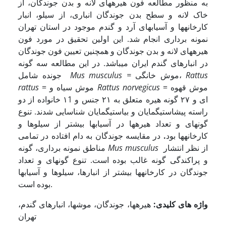
به منظور مطالعه فون هیره­های لانه و بدن جوندگان، از
خاک لانه و سطح بدن جوندگان انباری، از سیلو، انبار
کارخانه­ها و آسیابهای آرد و گندم موجود در استان تهران
نمونه برداری انجام شد. این اولین تحقیق در مورد فون
هیره­های لانه و بدن جوندگان و همچنین تعیین فون جوندگان
در انبارهای گندم ایران می­باشد. در این مطالعه سه گونه
Rattus
موش خانگی،
=
Mus musculus
جونده شامل
= موش قهوه
Rattus norvegicus
= موش سیاه و
rattus
ای و ٢٧ گونه هیره متعلق به ٢١ جنس و ۱1 خانواده از دو
راسته پیش­استیگمایان و بی­استیگمایان شناسایی شدند. تنوع
گونه­ای و تعداد هیره­ها در آسیابها بیشتر از سیلوها و
کارخانه­ها بود
.
در مقایسه جوندگان به دام افتاده در تمامی
از نظر انتشار
Mus musculus
مناطق نمونه برداری، گونه
و پراکندگی گونه غالب بوده است. تنوع گونه­ای و تعداد
جوندگان در کارخانه­ها بیشتر از انبارها، سیلوها و آسیابها
بوده است.
واژه های کلیدی:
هیره­ها، جوندگان، موش­ها، انبارهای گندم،
تهران