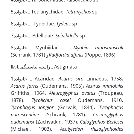
sp
Tetranychus
5ـ خانواده Tetranychidae:
sp
Tydeus
6ـ خانواده Tydeidae:
sp
Spinibdella
7ـ خانواده Bdellidae:
Myobia murismusculi
8ـ خانوادهMyobiidae :
(Poppe, 1896)
Radfordia affinis
(Schrank, 1781) و
IIـ راسته بی­استیگمایان Astigmata
Linnaeus, 1758،
Acarus siro
1ـ خانواده Acaridae:
Acarus farris
(Oudemans, 1905)،
Acarus immobilis
Griffiths, 1964،
Aleuroglyphus ovatus
(Troupeau,
1878)،
Tyrolichus casei
Oudemans, 1910،
Tyrophagus longior
(Gervais, 1844)،
Tyrophagus
putrescentiae
(Schrank, 1781)،
Cosmoglyphus
oudemansi
(Zachvatkin, 1937)،
Caloglyphus Berlesei
(Michael, 1903)،
Acotyledon rhizoglyphoides