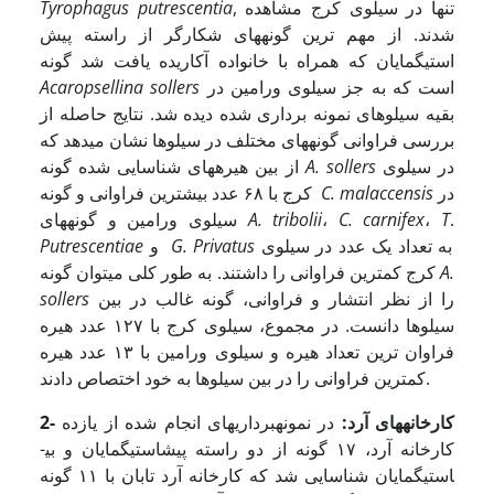
, تنها در سیلوی کرج مشاهده
putrescentia
Tyrophagus
شدند. از مهم ترین گونه­های شکارگر از راسته پیش
استیگمایان که همراه با خانواده آکاریده یافت شد گونه
است که به جز سیلوی ورامین در
Acaropsellina sollers
بقیه سیلوهای نمونه برداری شده دیده شد. نتایج حاصله از
بررسی فراوانی گونه­های مختلف در سیلوها نشان می­دهد که
در سیلوی
A. sollers
از بین هیره­های شناسایی شده گونه
در
C. malaccensis
کرج با ۶٨ عدد بیشترین فراوانی و گونه
.
T
،
C. carnifex
،
A. tribolii
سیلوی ورامین و گونه­های
به تعداد یک عدد در سیلوی
G. Privatus
و
Putrescentiae
A.
کرج کمترین فراوانی را داشتند. به طور کلی می­توان گونه
را از نظر انتشار و فراوانی، گونه غالب در بین
sollers
سیلوها دانست. در مجموع، سیلوی کرج با ١٢٧ عدد هیره
فراوان ترین تعداد هیره و سیلوی ورامین با ١۳ عدد هیره
کمترین فراوانی را در بین سیلوها به خود اختصاص دادند.
2- کارخانه­های آرد:
در نمونه­برداری­های انجام شده از یازده
کارخانه آرد، ١٧ گونه از دو راسته پیش­استیگمایان و بی­
استیگمایان شناسایی شد که کارخانه آرد تابان با ١١ گونه