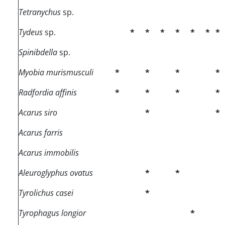
Tetranychus
sp.
Tydeus
sp.
*
*
*
*
*
*
*
Spinibdella
sp.
Myobia murismusculi
*
*
*
*
Radfordia affinis
*
*
*
*
Acarus siro
*
*
Acarus farris
Acarus immobilis
Aleuroglyphus ovatus
*
*
Tyrolichus casei
*
Tyrophagus longior
*