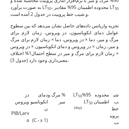
90% مرگ و میر با نرم‌افزار آماری پروبیت محاسبه شده و
، محدوده اطمینان 95% مقادیر LT
به صورت برآورد LT
50
50
و شیب خط پروبیت در جدول 2 آمده است.
تجزیه واریانس داده‌های حاصل نشان می‌دهد که بین سطوح
عوامل دمای انکوباسیون، دز ویروس، زمان لازم برای
مرگ و میر، دما × دز ویروس، دما × زمان لازم برای مرگ
و میر، زمان × دز ویروس و دمای انکوباسیون × دز ویروس
× زمان لازم برای مرگ و میر در سطح احتمال1% اختلاف
معنی‌داری وجود دارد (جدول 3).
شی
محدوده 95%
LT
% مرگ و
دمای
دز
50
ب
اطمینان LT
میر
انکوباسیو
ویروس
50
(day)
خط
ن
PIB/Larv
پروبی
a
)
(1 ± C
º
ت