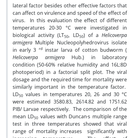
lateral factor besides other effective factors that
can affect on virulence and speed of the effect of
virus. In this evaluation the effect of different
temperatures 20-30 °C were investigated in
biological activity (LT
, LD
) of a
Helicoverpa
50
50
armigera
Multiple Nucleopolyhedrovirus isolate
rd
in early 3
instar larva of cotton budworm (
Helicoverpa armigera
Hub.) in laboratory
condition (50-60% relative humidity and 16L:8D
photoperiod) in a factorial split plot. The viral
dosage and the required time for mortality were
similarly important in the temperature factor.
LD
values in temperatures 20, 26 and 30 °C
50
were estimated 3580.83, 2614.82 and 1751.62
PIB/ Larvae respectively. The comparison of the
,
mean LD
values with Duncan
s multiple range
50
test in three temperatures showed that viral
range of mortality increases significantly with