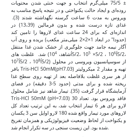
± 75/5 میلی‌گرم انتخاب و جهت خنثی شدن محتویات
روده‌ای و ایجاد حالت یکنواختی و در نتیجه پاسخ مناسب به
ویروس به مدت 6 ساعت گرسنه نگهداشته شدند (3).
غذای تازه درست شده و بدون فرمالین (13،39) در
اندازه‌ای که برای 24 ساعت غذای لاروها را تامین کند
(حدودا" در ابعاد 1×2×2 میلی‌متر مکعب) بریده و روی آب
آگار نیمه جامد جهت جلوگیری از خشک شدن غذا منتقل
4
5
6
Í5/2،
×5/2 ، 10
Í5/2، 10
شد. غلظت های (شاهد، 10
7
8
Í5/2) از سوسپانسیون ویروسی در محلول
Í5/2 ، 10
10
بافر Tris-HCl 50mM(pH7.03) تهیه و مقدار 2 میکرولیتر
از هر سری غلظت بلافاصله بعد از تهیه روی سطح غذا
ریخته شده و برای مدتی (حدود 5-3 دقیقه) در فضای
آزمایشگاه قرار گرفت (35). تیمار شاهد نیز شامل محلول
Tris-HCl 50mM (pH=7.03) فاقد ویروس بود. تعداد 30
لارو برای هر 6 تیمار انتخاب شد، به این ترتیب تعداد کل
لاروهای مورد تیمار واقع شده 180 لارو اوایل سن 3 یکسان
و یکنواخت از لحاظ وضعیت فیزیولوژیکی و همزمان تفریخ
شده بود. این زیست سنجی در سه تکرار انجام شد.