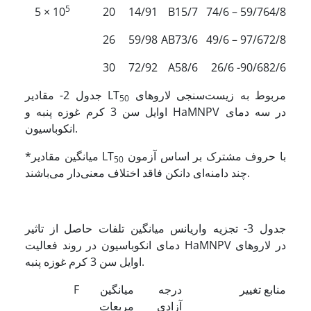
5
× 5
10
20
14/91
B15/7
59/7 – 74/6
64/8
26
59/98
AB73/6
97/6 – 49/6
72/8
30
72/92
A58/6
90/6- 26/6
82/6
مربوط به زیست‌سنجی لاروهای
جدول 2- مقادیر LT
50
اوایل سن 3 کرم غوزه پنبه و HaMNPV در سه دمای
انکوباسیون.
با حروف مشترک بر اساس آزمون
*میانگین مقادیر LT
50
چند دامنه‌ای دانکن فاقد اختلاف معنی‌دار می‌باشند.
جدول 3- تجزیه واریانس میانگین تلفات حاصل از تاثیر
دمای انکوباسیون در روند فعالیت HaMNPV در لاروهای
اوایل سن 3 کرم غوزه پنبه.
منابع تغییر
درجه
میانگین
F
آزادی
مربعات