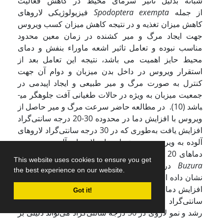
شبانه بدلیل تاثیر سرمای محیط در کاهش فعالیت
از جمله
Spodoptera exempta
فیزیولوژیکی لاروهای
کاهش میزان تغذیه و در نتیجه کاهش میزان کسب ویروس
جهت ایجاد مرگ و میر کشنده در زمان معین محدود
مناسب نبوده و تعامل تاثیر اشعه ماوراء بنفش و دمای
محیط حایز اهمیت می باشد، نتیجه این تعامل بعد از
استقرار ویروس در داخل بدن میزبان و دوام آن جهت
کنترل به صورت مرگ و میر طبیعی و ایجاد اپیدمی در
جمعیت میزبان به ویژه در حالات طغیانی آفت جلوه­گر می­
باشد (10). در مطالعه حاضر سرعت مرگ و میر حاصل از
ویروس با افزایش دما در محدوده 30-20 درجه سانتی‌گراد
افزایش یافت به‌طوری که در 30 درجه سانتی‌گراد لاروهای
آلوده به ویروس سریع‌تر از سایر لاروهای آلوده موجود در
دماهای 20 و 26 درجه سانتی‌گراد تلف شدند. نتایج حاصل
This website uses cookies to ensure you get
Buzura
از بررسی بیماریزایی BsNPV در لاروهای
the best experience on our website.
نشان داده است که سرعت تاثیر ویروس با
suppressaria
افزایش دما افزایش یافته و بیشترین مقدار را در 30 درجه
Got it!
سانتی‌گراد دارد بدست آمده است (6). کاهش در میزان
رشد و نمو لاروی در 30 درجه سانتی‌گراد می‌تواند دلیلی بر