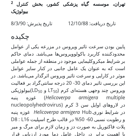
2
تهران، موسسه گیاه پزشکی کشور، بخش کنترل
بیولوژیک
تاریخ دریافت: 12/10/88 تاریخ پذیرش: 8/3/90
چکیده
پایین بودن سرعت تاثیر ویروس در مزرعه یکی از عوامل
محدودکننده کاربرد باکولوویروس‌ها می‌باشد. دمای حاکم
بر شرایط میکروکلیمایی موجود در منطقه از جمله عواملی
است که به عنوان یک عامل جانبی در کنار سایر عوامل
موثر در کارایی و سرعت تاثیر ویروس اثرگذار می‌باشد. در
این بررسی تاثیر دمای 30- 20 درجه سانتی‌گراد بر فعالیت
) ویروس چند وجهی هسته‌ای کرم
و LT
بیولوژیکی(LD
50
50
multiple
armigera
Helicoverpa
غوزه پنبه (
nucleopolyhedrovirus) در لاروهای اوایل سن 3 کرم
Hub.در شرایط نوری
Helicoverpa armigera
غوزه پنبه
D8 : L16 و رطوبت نسبی 60- 50% در قالب طرح اسپلیت
پلات فاکتوریل به صورت دز و زمان لازم برای مرگ و میر
با اهمیت برابر در داخل عامل دما مورد ارزیابی قرار