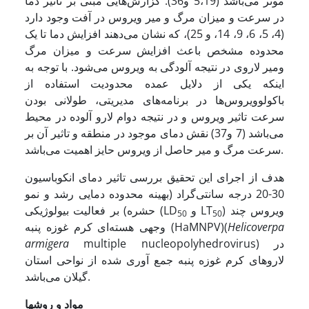
موثر می‌باشد (5،19 و36). گزارش‌هایی مبنی بر تاثیر دما
در سرعت و میزان مرگ و میر ویروس در آفت وجود دارد
(4، 5، 6، 9، 14، و 25)، که نشان می‌دهند افزایش دما تا یک
محدوده مشخص باعث افزایش سرعت و میزان مرگ
ومیر لاروی در نتیجه آلودگی به ویروس می‌شود. با توجه به
اینکه یکی از دلایل عمده محدودیت استفاده از
باکولوویروس‌ها در برنامه‌های مدیریتی، طولانی بودن
سرعت تاثیر ویروس و در نتیجه دوام لارو آلوده در محیط
می‌باشد (7 و37) نقش دمای موجود در منطقه و تاثیر آن بر
سرعت مرگ و میر حاصل از ویروس حایز اهمیت می‌باشد.
هدف از اجرای این تحقیق بررسی تاثیر دمای انکوباسیون
30-20 درجه سانتی‌گراد (بهینه محدوده دمایی رشد و نمو
) ویروس چند
و LT
حشره) بر فعالیت بیولوژیکی (LD
50
50
Helicoverpa
وجهی هسته‌ای کرم غوزه پنبه (HaMNPV)(
multiple nucleopolyhedrovirus) در
armigera
لاروهای کرم غوزه پنبه جمع آوری شده از نواحی استان
گیلان می‌باشد.
مواد و
روشها