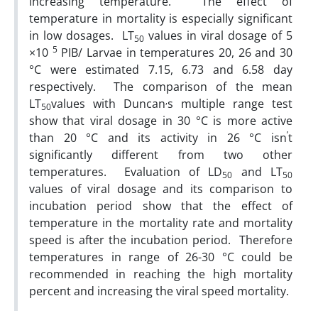
increasing temperature. The effect of
temperature in mortality is especially significant
in low dosages. LT
values in viral dosage of 5
50
5
×10
PIB/ Larvae in temperatures 20, 26 and 30
°C were estimated 7.15, 6.73 and 6.58 day
respectively. The comparison of the mean
,
LT
values with Duncan
s multiple range test
50
show that viral dosage in 30 °C is more active
’
than 20 °C and its activity in 26 °C isn
t
significantly different from two other
temperatures. Evaluation of LD
and LT
50
50
values of viral dosage and its comparison to
incubation period show that the effect of
temperature in the mortality rate and mortality
speed is after the incubation period. Therefore
temperatures in range of 26-30 °C could be
recommended in reaching the high mortality
percent and increasing the viral speed mortality.