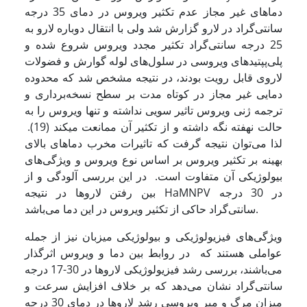
دماهای غیر مجاز عدم تکثیر ویروس در دمای 35 درجه
سانتی‌گراد در لارو گزارش شد ولی با انتقال دوباره لارو به
25 درجه سانتی‌گراد تکثیر مجدد ویروس شروع شده و
پلی‌پپتیدهای ویروسی در سلول‌های لوله گوارش و فضولات
لاروی قابل رویت بودند، در نتیجه مشخص شد که محدوده
دمایی غیر مجاز در کوتاه مدت بر سطح نسخه‌برداری و
ترجمه ژنی ویروس تاثیر سویی نداشته و تنها ویروس را به
حالت نهفته نگه داشته و از تکثیر آن ممانعت می­کند (19).
لذا می‌توان نتیجه گرفت که تاثیرات مخرب دماهای بالای
بهینه بر تکثیر ویروس بر اساس نوع ویروس و ویژگی‌های
بیولوژیکی آن متفاوت است. در این بررسی آلودگی و از
بین رفتن لاروها در نتیجه HaMNPV در 30 درجه
سانتی‌گراد حاکی از تکثیر ویروس در این دما می‌باشد.
ویژگی‌های فیزیولوژیکی و بیولوژیکی میزبان نیز از جمله
عواملی هستند که در روابط بین دما و ویروس اثرگذار
می‌باشند، بررسی رشد فیزیولوژیکی لاروها در 30-17 درجه
سانتی‌گراد نشان می‌دهد که بر خلاف افزایش سرعت و
میزان مرگ و میر ویروسی رشد لاروها در دمای 30 درجه