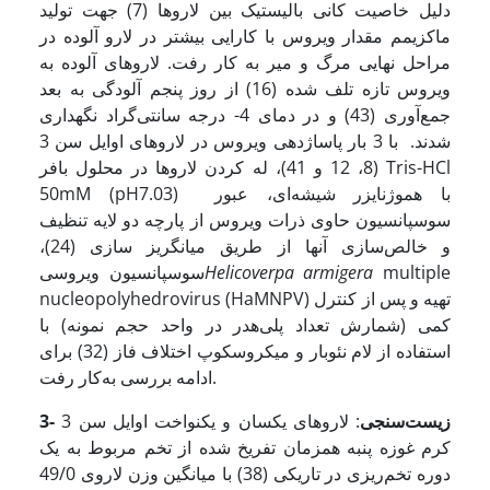
دلیل خاصیت کانی بالیستیک بین لاروها (7) جهت تولید
ماکزیمم مقدار ویروس با کارایی بیشتر در لارو آلوده در
مراحل نهایی مرگ و میر به کار رفت. لاروهای آلوده به
ویروس تازه تلف شده (16) از روز پنجم آلودگی به بعد
جمع‌آوری (43) و در دمای 4- درجه سانتی‌گراد نگهداری
شدند. با 3 بار پاساژدهی ویروس در لاروهای اوایل سن 3
(8، 12 و 41)، له کردن لاروها در محلول بافر Tris-HCl
50mM (pH7.03) با هموژنایزر شیشه‌ای، عبور
سوسپانسیون حاوی ذرات ویروس از پارچه دو لایه تنظیف
و خالص‌سازی آنها از طریق میانگریز سازی (24)،
multiple
Helicoverpa armigera
سوسپانسیون ویروسی
nucleopolyhedrovirus (HaMNPV) تهیه و پس از کنترل
کمی (شمارش تعداد پلی‌هدر در واحد حجم نمونه) با
استفاده از لام نئوبار و میکروسکوپ اختلاف فاز (32) برای
ادامه بررسی به‌کار رفت.
3- زیست‌سنجی
:
لاروهای یکسان و یکنواخت اوایل سن 3
کرم غوزه پنبه همزمان تفریخ شده از تخم مربوط به یک
دوره تخم‌ریزی در تاریکی (38) با میانگین وزن لاروی 49/0