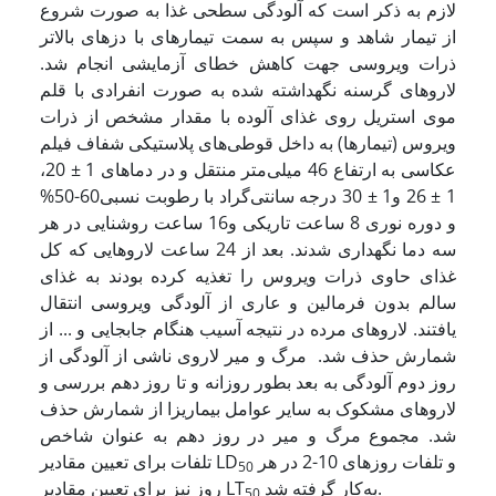
لازم به ذکر است که آلودگی سطحی غذا به صورت شروع
از تیمار شاهد و سپس به سمت تیمارهای با دزهای بالاتر
ذرات ویروسی جهت کاهش خطای آزمایشی انجام شد.
لاروهای گرسنه نگهداشته شده به صورت انفرادی با قلم
موی استریل روی غذای آلوده با مقدار مشخص از ذرات
ویروس (تیمارها) به داخل قوطی‌های پلاستیکی شفاف فیلم
عکاسی به ارتفاع 46 میلی‌متر منتقل و در دماهای 1 ± 20،
1 ± 26 و1 ± 30 درجه سانتی‌گراد با رطوبت نسبی60-50%
و دوره نوری 8 ساعت تاریکی و16 ساعت روشنایی در هر
سه دما نگهداری شدند. بعد از 24 ساعت لاروهایی که کل
غذای حاوی ذرات ویروس را تغذیه کرده بودند به غذای
سالم بدون فرمالین و عاری از آلودگی ویروسی انتقال
یافتند. لاروهای مرده در نتیجه آسیب هنگام جابجایی و ... از
شمارش حذف شد. مرگ و میر لاروی ناشی از آلودگی از
روز دوم آلودگی به بعد بطور روزانه و تا روز دهم بررسی و
لاروهای مشکوک به سایر عوامل بیماریزا از شمارش حذف
شد. مجموع مرگ و میر در روز دهم به عنوان شاخص
و تلفات روزهای 10-2 در هر
تلفات برای تعیین مقادیر LD
50
به‌کار گرفته شد.
روز نیز برای تعیین مقادیر LT
50