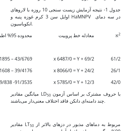
جدول 1- نتیجه آزمایش زیست سنجی 10 روزه با لاروهای
اوایل سن 3 کرم غوزه پنبه و HaMNPV در سه دمای
انکوباسیون.
2
א
معادله خط پروبیت
محدوده 95% اطمینان LD
43/6769 – 97/1895
69/2 + x 6487/0 = Y
61/2
39/4176 – 55/1608
24/2 + x 8066/0 = Y
26/1
91/3535- 09/838
12/3 + x 5785/0 = Y
42/0
با حروف مشترک بر اساس آزمون
میانگین مقادیر LD
50
چند دامنه‌ای دانکن فاقد اختلاف معنی‌‌دار می‌باشند.
مربوط به دماهای مذبور در دزهای بالاتر از
مقادیر LT
50