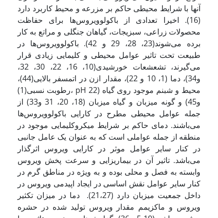
آنها با شرایط محیطی حاکم بر مزرعه و محیط کاربرد دارد
(16). اخیرا تعدادی از باکولوویروس‌ها برای حفاظت
محصولات زراعی، سبزیجات، گیاهان جنگلی و مراتع به کار
برده می‌شوند(23، 28، 29 و 42). باکولوویروس‌ها در
طبیعت تحت تاثیر عوامل محیطی و کلیمایی زیادی قرار
می‌گیرند، تشعشعات خورشیدی(10، 16، 22، 30، 32،
و34)، دما (1، 10 و 22)، مقدار ازن در اتمسفر بالایی(44)،
رطوبت نسبی(1)، pH محیط و شبنم موجود روی گیاه (22
و45) و گونه میزبان و گیاه میزبان (18، 20، 31 و33) از
جمله عوامل محیطی مطرح در کارایی باکولوویروس‌ها
می‌باشند. دمای حاکم بر شرایط میکروکلیمایی موجود در
منطقه از جمله عواملی است که به عنوان یک عامل جانبی
در کنار سایر عوامل موثر در کارایی ویروس اثرگذار
می‌باشد. تاثیر آن در بیماریزایی و سرعت پخش ویروس
وابسته به فصل و محلی بوده و به ویژه در مناطق گرم در
کنار سایر عوامل نقش اساسی در ایجاد اپیدمی ویروس در
داخل جمعیت میزبان دارد (21،27). دما در میزان تکثیر
ویروس و ماکزیمم مقدار ویروس تولید شده در حشره