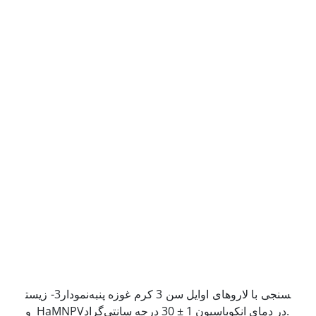
نمودار3- زیست‎سنجی با لاروهای اوایل سن 3 کرم غوزه پنبه
و HaMNPVدر دمای انکوباسیون 1 ± 30 درجه سانتی‌گراد.