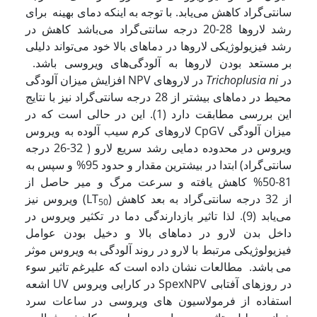
سانتی‌گراد کاهش می‌یابد. با توجه به اینکه دمای بهینه برای
رشد لاروها 28-20 درجه سانتی‌گراد می‌باشد کاهش در
رشد فیزیولوژیکی لاروها در دماهای بالا خود می‌تواند دلیلی
بر مستعد بودن لاروها به آلودگی‌های ویروسی باشد.
در
Trichoplusia ni
افزایش میزان آلودگی NPV در لاروهای
محیط در دماهای بیشتر از 28 درجه سانتی‌گراد نیز با نتایج
این بررسی مطابقت دارد (1). این در حالی است که در
لاروهای کرم سیب آلوده به ویروس CpGV میزان آلودگی
ویروس در محدوده دمایی رشد سریع لارو ( 32-26 درجه
سانتی‌گراد) ابتدا در بیشترین مقدار و حدود 95% و سپس به
81-50% کاهش یافته و سرعت مرگ و میر حاصل از
) از 32 درجه سانتی‌گراد به بعد کاهش
ویروس نیز (LT
50
می‌یابد (9). لذا تاثیر بازدارندگی دما در تکثیر ویروس در
داخل بدن لارو در دماهای بالا و دخیل بودن عوامل
فیزیولوژیکی مرتبط با لارو در روند آلودگی به ویروس موثر
می باشد. مطالعات نشان داده است که علیرغم تاثیر سوء
اشعه UV در کارایی ویروس SpexNPV در روزهای آفتابی
استفاده از فرمولاسیون های ویروسی در ساعات سرد