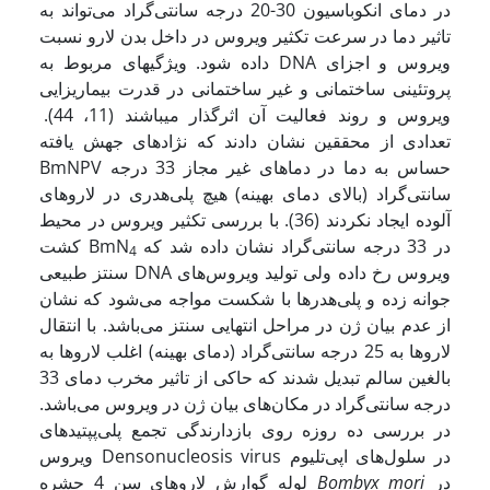
در دمای انکوباسیون 30-20 درجه سانتی‌گراد می‌تواند به
تاثیر دما در سرعت تکثیر ویروس در داخل بدن لارو نسبت
داده شود. ویژگیهای مربوط به DNA ویروس و اجزای
پروتئینی ساختمانی و غیر ساختمانی در قدرت بیماریزایی
ویروس و روند فعالیت آن اثرگذار می­باشند (11، 44).
تعدادی از محققین نشان دادند که نژادهای جهش یافته
BmNPV حساس به دما در دماهای غیر مجاز 33 درجه
سانتی‌گراد (بالای دمای بهینه) هیچ پلی‌هدری در لاروهای
آلوده ایجاد نکردند (36). با بررسی تکثیر ویروس در محیط
در 33 درجه سانتی‌گراد نشان داده شد که
کشت BmN
4
سنتز طبیعی DNA ویروس رخ داده ولی تولید ویروس‌های
جوانه زده و پلی‌هدرها با شکست مواجه می‌شود که نشان
از عدم بیان ژن در مراحل انتهایی سنتز می‌باشد. با انتقال
لاروها به 25 درجه سانتی‌گراد (دمای بهینه) اغلب لاروها به
بالغین سالم تبدیل شدند که حاکی از تاثیر مخرب دمای 33
درجه سانتی‌گراد در مکان‌های بیان ژن در ویروس می‌باشد.
در بررسی ده روزه روی بازدارندگی تجمع پلی‌پپتیدهای
ویروس Densonucleosis virus در سلول‌های اپی‌تلیوم
در
Bombyx mori
لوله گوارش لاروهای سن 4 حشره