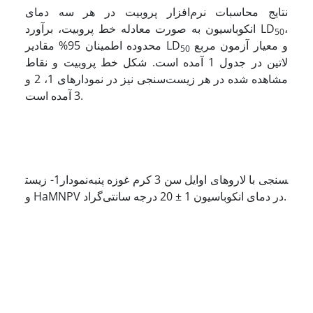
نتایج محاسبات نرم‌افزار پروبیت در هر سه دمای
،
انکوباسیون به صورت معادله خط پروبیت، برآورد LD
50
و معیار آزمون مربع
محدوده اطمینان 95% مقادیر LD
50
لاتین در جدول 1 آمده است. شکل خط پروبیت و نقاط
مشاهده شده در هر زیست‌سنجی نیز در نمودارهای 1، 2 و
3 آمده است.
نمودار1- زیست‎سنجی با لاروهای اوایل سن 3 کرم غوزه پنبه
و HaMNPV در دمای انکوباسیون 1 ± 20 درجه سانتی‌گراد.