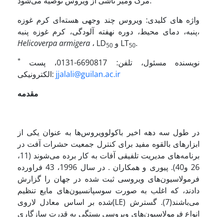
مرگ ومیر ناشی از ویروس توصیه می‌شود.
واژه های کلیدی: ویروس چند وجهی هسته‌ای کرم غوزه
پنبه، دمای محیط، دوره نهفته آلودگی، کرم غوزه پنبه،
.
و LT
، LD
armigera
Helicoverpa
50
50
*
نویسنده
مسئول، تلفن: 6690817-0131، پست
jjalali@guilan.ac.ir
الکترونیکی:
مقدمه
در طول سه دهه اخیر باکولوویروس‌ها به عنوان یکی از
ابزارهای بالقوه مفید برای کنترل جمعیت حشرات آفت در
برنامه‌های مدیریت تلفیقی آفات به کار برده می‌شوند (11،
26 و40). پیوری و همکاران . در سال 1996، 43 فراورده
فرمولاسیون‌های ویروسی ثبت شده در جهان را گزارش
دادند، که اغلب به صورت سوسپانسیون‌های مایع تنظیم
شده بر اساس معادل لاروی(LE) می‌باشند(7). گسترش
انواع فرمولاسیون‌های ویروسی بستگی به قدرت سازگاری