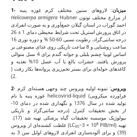
1- میزبان
: لاروهای سنین مختلف کرم غوزه پنبه
Hubner از مزارع مختلف توتون
Helicoverpa armigera
احمد گوراب در استان گیلان جمع‌آوری و به صورت انفرادی
در اتاق پرورش استریل تحت شرایط محیطی دمای 1 ± 26
درجه سانتی‌گراد، رطوبت نسبی 60-50 % و دوره نوری 16
ساعت روشنایی و 8 ساعت تاریکی روی غذای مصنوعی بر
اساس لوبیا چشم بلبلی و جوانه گندم برای 4 نسل متوالی
پرورش یافتند. حشرات بالغ با آب عسل 10% تغذیه و
کاغذهای حوله‌ای برای بستر تخم‌ریزی پروانه‌ها بکار رفت (
2).
ویروس
: نمونه اولیه ویروس چند وجهی هسته‌ای کرم
-
2
غوزه پنبه با نام helicovirid-liquid (فراورده میکروبی
تولید شده در سال 1376 و نگهداری شده در دمای 10-
درجه سانتی‌گراد و تاریکی) از بخش تحقیقات کنترل
بیولوژیک موسسه تحقیقات گیاه پزشکی تهیه شد (17).
8
PIB/ml) تهیه
~3 × 10
غلظت کشنده‌ای از ویروس (LC
95
(39) و برای آلوده‌سازی انفرادی لاروهای اوایل سن 3 به