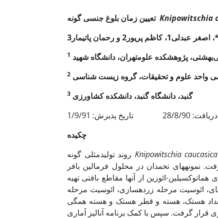
Knipowitschia 
تعیین زمان بلوغ جنسی گونه ‎
1
لوم‎محیطی
2
لامی واحد علوم و تحقیقات، گروه زیست شناسی
3
گنبد، دانشگاه گنبد، دانشکده کشاورزی
28/8/ تاریخ پذیرش: 1/9/91
چکیده
Knipowitschia caucasica
روند تولیدمثلی گونه
ت. نمونه­های تخمدان در محلول فرمالین بافر
هماتوکسیلین-ائوزین از آنها مقاطع بافتی تهیه
ده­ای، ائوسیت مرحله زرده­سازی، ائوسیت مرحله
عداد هستک، هسته و قطر هستک و هسته همگی