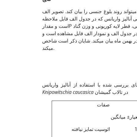
تواند روند بلوغ جنسی را بیان کند. تصویر الف
ی آنالیز واریانس که در جدول الف قابل ملاحظه
است و مقدارP حاصل از ائوسیت تمایز نیافته، ائوسیت پیش زرده­سازی ، قطر لایه فولیکولی­، قطر لایه کوریونی و وزن گناد
ول الف و نمودار الف قابل مشاهده است و P در همگی موارد فوق کوچکتر از 05/0 می­باشد، بیانگر تغییرات معنی­دار
می­کند. شایان ذکر است شاخص GSI نیز به روشنی موارد فوق را تایید
می­کند.
ی بررسی شده با استفاده از آنالیز واریانس
در
تالاب گمیشان
Knipowitschia caucasica
صفات
یار± میانگین
1
ائوسیت تمایز نیافته