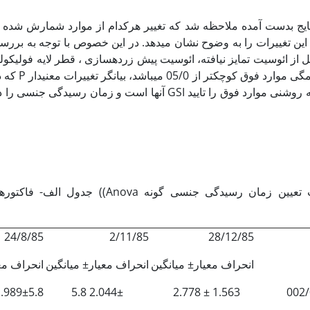
ایج بدست آمده ملاحظه شد که تغییر هرکدام از موارد شمارش شده می­
این تغییرات را به وضوح نشان می­دهد. در این خصوص با توجه به بررس
که در جد
آنها است و زمان رسیدگی جنسی را در بهمن ماه بیان 
تعیین زمان رسیدگی جنسی گونه
((Anova
جدول الف- فاکتورها
24/8/85
2/11/85
28/12/85
انحراف معیار± میانگین
انحراف معیار± میانگین
انحراف مع
.989±5.8
2.044± 5.8
1.563 ± 2.778
002/