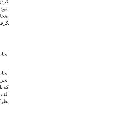
کردن
نفوذ 
گرفت
انجا
انحرا