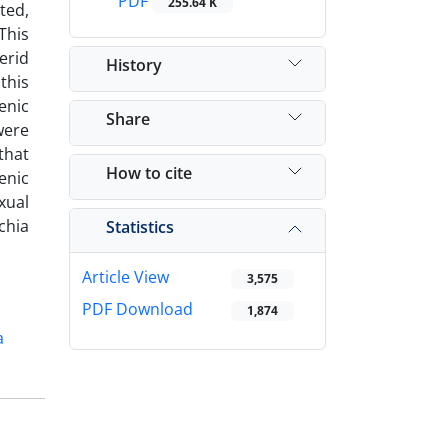
PDF
255.64 K
ted,
This
erid
History
this
enic
Share
were
that
How to cite
enic
xual
chia
Statistics
Article View
3,575
PDF Download
1,874
a