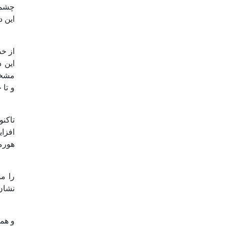
چشمگ
این د
این 
مشخص 
تاکن
افزای
هورم