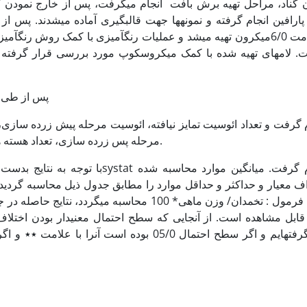
 گناد، مراحل تهیه برش بافت انجام می­گرفت، پس از خارج نمودن گن
پارافین انجام گرفته و نمونه­ها جهت قالب­گیری آماده می­شدند. پس از
. لام­های تهیه شده با کمک میکروسکوپ مورد بررسی قرار گرفته و 
پس از طی 
م گرفت و تعداد ائوسیت تمایز نیافته، ائوسیت مرحله پیش زرده ساز
مرحله پس زرده سازی، تعداد هسته هستک شمارش گردید و قطر آنها اندازه­گیری شد.
با توجه به نتایج بدست آمده، آنالیزها
ف معیار و حداکثر و حداقل موارد را مطابق جدول ذیل محاسبه گردیده