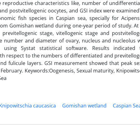
 reproductive characteristics like, number of undifferentia
e and postvitellogenic oocytes, and GSI index were examined
nomic fish species in Caspian sea, specially for Acipens
rom Gomishan wetland during one-year period of study. At 
previtellogenic stage, vitellogenic stage and postvitellog
e number and diameter of ovary, nucleus and nucleolus 
sing Systat statistical software. Results indicated 
th respect to the numbers of differentiated and previtellog
and fulicule layers. GSI measurement showed that peak se
n February. Keywords:Oogenesis, Sexual maturity, Knipowits
Sea
Knipowitschia caucasica
Gomishan wetland
Caspian Se