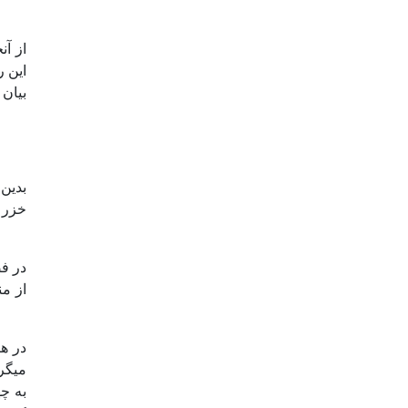
از آن
این ر
بیان 
در فص
از من
در ه
می­گر
به چ