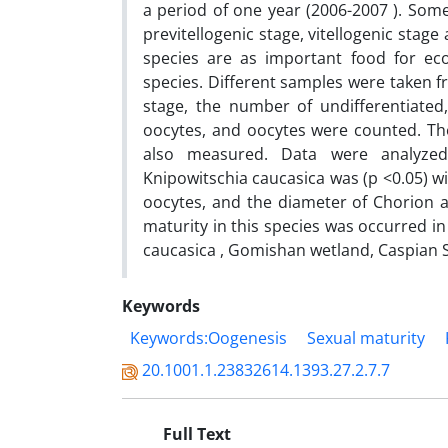
a period of one year (2006-2007 ). Some
previtellogenic stage, vitellogenic stag
species are as important food for eco
species. Different samples were taken f
stage, the number of undifferentiated, 
oocytes, and oocytes were counted. Th
also measured. Data were analyzed u
Knipowitschia caucasica was (p <0.05) wi
oocytes, and the diameter of Chorion 
maturity in this species was occurred i
caucasica , Gomishan wetland, Caspian 
Keywords
Keywords:Oogenesis
Sexual maturity
20.1001.1.23832614.1393.27.2.7.7
Full Text