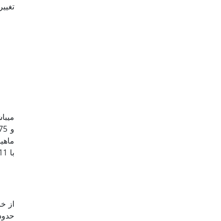
از خا
حدود