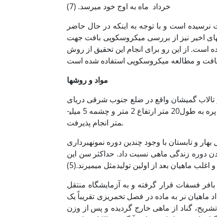
خرداد ماه به اوج خود می­رسد. (7)
بت نرسیده است و با توجه به اینکه در حال حاضر
ل­های اخیر نیز از بررسی میکروسکوپی بافت جهت
ده است. از این رو برای انجام این تحقیق از روش
مواد و روشها
تیب که در مدت یک سال از آبان ماه سال 1385 تا مهر ماه 1386 در تالاب گمیشان واقع در ضلع جنوب شرقی دریای
خزر نمونه­برداری صورت گرفت. در طی این مدت نمونه­برداری­ها با کمک تور پره به طول20 متر ارتفاع 2 متر و چشمه 5 میلی­
متر انجام پذیرفت.
هار و تابستان با وجود چندین دوره نمونه­برداری
 بودن دوره زندگی ماهی نسبت داد. حداکثر سن این
بافر فسفات قرار گرفته و به آزمایشگاه منتقل
د ماهیان نر به ماده در فصل تخم­ریزی تقریباً یک
شریح، گناد از ماهی خارج گردیده و پس از وزن