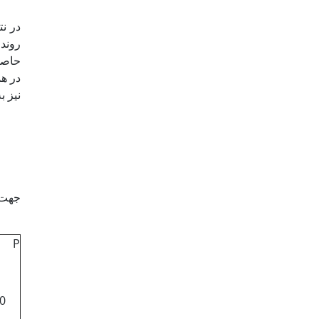
در نت
روند 
جهت 
P
0