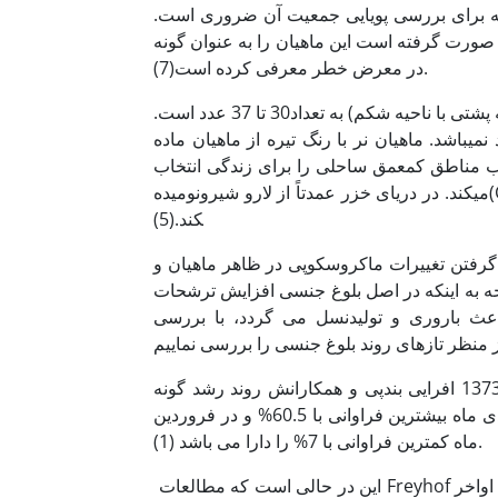
ه برای بررسی پویایی جمعیت آن ضروری است.
 صورت گرفته است این ماهیان را به عنوان گونه
در معرض خطر معرفی کرده است(7).
از خصوصیات کلیدی این ماهی تعداد فلس­های پهلویی است که (در امتداد باله پشتی با ناحیه شکم) به تعداد30 تا 37 عدد است.
اشد. ماهیان نر با رنگ تیره از ماهیان ماده
غلب مناطق کم­عمق ساحلی را برای زندگی انتخاب
می­کند. در دریای خزر عمدتاً از لارو شیرونومیده(Chironomidae) و تا حد­کمی از سخت پوستان و ماهیان کوچکتر تغذیه می­
کند.(5)
رفتن تغییرات ماکروسکوپی در ظاهر ماهیان و
جه به اینکه در اصل بلوغ جنسی افزایش ترشحات
عث باروری و تولید­نسل می گردد، با بررسی
نشان داد این گونه در بین سایر گاوماهیان کمترین جمعیت را داشته و در دی ماه بیشترین فراوانی با 60.5% و در فروردین
ماه کمترین فراوانی با 7% را دارا می باشد (1).
این در حالی است که مطالعات Freyhof و همکارانش در سال 2008 نشان داد فراوانی این ماهی از فروردین ماه تا اواخر