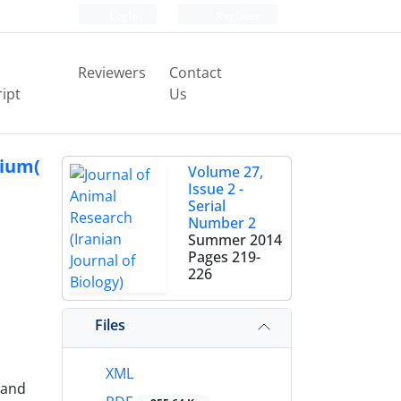
Login
Register
Reviewers
Contact
ipt
Us
bium(
Volume 27,
Issue 2 -
Serial
Number 2
Summer 2014
Pages
219-
226
Files
XML
land