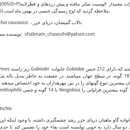
کوریونی و قطر لایه فولیکولی و با اندازه­گیری GSI ملاحظه گردید که اوج رسیدگی جنسی در بهمن ماه است.
، تالاب گمیشان، دریای خزر.
hia caucasica
* نویسنده مسئول، تلفن: 09122202784 ، پست الکترونیکی: shabnam_chavoshi@yahoo.com
می­باشند که دارای 212 جنس
Gobiidae
خانواده
Gobiodei
زیر راسته
ormes
و 1875 گونه، در سطح جهان می­باشند. در حقیقت به خاطر تبدیل باله
با 11 گونه بیشترین فراوانی را
Neogobius
با 14 گونه و جنس
enthophilis
tschia
نواده گاو ماهیان دریای خزر رشد چشمگیری داشته، با وجود اینکه این
 دو سال دارد به خوبی توانسته است بقاء خود را تضمین کند تا حدی