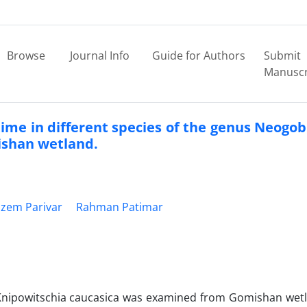
Browse
Journal Info
Guide for Authors
Submit
Manuscr
time in different species of the genus Neogo
ishan wetland.
zem Parivar
Rahman Patimar
 Knipowitschia caucasica was examined from Gomishan wet