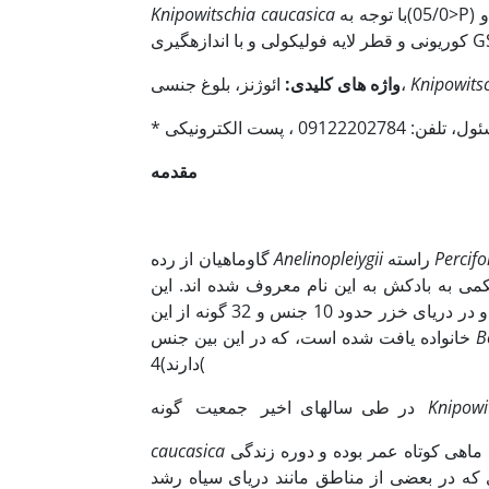
با توجه به(05/0>P) و(005/0>P)تغییرات معنی­دار ائوسیت تمایز نیافته و پیش زرده­ای و قطرلایه
Knipowitschia caucasica
Knipowitsc
ائوژنز، بلوغ جنسی،
واژه های کلیدی:
مقدمه
Percif
راسته
Anelinopleiygii
گاوماهیان از رده
 شکمی به بادکش به این نام معروف شده اند. این
ماهیان بیشترین تنوع گونه­ای را در بین مهره­داران به خود اختصاص می­دهند و در دریای خزر حدود 10 جنس و 32 گونه از این
B
خانواده یافت شده است، که در این بین جنس
دارند)4(
Knipowi
در طی سالهای اخیر جمعیت گونه
 ماهی کوتاه عمر بوده و دوره زندگی
caucasica
 که در بعضی از مناطق مانند دریای سیاه رشد