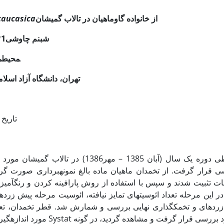
از خانواده گاوماهیان
در تالاب گمیشان
caucasica
شبنم چاوشی1*، اصغر عبدلی1، کاظم پریور2 و رحمان پاتیمار3
تهران، دانشگاه شهید‎بهشتی، پژوهشکده ع
تهران، دانشگاه آزاد اس
تاریخ دریافت: 90
در طی دوره یک سال (آبان 1385 – مهر1386) در تالاب گمیشان مورد
ی قرار گرفت. از تخمدان ماهیان ماده بالغ نمونه­برداری صورت گرف
 تثبیت شدند و سپس با استفاده از روش پارافینه کردن و رنگ­آمیزی 
ر این مرحله تعداد ائوسیت­های تمایز نیافته، ائوسیت مرحله پیش زر
رده­ای و تخمک­گذاری نهایی بررسی و شمارش شد. قطر تخمدان، ت
زه­گیری قرار گرفت. سپس با کمک برنامه آنالیز آماری Systat مورد بررسی قرار گرفت و مشاهده گردید، در گونه