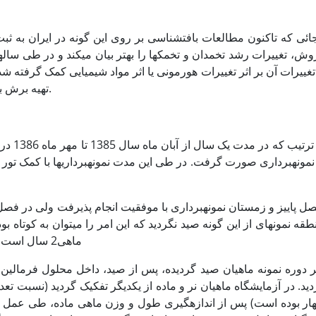
جائی که تاکنون مطالعات بافت­شناسی بر روی این گونه در ایران به ث
وش، تغییرات رشد تخمدان و تخمک­ها را بهتر بیان می­کند و در طی سا
تغییرات آن بر اثر تغییرات هورمونی یا اثر مواد شیمیایی کمک گرفته ش
تهیه برش بافت و مطالعه میکروسکوپی استفاده شده است.
بدین تر
ل پاییز و زمستان نمونه­برداری با موفقیت انجام پذیرفت ولی در فصل ب
طقه نمونه­ای از این گونه صید نگردید که این امر را می­توان به کوتاه
ماهی­2 سال است و اغلب ماهیان بعد از اولین تولیدمثل می­میرند.(5)
ر دوره نمونه ماهیان صید گردیده، پس از صید، داخل محلول فرمالین 
دید. در آزمایشگاه ماهیان نر و ماده از یکدیگر تفکیک گردید (نسبت تعدا
هار بوده است) پس از اندازه­گیری طول و وزن ماهی ماده، طی عمل ت