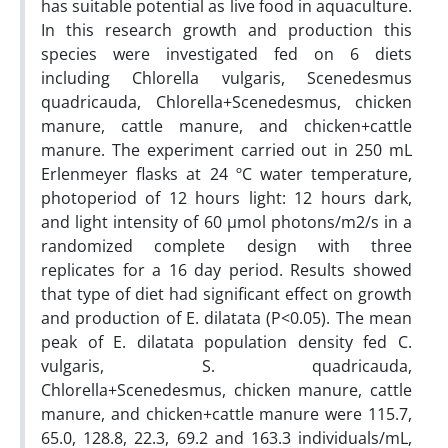
has suitable potential as live food in aquaculture.
In this research growth and production this
species were investigated fed on 6 diets
including Chlorella vulgaris, Scenedesmus
quadricauda, Chlorella+Scenedesmus, chicken
manure, cattle manure, and chicken+cattle
manure. The experiment carried out in 250 mL
Erlenmeyer flasks at 24 ºC water temperature,
photoperiod of 12 hours light: 12 hours dark,
and light intensity of 60 µmol photons/m2/s in a
randomized complete design with three
replicates for a 16 day period. Results showed
that type of diet had significant effect on growth
and production of E. dilatata (P<0.05). The mean
peak of E. dilatata population density fed C.
vulgaris, S. quadricauda,
Chlorella+Scenedesmus, chicken manure, cattle
manure, and chicken+cattle manure were 115.7,
65.0, 128.8, 22.3, 69.2 and 163.3 individuals/mL,