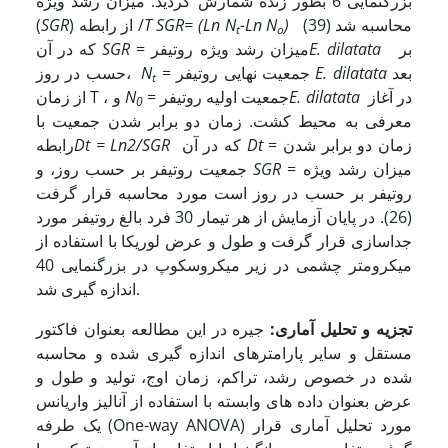
بزرگنمایی 6 بطور زنده شمارش گردید. میزان رشد ویژه
محاسبه شد (39)
)
-Ln N
SGR= (Ln N
T
) از رابطه /
SGR
(
t
o
بر
E. dilatata
= میزان رشد ویژه روتیفر
SGR
که در آن
بعد
E. dilatata
= جمعیت نهایی روتیفر
N
حسب در روز،
t
در آغاز
E. dilatata
= جمعیت اولیه روتیفر
N
از زمان T ، و
0
معرفی به محیط کشت. زمان دو برابر شدن جمعیت با
= زمان دو برابر شدن
Dt
که در آن
Dt = Ln2/SGR
رابطه
= میزان رشد ویژه
SGR
جمعیت روتیفر بر حسب روز، و
روتیفر بر حسب در روز است مورد محاسبه قرار گرفت
(26). در پایان آزمایش از هر تیمار 30 فرد بالغ روتیفر مورد
جداسازی قرار گرفت و طول و عرض لوریکا با استفاده از
میکرومتر چشمی در زیر میکروسکوپ در بزرگنمایی 40
اندازه گیری شد.
تجزیه و تحلیل آماری:
جیره در این مطالعه بعنوان فاکتور
مستقل و سایر پارامترهای اندازه گیری شده و محاسبه
شده در خصوص رشد، تراکم، زمان اوج، تولید و طول و
عرض بعنوان داده های وابسته با استفاده از آنالیز واریانس
یک طرفه (One-way ANOVA) مورد تحلیل آماری قرار