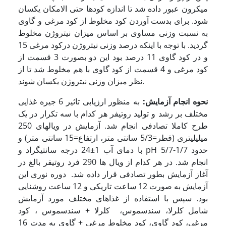
میکرون عبور داده شد تا اندازه کودها حتی الامکان یکسان
شود. برای بدست آوردن کود مخلوط از کود مرغی و گاوی
به نسبت وزنی مساوی بر اساس میزان نیتروژن مخلوط
گردید. با توجه با اینکه درصد وزنی نیتروژن درکود مرغی 15
و در کود گاوی 11 درصد بود این دو بصورت 3 قسمت از
کود مرغی و 4 قسمت از کود گاوی با هم مخلوط شد تا از
نظر میزان وزنی نیتروژن یکسان شوند.
نحوه انجام آزمایش:
به منظور ارزیابی تاثیر 6 جیره غذایی
مختلف بر رشد و تولید روتیفر هر کدام با سه تکرار در یک
طرح کاملا تصادفی انجام شد. آزمایش در ویال­های 250
میلی­لیتری (قطر=5/3 سانتی متر، ارتفاع=15 سانتی متر) و
با دمای آب 1±24 درجه سانتی­گراد و pH حدود 1/7-5/7
انجام شد. در هر کدام از ویال ها 290 فرد روتیفر بالغ در
آغاز آزمایش بطور تصادفی قرار داده شد. دوره نوری این
آزمایش به صورت 12 ساعت تاریکی و 12 ساعت روشنایی
بود. سپس با استفاده از غذاهای مختلف مورد آزمایش
شامل کلرلا، سندسموس، کلرلا + سندسموس ، کود
مرغی، کود گاوی، کود مخلوط مرغی + گاوی به مدت 16