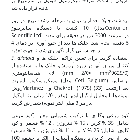
تاریکی و شدت نور60 میکرومول فوتون بر مترمربع بر
ثانیه قرار داده شد.
برداشت جلبک بعد از رسیدن به مرحله رشد سریع، در روز
10 کشت با دستگاه سانتریفوژ (مدلCenturion
Scientific Ltd) در سرعت 3000 دور در دقیقه برای مدت
5 دقیقه انجام شد. جلبک ها بعد از جمع آوری در دمای 4
درجه سانتی گراد نگهداری شد، تا جهت تغذیه
استفاده گردد. برای تعیین تراکم جلبک ها و
E. dilatata
کنترل میزان آنها در دوره آزمایش، جلبک ها با استفاده از
2
0625/0)
لام هماسایتومتری (mm 2/0× mm
ومیکروسکوپ اینورت (مدل Ceti Belgium) براساس
روشMartinez و Chakroff (1975) (33) بعد ازتثبیت
نمونه ها با محلول لوگول ایدین (مقدار 1/0 میلی لیتر لوگول
در هر 3 میلی لیتر نمونه) شمارش گردید.
کود مرغی وگاوی با ترکیب شیمیایی معین (کود مرغی
شامل: 35 % کربن ، 15 % نیتروژن ، 12 % فسفر و کود
گاوی شامل: 25 % کربن ، 11 % نیتروژن ، 3 % فسفر)
پس از پودر کردن با دستگاه آسیاب از الک با چشمه 100