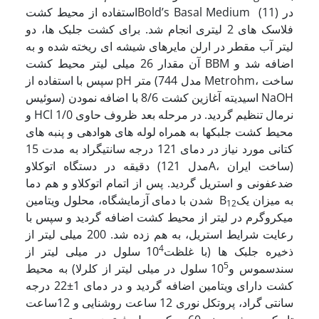
استفاده از محیط کشتBold’s Basal Medium (11) در
فلاسک های 2 لیتری انجام شد. برای کشت جلبک ها، دو
لیتر آب مقطر در ارلن مایرهای شیشه ای ریخته شده و به
آن مقدار 26 میلی لیتر محیط کشت BBM اضافه شد و
سپس با استفاده از pH متر (مدل 744 Metrohm، ساخت
سوئیس) اسیدیته آغازین کشت 8/6 با اضافه نمودن NaOH
و HCl 1/0 نرمال تنظیم گردید. در مرحله بعد ظروف حاوی
محیط کشت جلبکها به همراه لوله های هوادهی و پنبه های
کتانی مورد نیاز در دمای 121 درجه سانتیگراد به مدت 15
دقیقه در دستگاه اتوکلاو (مدل 121A، ساخت ایران)
ضدعفونی و استریل گردید. پس از اتمام اتوکلاو و هم دما
به میزان یک
شدن با دمای آزمایشگاه، محلول ویتامین B
12
میکروگرم در لیتر از محیط کشت اضافه گردید و سپس با
رعایت شرایط استریل، به هم زده شد. 200 میلی لیتر از
4
ذخیره جلبک ها (با غلظت10
سلول در میلی لیتر از
5
سندسموس و10
سلول در میلی لیتر از کلرلا) به محیط
کشت دارای ویتامین اضافه گردید و در دمای 1±22 درجه
سانتی گراد، پروتکل نوری 12 ساعت روشنایی و 12ساعت