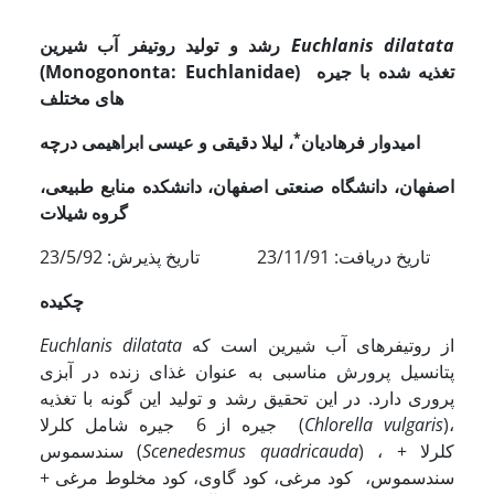
Euchlanis dilatata
رشد و تولید روتیفر آب شیرین
تغذیه شده با جیره
(Monogononta: Euchlanidae)
های مختلف
*
امیدوار فرهادیان
، لیلا دقیقی و عیسی ابراهیمی درچه
اصفهان
،
دانشگاه صنعتی اصفهان، دانشکده منابع طبیعی،
گروه شیلات
تاریخ دریافت: 23/11/91 تاریخ پذیرش: 23/5/92
چکیده
از روتیفرهای آب شیرین است که
Euchlanis dilatata
پتانسیل پرورش مناسبی به عنوان غذای زنده در آبزی
پروری دارد. در این تحقیق رشد و تولید این گونه با تغذیه
)،
Chlorella vulgaris
جیره از 6 جیره شامل کلرلا (
) ، کلرلا +
Scenedesmus quadricauda
سندسموس (
سندسموس، کود مرغی، کود گاوی، کود مخلوط مرغی +