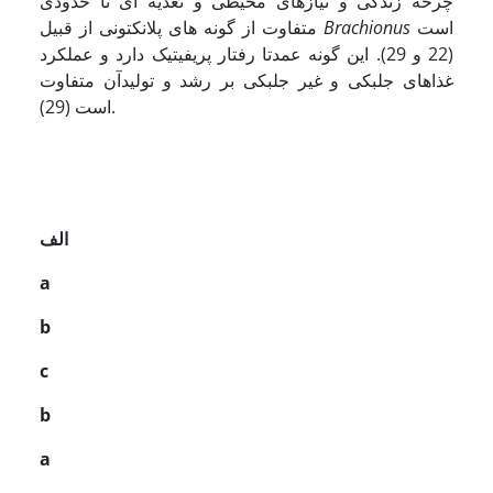
چرخه زندگی و نیازهای محیطی و تغذیه ای تا حدودی
است
Brachionus
متفاوت از گونه های پلانکتونی از قبیل
(22 و 29). این گونه عمدتا رفتار پریفیتیک دارد و عملکرد
غذاهای جلبکی و غیر جلبکی بر رشد و تولیدآن متفاوت
است (29).
الف
a
b
c
b
a