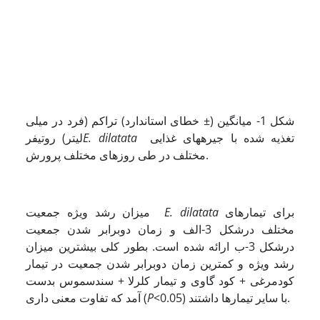
شکل 1- میانگین (± خطای استاندارد) تراکم (فرد در میلی
تغذیه شده با جیره­های غذایی
E. dilatata
لیتر) روتیفر
مختلف در طی روزهای مختلف پرورش.
برای تیمارهای
E. dilatata
میزان رشد ویژه جمعیت
مختلف درشکل 3-الف و زمان دوبرابر شدن جمعیت
درشکل 3-ب ارائه شده است. بطور کلی بیشترین میزان
رشد ویژه و کمترین زمان دوبرابر شدن جمعیت در تیمار
کودمرغی + کود گاوی و تیمار کلرلا + سندسموس بدست
<0.05) با سایر تیمارها داشتند.
P
آمد که تفاوت معنی داری (