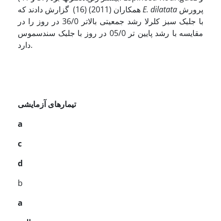
پرورش
E. dilatata
همکاران (2011) (16) گزارش دادند که
با جلبک سبز کلرلا رشد جمعیتی بالاتر 36/0 در روز را در
مقایسه با رشد پایین تر 05/0 در روز با جلبک سندسموس
دارد.
تیمارهای آزمایشی
a
c
d
b
a