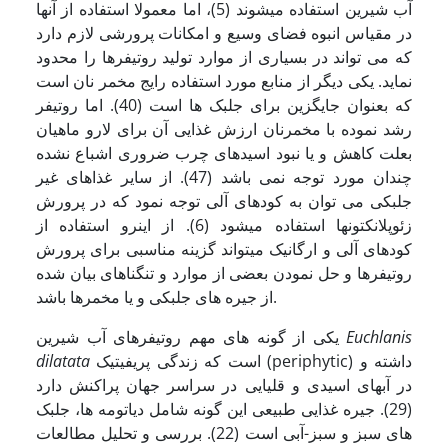
آب شیرین استفاده میشوند (5)، اما معمولا استفاده از آنها
در مقیاس انبوه فضای وسیع و امکانات پرورشی لازم دارد
که می تواند در بسیاری از موارد تولید روتیفرها را محدود
نماید. یکی دیگر از منابع مورد استفاده رایج مخمر نان است
که بعنوان جایگزین برای جلبک ها است (40). اما روتیفر
رشد نموده با مخمرنان ارزش غذایی آن برای لارو ماهیان
بعلت کاهش و یا نبود اسیدهای چرب ضروری اشباع نشده
چندان مورد توجه نمی باشد (47). از سایر غذاهای غیر
جلبکی می توان به کودهای آلی توجه نمود که در پرورش
زئوپلانکتونها استفاده میشود (6). از اینرو استفاده از
کودهای آلی و ارگانیک میتواند گزینه مناسبی برای پرورش
روتیفرها و حل نمودن بعضی از موارد و تنگناهای بیان شده
از جیره های جلبکی و یا مخمرها باشد.
Euchlanis
یکی از گونه های مهم روتیفرهای آب شیرین
است که زندگی پریفیتیک (periphytic) داشته و
dilatata
در آبهای اسیدی و قلیایی در سراسر جهان پراکنش دارد
(29). جیره غذایی طبیعی این گونه شامل دیاتومه ها، جلبک
های سبز و سبز-آبی است (22). بررسی و تحلیل مطالعات