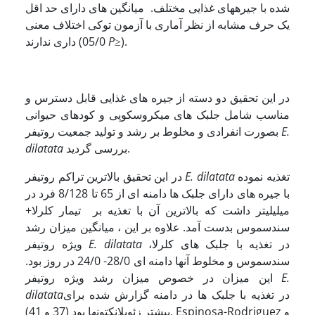
شده با جیره­های غذایی مختلف. میانگین های دارای حد اقل
یک حرف مشابه از نظر آماری با آزمون توکی اختلاف معنی
≥).
P
داری ندارند (05/0
در این تحقیق دو دسته از جیره های غذایی قابل دسترس و
مناسب شامل جلبک های میکروسکوپی و کودهای حیوانی
E.
بصورت انفرادی و مخلوط بر رشد و تولید جمعیت روتیفر
بررسی گردید.
dilatata
تغذیه نموده
E. dilatata
در این تحقیق بالاترین تراکم روتیفر
با جیره های دارای جلبک ها دامنه ای از 65 تا 8/128 فرد در
میلی­لیتر داشت که بالاترین آن
با تغذیه بر تیمار کلرلا+
سندسموس بدست آمد. علاوه بر این ، میانگین میزان رشد
در تغذیه با جلبک های کلرلا،
E. dilatata
ویژه روتیفر
سندسموس و مخلوط آنها دامنه ای 28/0- 24/0 در روز بود.
E.
این میزان در خصوص میزان رشد ویژه روتیفر
در تغذیه با جلبک ها در دامنه گزارش شده برای
dilatata
بیشتر زئوپلانکتون­ها بود (37 و 41). Espinosa-Rodriguez و