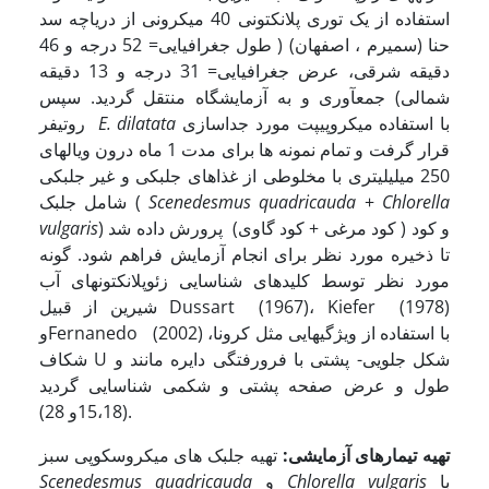
استفاده از یک توری پلانکتونی 40 میکرونی از دریاچه سد
حنا (سمیرم ، اصفهان) ( طول جغرافیایی= 52 درجه و 46
دقیقه شرقی، عرض جغرافیایی= 31 درجه و 13 دقیقه
شمالی) جمع­آوری و به آزمایشگاه منتقل گردید. سپس
با استفاده میکروپیپت مورد جداسازی
E. dilatata
روتیفر
قرار گرفت و تمام نمونه ها برای مدت 1 ماه درون ویال­های
250 میلی­لیتری با مخلوطی از غذاهای جلبکی و غیر جلبکی
Chlorella
+
Scenedesmus quadricauda
شامل جلبک (
) و کود ( کود مرغی + کود گاوی) پرورش داده شد
vulgaris
تا ذخیره مورد نظر برای انجام آزمایش فراهم شود. گونه
مورد نظر توسط کلیدهای شناسایی زئوپلانکتونهای آب
شیرین از قبیل Dussart (1967)، Kiefer (1978)
وFernanedo (2002) با استفاده از ویژگی­هایی مثل کرونا،
شکاف U شکل جلویی- پشتی با فرورفتگی دایره مانند و
طول و عرض صفحه پشتی و شکمی شناسایی گردید
(15،18و 28).
تهیه تیمارهای آزمایشی:
تهیه جلبک های میکروسکوپی سبز
با
Chlorella vulgaris
و
Scenedesmus quadricauda