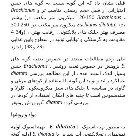
قبلی نشان داد که این گونه نسبت به گونه های جنس
امتیازاتی از قبیل حجم زیستی مناسب تر و
Brachionus
،
Brachionus
بیشتر (150-120 میکرون متر مکعب در
) (3،
Euchlanis dilatata
300-250 میکرون متر مکعب در
4 و34) ، مصرف بهتر جلبک های پلانکتونی، رقابت بهتر،
مقاومت به گرسنگی و توانایی تولید در سطوح پایین غذایی
(29 و 38) را دارد.
علی رغم مطالعات متعدد در خصوص تغذیه گونه های
E.
پژوهش در خصوص تغذیه روتیفر
،
Brachionus
جنس
بسیار اندک است. هدف از این مطالعه بررسی
dilatata
عملکرد رشد و تولید این گونه با استفاده از کودهای مرغی و
گاوی در مقایسه با جلبک های سبز میکروسکوپی کلرلا و
سندسموس است تا جنبه های امکان استفاده از کودها در
بررسی گردد.
E. dilatata
پرورش روتیفر
مواد و روشها
به منظور تهیه استوک
:
E. dilatata
تهیه استوک اولیه
نمونه­های زئوپلانکتونی آب شیرین با
E. dilatata
اولیه گونه