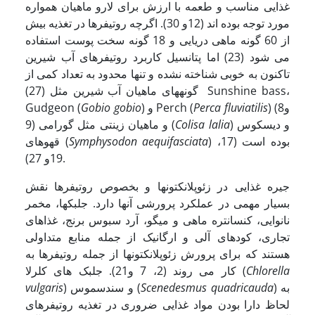
غذایی مناسب و طعمه با ارزش برای لارو ماهیان همواره
مورد توجه بوده اند (12و 30). اگرچه روتیفرها در تغذیه بیش
از 60 گونه ماهی دریایی و 18 گونه سخت پوست استفاده
می شود (23) اما پتانسیل کاربرد روتیفرهای آب شیرین
تاکنون به خوبی شناخته نشده و تنها محدود به تعداد کمی از
گونه­های ماهیان آب شیرین مثل (27) Sunshine bass،
) (8و
Perca fluviatilis
) و Perch (
Gobio gobio
Gudgeon (
) و دیسکوس
Colisa lalia
9) و ماهیان زینتی مثل گورامی (
) بوده است (17،
Symphysodon aequifasciata
قهوه­ای (
19و 27).
جیره غذایی در زئوپلانکتونها و بخصوص روتیفرها نقش
بسیار مهمی در عملکرد پرورشی آنها دارد. جلبک­ها، مخمر
نانوایی، کنسانتره ماهی و میگو، آرد سبوس برنج، غذاهای
تجاری، کودهای آلی و ارگانیک از جمله منابع متداولی
هستند که برای پرورش زئوپلانکتونها از جمله روتیفرها به
Chlorella
کار می روند (2، 7 و21). جلبک های کلرلا (
) به
Scenedesmus quadricauda
) و سندسموس (
vulgaris
لحاظ دارا بودن مواد غذایی ضروری در تغذیه روتیفرهای