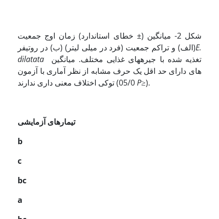
شکل 2- میانگین (± خطای استاندارد) زمان اوج جمعیت
E.
(الف) و تراکم جمعیت (فرد در میلی لیتر) (ب) در روتیفر
تغذیه شده با جیره­های غذایی مختلف. میانگین
dilatata
های دارای حد اقل یک حرف مشابه از نظر آماری با آزمون
≥).
P
توکی اختلاف معنی داری ندارند (05/0
تیمارهای آزمایشی
b
c
bc
a