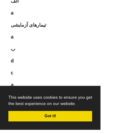
الف
a
تیمارهای آزمایشی
a
ب
d
c
a
a
This website uses cookies to ensure you get
the best experience on our website.
b
Got it!