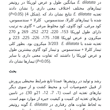
در
E. dilatata
میانگین طول و عرض لوریکا در روتیفر
تیمارهای مختلف اختلاف معنی داری را نشان دادند
تغذیه
E. dilatata
<0.05) (شکل 4). نتایج نشان داد که
P
(
شده با
تیمارهای کلرلا، سندسموس، کلرلا + سندسموس،
کود مرغی، کود گاوی، کود مخلوط مرغی + گاوی به ترتیب
دارای طول لوریکا 153، 220، 272، 252، 269 و 270
میکرون و عرض لوریکا 108، 175، 226، 225، 223 و
تغذیه شده با
E. dilatata
3/203 میکرون بود. بطور کلی
تیمار کلرلا + سندسموس و تیمار کود گاوی بیشترین طول
و عرض لوریکا را داشتند که تفاوت معنی داری با سایر
<0.05).
P
تیمارها نشان داد (
بحث
رشد و تولید در روتیفرها عمدتا تابع شرایط محیطی پرورش
از قبیل خصوصیات آب و محیط کشت و از سوی دیگر
نیازهای تغذیه ای است (1، 7، 12، 21و 30). در تامین
نیازهای تغذیه ای کمیت و کیفیت جیره از موارد مهم است.
به لحاظ تفاوت های رفتاری در
E. dilatata
گونه روتیفر