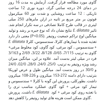
گاوی مورد مطالعه قرار گرفت. آزمایش به مدت 16 روز
در دمای 24 درجه سانتی گراد، دوره نوری 12 ساعت
تاریکی : 12 ساعت روشنایی و شدت نور 60 میکرمول
فوتون بر متر مربع بر ثانیه در ارلن مایرهای 250 میلی
لیتری در قالب طرح کاملا تصادفی در سه تکرار انجام شد.
تاثیر
E. dilatata
نتایج نشان داد که نوع جیره بر رشد و تولید
معنی دار دارد (P<0.05). میانگین اوج تراکم جمعیت روتیفر
تغذیه شده با تیمارهای کلرلا، سندسموس، کلرلا
E. dilatata
+ سندسموس ، کود مرغی، کود گاوی، کود مخلوط مرغی+
گاوی به ترتیب 7/115، 0/65، 8/128، 3/22، 2/69 و 3/163
فرد در میلی لیتر بدست آمد. علاوه بر این، میانگین میزان
رشد ویژه روتیفر به ترتیب 25/0، 24/0، 28/0، 02/0، 24/0
و 30/0 در روز بدست آمد. میانگین طول و عرض لوریکا
بترتیب دارای دامنه 272-153 میکرون و 226-108 میکرون
داشت. بطورکلی، پرورش این گونه با کلرلا + سندسموس و
تیمار کود مرغی + کود گاوی عملکرد مناسب تری را
با تغذیه روی کود مرغی + کود
E. dilatata
داشت. پرورش
گاوی ممکن است هزینه های تولید روتیفر را کاهش دهد.