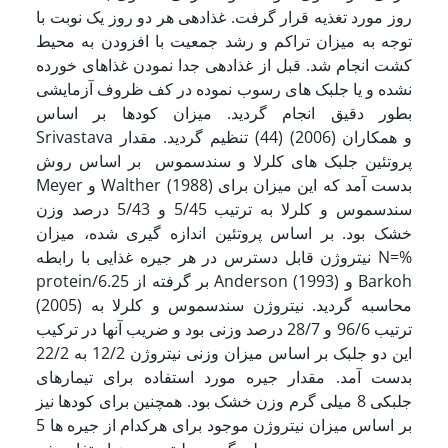
روز مورد تغذیه قرار گرفت. غذادهی هر دو روز یک نوبت با
توجه به میزان تراکم و رشد جمعیت با افزودن به محیط
کشت انجام شد. قبل از غذادهی جدا نمودن غذاهای خورده
نشده و یا جلبک های رسوب نموده در کف ظروف آزمایشی
بطور دقیق انجام گردید. میزان کودها بر اساس
Srivastava و همکاران (2006) (44) تنظیم گردید. مقدار
پروتئین جلبک های کلرلا و سندسموس بر اساس روش
Meyer و Walther (1988) بدست آمد که این میزان برای
سندسموس و کلرلا به ترتیب 5/45 و 5/43 درصد وزن
خشک بود. بر اساس پروتئین اندازه گیری شده، میزان
نیتروژن قابل دسترس در هر جیره غذایی با رابطه N=%
protein/6.25 بر گرفته از Anderson (1993) و Barkoh
(2005) محاسبه گردید. نیتروژن سندسموس و کلرلا به
ترتیب 96/6 و 28/7 درصد وزنی بود و ضریب آنها در ترکیب
این دو جلبک بر اساس میزان وزنی نیتروژن 12/2 به 22/2
بدست آمد. مقدار جیره مورد استفاده برای تیمارهای
جلبکی 8 میلی گرم وزن خشک بود. همچنین برای کودها نیز
بر اساس میزان نیتروژن موجود برای هرکدام از جیره ها 5