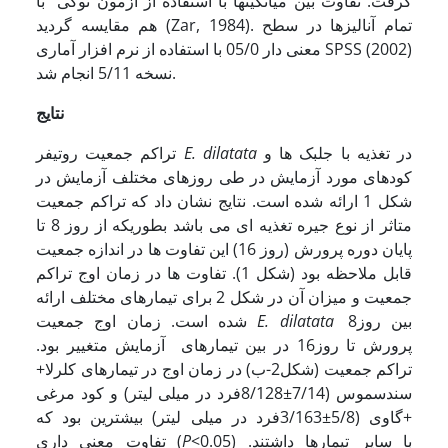
گرفت. تفاوت بین میانگین­ها با استفاده از آزمون توکی با
هم مقایسه گردید (Zar, 1984). تمام آنالیزها در سطح
معنی دار 05/0 با استفاده از نرم افزار آماری SPSS (2002)
نسخه 5/11 انجام شد.
نتایج
در تغذیه با جلبک ها و
E. dilatata
تراکم جمعیت روتیفر
کودهای مورد آزمایش در طی روزهای مختلف آزمایش در
شکل 1 ارائه شده است. نتایج نشان داد که تراکم جمعیت
متاثر از نوع جیره تغذیه ای می باشد بطوریکه از روز 8 تا
پایان دوره پرورش (روز 16) این تفاوت ها در اندازه جمعیت
قابل ملاحظه بود (شکل 1). تفاوت ها در زمان اوج تراکم
جمعیت و میزان آن در شکل 2 برای تیمارهای مختلف ارائه
بین روز8
E. dilatata
شده است. زمان اوج جمعیت
پرورش تا روز16 در بین تیمارهای آزمایش متغییر بود.
تراکم جمعیت (شکل2-ب) در زمان اوج در تیمارهای کلرلا+
سندسموس (7/14±8/128فرد در میلی لیتر) و کود مرغی
+گاوی (5/8±3/163فرد در میلی لیتر) بیشترین بود که
<0.05) با سایر تیمارها داشتند.
P
تفاوت معنی داری (