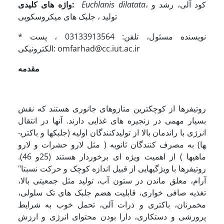
، کود آلی، رشد و
Euchlanis dilatata
واژه های کلیدی:
تولید ، جلبک های میکروسکوپی
نویسنده مسئول، تلفن: 03133913564 ، پست
*
الکترونیکی: omfarhad@cc.iut.ac.ir
م
قدمه
روتیفرها از کوچکترین متازوهای جانوری هستند که نقش
بسیار مهمی در زنجیره های غذایی دارند. آنها در انتقال
انرژی با راندمان بالا از تولیدکنندگان اولیه (جلبک­ها و باکتری­
ها) به مصرف کنندگان ثانویه ( مثل لارو حشرات و لارو
ماهی­ها ) از اهمیت ویژه ای برخوردار هستند (25و 46).
روتیفرها با ویژگیهایی از قبیل اندازه کوچک و حرکت نسبتا"
آرام، معلق ماندن در ستون آب، تولید مثل جمعیتی بالا،
تغذیه صافی خواری، قابلیت هضم جلبک های تک سلولی،
مخمرنان، باکتری و ذرات آلی، تحمل خوب به شرایط
پرورشی و دستکاری، دارا بودن محتوای انرژی و ارزش