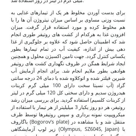
میلی گرم در لیتر در روز استفاده شد.
برای بدست آوردن مخلوط هر یک از تیمارهای غذایی به
نسبت وزنی مساوی بر اساس میزان نیتروژن آن ها را با
هم مخلوط کرده و مورد استفاده قرار گرفت. میزان
افزودن غذا به هرکدام از کشت های روتیفر طوری انجام
شد که اطمینان حاصل شود که علاوه بر جلوگیری از غذا
دهی بیش از اندازه، کیفیت آب در تمام تیمارها بطور
یکسانی کنترل گردد. جهت تامین اکسیژن محلول و همچنین
ایجاد شرایط همگن در ظروف نگهداری کشت های روتیفر
هوادهی بطور ملایم انجام شد. برای انجام آزمایش آب
شیرین فیلتر شده و اتوکلاوه شده با دمای 24 درجه سانتی
گراد (آب نسبتا سخت دارای 100 میلی گرم کربنات
هیدروژن سدیم و دارای سختی کل 120 میلی گرم در لیتر
از کربنات کلسیم) استفاده گردید. برای بررسی میزان رشد
روتیفر، هر دو روز یکبار 3 میلی­لیتر از هر تیمار با استفاده از
میکروپیپت نمونه برداری و سپس روتیفرها توسط ظرف
باگاروف (Bogorov’s plate) منتقل شد و با مشاهده در
زیر لوپ آزمایشگاهی (Olympus, SZ6045, Japan) با