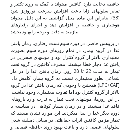
حافظه دخالت دارد. کافئین می­تواند با کمک به روند تکثیر و
تمایز سلول­های زایا باعث افزایش سرعت نوروژنز شود
(33). بنابراین این ماده متیل گزانتینی به این دلیل می­تواند
هوشیاری و حافظه را افزایش دهد و اجرای رفتارهای
نیازمند به دقت و توجه را بهبود بخشد.
در پژوهش حاضر، در دوره سوم تست رفتاری، زمان یافتن
غذا در گروه بیمار، در تمام روزهای دوره سوم بصورت
معنی­داری بالاتر از گروه کنترل بود و موش­های صحرایی در
یافتن غذا دچار خطا می­شدند. مصرف کافئین در گروه تحت
تیمار به مدت 22 تا 28 روز، زمان یافتن غذا را در ماز
شعاعی بطور معنی­داری نسبت به گروه بیمار، کاهش داد.
همچنین با وجودی که زمان یافتن غذا در گروه (LPC+CAF)
بالاتر از گروه کنترل بود اما تفاوت معنی­داری وجود نداشت.
در این روزها، موش­های تحت تیمار به ندرت وارد بازوهای
فاقد غذا می­شدند و در زمان بسیار کوتاهی در مقایسه با
دوره دیگر غذا را پیدا می­کردند. این موارد نشان می­دهد که
تیمار مزمن کافئین اثرات حفاظتی در مقابل دمیلینه شدن
سلول­های عصبی دارد و باعث بهبود روند حافظه فضایی و