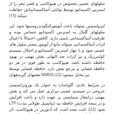
سلول­های عصبی بخصوص در هیپوکامپ و قشر مغز را از
استرس اکسیداتیو توسط توانایی آنتی­اکسیدانتی­اش حفاظت
می­کند (15).
لیزولسیتین می­تواند باعث آپوپتوزالیگودندروسیت­ها شود. این
سلول­های گلیال به استرس اکسیداتیو حساس بوده و
ظرفیت آنتی­اکسیدانتی پایینی دارند. کافئین، احتمالاً با اعمال
اثرات آنتی­اکسیدانتی می­تواند مانع از آپوپتوز بیشتر سلول های
عصبی شود و با مهار استرس اکسیداتیو و اختلال سیستم
کولینرژیک و نیز اثرات ضد التهابی نقش مهمی در بهبود
حافظه داشته باشد. هیپوکامپ به طور قوی در هر دو
حافظه فضایی و مرجع نقش دارد. حافظه فضایی توسط
نقص­های گیرنده­های NMDA نیز مختل می­شود (22).
در شرایط عادی، گلوتامات به عنوان یک نوروترانسمیتر
خروجی در سیستم عصبی مرکزی عمل می کند و نقش
مهمی درانتقال سیناپسی بر عهده دارد و باعث افزایش
LTP (پتانسیل طولانی مدت) و در نتیجه افزایش حافظه می­
شود (22). ثابت شده است که آدنوزین در هیپوکامپ، اثر