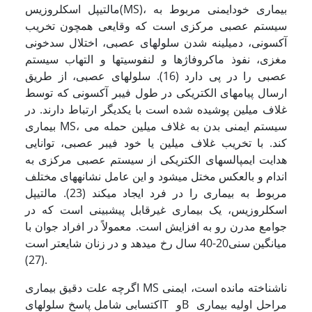
مالتیپل اسکلروزیس(MS)، بیماری خودایمنی مربوط به
سیستم عصبی مرکزی است که وقایعی همچون تخریب
آکسونی، دمیلینه شدن سلول­های عصبی، اختلال سدخونی
مغزی، نفوذ ماکروفاژها و لنفوسیت­ها و التهاب سیستم
عصبی را در پی دارد (16). سلول­های عصبی، از طریق
ارسال پیام­های الکتریکی در طول فیبر آکسونی که توسط
غلاف میلین پوشیده شده است با یکدیگر ارتباط دارند. در
بیماری MS، سیستم ایمنی بدن به غلاف میلین حمله می
کند. با تخریب غلاف میلین یا خود فیبر عصبی، توانایی
هدایت ایمپالس­های الکتریکی از سیستم عصبی مرکزی به
اندام و بالعکس مختل می­شود و این عامل نشانه­های مختلف
مربوط به بیماری را در فرد ایجاد می­کند (23). مالتیپل
اسکلروزیس، یک بیماری غیرقابل پیش­بینی است که در
جوامع مدرن رو به افزایش است. معمولاً در افراد جوان با
میانگین سنی20-40 سال رخ می­دهد و در زنان شایع­تر است
(27).
اگرچه علت دقیق بیماری MS ناشناخته مانده است، ایمنی
اکتسابی شامل پاسخ سلول­هایT وB مراحل اولیه بیماری