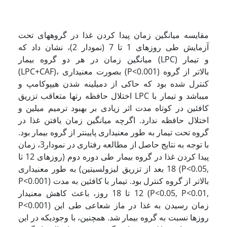
مقایسه میانگین زمان پیدا کردن غذا در گروه­های تحت
آزمایش طی روزهای 1 تا 7 (نمودار 2)، نشان داد که
میانگین زمان در هر دو گروه بیمار (LPC) و تیمار
(LPC+CAF)، بصورت معنی­داری (P<0.001) بالاتر از گروه
کنترل شده بود که حاکی از دمیلینه شدن هیپوکامپ و
اختلال حافظه رت­ها متعاقب تزریق LPC می­باشد و تیمار با
کافئین در کوتاه مدت اثر زیادی بر بهبود ترمیم میلین و
اختلال حافظه ندارد. اگرچه میانگین زمان یافتن غذا در
گروه تحت تیمار به طور معنی­داری پایین­تر از گروه بیمار بود.
با توجه به نتایج حاصل از مطالعه رفتاری در نمودار3، زمان
پیدا کردن غذا در گروه بیمار طی دوره دوم (روزهای 12 تا
18 بعد از تزریق لیزولسیتین) به طور معنی­داری (P<0.05,
P<0.001) بالاتر از گروه کنترل بود. تیمار با کافئین به مدت
12 تا 18 روز، باعث کاهش معنی­دار (P<0.05, P<0.01,
P<0.001) زمان رسیدن به غذا در ماز شعاعی طی این
روزها نسبت به گروه بیمار شد. همچنین، با وجودیکه در این