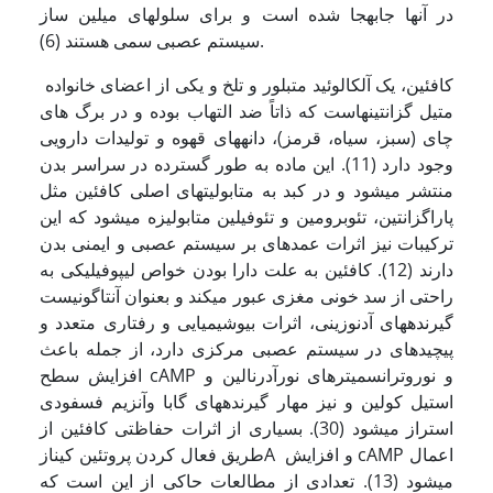
در آن­ها جابه­جا شده است و برای سلول­های میلین ساز
سیستم عصبی سمی هستند (6).
کافئین، یک آلکالوئید متبلور و تلخ و یکی از اعضای خانواده
متیل گزانتین­هاست که ذاتاً ضد التهاب بوده و در برگ های
چای (سبز، سیاه، قرمز)، دانه­های قهوه و تولیدات دارویی
وجود دارد (11). این ماده به طور گسترده در سراسر بدن
منتشر می­شود و در کبد به متابولیت­های اصلی کافئین مثل
پاراگزانتین، تئوبرومین و تئوفیلین متابولیزه می­شود که این
ترکیبات نیز اثرات عمده­ای بر سیستم عصبی و ایمنی بدن
دارند (12). کافئین به علت دارا بودن خواص لیپوفیلیکی به
راحتی از سد خونی مغزی عبور می­کند و بعنوان آنتاگونیست
گیرنده­های آدنوزینی، اثرات بیوشیمیایی و رفتاری متعدد و
پیچیده­ای در سیستم عصبی مرکزی دارد، از جمله باعث
افزایش سطح cAMP و نوروترانسمیترهای نورآدرنالین و
استیل کولین و نیز مهار گیرنده­های گابا وآنزیم فسفودی
استراز می­شود (30). بسیاری از اثرات حفاظتی کافئین از
طریق فعال کردن پروتئین کینازA و افزایش cAMP اعمال
می­شود (13). تعدادی از مطالعات حاکی از این است که