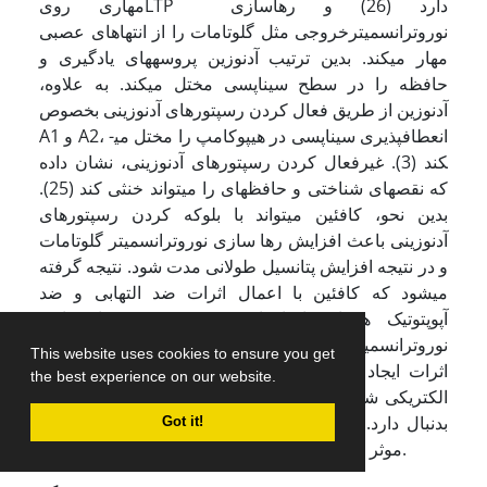
مهاری رویLTP دارد (26) و رهاسازی
نوروترانسمیترخروجی مثل گلوتامات را از انتهاهای عصبی
مهار می­کند. بدین ترتیب آدنوزین پروسه­های یادگیری و
حافظه را در سطح سیناپسی مختل می­کند. به علاوه،
آدنوزین از طریق فعال کردن رسپتورهای آدنوزینی بخصوص
A1 و A2، انعطاف­پذیری سیناپسی در هیپوکامپ را مختل می­
کند (3). غیرفعال کردن رسپتورهای آدنوزینی، نشان داده
که نقص­های شناختی و حافظه­ای را می­تواند خنثی کند (25).
بدین نحو، کافئین می­تواند با بلوکه کردن رسپتورهای
آدنوزینی باعث افزایش رها سازی نوروترانسمیتر گلوتامات
و در نتیجه افزایش پتانسیل طولانی مدت شود. نتیجه گرفته
می­شود که کافئین با اعمال اثرات ضد التهابی و ضد
آپوپتوتیک همراه با افزایش نوروژنز و رها سازی
نوروترانسمیترهای دخیل در افزایش حافظه، باعث مهار
This website uses cookies to ensure you get
اثرات ایجاد شده با لیزولسیتین و هدایت صحیح پیام­های
the best experience on our website.
الکتریکی شود که این موارد افزایش حافظه و یادگیری را
بدنبال دارد. بنابراین کافئین، می تواند به عنوان یک ماده
Got it!
موثر در بهبود عارضه های دمیلینه کننده پیشنهاد شود.