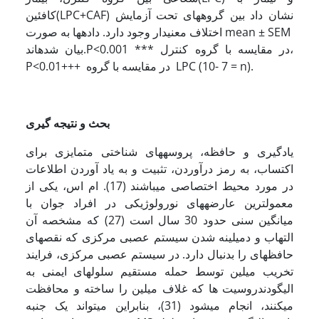
کافئین(LPC+CAF) نشان داد بین گروه­های تحت آزمایش
اختلاف معنی­دار وجود دارد. داده­ها به صورت mean ± SEM
بیان ­شده­اند.P<0.001 *** در مقایسه با گروه کنترل­،
P<0.01+++ در مقایسه با گروه LPC (10- 7 = n).
بحث و نتیجه گیری
یادگیری و حافظه، پروسه­های شناختی متمایزی برای
اکتساب، به رمز درآوردن، تثبیت و به یاد آوردن اطلاعات
در مورد محیط اختصاصی می­باشند (17). ام اس، یکی از
معمول­ترین عارضه­های نورولوژیکی در افراد جوان با
میانگین سنی حدود 30 سال است (27) که مشخصه آن
التهاب و دمیلینه شدن سیستم عصبی مرکزی که نقص­های
حافظه­ای را بدنبال دارد. در سیستم عصبی مرکزی، فرایند
تخریب میلین توسط حمله مستقیم سلول­های ایمنی به
الیگودندروسیت ها که غلاف میلین را ساخته و محافظت
می­کنند، انجام می­شود (31)، بنابراین می­تواند یک جنبه