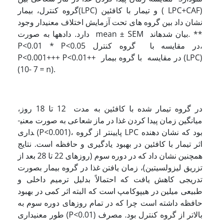
گروه کنترل، بیمار(LPC) و تیمار با کافئین ( LPC+CAF)
نشان داد بین گروه های تحت آزمایش اختلاف معنی­دار وجود
دارد. داده­ها به صورت mean ± SEM بیان شده­اند. **
P<0.01 * P<0.05 در مقایسه با گروه کنترل،
P<0.001+++ P<0.01++ در مقایسه با گروه بیمار (LPC)
(10- 7 = n).
در گروه تیمار شده با کافئین به مدت 12 تا 18 روز،
میانگین زمان پیدا کردن غذا در ماز شعاعی به صورت معنی­
داری (P<0.001)، پایین­تر از گروه LPC بود که نشان دهنده
اثر تیمار با کافئین در بهبود یادگیری و حافظه است. نتایج
همچنین نشان داد که در دوره سوم (روزهای 22 تا 28 بعد از
تزریق لیزولسیتین)، زمان یافتن غذا در گروه بیمار بصورت
تدریجی کاهش یافت که احتمالاً بدلیل ترمیم داخلی و
طبیعی میلین در هیپوکامپ است که البته اثر کمی در بهبود
حافظه داشته است چرا که در تمام روزهای دوره سوم به
طور معنی­داری (P<0.01) بالاتر از گروه کنترل بود. مصرف