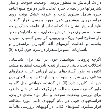
در یک آزمایش به منظور بررسی وضعیت سوخت و ساز
شترمرغ­ها در رابطه با جیره غذایی، تأثیر دو نوع منبع الیاف
جیره شامل سیلوی ذرت و علوفه خشک یونجه روی
فراسنجه­های بیوشیمی خون مورد بررسی قرار گرفت.
نتایج آزمایش نشان داد که استفاده از علوفه خشک یونجه
نسبت به سیلوی ذرت در جیره غذایی، سبب افزایش معنی­
دار سطوح اسید­اوریک، بیلی­روبین، کراتینین کلسیم، منیزیم،
پتاسیم و فعالیت آنزیمهای آلفا گلوتاریل ترانسفراز و
آسپارتات آمینو ترانسفراز در سرم خون گردید (8).
اگرچه پروفایل بیوشیمی خون در ابتدا برای شناسایی
اختلالات تحت بالینی ناشی از تغذیه نادرست استفاده می­شد،
اکنون به طور گسترده­ای برای ارزیابی اثرات تیمارهای
مختلف روی شرایط سوخت و ساز، تغذیه و سلامتی بدن
حیوانات کاربرد دارد (6). در گذشته، حیواناتی مثل گاو به
طور گسترده مورد مطالعه قرارگرفت اما در حال حاضر،
برای بررسی وضعیت سوخت و ساز مواد مغذی در بدن،
فراسنجه­های خونی در تمام گونه­های دامی مورد مطالعه
قرار می­گیرد. کمبودهای غذایی در گونه­های پرورشی غالباً به