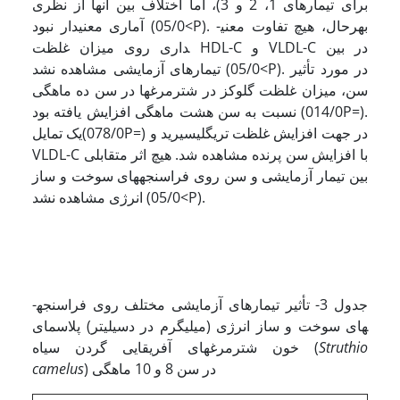
برای تیمارهای 1، 2 و 3)، اما اختلاف بین آنها از نظری
آماری معنی­دار نبود (05/0<P). بهرحال، هیچ تفاوت معنی­
داری روی میزان غلظت HDL-C و VLDL-C در بین
تیمارهای آزمایشی مشاهده نشد (05/0<P). در مورد تأثیر
سن، میزان غلظت گلوکز در شترمرغها در سن ده ماهگی
نسبت به سن هشت ماهگی افزایش یافته بود (014/0P=).
یک تمایل(078/0P=) در جهت افزایش غلظت تری­گلیسیرید و
VLDL-C با افزایش سن پرنده مشاهده شد. هیچ اثر متقابلی
بین تیمار آزمایشی و سن روی فراسنجه­های سوخت و ساز
انرژی مشاهده نشد (05/0<P).
جدول 3- تأثیر تیمارهای آزمایشی مختلف روی فراسنجه­
های سوخت و ساز انرژی (میلی­گرم در دسی­لیتر) پلاسمای
Struthio
خون شترمرغهای آفریقایی گردن سیاه (
) در سن 8 و 10 ماهگی
camelus