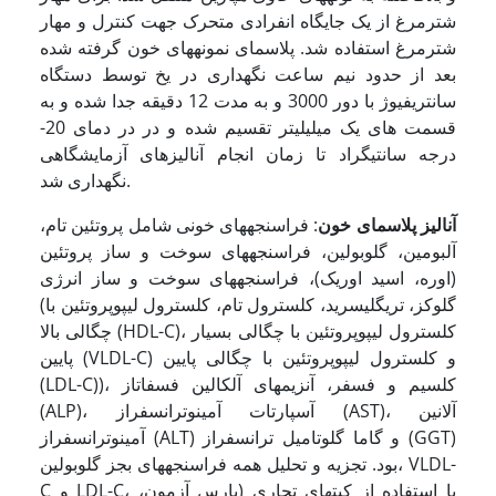
شترمرغ از یک جایگاه انفرادی متحرک جهت کنترل و مهار
شترمرغ استفاده شد. پلاسمای نمونه­های خون گرفته شده
بعد از حدود نیم ساعت نگهداری در یخ توسط دستگاه
سانتریفیوژ با دور 3000 و به مدت 12 دقیقه جدا شده و به
قسمت های یک میلی­لیتر تقسیم شده و در در دمای 20-
درجه سانتیگراد تا زمان انجام آنالیزهای آزمایشگاهی
نگهداری شد.
آنالیز پلاسمای خون
: فراسنجه­های خونی شامل پروتئین تام،
آلبومین، گلوبولین، فراسنجه­های سوخت و ساز پروتئین
(اوره، اسید اوریک)، فراسنجه­های سوخت و ساز انرژی
(گلوکز، تری­گلیسرید، کلسترول تام، کلسترول لیپوپروتئین با
چگالی بالا (HDL-C)، کلسترول لیپوپروتئین با چگالی بسیار
پایین (VLDL-C) و کلسترول لیپوپروتئین با چگالی پایین
(LDL-C))، کلسیم و فسفر، آنزیمهای آلکالین فسفاتاز
(ALP)، آسپارتات آمینوترانسفراز (AST)، آلانین
آمینوترانسفراز (ALT) و گاما گلوتامیل ترانسفراز (GGT)
بود. تجزیه و تحلیل همه فراسنجه­های بجز گلوبولین، VLDL-
C و LDL-C، با استفاده از کیت­های تجاری (پارس آزمون،