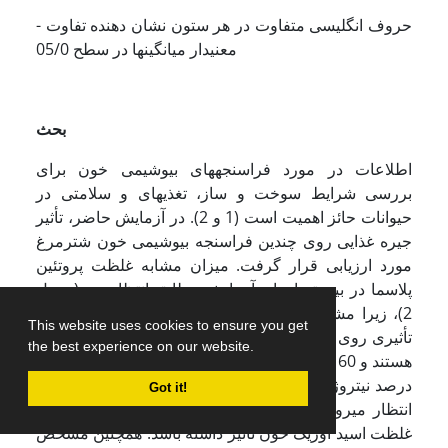
- حروف انگلیسی متفاوت در هر ستون نشان دهنده تفاوت
معنی­دار میانگین­ها در سطح 05/0
بحث
اطلاعات در مورد فراسنجه­های بیوشیمی خون برای
بررسی شرایط سوخت و ساز، تغذیه­ای و سلامتی در
حیوانات حائز اهمیت است (1 و 2). در آزمایش حاضر، تأثیر
جیره غذایی روی چندین فراسنجه بیوشیمی خون شترمرغ
مورد ارزیابی قرار گرفت. میزان مشابه غلظت پروتئین
پلاسما در بین تیمارهای آزمایش مطابق انتظار بود (جدول
2)، زیرا مشخص شده که قابلیت دسترسی پروتئین جیره
This website uses cookies to ensure you get
تأثیری روی میزان پروتئین خون ندارد (6). با توجه به اینکه
the best experience on our website.
هستند و 60 تا 80
گونه­های طیور ارئوکولیتیک (Ureocolitic)
درصد نیتروژن را به شکل اسید اوریک دفع می­کنند، بنابراین
Got it!
انتظار می­رود که تغییر سطوح پروتئین جیره روی میزان
غلظت اسید اوریک خون تأثیر داشته باشد. همچنین مشخص