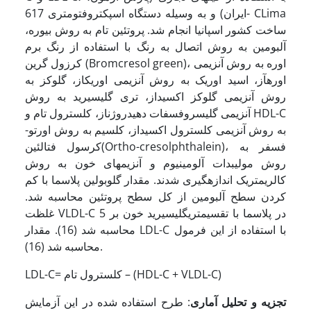
ایران) و به وسیله دستگاه اسپکتروفتومتری 617- CLima
ساخت کشور اسپانیا انجام شد. پروتئین تام به روش بیوره،
آلبومین به روش اتصال به رنگ با استفاده از رنگ برم
کرزول گرین (Bromcresol green)، اوره به روش آنزیمی
اوره­آز، اسید اوریک به روش آنزیمی اوریکاز، گلوکز به
روش آنزیمی گلوکز اکسیداز، تری گلیسیرید به روش
آنزیمی گلیسروفسفات دهیدروژناز، کلسترول تام و HDL-C
به روش آنزیمی کلسترول اکسیداز، کلسیم به روش اورتو-
کرسول فتالئین(Ortho-cresolphthalein)، فسفر به
روش مولیبدات آلومینیوم و آنزیمهای خون به روش
کالریمتریک اندازه­گیری شدند. مقدار گلوبولین پلاسما با کم
کردن سطح آلبومین از کل سطح پروتئین محاسبه شد.
غلظت VLDL-C در پلاسما با تقسیم­تری­گلیسیرید خون بر 5
محاسبه شد (16). مقدار LDL-C با استفاده از این فرمول
محاسبه شد (16).
LDL-C= کلسترول تام – (HDL-C + VLDL-C)
تجزیه و تحلیل آماری
: طرح استفاده شده در این آزمایش