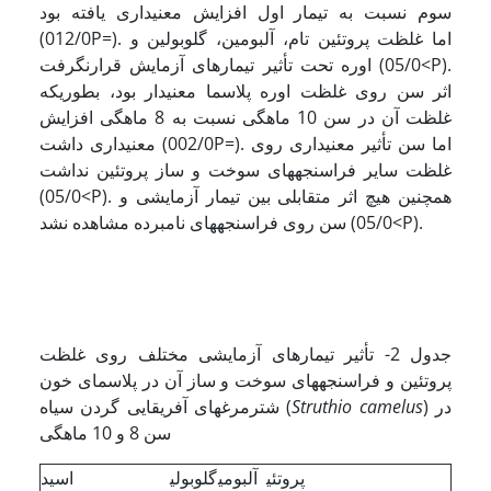
سوم نسبت به تیمار اول افزایش معنی­داری یافته بود
(012/0P=). اما غلظت پروتئین تام، آلبومین، گلوبولین و
اوره تحت تأثیر تیمارهای آزمایش قرارنگرفت (05/0<P).
اثر سن روی غلظت اوره پلاسما معنی­دار بود، بطوریکه
غلظت آن در سن 10 ماهگی نسبت به 8 ماهگی افزایش
معنی­داری داشت (002/0P=). اما سن تأثیر معنی­داری روی
غلظت سایر فراسنجه­های سوخت و ساز پروتئین نداشت
(05/0<P). همچنین هیچ اثر متقابلی بین تیمار آزمایشی و
سن روی فراسنجه­های نامبرده مشاهده نشد (05/0<P).
جدول 2- تأثیر تیمارهای آزمایشی مختلف روی غلظت
پروتئین و فراسنجه­های سوخت و ساز آن در پلاسمای خون
) در
camelus
Struthio
شترمرغهای آفریقایی گردن سیاه (
سن 8 و 10 ماهگی
پروتئی
آلبومی
گلوبولی
اسید