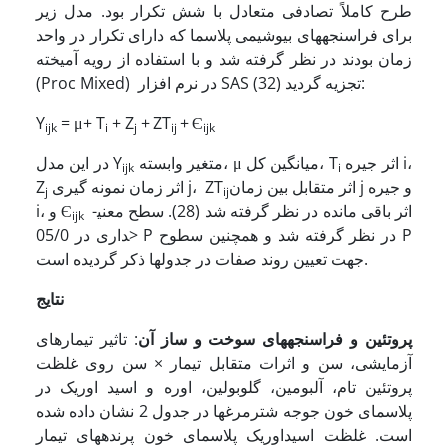
طرح کاملاً تصادفی متعادل با شش تکرار بود. مدل زیر
برای فراسنجه­های بیوشیمی پلاسما که دارای تکرار در واحد
زمان بودند در نظر گرفته شد و با استفاده از رویه آمیخته
(Proc Mixed) در نرم افزار SAS (32) تجزیه گردید:
Y
= μ+ T
+ Z
+
ZT
+
Є
ijk
i
j
ij
ijk
اثر جیره i،
متغیر وابسته، μ میانگین کل، T
در این مدل Y
ijk
i
اثر متقابل بین زمان j و جیره
اثر زمان نمونه گیری j، ZT
Z
j
ij
اثر باقی مانده در نظر گرفته شد (28). سطح معنی­
i، و Є
ijk
داری در 05/0> P در نظر گرفته شد و همچنین سطوح P
جهت تعیین روند صفات در جدولها ذکر گردیده است.
نتایج
پروتئین و فراسنجه­های سوخت و ساز آن
: تاثیر تیمارهای
آزمایشی، سن و اثرات متقابل تیمار × سن روی غلظت
پروتئین تام، آلبومین، گلوبولین، اوره و اسید اوریک در
پلاسمای خون جوجه شترمرغها در جدول 2 نشان داده شده
است. غلظت اسیداوریک پلاسمای خون پرنده­های تیمار