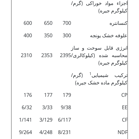
اجزاء مواد خوراکی (گرم/
کیلوگرم جیره)
کنسانتره
700
650
600
علوفه خشک یونجه
300
350
400
انرژی قابل سوخت و ساز
محاسبه شده (کیلوکالری/
2395
2353
2310
کیلوگرم جیره)
1
ترکیب شیمیایی
(گرم/
کیلوگرم ماده خشک جیره)
176
177
179
CP
6/32
3/33
9/38
EE
1/141
3/129
6/117
CF
9/264
4/248
8/231
NDF