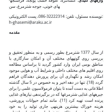
واژه­های کلیدی
: کنسانتره، علوفه خشک یونجه، فراسنجه­
های خونی، جوجه شترمرغ، سن
نویسنده مسئول، تلفن: 32222314-086، پست الکترونیکی:
h-ghasemi@araku.ac.ir
مقدمه
از سال 1377 شترمرغ بطور رسمی و به منظور تحقیق و
بررسی روی گونه­های مختلف آن و امکان سازگاری با
مناطق بومی ایران وارد کشور گردید تا براساس مطالعه
روی اقلیم های مختلف داخلی و شرایط آب و هوایی موجود
امکان رشد و نگهداری آن برای پرورش دهندگان فراهم
گردد (18). تنها در دهه اخیر و به خصوص در 5 سال گذشته
اطلاعاتی به دست آمده تا بتوان فرمولاسیون علمی را برای
جیره­های غذایی شترمرغ­ها که در برگیرنده­ی نیازهای غذایی
پرنده است تهیه کرد (11). مانند تمام حیوانات پرورشی،
هزینه خوراک بیشترین هزینه­ی جاری تولید را به خود