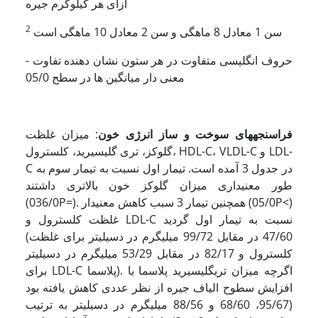
ازای هر کیلوگرم جیره
2
سن 1 معادل 8 ماهگی و سن 2 معادل 10 ماهگی است
- حروف انگلیسی متفاوت در هر ستون نشان دهنده تفاوت
معنی دار میانگین ها در سطح 05/0
فراسنجه­های سوخت و ساز
انرژی خون
: میزان غلظت
گلوکز، تری گلیسیرید، کلسترول، HDL-C، VLDL-C و LDL-
C در جدول 3 آمده است. تیمار اول نسبت به تیمار سوم به
طور معنی­داری میزان گلوکز خون بالاتری داشتند
(036/0P=). همچنین تیمار 3 سبب کاهش معنی­دار (05/0P<)
غلظت کلسترول و LDL-C نسبت به تیمار اول گردید
(47/60 در مقابل 99/72 میلی­گرم در دسی­لیتر برای غلظت
کلسترول و 82/17 در مقابل 53/29 میلی­گرم در دسی­لیتر
برای LDL-C پلاسما). اگرچه میزان تری­گلیسیرید پلاسما با
افزایش سطوح الیاف جیره از نظر عددی کاهش یافته بود
(95/67، 68/60 و 88/56 میلی­گرم در دسی­لیتر به ترتیب