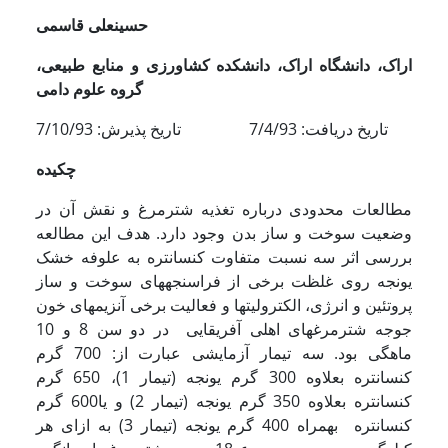
حسینعلی قاسمی
اراک، دانشگاه اراک، دانشکده کشاورزی و منابع طبیعی،
گروه علوم دامی
تاریخ دریافت: 7/4/93 تاریخ پذیرش: 7/10/93
چکیده
مطالعات محدودی درباره تغذیه شترمرغ و نقش آن در
وضعیت سوخت و ساز بدن وجود دارد. هدف این مطالعه
بررسی اثر سه نسبت متفاوت کنسانتره به علوفه خشک
یونجه روی غلظت برخی از فراسنجه­های سوخت و ساز
پروتئین و انرژی، الکترولیتها و فعالیت برخی آنزیمهای خون
جوجه شترمرغهای اهلی آفریقایی در دو سن 8 و 10
ماهگی بود. سه تیمار آزمایشی عبارت از: 700 گرم
کنسانتره بعلاوه 300 گرم یونجه (تیمار 1)، 650 گرم
کنسانتره بعلاوه 350 گرم یونجه (تیمار 2) و یا600 گرم
کنسانتره بهمراه 400 گرم یونجه (تیمار 3) به ازای هر