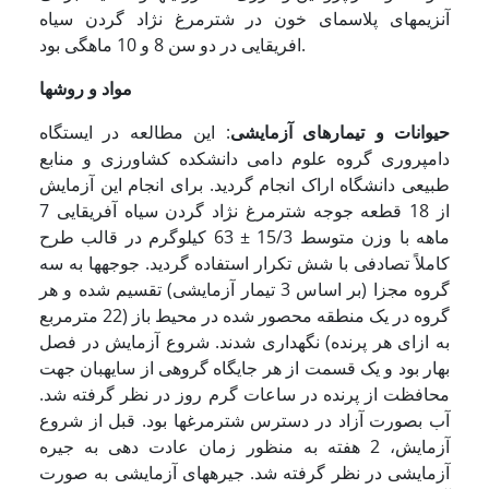
آنزیمهای پلاسمای خون در شترمرغ نژاد گردن سیاه
افریقایی در دو سن 8 و 10 ماهگی بود.
مواد و روشها
حیوانات و تیمارهای آزمایشی
: این مطالعه در ایستگاه
دامپروری گروه علوم دامی دانشکده کشاورزی و منابع
طبیعی دانشگاه اراک انجام گردید. برای انجام این آزمایش
از 18 قطعه جوجه شترمرغ نژاد گردن سیاه آفریقایی 7
ماهه با وزن متوسط 15/3 ± 63 کیلوگرم در قالب طرح
کاملاً تصادفی با شش تکرار استفاده گردید. جوجه­ها به سه
گروه مجزا (بر اساس 3 تیمار آزمایشی) تقسیم شده و هر
گروه در یک منطقه محصور شده در محیط باز (22 مترمربع
به ازای هر پرنده) نگهداری شدند. شروع آزمایش در فصل
بهار بود و یک قسمت از هر جایگاه گروهی از سایه­­بان جهت
محافظت از پرنده در ساعات گرم روز در نظر گرفته شد.
آب بصورت آزاد در دسترس شترمرغها بود. قبل از شروع
آزمایش، 2 هفته به منظور زمان عادت دهی به جیره
آزمایشی در نظر گرفته شد. جیره­­های آزمایشی به صورت