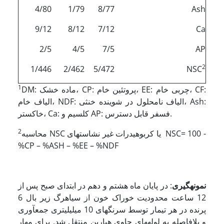
4/80
1/79
8/77
Ash
9/12
8/12
7/12
Ca
2/5
4/5
7/5
AP
2
1/446
2/462
5/472
NSC
1
DM: ماده خشک، CP: پروتئین خام، EE: چربی خام، CF:
الیاف خام، NDF: الیاف نامحلول در شوینده خنثی، Ash:
خاکستر، Ca: کلسیم و AP: فسفر قابل دسترس.
2
محاسبه NSC یا کربوهیدرات غیر نشاسته­ای NSC= 100 -
%CP – %ASH – %EE – %NDF
نمونه­گیری
: در پایان ماه هشتم و دهم در ابتدای صبح پس از
12 ساعت محدودیت خوراک خون از سیاهرگ زیر بال 6
پرنده در هر تیمار توسط سرنگ­های 10 میلی­لیتری جمع­آوری
و بلافاصله به لوله­های حاوی هپارین منتقل شد. برای مهار