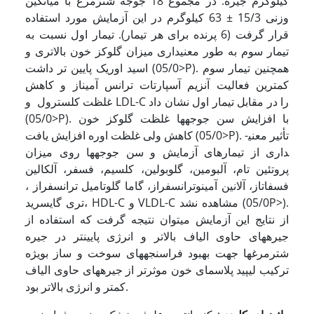
کیلوگرم جیره. در مجموع 18 جوجه شترمرغ با میانگین
وزنی 15/3 ± 63 کیلوگرم در این آزمایش مورد استفاده
قرار گرفت (6 پرنده برای هر تیمار). تیمار اول نسبت به
تیمار سوم به طور معنی­داری میزان گلوکز خون بالاتری و
اسید اوریک پایین تر داشت (05/0>‌P). همچنین تیمار سوم
کمترین فعالیت آنزیم آسپارتات ترانس آمیناز و کاهش
غلظت کلسترول و LDL-C را در مقابل تیمار اول نشان داد
(05/0>‌P). با افزایش سن جوجه­­ها غلظت گلوکز خون
کاهش ولی غلظت اوره افزایش یافت (05/0>‌P). تأثیر معنی­­
داری از تیمارهای آزمایش و سن جوجه­ها روی میزان
پروتئین تام، آلبومین، گلوبولین، کلسیم، فسفر، آلکالین
فسفاتاز، آلانین آمینوترانسفراز، گاما گلوتامیل ترانسفراز ،
تری گایسرید، HDL-C و VLDL-C مشاهده نشد (05/0P>).
از نتایج این آزمایش می­توان نتیجه گرفت که استفاده از
جیره­های حاوی الیاف بالاتر و انرژی پایینتر در جیره
شترمرغها جهت بهبود فراسنجه­های سوخت و ساز بویژه
ترکیب لیپید پلاسمای خون موثرتر از جیره­های حاوی الیاف
کمتر و انرژی بالاتر بود.