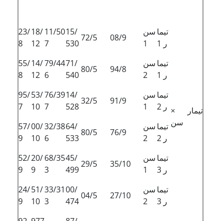
تیما
سن
15/
11/50
18/
23/
72/5
08/9
ر 1
1
530
7
12
8
تیما
سن
71/
79/44
14/
55/
80/5
94/8
ر 1
2
540
6
12
8
تیما
سن
14/
76/39
53/
95/
32/5
91/9
ر 2
1
528
7
10
7
تیمار ×
سن
تیما
سن
64/
32/38
00/
57/
80/5
76/9
ر 2
2
533
6
10
9
تیما
سن
45/
68/35
20/
52/
29/5
35/10
ر 3
1
499
3
9
9
تیما
سن
00/
33/31
51/
24/
04/5
27/10
ر 3
2
474
3
10
9