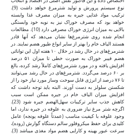
اختصاص داده و این فاکتور نقش اصلی در اقتصاد و انتخاب
نوع سیستم پرورش و تولید شترمرغ خواهد داشت (9).
ترکیب مواد غذایی جیره به ​​میزان مصرف غذا وابسته
خواهد بود که مصرف خوراک نیز به نوبه خود وابستگی
بالایی به میزان انرژی خوراک مصرفی دارد (10). مطالعات
انجام شده روى شترمرغ‌ها نشان مى‌دهد که آنها قادر
هستند الیاف خام را بهتر از سایر انواع طیور هضم نمایند. در
شترمرغ‌هاى در حال رشد در خلال ۱۰ هفته اول این توانائى
هضم فیبر خوراک به‌ صورت خطى تا میزان ۵۱ درصد
افزایش یافته و در مورد شترمرغ‌هاى کاملاً رشد کرده، بالغ
بر ۶۰ درصد مى‌گردد. شترمرغ‌هاى در حال رشد مى‌توانند
تا ۷۶ درصد از انرژى قابل سوخت وساز مورد نیاز خود را از
شکستن سلولز به ‌دست آورند. البته باید توجه داشت که
افزایش میزان الیاف خام در جیره ممکن است سبب
کاهش جذب سایر ترکیبات سهل‌الهضم جیره شود (23).
اگرچه شتر مرغ نیاز ضروری به علوفه در جیره ندارد، اما
وجود علوفه با کیفیت مناسب (عمدتاً علوفه یونجه) عامل
کلیدی برای حفظ میکروفلور سالم دستگاه گوارش (روده)،
سرعت عبور بهینه و کارایی هضم مواد مغذی می­باشد (3).