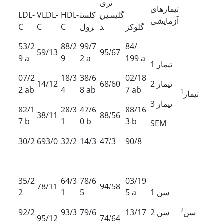
تری
تیمارهای
گلیسیری
کلست
HDL-
VLDL-
LDL-
آزمایشی
گلوکز
د
رول
C
C
C
53/2
88/2
99/7
84/
59/13
95/67
9 a
9
2 a
199 a
تیمار 1
07/2
18/3
38/6
02/18
تیمار 2
68/60
14/12
2 ab
4
8 ab
7 ab
1
تیمار
تیمار 3
82/1
28/3
47/6
88/16
38/11
88/56
7 b
1
0 b
3 b
SEM
30/2
693/0
32/2
14/3
47/3
90/8
35/2
64/3
78/6
03/19
78/11
94/58
سن 1
5 a
5
1
2
2
سن
سن 2
13/17
79/6
93/3
92/2
95/12
74/64