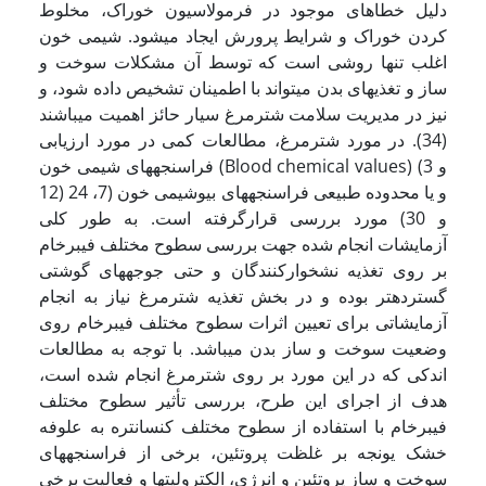
دلیل خطاهای موجود در فرمولاسیون خوراک، مخلوط
کردن خوراک و شرایط پرورش ایجاد می­شود. شیمی خون
اغلب تنها روشی است که توسط آن مشکلات سوخت و
ساز و تغذیه­ای بدن می­تواند با اطمینان تشخیص داده شود، و
نیز در مدیریت سلامت شترمرغ سیار حائز اهمیت می­باشند
(34). در مورد شترمرغ، مطالعات کمی در مورد ارزیابی
فراسنجه­های شیمی خون (Blood chemical values) (3 و
12) و یا محدوده طبیعی فراسنجه­های بیوشیمی خون (7، 24
و 30) مورد بررسی قرارگرفته است. به طور کلی
آزمایشات انجام شده جهت بررسی سطوح مختلف فیبرخام
بر روی تغذیه نشخوارکنندگان و حتی جوجه­های گوشتی
گسترده­تر بوده و در بخش تغذیه شترمرغ نیاز به انجام
آزمایشاتی برای تعیین اثرات سطوح مختلف فیبرخام روی
وضعیت سوخت و ساز بدن می­باشد. با توجه به مطالعات
اندکی که در این مورد بر روی شترمرغ انجام شده است،
هدف از اجرای این طرح، بررسی تأثیر سطوح مختلف
فیبرخام با استفاده از سطوح مختلف کنسانتره به علوفه
خشک یونجه بر غلظت پروتئین، برخی از فراسنجه­های
سوخت و ساز پروتئین و انرژی، الکترولیتها و فعالیت برخی