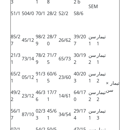
3
1
8
2 b
SEM
51/1
504/0
70/1
28/2
52/2
58/6
تیمار
سن
39/20
28/7
98/2
85/2
45/12
26/62
7
9
0
7
1
1
تیمار
سن
30/19
71/7
78/2
21/3
73/14
65/73
1
9
5
2
2
1
تیمار
سن
40/20
60/6
91/3
65/2
05/12
23/60
1
1
5
3
1
2
تیمار ×
سن
تیمار
سن
64/17
17/7
46/3
49/2
23/12
14/61
2
6
1
0
2
2
تیمار
سن
29/17
45/6
02/3
56/1
87/10
34/54
7
3
1
4
1
3
تیمار
سن
47/15
50/5
54/2
07/1