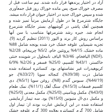
آزاد در اختیار پرنده­ها قرار داده شدند. نیم ساعت قبل از
مصرف خوراک صبح، پس مانده خوراک روز قبل جمع­آوری
شده و سپس خوراک جدید در اختیار حیوان قرار داده می­شد.
جایگاه شترمرغ ها در طول آزمایش مرتباً تمیز شده و
همچنین آهک پاشی در گوشه­های بستر جایگاه شترمرغ
انجام ­شد. جیره رشد شترمرغ­ها متناسب با سن آنها
براساس روش کار برند و الیور (2011) تنظیم گردید (9).
تجزیه شیمیایی علوفه خشک خرد شده یونجه شامل 88%
ماده خشک، 4/15% پروتئین خام، 5/2% چربی­خام، 2/28%
الیاف­خام، 3/46% الیاف نامحلول در شوینده خنثی (NDF)،
6/9% خاکستر، 43/1% کلسیم، 25/0% فسفر و 2/26%
کربوهیدرات غیر نشاسته­ای بود. کنسانتره استفاده شده
شامل ذرت (39/38%)، کنجاله سویا (33/27%)، جو
(44/19%)، سبوس گندم (8%)، روغن سویا (5/1%)، دی
کلسیم فسفات (15/3%)، سنگ آهک (11/1%)، نمک طعام
(43/0%)، مکمل ویتامینی (25/0%)، مکمل معدنی (25/0%)
و مکمل دی-ال متیونین (15/0%) بود. سه تیمار آزمایشی
استفاده شده در این آزمایش عبارت بودند از: تیمار اول
شامل 700 گرم کنسانتره بعلاوه 300 گرم علوفه خشک