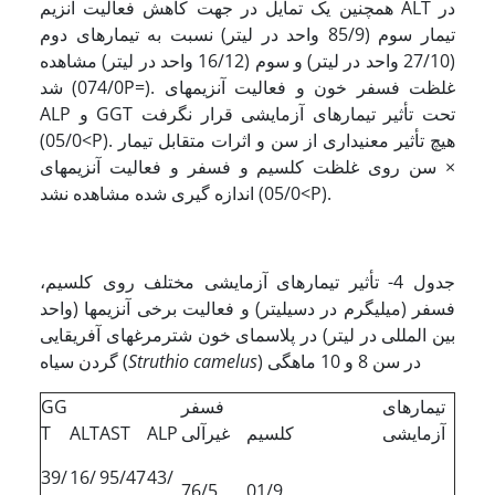
همچنین یک تمایل در جهت کاهش فعالیت آنزیم ALT در
تیمار سوم (85/9 واحد در لیتر) نسبت به تیمارهای دوم
(27/10 واحد در لیتر) و سوم (16/12 واحد در لیتر) مشاهده
شد (074/0P=). غلظت فسفر خون و فعالیت آنزیمهای
ALP و GGT تحت تأثیر تیمارهای آزمایشی قرار نگرفت
(05/0<P). هیچ تأثیر معنی­داری از سن و اثرات متقابل تیمار
× سن روی غلظت کلسیم و فسفر و فعالیت آنزیمهای
اندازه گیری شده مشاهده نشد (05/0<P).
جدول 4- تأثیر تیمارهای آزمایشی مختلف روی کلسیم،
فسفر (میلی­گرم در دسی­لیتر) و فعالیت برخی آنزیمها (واحد
بین المللی در لیتر) در پلاسمای خون شترمرغهای آفریقایی
) در سن 8 و 10 ماهگی
camelus
Struthio
گردن سیاه (
تیمارهای
فسفر
GG
آزمایشی
کلسیم
غیرآلی
ALP
AST
ALT
T
39/
16/
95/47
43/
76/5
01/9