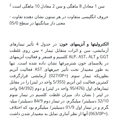
2
سن 1 معادل 8 ماهگی و سن 2 معادل 10 ماهگی است
- حروف انگلیسی متفاوت در هر ستون نشان دهنده تفاوت
معنی دار میانگین­ها در سطح 05/0
الکترولیتها و آنزیمهای خون
: در جدول 4 تأثیر تیمارهای
آزمایشی، سن و اثرات متقابل تیمار × سن روی غلظت
کلسیم و فسفر و فعالیت آنزیمهای ALP، AST، ALT و GGT
در پلاسمای خون شترمرغها نشان داده شده است. تنها
فعالیت آنزیم AST به طور معنی­دار تحت تأثیر جیره­های
آزمایشی قرارگرفت (027/0P=) بطوریکه تیمار سوم
کمترین فعالیت این آنزیم (5/355 واحد در لیتر) را در مقابل
تیمارهای اول (95/476 واحد در لیتر) و دوم (04/392 واحد
در لیتر ( نشان داد. میزان غلظت کلسیم در تیمار سوم
32/10 دسی­لیتر/ میلی­گرم، در تیمار دوم 84/9 دسی­لیتر/ میلی­
گرم و در تیمار اول 01/9 دسی­لیتر/ میلی­گرم بود که اختلاف
آنها از نظر آماری تمایل به معنی­دار شدن داشت (063/0P=).