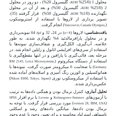
محلول 1 (25/0%
، گلیسرول
20%) ، دو روز در محلول
KOH
2 (25/0%
، گلیسرول 50%) و بعد از آن در محلول
KOH
نگهدارنده (1/0%
، گلیسرول 50%)
قرار گرفتند (35).
KOH
تصویر برداری از لاروها با استفاده از استریوسکوپ
(
) انجام گرفت.
Vancouver, Canada
Olympus,
بافت‌شناسی:
لاروها (
) در 24، 32 و
64 نمونه‌برداری
dpf
n= 8
و در محلول پارافرمالدئید 4% نگهداری شدند. به طور
خلاصه، آب‌گیری، الکل‌گیری و شفاف‌سازی نمونه‌ها با
استفاده از
سری‌های افزایشی اتانول و زایلین انجام شد. در
مرحله بعد، قالب‌گیری با پارافین و در انتها مقطع‌گیری با
استفاده از دستگاه میکروتوم (
RM 2145, Leica Microsystems,
)
با ضخامت 6 میکرومتر
صورت گرفت. نمونه‌ها با
Germany
هماتوکسیلین و ائوزین رنگ آمیزی و اسلایدهای آماده شده
با استفاده از میکروسکوپ نوری (
)
Nikon E600, Tokyo, Japan
عکس‌برداری شدند.
تحلیل آماری:
کنترل نرمال بودن و همگنی داده‌ها به ترتیب
با آزمون‌های
و
با نرم افزار
SPSS
Levene
Kolmogorov-Smirnov
(
) مورد بررسی قرار گرفت. با توجه به
version 28, IBM, USA
نرمال بودن داده‌ها، میانگین داده‌های رشد و اسکلتی
تاسماهی استرلیاد محاسبه و برای تعیین وجود یا عدم وجود