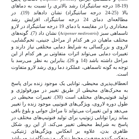
(19-18 درجه سانتیگراد) رشد بالاتری را نسبت به دماهای
بالا (25-24 درجه سانتیگراد) نشان داده­اند (19). در
مطالعه‌ای دمای 24 درجه سانتیگراد، افزایش رشد
معناداری را در مقایسه با دمای 19 درجه سانتیگراد در لارو
تاسماهی سبز (
) نشان داد (7). گونه‌های
Acipenser medirostris
مختلف ماهیان در هر کدام از مراحل جنینی، تخم‌گشایی،
لاروی و بزرگسالی به شرایط دمایی مختلفی نیاز دارند و
تغییرات دمایی می‌تواند اثرات متفاوتی بر هر کدام از این
مراحل داشته باشد (14 و 26). بنابراین به نظر می‌رسد با
توجه به گونه تاسماهی، عملکرد دما روی رشد لارو متفاوت
است.
انعطاف‌پذیری محیطی، توانایی یک موجود زنده برای پاسخ
به محرک‌های محیطی از طریق تغییر در مورفولوژی و
تولید فنوتیپ‌های مختلف است (30). تغییرات محیطی در
طول دوره لاروی، ویژگی‌های فنوتیپی موجود زنده را تغییر
می‌دهد و این تغییرات می‌تواند تا مراحل جوانی و بلوغ باقی
بماند زیرا توانایی ژنوتیپ برای تولید فنوتیپ‌های مختلف در
پاسخ به شرایط محیطی تغییر می‌کند. از این رو، شکل
ظاهری بدن، علاوه بر انعکاس ویژگی‌های ژنتیکی،
منعکس‌کننده وضعیت محیط زندگی و زیستگاه نیز می‌باشد