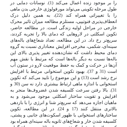
را بر موجود زنده اعمال می‌کند (1). نوسانات دمایی در
طول مرحله تکوینی می‌تواند مورفولوژی خارجی بدن ماهی
را با تغییراتی همراه کند (22)، به همین دلیل درک
انعطاف‌پذیری فنوتیپی، مستلزم مطالعه میزان تاثیر محرک
خارجی در مراحل اولیه زندگی است. در مطالعه حاضر،
تکوین اسکلتی در لاروهایی که دمای بالا را تجربه کردند،
سریع‌تر رخ داد. در این مطالعه، تعداد شعاع‌های باله‌های
سینه‌ای، شکمی، مخرجی افزایش معناداری نسبت به گروه
دمای محیط داشت که نشان‌دهنده تغییر پذیری بالای این
باله‌ها نسبت به دیگر باله‌ها است که مرتبط با نقش مهم
آن‌ها در حرکت و کمک به حفظ موقعیت لارو در ستون آب
است (31 و 37). بهبود تکوین استخوانی مرتبط با افزایش
نرخ رشد است (13) و این موضوع را تایید می‌کند که تکوین
استخوانی با اندازه ماهی ارتباط بیشتری دارد نه سن (30 و
31). بالا رفتن سرعت کلسیفه شدن غضروف‌ها منجر به
افزایش و تقویت ساختار اسکلتی موجود می‌شود و به
ماهیان اجازه می‌دهد که سریع‌تر شنا و انرژی را با بازدهی
بالاتری منتقل کنند (17 و 24). در این مطالعه، تکوین
ساختارهای استخوانی با ظهور اسکوت‌های جانبی و پشتی،
کلسیفه شدن خار و شعاع‌های ثانویه باله سینه‌ای همراه بود