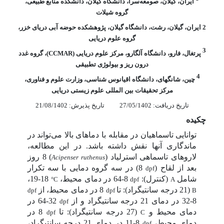
ایران، گیلان، صومعه‌سرا، دانشگاه گیلان، دانشکده منابع طبیعی،
گروه شیلات
2
ایران، گیلان، رشت، دانشگاه گیلان، پژوهشکده حوضه آبی دریای خزر،
گروه علوم دریایی
3
پرتغال، فارو، دانشگاه آلگارو، مرکز علوم دریایی (
CCMAR
)، گروه غدد
درون ریز و بیولوژی تطبیقی
4
چین، شانگهای، دانشگاه اقیانوس شناسی، وزارت علوم و فناوری،
مرکز تحقیقات بین المللی علوم زیستی دریایی
تاریخ دریافت: 27/05/1402
تاریخ پذیرش: 21/08/1402
چکیده
توانایی تاسماهیان در مقابله با دماهای بالا می‌تواند در
ماندگاری آنها نقش داشته باشد. در این مطالعه،
لاروهای تاسماهی استرلیاد (
) 8 روز
Acipenser ruthenus
بعد از لقاح (
8) در سه گروه دمایی با سه تکرار
dpf
شامل
(کنترل):
8-64 در دمای محیط،
18-19،
°C
dpf
A
(21
درجه سانتیگراد
): تا
8 در دمای محیط، از
dpf
dpf
B
8-32 در دمای 21 درجه سانتیگراد و از
32-64 در
dpf
دمای محیط و
(27
درجه سانتیگراد
): تا
8 در
dpf
C
دمای محیط،
8-11 در دمای 21 درجه سانتیگراد،
dpf