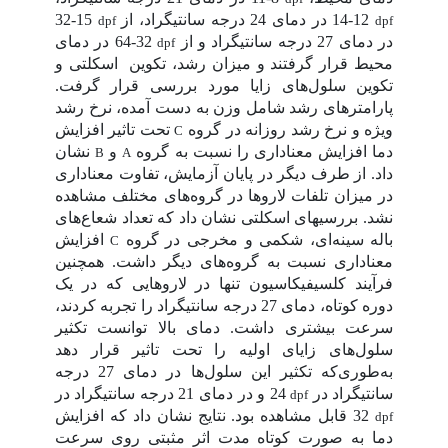
12-14 در دمای 24 درجه سانتیگراد، از
15-32
dpf
dpf
در دمای 27 درجه سانتیگراد
و از
32-64 در دمای
dpf
محیط
قرار گرفتند و میزان رشد، تکوین
اسکلتی و
تکوین سلول‌های زایا مورد بررسی قرار گرفت.
پارامترهای رشد شامل وزن به دست آمده، نرخ رشد
ویژه و نرخ رشد روزانه در گروه
تحت تاثیر افزایش
C
دما افزایش معناداری را نسبت به گروه
و
نشان
B
A
داد. از طرف دیگر در پایان آزمایش، تفاوت معناداری
در میزان تلفات لاروها در گروه‌های مختلف مشاهده
نشد. بررسی­های اسکلتی نشان داد که تعداد شعاع‌های
باله سینه‌ای، شکمی و مخرجی
در گروه
افزایش
C
معناداری نسبت به گروه‌های دیگر داشت. همچنین
فرآیند کلسیفیکاسیون تنها در لاروهایی که در یک
دوره کوتاه، دمای 27 درجه سانتیگراد را تجربه کردند،
سرعت بیشتری داشت. دمای بالا توانست تکثیر
سلول‌های زایای اولیه را تحت تاثیر قرار دهد
به‌طوری‌که تکثیر این سلول‌ها در دمای 27 درجه
سانتیگراد در
24 و در دمای 21 درجه سانتیگراد در
dpf
32 قابل مشاهده بود. نتایج نشان داد که افزایش
dpf
دما به صورت کوتاه مدت اثر مثبتی روی سرعت