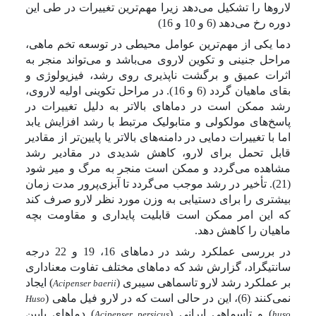
لاروها را تشکیل می‌دهد زیرا مهم‌ترین تغییرات در طی این
دوره رخ می‌دهد (6 و 10 و 16)
دما یکی از مهم‌ترین عوامل محیطی در توسعه تخم ماهی،
مراحل جنینی و تکوین لاروی می‌باشد و می‌تواند منجر به
اثرات عمیق و برگشت ناپذیری روی رشد، فیزیولوژی و
بقای ماهیان گردد (6 و 16). در مراحل تکوینی اولیه لاروی،
رشد ممکن است در دماهای بالاتر به دلیل تغییرات در
پاسخ‌های مولکولی و متابولیک مرتبط با رشد افزایش یابد
اما با تغییرات دمایی در دامنه‌های بالاتر یا پایین‌تر از مقادیر
قابل تحمل برای لارو، کاهش شدیدی در مقادیر رشد
مشاهده می‌گردد و ممکن است منجر به مرگ و میر شود
(21). تأخیر در رشد موجب می‌گردد تا آبزی‌پرور مدت زمان
بیشتری را برای دستیابی به وزن مورد نظر لارو صرف کند
که این امر ممکن است قابلیت پایداری و مقاومت بچه
ماهیان را کاهش دهد.
در بررسی عملکرد رشد در دماهای 16، 19 و 22 درجه
سانتیگراد، گزارش شد که دماهای مختلف تفاوت معناداری
بر عملکرد رشد لارو تاسماهی سیبری (
) ایجاد
Acipenser baerii
نمی‌کنند (6)، این در حالی است که در لارو فیل ماهی (
Huso
) و تاسماهی ایرانی (
) دماهای پایین
Acipenser persicus
huso