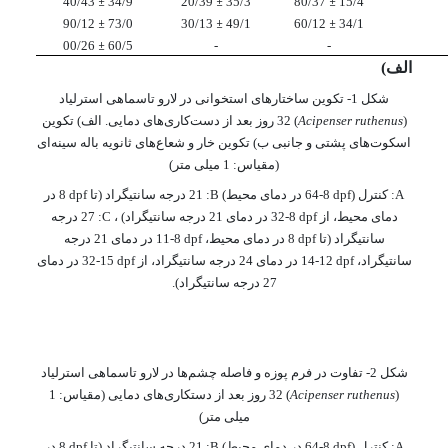
40/43
±
34/9
20/39
±
35/3
80/37
±
15/4
90/12
±
73/0
30/13
±
49/1
60/12
±
34/1
00/26
±
60/5
-
-
الف)
شکل 1- تکوین ساختارهای استخوانی در لارو تاسماهی استرلیاد
(
Acipenser ruthenus
) 32 روز بعد از دست‌کاری‌های دمایی. الف) تکوین
اسکوت‌های پشتی و جانبی ب) تکوین خار و شعاع‌های ثانویه باله سینه‌ا‌‌ی
(مقیاس: 1 میلی متر)
A
: کنترل (
dpf
8-64 در دمای محیط)
B
: 21 درجه سانتیگراد (تا
dpf
8 در
دمای محیط، از
dpf
8-32 در دمای 21 درجه سانتیگراد) ،
C
: 27 درجه
سانتیگراد (تا
dpf
8 در دمای محیط،
dpf
8-11 در دمای 21 درجه
سانتیگراد،
dpf
12-14 در دمای 24 درجه سانتیگراد، از
dpf
15-32 در دمای
27 درجه سانتیگراد).
شکل 2- تفاوت در فرم پوزه و فاصله چشم‌ها در لارو تاسماهی استرلیاد
(
Acipenser ruthenus
) 32 روز بعد از دستکاری‌های دمایی
(مقیاس: 1
میلی متر)
A
: کنترل (
dpf
8-64 در دمای محیط)
B
: 21 درجه سانتیگراد (تا
dpf
8 در