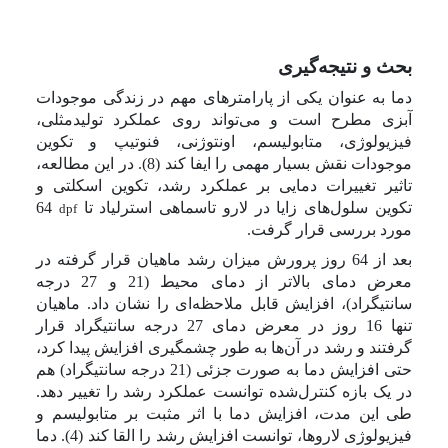
بحث و نتیجه‌گیری
دما به عنوان یکی از پارامترهای مهم در زندگی موجودات
آبزی مطرح است و می‌تواند روی عملکرد تولید‌مثلی،
فیزیولوژی، متابولیسم، اونتوژنی، فنوتیپ و تکوین
موجودات نقش بسیار مهمی را ایفا کند (8). در این مطالعه،
تاثیر تغییرات دمایی بر عملکرد رشد، تکوین اسکلتی و
تکوین سلول‌های زایا در لارو تاسماهی استرلیاد تا
64
dpf
مورد بررسی قرار گرفت.
بعد از 64 روز پرورش میزان رشد ماهیان قرار گرفته در
معرض دمای بالاتر از دمای محیط (21 و 27 درجه
سانتیگراد)، افزایش قابل ملاحظه‌ای را نشان داد. ماهیان
تنها 16 روز در معرض دمای 27 درجه سانتیگراد قرار
گرفتند و رشد در آن‌ها به طور چشمگیری افزایش پیدا کرد،
حتی افزایش دما به صورت جزئی (21 درجه سانتیگراد) هم
در یک بازه کنترل‌شده توانست عملکرد رشد را تغییر دهد.
طی این مدت، افزایش دما با اثر مثبت بر متابولیسم و
فیزیولوژی لاروها، توانست افزایش رشد را القا کند (4). دما