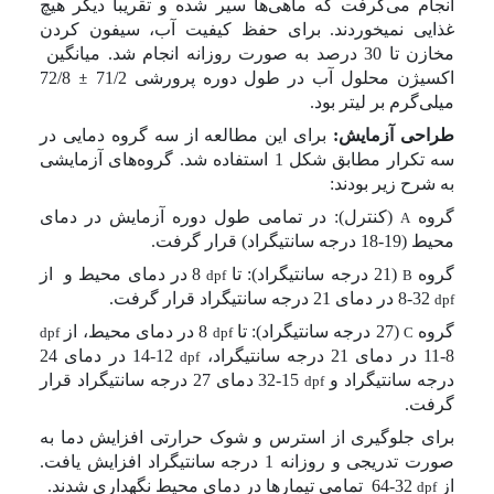
انجام می‌گرفت که ماهی‌ها سیر شده و تقریبا دیگر هیچ
غذایی نمی­خوردند. برای حفظ کیفیت آب، سیفون کردن
مخازن تا 30 درصد به صورت روزانه انجام شد. میانگین
اکسیژن محلول آب در طول دوره پرورشی 71/2
±
72/8
میلی‌گرم بر لیتر بود.
طراحی آزمایش:
برای این مطالعه از سه گروه دمایی در
سه تکرار مطابق شکل 1 استفاده شد. گروه‌های آزمایشی
به شرح زیر بودند:
گروه
(کنترل): در تمامی طول دوره آزمایش در دمای
A
محیط (19-18 درجه سانتیگراد) قرار گرفت.
گروه
(21 درجه سانتیگراد): تا
8
در دمای محیط و
از
dpf
B
32-8 در دمای 21 درجه سانتیگراد قرار گرفت.
dpf
گروه
(27 درجه سانتیگراد): تا
8
در دمای محیط، از
dpf
dpf
C
8-11
در دمای 21 درجه سانتیگراد،
12-14
در دمای 24
dpf
درجه سانتیگراد و
15-32
دمای 27 درجه سانتیگراد قرار
dpf
گرفت.
برای جلوگیری از استرس و شوک حرارتی افزایش دما به
صورت تدریجی و روزانه 1 درجه سانتیگراد افزایش یافت.
از
32-64
تمامی تیمارها در دمای محیط نگهداری شدند.
dpf