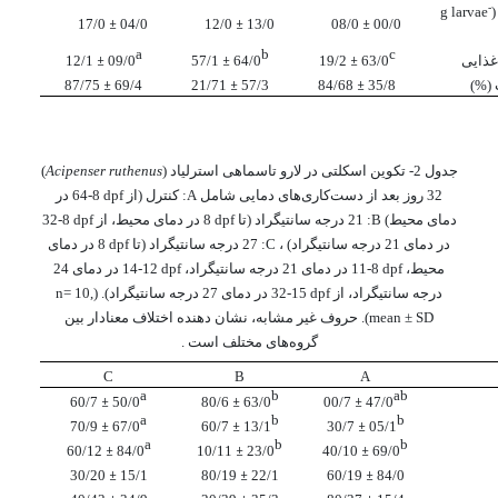
-
g larvae
17/0
±
04/0
12/0
±
13/0
08/0
±
00/0
a
b
c
غذایی
63/0
±
19/2
64/0
±
57/1
09/0
±
12/1
(
%
)
35/8
±
84/68
57/3
±
21/71
69/4
±
87/75
جدول 2- تکوین اسکلتی در لارو تاسماهی استرلیاد (
Acipenser ruthenus
)
32 روز بعد از دست‌کاری
های دمایی شامل
A
: کنترل (از
dpf
8-64 در
دمای محیط)
B
: 21 درجه سانتیگراد (تا
dpf
8 در دمای محیط، از
dpf
8-32
در دمای 21 درجه سانتیگراد) ،
C
: 27 درجه سانتیگراد (تا
dpf
8 در دمای
محیط،
dpf
8-11 در دمای 21 درجه سانتیگراد،
dpf
12-14 در دمای 24
درجه سانتیگراد، از
dpf
15-32 در دمای 27 درجه سانتیگراد).
(
n= 10,
mean ± SD
). حروف غیر مشابه، نشان دهنده اختلاف معنادار بین
گروه‌های مختلف است .
C
B
A
a
b
ab
60/7
±
50/0
80/6
±
63/0
00/7
±
47/0
a
b
b
70/9
±
67/0
60/7
±
13/1
30/7
±
05/1
a
b
b
60/12
±
84/0
10/11
±
23/0
40/10
±
69/0
30/20
±
15/1
80/19
±
22/1
60/19
±
84/0