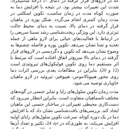
که در لاروهای قرار گرفته در دمای 27 درجه سانتیگراد،
شدت این تغییرات بیشتر بود. در نتیجه با افزایش دما به
صورت کوتاه مدت در زمان مناسب، تکوین اسکلتی در
مدت زمان کمتری انجام می‌گردد. شکل پوزه در ماهیان
قرار گرفته در دمای بالا، نسبت به دمای محیط حالت
تیزتری دارد. این ویژگی ریخت‌شناسی رشد نسبتا سریعی را
در ارتباط با فعالیت‌های حیاتی برای لارو ماهی از جمله
تغذیه و شنا نشان می‌دهد. تکوین پوزه و فاصله چشم‌ها به
وضوح نشان می‌دهد که تکوین و دگردیسی در لاروهای قرار
گرفته در دمای بالا سریع‌تر اتفاق افتاده است که مرتبط با
اثر مستقیم دما روی تکوین فولیکول‌های تیروئیدی است
(12 و 20). بنابراین در مطالعات بعدی بررسی اثرات دما
روی محور هیپوتالاموس- هیپوفیز- تیروئید در لارو ماهیان
خاویاری توصیه می شود.
مدت زمان تکوین سلول‌های زایا و تمایز جنسی در گونه‌های
مختلف تاسماهیان متفاوت است. بنابراین انتظار می‌رود که
دست‌کاری محیطی تغییراتی در ساختار جنسی این ماهیان
ایجاد کند. بررسی‌های بافت‌شناسی نشان داد که با افزایش
دما در یک دوره کوتاه، سرعت
تکوین
سلول‌های زایای اولیه
افزایش می‌یابد، به طوری‌که در
24، تکثیر و تعداد آن‌ها
dpf