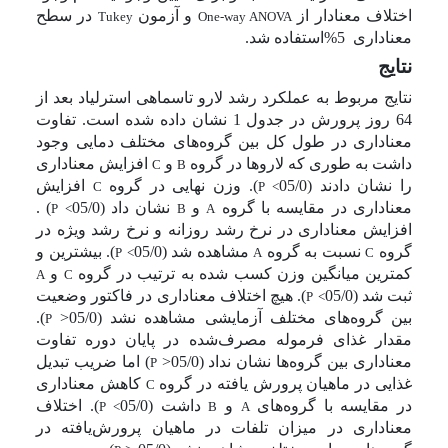
اختلاف معنادار از
و آزمون
در سطح
Tukey
One-way ANOVA
معناداری
5%
استفاده شد.
نتایج
نتایج مربوط به عملکرد رشد لارو تاسماهی استرلیاد بعد از
64 روز پرورش در جدول 1 نشان داده شده است. تفاوت
معناداری در طول کل بین گروه‌های مختلف دمایی وجود
داشت به طوری که لاروها در گروه
و
افزایش معناداری
C
B
را نشان دادند (05/0
). وزن نهایی در گروه
افزایش
C
P
<
معناداری در مقایسه با گروه
و
نشان داد (05/0
) .
P
<
B
A
افزایش معناداری در نرخ رشد روزانه و نرخ رشد ویژه در
گروه
نسبت به گروه
مشاهده شد (05/0
). بیشترین و
P
<
A
C
کمترین میانگین وزن کسب شده به ترتیب در گروه
و
A
C
ثبت شد (05/0
). هیچ اختلاف معناداری در فاکتور وضعیت
P
<
بین گروه‌های مختلف آزمایشی مشاهده نشد (05/0<
).
P
مقدار غذای فرموله مصرف‌شده در پایان دوره تفاوت
معناداری بین گروه‌ها نشان نداد (05/0<
) اما ضریب تبدیل
P
غذایی در ماهیان پرورش یافته در گروه
کاهش معناداری
C
در مقایسه با گروه‌های
و
داشت (05/0
). اختلاف
P
<
B
A
معناداری در میزان تلفات در ماهیان پرورش‌یافته در