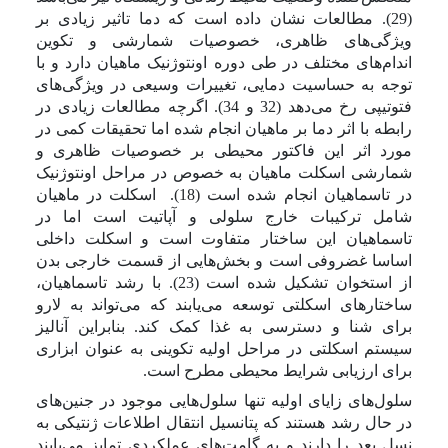
(29). مطالعات نشان داده است که دما تاثیر زیادی بر
ویژگی‌های ظاهری، خصوصیات شمارشی و تکوین
اندام‌های مختلف در طی دوره اونتوژنیک ماهیان دارد و با
توجه به حساسیت دمایی، تغییرات وسیعی در ویژگی‌های
فتوتیپی رخ می‌دهد (32 و 34). اگرچه مطالعات زیادی در
رابطه با اثر دما بر ماهیان انجام شده اما تحقیقات کمی در
مورد اثر این فاکتور محیطی بر خصوصیات ظاهری و
شمارشی اسکلت ماهیان به خصوص در مراحل اونتوژنیک
در تاسماهیان انجام شده است (18).
اسکلت در ماهیان
شامل ترکیبات خارج سلولی و آپاتیت است اما در
تاسماهیان این ساختار متفاوت است و اسکلت داخلی
اساسا غضروفی است و بخش‌هایی از قسمت خارجی بدن
از استخوان تشکیل شده است
(23). با رشد تاسماهیان،
ساختارهای اسکلتی توسعه می‌یابند که می‌تواند به لارو
برای شنا و دسترسی به غذا کمک کند. بنابراین آنالیز
سیستم اسکلتی در مراحل اولیه تکوینی به عنوان ابزاری
برای ارزیابی شرایط محیطی مطرح است.
سلول‌های زایای اولیه تنها سلول‌هایی موجود در جنین‌های
در حال رشد هستند که پتانسیل انتقال اطلاعات ژنتیکی به
نسل بعد را دارند و به گامت‌های عملکردی تمایز می‌یابند