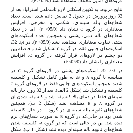
گروه‌های دمایی مختلف مشاهده نشد (05/0 <
).
P
نتایج مربوط به تکوین اسکلتی لارو تاسماهی استرلیاد بعد از
32 روز پرورش در جدول 2 نمایش داده شده است. تعداد
شعاع‌های باله سینه‌ای، شکمی و مخرجی، افزایش
معناداری در گروه
نشان داد (05/0
)
اما در تعداد
P
<
C
شعاع‌های باله دمی، پشتی و همچنین تعداد اسکوت‌های
پشتی تفاوت معناداری مشاهده نشد (05/0
). در
32،
dpf
P
>
اسکوت‌های جانبی فقط در گروه
تشکیل شد و فاصله بین
C
دو چشم در لاروهای قرار گرفته در گروه
، افزایش
C
معناداری را نشان داد (05/0
).
P
<
در
32، اسکوت‌های پشتی در لاروهای گروه
در
C
dpf
مقایسه با گروه
و
، به طور کامل تشکیل و کلسیفه
B
A
شدند. همچنین اسکوت‌های جانبی فقط در لاروهای گروه
C
کلسیفه و تشکیل شد (شکل 2 الف). بعد از 32 روز، خار باله
سینه‌ای فقط در دمای بالا کلسیفه شد و کلسیفه شدن آن
در گروه
و
مشاهده نشد (شکل 2 ب). همچنین
B
A
شعاع‌های ثانویه باله سینه‌ای در گروه
در حال کلسیفه
C
شدن بود در حالی‌که در گروه
به صورت شعاع‌های نرم
B
دیده شد. این در حالی است که در گروه
، کلسیفه شدن
A
شعاع
های ثانویه باله سینه‌ای دیده نشد (شکل 1 ب). شکل