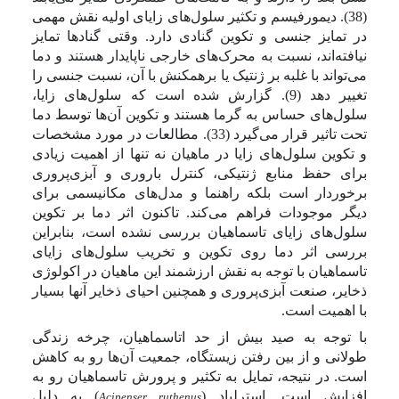
(38). دیمورفیسم و تکثیر سلول‌های زایای اولیه نقش مهمی
در تمایز جنسی و تکوین گنادی دارد. وقتی گنادها تمایز
نیافته‌اند، نسبت به محرک‌های خارجی ناپایدار هستند و دما
می‌تواند با غلبه بر ژنتیک یا برهمکنش با آن، نسبت جنسی را
تغییر دهد (9).
گزارش شده است که سلول‌های زایا،
سلول‌های حساس به گرما هستند و تکوین آن‌ها توسط دما
تحت تاثیر قرار می‌گیرد (33). مطالعات در مورد مشخصات
و تکوین سلول‌های زایا در ماهیان نه تنها از اهمیت زیادی
برای حفظ منابع ژنتیکی، کنترل باروری و آبزی‌پروری
برخوردار است بلکه راهنما و مدل‌های مکانیسمی برای
دیگر موجودات فراهم می‌کند. تاکنون اثر دما بر تکوین
سلول‌های زایای تاسماهیان بررسی نشده است، بنابراین
بررسی اثر دما روی تکوین و تخریب سلول‌های زایای
تاسماهیان با توجه به نقش ارزشمند این ماهیان در اکولوژی
ذخایر، صنعت آبزی‌پروری و همچنین احیای ذخایر آن­ها بسیار
با اهمیت است.
با توجه به صید بیش از حد اتاسماهیان، چرخه زندگی
طولانی و از بین رفتن زیستگاه، جمعیت آن‌ها رو به کاهش
است. در نتیجه، تمایل به تکثیر و پرورش تاسماهیان رو به
افزایش است. استرلیاد (
) به دلیل
Acipenser ruthenus