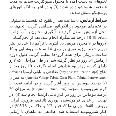
تخم‌های به دست آمده با محلول هیپوکلریت سدیم به مدت
4 دقیقه شستشو داده شدند (3) و در انتها به انکوباتورهای
یوشچنکو منتقل شدند.
شرایط آزمایش:
6 ساعت بعد از تلقیح که تقسیمات سلولی
در تخم‌های موجود در انکوباتور مشاهده گردید، تخم‌ها به
محل آزمایش منتقل گردیدند. آبگیری مخازن با آب چاه با
دمای 19-18 درجه سانتیگراد انجام شد. بعد از تخم‌گشایی،
لاروها در 9 مخزن مربعی 35 لیتری با تراکم 18 عدد در لیتر
توزیع شدند. رژیم نوری بر روی 14 ساعت روشنایی و 10
ساعت تاریکی برای همه گروه‌ها تنظیم گردید. طول دوره
آزمایش 64 روز در نظر گرفته شد. در طی مراحلی که لارو
دارای کیسه زرده بود غذادهی انجام نگرفت. 10 روز بعد از
لقاح (
) غذادهی با ناپلی آرتمیا (
Artemia
day post fertilization: dpf
) به میزان
Artemia Village Tabriz Great Plain, Tabriz, Iran
urmiana,
60 درصد بیوماس در روز آغاز گردید و در ادامه تغذیه با
کرم شیرونومید منجمد (
) به میزان 30
Biogrant, Tehran, Iran
درصد بیوماس در روز در کنار ناپلی آرتمیا انجام شد (3). در
نهایت از غذای فرموله‌شده پودری (آتافید، قزوین، ایران،
پروتئین 46%، چربی 14%، فیبر 3% و خاکستر 5/16%) در
کنار شیرونومید استفاده شد. غذادهی به ماهیان تا زمانی