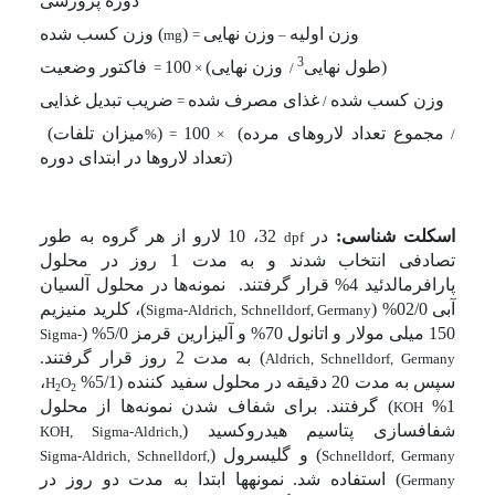
دوره پرورشی
وزن اولیه
وزن نهایی
(
) وزن کسب شده
mg
=
–
3
(طول نهایی
وزن نهایی)
100
فاکتور وضعیت
=
×
/
وزن کسب شده
غذای مصرف شده
ضریب تبدیل غذایی
=
/
مجموع تعداد لاروهای مرده)
100
(
میزان تلفات
)
%
=
×
/
(تعداد لاروها در ابتدای دوره
اسکلت شناسی:
در
32، 10 لارو از هر گروه به طور
dpf
تصادفی انتخاب شدند و به مدت 1 روز در محلول
پارافرمالدئید 4% قرار گرفتند.
نمونه‌ها در محلول آلسیان
آبی 02/0% (
)، کلرید منیزیم
Sigma-Aldrich, Schnelldorf, Germany
150 میلی مولار و اتانول 70% و آلیزارین قرمز 5/0% (
Sigma-
) به مدت 2 روز قرار گرفتند.
Aldrich, Schnelldorf, Germany
سپس به مدت 20 دقیقه در محلول سفید کننده (5/1%
،
H
O
2
2
1%
) گرفتند. برای شفاف شدن نمونه‌ها از محلول
KOH
شفاف­سازی پتاسیم هیدروکسید (
KOH, Sigma-Aldrich,
) و گلیسرول (
Sigma-Aldrich, Schnelldorf,
Schnelldorf, Germany
) استفاده شد. نمونه­ها ابتدا به مدت دو روز در
Germany