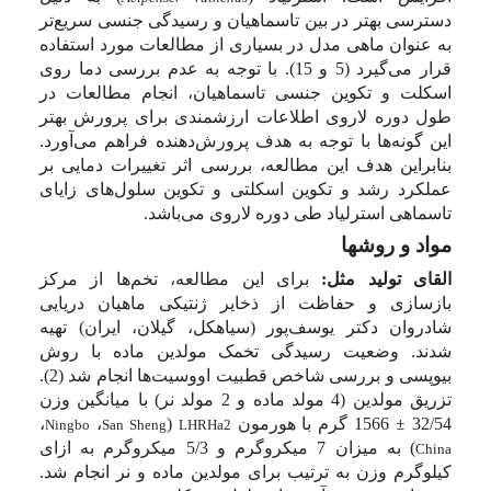
دسترسی بهتر در بین تاسماهیان و رسیدگی جنسی سریع‌تر
به عنوان ماهی مدل در بسیاری از مطالعات مورد استفاده
قرار می‌گیرد (5 و 15). با توجه به عدم بررسی دما روی
اسکلت و تکوین جنسی تاسماهیان، انجام مطالعات در
طول دوره لاروی اطلاعات ارزشمندی برای پرورش بهتر
این گونه‌ها با توجه به هدف پرورش‌دهنده فراهم می‌آورد.
بنابراین هدف این مطالعه، بررسی اثر تغییرات دمایی بر
عملکرد رشد و تکوین اسکلتی و تکوین سلول‌های زایای
تاسماهی استرلیاد طی دوره لاروی می‌باشد.
مواد و روشها
القای تولید مثل:
برای این مطالعه، تخم‌ها از مرکز
بازسازی و حفاظت از ذخایر ژنتیکی ماهیان دریایی
شادروان دکتر یوسف‌پور (سیاهکل، گیلان، ایران) تهیه
شدند.
وضعیت رسیدگی تخمک مولدین ماده با روش
بیوپسی و بررسی شاخص قطبیت اووسیت‌ها انجام شد (2).
تزریق مولدین (4 مولد ماده و 2 مولد نر) با میا
ن
گین وزن
32/54
±
1566 گرم
با هورمون
(
،
،
Ningbo
San Sheng
LHRHa2
) به میزان 7 میکروگرم و 5/3 میکروگرم به ازای
China
کیلوگرم وزن به ترتیب برای مولدین ماده و نر انجام شد.