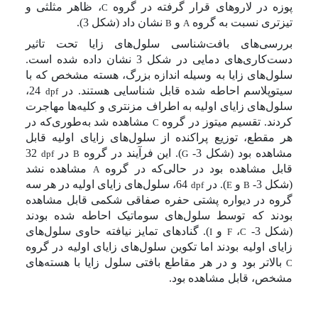
پوزه در لاروهای قرار گرفته در گروه
، ظاهر مثلثی و
C
تیزتری نسبت به گروه
و
نشان داد (شکل 3).
B
A
بررسی‌های بافت‌شناسی سلول
‌های زایا ت
ح
ت تا
ث
یر
دست‌کاری‌های دمایی در شکل 3 نشان داده شده است.
سلول‌های زایا
به وسیله اندازه بزرگ، هسته مشخص که با
سیتوپلاسم احاطه شده قابل شناسایی هستند. در
24،
dpf
سلول‌های زایای اولیه به اطراف مزنتری و کلیه‌ها مهاجرت
کردند. تقسیم میتوز در گروه
مشاهده شد به‌طوری‌که در
C
هر مقطع، توزیع پراکنده از سلول‌های زایای اولیه قابل
مشاهده بود (شکل 3-
). این فرآیند در گروه
در
32
dpf
B
G
قابل مشاهده بود در حالی‌که در گروه
مشاهده نشد
A
(شکل 3-
و
). در
64، سلول‌های زایای اولیه در هر سه
dpf
E
B
گروه در دیواره پشتی حفره صفاقی شکمی قابل مشاهده
بودند که توسط سلول‌های سوماتیک احاطه شده بودند
(شکل 3-
،
و
). گنادهای تمایز نیافته حاوی سلول‌های
I
F
C
زایای اولیه بودند اما تکوین سلول‌های زایای اولیه در گروه
بالاتر بود و در هر مقاطع بافتی سلول زایا با هسته‌های
C
مشخص، قابل مشاهده بود.