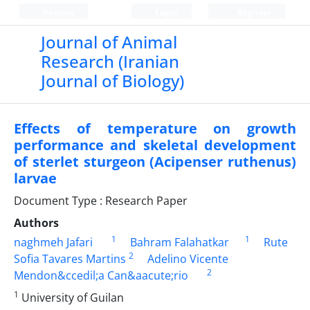
Persian
Login
Register
Journal of Animal
Research (Iranian
Journal of Biology)
Effects of temperature on growth
performance and skeletal development
of sterlet sturgeon (Acipenser ruthenus)
larvae
Document Type : Research Paper
Authors
1
1
naghmeh Jafari
Bahram Falahatkar
Rute
2
Sofia Tavares Martins
Adelino Vicente
2
Mendon&ccedil;a Can&aacute;rio
1
University of Guilan