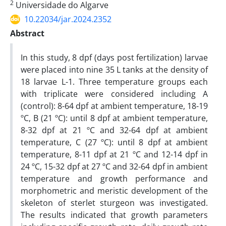
2
Universidade do Algarve
10.22034/jar.2024.2352
Abstract
In this study, 8 dpf (days post fertilization) larvae
were placed into nine 35 L tanks at the density of
18 larvae L-1. Three temperature groups each
with triplicate were considered including A
(control): 8-64 dpf at ambient temperature, 18-19
ºC, B (21 ºC): until 8 dpf at ambient temperature,
8-32 dpf at 21 ºC and 32-64 dpf at ambient
temperature, C (27 ºC): until 8 dpf at ambient
temperature, 8-11 dpf at 21 ºC and 12-14 dpf in
24 ºC, 15-32 dpf at 27 ºC and 32-64 dpf in ambient
temperature and growth performance and
morphometric and meristic development of the
skeleton of sterlet sturgeon was investigated.
The results indicated that growth parameters