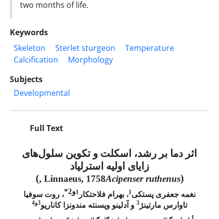
two months of life.
Keywords
Skeleton
Sterlet sturgeon
Temperature
Calcification
Morphology
Subjects
Developmental
Full Text
اثر دما بر رشد، اسکلت و تکوین سلول‌های
زایای
اولیه استرلیاد
)
(
, Linnaeus, 1758
Acipenser ruthenus
و
2
*
1
1
نغمه جعفری پستکی
، بهرام فلاحتکار
، روت سوفیا
3
3و4
تاوارس مارتینژ
و آدلینو ویسنته مندونزا کاناریو
1