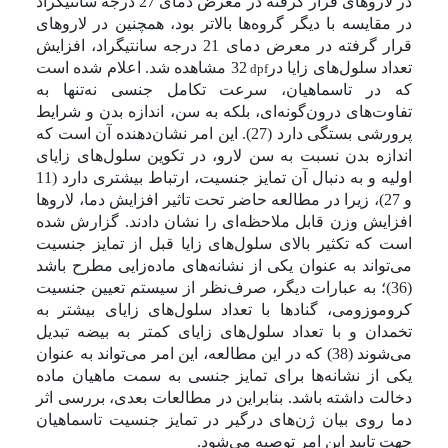
در لاروهای قرار گرفته در معرض دمای 27 درجه سانتیگراد
در مقایسه با دیگر گروه‌ها بالاتر بود، همچنین در لاروهای
قرار گرفته در معرض دمای 21 درجه سانتیگراد، افزایش
تعداد سلول‌های زایا در
32 مشاهده شد.
اعلام شده است
dpf
که در تاسماهیان، سرعت تکامل جنسی نه‌تنها به
تفاوت‌های درون‌گونه‌ای، بلکه به سن، اندازه بدن و شرایط
پرورشی بستگی دارد (27).
این امر نشان‌دهنده آن است که
اندازه بدن نسبت به سن لارو، در تکوین سلول‌های زایای
اولیه و به دنبال آن تمایز جنسیت، ارتباط بیشتری دارد (11
و 27)، زیرا در مطالعه حاضر تحت تاثیر افزایش دما، لاروها
افزایش وزن قابل ملاحظه‌ای را نشان دادند. گزارش شده
است که تکثیر بالای سلول‌های زایا قبل از تمایز جنسیت
می‌تواند به عنوان یکی از نشانه‌های ماده‌زایی مطرح باشد
(36)؛ به عبارات دیگر، صرف‌نظر از سیستم تعیین جنسیت
کروموزومی، گنادها با تعداد سلول‌های زایای بیشتر به
تخمدان و با تعداد سلول‌های زایای کمتر به بیضه تبدیل
می‌شوند (38) که در این مطالعه، این امر می‌تواند به عنوان
یکی از نشانه‌ها برای تمایز جنسی به سمت ماهیان ماده
دخالت داشته باشد. بنابراین در مطالعات بعدی، بررسی اثر
دما روی بیان ژن‌های درگیر در تمایز جنسیت تاسماهیان
جهت تایید این امر توصیه می‌شود.