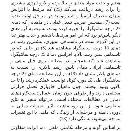
هضم و جذب مواد مغذی را بالا برده و لارو انرژی بیشتری
را برای رشد دریافت می‌کند (25) که مرتبط با افزایش
میزان مصرف آرتمیا و شیرونومید در مراحل اولیه تغذیه
است
(7). همچنین ضریب تبدیل غذایی در ماهیانی که دمای
27 درجه سانتیگراد را تجربه کرده بودند، نسبت به گروه‌های
دیگر پایین‌تر بود که این امر مرتبط با هضم و جذب بهتر غذا
در این گروه است. در تاسماهی سیبری، بیشترین رشد در
دمای 18 درجه سانتیگراد مشاهده شد (6) در حالی که در
تاسماهی سبز، رشد بالا با افزایش دما تا 25 درجه سانتیگراد
مشاهده شد (7). همچنین در مطالعه روی فیل ماهی و
تاسماهی ایرانی دمای پایین، رشد بالاتری را نسبت به
دماهای بالاتر نشان داد (19). در این مطالعه دمای 27 درجه
سانتیگراد طی یک دوره کوتاه توانست عملکرد رشد را تا حد
بالایی بهبود ببخشد. چون ماهیان خاویاری تحمل حرارتی
مختلفی دارند و از طرفی چون زمان اعمال دست‌کاری‌های
دمایی در مطالعات مختلف است، می‌تواند منجر به نتایج
متفاوتی شود. از این رو، ماهیت تاثیر تغییرات دمایی به
دوره، دامنه و مرحله‌ای از زندگی که ماهی با این تغییرات
مواجه می‌شود، بستگی دارد (28).
بر اساس گونه و مرحله تکاملی ماهی، دما اثرات متفاوتی