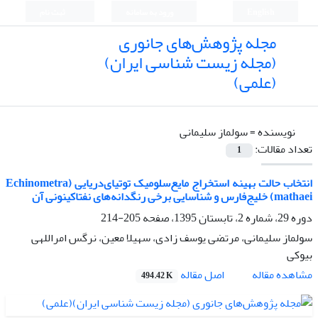
English
ورود به سامانه
ثبت نام
مجله پژوهش‌های جانوری
(مجله زیست شناسی ایران)
(علمی)
نویسنده =
سولماز سلیمانی
تعداد مقالات:
1
انتخاب حالت بهینه استخراج مایع‌سلومیک توتیای‌دریایی (Echinometra
mathaei) خلیج‌فارس و شناسایی برخی رنگدانه‌های نفتاکینونی آن
دوره 29، شماره 2، تابستان 1395، صفحه
205-214
سولماز سلیمانی، مرتضی یوسف زادی، سهیلا معین، نرگس امراللهی
بیوکی
اصل مقاله
مشاهده مقاله
494.42 K