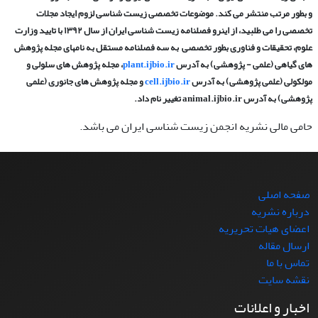
و بطور مرتب منتشر می کند.
موضوعات تخصصی زیست شناسی لزوم ایجاد مجلات
تخصصی را می طلبید، از اینرو
فصلنامه زیست شناسی ایران از سال ۱۳۹۲ با تایید وزارت
علوم، تحقیقات و فناوری بطور تخصصی به سه فصلنامه مستقل به نامهای مجله پژوهش
های گیاهی (علمی - پژوهشی) به آدرس
plant.ijbio.ir
، مجله پژوهش های سلولی و
مولکولی (علمی پژوهشی) به آدرس
cell.ijbio.ir
و مجله پژوهش های جانوری (علمی
پژوهشی) به آدرس
animal.ijbio.ir
تغییر نام داد.
حامی مالی نشریه انجمن زیست شناسی ایران می باشد.
صفحه اصلی
درباره نشریه
اعضای هیات تحریریه
ارسال مقاله
تماس با ما
نقشه سایت
اخبار و اعلانات