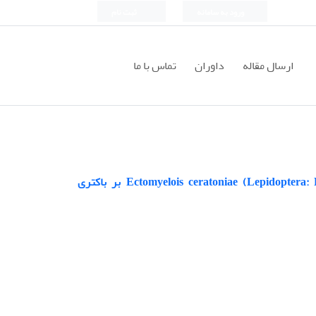
ورود به سامانه
ثبت نام
ارسال مقاله
داوران
تماس با ما
بررسی فعالیت ضد باکتریایی عصاره بدن کرم گلوگاه انار (Zeller) (Lepidoptera: Pyralidae) Ectomyelois ceratoniae بر باکتری