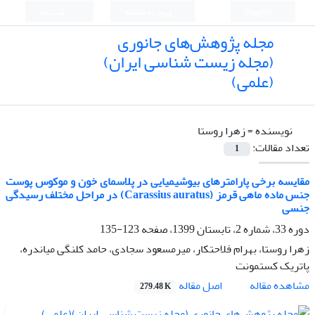
English
ورود به سامانه
ثبت نام
مجله پژوهش‌های جانوری
(مجله زیست شناسی ایران)
(علمی)
نویسنده =
زهرا روستا
تعداد مقالات:
1
مقایسه برخی پارامترهای بیوشیمیایی در پلاسمای خون و موکوس پوست
جنس ماده ماهی قرمز (Carassius auratus) در مراحل مختلف رسیدگی
جنسی
دوره 33، شماره 2، تابستان 1399، صفحه
123-135
زهرا روستا، بهرام فلاحتکار، میرمسعود سجادی، حامد کلنگی میاندره،
پاتریک کستمونت
اصل مقاله
مشاهده مقاله
279.48 K