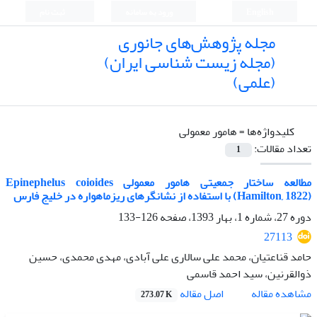
English
ورود به سامانه
ثبت نام
مجله پژوهش‌های جانوری
(مجله زیست شناسی ایران)
(علمی)
کلیدواژه‌ها =
هامور معمولی
تعداد مقالات:
1
مطالعه ساختار جمعیتی هامور معمولی Epinephelus coioides
(Hamilton, 1822) با استفاده از نشانگرهای ریزماهواره در خلیج فارس
دوره 27، شماره 1، بهار 1393، صفحه
126-133
27113
حامد قناعتیان، محمد علی سالاری علی آبادی، مهدی محمدی، حسین
ذوالقرنین، سید احمد قاسمی
اصل مقاله
مشاهده مقاله
273.07 K