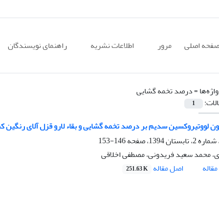
فحه اصلی
مرور
اطلاعات نشریه
راهنمای نویسندگان
اژه‌ها =
درصد تخمه گشایی
الات:
1
ووتیروکسین سدیم بر درصد تخمه گشایی و بقاء لارو قزل آلای رنگین کمان (Oncorhynchus mykiss) در مراحل اول
146-153
ری، محمد سعید فریدونی، مصطفی اخلاقی
اصل مقاله
قاله
251.63 K