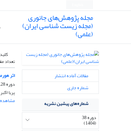
English
مجله پژوهش‌های جانوری
(مجله زیست شناسی ایران)
ص
(علمی)
کلیدو
تعداد مق
اثر هورمون ل
مقالات آماده انتشار
دوره 28، شماره 2، تابستان 1394، صفحه
شماره جاری
پریا اکب
مشاهده م
شماره‌های پیشین نشریه
دوره 38
(1404)