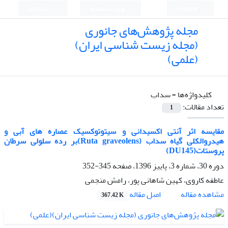
English
ورود به سامانه
ثبت نام
مجله پژوهش‌های جانوری
(مجله زیست شناسی ایران)
(علمی)
کلیدواژه‌ها =
سداب
تعداد مقالات:
1
مقایسه اثر آنتی اکسیدانی و سیتوتوکسیک عصاره های آبی و
هیدروالکلی گیاه سداب (Ruta graveolens)بر رده سلولی سرطان
پروستات(DU145)
دوره 30، شماره 3، پاییز 1396، صفحه
345-352
عاطفه کاروی، کهین شاهانی پور، رامش منجمی
اصل مقاله
مشاهده مقاله
367.42 K