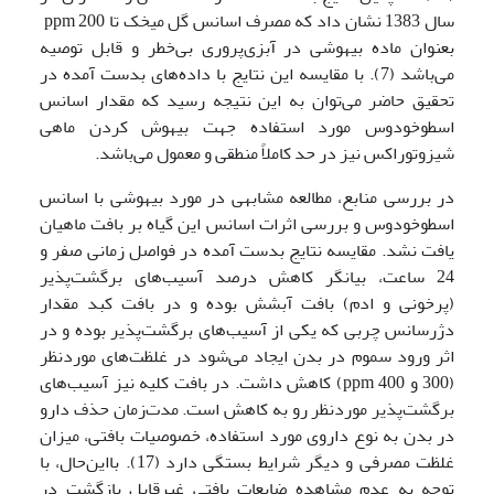
سال 1383 نشان داد که مصرف اسانس گل میخک تا ppm 200
بعنوان ماده بیهوشی در آبزی‌پروری بی‌خطر و قابل توصیه
می‌باشد (7). با مقایسه این نتایج با داده‌های بدست آمده در
تحقیق حاضر می‌توان به این نتیجه رسید که مقدار اسانس
اسطوخودوس مورد استفاده جهت بیهوش کردن ماهی
شیزوتوراکس نیز در حد کاملاً منطقی و معمول می‌باشد.
در بررسی منابع، مطالعه مشابهی در مورد بیهوشی با اسانس
اسطوخودوس و بررسی اثرات اسانس این گیاه بر بافت ماهیان
یافت نشد. مقایسه نتایج بدست آمده در فواصل زمانی صفر و
24 ساعت، بیانگر کاهش درصد آسیب‌های برگشت‌پذیر
(پرخونی و ادم) بافت آبشش بوده و در بافت کبد مقدار
دژرسانس چربی که یکی از آسیب‌های برگشت‌پذیر بوده و در
اثر ورود سموم در بدن ایجاد می‌شود در غلظت‌های موردنظر
(300 و ppm 400) کاهش داشت. در بافت کلیه نیز آسیب‌های
برگشت‌پذیر موردنظر رو به کاهش است. مدت‌زمان حذف دارو
در بدن به نوع داروی مورد استفاده، خصوصیات بافتی، میزان
غلظت مصرفی و دیگر شرایط بستگی دارد (17). بااین‌حال، با
توجه به عدم مشاهده ضایعات بافتی غیرقابل بازگشت در