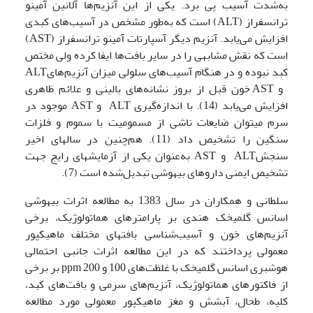
به‌شدت آسیب پی برد. یکی از این آنزیم‌ها آلانین آمینو
ترانسفراز (ALT) است که به‌طور مشخص در آسیب‌های کبدی
افزایش می‌یابد. آنزیم دیگر آسپارتات آمینو ترانسفراز (AST)
است که نقش مشابهی را در سایر بافت‌ها ایفا کرده ولی مختص
کبد نبوده و در هنگام آسیب‌های سلولی میزان آنزیم‌هایALT
و AST خون قبل از بروز نشانه‌های بالینی و علائم ظاهری
افزایش می‌یابد (14). با اندازه‌گیری ALT و AST موجود در
سرم می­توان ضایعات ناشی از مسمومیت با سموم و فلزات
سنگین را تشخیص داد (11). هم‌چنین در سال­های اخیر
سنجشALT و AST به‌عنوان یکی از آزمایش­های رایج جهت
تشخیص ایمنی داروهای بی­هوشی تبدیل‌شده است (7).
سلطانی و همکاران در سال 1383 به مطالعه اثرات بیهوشی
اسانس گل­میخک هندی بر پارامترهای هماتولوژیک، برخی
آنزیم‌های خون و آسیب‌شناسی بافتهای مختلف ماهی­کپور
معمولی پرداختند که در این مطالعه اثرات جانبی احتمالی
هوشبری اسانس گل­میخک با غلظت‌های 100 و ppm 200 بر برخی
از فاکتورهای هماتولوژیک، آنزیم‌های سرمی و بافت‌های کبد،
کلیه، طحال، آبشش و مغز ماهی­کپور معمولی مورد مطالعه