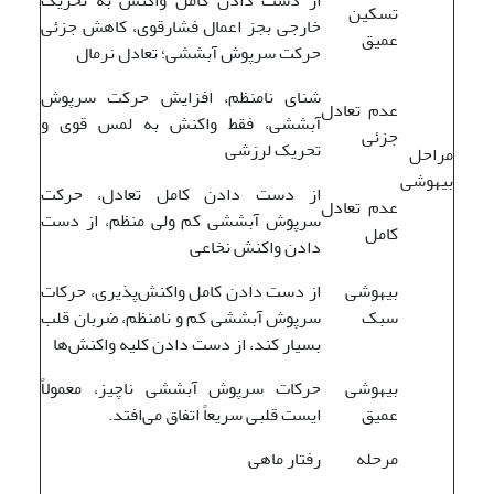
تسکین
خارجی بجز اعمال فشارقوی، کاهش جزئی
عمیق
حرکت سرپوش آبششی؛ تعادل نرمال
شنای نامنظم، افزایش حرکت سرپوش
عدم تعادل
آبششی، فقط واکنش به لمس قوی و
جزئی
تحریک لرزشی
مراحل
بیهوشی
از دست دادن کامل تعادل، حرکت
عدم تعادل
سرپوش آبششی کم ولی منظم، از دست
کامل
دادن واکنش نخاعی
بیهوشی
از دست دادن کامل واکنش‌پذیری، حرکات
سبک
سرپوش آبششی کم و نامنظم، ضربان قلب
بسیار کند، از دست دادن کلیه واکنش‌ها
بیهوشی
حرکات سرپوش آبششی ناچیز، معمولاً
عمیق
ایست قلبی سریعاً اتفاق می‌افتد.
مرحله
رفتار ماهی