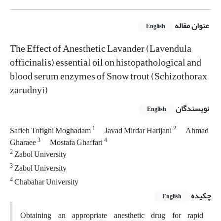
عنوان مقاله
English
The Effect of Anesthetic Lavander (Lavendula
officinalis) essential oil on histopathological and
blood serum enzymes of Snow trout (Schizothorax
zarudnyi)
نویسندگان
English
1
2
Safieh Tofighi Moghadam
Javad Mirdar Harijani
Ahmad
3
4
Gharaee
Mostafa Ghaffari
2
Zabol University
3
Zabol University
4
Chabahar University
چکیده
English
Obtaining an appropriate anesthetic drug for rapid