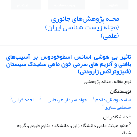
English
ورود به سامانه
ثبت نام
مجله پژوهش‌های جانوری
(مجله زیست شناسی ایران)
(علمی)
تاثیر بی هوشی اسانس اسطوخودوس بر آسیب‌های
بافتی و آنزیم های سرمی خون ماهی سفیدک سیستان
(شیزوتراکس زارودنی)
نوع مقاله : مقاله پژوهشی
نویسندگان
3
2
1
صفیه توفیقی مقدم
جواد میردار هریجانی
احمد قرایی
4
مصطفی غفاری
1
دانشگاه زابل
2
عضو هیئت علمی دانشگاه زابل، دانشکده منابع طبیعی، گروه
شیلات