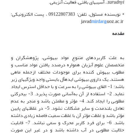
zarudnyi
، آسیب­های بافتی، فعالیت آنزیمی.
* نویسنده مسئول، تلفن: 09122807383 ، پست الکترونیکی:
mirdar@
uoz.ac.ir
javad
مقدمه
به علت کاربردهای متنوع مواد بیهوشی، پژوهشگران و
متخصصان علوم آبزیان همواره درصدد یافتن مواد مناسب و
مطلوب بیهوش کننده برای موجودات مختلف ازجمله ماهی
هستند
.
یک داروی بیهوشی ایده­آل بایستی واجد ویژگی­های زیر
باشد: 1- القای بیهوشی را به سرعت و با حداقل استرس ایجاد
نماید. 2- استفاده از آن به‌آسانی صورت پذیرد. 3- بی­حرکتی
مطلوبی را ایجاد کند. 4- مؤثر و مطمئن باشد و منجر به عدم
تعادل بلندمدت و سایر مشکلات نشود. 5- در غلظتهای پایین
مؤثر باشد و غلظت مؤثر آن با غلظت سمیت فاصله زیادی داشته
باشد. 6- برای فرد کاربر محرک و سمی نباشد. 7- قابلیت
حلالیت مطلوبی در آب داشته باشد و در غیر این صورت