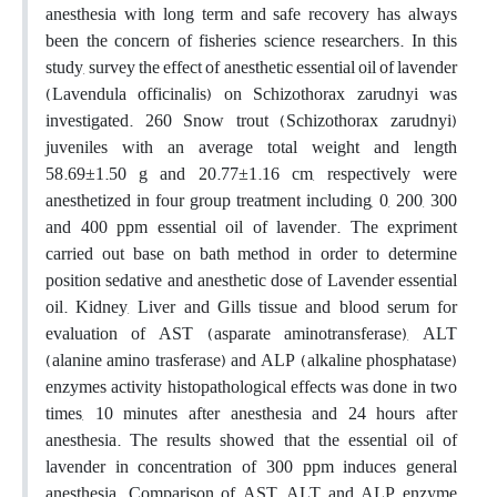
anesthesia with long term and safe recovery has always
been the concern of fisheries science researchers. In this
study, survey the effect of anesthetic essential oil of lavender
(Lavendula officinalis) on Schizothorax zarudnyi was
investigated. 260 Snow trout (Schizothorax zarudnyi)
juveniles with an average total weight and length
58.69±1.50 g and 20.77±1.16 cm, respectively were
anesthetized in four group treatment including, 0, 200, 300
and 400 ppm essential oil of lavender. The expriment
carried out base on bath method in order to determine
position sedative and anesthetic dose of Lavender essential
oil. Kidney, Liver and Gills tissue and blood serum for
evaluation of AST (asparate aminotransferase), ALT
(alanine amino trasferase) and ALP (alkaline phosphatase)
enzymes activity histopathological effects was done in two
times, 10 minutes after anesthesia and 24 hours after
anesthesia. The results showed that the essential oil of
lavender in concentration of 300 ppm induces general
anesthesia. Comparison of AST, ALT and ALP enzyme