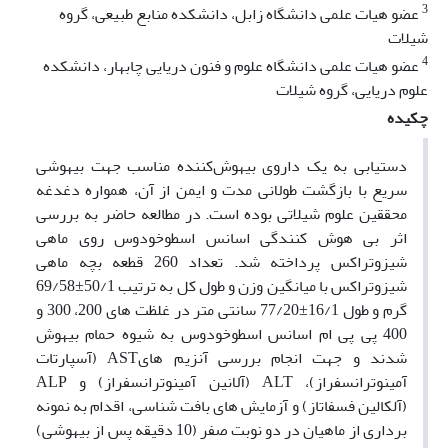
3
عضو هیات علمی دانشگاه زابل، دانشکده منابع طبیعی، گروه
شیلات
4
عضو هیات علمی دانشگاه علوم و فنون دریایی چابهار، دانشکده
علوم دریایی، گروه شیلات
چکیده
دستیابی به یک داروی بیهوش‌کننده مناسب جهت بیهوشی
سریع با بازگشت طولانی مدت و ایمن از آن، همواره دغدغه
محققین علوم شیلاتی بوده است. در مطالعه حاضر به بررسی
اثر بی هوش کنندگی اسانس اسطوخودوس روی ماهی
شیزوتراکس پرداخته شد. تعداد 260 قطعه بچه ماهی
شیزوتراکس با میانگین وزن و طول کل به ترتیب 50/1±69/58
گرم و طول 16/1±77/20 سانتی متر در غلظت های 200، 300 و
400 پی پی ام اسانس اسطوخودوس به شیوه حمام بیهوش
شدند و جهت انجام بررسی آنزیم هایAST (آسپارتات
آمینوترانسفراز)، ALT (آلانین آمینوترانسفراز) و ALP
(آلکالین فسفاتاز) و آزمایش های بافت شناسی، اقدام به نمونه
برداری از ماهیان در دو نوبت صفر (10 دقیقه پس از بیهوشی)