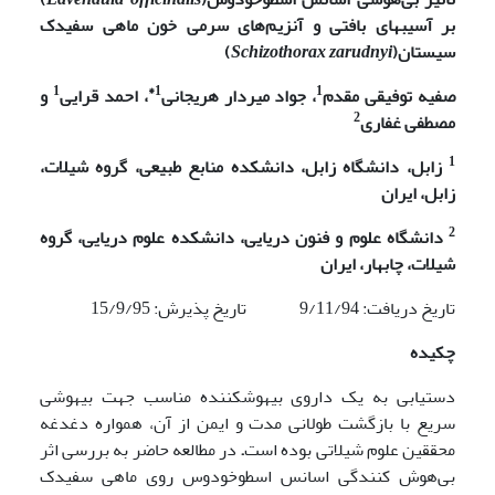
بر آسیب­های بافتی و آنزیم‌های سرمی خون
ماهی سفیدک
سیستان
(
Schizothorax zarudnyi
)
1
1*
1
صفیه توفیقی مقدم
، جواد میردار هریجانی
، احمد قرایی
و
2
مصطفی غفاری
1
زابل، دانشگاه زابل، دانشکده منابع طبیعی، گروه شیلات،
زابل، ایران
2
دانشگاه علوم و فنون دریایی، دانشکده علوم دریایی، گروه
شیلات، چابهار، ایران
تاریخ دریافت: 9/11/94 تاریخ پذیرش: 15/9/95
چکیده
دستیابی به یک داروی بیهوش­کننده مناسب جهت بیهوشی
سریع با بازگشت طولانی مدت و ایمن از آن، همواره دغدغه
محققین علوم شیلاتی بوده است
.
در مطالعه حاضر به بررسی اثر
بی‌هوش کنندگی اسانس اسطوخودوس روی ماهی سفیدک