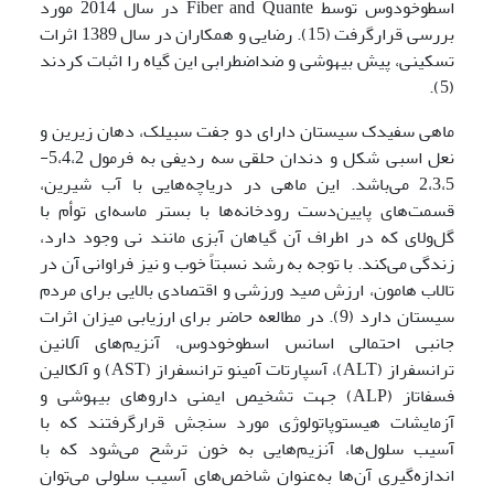
اسطوخودوس توسط Fiber and Quante در سال 2014 مورد
بررسی قرارگرفت (15). رضایی و همکاران در سال 1389 اثرات
تسکینی، پیش بیهوشی و ضداضطرابی این گیاه را اثبات کردند
(5).
ماهی سفیدک سیستان دارای دو جفت سبیلک، دهان زیرین و
نعل اسبی شکل و دندان حلقی سه ردیفی به فرمول 5،4،2-
2،3،5 می‌باشد. این ماهی در دریاچه‌هایی با آب شیرین،
قسمت‌های پایین‌دست رودخانه‌ها با بستر ماسه‌ای توأم با
گل‌ولای که در اطراف آن گیاهان آبزی مانند نی وجود دارد،
زندگی می‌کند. با توجه به رشد نسبتاً خوب و نیز فراوانی آن در
تالاب هامون، ارزش صید ورزشی و اقتصادی بالایی برای مردم
سیستان دارد (9). در مطالعه حاضر برای ارزیابی میزان اثرات
جانبی احتمالی اسانس اسطوخودوس، آنزیم‌های آلانین
ترانسفراز (ALT)، آسپارتات آمینو ترانسفراز (AST) و آلکالین
فسفاتاز (ALP) جهت تشخیص ایمنی داروهای بیهوشی و
آزمایشات هیستوپاتولوژی مورد سنجش قرارگرفتند که با
آسیب سلول‌ها، آنزیم‌هایی به خون ترشح می‌شود که با
اندازه‌گیری آن‌ها به‌عنوان شاخص‌های آسیب سلولی می‌توان