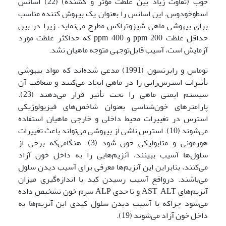
خوب (تفاوت زیاد بین غلظت مؤثر و کشنده) (22) اسانس
اسطوخودوس، این اسانس را بعنوان یک بیهوش کننده مناسب
برای بیهوشی ماهی شیزوتراکس مطرح می‌نماید، زیرا در بین
حداقل غلظت ppm 200 و ppm 400 که حداکثر غلظت مورد
آزمایش است، آسیب قابل‌توجهی متوجه ماهیان نشد.
توماس و رابرتسون (1991) مدعی شده‌اند که مواد بیهوشی
تأثیرات استرس‌زایی را در ماهی ایجاد می‌کنند و متعاقب آن
سیستم ایمنی ماهی را تحت تأثیر قرار می‌دهند (23).
پارامترهای خون‌شناسی بعنوان شاخص‌های فیزیولوژیکی
استرس در تغییرات محیط داخلی و خارجی ماهیان استفاده
می‌شوند (10). استرس ناشی از بیهوشی می‌تواند باعث تغییرات
هورمونی و متابولیکی خون شود (3). هنگامی‌که برخی از
سلول‌ها آسیب ببینند، آنزیم‌هایی را به داخل خون آزاد
می‌کنند، بنابراین این آنزیم‌ها معرفی برای آسیب دیدن سلول
می‌باشند. درواقع آسیب رسیدن کبد با اندازه‌گیری میزان
آنزیم‌های AST, ALT و تا حدی ALP سرم خون تشخیص داده
می‌شود چراکه با آسیب دیدن سلول کبدی این آنزیم‌ها به
داخل خون آزاد می‌شوند (19).