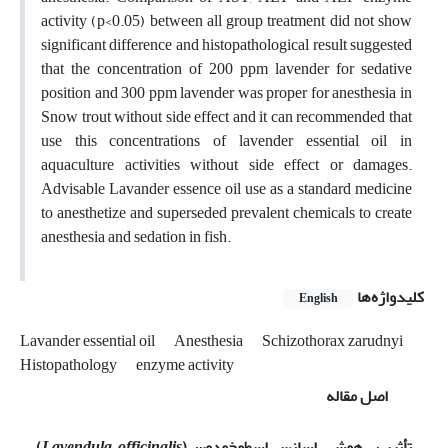
activity (p<0.05) between all group treatment did not show
significant difference and histopathological result suggested
that the concentration of 200 ppm lavender for sedative
position and 300 ppm lavender was proper for anesthesia in
Snow trout without side effect and it can recommended that
use this concentrations of lavender essential oil in
aquaculture activities without side effect or damages.
Advisable Lavander essence oil use as a standard medicine
to anesthetize and superseded prevalent chemicals to create
anesthesia and sedation in fish.
کلیدواژه‌ها
English
Lavander essential oil
Anesthesia
Schizothorax zarudnyi
Histopathology
enzyme activity
اصل مقاله
تأثیر بی‌هوشی ا
سانس
اسطوخودوس
(
officinalis
Lavendula
)