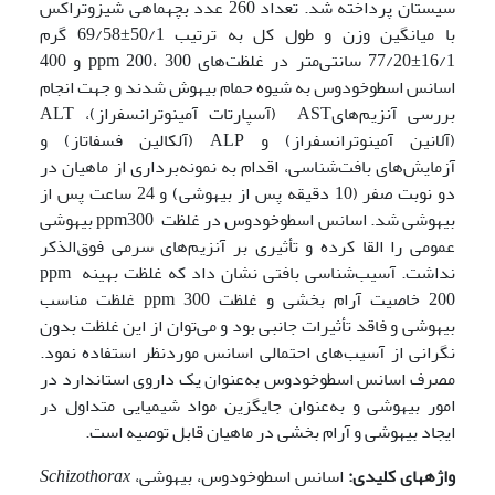
سیستان پرداخته شد. تعداد 260 عدد بچه­ماهی شیزوتراکس
با میانگین وزن و طول کل به ترتیب 50/1±69/58 گرم
16/1±77/20 سانتی‌متر در غلظت‌های ppm 200، 300 و 400
اسانس اسطوخودوس به شیوه حمام بیهوش شدند و جهت انجام
بررسی آنزیم‌هایAST (آسپارتات آمینوترانسفراز)، ALT
(آلانین آمینوترانسفراز) و ALP (آلکالین فسفاتاز) و
آزمایش‌های بافت‌شناسی، اقدام به نمونه‌برداری از ماهیان در
دو نوبت صفر (10 دقیقه پس از بیهوشی) و 24 ساعت پس از
بیهوشی شد. اسانس اسطوخودوس در غلظت ppm300 بیهوشی
عمومی را القا کرده و تأثیری بر آنزیم‌های سرمی فوق‌الذکر
نداشت. آسیب‌شناسی بافتی نشان داد که غلظت بهینه ppm
200 خاصیت آرام بخشی و غلظت ppm 300 غلظت مناسب
بیهوشی و فاقد تأثیرات جانبی بود و می‌توان از این غلظت بدون
نگرانی از آسیب‌های احتمالی اسانس موردنظر استفاده نمود.
مصرف اسانس اسطوخودوس به‌عنوان یک داروی استاندارد در
امور بیهوشی و به‌عنوان جایگزین مواد شیمیایی متداول در
ایجاد بیهوشی و آرام بخشی در ماهیان قابل توصیه است.
واژه­های کلیدی:
اسانس اسطوخودوس، بیهوشی،
Schizothorax