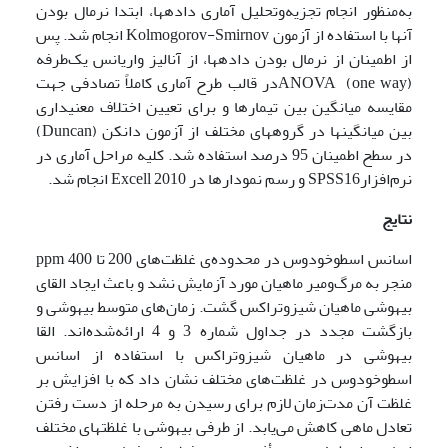
به‌منظور انجام تجزیه‌وتحلیل آماری داده­ها، ابتدا نرمال بودن
آن­ها با استفاده از آزمون Kolmogorov-Smirnov انجام شد. پس
از اطمینان از نرمال بودن داده­ها، از آنالیز واریانس یک‌طرفه
(ANOVA (one wayدر قالب طرح آماری کاملاً تصادفی جهت
مقایسه میانگین بین تیمار­ها و برای تعیین اختلاف معنی­داری
بین میانگین­ها در گروه­های مختلف از آزمون دانکن (Duncan)
در سطح اطمینان 95 درصد استفاده شد. کلیه مراحل آماری در
نرم‌افزارSPSS16 و رسم نمودارها در Excell 2010 انجام شد.
نتایج
اسانس اسطوخودوس در محدوده‌ی غلظت‌های 200 تا ppm 400
منجر به مرگ‌ومیر ماهیان مورد آزمایش نشد و باعث ایجاد القای
بیهوشی ماهیان شیزوتراکس گشت. زمان‌های متوسط بیهوشی و
بازگشت مجدد در جداول شماره 3 و 4 ارائه‌شده‌اند. القا
بیهوشی در ماهیان شیزوتراکس با استفاده از اسانس
اسطوخودوس در غلظت‌های مختلف نشان داد که با افزایش بر
غلظت آن مدت‌زمان لازم برای رسیدن به مرحله از دست رفتن
تعادل ماهی کاهش می‌یابد. از طرفی بیهوشی با غلظت­های مختلف