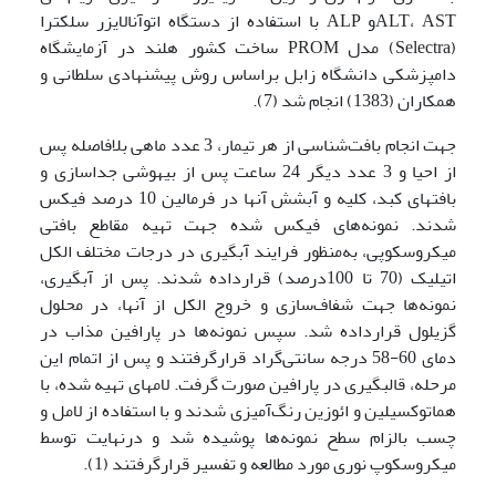
ALT، ASTو ALP با استفاده از دستگاه اتوآنالایزر سلکترا
(Selectra) مدل PROM ساخت کشور هلند در آزمایشگاه
دامپزشکی دانشگاه زابل براساس روش پیشنهادی سلطانی و
همکاران (1383) انجام شد (7).
جهت انجام بافت‌شناسی از هر تیمار، 3 عدد ماهی بلافاصله پس
از احیا و 3 عدد دیگر 24 ساعت پس از بیهوشی جداسازی و
بافت­های کبد، کلیه و آبشش آن­ها در فرمالین 10 درصد فیکس
شدند. نمونه‌­های فیکس شده جهت تهیه مقاطع بافتی
میکروسکوپی، به‌منظور فرایند آبگیری در درجات مختلف الکل
اتیلیک (70 تا 100درصد) قرارداده ‌­شدند. پس از آبگیری،
نمونه‌­ها جهت شفاف‌سازی و خروج الکل­ از آن­ها، در محلول
گزیلول قرارداده ‌شد. سپس نمونه­‌ها در پارافین مذاب در
دمای 60-58 درجه سانتی‌­گراد قرارگرفتند و پس از اتمام این
مرحله، قالب­گیری در پارافین صورت گرفت. لام­های تهیه شده، با
هماتوکسیلین و ائوزین رنگ‌آمیزی شدند و با استفاده از لامل و
چسب بالزام سطح نمونه­‌ها پوشیده شد و درنهایت توسط
میکروسکوپ نوری مورد مطالعه و تفسیر قرارگرفتند (1).