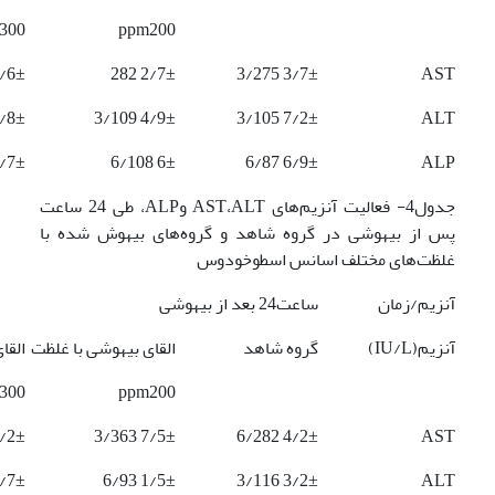
300
ppm200
6± 6/190
2/7± 282
3/7± 3/275
AST
/8± 96
4/9± 3/109
7/2± 3/105
ALT
/7± 67
6± 6/108
6/9± 6/87
ALP
جدول4- فعالیت آنزیم‌های AST،ALT وALP، طی 24 ساعت
پس از بیهوشی در گروه شاهد و گروه‌های بیهوش شده با
غلظت‌های مختلف اسانس اسطوخودوس
آنزیم/زمان
ساعت24 بعد از بیهوشی
آنزیم(IU/L)
گروه شاهد
القای بیهوشی با غلظت
القا
300
ppm200
2± 356
7/5± 3/363
4/2± 6/282
AST
7± 105
1/5± 6/93
3/2± 3/116
ALT