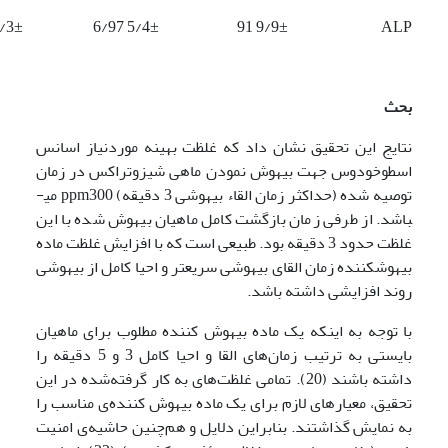
3± 3/71
5/4± 6/97
9/9± 91
ALP
بحث
نتایج این تحقیق نشان داد که غلظت بهینه موردنیاز اسانس
اسطوخودوس جهت بیهوش نمودن ماهی شیزوتراکس در زمان
توصیه شده (حداکثر زمان القاء بیهوشی 3 دقیقه) ppm300 می­
باشد. از طرفی زمان بازگشت کامل ماهیان بیهوش شده با این
غلظت حدود 3 دقیقه بود. طبیعی است که با افزایش غلظت ماده
بیهوش­کننده زمان القای بیهوشی سریعتر و احیا کامل از بیهوشی
روند افزایشی داشته باشد.
با توجه به اینکه یک ماده بیهوش کننده مطلوب برای ماهیان
بایستی به ترتیب زمان‌های القا و احیا کامل 3 و 5 دقیقه را
داشته باشند (20). تمامی غلظت‌های به کار گرفته‌شده در این
تحقیق، معیارهای لازم برای یک ماده بیهوش کننده‌ی مناسب را
به نمایش گذاشتند. بنابراین دلایل و هم‌چنین حاشیه‌ی امنیت