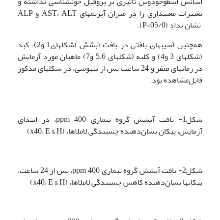
اسانس اسطوخودوس تأثیری بر پروفیل خون­شناسی نداشته و
تغییرات معنی­داری را در میزان آنزیم­های AST، ALT و ALP
نشان نداد (05/0>P).
همچنین آسیب­های بافتی در بافت آبشش (شکل­های1 و2)، کبد
(شکل­های 3 و4) و کلیه (شکل­های 5،6 و7) ماهیان مورد آزمایش
در زمان­های صفر و 24 ساعت پس از بیهوشی، در شکل­های مذکور
قابل‌مشاهده بود.
شکل1- بافت آبشش گروه تیماری ppm 400، در ابتدای
آزمایش، پیکان نشان‌دهنده چسبندگی لاملاها، (x40، E & H)
شکل2- بافت آبشش گروه تیماری ppm 400، پس از 24 ساعت،
پیکان­ها نشان‌دهنده کاهش چسبندگی لاملاها، (x40، E & H)