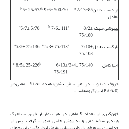
b
ab
a
از دست دادن
2/13±85
9/6± 500/70
5± 25/53
تعادل
b
b
a
بیهوشی سبک
8/2±
7/6± 111
5/7± 5/78
75/180
a
a
a
بازگشت تعادل
7/10±
5/3± 75/113
5/2± 75/136
75/103
c
b
a
احیا کامل
3/4± 75/140
6/13±
8/5± 25/226
75/191
حروف متفاوت در هر سطر نشان‌دهنده اختلاف معنی‌دار
(05/0>P)بین گروه‌هاست.
خون‌گیری از تعداد 9 ماهی در هر تیمار از طریق سیاهرگ
وریدی ساقه دمی و به روش جانبی صورت گرفت. پس از
جداسازی سرم خون از طریق سانتریفیوژ، اندازه‌گیری آنزیم‌های