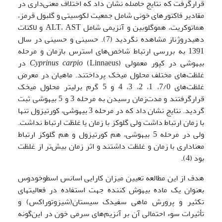
قرارگرفت که نتایج حاصله نشان داد که اختلاف معنی‌داری در
مقادیر فاکتورهای خونی شامل جمعیت لکوسیتی و گلبول قرمز،
هماتوکریت، هموگلوبین و آنزیمی شامل ALT، AST و لاکتات
دهیدروژناز مشاهده نگردید (7). حسینی و حسینی در سال
1391 به بررسی ارتباط شاخص‌های استرس بازمان و مرحله
بیهوشی در کپور معمولی (Linnaeus)
Cyprinus carpio
در
غلظت‌های مختلف محلول میخک پرداختند. ماهیان در معرض
غلظت‌های 7/0، 1، 2، 3، 4 و 5 گرم برلیتر محلول میخک
قرارگرفتند و مدت‌زمان رسیدن به مرحله 3 و 5 بیهوشی ثبت
گردید. نتایج نشان داد که در مرحله 3 بیهوشی، کورتیزول تنها
با زمان ارتباط داشت ولی گلوکز با زمان یا غلظت ارتباط نداشت.
ولی در مرحله 5 بیهوشی، هم کورتیزول و هم گلوکز ارتباط
معناداری با زمان و غلظت داشتند و اثر زمان بیش‌تر از غلظت
بود (4).
هدف از این مطالعه تعیین میزان کارایی اسانس اسطوخودوس
بعنوان یک ماده بیهوش کننده جهت استفاده در فعالیت­های
تکثیر و پرورش ماهی سفیدک سیستان(شیزوتوراکس) و
تأثیرات سوء احتمالی آن بر آنزیم‌های سرمی خون در این‌گونه