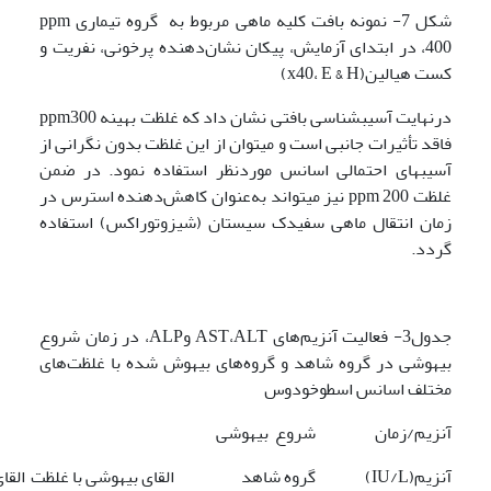
شکل 7- نمونه بافت کلیه ماهی مربوط به گروه تیماری ppm
400، در ابتدای آزمایش، پیکان نشان‌دهنده پرخونی، نفریت و
کست هیالین(x40، E & H)
درنهایت آسیب­شناسی بافتی نشان داد که غلظت بهینه ppm300
فاقد تأثیرات جانبی است و می­توان از این غلظت بدون نگرانی از
آسیب­های احتمالی اسانس موردنظر استفاده نمود. در ضمن
غلظت ppm 200 نیز می­تواند به‌عنوان کاهش‌دهنده استرس در
زمان انتقال ماهی سفیدک سیستان (شیزوتوراکس) استفاده
گردد.
جدول3- فعالیت آنزیم‌های AST،ALT وALP، در زمان شروع
بیهوشی در گروه شاهد و گروه‌های بیهوش شده با غلظت‌های
مختلف اسانس اسطوخودوس
آنزیم/زمان
شروع بیهوشی
آنزیم(IU/L)
گروه شاهد
القای بیهوشی با غلظت
القا