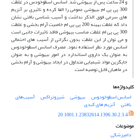
و 24 ساعت پس از بیهوشی شد. اسانس اسطوخودس در غلظت
300 پی پی ام بیهوشی عمومی را القا کرده و تاثیری بر آنزیم
های سرمی فوق الذکر نداشت و آسیب شناسی بافتی نشان
داد که غلظت بهینه 200 پی پی ام خاصیت آرام بخشی و غلظت
300 پی پی ام غلظت مناسب بیهوشی فاقد تاثیرات جانبی است
و می توان از این غلظت بدون نگرانی از آسیب های احتمالی
اسانس مورد نظر استفاده نمود. مصرف اسانس اسطوخودوس
به عنوان یک داروی استاندارد در امور بیهوشی و به عنوان
جایگزین مواد شیمیایی متداول در ایجاد بیهوشی و آرام بخشی
در ماهیان قابل توصیه است.
کلیدواژه‌ها
اسانس اسطوخودوس
بیهوشی
شیزوتراکس
آسیب‌های
بافتی
آنزیم های کبدی
20.1001.1.23832614.1396.30.2.3.4
موضوعات
دامپزشکی