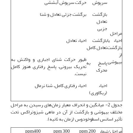
سرپوش
حرکت سرپوش آبششی
بازگشت
برگشت جزئی تعادل و شنا
تعادل
جزیی
مراحل
احیاء یا
بازگشت
احیاء تعادل
بازگشت
تعادل کامل
از
ظهور حرکت شنای اجباری و واکنش به
بیهوشی
پاسخ به
تحریک بیرونی، پاسخ رفتاری هنوز کامل
محرک
نیست.
احیاء
احیاء رفتاری کامل، شنا نرمال
(ریکاوری)
جدول 2- میانگین و انحراف معیار زمان‌های رسیدن به مراحل
مختلف بیهوشی و بازگشت از آن در ماهی شیزوتراکس تحت
تأثیر اسانس اسطوخودوس (زمان به ثانیه).
مراحل/تیمار
ppm 200
ppm 300
ppm400