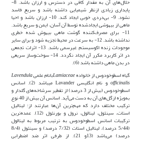
حلال‌های آن به مقدار کافی در دسترس و ارزان باشد. 8-
پایداری زیادی ازنظر شیمیایی داشته باشد و سریع فاسد
نشود. 9- بی‌دردی خوبی ایجاد کند. 10- ارزان باشد و احیا
ماهی از بیهوشی ایجادشده توسط آن آسان، ایمن و سریع باشد.
11- برای مصرف‌کننده گوشت ماهی بیهوش شده خطری
نداشته باشد. 12- به سرعت در محیط تجزیه شود و برای سایر
موجودات زنده اکوسیستم غیرسمی باشد. 13- اثرات تجمعی
در اثر کاربرد مکرر آن ایجاد نگردد. 14- سوخت‌وساز سریعی
در بدن ماهی داشته باشد (6).
گیاه اسطوخودوس از خانواده
Lamiaceae
بانام علمی
Lavendula
officinalis
و نام انگلیسی Lavander می­باشد (2). اسانس
اسطوخودوس (بیش از 3 درصد) از تقطیر سرشاخه‌های گلدار و
به‌ویژه ازگل‌های آن به دست می‌آید. اسانس آن بیش از 40 نوع
ترکیب مختلف دارد که مهم‌ترین آن‌ها عبارتند از: لینالیل
استات، سینئول، لینالول، نرول و بورنئول (12). عمده‌ترین
ترکیبات اسانس اسطوخودوس به ترتیب مربوط به لینالول
(5/44 درصد)، لینالیل استات (7/32 درصد) و سینئول (8/4
درصد) می‌باشد (13و 21). از طرفی اثر ضد اضطرابی