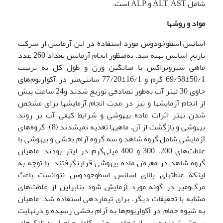
شامل ALT, AST و ALP است.
مواد و روشها
اسانس اسطوخودوس مورد استفاده در این آزمایش از شرکت
باریج اسانس تهیه شد. به‌منظور انجام آزمایش تعداد 260 عدد
ماهی شیزوتراکس با میانگین وزن و طول کل به ترتیب
50/1±69/58 گرم و 16/1±77/20 سانتی‌متر در آکواریوم‌های
حاوی 30 لیتر آب به‌طور تصادفی توزیع شدند و24 ساعت پیش
از انجام آزمایش­ها و نیز در مدت انجام آزمایش­ها برای مشخص
شدن بهتر اثرات ماده بیهوشی و شرایط کیفی آب بر روند
بیهوشی و بازگشت از آن، ماهی­ها تغذیه نمی­شدند (8). گروه‌های
آزمایشی شامل گروه شاهد و سه گروه آرام بخشی و بیهوشی با
غلظت‌های 200، 300 و 400 میلی‌گرم در لیتر بودند. ماهیان
گروه شاهد در معرض ماده بیهوشی قرارنگرفتند. با توجه به
اینکه غلظتهای بالای اسانس اسطوخودوس نتوانست باعث
مرگ‌ومیر در گونه مورد آزمایش شود بنابراین از غلظت‌های
مشابه با تحقیقات دیگر، برای تیماردهی استفاده شد. ماهیان
به شیوه حمام در آکواریوم‌ها به آرام بخشی رسیده و درنهایت
بیهوش شدند و پس از ایجاد بیهوشی کامل و احیاء به تانک‌های