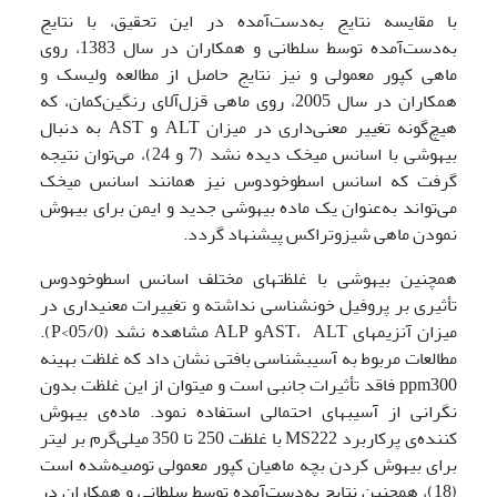
با مقایسه نتایج به‌دست‌آمده در این تحقیق، با نتایج
به‌دست‌آمده توسط سلطانی و همکاران در سال 1383، روی
ماهی کپور معمولی و نیز نتایج حاصل از مطالعه ولیسک و
همکاران در سال 2005، روی ماهی قزل‌آلای رنگین‌کمان، که
هیچ‌گونه تغییر معنی‌داری در میزان ALT و AST به دنبال
بیهوشی با اسانس میخک دیده نشد (7 و 24)، می‌توان نتیجه
گرفت که اسانس اسطوخودوس نیز همانند اسانس میخک
می‌تواند به‌عنوان یک ماده بیهوشی جدید و ایمن برای بیهوش
نمودن ماهی شیزوتراکس پیشنهاد گردد.
همچنین بیهوشی با غلظت­های مختلف اسانس اسطوخودوس
تأثیری بر پروفیل خون­شناسی نداشته و تغییرات معنی­داری در
میزان آنزیم­های AST، ALTو ALP مشاهده نشد (05/0>P).
مطالعات مربوط به آسیب­شناسی بافتی نشان داد که غلظت بهینه
ppm300 فاقد تأثیرات جانبی است و می­توان از این غلظت بدون
نگرانی از آسیب­های احتمالی استفاده نمود. ماده‌ی بیهوش
کننده‌ی پرکاربرد MS222 با غلظت 250 تا 350 میلی‌گرم بر لیتر
برای بیهوش کردن بچه ماهیان کپور معمولی توصیه‌شده است
(18)، همچنین نتایج به‌دست‌آمده توسط سلطانی و همکاران در