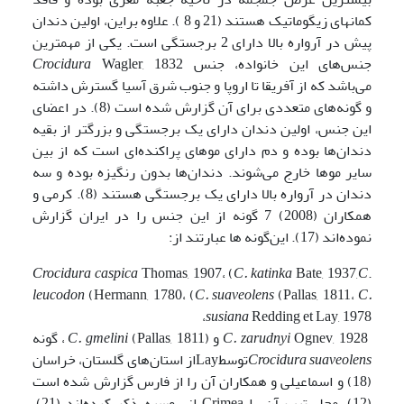
کمانهای زیگوماتیک هستند (21 و 8 ). علاوه براین، اولین دندان
پیش در آرواره بالا دارای 2 برجستگی است. یکی از مهمترین
جنس‌های این خانواده، جنس
Wagler, 1832
Crocidura
می‌باشد که از آفریقا تا اروپا و جنوب شرق آسیا گسترش داشته
و گونه‌های متعددی برای آن گزارش شده است (8). در اعضای
این جنس، اولین دندان دارای یک برجستگی و بزرگتر از بقیه
دندان‌ها بوده و دم دارای موهای پراکنده‌ای است که از بین
سایر موها خارج می‌شوند. دندان‌ها بدون رنگیزه بوده و سه
دندان در آرواره بالا دارای یک برجستگی هستند (8). کرمی و
همکاران (2008) 7 گونه از این جنس را در ایران گزارش
نموده‌اند (17). این‌گونه ها عبارتند از:
Crocidura
caspica
Thomas, 1907، (
C. katinka
Bate, 1937,
C
.
leucodon
(Hermann, 1780، (
C. suaveolens
(Pallas, 1811،
C.
susiana
Redding et Lay, 1978،
Ognev, 1928 و (
C. zarudnyi
(Pallas, 1811 ، گونه
C. gmelini
Crocidura suaveolens
توسطLayاز استان‌های گلستان، خراسان
(18) و اسماعیلی و همکاران آن را از فارس گزارش شده است
(12). محل تیپ آن را Crimea از روسیه ذکر کرده‌اند (21).