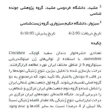
2
مشهد، دانشگاه فردوسی مشهد، گروه پژوهشی جونده
شناسی
3
سبزوار، دانشگاه حکیم سبزواری، گروه زیست‌شناسی
تاریخ دریافت: 4/2/95 تاریخ پذیرش: 6/10/95
چکیده
تعدادی حشره‌خوار دندان سفید کوچک،
Crocidura
suaveolens
، با استفاده از توالی‌های ژن میتوکندریایی
سیتوکروم b از مناطق مختلف ایران مورد مطالعه قرارگرفتند.
درخت بازسازی شده با تحلیل بیژین، تنوع ژنتیکی نمونه‌ها را
در قالب 4 دودمان بااعتبار بالا تأیید نمود که درمجموع به دو
گروه اصلی تقسیم می‌شوند. گروه اول جمعیت‌های شمالی ایران
را شامل شده و گروه دوم جمعیت‌های ایران مرکزی و شمال­غرب
را دربرمی گیرند. جایگاه قاعده‌ای نمونه‌های ایران مرکزی در
درخت تبارزایشی، تنوع ژنتیکی بالا، مقدار فاصله ژنتیکی نسبتاً
بالا (بیش از 4 درصد) نسبت به سایر کلادها و عدم وجود