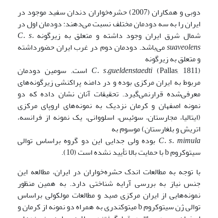
دوبی و همکاران (2007) حشره‌خواران دندان سفید موجود در
ایران را به سه دودمان مختلف نسبت می‌دهند: دودمان اول در
شمال شرق ایران وجود داشته و متعلق به زیرگونه
C. s.
suaveolens
می‌باشد. دودمان دوم در غرب ایران حضورداشته
و متعلق به زیرگونه
C. s.gueldenstaedti
(Pallas, 1811) است. سومین دودمان
مربوط به ایران مرکزی بوده و در دامنه پراکنشی زیرگونه‌های
معرفی‌شده قرارنمی‌گیرد. تحقیقات آنان نشان داده که دو
نمونه اصفهان و کرمان نزدیک به نمونه‌های اروپای مرکزی
(ایتالیا، مجارستان، سوئیس، اسلووانی، یک نمونه از فرانسه،
اتریش و بلغارستان) موسوم به
C. s. mimula
بوده ولی جدایی این دو گروه براساس توالی
سیتوکروم b با حمایت بالا تأیید نشده است (10).
با توجه به مطالعات اندک حشره‌خواران در ایران، مطالعه این
جنس نیاز به بررسی آرایه شناختی دارد. به همین منظور
نمونه‌هایی از ایران مرکزی صید و مطالعات مولکولی براساس
توالی ژن سیتوکروم b میتوکندری به همراه دو نمونه از کرمان و