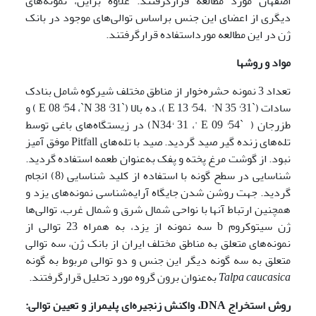
اصفهان مورد مطالعه قرارگرفتند. علاوه براین، نمونه‌های
دیگری از اعضای این جنس براساس توالی‌های موجود در بانک
ژن در این مطالعه مورداستفاده قرارگرفتند.
مواد و روشها
تعداد 3 نمونه حشره‌خوار از مناطق مختلف شیرکوه شامل بنادک
سادات (`E 13 °54، 'N 35 °31 )، ده بالا (`E 08 °54 ،`N 38 °31 ) و
طزرجان ( `N34° 31 ،' E 09 °54) در زیستگاه‌های باغی توسط
تله‌های زنده گیر صید گردید. صید با تله‌های Pitfall موفق آمیز
نبود. از گوشت مرغ پخته و پفک به‌عنوان طعمه استفاده گردید.
شناسایی در سطح گونه با استفاده از کلید شناسایی (8) انجام
گردید. جهت روشن شدن جایگاه آرایه‌شناسی نمونه‌های یزد و
همچنین ارتباط آنها با نواحی شمال شرق و شمال غرب، توالی‌ها
ژن سیتوکروم b سه نمونه از یزد، به همراه 23 توالی از
نمونه‌های متعلق به مناطق مختلف ایران از بانک ژن، سه توالی
متعلق به سه گونه دیگر این جنس و دو توالی مربوط به گونه
Talpa caucasica
به‌عنوان برون گروه مورد تحلیل قرارگرفتند.
روش استخراج
DNA
، واکنش زنجیره‌ای پلیمراز و تعیین توالی: