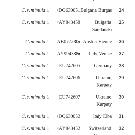
C. s. mimula
1
DQ630051*
Bulgaria, Burgas
24
C. s. mimula
1
AY843458*
Bulgaria,
25
Sandanski
C. mimula
1
AB077280#
Austria, Vienne
26
C. mimula
1
AY994388#
Italy, Venice
27
C. s. mimula
1
EU742605
Germany
28
C. s. mimula
1
EU742606
Ukraine,
29
Karpaty
C. s. mimula
1
EU742607
Ukraine,
30
Karpaty
C. s. mimula
1
DQ630052*
Italy, Elba
31
C. s. mimula
1
AY843452*
Switzerland,
32