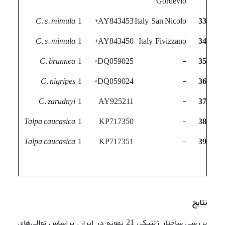
Gordevio
C. s. mimula
1
AY843453*
Italy, San Nicolo
33
C. s. mimula
1
AY843450*
Italy, Fivizzano
34
C. brunnea
1
DQ059025*
-
35
C. nigripes
1
DQ059024*
-
36
C. zarudnyi
1
AY925211
-
37
Talpa caucasica
1
KP717350
-
38
Talpa caucasica
1
KP717351
-
39
نتایج
بررسی ساختار ژنتیکی 21 نمونه در ایران براساس توالی‌های