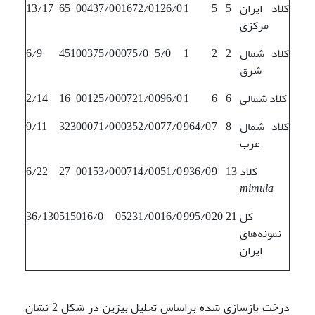
کلاد ایران
5
5
1
126/0
01672/0
00437/0
65
13/17
مرکزی
کلاد شمال
2
2
1
5/0
0075/0
00375/0
451
6/9
شرق
کلاد شمالی
6
6
1
096/0
00721/0
00125/0
16
2/14
کلاد شمال
8
7
964/0
077/0
00352/0
00071/0
323
9/11
غرب
کلاد
13
9
936/0
051/0
00714/0
00153/0
27
6/22
mimula
کل
21
20
995/0
016/0
05231/0
016/0
515
36/130
نمونه‌های
ایران
درخت بازسازی شده براساس تحلیل بیژین در شکل 2 نشان