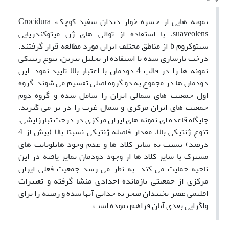
نمونه هایی از حشره خوار دندان سفید کوچک، Crocidura
suaveolens، با استفاده از توالی های ژن میتوکندریایی
سیتوکروم b از مناطق مختلف ایران مورد مطالعه قرار گرفتند.
درخت بازسازی شده با استفاده از تحلیل بیژین، تنوع ژنتیکی
نمونه ها را در قالب 4 دودمان با اعتبار بالا تایید نمود. این
دودمان ها در مجموع به دو گروه اصلی تقسیم می شوند. گروه
اول جمعیت های شمالی ایران را شامل شده و گروه دوم
جمعیت های ایران مرکزی و شمال غرب را در بر می گیرند.
جایگاه قاعده ای نمونه های ایران مرکزی در درخت تبارزایشی،
تنوع ژنتیکی بالا، مقدار فاصله ژنتیکی نسبتا بالا (بیش از 4
درصد) نسبت به سایر کلاد ها و عدم وجود هاپلوتایپ های
مشترک با سایر کلاد ها از وجود دودمان تمایز یافته در این
ناحیه حمایت می کند. به نظر می رسد جمعیت فعلی ایران
مرکزی از جمعیتی بازمانده اجدادی منشا گرفته و تغییرات
اقلیمی عصر یخبندان منجر به جدایی آنها شده و زمینه را برای
واگرایی بعدی آنان فراهم نموده است.