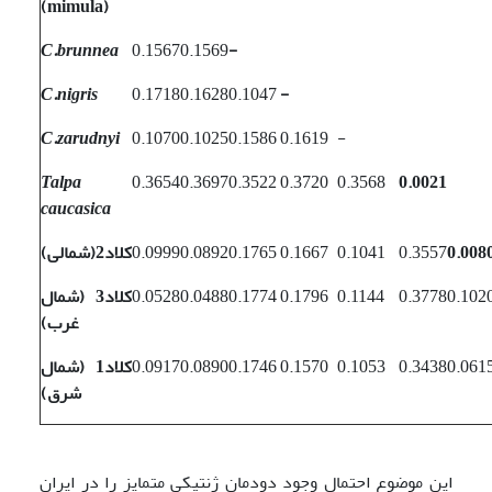
(
mimula
)
C.brunnea
0.1567
0.1569
-
C.nigris
0.1718
0.1628
0.1047
-
C.zarudnyi
0.1070
0.1025
0.1586
0.1619
-
Talpa
0.3654
0.3697
0.3522
0.3720
0.3568
0.0021
caucasica
0.008
0.3557
0.1041
0.1667
0.1765
0.0892
0.0999
کلاد2(شمالی)
0.102
0.3778
0.1144
0.1796
0.1774
0.0488
0.0528
کلاد3 (شمال
غرب)
0.061
0.3438
0.1053
0.1570
0.1746
0.0890
0.0917
کلاد1 (شمال
شرق)
این موضوع احتمال وجود دودمان ژنتیکی متمایز را در ایران