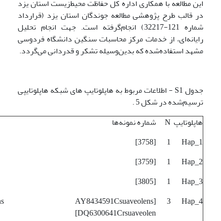
این مطالعه با همکاری اداره کل حفاظت محیط‌زیست استان یزد
در قالب طرح پژوهشی مطالعه جوندگان استان یزد (قرارداد
شماره 121-32217) انجام‌گرفته است. جهت انجام تحلیل
رایانه‌ای، از خدمات مرکز محاسبات سنگین دانشگاه فردوسی
مشهد استفاده‌شده که بدین‌وسیله تشکر و قدردانی می‌گردد.
جدول S1 - اطلاعات مربوط به هاپلوتایپ های شبکه هاپلوتایپی
ترسیم‌شده در شکل 5 .
هاپلوتایپ
N
شماره نمونه‌ها
[3758]
1
Hap_1
[3759]
1
Hap_2
[3805]
1
Hap_3
aveolens AY8434591Csuaveolens
3
Hap_4
DQ6300641Crsuaveolen]