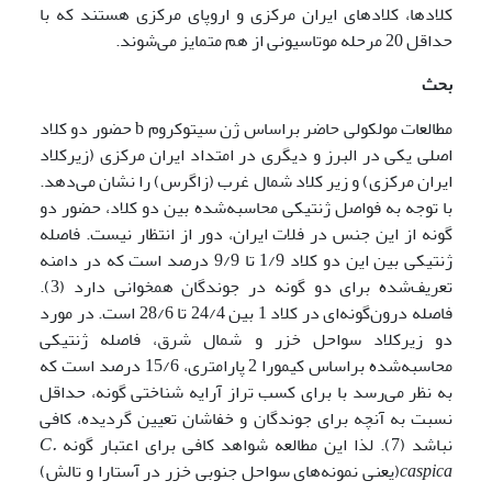
کلادها، کلادهای ایران مرکزی و اروپای مرکزی هستند که با
حداقل 20 مرحله موتاسیونی از هم متمایز می‌شوند.
بحث
مطالعات مولکولی حاضر براساس ژن سیتوکروم b حضور دو کلاد
اصلی یکی در البرز و دیگری در امتداد ایران مرکزی (زیرکلاد
ایران مرکزی) و زیر کلاد شمال غرب (زاگرس) را نشان می‌دهد.
با توجه به فواصل ژنتیکی محاسبه‌شده بین دو کلاد، حضور دو
گونه از این جنس در فلات ایران، دور از انتظار نیست. فاصله
ژنتیکی بین این دو کلاد 1/9 تا 9/9 درصد است که در دامنه
تعریف‌شده برای دو گونه در جوندگان همخوانی دارد (3).
فاصله درون‌گونه‌ای در کلاد 1 بین 24/4 تا 28/6 است. در مورد
دو زیرکلاد سواحل خزر و شمال شرق، فاصله ژنتیکی
محاسبه‌شده براساس کیمورا 2 پارامتری، 15/6 درصد است که
به نظر می‌رسد با برای کسب تراز آرایه شناختی گونه، حداقل
نسبت به آنچه برای جوندگان و خفاشان تعیین گردیده، کافی
نباشد (7). لذا این مطالعه شواهد کافی برای اعتبار گونه
C.
caspica
(یعنی نمونه‌های سواحل جنوبی خزر در آستارا و تالش)