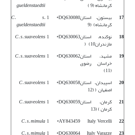
کرمانشاه (9 )
gueldenstaedtii
17
بیستون، استان
DQ630080*
1
C. s.
کرمانشاه) (9
gueldenstaedtii
18
نوکنده، استان
DQ630063*
1
C. s. suaveolens
مازندران10) (
19
مشهد، استان
DQ630062*
1
C. s. suaveolens
خراسان رضوی
(11)
20
اسپیدان، استان
DQ630058*
1
C. suaveolens
اصفهان ( (12
21
کرمان، استان
DQ630059*
1
C. suaveolens
کرمان ) (13
C. s. mimula
1
AY843459*
Italy, Vercelli
22
C. s. mimula
1
DQ630064*
Italy, Varazze
23