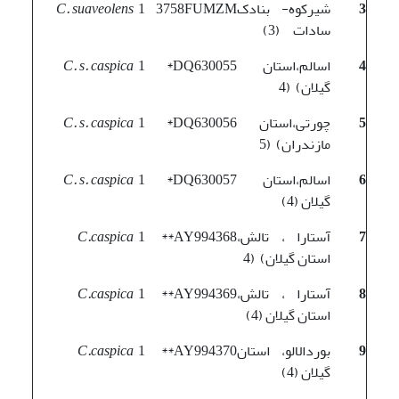
3
شیرکوه- بنادک
3758FUMZM
1
C. suaveolens
سادات (3)
4
اسالم،استان
DQ630055*
1
C. s. caspica
گیلان) (4
5
چورتی،استان
DQ630056*
1
C. s. caspica
مازندران) (5
6
اسالم،استان
DQ630057*
1
C. s. caspica
گیلان (4)
7
آستارا ، تالش،
AY994368**
1
C.caspica
استان گیلان) (4
8
آستارا ، تالش،
AY994369**
1
C.caspica
استان گیلان (4)
9
بوردالالو، استان
AY994370**
1
C.caspica
گیلان (4)