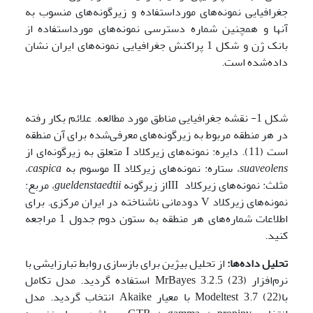
جغرافیایی نمونه‌های مورداستفاده و زیرگونه‌های منسوب به
آنها و همچنین شماره دسترسی نمونه‌های مورداستفاده از
بانک ژن و شکل 1 پراکنش جغرافیایی نمونه‌های ایران نشان
داده‌شده است.
شکل 1- نقشه جغرافیایی مناطق مورد مطالعه. علائم بکار رفته
در هر منطقه مربوط به زیرگونه‌های معرفی‌شده برای آن منطقه
است (11). دایره: نمونه‌های زیرکلاد I متعلق به زیرگونه‌ای از
suaveolens
، ستاره: نمونه‌های زیرکلاد II موسوم به
caspica
،
مثلث: نمونه‌های زیرکلاد IIIاز زیرگونه
gueldenstaedtii
، مربع:
نمونه‌های زیرکلاد V دودمانی ناشناخته در ایران مرکزی. برای
اطلاعات شماره‌های هر منطقه به ستون دوم جدول 1 مراجعه
کنید.
تحلیل داده‌ها:
از تحلیل بیژین برای بازسازی روابط تبارزایشی با
نرم‌افزار MrBayes 3.2.5 (23) استفاده گردید. مدل تکامل
باModeltest 3.7 (22) با معیار Akaike انتخاب گردید. مدل