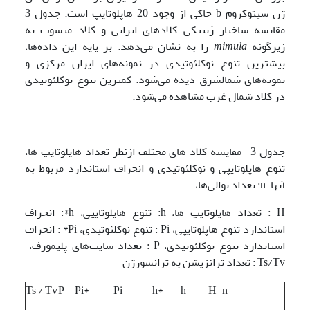
ژن سیتوکروم b حاکی از وجود 20 هاپلوتایپ است. جدول 3
مقایسه ساختار ژنتیکی کلادهای ایرانی و کلاد منسوب به
زیرگونه
mimula
را به نشان می‌دهد. بر پایه این داده‌ها،
بیشترین تنوع نوکلئوتیدی در نمونه‌های ایران مرکزی و
نمونه‌های شمال­شرق دیده می‌شود. کمترین تنوع نوکلئوتیدی
در کلاد شمال غرب مشاهده می‌شود.
جدول 3- مقایسه کلاد های مختلف ازنظر تعداد هاپلوتایپ ها،
تنوع هاپلوتایپی و نوکلئوتیدی و انحراف استاندارد مربوط به
آنها. n: تعداد توالی‌ها،
H : تعداد هاپلوتایپ ها، h: تنوع هاپلوتایپی، h*: انحراف
استاندارد تنوع هاپلوتایپی، Pi : تنوع نوکلئوتیدی، Pi* : انحراف
استاندارد تنوع نوکلئوتیدی، P : تعداد سایت‌های پلی­مورف،
Ts/Tv : تعداد ترانزیشن به ترانسورژن
Ts / Tv
P
Pi*
Pi
h*
h
H
n