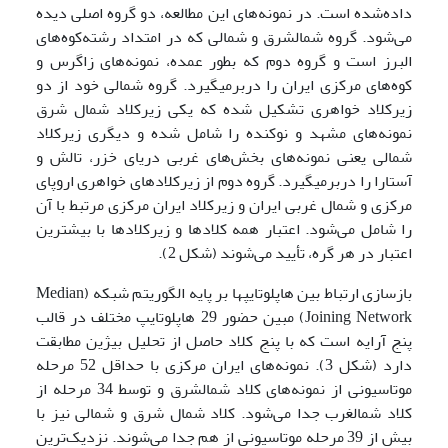
داده‌شده است. در نمونه‌های این مطالعه، دو گروه اصلی دیده
می‌شود. گروه شمال­شرق و شمالی که در امتداد رشته‌کوه‌های
البرز است و گروه دوم که بطور عمده، نمونه‌های زاگرس و
کوه‌های مرکزی ایران را دربرمی­گیرد. گروه شمالی خود از دو
زیرکلاد خواهری تشکیل شده که یکی زیرکلاد شمال شرق
نمونه‌های مشهد و نوکنده را شامل شده و دیگری زیرکلاد
شمالی یعنی نمونه‌های بخش‌های غربی دریای خزر، تالش و
آستارا را دربرمی­گیرد. گروه دوم از زیرکلادهای خواهری اروپای
مرکزی و شمال غربی ایران و زیرکلاد ایران مرکزی مرتبط با آن
را شامل می‌شود. اعتبار همه کلادها و زیرکلادها با بیشترین
اعتبار در هر گره، تأیید می‌شوند (شکل 2).
بازسازی ارتباط بین هاپلوتایپ­ها بر پایه الگوریتم شبکه (Median
Joining Network) مبین حضور 29 هاپلوتایپ مختلف در قالب
پنج آرایه است که با پنج کلاد حاصل از تحلیل بیژین مطابقت
دارد (شکل 3). نمونه‌های ایران مرکزی با حداقل 52 مرحله
موتاسیونی از نمونه‌های کلاد شمال­شرق و توسط 34 مرحله از
کلاد شمال­غرب جدا می‌شود. کلاد شمال شرق و شمالی نیز با
بیش از 39 مرحله موتاسیونی از هم جدا می‌شوند. نزدیک‌ترین