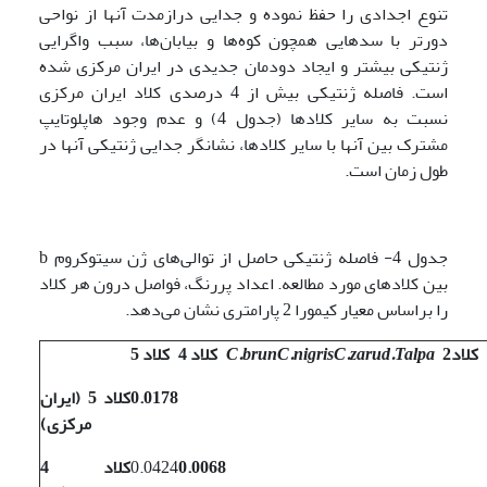
تنوع اجدادی را حفظ نموده و جدایی درازمدت آنها از نواحی
دورتر با سدهایی همچون کوه‌ها و بیابان‌ها، سبب واگرایی
ژنتیکی بیشتر و ایجاد دودمان جدیدی در ایران مرکزی شده
است. فاصله ژنتیکی بیش از 4 درصدی کلاد ایران مرکزی
نسبت به سایر کلادها (جدول 4) و عدم وجود هاپلوتایپ
مشترک بین آنها با سایر کلادها، نشانگر جدایی ژنتیکی آنها در
طول زمان است.
جدول 4- فاصله ژنتیکی حاصل از توالی‌های ژن سیتوکروم b
بین کلادهای مورد مطالعه. اعداد پررنگ، فواصل درون هر کلاد
را براساس معیار کیمورا 2 پارامتری نشان می‌دهد.
کلاد2
Talpa
.
C.zarud
C.nigris
C.brun
کلاد 4
کلاد 5
0.0178
کلاد 5 (ایران
مرکزی)
0.0068
0.0424
کلاد 4