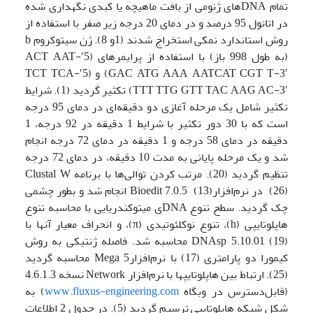
تمام DNA­های ژنومی از بافت ماهیچه یا کبدی نگهداری شده
در اتانول 95 درصد و در دمای 20 درجه زیر صفر با استفاده از
روش استاندارد نمکی استخراج شدند (1و 8). ژن سیتوکروم b
(به طول 998 باز) با استفاده از پرایمرهای (5′-ACT AAT
GAC ATG AAA AATCAT CGT T-3′) و (5′-TCT TCA
TTT TTG GTT TAC AAG AC-3′) تکثیر گردید (1). شرایط
تکثیر شامل یک مرحله آغازی دو دقیقه‌ای در دمای 95 درجه
است که با 30 دور تکثیر با شرایط 1 دقیقه در 92 درجه، 1
دقیقه در دمای 58 درجه و 1 دقیقه در دمای 72 درجه انجام
شد و یک مرحله پایانی به مدت 10 دقیقه، در دمای 72 درجه
تنظیم گردید (20). مرتب کردن توالی‌ها با برنامه Clustal W
(26) در نرم‌افزارBioedit 7.0.5 (13) انجام شد و بطور چشمی
چک گردید. سطح تنوع DNA­ی میتوکندریایی با محاسبه تنوع
هاپلوتایپی (h)، تنوع نوکلئوتیدی (π)، و انحراف معیار آنها با
DNAsp 5.10.01 (19) محاسبه شد. فاصله ژنتیکی به روش
کیمورا دو پارامتری (17) با نرم‌افزارMega 5 محاسبه گردید
(25). ارتباط بین هاپلوتایپ­ها با نرم‌افزار Network نسخه 4.6.1.3
(قابل‌دسترس در وبگاه
www.fluxus-engineering.com
) به
شکل شبکه هاپلوتایپی ترسیم گردید (5). در جدول 2 اطلاعات