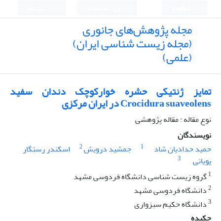
English
ورود به سامانه
ثبت نام
مجله پژوهش‌های جانوری
(مجله زیست شناسی ایران)
(علمی)
تمایز ژنتیکی حشره خوارکوچک دندان سفید
Crocidura suaveolens در ایران مرکزی
نوع مقاله : مقاله پژوهشی
نویسندگان
2
1
حمید حدادیان شاد
جمشید درویش
اسکندر رستگار
3
پویانی
1
گروه زیست شناسی دانشگاه فردوسی مشهد
2
دانشگاه فردوسی مشهد
3
دانشگاه حکیم سبزواری
چکیده