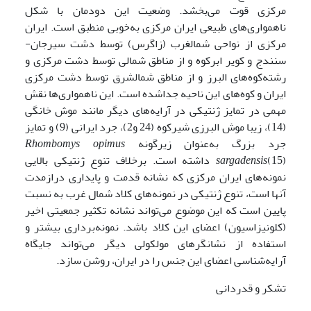
مرکزی قوت می‌بخشد. وضعیت این دودمان با شکل
ناهمواری‌های طبیعی ایران مرکزی به‌خوبی منطبق است. ایران
مرکزی از نواحی شمال­غرب (زاگرس) توسط دشت سیرجان-
سنندج و کویر ابرکوه و از مناطق شمالی توسط دشت مرکزی و
رشته‌کوه‌های البرز و از مناطق شمال­شرق توسط دشت مرکزی
ایران و کوه‌های این ناحیه جداشده است. این ناهمواری‌ها نقش
مهمی در تمایز ژنتیکی در آرایه‌های دیگر مانند موش خانگی
(14)، زیبا موش البرزی شیرکوه (24 و2)، جرد ایرانی (9) و تمایز
جرد بزرگ به‌عنوان زیرگونه
Rhombomys opimus
sargadensis
(15) داشته است. برخلاف تنوع ژنتیکی بالایی
نمونه‌های ایران مرکزی که نشانه قدمت و پایداری درازمدت
آنها است، تنوع ژنتیکی در نمونه‌های کلاد شمال غرب به نسبت
پایین است که این موضوع می‌تواند نشانه تکثیر جمعیتی اخیر
(کلونیزاسیون) اعضای این کلاد باشد. نمونه‌برداری بیشتر و
استفاده از نشانگرهای مولکولی دیگر می‌تواند جایگاه
آرایه‌شناسی اعضای این جنس را در ایران، روشن سازد.
تشکر و قدردانی