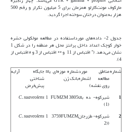
انتخابی GTR + gamma + propinv می‌باشد. چهار زنجیره
مارکوف مونت‌کارلو همزمان برای 5 میلیون تکرار و رقم 500
هزار به‌عنوان درختان سوخته اجرا گردید.
جدول 2- داده‌های مورداستفاده در مطالعه مولکولی حشره
خوار کوچک اعداد داخل پرانتز محل هر منطقه را در شکل 1
*
نشان می‌دهد. (
اقتباس از 11 و ** اقتباس از 3 و # اقتباس از
4).
شماره
مناطق مورد
شماره موزه‌ای یا
n
جایگاه آرایه
مطالعه (شماره
بانک ژن
شناختی
روی نقشه)
پیش‌فرض
1
شیرکوه- ده بالا
3805 FUMZM
1
C. suaveolens
(1)
2
شیرکوه- طزرجان
3759FUMZM
1
C. suaveolens
((2