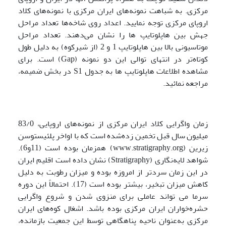
مرکزی. به شباهت نمونه‌های ایران مرکزی با نمونه‌های کلاد
اروپای مرکزی توجه نمایید. اعداد روی شاخه‌ها تعداد مراحل
جهش بین هاپلوتایپ ها را نشان می‌دهند. تعداد مراحل
موتاسیونی بالا بین هاپلوتایپ 1 و 2 (از شیرکوه) به دلیل طول
کوتاه‌تر در انتهای توالی این دو نمونه (Gap) است. برای
مشاهده اطلاعات هاپلوتایپ ها به جدول S1 در بخش ضمیمه،
مراجعه نمائید.
زمان واگرایی کلاد ایران مرکزی از نمونه‌های اروپایی، 83/0
میلیون سال قبل تخمین زده‌شده است که با اواخر پلئیستوسن
زیرین (www.stratigraphy.org) همزمان بوده است (11و6).
شواهد لایه‌نگاری (Stratigraphy) نشان داده است اقلیم ایران
در این زمان سردتر از امروزه بوده و میزان رطوبت به دلیل
کاهش میزان تبخیر، بیشتر بوده است (17). احتمالاً این دوره
سرما می تواند عاملی برای منزوی شدن و شروع واگرایی
حشره‌خواران ایران مرکزی بوده باشد. اشغال کوه‌های ایران
مرکزی به‌عنوان ناحیه پناهگاهی توسط این جمعیت بازمانده،