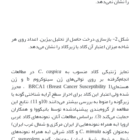
را نشان نمی‌دهد.
شکل 2- بازسازی درخت حاصل از تحلیل بیژین. اعداد روی هر
شاخه میزان اعتبار آن کلاد یا زیرکلاد را نشان می‌دهد.
تمایز ژنتیکی کلاد منسوب به
C. caspica
در مطالعات
انجام‌گرفته بر روی توالی‌های ژن سیتوکروم b و ژن
هسته‌ایBRCA1 (Breast Cancer Susceptibility 1) ، محرز
شده ولی اعتبار این کلاد برای احراز سطح آرایه شناختی گونه یا
زیرگونه را منوط به بررسی بیشتر می‌دانند (10و 11). نتایج این
مطالعه از گروه‌بندی پیشنهادشده توسط بانیکووا و همکاران
حمایت می‌کند (3). براساس مطالعات آنان، نمونه‌های کلاد غربی
اروپا (به همراه نمونه‌هایی از ایران مرکزی و شمال غرب ایران)
به‌عنوان گونه
C. mimula
و کلاد شرقی (به همراه نمونه‌های
شمالی و شمال شرقی ایران) به‌عنوان گونه
C. suaveolens