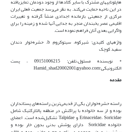
هاپلوتایپ­های مشترک با سایر کلادها از وجود دودمان تمایزیافته
در این ناحیه حمایت می‌کند. به نظر می‌رسد جمعیت فعلی ایران
مرکزی از جمعیتی بازمانده اجدادی منشأ گرفته و تغییرات
اقلیمی عصر یخبندان منجر به جدایی آنها شده و زمینه را برای
واگرایی بعدی آنان فراهم نموده است.
واژه­های کلیدی: شیرکوه، سیتوکروم b، حشره‌خوار دندان
سفید کوچک
* نویسنده مسئول،تلفن: 09151006215 ، پست
الکترونیکی:Hamid_shad20002001@yahoo.com
مقدمه
راسته حشره‌خواران یکی از قدیمی‌ترین راسته‌های پستانداران
بوده و از سه خانواده با پراکنش در منطقه پالئارکتیک شامل
Erinaceidae، Soricidae و Talpidae تشکیل‌شده است. اعضای
خانواده Soricidae دارای پوشش بدنی بدون خار بوده و
بیشترین عرض جمجمه در ناحیه جعبه مغزی بوده و فاقد