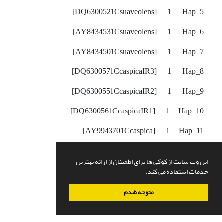
[DQ6300521Csuaveolens]
1
Hap_5
[AY8434531Csuaveolens]
1
Hap_6
[AY8434501Csuaveolens]
1
Hap_7
[DQ6300571CcaspicaIR3]
1
Hap_8
[DQ6300551CcaspicaIR2]
1
Hap_9
[DQ6300561CcaspicaIR1]
1
Hap_10
[AY9943701Ccaspica]
1
Hap_11
[AY9943681Ccaspica]
1
Hap_12
این وب سایت از کوکی ها برای اطمینان از ارائه بهترین
[AY9943691Ccaspica]
1
Hap_13
خدمات استفاده می کند.
[DQ6300741Cgueldensta]
1
Hap_14
متوجه شدم
[DQ6300941Cgueldensta]
1
Hap_15