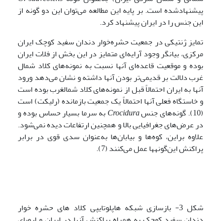
پیشنهادشده است. بر پایه این مطالعه می‌توان این دو گونه از
این جنس را در ایران پیشنهاد کرد.
تمایز ژنتیکی در جمعیت حشره‌خوار دندان سفید کوچک ایران
مرکزی، بیانگر وجود آرایه‌ای متمایز در این بخش از فلات ایران
بوده و موقعیت قاعده‌ای آنها نسبت به نمونه‌های کلاد شمال
غرب دلالت بر قدیمی‌تر بودن آنها داشته و نشان می‌دهد ورود
آنها به ایران احتمالاً قبل از نمونه‌های کلاد شمال­غرب بوده است
و خاستگاه فعلی آنها احتمالاً یک جمعیت بازمانده (رلیکت) است
(10). گونه‌های جنس
Crocidura
به سرما بسیار حساس بوده و
در عرض‌های جغرافیایی بالا و همچنین ارتفاعات دیده نمی‌شود.
علاوه براین، کوه‌ها و بیابان‌ها به‌عنوان سدی قوی در برابر
پراکنش این‌گونه­ها عمل می‌کنند (7).
شکل 3- بازسازی شبکه هاپلوتایپی کلاد های حشره خوار
دندان سفید کوچک به همراه پراکنش آنها در ایران و اروپای