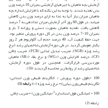
آزمایش بچه ماهیان با جیره­های آزمایشی بمیزان 10 درصد وزن
بدن تغذیه شدند. با توجه به این نکته که با افزایش اندازه بچه
ماهیان میزان نیاز آنها به غذا به ازای درصد وزن بدن کاهش
می­یابد، در طول 60 روز آخر آزمایش میزان غذادهی به 7 درصد
کاهش یافت. تغذیه ماهیان بصورت دستی و روزانه 3 بار و
بمیزان 10-7 درصد وزن بدن در کل دوره پرورش متغیر بود.
جهت حفظ کیفیت آب، 40 درصد حجم آب آکواریوم هر 2 روز
یکبار تعویض گردید. در طی دوره آزمایش شاخص­های رشد (نرخ
رشد ویژه (SGR)، ضریب تبدیل غذایی (FCR)، ضریب چاقی
(CF)، درصد افزایش وزن (%WG) و نرخ بقاء (%SR) ماهیان
موردبررسی قرارگرفت. همچنین در طول دوره آزمایش،
شاخص­های رشد از روابط زیر محاسبه گردیدند (16).
100 ×}طول دوره پرورش / (لگاریتم طبیعی وزن ابتدایی-
لگاریتم طبیعی وزن نهایی){= نرخ رشد ویژه (%)
:
رابطه (1)
3
100 × (میانگین طول استاندارد
/میانگین وزن) = ضریب چاقی
:رابطه (2)