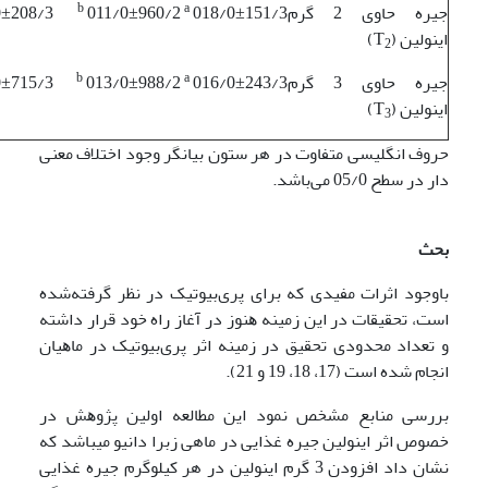
b
a
جیره حاوی 2 گرم
018/0±151/3
011/0±960/2
0±208/3
اینولین (T
)
2
b
a
جیره حاوی 3 گرم
016/0±243/3
013/0±988/2
0±715/3
اینولین (T
)
3
حروف انگلیسی متفاوت در هر ستون بیانگر وجود اختلاف معنی
دار در سطح 05/0 می‌باشد.
بحث
باوجود اثرات ﻣﻔﯿﺪی ﮐﻪ ﺑﺮای ﭘﺮیﺑﯿﻮﺗﯿﮏ در ﻧﻈﺮ گرفته‌شده
اﺳﺖ، ﺗﺤﻘﯿﻘﺎت در اﯾﻦ زﻣﯿﻨﻪ ﻫﻨﻮز در آﻏﺎز راه ﺧﻮد ﻗﺮار داﺷﺘﻪ
و ﺗﻌﺪاد ﻣﺤﺪودی ﺗﺤﻘﯿﻖ در زﻣﯿﻨﻪ اﺛﺮ ﭘﺮیﺑﯿﻮﺗﯿﮏ در ﻣﺎﻫﯿﺎن
اﻧﺠﺎم ﺷﺪه اﺳﺖ (17، 18، 19 و 21).
ﺑﺮرﺳﯽ ﻣﻨﺎﺑﻊ ﻣﺸﺨﺺ ﻧﻤﻮد اﯾﻦ ﻣﻄﺎﻟﻌﻪ اوﻟﯿﻦ ﭘﮋوﻫﺶ در
ﺧﺼﻮص اﺛﺮ اینولین جیره غذایی در ماهی زبرا دانیو می­باشد که
نشان داد افزودن 3 گرم اینولین در هر کیلوگرم جیره غذایی