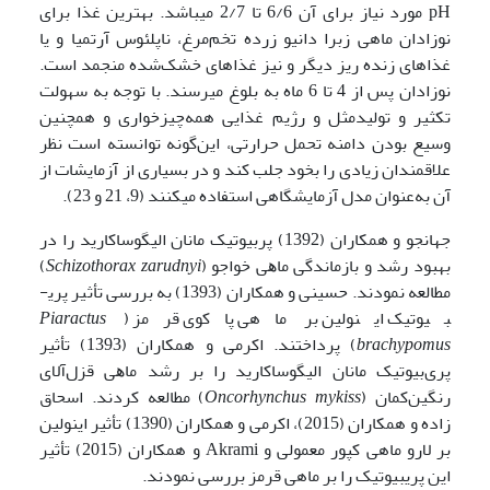
pH مورد نیاز برای آن 6/6 تا 2/7 می­باشد. بهترین غذا برای
نوزادان ماهی زبرا دانیو زرده تخم‌مرغ، ناپلئوس آرتمیا و یا
غذاهای زنده ریز دیگر و نیز غذاهای خشک‌شده منجمد است.
نوزادان پس از 4 تا 6 ماه به بلوغ می­رسند. با توجه به سهولت
تکثیر و تولیدمثل و رژیم غذایی همه‌چیزخواری و همچنین
وسیع بودن دامنه تحمل حرارتی، این‌گونه توانسته است نظر
علاقمندان زیادی را بخود جلب کند و در بسیاری از آزمایشات از
آن به‌عنوان مدل آزمایشگاهی استفاده می­کنند (9، 21 و 23).
جهانجو و همکاران (1392) ﭘﺮﺑﯿﻮﺗﯿﮏ ﻣﺎﻧﺎن اﻟﯿﮕﻮﺳﺎﮐﺎرﯾﺪ را در
بهبود رشد و بازماندگی ﻣﺎﻫﯽ ﺧﻮاﺟﻮ (
Schizothorax zarudnyi
)
مطالعه نمودند. حسینی و همکاران (1393) به بررسی تأثیر پری­
بیوتیک اینولین بر ماهی پاکوی قرمز (
Piaractus
brachypomus
) پرداختند. اکرمی و همکاران (1393) تأثیر
ﭘﺮیﺑﯿﻮﺗﯿﮏ ﻣﺎﻧﺎن اﻟﯿﮕﻮﺳﺎﮐﺎرﯾﺪ را بر رشد ﻣﺎﻫﯽ قزل‌آلای
رﻧﮕﯿﻦﮐﻤﺎن (
Oncorhynchus mykiss
) مطالعه کردند. اسحاق
زاده و همکاران (2015)، اکرمی و همکاران (1390) تأثیر اینولین
بر لارو ماهی کپور معمولی و Akrami و همکاران (2015) تأثیر
این پری­بیوتیک را بر ماهی قرمز بررسی نمودند.