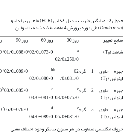
جدول 2- میانگین ضریب تبدیل غذایی (FCR) ماهی زبرا دانیو
(
Danio rerio
) طی دوره پرورش 4 ماهه تغذیه شده با اینولین
منابع تغییر
روز 30
روز 60
روز 90
رو
a
a
a
شاهد (T
)
02/0±073/0
01/0±088/0
0
0
02/0±250/0
a
b
b
جیره حاوی 1 گرم
02
02/0±089/0
0
اینولین (T
)
/0±081/0
02/0±080/0
1
b
c
c
جیره حاوی 2 گرم
03/0±085/0
0
اینولین (T
)
03/0±075/0
03/0±081/0
2
c
d
c
جیره حاوی 3 گرم
05/0±076/0
0
اینولین (T
)
05/0±081/0
04/0±089/0
3
حروف انگلیسی متفاوت در هر ستون بیانگر وجود اختلاف معنی