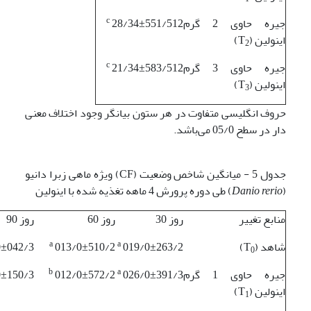
c
جیره حاوی 2 گرم
28/34±551/512
اینولین (T
)
2
c
جیره حاوی 3 گرم
21/34±583/512
اینولین (T
)
3
حروف انگلیسی متفاوت در هر ستون بیانگر وجود اختلاف معنی
دار در سطح 05/0 می‌باشد.
جدول 5 - میانگین شاخص وضعیت (CF) ویژه ماهی زبرا دانیو
(
Danio rerio
) طی دوره پرورش 4 ماهه تغذیه شده با اینولین
منابع تغییر
روز 30
روز 60
روز 90
a
a
شاهد (T
)
019/0±263/2
013/0±510/2
0±042/3
0
b
a
جیره حاوی 1 گرم
026/0±391/3
012/0±572/2
±150/3
اینولین (T
)
1