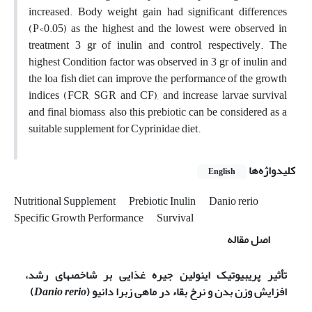
increased. Body weight gain had significant differences
(P<0.05) as the highest and the lowest were observed in
treatment 3 gr of inulin and control, respectively. The
highest Condition factor was observed in 3 gr of inulin and
the loa fish diet can improve the performance of the growth
indices (FCR, SGR and CF), and increase larvae survival
and final biomass, also this prebiotic can be considered as a
suitable supplement for Cyprinidae diet.
کلیدواژه‌ها
English
Nutritional Supplement
Prebiotic Inulin
Danio rerio
Specific Growth Performance
Survival
اصل مقاله
تأثیر پری­بیوتیک اینولین جیره غذایی بر شاخص­های رشد،
افزایش وزن بدن و نرخ بقاء در ماهی زبرا دانیو (
Danio rerio
)