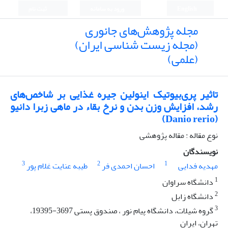
English
ورود به سامانه
ثبت نام
مجله پژوهش‌های جانوری
(مجله زیست شناسی ایران)
(علمی)
تاثیر پری‌بیوتیک اینولین جیره غذایی بر شاخص‌های
رشد، افزایش وزن بدن و نرخ بقاء در ماهی زبرا دانیو
(Danio rerio)
نوع مقاله : مقاله پژوهشی
نویسندگان
3
2
1
مهدیه فدایی
احسان احمدی فر
طیبه عنایت غلام پور
1
دانشگاه سراوان
2
دانشگاه زابل
3
گروه شیلات، دانشگاه پیام نور ، صندوق پستی 3697-19395،
تهران، ایران