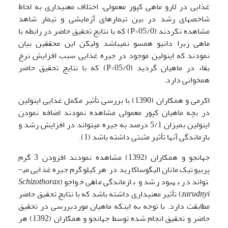
غذایی در لارو ماهی کپور معمولی، اختلاف معنی­داری به لحاظ
شاخص­های رشد در بین تیمارهای آزمایشی و تیمار شاهد
مشاهده نکردند (05/0>P) که با نتایج تحقیق حاضر در رابطه با
ماهی زبرا دانیو همسو نمی­باشد ولیکن این محققین بیان
نمودند که اینولین موجود در جیره غذایی سبب افزایش نرخ
بقاء در ماهیان گردید (05/0>P) که با نتایج تحقیق حاضر
همخوانی دارد.
اکرمی و همکاران (1390) با بررسی تأثیر مکمل غذایی اینولین
در بچه ماهیان کپور معمولی مشاهده نمودند اضافه نمودن
اینولین بمیزان 5/1 درصد به جیره می­تواند در افزایش رشد و
بازماندگی آن­ها تأثیر مثبتی داشته باشد (1).
جهانجو و همکاران (1392) مشاهده نمودند افزودن 3 گرم
ﭘﺮﺑﯿﻮﺗﯿﮏ ﻣﺎﻧﺎن اﻟﯿﮕﻮﺳﺎﮐﺎرﯾﺪ در هر کیلوگرم جیره غذایی می­
تواند در بهبود رشد و بازماندگی ﻣﺎﻫﯽ ﺧﻮاﺟﻮ (
Schizothorax
zarudnyi
) تأثیر معنی­داری داشته باشد که با نتایج تحقیق حاضر
مطابقت دارد. با توجه به اینکه ماهیان موردبررسی در تحقیق
حاضر و تحقیق انجام شده توسط جهانجو و همکاران (1392) هر