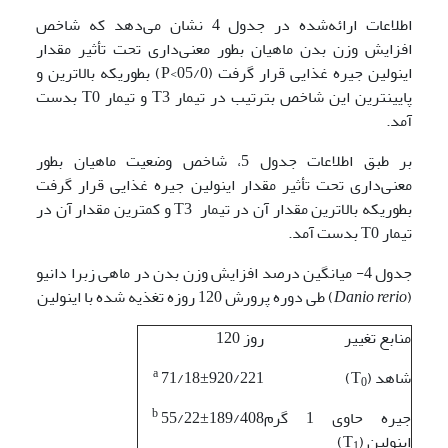
اطلاعات ارائه‌شده در جدول 4 نشان می‌دهد که شاخص
افزایش وزن بدن ماهیان بطور معنی‌داری تحت تأثیر مقدار
اینولین جیره غذایی قرار گرفت (05/0>P) بطوریکه بالاترین و
پایین­ترین این شاخص بترتیب در تیمار T3 و تیمار T0 بدست
آمد.
بر طبق اطلاعات جدول 5، شاخص وضعیت ماهیان بطور
معنی‌داری تحت تأثیر مقدار اینولین جیره غذایی قرار گرفت
بطوریکه بالاترین مقدار آن در تیمار T3 و کمترین مقدار آن در
تیمار T0 بدست آمد.
جدول 4- میانگین درصد افزایش وزن بدن در ماهی زبرا دانیو
(
Danio rerio
) طی دوره پرورش 120 روزه تغذیه شده با اینولین
منابع تغییر
روز 120
a
شاهد (T
)
71/18±920/221
0
b
جیره حاوی 1 گرم
55/22±189/408
اینولین (T
)
1