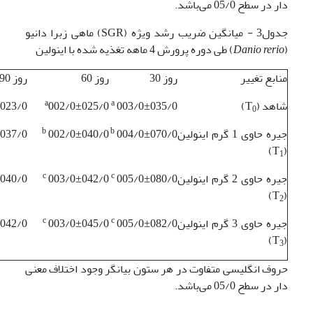
دار در سطح 05/0 می‌باشد.
جدول3 - میانگین ضریب رشد ویژه (SGR) ماهی زبرا دانیو
(
Danio rerio
) طی دوره پرورش 4 ماهه تغذیه شده با اینولین
منابع تغییر
روز 30
روز 60
روز 90
a
a
شاهد (T
)
003/0±035/0
002/0±025/0
023/0
0
b
b
جیره حاوی 1 گرم اینولین
004/0±070/0
002/0±040/0
037/0
)
(T
1
c
c
جیره حاوی 2 گرم اینولین
005/0±080/0
003/0±042/0
040/0
)
(T
2
c
c
جیره حاوی 3 گرم اینولین
005/0±082/0
003/0±045/0
042/0
)
(T
3
حروف انگلیسی متفاوت در هر ستون بیانگر وجود اختلاف معنی
دار در سطح 05/0 می‌باشد.