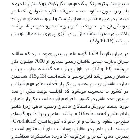
سیب‌زمینی، تره‌فرنگی، گندم، موز، گل کوکب و کاسنی) با درجه
پلیمریزاسیون متفاوت بدست می‌آید. اگرچه اینولین یک فیبر
طبیعی در جیره غذایی ماهیان نیست ولی بواسطه خواص پری­
بیوتیکی آن در تحریک باکتری­های مفید روده و توقف رشد
باکتری­های مضر، استفاده از آن در آبزی پروری ایده جالب‌توجهی
می­باشد (16، 19 و22).
در جهان تقریباً 1539 گونه ماهی زینتی وجود دارد که سالانه
میزان تجارت جهانی ماهیان زینتی متجاوز از 7000 میلیون دلار
می‌باشد (10 و 12). در طول چهار دهه گذشته تجارت جهانی
ماهیان زینتی رشد قابل‌توجهی داشته است (13 و15). همچنین
ﺗﺠﺎرت ﻣﺎﻫﯿﺎن زﯾﻨﺘﯽ به‌عنوان ﯾﮑﯽ از فعالیت‌های ﻣﻬﻢ ﺷﯿﻼﺗﯽ
در کشور ما ﻣﺤﺴﻮب می‌شود ﮐﻪ ﻗﺎﺑﻠﯿﺖ ﺗﻮﻟﯿﺪ ﺑﯿﺶ از ﺻﺪ
ﻣﯿﻠﯿﻮن ﻋﺪد ﻣﺎﻫﯽ در کشور را ﻓﺮاﻫﻢ آورده اﺳﺖ. ﯾﮑﯽ از ﻣﺎﻫﯿﺎن
ﻣﻮرد ﭘﺴﻨﺪ پرورش‌دهندگان ماهیان زﯾﻨﺘﯽ، ﻣﺎﻫﯽ زبرا دانیو
بانام علمی (
Danio rerio
) ﻣﯽﺑﺎﺷﺪ. ماهی زبرا دانیو گونه‌ای
صلح‌جو، مقاوم و جذاب و از خانواده کپورماهیان (Cyprinidae)
می­باشد. این ماهی در مقابل نوسانات دمای آب مقاوم است و
بهترین دمای آب برای این‌گونه 24 درجه سانتیگراد می­باشد و