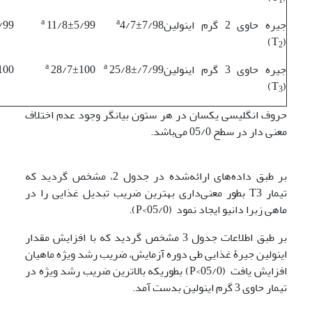
1
a
a
جیره حاوی 2 گرم اینولین
4/7±7/98
11/8±5/99
/99
)
(T
2
a
a
جیره حاوی 3 گرم اینولین
25/8±/7/99
28/7±100
100
)
(T
3
حروف انگلیسی یکسان در هر ستون بیانگر وجود عدم اختلاف
معنی دار در سطح 05/0 می‌باشد.
بر طبق داده‌های ارائه‌شده در جدول 2، مشخص گردید که
تیمار T3 بطور معنی‌داری بهترین ضریب تبدیل غذایی را در
ماهی زبرا دانیو ایجاد نمود (05/0>P).
بر طبق اطلاعات جدول 3 مشخص گردید که با افزایش مقدار
اینولین جیرۀ غذایی طی دوره آزمایش، ضریب رشد ویژه ماهیان
افزایش یافت (05/0>P) بطوریکه بالاترین ضریب رشد ویژه در
تیمار حاوی 3 گرم اینولین بدست آمد.