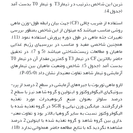
ترین این شاخص بترتیب در تیمارT3 و تیمار T0 بدست آمد
(جدول 4).
استفاده از ضریب چاقی (CF) جهت بیان رابطه طول-وزن ماهی
روشی مناسب می­باشد که می­توان از این شاخص بمنظور بررسی
تغییرات جثه ماهی در طول دوره پرورش استفاده نمود (11).
همچنین شاخصی مفید و مناسب در بررسی­های رژیم غذایی
ماهیان و مطالعات زیست‌شناختی می­باشد (5 و 7). در تحقیق
حاضر بالاترین CF در تیمار T3 و کمترین مقدار آن در تیمار T0
بدست آمد (جدول 5). شاخص وضعیت ماهیان بین تیمارهای
آزمایشی و تیمار شاهد تفاوت معنی­دار نشان داد (05/0>P).
لارو ماهی توربوت با جیره‌های آزمایشی در سطح 2 درصد از پری­
بیوتیک­های الیگوفروکتوز و اینولین و گروه شاهد نیز با سطح 2
درصد سلولز بعنوان منبع کربوهیدرات مورد تغذیه
قرارگرفتند. میانگین وزن نهایی و SGR در گروه تغذیه شده با
الیگوفروکتوز نسبت به سایر گروه­ها بالاتر بود و تفاوت معنی­
داری بین گروه شاهد و گروه تغذیه شده با اینولین 2 درصد
مشاهده نگردید که با نتایج مطالعه حاضر همخوانی ندارد (18).