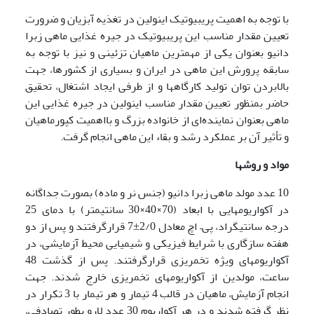
با توجه به اهمیت پری­بیوتیک اینولین در تغذیه آبزیان و ضرورت
تعیین مقدار مناسب این پری­بیوتیک در جیره غذایی ماهی زبرا
دانیو بعنوان یکی از مهمترین ماهیان تزئینی و نیز با توجه به
سابقه پرورش این ماهی در ایران و بسیاری از کشورها، جهت
بالابردن توان تولید کارگاه­ها و از طرفی ایجاد اشتغال، تحقیق
حاضر بمنظور تعیین مقدار مناسب اینولین در جیره غذایی این
ماهی بعنوان نماینده‌ای از خانواده بزرگ و بااهمیت کپورماهیان
و تأثیر آن بر عملکرد رشد و بقاء این ماهی انجام گرفت.
مواد و روشها
10 عدد مولد ماهی زبرا دانیو (جنس نر و ماده) بصورت جداگانه
در آکواریوم­هایی با ابعاد (70×40×30 سانتیمتر) با دمای 25
درجه سانتیگراد، پی– اچ معادل 2/0±7 قرارگرفتند و پس از دو
هفته سازگاری با شرایط فیزیکی و شیمیایی محیط آزمایشی، در
آکواریوم­های ویژه تخمریزی قرارگرفتند. پس از گذشت 48
ساعت، مولدین از آکواریوم­های تخمریزی خارج شدند. جهت
انجام آزمایش، ماهیان در قالب 4 تیمار و هر تیمار با 3 تکرار در
نظر گرفته شدند و در هر آکواریوم 30 عدد لارو بطور تصادفی،