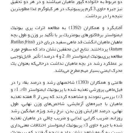
دو مربوط به خانواده کپور ماهیان می­باشند و در هر دو تحقیق
نیز جیره حاوی 3 گرم پری­بیوتیک در هر کیلوگرم غذا مطلوبترین
نتیجه را در برداشت.
آفتابگرد و همکاران (1392) به ﻣﻄﺎﻟﻌﻪ اﺛﺮات ﭘﺮی ﺑﻴﻮﺗﻴﻚ
اﻳﻤﻨﻮاﺳﺘﺮ ﺑﺮﻓﺎﻛﺘﻮرﻫﺎی ﺑﻴﻮﻣﺘﺮﻳﻚ ﺑﺮ ﺑﺎ ﺗﺄﻛﻴﺪ بر وزن و ﻃول ﺑﭽﻪ
ﻣﺎﻫﻴﺎن ﻣﺎهیان اﻧﮕﺸﺖ ﻗﺪ ماهی سفید دریای خزر (
Rutilus frissi
kutum
) پرداختند. نتایج این محققین نشان داد که ﺳﻄﻮح ﻣﻮرد
مطاﻟﻌﻪ ﭘﺮیﺑﻴﻮﺗﻴﻚ اﻳﻤﻨﻮاﺳﺘﺮ (0، 2 و 4 درصد) ﺗﺄﺛﻴﺮ قابل‌توجهی
ﺑﺮ ﻋﻤﻠﻜﺮد رﺷﺪ در ﺑﭽﻪ ماهیان نداشت درحالی‌که ﺑﻌﻨﻮان ﻳﻚ
ﻣﺤﺮک اﻳﻤﻨﻲ بسیار مهم مطرح می‌باشد.
طاعتی و همکاران (1393) ﺷﺎﺧﺼﻬﺎی رﺷﺪ و درصد ﺑﻘﺎء را در
فیل‌ماهی ﭘﺮورﺷﻲ تغذیه شده ﺑﺎ ﭘﺮﺑﻴﻮﺗﻴﻚ اﻳﻤﻨﻮاﺳﺘﺮ (0%، 1% و
3%) بررسی نمودند و مشاهده کردند که پس از 8 هفته تغذیه
ماهیان با جیره‌های آزمایشی، شاخص‌های وزن ﻧﻬﺎﻳﻲ، ﻃﻮل
ﻧﻬﺎﻳﻲ، درﺻﺪ اﻓﺰاﻳﺶ وزن ﺑﺪن، ﻧﺮخ رﺷﺪ وﻳﮋه، ﻣﻴﺎﻧﮕﻴﻦ رﺷﺪ
روزاﻧﻪ، ﺿﺮﻳﺐ ﻛﺎراﻳﻲ ﻏﺬاﻳﻲ و ﺿﺮﻳﺐ ﭼﺎﻗﻲ در ماهیان تغذیه
شده با جیره حاوی 3% ﭘﺮﺑﻴﻮﺗﻴﻚ اﻳﻤﻨﻮاﺳﺘﺮ اﺧﺘﻼﻓﺎت معنی‌داری
ﻧﺴﺒﺖ به گروه شاهد نشان داد و نتیجه گرفتند که پرﺑﻴﻮﺗﻴﻚ