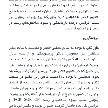
اﻳﻤﻨﻮاﺳﺘﺮ در سطوح 1% و 3% نقش مهمی را در افزایش عملکرد
رشد و کارایی ﺗﻐﺬﻳﻪ فیل‌ماهیان ﺟﻮان داﺷﺘﻪ اﺳﺖ که با نتایج
تحقیق حاضر همخوانی دارد بطوریکه پروبیوتیک اینولین نیز
سبب افزایش درصد بازماندگی و بهبود شاخص‌های رشد در
ماهی زبرا دانیو گردید.
نتیجه‌گیری
بطور کلی با توجه به نتایج تحقیق حاضر و مقایسه با نتایج سایر
محققین در خصوص دیگر پری­بیوتیک­ها و ازجمله مانان
الیگوسارید و الیگوفروکتوز، می­توان جیره حاوی 3 گرم پری­
بیوتیک اینولین را برای خانواده کپور ماهیان و ازجمله ماهی
زبرا دانیو که در تحقیق حاضر مورد بررسی قرارگرفت، پیشنهاد
نمود. همچنین با توجه به اهمیت ماهی زبرا دانیو در صنعت
تکثیر و پرورش ماهیان تزئینی، نتایج بدست آمده از تحقیق
حاضر پاسخگوی نیازهای تمامی مراکز تکثیر و پرورش ماهیان
تزئینی در کشور و خارج از آن می­باشد و از آنجائیکه پری­بیوتیک
اینولین سبب بهبود شاخص­های رشد (FCR, SGR, CF) و
افزایش بقاء بچه ماهیان گردید، می­توان تولید و تکثیر این ماهی