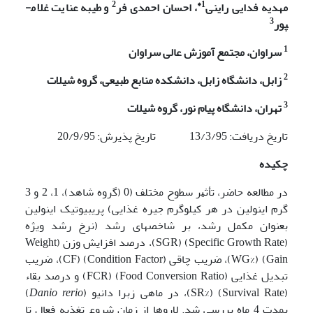
2
1*
مهدیه فدایی راینی
، احسان احمدی فر
و طیبه عنایت غلام­
3
پور
1
سراوان، مجتمع آموزش عالی سراوان
2
زابل، دانشگاه زابل، دانشکده منابع طبیعی، گروه شیلات
3
تهران، دانشگاه پیام نور، گروه شیلات
تاریخ دریافت: 13/3/95 تاریخ پذیرش: 20/9/95
چکیده
در ﻣﻄﺎﻟﻌﻪ ﺣﺎﺿﺮ، ﺗﺄﺛﻴﺮ ﺳﻄوح مختلف (0 (گروه شاهد)، 1، 2 و 3
گرم اینولین در هر کیلوگرم جیره غذایی) پری­بیوتیک اینولین
بعنوان مکمل رشد، بر شاخص­های رشد (نرخ رشد ویژه
(Specific Growth Rate) (SGR)، درصد افزایش وزن (Weight
Gain) (%WG)، ضریب چاقی (Condition Factor) (CF)، ضریب
تبدیل غذایی (Food Conversion Ratio) (FCR) و درصد بقاء
(Survival Rate) (%SR)، در ماهی زبرا دانیو (
Danio rerio
)
بمدت 4 ماه بررسی شد. لاروها از زمان شروع تغذیه فعال تا