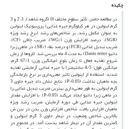
چکیده
در ﻣﻄﺎﻟﻌﻪ ﺣﺎﺿﺮ، ﺗﺄﺛﻴﺮ ﺳﻄوح مختلف (0 (گروه شاهد)، 1، 2 و 3
گرم اینولین در هر کیلوگرم جیره غذایی) پری‌بیوتیک اینولین
به عنوان مکمل رشد، بر شاخص‌های رشد (نرخ رشد ویژه
(SGR)، درصد افزایش وزن (%WG)، ضریب چاقی (CF)،
ضریب تبدیل غذایی (FCR) و درصد بقاء (%SR)، در ماهی زبرا
دانیو (Danio rerio) به مدت 4 ماه بررسی شد. لاروها از زمان
شروع تغذیه فعال تا زمان بلوغ (میانگین وزن: 67/1 گرم،
میانگین طول: 4/5 سانتیمتر) با جیره غذایی آزمایشی تغذیه
شدند. استفاده از اینولین تاثیر معنی‌داری بر نرخ بازماندگی
بچه ماهیان نداشت (P>0.05). نتایج نشان داد جیره حاوی 3
گرم اینولین به طور معنی‌داری بهترین ضریب تبدیل غذایی را
در ماهی زبرا دانیو ایجاد می‌کند (P<0.05). با افزایش مقدار
اینولین جیره غذایی طی دوره آزمایش، ضریب رشد ویژه
ماهیان افزایش یافت. شاخص افزایش وزن بدن در بین ش
بالاترین شاخص وضعیت در تیمار حاوی 3 گرم اینولین و
کمترین مقدار آن در تیمار شاهد بدست آمد. در مجموع در