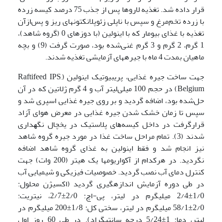
قرار داده شد. تغذیه لاروها پس از جذب 75 درصد کیسه زرده
با زرده تخم‌مرغ و سپس با ناپلی زئوپلانکتون­های ریز و پس‌ازآن
تغذیه با غذای بیومار که با اینولین (با دوزهای 0 (گروه شاهد)،
1 گرم، 2 گرم و 3 گرم غنی‌شده بود، صورت گرفت (9) و بچه
ماهیان بمدت 4 ماه با جیره­های آزمایشی تغذیه شدند.
جهت ساخت جیره غذایی، پری­بیوتیک اینولین (Raftifeed IPS,
Belgium) در حجم 100 میلی‌لیتر آب و 4 گرم ژلاتین که در آن
حل‌شده بود، اضافه گردید و بر روی جیره غذایی اسپری شد و
سپس تا زمان خشک شدن جیره غذایی در معرض هوای آزاد
قرارگرفت در داﺧﻞ ﮐﯿﺴﻪ­ﻫﺎی ﭘﻼﺳﺘﯿﮏ در ﯾﺨﭽﺎل ﻧﮕﻬﺪاری
ﺷﺪﻧﺪ (3). تمام مراحل ساخت غذا در مورد جیره گروه شاهد
نیز انجام شد و فقط اینولین به غذای گروه شاهد اضافه
نگردید. در هرکدام از آکواریوم­ها یک هیتر (200 وات) جهت
کنترل دمای آب نصب گردید. خصوصیات فیزیکی و شیمیایی آب
در طی دوره آزمایش اندازه­گیری گردید (اکسیژن محلول:
1/0±2/4 میلی­گرم در لیتر، پی-اچ: 2/0±2/7، نیتریت:
2/0±58/1 میلی­گرم در لیتر، سختی کل: 1/8±200 میلی­گرم در
لیتر، دما: 1±5/24 درجه سانتی­گراد). در طی 60 روز اول