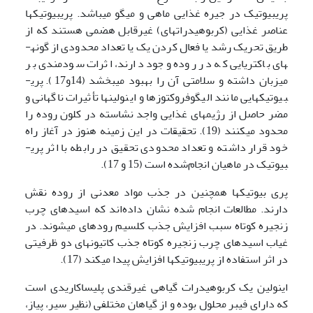
پری­بیوتیک در جیره غذایی ماهی و میگو می­باشد. پری­بیوتیک­ها
عناصر غذایی (کربوهیدرات­های) غیرقابل هضمی هستند که از
طریق تحریک رشد یا فعال کردن یک یا تعداد محدودی از گونه­
های باکتریایی که در روده وجود دارند، اثرات سودمندی بر
میزبان داشته و سلامتی آن را بهبود می­بخشد (14و17). پری­
بیوتیک­هایی مانند الیگوفروکتوزها و اینولین­ها تأثیرات ناگهانی و
مضر حاصل از رژیم­های غذایی واجد نشاسته در کلون روده را
محدود می­کنند (19). تحقیقات در این زمینه هنوز در آغاز راه
خود قرار داشته و تعداد محدودی تحقیق در رابطه با اثر پری­
بیوتیک در ماهیان انجام‌شده است (15 و 17).
پری بیوتیک­ها همچنین در جذب مواد معدنی از روده نقش
دارند. مطالعات انجام شده نشان داده‌اند که اسیدهای چرب
زنجیره کوتاه سبب افزایش جذب کلسیم روده­ای می­شوند. در
غیاب اسیدهای چرب زنجیره کوتاه جذب کاتیون­های دو ظرفیتی
در اثر استفاده از پری­بیوتیک­ها افزایش پیدا می­کند (17).
اینولین یک کربوهیدرات گیاهی غیرقندی پلی­ساکاریدی است
که دارای فیبر محلول بوده و از گیاهان مختلفی (نظیر سیر، پیاز،