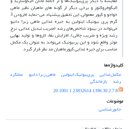
مقایسه با دیگر پری‌بیوتیک‌ها و از جمله مانان الیگوسارید و
الیگوفروکتوز و برخی دیگر از گونه های ماهیان نظیر ماهی
خواجو و کپور معمولی، این تحقیق پیشنهاد می-نماید اﻓﺰودن 3
گرم پری بیوتیک اینولین به جیره غذایی ماهی زبرا دانیو
ﻣﯽﺗﻮاﻧﺪ در بهبود شاخص‌های رشد (ضریب تبدیل غذایی، نرخ
رشد ویژه و ضریب چاقی)، افزایش بقاء لاروها و ﺗﻮﻟﯿﺪ ﻧﻬﺎﯾﯽ
موثر واقع شود و اﯾﻦ ﭘﺮﺑﯿﻮﺗﯿﮏ ﻣﯽ‌ﺗﻮاﻧﺪ ﺑﻪ ﻋﻨﻮان ﯾﮏ ﻣﮑﻤﻞ
ﻣﻨﺎﺳﺐ ﺑﺮای ﺟﯿﺮه ﻏﺬاﯾﯽ کپورماهیان ﻣﺪ ﻧﻈﺮ ﻗﺮار ﮔﯿﺮد.
کلیدواژه‌ها
مکمل‌غذایی
پری‌بیوتیک اینولین
ماهی زبرا دانیو
عملکرد
رشد
بازماندگی
20.1001.1.23832614.1396.30.2.7.8
موضوعات
جانورشناسی