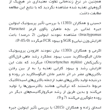
همچنین در نرخ زنده‌مانی تفاوت معنی­داری در هیچ‌یک از
گروه­های تغذیه شده مشاهده نگردید که با نتایج این مطالعه
مطابقت داشت.
حسینی و همکاران (1393) با بررسی تأثیر پری­بیوتیک اینولین
جیره غذایی در بچه ماهیان پاکوی قرمز (
Piaractus
brachypomus
) مشاهده نمودند اینولین (2 درصد) باعث
افزایش وزن نهایی و SGR و بهبود FCR می­گردد (05/0>P).
اکرمی و همکاران (1393) بیان نمودند افزودن ﭘﺮیﺑﯿﻮﺗﯿﮏ
ﻣﺎﻧﺎن اﻟﯿﮕﻮﺳﺎﮐﺎرﯾﺪ سبب بهبود ﻋﻤﻠﮑﺮد رشد ﻣﺎﻫﯽ قزل‌آلای
رﻧﮕﯿﻦﮐﻤﺎن (
Oncorhynchus mykiss
) می­گردد که علت این
افزایش رشد و بهبود کارایی تغذیه را به از ﺑﯿﻦ رﻓﺘﻦ
ﺑﺎﮐﺘﺮیﻫﺎی ﻣﻀﺮ در اﺛﺮ ﺗﺨﻤﯿﺮ ﻣﺎﻧﺎن اﻟﯿﮕﻮﺳﺎﮐﺎرﯾﺪ در روده و
درنتیجه ﺗﻮﻟﯿﺪ ﺑﺎﮐﺘﺮیﻫﺎی ﻣﻔﯿﺪ ازجمله ﺑﺎﮐﺘﺮیﻫﺎی اﺳﯿﺪﻻﮐﺘﯿﮏ
مربوط دانستند که ﺗﺮﮐﯿﺒﺎﺗﯽ ﻫﻤﺎﻧﻨﺪ ﺑﺎﮐﺘﺮﺳﯿﻮنﻫﺎ را ﺗﻮﻟﯿﺪ
ﻣﯽﮐﻨﻨﺪ و ﺑﺪﯾﻦ ﻃﺮﯾﻖ از رﺷﺪ ﻣﯿﮑﺮوارﮔﺎﻧﯿﺴﻢﻫﺎی دﯾﮕﺮ در
روده ﺟﻠﻮﮔﯿﺮی ﻣﯽﮐﻨﻨﺪ (7 و 9).
اسحاق زاده و همکاران (2015) با بررسی تأثیر اینولین جیره