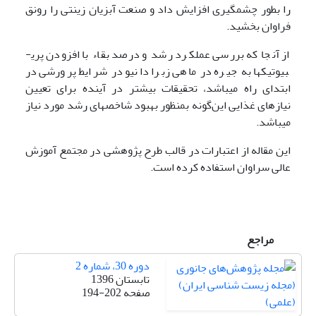
را بطور چشمگیری افزایش داد و صنعت آبزیان زینتی را رونق
فراوان بخشید.
از آنجا که بررسی عملکرد رشد و درصد بقاء با افزودن پری­
بیوتیک­ها به جیره در ماهی زبرا دانیو در شرایط پرورشی در
ابتدای راه می­باشد، تحقیقات بیشتر در آینده برای تعیین
نیازهای غذایی این‌گونه بمنظور بهبود شاخص­های رشد مورد نیاز
می­باشد.
این مقاله از اعتبارات در قالب طرح پژوهشی در مجتمع آموزش
عالی سراوان استفاده کرده است.
مراجع
دوره 30، شماره 2
تابستان 1396
صفحه
194-202