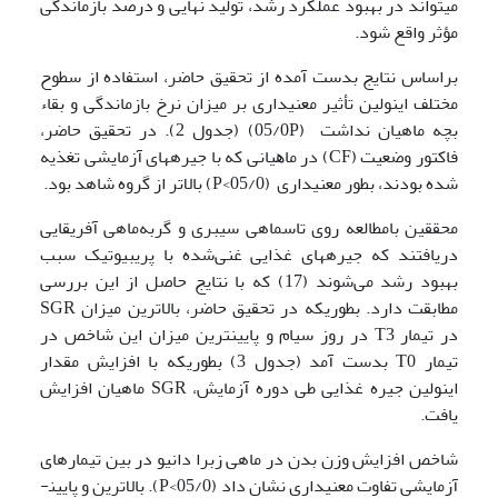
می­تواند در بهبود عملکرد رشد، تولید نهایی و درصد بازماندگی
مؤثر واقع شود.
براساس نتایج بدست آمده از تحقیق حاضر، استفاده از سطوح
مختلف اینولین تأثیر معنی­داری بر میزان نرخ بازماندگی و بقاء
بچه ماهیان نداشت (05/0P) (جدول 2). در تحقیق حاضر،
فاکتور وﺿﻌﯿﺖ (CF) در ﻣﺎﻫﯿﺎنی که با جیره­های آزمایشی تغذیه
شده بودند، بطور معنی­داری (05/0>P) بالاتر از گروه شاهد بود.
محققین بامطالعه روی تاسماهی سیبری و گربه‌ماهی آفریقایی
دریافتند که جیره­های غذایی غنی‌شده با پری­بیوتیک سبب
بهبود رشد می‌شوند (17) که با نتایج حاصل از این بررسی
مطابقت دارد. بطوریکه در تحقیق حاضر، بالاترین میزان SGR
در تیمار T3 در روز سی­ام و پایین­ترین میزان این شاخص در
تیمار T0 بدست آمد (جدول 3) بطوریکه با افزایش مقدار
اینولین جیره غذایی طی دوره آزمایش، SGR ماهیان افزایش
یافت.
شاخص افزایش وزن بدن در ماهی زبرا دانیو در بین تیمارهای
آزمایشی تفاوت معنی­داری نشان داد (05/0>P). بالاترین و پایین­