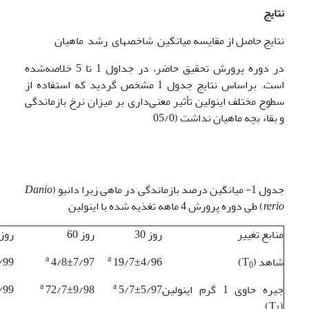
نتایج
نتایج حاصل از مقایسه میانگین شاخص­های رشد ماهیان
در دوره پرورش تحقیق حاضر، در جداول 1 تا 5 خلاصه‌شده
است. براساس نتایج جدول 1 مشخص ­گردید که استفاده از
سطوح مختلف اینولین تأثیر معنی‌داری بر میزان نرخ بازماندگی
و بقاء بچه ماهیان نداشت (05/0
جدول 1- میانگین درصد بازماندگی در ماهی زبرا دانیو (
Danio
rerio
) طی دوره پرورش 4 ماهه تغذیه شده با اینولین
منابع تغییر
روز 30
روز 60
روز 0
a
a
شاهد (T
)
19/7±4/96
4/8±7/97
/99
0
a
a
جیره حاوی 1 گرم اینولین
5/7±5/97
72/7±9/98
/99
)
(T