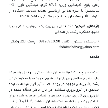
زمان بلوغ (میانگین وزن: 67/1 گرم، میانگین طول: 4/5
سانتیمتر) با جیره غذایی آزمایشی تغذیه شدند. استفاده از
اینولین تأثیر معنی­داری بر نرخ بازماندگی نداشت (05/0
واژه‌های کلیدی
: مکمل­غذایی، پری­بیوتیک اینولین، ماهی زبرا
دانیو، عملکرد رشد، بازماندگی
* نویسنده مسئول، تلفن: 09128933698 ، پست الکترونیکی:
fadaimahdiye@yahoo.com
مقدمه
اﺳﺘﻔﺎده از ﭘﺮﺑﯿﻮﺗﯿﮏﻫﺎ به‌عنوان مواد ﻏﺬاﺋﯽ غیرقابل ﻫﻀﻢ ﮐﻪ
بطور ﻣﺆﺛﺮی ﺳﻼﻣﺘﯽ ﻣﯿﺰﺑﺎن را از ﻃﺮﯾﻖ ﺗﺤﺮﯾﮏ و ﯾﺎ ﻣﺤﺪود ﮐﺮدن
رﺷﺪ ﺑﺎﮐﺘﺮیﻫﺎی ﻣﻮﺟﻮد در روده تحت تأثیر قرار می­دهند، ایده
جدیدی در آبزی‌پروری می­باشد. در حال حاضر مسأله عمده در
آبزی‌پروری تجاری، بهبود جیره­های غذایی فرموله شده برای
افزایش رشد و ارتقاء سلامت ماهیان می­باشد (6، 11 و 13). نظر
جدیدی که در این رابطه مطرح‌شده است استفاده از ترکیبات