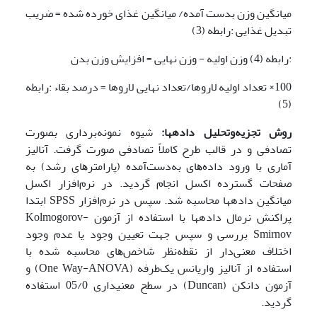
میانگین وزن بدست آمده/ میانگین غذای خورده شده = ضریب
تبدیل غذایی :رابطه (3)
:رابطه (4) وزن اولیه - وزن نهایی = افزایش وزن بدن
100× تعداد اولیه لاروها/تعداد نهایی لاروها = درصد بقاء :رابطه
(5)
روش تجزیه‌وتحلیل داده­ها:
شیوه نمونه‌برداری بصورت
تصادفی و در قالب طرح کاملاً تصادفی صورت گرفت. آﻧﺎﻟﯿﺰ
آﻣﺎری ﺑﺎ ورود داده­ﻫﺎی به‌دست‌آمده (ﭘﺎراﻣﺘﺮﻫﺎی رﺷﺪ) ﺑﻪ
ﺻﻔﺤﺎت ﮔﺴﺘﺮده اﮐﺴﻞ اﻧﺠﺎم گردید. در نرم‌افزار اﮐﺴﻞ
ﻣﯿﺎﻧﮕﯿﻦ داده­ها محاسبه شد. سپس در نرم‌افزار SPSS اﺑﺘﺪا
ﭘﺮاﮐﻨﺶ ﻧﺮﻣﺎل داده­ها با استفاده از آزمون Kolmogorov-
Smirnov ﺑﺮرﺳﯽ و ﺳﭙﺲ جهت تعیین وﺟﻮد ﯾﺎ ﻋﺪم وﺟﻮد
اﺧﺘﻼف معنی‌دار از نقطه‌نظر ﺷﺎﺧﺺﻫﺎی ﻣﺤﺎﺳﺒﻪ ﺷﺪه با
استفاده از آنالیز واریانس یک‌طرفه (One Way-ANOVA) و
آزمون دانکن (Duncan) در سطح معنی­داری 05/0 استفاده
گردید.