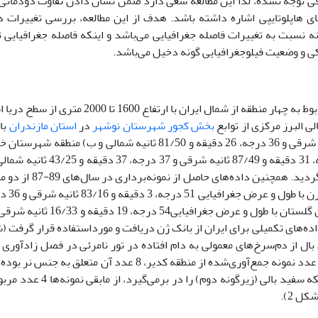
کافی توجه نشده، لذا این مطالعه سعی دارد ضمن نشان دادن تفاوت دودمانی
ای هاپلوتایپی اشاره داشته باشد. هدف از این مطالعه، بررسی تغییرات 
 نسبت به تغییرات فاصله جغرافیایی می‌باشد و اینکه فاصله جغرافیایی ت
کی و وضعیت فیلوجغرافیایی گونه دخیل می‌باشد.
نمونه‌های به‌کاررفته در این مطالعه مربوط به چهار منطقه از شمال ایران با ارتفاع 1600 تا 2000
ی البرز مرکزی از توابع
بخش کجور
شهرستان نوشهر
در
استان مازندران
با
و عرض جغرافیایی51 درجه، 27 دقیقه و 56/29ثانیه شرقی و 36 درجه، 26 دقیقه و 81/50 ثانیه شمالی و ب) منطقه 
در استان اردبیل با طول و عرض جغرافیایی 48 درجه، 31 دقیقه و 87/49 ثانیه شرقی و 37 درج
نمونه‌برداری از آن‌ها در طی سال‌های 94- 93 انجام گردید. همچنین داده‌های حا
دیگر: ج) مازیچال شهرستان کلاردشت اس
الی نیز به‌عنوان داده‌های تکمیلی برای ایران از بانک ژن دریافت و مورداستفاده قرار گرفت
رگ زیرین بال از دم‌سرخ‌های معمولی به دام افتاده در تور نامرئی در فصل زادآوری 
نر فاقد لکه سفید بالی (زیرگونه اول) و 5 نر دارای لکه سفید بالی (زیرگونه دوم) را در بر