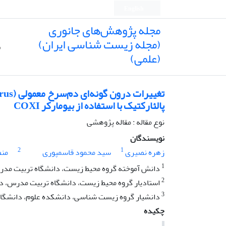
English
مجله پژوهش‌های جانوری
(مجله زیست شناسی ایران)
ص
(علمی)
پالئارکتیک با استفاده از بیومارکر COXI
نوع مقاله : مقاله پژوهشی
نویسندگان
2
1
زهره نصیری
سید محمود قاسمپوری
منص
1
دانش آموخته گروه محیط زیست، دانشگاه تربیت مدرس،
2
استادیار گروه محیط زیست، دانشگاه تربیت مدرس، دا
3
دانشیار گروه زیست شناسی، دانشکده علوم، دانشگ
چکیده