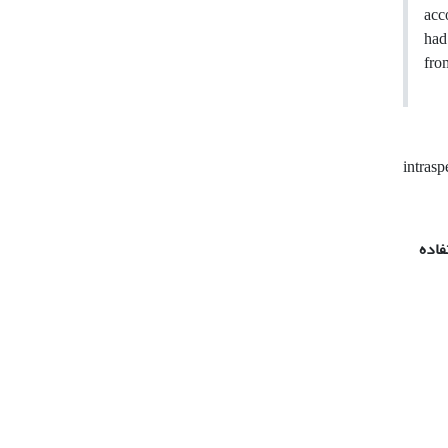
acc
had
fro
intrasp
فاده