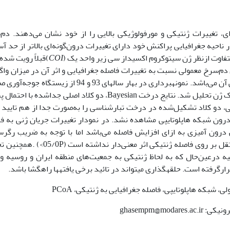
ای، تغییرات ژنتیکی و مورفولوژیکی بالایی را از خود نشان می‌دهند. دم
پرندگانی است که در ناحیه جغرافیایی پراکنش خود دارای تغییرات درون‌گونه‌ای بالاتر از حد آ
تفاوت ازنظر ژن سیتوکروم اکسیداز سی زیر واحد یک (
COI
)قبلاً رویت شده 
دم‌سرخ معمولی نسبت به تغییرات فاصله جغرافیایی و اثر آن در میزان واگ
درون‌گونه‌ای، شیب ژنتیکی و وضعیت فیلوجغرافیایی آن می‌باشد. نمونه­برداری در بهار سال­های 93 و 94 از زیس
گرفت و توالی‌های حاصل از PCR باتفاق نمونه­های بانک ژن تحلیل شد. نتایج درخت Bayesian، دو کلاد اصلی جداشده 
یپی، دو کلاد تشکیل‌شده در درخت تبارشناسی را به‌صورت جدا از هم تایید 
درون شبکه هاپلوتایپی مشاهده نشد. در نمودار تغییرات جریان ژنی به ف
 درون آمیزی به ازای افزایش فاصله می‌باشد اما با توجه به ضریب رگر
03/0R² =، فاصله جغرافیایی به‌عنوان یک متغیر مستقل بر روی فاصله ژنتیکی اثر معنی‌دار نداش
رکیه درعین‌حال که به لحاظ ژنتیکی به جمعیت‌های منطقه ایران و روسیه 
رگرفته است. حلقه­گذاری می­تواند در تائید برخی یافته­ها راه­گشا باشد.
، شبکه هاپلوتایپی، فاصله جغرافیایی به ژنتیکی، PCoA