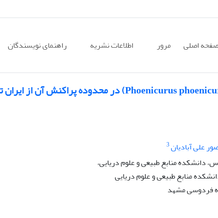
فحه اصلی
مرور
اطلاعات نشریه
راهنمای نویسندگان
تغییرات درون گونه‌ای دم‌سرخ معمولی (Phoenicurus phoenicurus) در محدوده پراکنش آن ا
3
ور علی آبادیان
 دانشکده منابع طبیعی و علوم دریایی،
نشکده منابع طبیعی و علوم دریایی
اه فردوسی مشهد