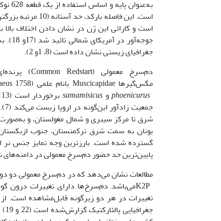
به‌عنوان پایه و اساس استفاده از یک قطعه 628 نوکلئوتیدی از ژنوم میتوکندریایی یعنی
است. این فاصله بار
جوجه‌آ
جغرافیای زیستی نشان داده است (8، 1و 2).
مگس‌گیر‌ها Muscicapidae بانام علمی (Linnaeus 1758)
phoenicurus
و
samamisicus
ب
جمعیت زادآور این‌گونه در اروپا زیست می‌کند (7). زیرگونه
شرق تا مرکز سیبری و شمال مغولستان، و به‌صورت غ
یونان به سمت شرق ترکمنستان، جنوب ازبکستان، 
پایین‌ترین حد حضور دم‌سرخ معمولی در دامنه‌های شما
مطالعات نشان می‌دهد که در دم‌سرخ معمولی دو دو
K2Pمی‌باشد. دم‌سرخ‌ها دارای تغییرات درون گ
جغر