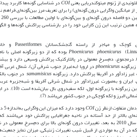
COI
در شناسایی گونه‌ها کاربرد پیدا
کد، حد آستانه (10 مرتبه بزرگتر از میانگین واگرایی درون گونه‌ای) را برای تعریف مرز بین‌گونه‌ای فراهم
است و کارائی ای
ور در آمریکای شمالی تائید شد (17و 18). به همین ترتیب این ژن کارایی خود را در بازشناسی پراکنش گونه‌ها و ا
دم‌سرخ معمولی (Common Redstart) پرنده‌ای کوچک و مهاجر از راسته
Phoenicurus phoenicurus
بوده که از دو زیرگونه اصلی با نام
رخوردار است (13). درمجموع، دم‌سرخ معمولی در پالئارکتیک پراکنش وسیعی دارد و بی
phoenicurus
در اروپا (به‌غیراز جنوب شرقی آن)، شمال غربی آفر
یر زادآور در آفریقا پراکنش دارد. زیرگونه
samamisicus
در جنوب بالکا
ایران و به‌صورت غیرزادآور در شمال شرقی آفریقا و شبه‌جزیره عربس
گسترده شده است. بارزترین وجه تمایز جنس نر این زیرگونه با زیرگونه اول
لی البرز و لکه کوچکی در جنوب کشور می‌باشد (7).
دمان متفاوت ازنظر ژن
COI
وجود دارد که می
ونه‌ای بالاتر از حد آستانه در ناحیه جغرافیایی پراکنش خود می‌باشند که
تغییرات در هر دو زیرگونه قابل‌مشاهده است. از سال 2010 به بعد، تغییرات درون گونه‌ای بالا برای دم‌سرخ معمولی 
افیایی پالئارکتیک گزارش‌شده است (22 و 19) که در آن به مواردی از قبیل شیب تغییرات ژنتیکی، میزان تمایز جمعیت