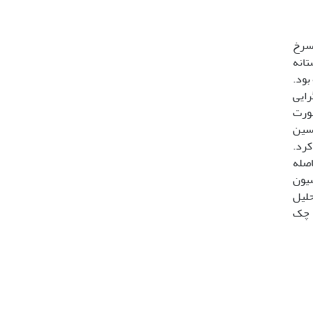
‌سرخ
ستانه
بود.
رایی
تگاه جوجه‌آوری صورت
با احتمال پسین
کرد.
اصله
سیون
ته است (05/0P>) .همچنین تحلیل
و چک