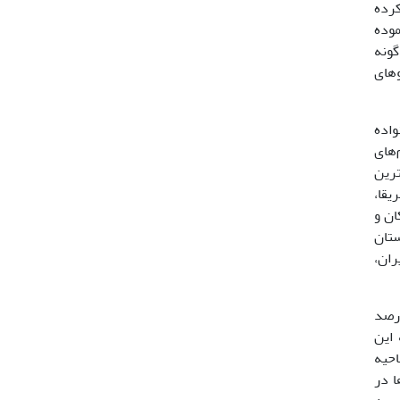
کرده
 نموده
ن ژن در نشان دادن اختلاف بالا بین دو فاصله درون گونه‌ای و بین‌گونه‌ای با اولین مطالعات با بررسی 260 گونه
لگوهای
 گنجشک‌سانان Passeriformes و خانواده
‌های
شترین
یقا،
ن و
تان
، لکه سفیدروی بال بیان‌شده است (10). در ایران،
زان این واگرایی به‌اندازه 5 درصد
 این
در ناحیه
‌ها در