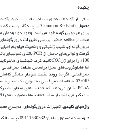
چکیده
برخی از گونه‌ها به‌صورت نادر تغییرات درون‌گونه‌
معمولی (Common Redstart) از 
برای هردو زیرگونه خود می­باشد. وجود دو دودمان م
هدف از مطالعه حاضر، بررسی تغییرات درون‌گونه‌ای 
100% را برای ژن
COI
تائید کرد. شبکه­های هاپلوتا
اما هاپلوگروپ‌های مجزا براساس منطقه جغرافیایی 
جغرافیایی، اگرچه روند مثبت نمودار بیانگر کاهش
PCoA نشان می‌دهد که جمعیت‌های متعلق به ت
نزدیکتر می‌باشد، از سایر جمعیت‌ها به‌صورت مجزا قرا
واژه­های
کلیدی
: تغییرات درون‌گونه‌ای، دم‌سرخ معمولی
* نویسنده مسئول، تلفن: 09111530332 ، پست الکترونیکی: ghasempm@modares.ac.ir