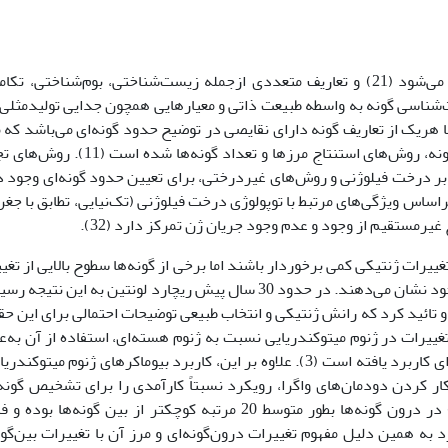
گونه به‌عنوان واحد بنیادی در زیست‌شناسی تلقی می‌شود (21) و تعاریف متعددی ازجمله زیست‌شناختی، بوم‌شناختی، 
شناسی گونه به واسطه طبیعت ذاتی و معیارهایی همچون جدایی تولیدمثلی 
های ظاهری قابل تشخیص است (14و 27). اما هریک از تعاریف گونه دارای نقایصی در توضیح حدود گونه‌ای می‌باشد ک
به نیم‌قرن جنجال در تعاریف مربوط به طبقه‌بندی گونه، روش‌های استنتاج مرزها و تعداد گونه‌
بر درخت فیلوژنی و روش‌های غیردرختی، برای تعیین حدود گونه‌ای وجود د
ساس ویژگی‌های مرتبط با توپولوژی درخت فیلوژنی (تک‌نیایی، تطابق با جغرا
رمستقیم از وجود و عدم وجود جریان ژن تمرکز دارد (32).
تغییرات ژنتیکی کمی برخوردار باشند اما برخی از گونه‌ها سطوح بالایی از تغی
ژنتیکی و مورفولوژیکی را به‌صورت درون‌گونه‌ای از خود نشان می‌دهند. در حدود 30 سال پیش ریچارد لونتین به این ن
 تائید کرد که رانش ژنتیکی و انتخاب طبیعی توضیحات احتمالی برای این ح
تکاملی سریعتر تغییرات در ژنوم میتوکندریایی نسبت به ژنوم هسته‌ای، استفاده از آن به‌
بیومارکر در نشان دادن تغییرات ژنتیکی درون‌گونه‌ای کاربرد یافته است (3). علاوه بر این، کاربرد بیوماکرهای ژنوم میتوک
ار کردن دودمان‌های واگرا، رویکرد نسبتاً کارآمدی را برای تشخیص گونه
در درون گونه‌ها بطور متوسط 20 مرتبه کوچکتر از بین گونه‌ها بوده 
به همین دلیل مفهوم تغییرات درون‌گونه‌ای و مرز آن با تغییرات بین‌گون