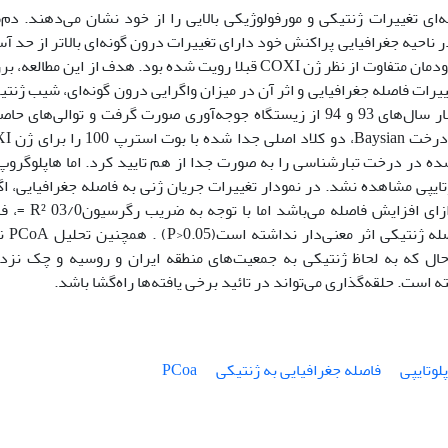
‌ای تغییرات ژنتیکی و مورفولوژیکی بالایی را از خود نشان می‌دهند. دم
پرندگانی است که در ناحیه جغرافیایی پراکنش خود دارای تغییرات درون گونه‌ای بالاتر از حد آ
بوده برای هر دو زیر گونه خود می‌باشد. وجود دو دودمان متفاوت از نظر ژن COXI قبلا رویت شده بود. هدف از این مط
رات فاصله جغرافیایی و اثر آن در میزان واگرایی درون گونه‌ای، شیب ژنتی
وضعیت فیلوجغرافیایی آن بود. نمونه‌برداری در بهار سال‌های 93 و 94 از زیستگاه جوجه‌آوری صورت گرفت و توالی‌ها
PCR باتفاق نمونه‌های بانک ژن تحل
شده در درخت تبارشناسی را به صورت جدا از هم تایید کرد. اما هاپلوگروپ
ایپی مشاهده نشد. در نمودار تغییرات جریان ژنی به فاصله جغرافیایی، ا
روند مثبت نمودار بیانگر کاهش درون آمیزی به ازای افزایش فا
جغرافیایی به عنوان یک متغی
ال که به لحاظ ژنتیکی به جمعیت‌های منطقه ایران و روسیه و چک نزد
 است. حلقه‌گذاری می‌تواند در تائید برخی یافته‌ها راه‌گشا باشد.
لوتایپی
فاصله جغرافیایی به ژنتیکی
PCoa