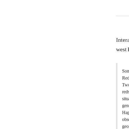
Inter
west 
Som
Reds
Two
red
sit
gen
Hap
obs
geo