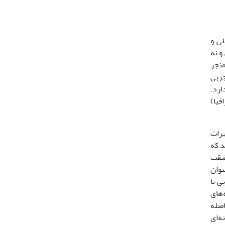
تکاملی و
و نه
ه منجر
ها شده است (11). روش‌های تجربی
ارد.
فیا)
یرات
تیجه رسید که
قیقت
عنوان
ندریایی با
‌های
و فاصله
ه‌ای