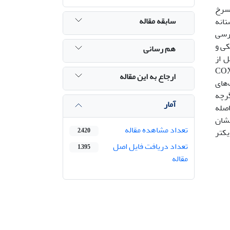
‌سرخ
سابقه مقاله
ستانه
العه، بررسی
کی و
هم رسانی
ی حاصل از
یل شد . نتایج درخت Baysian، دو کلاد اصلی جدا شده با بوت استرپ 100 را برای ژن COXI
ارجاع به این مقاله
‌های
گرچه
آمار
صله می‌باشد اما با توجه به ضریب رگرسیون03/0 R² =، فاصله
ر مستقل بر روی فاصله ژنتیکی اثر معنی‌دار نداشته است(P>0.05) . همچنین تحلیل PCoA نشان
تعداد مشاهده مقاله
یکتر
2,420
تعداد دریافت فایل اصل
1,395
مقاله