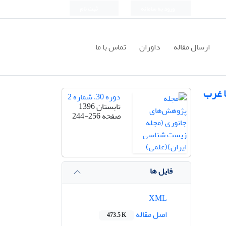
ورود به سامانه
ثبت نام
ارسال مقاله
داوران
تماس با ما
ز ایران تا غرب
دوره 30، شماره 2
تابستان 1396
صفحه
244-256
فایل ها
XML
اصل مقاله
473.5 K