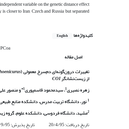
 independent variable on the genetic distance effect
is closer to Iran, Czech and Russia, but separated
کلیدواژه‌ها
English
PCoa
اصل مقاله
تغییرات درون‌گونه‌ای دم‌سرخ معمولی
(
hoenicurus
از زیست‌نشانگر
COI
1*
1
زهره نصیری
،
سیدمحمود قاسمپوری
و منصور علی‌
1
نور، دانشگاه تربیت مدرس،
دانشکده منابع طبیعی 
2
مشهد،
دانشگاه فردوسی، دانشکده علوم، گروه ز
تاریخ دریافت: 20/4/95 تاریخ پذیرش: 15/9/95