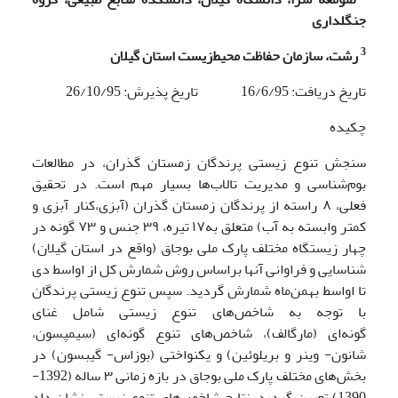
جنگلداری
3
رشت، سازمان حفاظت محیط‌زیست استان گیلان
تاریخ دریافت: 16/6/95 تاریخ پذیرش: 26/10/95
چکیده
سنجش تنوع زیستی پرندگان زمستان گذران، در مطالعات
بوم‌شناسی و مدیریت تالاب‌ها بسیار مهم است. در تحقیق
فعلی‌، ۸ راسته از پرندگان زمستان گذران (آبزی،کنار آبزی و
کمتر وابسته به آب) متعلق به۱۷ تیره، ۳۹ جنس و ۷۳ گونه در
چهار زیستگاه مختلف پارک ملی بوجاق (واقع در استان گیلان)
شناسایی و فراوانی‌ آنها براساس روش شمارش کل از اواسط دی
تا اواسط بهمن‌ماه شمارش گردید. سپس تنوع زیستی پرندگان
با توجه به شاخص‌های تنوع زیستی‌ شامل غنای
گونه‌ای (مارگالف)، شاخص‌های تنوع گونه‌ای (سیمپسون،
شانون- وینر و بریلوئین) و یکنواختی (بوزاس- گیبسون) در
بخش‌های مختلف پارک ملی بوجاق در بازه زمانی ۳ ساله (1392-
1390) تعیین گردید. نتایج شاخص‌های تنوع زیستی نشان داد