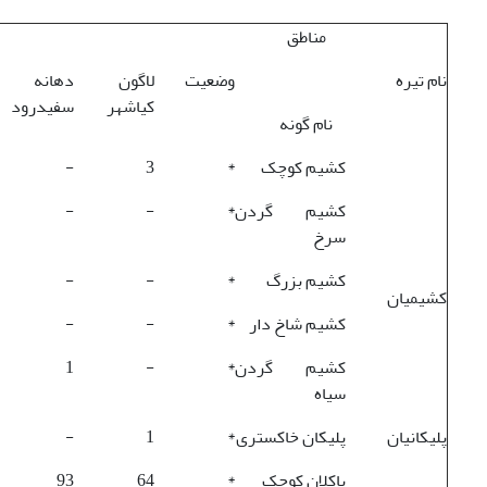
مناطق
نام تیره
وضعیت
لاگون
دهانه
کیاشهر
سفیدرود
نام گونه
کشیم کوچک
*
3
-
کشیم گردن
*
-
-
سرخ
کشیم بزرگ
*
-
-
کشیمیان
کشیم شاخ دار
*
-
-
کشیم گردن
*
-
1
سیاه
پلیکانیان
پلیکان خاکستری
*
1
-
باکلان کوچک
*
64
93