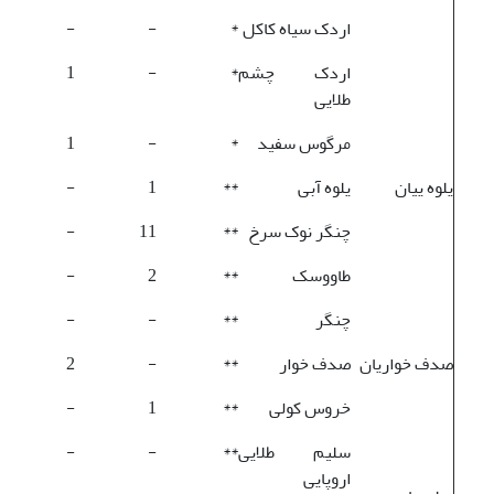
اردک سیاه کاکل
*
-
-
اردک چشم
*
-
1
طلایی
مرگوس سفید
*
-
1
یلوه ییان
یلوه آبی
**
1
-
چنگر نوک سرخ
**
11
-
طاووسک
**
2
-
چنگر
**
-
-
صدف خواریان
صدف خوار
**
-
2
خروس کولی
**
1
-
سلیم طلایی
**
-
-
اروپایی