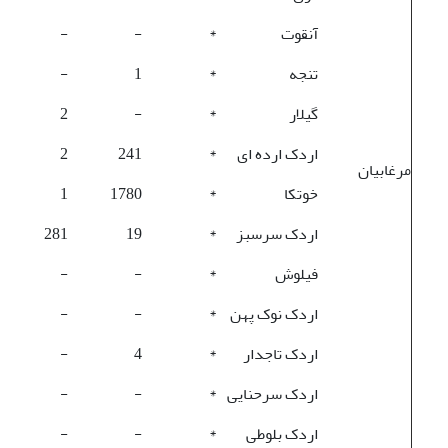
آنقوت
*
-
-
تنجه
*
1
-
گیلار
*
-
2
اردک ارده ای
*
241
2
مرغابیان
خوتکا
*
1780
1
اردک سرسبز
*
19
281
فیلوش
*
-
-
اردک نوک پهن
*
-
-
اردک تاجدار
*
4
-
اردک سرحنایی
*
-
-
اردک بلوطی
*
-
-