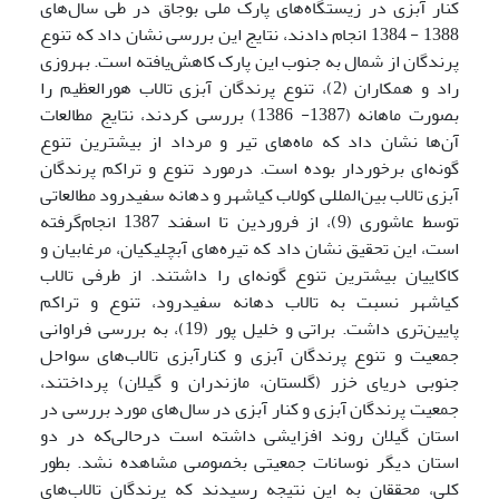
کنار آبزی در زیستگاه‌های پارک ملی بوجاق در طی سال‌های
1388 - 1384 انجام دادند، نتایج این بررسی نشان داد که تنوع
پرندگان از شمال به جنوب این پارک کاهش‌یافته است. بهروزی
راد و همکاران (2)، تنوع پرندگان آبزی تالاب هورالعظیم را
بصورت ماهانه (1387- 1386) بررسی کردند، نتایج مطالعات
آن‌ها نشان داد که ماه‌های تیر و مرداد از بیشترین تنوع
گونه‌ای برخوردار بوده است. درمورد تنوع و تراکم پرندگان
آبزی تالاب بین‌المللی کولاب کیاشهر و دهانه سفیدرود مطالعاتی
توسط عاشوری (9)، از فروردین تا اسفند 1387 انجام‌گرفته
است، این تحقیق نشان داد که تیره‌های آبچلیکیان، مرغابیان و
کاکاییان بیشترین تنوع گونه‌ای را داشتند. از طرفی تالاب
کیاشهر نسبت به تالاب دهانه سفیدرود، تنوع و تراکم
پایین‌تری داشت. براتی‌ و خلیل پور (19)، به بررسی فراوانی
جمعیت و تنوع پرندگان آبزی و کنارآبزی تالاب‌های سواحل
جنوبی دریای خزر (گلستان، مازندران و گیلان) پرداختند،
جمعیت پرندگان آبزی و کنار آبزی در سال‌های مورد بررسی در
استان گیلان روند افزایشی داشته است درحالی‌که در دو
استان دیگر نوسانات جمعیتی بخصوصی مشاهده نشد. بطور
کلی، محققان به این نتیجه رسیدند که پرندگان تالاب‌های