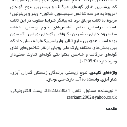
که بیشترین غنای گونه‌ای مارگالف و بیشترین تنوع گونه‌ای
(مربوط به هر سه شاخص سیمپسون، شانون- وینر و بریلوئین)
مربوط به تالاب بوجاق بود که بیانگر شرایط مطلوب در این تالاب
است .براساس نتایج شاخص‌های تنوع زیستی، دهانه
سفیدرود دارای بیشترین یکنواختی گونه‌ای بوزاس- گیبسون
بوده است. همچنین نتایج آنالیز واریانس یک‌طرفه نشان داد که
بین بخش‌های مختلف پارک ملی بوجاق ازنظر شاخص‌های غنای
گونه‌ای مارگالف و شاخص یکنواختی گونه‌ای تفاوت معنی‌دار
وجود دارد (05/0 P <).
واژه‌های کلیدی
: تنوع زیستی، پرندگان زمستان گذران آبزی،
کنار آبزی، وابسته به آب، پارک ملی بوجاق.
* نویسنده مسئول، تلفن: 01823223024، پست الکترونیکی:
rzarkami2002@yahoo.co.uk
مقدمه