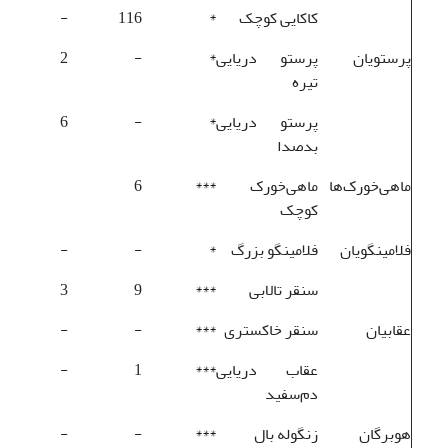
کاکایی کوچک
*
116
-
پرستویان
پرستو دریایی
*
-
2
تیره
پرستو دریایی
*
-
6
بدصدا
ماهی‌خورک‌ها
ماهی‌خورک
***
6
کوچک
فلامینگویان
فلامینگو بزرگ
*
-
-
سنقر تالابی
***
9
3
عقابیان
سنقر خاکستری
***
-
-
عقاب دریایی
***
1
-
دم‌سفید
هوبرگان
زنگوله بال
***
-
-