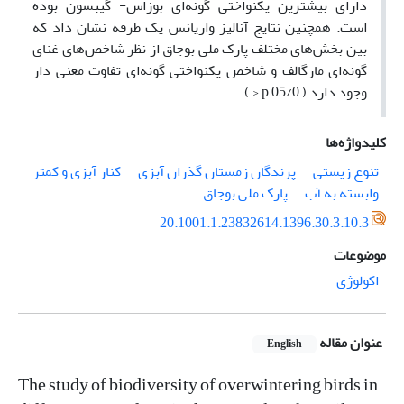
دارای بیشترین یکنواختی گونه‌ای بوزاس- گیبسون بوده
است. همچنین نتایج آنالیز واریانس یک طرفه نشان داد که
بین بخش‌های مختلف پارک ملی بوجاق از نظر شاخص‌های غنای
گونه‌ای مارگالف و شاخص یکنواختی گونه‌ای تفاوت معنی دار
وجود دارد ( 05/0 p < ).
کلیدواژه‌ها
تنوع زیستی
پرندگان زمستان گذران آبزی
کنار آبزی و کمتر
وابسته به آب
پارک ملی بوجاق
20.1001.1.23832614.1396.30.3.10.3
موضوعات
اکولوژی
عنوان مقاله
English
The study of biodiversity of overwintering birds in