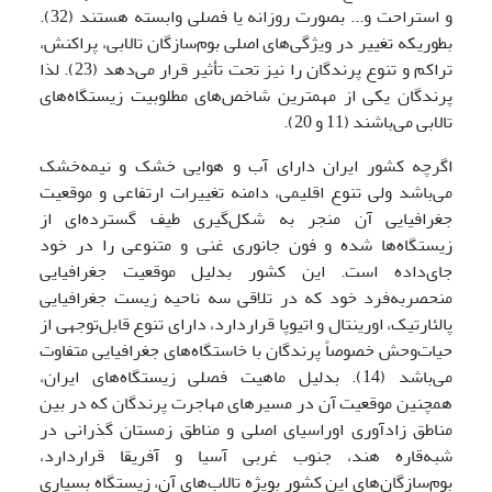
و استراحت و... بصورت روزانه یا فصلی وابسته هستند (32).
بطوریکه تغییر در ویژگی‌های اصلی بوم‌سازگان تالابی، پراکنش،
تراکم و تنوع پرندگان را نیز تحت تأثیر قرار می‌دهد (23). لذا
پرندگان یکی از مهمترین شاخص‌های مطلوبیت زیستگاه‌های
تالابی می‌باشند (11 و 20).
اگرچه کشور ایران دارای آب و هوایی خشک و نیمه‌خشک
می‌باشد ولی تنوع اقلیمی، دامنه تغییرات ارتفاعی و موقعیت
جغرافیایی آن منجر به شکل‌گیری طیف گسترده‌ای از
زیستگاه‌ها شده و فون جانوری غنی و متنوعی را در خود
جای‌داده است. این کشور بدلیل موقعیت جغرافیایی
منحصربه‌فرد خود که در تلاقی سه ناحیه زیست جغرافیایی
پالئارتیک، اورینتال و اتیوپا قراردارد، دارای تنوع قابل‌توجهی از
حیات‌وحش خصوصاً پرندگان با خاستگاه‌های جغرافیایی متفاوت
می‌باشد (14). بدلیل ماهیت فصلی زیستگاه‌های ایران،
همچنین موقعیت آن در مسیرهای مهاجرت پرندگان که در بین
مناطق زادآوری اوراسیای اصلی و مناطق زمستان گذرانی در
شبه‌قاره هند، جنوب غربی آسیا و آفریقا قراردارد،
بوم‌سازگان‌های این کشور بویژه تالاب‌های آن، زیستگاه بسیاری