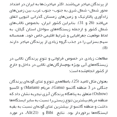
از پرندگان مهاجر می‌باشند. اکثر مهاجرت‌ها به ایران در امتداد
محور شمال- شمال شرق به جنوب- جنوب غرب، بین زمین‌های
زادآوری پالئارتیک و زمین‌های زمستان گذرانی اتیوپی اتفاق
می‌افتد (26 و 31). بنابراین کشور ایران، بخصوص تالاب‌های
شمال کشور و ازجمله زیستگاه‌های سواحل استان گیلان، به
لحاظ موقعیت جغرافیایی و شرایط اقلیمی خاص خود، همه‌ساله
سهم بسزایی را در جذب گروه زیادی از پرندگان مهاجر دارند
(8).
مطالعات زیادی در خصوص فراوانی و تنوع پرندگان تالابی در
زیستگاه‌های آبی بویژه بوم‌سازگان‌های تالابی در داخل و خارج
از کشور انجام‌شده است:
بعنوان مثال لامید (25)، بامطالعه‌ی تنوع و غنای گونه‌ای پرندگان
جنگلی در 3 منطقه گاتسو (Gatsu)، مریام (Mariam) و اکسبو
(Oxbow) متعلق به پناهگاه پرندگان آبزی نیجریه نشان داد که
منطقه مریام بیشترین تنوع زیستی را نسبت به سایر ایستگاه‌ها
داشت و منطقه گاتسو از بیشترین غنای گونه‌ای نسبت به بقیه
ایستگاه‌ها برخوردار بود. نتایج Bibi و Ali(21)، در مورد