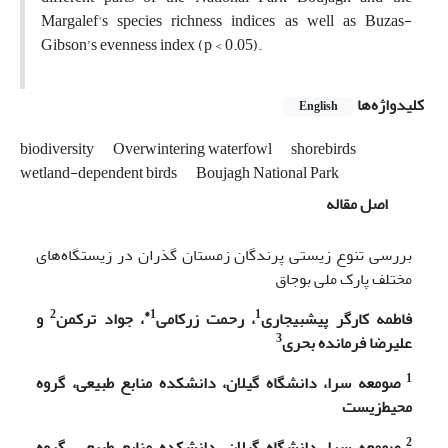
Margalef's species richness indices as well as Buzas-
Gibson’s evenness index (p < 0.05).
کلیدواژه‌ها
English
biodiversity
Overwintering waterfowl
shorebirds
wetland-dependent birds
Boujagh National Park
اصل مقاله
بررسی تنوع زیستی پرندگان زمستان گذران در زیستگاه‌های
مختلف پارک ملی بوجاق
2
1*
1
فاطمه کارگر پیشبیجاری
، رحمت زرکامی
، جواد ترکمن
و
3
علیرضا فرمانده بحری
1
صومعه سرا، دانشگاه گیلان، دانشکده منابع طبیعی، گروه
محیط‌زیست
2
صومعه سرا، دانشگاه گیلان، دانشکده منابع طبیعی، گروه