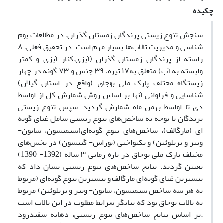
چکیده
سنجش تنوع زیستی پرندگان زمستان گذران، در مطالعات بوم
شناسی و مدیریت تالاب‌ها بسیار مهم است. در تحقیق فعلی‌، ۸
راسته از پرندگان زمستان گذران (آبزی،کنار آبزی و کمتر
وابسته به آب) متعلق به۱۷ تیره، ۳۹ جنس و ۷۳ گونه در چهار
زیستگاه مختلف پارک ملی بوجاق (واقع در استان گیلان)
شناسایی و فراوانی‌ آنها بر اساس روش شمارش کل از اواسط
دی تا اواسط بهمن ماه شمارش گردید. سپس تنوع زیستی
پرندگان با توجه به شاخص‌های تنوع زیستی‌ شامل غنای گونه
ای (مارگالف)، شاخص‌های تنوع گونه‌ای(سیمپسون، شانون-
وینر و بریلوئین) و یکنواختی (بوزاس- گیبسون) در بخش‌های
مختلف پارک ملی بوجاق در بازه زمانی ۳ ساله (1392- 1390)
تعیین گردید. نتایج شاخص‌های تنوع زیستی نشان داد که
بیشترین غنای گونه‌ای مارگالف و بیشترین تنوع گونه‌ای (مربوط
به هر سه شاخص سیمپسون، شانون- وینر و بریلوئین) مربوط
به تالاب بوجاق بود که بیانگر شرایط مطلوب در این تالاب است
.بر اساس نتایج شاخص‌های تنوع زیستی، دهانه سفیدرود