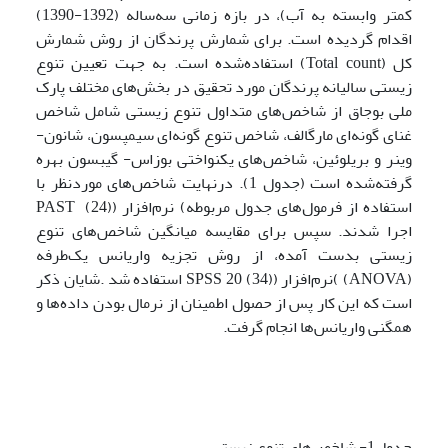
کمتر وابسته به آب)، در بازه زمانی سه‌ساله (1392-1390)
اقدام گردیده است. برای شمارش پرندگان از روش شمارش
کل (Total count) استفاده‌شده است. به جهت تعیین تنوع
زیستی سالیانه پرندگان مورد تحقیق در بخش‌های مختلف پارک
ملی بوجاق از شاخص‌های متداول تنوع زیستی شامل شاخص
غنای گونه‌ای مارگالف، شاخص تنوع گونه‌ای سیمپسون، شانون-
وینر و بریلوئین، شاخص‌های یکنواختی بوزاس- گیبسون بهره
گرفته‌شده است (جدول 1). درنهایت شاخص‌های موردنظر با
استفاده از فرمول‌های جدول مربوطه) نرم‌افزار (PAST (24)
اجرا شدند. سپس برای مقایسه میانگین شاخص‌های تنوع
زیستی بدست آمده، از روش تجزیه واریانس یک‌طرفه
(ANOVA) )نرم‌افزار (SPSS 20 (34) استفاده شد .شایان ذکر
است که این کار پس از حصول اطمینان از نرمال بودن داده‌ها و
همگنی واریانس‌ها انجام گرفت.
جدول1- شاخص‌های تنوع زیستی