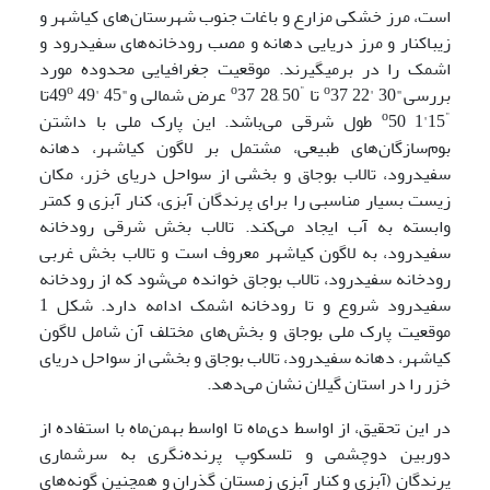
است، مرز خشکی مزارع و باغات جنوب شهرستان‌های کیاشهر و
زیباکنار و مرز دریایی دهانه و مصب رودخانه‌های سفیدرود و
اشمک را در برمی­گیرند. موقعیت جغرافیایی محدوده مورد
o
o
"
o
بررسی"30 '22
37 تا
50 َ28
37 عرض شمالی و"45 '49
49تا
o
"
15'1
50 طول شرقی می‌باشد. این پارک ملی با داشتن
بوم‌سازگان‌های طبیعی، مشتمل بر لاگون کیاشهر، دهانه
سفیدرود، تالاب بوجاق و بخشی از سواحل دریای خزر، مکان
زیست بسیار مناسبی را برای پرندگان آبزی، کنار آبزی و کمتر
وابسته به آب ایجاد می‌کند. تالاب بخش شرقی رودخانه
سفیدرود، به لاگون کیاشهر معروف است و تالاب بخش غربی
رودخانه سفیدرود، تالاب بوجاق خوانده می‌شود که از رودخانه
سفیدرود شروع و تا رودخانه اشمک ادامه دارد. شکل 1
موقعیت پارک ملی بوجاق و بخش‌های مختلف آن شامل لاگون
کیاشهر، دهانه سفیدرود، تالاب بوجاق و بخشی از سواحل دریای
خزر را در استان گیلان نشان می‌دهد.
در این تحقیق، از اواسط دی‌ماه تا اواسط بهمن‌ماه با استفاده از
دوربین دوچشمی و تلسکوپ پرنده‌نگری به سرشماری
پرندگان (آبزی و کنار آبزی زمستان گذران و همچنین گونه‌های