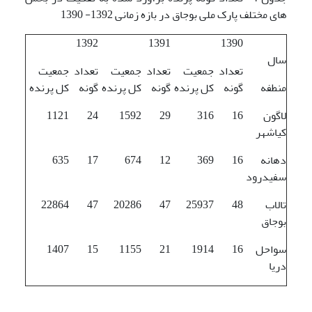
های مختلف پارک ملی بوجاق در بازه زمانی 1392- 1390
1392
1391
1390
سال
تعداد
جمعیت
تعداد
جمعیت
تعداد
جمعیت
منطفه
گونه
کل پرنده
گونه
کل پرنده
گونه
کل پرنده
لاگون
16
316
29
1592
24
1121
کیاشهر
دهانه
16
369
12
674
17
635
سفیدرود
تالاب
48
25937
47
20286
47
22864
بوجاق
سواحل
16
1914
21
1155
15
1407
دریا