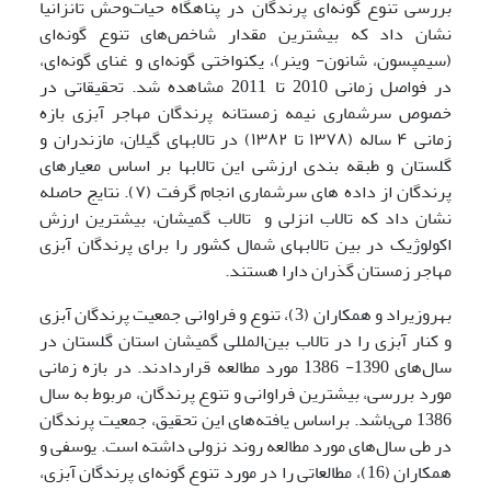
بررسی تنوع گونه‌ای پرندگان در پناهگاه حیات‌وحش تانزانیا
نشان داد که بیشترین مقدار شاخص‌های تنوع گونه‌ای
(سیمپسون، شانون- وینر)، یکنواختی گونه‌ای و غنای گونه‌ای،
در فواصل زمانی 2010 تا 2011 مشاهده شد. تحقیقاتی در
خصوص سرشماری نیمه زمستانه پرندگان مهاجر آبزی بازه
زمانی‌ ۴ ساله (۱۳۷۸ تا ۱۳۸۲) در تالابهای گیلان، مازندران و
گلستان و طبقه بندی ارزشی این تالابها بر اساس معیارهای
پرندگان از داده های سرشماری انجام گرفت (۷). نتایج حاصله
نشان داد که تالاب انزلی و تالاب گمیشان، بیشترین ارزش
اکولوژیک در بین تالابهای شمال کشور را برای پرندگان آبزی
مهاجر زمستان گذران دارا هستند.
بهروزی­راد و همکاران (3)، تنوع و فراوانی جمعیت پرندگان آبزی
و کنار آبزی را در تالاب بین‌المللی گمیشان استان گلستان در
سال‌های 1390- 1386 مورد مطالعه قراردادند. در بازه زمانی
مورد بررسی، بیشترین فراوانی و تنوع پرندگان، مربوط به سال
1386 می‌باشد. براساس یافته‌های این تحقیق، جمعیت پرندگان
در طی سال‌های مورد مطالعه روند نزولی داشته است. یوسفی و
همکاران (16)، مطالعاتی را در مورد تنوع گونه‌ای پرندگان آبزی،