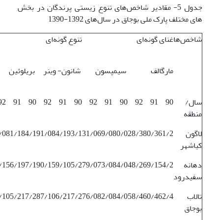
جدول 5- مقادیر شاخص‌های تنوع زیستی پرندگان در بخش
های مختلف پارک ملی بوجاق در سال‌های 1392-1390
شاخص‌ها
غنای گونه‌ای
تنوع گونه‌ای
مارگالف
سیمپسون
شانون- وینر
بریلوئین
سال/
90
91
92
90
91
92
90
91
92
90
91
92
منطقه
لاگون
61/2
80/3
28/3
80/0
69/0
31/0
93/1
84/1
91/0
84/1
81/1
/0
کیاشهر
دهانه
54/2
69/1
48/2
84/0
73/0
79/0
05/2
59/1
90/1
97/1
56/1
/1
سفیدرود
تالاب
62/4
60/4
58/4
84/0
82/0
76/0
17/2
06/2
87/1
17/2
05/2
/1
بوجاق