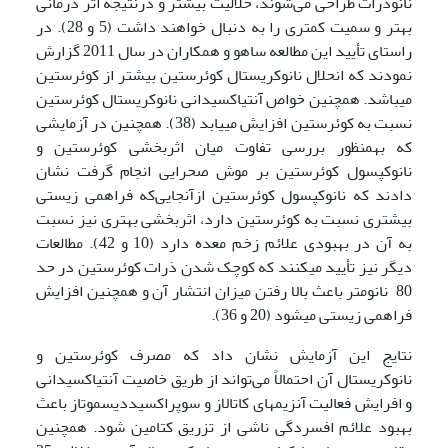
نانوذرات طراحی می‌شوند، حلالیت بیشتر و درنتیجه اثر درمانی
بهتر و سمیت کمتری را به دنبال خواهند داشت (5 و 28). در
راستای تأیید این مطالعه ساهو و همکاران در سال 2011 گزارش
نمودند که انحلال نانوکریستال کوئرستین بیشتر از کوئرستین
می‏باشد. همچنین خواص آنتی‏اکسیدانی نانوکریستال کوئرستین
نسبت به کوئرستین افزایش می­یابد (38). همچنین در آزمایشی
که به­منظور بررسی تفاوت میان اثربخشی کوئرستین و
نانوکپسول کوئرستین بر موش صحرایی انجام گرفت نشان
دادند که نانوکپسول کوئرستین ازآنجایی‌که فراهمی زیستی
بیشتری نسبت به کوئرستین دارد، اثربخشی بهتری نیز نسبت
به آن در بهبودی علائم زخم معده دارد (10 و 42). مطالعات
دیگر نیز تأیید می­کنند که کوچک شدن ذرات کوئرستین در حد
80 نانومتر باعث بالا رفتن میزان انتشار آن و هم­چنین افزایش
فراهمی زیستی می­شود (20 و 36).
نتایج این آزمایش نشان داد که مصرف کوئرستین و
نانوکریستال آن احتمالاً می‌تواند از طریق خاصیت آنتی­اکسیدانی
و افرایش فعالیت آنزیم­های کاتالاز و سوپراکسیددیسموتاز باعث
بهبود علائم افسردگی ناشی از تزریق کتامین شود. همچنین