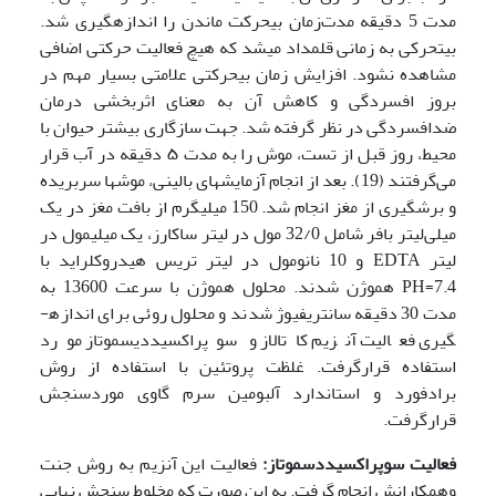
مدت 5 دقیقه مدت‌زمان بی­حرکت ماندن را اندازه­گیری شد.
بی­تحرکی به زمانی قلمداد می­شد که هیچ فعالیت حرکتی اضافی
مشاهده نشود. افزایش زمان بی­حرکتی علامتی بسیار مهم در
بروز افسردگی و کاهش آن به معنای اثر­بخشی درمان
ضدافسردگی در نظر گرفته شد. جهت سازگاری بیشتر حیوان با
محیط، روز قبل از تست، موش را به مدت ۵ دقیقه در آب قرار
می‌گرفتند (19). بعد از انجام آزمایش‏های بالینی، موش‏ها سربریده
و برش‏گیری از مغز انجام شد. 150 میلی­گرم از بافت مغز در یک
میلی‌لیتر بافر شامل 32/0 مول در لیتر ساکارز، یک میلی­مول در
لیتر EDTA و 10 نانومول در لیتر تریس هیدروکلراید با
PH=7.4 هموژن شدند. محلول هموژن با سرعت 13600 به
مدت 30 دقیقه سانتریفیوژ شدند و محلول روئی برای اندازه­
گیری فعالیت آنزیم کاتالاز و سوپراکسیددیسموتاز مورد
استفاده قرارگرفت. غلظت پروتئین با استفاده از روش
برادفورد و استاندارد آلبومین سرم گاوی موردسنجش
قرارگرفت.
فعالیت سوپراکسیددسموتاز:
فعالیت این آنزیم به روش جنت
وهمکارانش انجام گرفت. به این صورت که مخلوط سنجش نهایی