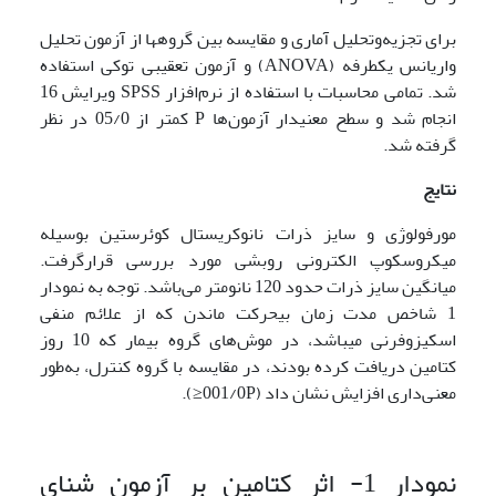
برای تجزیه‌وتحلیل آماری و مقایسه بین گروه­ها از آزمون تحلیل
واریانس یکطرفه (ANOVA) و آزمون تعقیبی توکی استفاده
شد. تمامی محاسبات با استفاده از نرم‌افزار SPSS ویرایش 16
انجام شد و سطح معنی­دار آزمون‌ها P کمتر از 05/0 در نظر
گرفته شد.
نتایج
مورفولوژی و سایز ذرات نانوکریستال کوئرستین بوسیله
میکروسکوپ الکترونی روبشی مورد بررسی قرارگرفت.
میانگین سایز ذرات حدود 120 نانومتر می‌باشد. توجه به نمودار
1 شاخص مدت زمان بی­حرکت ماندن که از علائم منفی
اسکیزوفرنی می­باشد، در موش‌های گروه بیمار که 10 روز
کتامین دریافت کرده بودند، در مقایسه با گروه کنترل، به‌طور
معنی‌داری افزایش نشان داد (001/0P≤).
نمودار 1- اثر کتامین بر آزمون شنای