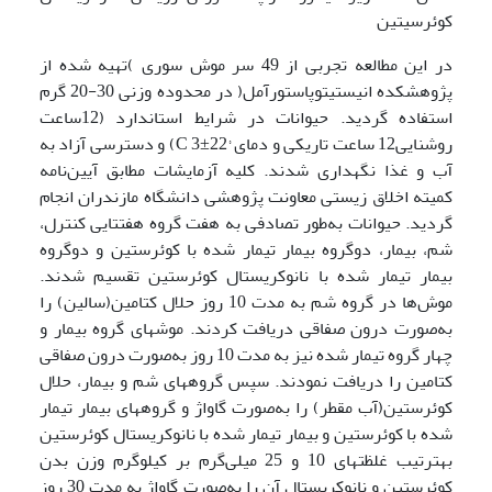
کوئرسیتین
در این مطالعه تجربی از 49 سر موش سوری )تهیه ‌شده از
پژوهشکده انیستیتوپاستورآمل( در محدوده وزنی 30-20 گرم
استفاده گردید. حیوانات در شرایط استاندارد (12ساعت
روشنایی12 ساعت تاریکی و دمای °C 3±22) و دسترسی آزاد به
آب و غذا نگهداری شدند. کلیه آزمایشات مطابق آیین‌نامه
کمیته اخلاق زیستی معاونت پژوهشی دانشگاه مازندران انجام
گردید. حیوانات به‌طور تصادفی به هفت گروه هفت­تایی کنترل،
شم، بیمار، دوگروه بیمار تیمار شده با کوئرستین و دوگروه
بیمار تیمار شده با نانوکریستال کوئرستین تقسیم شدند.
موش‌ها در گروه­ شم به مدت 10 روز حلال کتامین(سالین) را
به‌صورت درون صفاقی دریافت کردند. موش­های گروه بیمار و
چهار گروه تیمار شده نیز به مدت 10 روز به‌صورت درون صفاقی
کتامین را دریافت نمودند. سپس گروه­های شم و بیمار، حلال
کوئرستین(آب مقطر) را به‌صورت گاواژ و گروه­های بیمار تیمار
شده با کوئرستین و بیمار تیمار شده با نانوکریستال کوئرستین
به­ترتیب غلظت­های­ 10 و 25 میلی‌گرم بر کیلوگرم وزن بدن
کوئرستین و نانوکریستال آن را به‌صورت گاواژ به مدت 30 روز