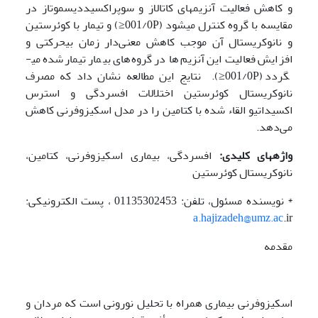
و کاهش فعالیت آنزیم­های کاتالاز و سوپراکسیددیسموتاز در
مقایسه با گروه کنترل می­شود (001/0P≤) و ‌تیمار با کوئرستین
و نانوکریستال آن موجب کاهش معنی‌دار زمان بی­حرکتی و
افزایش فعالیت این آنزیم‌ها در گروه‌های بیمار تیمارشده می­
گردد (001/0P≤). نتایج این مطالعه نشان داد که مصرف
نانوکریستال کوئرستین اختلالات افسردگی و استرس
اکسیداتیو القاء شده با کتامین را در مدل اسکیزوفرنی کاهش
می‌دهد.
واژه­های کلیدی:
افسردگی، بیماری اسکیزوفرنی، کتامین،
نانوکریستال کوئرستین
* نویسنده مسئول، تلفن: 01135302453 ، پست الکترونیکی:
a.hajizadeh@umz.ac
.ir
مقدمه
اسکیزوفرنی بیماری همراه با تحلیل نورونی است که مردان و