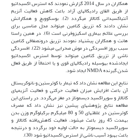
همکاران در سال 2014 گزارش نمودند که استرس اکسیداتیو
از طریق القای رادیکال‏های آزاد باعث کاهش فعالیت آنزیم
آنتی‏اکسیدانی کاتالاز می­گردد (2). بوسکوویچ و همکارانش
نشان دادند که تزریق کتامین می­تواند مدل مناسبی برای
بررسی علائم بیماری اسکیزوفرنی است (6). در همین راستا
هانت و همکاران پیشنهاد نمودند تزریق درون‏صفاقی کتامین
سبب بروز افسردگی در موش صحرایی می­شود (22). افسردگی
ناشی از تزریق کتامین می­تواند توسط استرس اکسیداتیو
ایجادشده به­وسیله رادیکال­های قوی و یا احتمالاً از طریق فعال
شدن گیرنده NMDA ایجاد شود.
نتایج این مطالعه نشان داد که تیمار با کوئرستین و نانوکریستال
آن باعث افزایش میزان فعالیت حرکتی و فعالیت آنزیم­های
کاتالاز و سوپراکسید دیسموتاز در مغز ‏می‌گردد. در راستای این
مطالعه نتایج پژوهش‏های پیشین نیز نشان داد که مصرف
کوئرستین در غلظت‏های 50 و 80 میلی­گرم برکیلوگرم وزن بدن
به­مدت 45 روز باعث می‍شود، فعالیت کاهش‌یافته کاتالاز و
سوپراکسید دیسموتاز به حالت اولیه خود برگردد و درنتیجه
باعث بهبود آسیب ناشی از استرس اکسیداتیو شود (30).