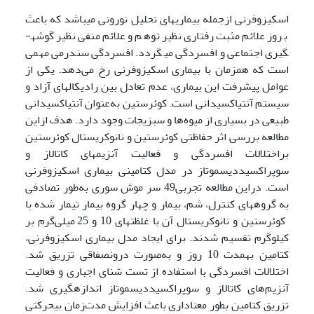
اسکیزوفرنی ازجمله بیماری­های تحلیل نورونی می‏باشد که باعث
بروز علائم مثبت رفتاری نظیر توهم و علائم منفی نظیر گوشه­
گیری اجتماعی و افسردگی می­گردد. افسردگی سندرمی مهمی
است که همزمان با بیماری اسکیزوفرنی رخ می‌دهد. یکی از
عوامل پیشرفت این بیماری، عدم تعادل بین رادیکال­های آزاد و
سیستم آنتی­اکسیدانی است. کوئرستین به‌عنوان آنتی­اکسیدانی
طبیعی در بسیاری از میوه‌ها و سبزیجات وجود دارد. هدف ازاین
مطالعه بررسی اثر حفاظتی کوئرستین و نانوکریستال کوئرستین
براختلالات افسردگی و فعالیت آنزیم‏های کاتالاز و
سوپراکسیددیسموتاز در مدل کتامینی بیماری اسکیزوفرنی
است. دراین مطالعه تجربی49 سر موش سوری به‌طور تصادفی
به گروه­های کنترل، شم، بیمار و چهار گروه بیمار تیمار شده با
کوئرستین و نانوکریستال آن با غلظت­های 10 و 25 میلی‌گرم بر
کیلوگرم تقسیم شدند. برای ایجاد مدل بیماری اسکیزوفرنی،
کتامین به­مدت 10 روز و به‌صورت درون­صفاقی تزریق شد.
اختلالات افسردگی با استفاده از تست شنای اجباری و فعالیت
آنزیم‌های کاتالاز و سوپراکسیددیسموتاز اندازه­گیری شد.
تزریق کتامین بطور معناداری باعث افزایش مدت‌زمان بی­حرکتی