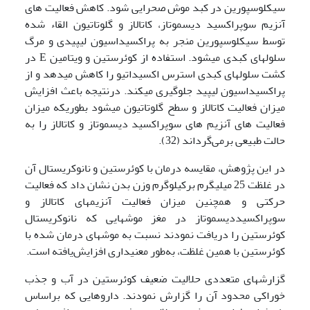
سیکلوسپورین در کبد موش صحرایی شود. کاهش فعالیت های
آنزیم سوپراکسید دیسموتاز، کاتالاز و گلوتاتیون القاء شده
توسط سیکلوسپورین منجر به پراکسیداسیون لیپیدی و مرگ
سلول­های کبدی می­شود. استفاده از کوئرستین و ویتامین E در
کشت سلول­های کبدی استرس اکسیداتیو را کاهش می­دهد و از
پراکسیداسیون لیپید جلوگیری می­کند. درنتیجه باعث افزایش
میزان فعالیت کاتالاز و سطح گلوتاتیون می‍شود بطوریکه میزان
فعالیت های آنزیم های سوپراکسید دیسموتاز و کاتالاز را به
حالت طبیعی برمی‌گرداند (32).
در این پژوهش، مقایسه درمان با کوئرستین و نانوکریستال آن
در غلظت 25 میلی­گرم برکیلوگرم وزن بدن نشان داد که فعالیت
حرکتی و همچنین میزان فعالیت آنزیم­های کاتالاز و
سوپراکسیددیسموتاز در مغز موش­هایی که نانوکریستال
کوئرستین را دریافت نمودند نسبت به موش­های درمان شده با
کوئرستین با همین غلظت، به‌طور معنی­داری افزایش‌یافته است.
گزارش­های متعددی حلالیت ضعیف کوئرستین در آب و جذب
خوراکی محدود آن را گزارش نمودند. داروهایی که براساس