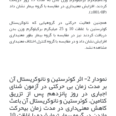
کردند، افزایش معنی­داری در مقایسه با گروه بیمار نشان داد
(001/0P≤).
هم­چنین فعالیت حرکتی در گروه­هایی که نانوکریستال
کوئرستین با غلظت 10 و 25 میلی­گرم برکیلوگرم وزن بدن
دریافت کردند نیز در مقایسه با گروه بیمار بطور معنی­داری
افزایش نشان داد و در مقایسه با گروه کنترل اختلاف معنی­داری
مشاهده نشد.
نمودار 2- اثر کوئرستین و نانوکریستال آن
بر مدت زمان بی حرکتی در آزمون شنای
اجباری در روز پانزدهم پس از تزریق
کتامین. کوئرستین و نانوکریستال آن باعث
کاهش معنی‌داری در مدت زمان بی­حرکت
ماندن در گروه بیمار ‌تیمارشده با غلظت 10