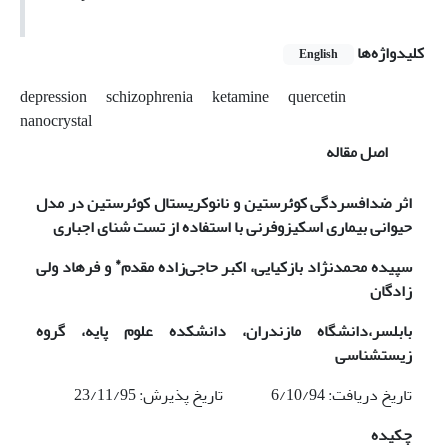
کلیدواژه‌ها
English
depression
schizophrenia
ketamine
quercetin
nanocrystal
اصل مقاله
اثر ضدافسردگی کوئرستین و نانوکریستال کوئرستین در مدل
حیوانی بیماری اسکیزوفرنی با استفاده از تست شنای اجباری
*
سپیده محمدنژاد بازکیایی، اکبر حاجی‌زاده مقدم
و
فرهاد ولی
زادگان
بابلسر،
دانشگاه مازندران
، دانشکده علوم پایه
، گروه
زیست‏شناسی
تاریخ دریافت: 6/10/94 تاریخ پذیرش: 23/11/95
چکیده