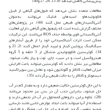
پیش‌پیشانی کاهش می‏دهد (8، 13، 26، 27 و40).
مطالعات متعدد نشان می‌دهد که فنول‌های گیاهی از قبیل
فلاونوئیدهاو اسیدهای فنلیک می‌توانند به‌عنوان
آنتی‌اکسیدان‌های طبیعی عمل کنند (44). در پژوهش‌های
مختلف گزارش ‌شده است که پلی­فنول‌های گیاهی دارای فعالیت
آنتی‌اکسیدانی قوی بواسطه حذف ROS می‌باشند. این ترکیبات
ممکن است اثرات آنتی‏اکسیدانی خود را از طریق آبشارهای
سیگنالینگ پروتئین کیناز و لیپید کیناز اعمال کنند (2، 21 و
34). کوئرستین فلاوونوئیدی متشکل از 3 حلقه و 5 گروه
هیدروکسیل است و در سیب، چای، توت و پیاز یافت می­شود.
مطالعاتی نیز نشان دادند که کوئرستین می­تواند باعث افزایش
میزان فعالیت کاتالاز و گلوتاتیون شود و تعادل بین سوپراکسید
دیسموتاز و کاتالاز را به حالت طبیعی برگرداند (35).
با این ‌حال کوئرستین حلالیت ضعیفی دارد و به مقدار کم در آب
حل می­شود، بنابراین جذب آن در بدن نیز محدود می‌باشد
(28). علاوه براین، داروهای کم‏محلول در آب اثر تجمعی دارند و
استفاده از آن­ها می­تواند باعث ایجاد عوارض جانبی مانند نارسایی
شدید تنفسی گردد. امروزه برای حل این مشکل و افزایش