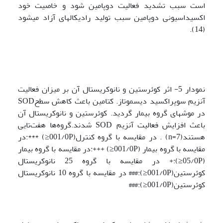
است سبب تشدید فعالیت دوپامین شود و خاصیت خود
اکسیداسیونی دوپامین سبب تولید رادیکال­های آزاد می‏شود
(14).
نمودار 5- اثر کوئرستین و نانوکریستال آن بر میزان فعالیت
آنزیم سوپراکسید دیسموتاز. کتامین باعث کاهش سطحSOD
در موش‏های گروه بیمار گردید. کوئرستین و نانوکریستال آن
باعث افزایش فعالیت آنزیم SOD شدند.گروه‌ها هفت‌تایی
هستند(n=7) . در مقایسه با گروه کنترل(001/0P≤) ***:در
مقایسه با گروه بیمار (001/0P≤) +++:در مقایسه با گروه بیمار
(05/0P≤):+ در مقایسه با گروه 25 نانوکریستال
کوئرستین(001/0P≤):### در مقایسه با گروه 10 نانوکریستال
کوئرستین(001/0P≤):###