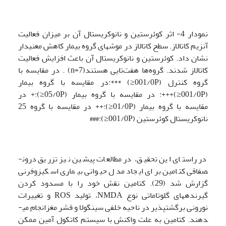
نمودار 4- اثر کوئرستین و نانوکریستال آن بر میزان فعالیت
آنزیم کاتالاز. سطح کاتالاز در موش‏های گروه بیمار کاهش معنی‏دار
نشان داد. کوئرستین و نانوکریستال آن باعث افزایش فعالیت
کاتالاز شدند. گروه‌ها هفت‌تایی هستند(n=7) . در مقایسه با
گروه کنترل (001/0P≤) ***:در مقایسه با گروه بیمار
(001/0P≤)+++: در مقایسه با گروه بیمار (05/0P≤):+ در
مقایسه با گروه بیمار (01/0P≤):++ در مقایسه با گروه 25
نانوکریستال کوئرستین (001/0P≤):###
در راستای این تحقیق، در مطالعات پیشین نیز تزریق درون­
صفاقی کتامین برای ایجاد مدل حیوانی بیماری اسکیزوفرنی
گزارش شد (29). کتامین نقش خود را با مسدود کردن
گیرنده­های گلوتاماتی نوع NMDA، تولید ROS و تغییرات
نورونی برگشت­پذیر در ناحیه خلفی سینگولا و قشر مغزانجام می­
دهند. کتامین به علت واکنش با سیستم کاتکول آمین ممکن