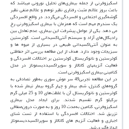
اسکیزوفرنی از جمله بیماری‌های تحلیل نورونی می‏باشد که
باعث بروز علائم مثبت رفتاری نظیر توهم و علائم منفی نظیر
گوشه‌گیری اجتماعی و افسردگی می‌گردد. در واقع افسردگی
یک سندرم مهم است که همزمان با بیماری اسکیزوفرنی رخ
می دهد. یکی از عوامل پیشرفت این بیماری، عدم تعادل بین
رادیکال‌های آزاد و سیستم آنتی‌اکسیدانی است. کوئرستین
به عنوان آنتی‌اکسیدانی طبیعی در بسیاری از میوه ‌ها و
سبزیجات وجود دارد. هدف از این مطالعه بررسی اثر حفاظتی
کوئرستین و نانوکریستال کوئرستین بر اختلالات افسردگی و
فعالیت آنزیم‏های کاتالاز و سوپراکسیددیسموتاز در مدل
کتامینی بیماری اسکیزوفرنی است.
در این مطالعه تجربی49 سر موش سوری به‌طور تصادفی به
گروه‌های کنترل، شم، بیمار و چهار گروه بیمار تیمار شده با
کوئرستین و نانوکریستال آن با غلظت‌های 10 و 25 میلی گرم
برکیلو گرم تقسیم شدند. برای ایجاد مدل بیماری
اسکیزوفرنی، کتامین به‌مدت 10 روز و به صورت درون‌صفاقی
تزریق شد. اختلالات افسردگی با استفاده از تست شنای
اجباری و فعالیت آنزیم های کاتالاز و سوپراکسیددیسموتاز
اندازه‌گیری شد.