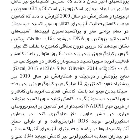
پژوهش­های اخیر نشان دادند که استرس اکسیداتیو نیز عامل
مؤثری در ایجاد بیماری اسکیزوفرنی است (5 و 34). همچنین
اولیویئرا و همکارانش در سال 2009 گزارش دادند که کتامین
موجب کاهش فعالیت آنزیم‏های کاتالاز و سوپراکسید دیسموتاز
در تمام نواحی مغز و پراکسیداسیون لیپیدها، آسیب‌های
اکسیداتیو پروتئین و DNA می‌شود (16). مطالعات پیشین
نشان می­دهد که تزریق درون صفاقی کتامین با غلظت 25 میلی­
گرم برکیلوگرم وزن بدن به مدت 8 روز متوالی باعث کاهش
فعالیت آنزیم سوپراکسید دیسموتاز و کاتالاز در هیپوکامپ می­
گردد (25){Gazal, 2015 #123;da Silva Oliveira, 2014 #40}.
نتایج پژوهش رادونجیک و همکارانش در سال 2010 نیز
پیشنهاد نمود که تزریق 10 میلی­گرم بر کیلوگرم وزن بدن فن­
سیکلیدین می­تواند باعث کاهش فعالیت آنزیم­های کاتالاز و
سوپراکسید دیسموتاز گردد. کاهش تولید سوپراکسید می‏تواند
از طریق مهار NADPH اکسیداز از اثر کتامین بر اینترنورون­های
مهاری در قشر جلویی مغز جلوگیری کند. در بیماری
اسکیزوفرنی تولید ROS افزایش‌یافته و از طرفی سطح
آنتی‌اکسیدان‌ها در پلاسما و فعالیت‏های آنزیم‏های آنتی‌اکسیدانی
در بیماران مبتلابه اسکیزوفرنی نیز کاهش می­یابد (34). علی و