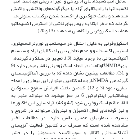
شامل آنتی­اکسیدان­های آنزیمی و غیر آنزیمی می­باشد. آنتی­
اکسیدان­ها با رادیکال­های آزاد یا دیگرگونه‌های واکنشی، واکنش
می­دهند و باعث جلوگیری از اکسید شدن ترکیبات سلولی می­
گردند که خطر ابتلا به بیماری­های ناشی از استرس اکسیداتیو
همانند اسکیزوفرنی را کاهش می­دهند (13 و 20).
اسکیزوفرنی به دلیل اختلال در سیستم­های نورو­ترانسمیتری،
استرس اکسیداتیو و عدم تعادل بین رادیکال­های آزاد و سیستم
آنتی­اکسیدانی به وجود می­آید (3). تغییر در عملکرد گیرنده­
هایNMDAگلوتامات در ایجاد اسکیزوفرنی نقش مهمی دارد (9
و 31). مطالعات پیشین نشان داده که با تزریق آنتاگونیست­های
گیرنده­ی NMDA،ازجمله کتامین می­توان این بیماری را مدل­
سازی نمود (3 و 12). کتامین باعث افزایش سطوح سیتوکین
پیش­التهابی اینترلوکین 6 در مغز می‏شود که می­تواند منجر به
القاء علائم اسکیزوفرنی شود (42 و 43). آزادسازی این فاکتورها
و نیز گونه‌های فعال اکسیژن و نیتروژن می‌تواند در شروع و
پیشرفت بیماری­های عصبی نقش دارد. در مطالعات اخیر
مشاهده ‌شده است که مصرف حاد کتامین فعالیت آنزیم‏های
آنتی­اکسیدانی کاتالاز و سوپراکسید دیسموتاز را در قشر