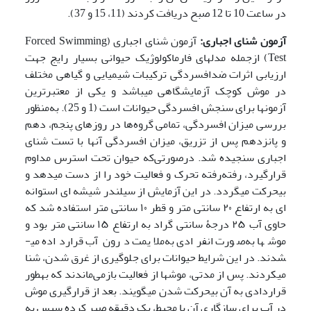
در ساعت 10 تا 12 صبح دریافت کردند (11، 15 و 37).
آزمون شنای اجباری:
آزمون شنای اجباری (Forced Swimming
Test) ازجمله مدل­های فارماکولوژیک حیوانی بسیار رایج جهت
ارزیابی اثرات ضدافسردگی ترکیبات شیمیایی و گیاهی مختلف
در موش کوچک آزمایشگاهی می­باشد و یکی از معتبرترین
آزمون­ها برای سنجش افسردگی حیوانات است (1 و 25). به‌منظور
بررسی میزان افسردگی، تمامی گروه‌ها در روزهای پنجم، دهم
و پانزدهم پس از تزریق، میزان افسردگی آنها با تست شنای
اجباری سنجیده شد. درصورتی‌که حیوان تحت استرس مداوم
قرارگیرد، رفته‌رفته تحرک و فعالیت خود را از دست می­دهد و
بی­حرکت می­گردد. در این آزمایش از سیلندر شیشه ای استوانه
ای به ارتفاع ۲۰ سانتی متر و قطر ۱۰ سانتی متر استفاده شد که
حاوی آب ۲۵ درجۀ سانتی گراد به ارتفاع ۱۵ سانتی متر بود و
موش­ها به‌صورت انفرادی به‌ملایمت درون آب قرارداده می­
شدند. در این شرایط حیوانات برای جلوگیری از غرق شدن، شنا
می­کردند. پس از مدتی، موش­ها از فعالیت بازمی‌ماندند که به­طور
قراردادی به آن بی­حرکت شدن می­گویند. بعد از قرار­گیری موش
در آب برای سازگاری آن با محیط، یک دقیقه صبر کرده سپس به