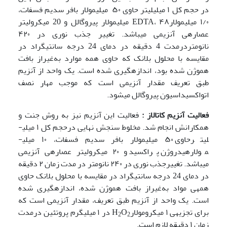
در حجم کل ۱ میلی­لیتر حاوی ۵۰ میلی­مولار بافر سدیم فسفات،
۱/۰ میلی­مولارEDTA، ۴۸ میلی­مولار پیروگالل و 20 میکرولیتر
عصاره‏ی آنزیمی می‏باشد. تغییر جذب نوری در ۴۲۰
نانومتردرمدت 4 دقیقه در دمای 24 درجه سانتی­گراد در
مقایسه با محلول بلانک که حاوی همه موارد به‌غیراز بافت
هموژن شده بود، اندازه­گیری شده است. یک واحد از آنزیم
طبق تعریف مقدار آنزیمی است که موجب مهار نصف
اتواکسیداسیون پیروگالل می­شود.
فعالیت آنزیم کاتالاز :
فعالیت این آنزیم نیز به روش جنت و
همکارانش انجام شد. مخلوط سنجش نهایی درحجم کل ۱ میلی­
لیترحاوی ۵۰ میلی­مولار بافر سدیم فسفات، ۱۰ میلی­
مولارهیدروژن پراکسید و ۲۰ میکرولیتر عصاره‏ی آنزیمی
می‏باشد. تغییرجذب نوری در ۲۴۰ نانومتر در مدت زمان ۲ دقیقه
در دمای 24 درجه سانتی‏گراد در مقایسه با محلول بلانک حاوی
همه‏ی مواد به‌غیراز بافت هموژن شده، اندازه‏گیری شده
است. یک واحد از آنزیم طبق تعریف، مقدار آنزیمی است که
برای تجزیه‏ی ۱ میکرومولارH
O
در ۱ میلی‏گرم پروتئین درمدت
2
2
زمان ۱ دقیقه لازم است.