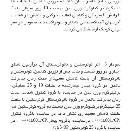
بررسی نتایج حاضر نشان داد که تزریق کتامین با غلظت 10
میلی­گرم بر کیلوگرم وزن بدن به‏مدت 10 روز متوالی باعث
افزایش افسردگی و کاهش فعالیت حرکتی و کاهش در فعالیت
آنزیم‏های آنتی‏اکسیدانی کاتالاز و سوپراکسید دیسموتاز در مغز
موش کوچک آزمایشگاهی گردید.
نمودار 3- اثر کوئرستین و نانوکریستال آن برآزمون شنای
اجباری در روز بیست و پنجم پس از تزریق کتامین. کوئرستین و
نانوکریستال آن باعث کاهش معنی‌دار مدت زمان بی­حرکت
ماندن در گروه بیمار ‌تیمارشده با غلظت 10 و 25 میلی­گرم
برکیلوگرم وزن بدن در مقایسه با گروه کنترل شدند. مدت
زمان بی­حرکت ماندن در گروه نانوکریستال کوئرستین با غلظت
25 میلی­گرم برکیلوگرم وزن بدن نسبت به گروه کوئرستین هم
غلطت کاهش معنی­داری نشان داد. در مقایسه باگروه کنترل
(001/0P≤)***:، درمقایسه باگروه بیمار(001/0P≤)+++: ، در
مقایسه با گروه 25 کوئرستین 5/0P≤ :#