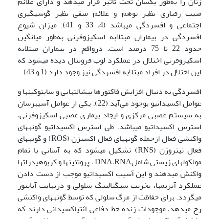
زنان را به‌طور یکسان تحت تأثیر قرار می­دهد و دارای علائم
مثبت رفتاری نظیر توهم و علائم منفی نظیر گوشه­گیری
اجتماعی و افسردگی می­باشد (4، 33 و 41). میزان شیوع
افسردگی در بیماران مبتلابه اسکیزوفرنی به‌طور میانگین
حدود 22 تا 75 درصد است. درواقع در بیماران مبتلابه
اسکیزوفرنی اختلال در عملکرد لوب فرونتال دیده می­شود که
این اختلال در افراد مبتلابه افسردگی نیز وجود دارد (1 و 43).
افسردگی به دنبال افزایش فاکتورها پیش­التهابی و سایتوکین­ها و
عوامل اکسیداتیو بوجود می‌آید (22). یکی از عوامل آسیب­رسان
به سیستم عصبی مرکزی و ایجاد بیماری عصبی اسکیزوفرنی،
استرس اکسیداتیو می­باشد. طی استرس اکسیداتیو گونه­های
واکنشی فعال ازجمله گونه‏های فعال اکسیژن (ROS) و گونه­های
فعال نیتروژن (RNS) تشکیل می­شود که به ‌آسانی با تمام
مولکول­های زیستی شاملDNA،RNA ، پروتئین­ها و کربوهیدرات­ها
واکنش می­دهند و این آسیب اکسیداتیو موجب از دست دادن
عملکرد آنزیم­ها، تخریب سیگنالینگ سلولی و درنهایت آپاپتوز
می­گردد. برای حفاظت از مرگ سلولی که توسط گونه­های واکنشی
رخ می­دهد، موجودات زنده خط دفاعی آنتی‏اکسیدانی دارند که