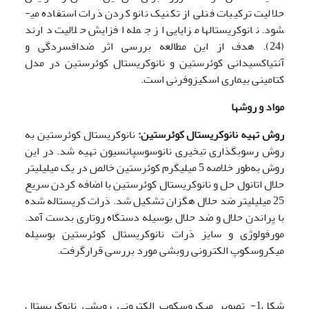
حلالیت ترکیبات فنلی از تکنیک نانو کردن ذرات استفاده می­
شود. نانوکریستال­ها مزایایی از جمله افزایش حلالیت دارند
(24). هدف از این مطالعه بررسی اثر ضدافسردگی و
آنتی‏اکسیدانی کوئرستین و نانوکریستال کوئرستین در مدل
کتامینی بیماری اسکیزوفرنی است.
مواد و روشها
روش تهیه نانوکریستال کوئرستین:
نانوکریستال کوئرستین به
روش رسوب­گذاری تبخیری نانوسوسپانسیون تهیه شد. در این
روش به‌طور خلاصه 5 میلی­گرم کوئرستین خالص در یک میلی­لیتر
حلال اتانول حل و نانوکریستال کوئرستین با اضافه کردن سریع
25 میلی­لیتر ضد حلال هگزان تشکیل شد. ذرات کریستاله شده
با پراندن حلال و ضد حلال بوسیله دستگاه روتاری بدست آمد.
مورفولوژی و سایز ذرات نانوکریستال کوئرستین بوسیله
میکروسکوپ الکترونی روبشی مورد بررسی قرارگرفت.
شکل1- تصویر میکروسکوپ الکترونی رویشی نانوکریستال