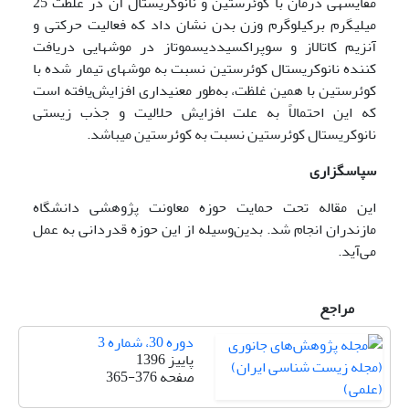
مقایسه‏ی درمان با کوئرستین و نانوکریستال آن در غلظت 25
میلی­گرم برکیلوگرم وزن بدن نشان داد که فعالیت حرکتی و
آنزیم کاتالاز و سوپراکسیددیسموتاز در موش­هایی دریافت
کننده نانوکریستال کوئرستین نسبت به موش­های تیمار شده با
کوئرستین با همین غلظت، به‌طور معنی­داری افزایش‌یافته است
که این احتمالاً به علت افزایش حلالیت و جذب زیستی
نانوکریستال کوئرستین نسبت به کوئرستین می­باشد.
سپاسگزاری
این مقاله تحت حمایت حوزه معاونت پژوهشی دانشگاه
مازندران انجام شد. بدین‌وسیله از این حوزه قدردانی به عمل
می‌آید.
مراجع
دوره 30، شماره 3
پاییز 1396
صفحه
365-376