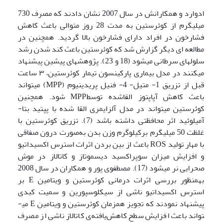
ادوارد و همکارانش در سال 2007 نشان دادند که مصرف 730
میلی­گرم از کوئرستین به مدت 28 روز متوالی باعث کاهش
فشارخون در افراد دارای فشارخون بالا گردید. هم‏چنین در
مطالعه ای دیگر گزارش شد که کوئرستین باعث کند شدن رشد
سلول­های سرطانی می­شود (18 و 23). پژوهش‏های پیشین پیشنهاد
می­کنند در مدل بیماری پارکینسون تیمار کوئرستین، ۳ ساعت
قبل از تزریق 1- متیل- 4- فنیل پریدینیوم (MPP) می‏تواند
باعث کاهش آپاپتوز القاشده توسطMPP شود. هم‏چنین
کوئرستین می­تواند در مدل آلزایمری القا شده با پپتید بتا-
آمیلوئید اثر محافظتی داشته باشد (7). تزریق کوئرستین با
غلظت 50 میلی­گرم برکیلوگرم وزن بدن به‌صورت درون صفاقی
با مهار تولید ROS باعث از بین بردن اثرات استرس اکسیداتیو
و افزایش میزان سوپراکسید دیسموتاز و کاتالاز در موش
صحرایی نر می‏شود (17). مصطفوی پور و همکاران در سال 2008
به‏منظور بررسی اثرات درمانی کوئرستین و ویتامین E بر
استرس اکسیداتیو ناشی از سیکلوسپورین و سمیت کبدی
پیشنهاد نمودند که تجویز همزمان کوئرستین و ویتامین E می­
تواند باعث افزایش سطح کاهش‌یافته‌ی کاتالاز ناشی از مصرف