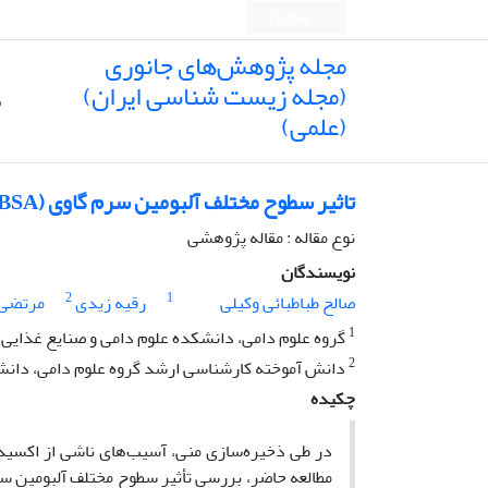
English
مجله پژوهش‌های جانوری
(مجله زیست شناسی ایران)
ص
(علمی)
تاثیر سطوح مختلف آلبومین سرم گاوی (BSA) بر کیفیت منی قوچ عربی طی ذخیره آن در 5 درجه سانتی گراد
نوع مقاله : مقاله پژوهشی
نویسندگان
2
1
صالح طباطبائی وکیلی
رقیه زیدی
مرتضی 
1
گروه علوم دامی، دانشکده علوم دامی و صنایع غذایی،
2
دانش آموخته کارشناسی ارشد گروه علوم دامی، دانشک
چکیده
در طی ذخیره‌سازی منی، آسیب‌های ناشی از اکسی