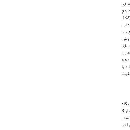
­های
خروج
عنصر روی از سطح سلول اسپرم، غشای پلاسمایی ناپایدار شده و اسپرم مستعد ظرفیت­دار شدن و واکنش آکروزومی خواهد شد (32).
مایی
ح نیز
سترش
ریب غشای
منی،
‌داده و
درصد اسپرم‏های مرده افزایش می‏یابد. بنابراین، افزودن آلبومین به مایع منی می‏تواند در حفظ و زنده­مانی اسپرم‏ها مؤثر باشد (14). با
یفیت
ایستگاه
دامپروری دانشگاه کشاورزی و منابع طبیعی رامین خوزستان واقع در 36 کیلومتری شمال­شرقی اهواز انجام شد. برای این منظور، از 8
ده شد.
از قوچ­ها در