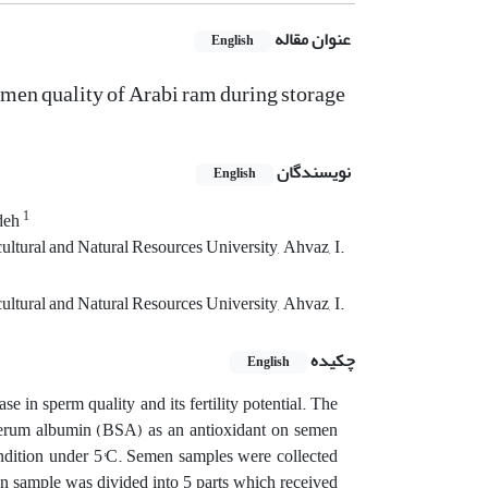
عنوان مقاله
English
emen quality of Arabi ram during storage
نویسندگان
English
1
deh
ltural and Natural Resources University, Ahvaz, I.
ltural and Natural Resources University, Ahvaz, I.
چکیده
English
 in sperm quality and its fertility potential. The
e serum albumin (BSA) as an antioxidant on semen
condition under 5°C. Semen samples were collected
n sample was divided into 5 parts which received