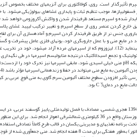
رم تأثیرگذار است. روی، کوفاکتوری برای آنزیم­های مختلف بخصوص آنزیم
ر فسفولیپازها، موجب تنظیم ثبات و پایداری غشاهای بیولوژیکی می­شود. با 
ق خارج­ کردن عنصر روی از سطح اسپرم و تغییر ترکیب لیپید غشای پلاس
ومین در قدرت باروری جنس نر از طریق ظرفیت‏دار کردن اسپرم و آماده­سازی آن برای لقا
د در مایع منی و با عمل جاروب­گری خود، یون­های فلزی عامل پیشرفت و گ
واکنش­های پراکسیداسیون سلولی را جذب و حذف می­نماید (12). لیزوزوم که از اسپرم‏های مرده آزاد می‏شود، خود در تخ
تئولیتیک و تجمع اسیدلاکتیک درنتیجه متابولیسم اسپرم‏ها در طی نگهداری 
اثرات نامطلوبی بر سلامتی غشای اسپرم دارند. زمانی­که pH منی خیلی اسیدی شود، مابقی اسپرم‏ها نیز تحرک خود را ازدست
رسی تأثیر افزودن سطوح مختلف آلبومین سرم گاوی به منی قوچ عربی بر ک
°
5 بود.
پژوهش حاضر از اواسط مهرماه تا اواخر آذرماه سال 1394 هجری شمسی، مصادف با فصل تولیدمثلی پاییز گوسفند عربی، در 
ی بالغ با متوسط سن حدود 5/2 ساله و تحت برنامه تغذیه­ای و مدیریتی یکسان در قالب طرح کاملاً تصادفی استفا
اسپرم­گیری به روش تحریک الکتریکی (الکترواجاکولاتور) به‌طور هفتگی برای مدت 8 هفته انجام شد. منی جمع­آوری شده 