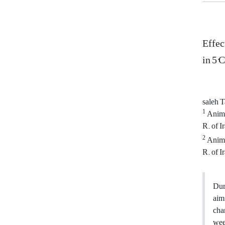
Effec
in 5°C
saleh 
1
Animal
R. of I
2
Animal
R. of I
Dur
aim
cha
wee