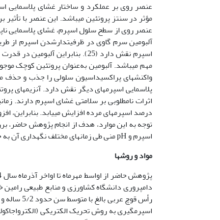
عنصر روی بر عملکرد و ساختار غشای پلاسمایی اسپ
مؤثر در سنتز پروتئین می­باشد. این عنصر با تأثیر ب
آلبومین سرم گاوی در ظرفیت­دارشدن اسپرم از طری
اسپرم نقش دارد (25). بنابراین آلب
مهم می­باشد. آلبومین به‌عنوان پروتئین کوچک موجو
پلاسمایی اسپرم‏های دیگر نقش دارد. آنزیم‏های پرو
توجه به این موارد، هدف از انجام پژوهش حاضر، بر
اسپرم و pH منی طی زمان­های مختلف نگهداری آن به حالت مایع در دمایC
مواد و روشها
رأس قوچ عرب