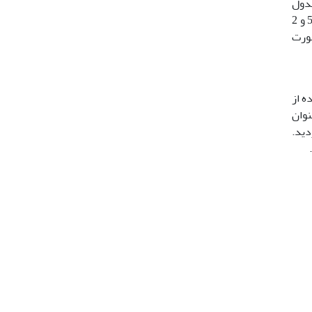
زی شد (جدول
1). نمونه­های انزال مخلوط و رقیق‌شده به 5 قسمت تقسیم و هرکدام سطح مختلف آلبومین سرم گاوی (صفر یا شاهد، 5/0، 1، 5/1 و 2
شی (1، 24، 48، 72 و 96 ساعت) بصورت
ه از
عنوان
ردید.