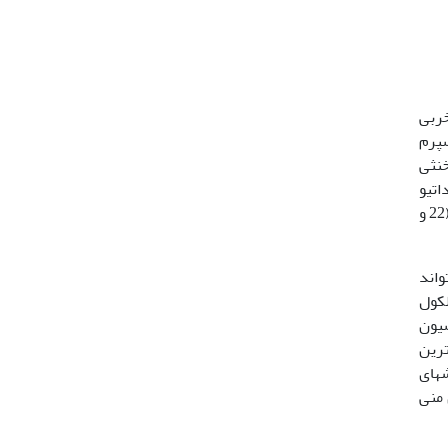
خربی
سپرم
 خنثی
اتیو
آسیب­پذیرتر هستند (24). اضافه کردن آنتی­اکسیدان به نمونه­های منی قوچ، سبب افزایش قدرت زنده­مانی اسپرم­ها شده است (22 و
واند
لکول
سیون
می­نماید (8). یکی از مهمترین
­های
 منی