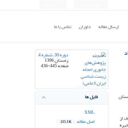
ورود به سامانه
ثبت نام
ارسال مقاله
داوران
تماس با ما
دوره 30، شماره 4
زمستان 1396
صفحه
436-445
ستان
فایل ها
XML
ف از
اصل مقاله
215.3 K
طی ذخیره