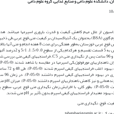
ن،
دانشکده علوم دامی و صنایع غذایی، گروه علوم دامی
اسیون از علل مهم کاهش کیفیت و قدرت باروری اسپرم­ها می­باشد. هد
مطالعه­ حاضر، بررسی تأثیر سطوح مختلف آلبومین سرم گاوی (BSA) به‌عنوان یک آنتی­اکسیدان بر کیفیت منی قوچ عربی طی 
5 بود. اسپرم‏گیری از 8 رأس قوچ عربی خوزستان به‌طور هفتگی برای مدت 8 هفته انجام و منی
باهم مخلوط شد. نمونه منی مخلوط و رقیق‌شده سپس به 5 قسمت تقسیم و هرکدام یکی از
°
5، فراسنجه‏های کیفی منی بررسی ش
ساعت پس از ذخیره منی، تمام مقادیر BSA موجب بهبود اغلب فر
ذخیره منی، سطوح 5/0 تا 5/1 درصد، عملکرد بهت
سطوح 5/0 و 1 درصد بهترین تأثیر در حفظ تحرک و 
تمام زمان­ها تحت تأثیر تیمارهای آزمایشی قرار نگرفت (05/0>P). بطور کلی، با افزایش زمان نگهداری منی قوچ عربی، سط