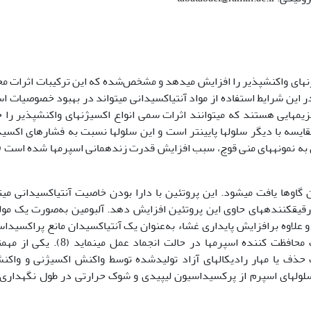
ژن­های واکنش­پذیر را افزایش می­دهد و مشخص‌شده که این ترکیبات اثرات م
ر این شرایط استفاده از مواد آنتی­اکسیدانی می­تواند در بهبود خصوصیات ا
ای مواد و آنزیم­هایی هستند که می­توانند اثرات سمی انواع اکسیژن­های واکنش­پذیر را
مقایسه با دیگر سلول­ها پایین­تر است و این سلول­ها نسبت به فشارهای اکسید
اوها یافت می­شود. این پروتئین با دارا بودن خاصیت آنتی­اکسیدانی می­ت
رقیق­کننده­های حاوی این پروتئین افزایش دهد. آلبومین به‌صورت یک مو
 علاوه برافزایش پایداری غشاء به‌عنوان یک آنتی­اکسیدان مانع پراکسیدا
لیپیدهای غشایی گردد (17). آلبومین به‌عنوان یک محافظت کننده­ اسپرم­ها در حالت انجماد عمل 
­ یا مهار رادیکال­های آزاد تولید­شده توسط واکنش اکسیژنی و واکنش
لول­های اسپرم از پرکسیداسیون لیپیدی و شوک حرارتی در طول نگهداری