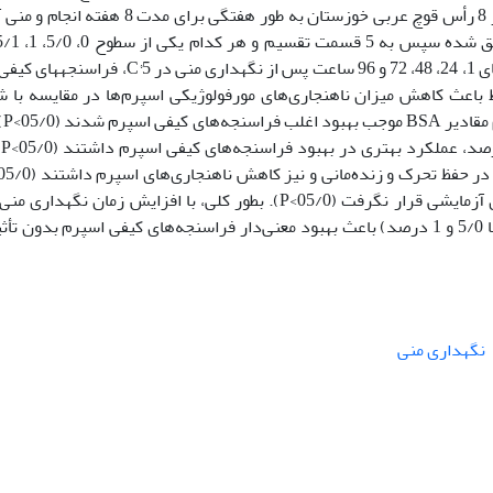
آن به حالت مایع تحت دمایC °5 بود. اسپرم‏گیری از 8 رأس قوچ عربی خوزستان به طور هفتگی برای مدت 8
درصد آلبومین سرم گاو را دریافت کردند. در زمان‏های 1، 24، 48، 72 و 96 ساعت پس از نگهداری منی در 5
شدند. در زمان 1 ساعت، سطوح BSA فقط باعث کاهش میزان ناهنجاری‌های مورفولوژیکی اسپرم‌ها در مقایسه ب
شدند (05/0>
48 و
میزان pH منی در تمام زمان‌ها تحت تاثیر تیمارهای آزمایشی قرار نگرفت (05/0>P). بطور کلی، با افزایش زمان نگهد
عربی، سطوح پایین BSA (کمتر از 2 درصد و ترجیحا 5/0 و 1 درصد) باعث بهبود معنی‌دار فراسنجه‌های کیفی اسپرم بدون ت
نگهداری منی