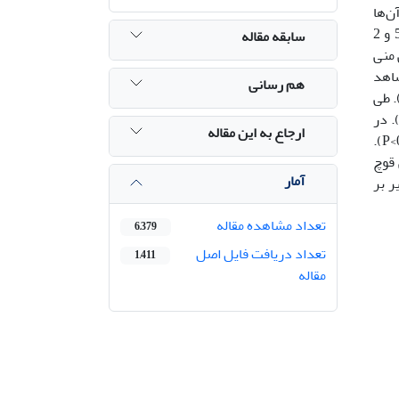
 هفته انجام و منی آن‌ها
بلافاصله با هم مخلوط شد. نمونه منی مخلوط و رقیق شده سپس به 5 قسمت تقسیم و هر کدام یکی از سطوح 0، 5/0، 1، 5/1 و 2
سابقه مقاله
C°، فراسنجه‏های کیفی منی
ا شاهد
هم رسانی
P). 24 ساعت پس از ذخیره منی، تمام مقادیر BSA موجب بهبود اغلب فراسنجه‌های کیفی اسپرم شدند (05/0>P). طی
 72 ساعت از ذخیره منی، سطوح 5/0 تا 5/1 درصد، عملکرد بهتری در بهبود فراسنجه‌های کیفی اسپرم داشتند (05/0>P). در
ارجاع به این مقاله
زمان 96 ساعت، سطوح 5/0 و 1 درصد بهترین تاثیر در حفظ تحرک و زنده‌مانی و نیز کاهش ناهنجاری‌های اسپرم داشتند (05/0>P).
اری منی قوچ
آمار
أثیر بر
تعداد مشاهده مقاله
6,379
تعداد دریافت فایل اصل
1,411
مقاله