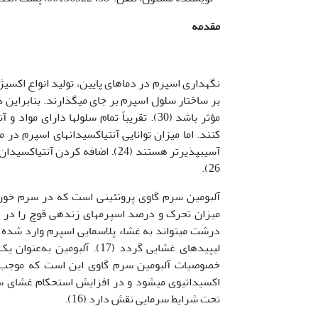
مقدمه
نگهداری اسپرم در دماهای پایین، تولید انواع اکسی
بر ساختار سلول اسپرم بر جای می­گذارند. بنابراین د
مؤثر باشد (30). تقریباً تمام سلول­ها دار
کنند. اما میزان توانایی آنتی­اکسیدان­های اسپرم در 
26).
آلبومین­ سرم­ گاوی پروتئینی است که در سرم خون گ
میزان تحرک و درصد اسپرم­های زنده­ی قوچ را در 
درشت می­تواند به غشاء پلاسمایی اسپرم وارد شده و
خصوصیات آلبومین سرم گاوی این است که موجب حذف
اکسیداتیوی می­شود و در افزایش استحکام غشای س
تحت شرایط سرمایی نقش دارد (16).