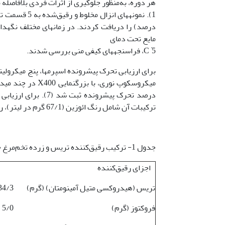
مایع تحت دمای
°
5، فراسنجه‏های کیفی منی بررسی شدند.
C
برای ارزیابی تحرک پیشرونده اسپرم­ها، پنج میکرولیتر
میکروسکوپ نوری، 
درصد تحرک پیش­رونده 
ترکیبات آن شامل رنگ ائوزین (67/1 گرم در لیتر)، رنگ نیگروزین (100 گرم در لیتر) و سیترات سدیم (29 گرم در لیتر) می­باشد.
جدول 1- ترکیب رقیق‌کننده تریس و زرده تخم‌مرغ جهت نگهداری منی قوچ عربی در شرایط مایع (21)
اجزای رقیق‌کننده
مقدا
تریس (هیدروکسی متیل آمینومتان) (گرم)
34/3
فروکتوز (گرم)
5/0