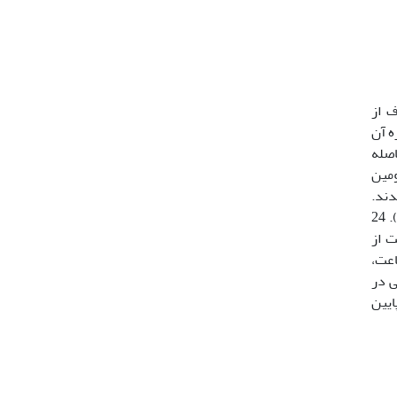
ف از
ذخیره آن
 آن­ها بلافاصله
 سطوح 0، 5/0، 1، 5/1 و 2درصد آلبومین
دند.
در زمان 1 ساعت، سطوحBSA فقط باعث کاهش میزان ناهنجاری­های مورفولوژیکی اسپرم­ها در مقایسه با شاهد شدند (05/0>P). 24
اسنجه­های کیفی اسپرم شدند (05/0>P). طی 48 و 72 ساعت از
ری در بهبود فراسنجه­های کیفی اسپرم داشتند (05/0>P). در زمان 96 ساعت،
زنده­مانی و نیز کاهش ناهنجاری­های اسپرم داشتند (05/0>P). میزان pH منی در
وح پایین