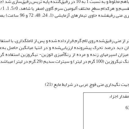
هر دوره، به‌منظور جلوگیری از اثرات فردی بلافاصله باهم مخلوط و به نسبت 1 به 10 در رقیق‌کننده پایه تریس رقیق‌سا
درصد) را دریافت کردند. در زمان­های مختلف نگهداری منی رقیق­شده حاوی تیمارهای آزمای
 از منی رقیق‌شده روی لام گرم قرارداده شده و پس از لامل­گذاری، با استفاد
با بزرگنمایی X400 در چند میدان دید درصد تحرک پیشرونده ارزیابی‌شده و در انتها میانگین حاصل به‌
ثبت شد (7). برای ارزیابی میزان اسپرم­های زنده و مرده از رنگ­آمیزی ائوزین- نیگروزین استفاده گ
ر اجزاء
6