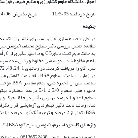
اهواز،
دانشگاه علوم کشاورزی و منابع طبیعی خوزستا
تاریخ دریافت: 11/5/95 تاریخ پذیرش: 10/4/96
چکیده
در طی ذخیره­سازی منی، آسیب­های ناشی از اکسید
°
به حالت مایع تحت دمایC
سرم گاو را دریافت کردند. در زمان‏های 1، 24، 48، 72 و 96 ساعت پس از نگهداری منی در C
BSA (کمتر از 2 درصد و ترجیحاً 5/0 و 1 درصد) باعث بهبود معنی­دار فراسنجه­های کیفی اسپرم بدون تأثیر بر pH منی شدند.
واژه­های کلیدی
: اسپرم، آلبومین سرم گاو(BSA)، کیفیت، قوچ، نگهداری منی
* نویسنده مسئول، تلفن: 06136522438، پست الکترونیکی: tabatabaei@ramin.ac.ir