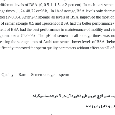
 different levels of BSA (0, 0.5, 1, 1.5 or 2 percent). In each part, semen
rage times (1, 24, 48, 72 or 96 h). In 1h of storage, BSA levels only decr
trol (P<0.05). After 24h storage, all levels of BSA, improved the most o
 of semen storage, 0.5 and 1percent of BSA had the better performance (P<
cent of BSA had the best performance in maintenance of motility and via
spermatozoa (P<0.05). The pH of semen in all storage times was not 
reasing the storage times of Arabi ram semen, lower levels of BSA (belo
nificantly improved the sperm quality parameters without effect on pH of
Quality
Ram
Semen storage
sperm
نی قوچ عربی طی ذخیره­­ آن در 5 درجه­ سانتی­گراد
ی و خلیل میرزاده