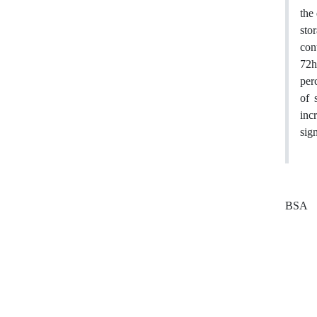
the
sto
con
72h
per
of 
inc
sig
BSA