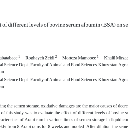
t of different levels of bovine serum albumin (BSA) on s
1
2
1
Tabatabaee
Roghayeh Zeidi
Morteza Mamooee
Khalil Mirza
 Science Dept., Faculty of Animal and Food Sciences, Khuzestan Agricu
ran
 Science Dept., Faculty of Animal and Food Sciences, Khuzestan Agricu
ran
ing the semen storage, oxidative damages are the major causes of decrease
 of this study was to evaluate the effect of different levels of bovin
racteristics of Arabi ram in various times of semen storage in liquid 
kly from 8 Arabi rams for 8 weeks and pooled. After dilution, the seme