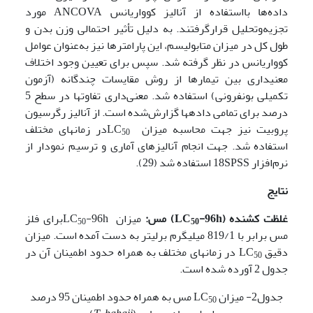
داده‌ها بااستفاده از آنالیز کوواریانس ANCOVA مورد
تجزیه‌وتحلیل قرارگرفتند. به دلیل تأثیر احتمالی وزن بدن و
طول کل در میزان متابولیسم، این پارامترها نیز به‌عنوان عوامل
کوواریانس در نظر گرفته شد. سپس برای تعیین وجود اختلاف
معنی­داری بین تیمار­ها از روش مقایسات چندگانه (آزمون
تکمیلی بونفرونی) استفاده شد. معنی‌داری تفاوت­ها در سطح 5
درصد برای تمامی داده­ها گزارش‌شده است. از آنالیز رگرسیون
پروبیت نیز جهت محاسبه میزان LC
در زمان­های مختلف
50
استفاده شد. جهت انجام آنالیز­های آماری و ترسیم نمودار از
نرم‌افزار 18SPSS استفاده شد (29).
نتایج
غلظت کشنده (
-96h
LC
) مس:
میزان LC
-96hبرای فلز
50
50
مس برابر با 819/1 میلی­گرم برلیتر به‌ دست‌ آمده است. میزان
دقیق LC
در زمان­های مختلف به همراه حدود اطمینان آن در
50
جدول 2 آورده شده است.
جدول2- میزان LC
مس به همراه حدود اطمینان 95 درصد
50