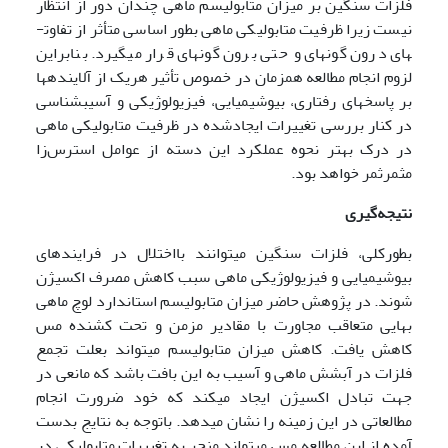
فلزات سنگین بر میزان متابولیسم ماهی چندان دور از انتظار
نیست زیرا ظرفیت متابولیکی ماهی بطور اساسی متأثر از تفاوت­
های درون گونه­ای و حتی برون گونه­ای قرار می­گیرد. بنابراین
لزوم انجام مطالعه همزمان در خصوص تأثیر هریک از آلاینده­ها
بر پاسخ­های رفتاری، بیوشیمیایی، فیزیولوژیکی و آسیب­شناسی
در کنار بررسی تغییرات ایجادشده در ظرفیت متابولیکی ماهی
در درک بهتر نحوه عملکرد این دسته از عوامل استرس‌زا
مثمر­ثمر خواهد بود.
نتیجه‌گیری
بطورکلی، فلزات سنگین می­توانند بااختلال در فرایندهای
بیوشیمیایی و فیزیولوژیکی ماهی سبب کاهش مصرف اکسیژن
شوند. در پژوهش حاضر میزان متابولیسم استاندارد لوچ ماهی
بهایی متعاقب مجاورت با مقادیر مزمن و تحت کشنده مس
کاهش یافت. کاهش میزان متابولیسم می­تواند بعلت تجمع
فلزات در آبشش ماهی و آسیب به این بافت باشد که مانعی در
جهت تبادل اکسیژن ایجاد می­کند که خود ضرورت انجام
مطالعاتی در این زمینه را نشان می‍دهد. باتوجه به نتایج بدست
آمده از این مطالعه مس می‍تواند منجر به تغییرات متابولیکی در