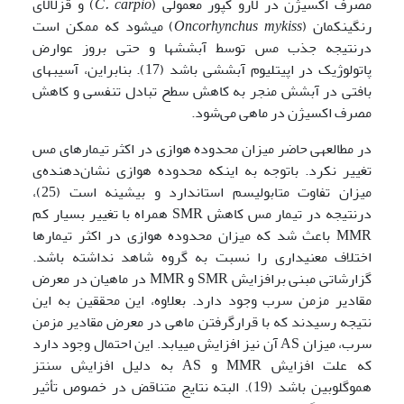
مصرف اکسیژن در لارو کپور معمولی (
C. carpio
) و قزل­آلای
رنگین­کمان (
Oncorhynchus mykiss
) می­شود که ممکن است
در­نتیجه جذب مس توسط آبشش­ها و حتی بروز عوارض
پاتولوژیک در اپیتلیوم آبششی باشد (17). بنابراین، آسیب­های
بافتی در آبشش منجر به کاهش سطح تبادل تنفسی و کاهش
مصرف اکسیژن در ماهی می‌شود.
در مطالعه­ی حاضر میزان محدوده هوازی در اکثر تیمارهای مس
تغییر نکرد. باتوجه به این­که محدوده هوازی نشان‌دهنده‌ی
میزان تفاوت متابولیسم استاندارد و بیشینه است (25)،
درنتیجه در تیمار مس کاهش SMR همراه با تغییر بسیار کم
MMR باعث شد که میزان محدوده هوازی در اکثر تیمارها
اختلاف معنی­داری را نسبت به گروه شاهد نداشته باشد.
گزارشاتی مبنی برافزایش SMR و MMR در ماهیان در معرض
مقادیر مزمن سرب وجود دارد. بعلاوه، این محققین به این
نتیجه رسیدند که با قرارگرفتن ماهی در معرض مقادیر مزمن
سرب، میزان AS آن نیز افزایش می­یابد. این احتمال وجود دارد
که علت افزایش MMR و AS به دلیل افزایش سنتز
هموگلوبین باشد (19). البته نتایج متناقض در خصوص تأثیر