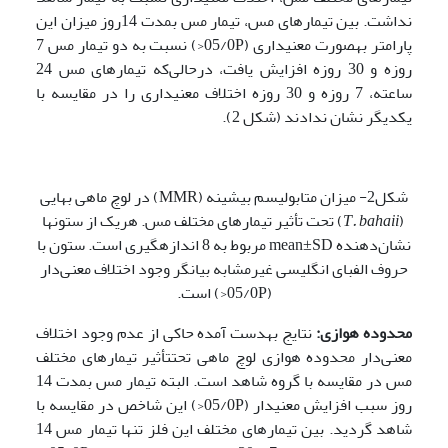
نداشت. بین تیمارهای مس، تیمار مس بمدت 14روز میزان این
پارامتر به­صورت معنی­داری (05/0P<) نسبت به دو تیمار مس 7
روزه و 30 روزه افزایش یافت، درحالی‌که تیمارهای مس 24
ساعته، 7 روزه و 30 روزه اختلاف معنی­داری را در مقایسه با
یکدیگر نشان ندادند (شکل 2).
شکل2- میزان متابولیسم بیشینه (MMR) در لوچ ماهی بهایی
(
T. bahaii
) تحت تأثیر تیمارهای مختلف مس. هریک از ستون­ها
نشان‌دهنده mean±SD مربوط به 8 اندازه­گیری است. ستون با
حروف الفبای انگلیسی غیرمشابه بیانگر وجود اختلاف معنی‌دار
(05/0P<) است.
محدوده هوازی:
نتایج به­دست آمده حاکی از عدم وجود اختلاف
معنی‌دار محدوده هوازی لوچ ماهی تحت­تأثیر تیمار­های مختلف
مس در مقایسه با گروه شاهد است. البته تیمار مس بمدت 14
روز سبب افزایش معنی­دار (05/0P<) این شاخص در مقایسه با
شاهد گردید. بین تیمارهای مختلف این فلز تنها تیمار مس 14