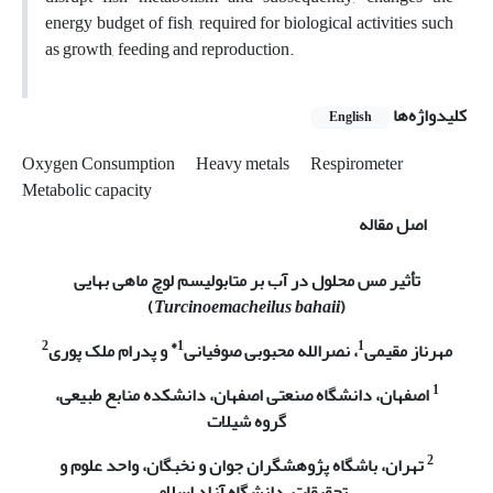
energy budget of fish, required for biological activities such
as growth, feeding and reproduction.
کلیدواژه‌ها
English
Oxygen Consumption
Heavy metals
Respirometer
Metabolic capacity
اصل مقاله
تأثیر مس محلول در آب بر متابولیسم لوچ ماهی بهایی
)
Turcinoemacheilus bahaii
(
2
1*
1
مهرناز مقیمی
، نصرالله محبوبی صوفیانی
و پدرام ملک پوری
1
اصفهان، دانشگاه صنعتی اصفهان، دانشکده منابع طبیعی،
گروه شیلات
2
تهران، باشگاه پژوهشگران جوان و نخبگان، واحد علوم و
تحقیقات، دانشگاه آزاد اسلامی