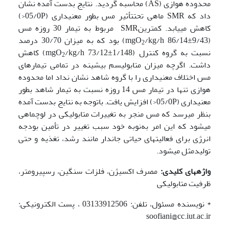
محدوده هوازی (AS) محاسبه گردید. نتایج بدست آمده نشان
داد که SMR ماهی تحت­تأثیر مس بطور معنی­داری (05/0P<)
کاهش می­یابد. کمترینSMR مربوط به تیمار 30 روزه مس
(mgO
/kg/h 86/14±9/43) بود که به میزان 30/70 درصد
2
نسبت به گروه کنترل (mgO
/kg/h 73/12±1/148) کاهش
2
داشت. اگرچه میزان متابولیسم بیشینه در تمامی تیمارهای
مس اختلاف معنی­داری را با گروه شاهد نشان نداد اما محدوده
هوازی تنها در تیمار مس 14 روزه نسبت به تیمار شاهد بطور
معنی­داری (05/0P<) افزایش یافت. باتوجه به نتایج بدست آمده
بنظر می­رسد که مس منجر به تغییرات متابولیکی در لوچ­ماهی
می­شود که این امر به‌نوبه خود سبب تغییر در تأمین بودجه
انرژی برای فعالیت­های حیاتی جاندار مانند رشد، تغذیه و حتی
تولیدمثل می­شود.
واژه­های کلیدی:
مصرف اکسیژن، فلزات سنگین، رسپیرومتر،
ظرفیت متابولیکی
* نویسنده مسئول، تلفن: 03133912506 ، پست الکترونیکی:
soofiani@cc.iut.ac.ir