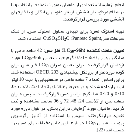
انجام آزمایشات، تعدادی از ماهیان بصورت تصادفی انتخاب و با
تهیه لام مرطوب از آبشش، ازنظر عفونت­های انگلی و یا قارچ­های
آبششی مورد بررسی قرارگرفتند.
تهیه استوک مس:
برای تهیه‌ی محلول استوک مس، از نمک
سولفات مسCuSO
O (Panreac, Spain) استفاده شد.
.5H
4
2
تعیین غلظت کشنده (
-96h
LC
) فلز مس:
42 قطعه ماهی با
50
میانگین وزنی 56/0±07/1 گرم جهت تعیین LC
-96h مورد
50
آزمایش قرارگرفتند. برای تعیین میزان LC
فلز مس برای
50
گونه موردنظر از پروتکل پیشنهادی OECD, 203 استفاده شد.
براین اساس، تعداد 7 قطعه ماهی در محفظه­هایی با حجم 10 لیتر
آب قرارداده شدند و در معرض غلظت­های 0/0، 25/1، 5/2، 0/5،
0/10 و 0/20 میلی­گرم برلیتر مس قرارگرفتند. سپس میزان
تلفات پس از گذشت 24، 48، 72 و 96 ساعت مشاهده و ثبت
گردید. ماهیان مورد آزمایش دراین بخش، در طول دوره مورد
تغذیه قرارنگرفتند. سپس با استفاده از آنالیز رگرسیون
پروبیت، میزان LC
در بازه­های زمانی مختلف برای مس به­
50
دست آمد (22).