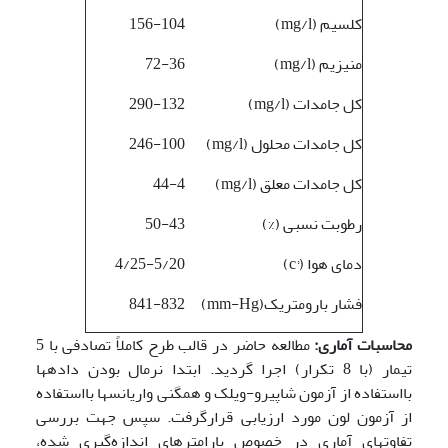
کلسیم (mg/l)
156-104
منیزیم (mg/l)
72-36
کل جامدات (mg/l)
290-132
کل جامدات محلول (mg/l)
246-100
کل جامدات معلق (mg/l)
44-4
رطوبت نسبی (%)
50-43
دمای هوا (°c)
4/25-5/20
فشار بارومتریک(mm-Hg)
841-832
محاسبات آماری:
مطالعه حاضر در قالب طرح کاملاً تصادفی با 5
تیمار (با 8 تکرار) اجرا گردید. ابتدا نرمال بودن داده­ها
بااستفاده از آزمون شاپیرو-ویلک و همگنی واریانس­ها بااستفاده
از آزمون لون مورد ارزیابی قرارگرفت. سپس جهت بررسی
تفاوت­های آماری در خصوص پارامترهای اندازه‌گیری شده،