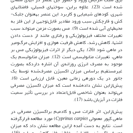
شده است (23). علاوه بر­این، سوخت­های فسیلی، فاضلاب­های
شهری، کود­های شیمیایی و کاربرد این عنصر به­عنوان جلبک-
کش و قارچ­کش سبب ورود مقادیر قابل‌توجهی از این فلز به
محیط­های آبی شده است (9). مس بصورت مزمن می­تواند سبب
تغییرات مختلف فیزیولوژیکی و رفتاری مانند از دست دادن
اشتها، کاهش رشد، کاهش ظرفیت هوازی و افزایش مرگ‌ومیر
در ماهی ­شود (26). یکی دیگر از اثرات فیزیولوژیکی مس بر
ماهی، تغییرات متابولیسمی است (12). میزان متابولیسم یک
موجود به مصرف انرژی روزانه‌ی آن اشاره داردکه بصورت
غیرمستقیم براساس میزان اکسیژن مصرف‌شده توسط یک
جانور در یک دوره­ی زمانی معین، قابل ارزیابی است (6).
پیش‌ازاین نشان داده‌شده است که میزان اکسیژن مصرفی
می‌تواند بعنوان شاخصی قابل‌اعتماد در بررسی تأثیر سمیت
فلزات در آبزیان باشد (17).
پیش‌ازاین، اثر فلزات مس و کادمیم براکسیژن مصرفی در
ماهی کپور معمولی (
Cyprinus carpio
) مورد مطالعه قرارگرفته
است. نتایج به ‌دست ‌آمده ازاین مطالعه نشان داد که میزان
مصرف اکسیژن باافزایش غلظت فلز کاهش می‍یابد (16).