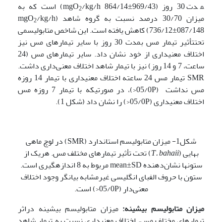
مدت 30 روز (mgO
/kg/h 864/14±969/43) است که به
2
میزان 30/70 درصد نسبت به گروه شاهد (mgO
/kg/h
2
736/12±087/148) کاهش‌ یافته است. این شاخص متابولیسمی
تحت­تأثیر تیمار مس بمدت 30 روز با سایر تیمارهای مس نیز
اختلاف معنی­داری از خود نشان داد. سایر تیمارهای مس (24
ساعت، 7 و 14 روز) نیز با تیمار شاهد اختلاف معنی‌داری داشت.
SMR تیمار مس 24 ساعته اختلاف معنی­داری با تیمار 14 روزه
مس نداشت (05/0P<)، در صورتی­که با تیمار 7 روزه مس
اختلاف معنی­داری (05/0P<) را نشان داد (شکل 1).
شکل1- میزان متابولیسم استاندارد (SMR) در لوچ ماهی
بهایی (
T. bahaii
) تحت تأثیر تیمارهای مختلف مس. هریک از
ستون­ها نشان‌دهنده mean±SD مربوط به 8 اندازه­گیری است.
ستون با حروف الفبای انگلیسی غیرمشابه بیانگر وجود اختلاف
معنی‌دار (05/0P<) است.
میزان متابولیسم بیشینه:
میزان متابولیسم بیشینه دراثر
تیمارهای مختلف مس، اختلاف معنی­داری نسبت به تیمار شاهد