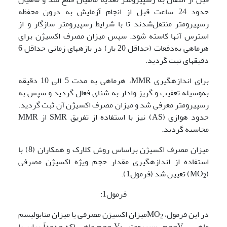
حدود 24 ساعت قبل از انجام آزمایش به درون محفظه
رسپیرومتر منتقل‌شدند تا با شرایط رسپیرومتر سازگار و از
استرس آنها کاسته شود. سپس میزان مصرف اکسیژن برای
هرماهی به‌دفعات (حداقل 20 بار) در بازه­های زمانی حداقل 6
دقیقه­ای ثبت گردید.
برای اندازه­گیری MMR، هرماهی به مدت 5 الی 10 دقیقه
به‌وسیله‌ تعقیب و گریز وادار به شنای فعال گردید و سپس به
رسپیرومتر معرفی شد و میزان مصرف اکسیژن آن ثبت گردید.
حدود هوازی (AS) نیز با استفاده از تفریق SMR از MMR
محاسبه گردید.
میزان مصرف اکسیژن براساس روش کلارک و همکاران (8) با
استفاده از اندازه­گیری مقدار حجم ویژه اکسیژن مصرفی
(MO
) تعیین شد (فرمول1).
2
فرمول1:
در این فرمول، MO
میزان اکسیژن مصرفی یا میزان متابولیسم
2
ماهی، V
حجم رسپیرومتر، V
حجم ماهی (که حدوداً برابر با