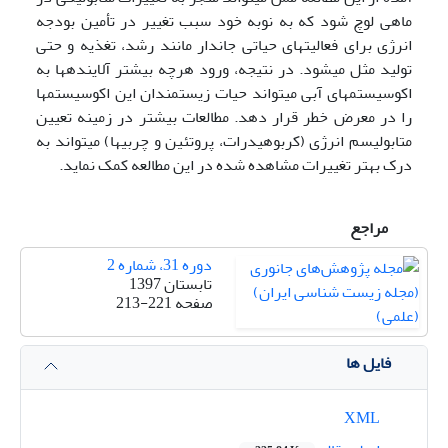
ماهی لوچ شود که به ‌نوبه خود سبب تغییر در تأمین بودجه
انرژی برای فعالیت­های حیاتی جاندار مانند رشد، تغذیه و حتی
تولید مثل می­شود. در نتیجه، ورود هرچه بیشتر آلاینده­ها به
اکوسیستم­های آبی می­تواند حیات زیستمندان این اکوسیستم­ها
را در معرض خطر قرار دهد. مطالعات بیشتر در زمینه تعیین
متابولیسم انرژی (کربوهیدرات، پروتئین و چربی­ها) می­تواند به
درک بهتر تغییرات مشاهده ‌شده در این مطالعه کمک نماید.
مراجع
دوره 31، شماره 2
تابستان 1397
صفحه
213-221
فایل ها
XML