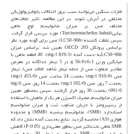
فلزات سنگین می‌توانند سبب بروز اختلالات پاتوفیزیولوژیکی
مختلفی در آبزیان شوند. در این مطالعه، تاثیر غلظت‌های
مختلف مس بر میزان متابولیسم لوچ ماهی
بهایی(Turcinoemacheilus bahaii) مورد بررسی قرار گرفت.
سپس غلظت کشنده (LC50-96h) مس برای گونه مورد نظر
براساس پروتکل OECD, 203 تعیین شد. براساس میزان
LC50-96hبه-دست آمده (mg/l 819/1)، 40 قطعه ماهی با
میانگین وزنی g 56/0±6/1 در 5 تیمار جداگانه در معرض
مقادیر متفاوت مس از جمله تیمار شاهد (فاقد مس)، تیمار
مس (mg/l 910/0) به‌مدت 24 ساعت، مس (mg/l 455/0)
به‌مدت 7 روز، مس (mg/l 182/0) به‌مدت 14 روز، مس (mg/l
091/0) به‌مدت 30 روز قرار گرفتند. سپس به‌منظور تعیین
میزان متابولیسم، مصرف اکسیژن هر یک از ماهیان با استفاده
از رسپیرومتر با جریان متناوب ثبت و میزان متابولسیم
استاندارد (SMR)، متابولیسم بیشینه (MMR) و محدوده
هوازی (AS) محاسبه گردید. نتایج به‌دست آمده نشان داد که
SMR ماهی تحت‌تاثیر مس به‌طور معنی‌داری (P<0.05) کاهش
می‌یابد. کمترینSMR مربوط به تیمار 30 روزه مس