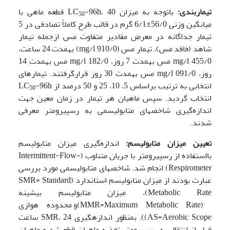
تیماربندی:
باتوجه به میزان LC
-96h، 40 قطعه ماهی با
50
میانگین وزنی 56/0±6/1 گرم در قالب طرح کاملاً تصادفی در 5
تیمار جداگانه در معرض مقادیر متفاوت مس ازجمله تیمار
شاهد (فاقد مس)، تیمار مس (mg/l 910/0) به­مدت 24 ساعت،
mg/l 455/0 مس به­مدت 7 روز، mg/l 182/0 مس به­مدت 14
روز، mg/l 091/0 مس به­مدت 30 روز قرارگرفتند. تیمار­های
انتخابی به ترتیب براساس 5، 10، 25 و 50 درصد از LC
-96h
50
انتخاب گردید. سپس ماهیان هر تیمار در زمان معین جهت
اندازه‌گیری شاخص­های متابولیسمی به رسپیرومتر معرفی
شدند.
تعیین میزان متابولیسم:
اندازه‌گیری میزان متابولیسم
بااستفاده از رسپیرومتر با جریان متناوب (Intermittent-Flow-
Respirometer) انجام شد. شاخصهای متابولیسمی مورد بررسی
عبارت بودند از میزان متابولیسم استاندارد (SMR= Standard
Metabolic Rate)، میزان متابولیسم بیشینه
(MMR=Maximum Metabolic Rate)و محدوده هوازی
AS=Aerobic Scope)). بمنظور اندازه­گیری SMR، 24 ساعت
قبل از انتقال به رسپیرومتر تغذیه ماهیان قطع شد و ماهیان