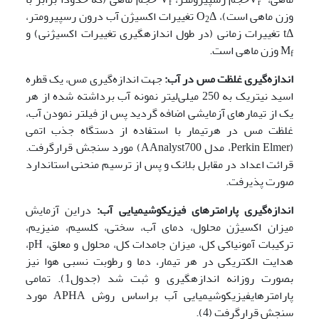
f
r
وزن ماهی است)، O­
Δ تغییرات اکسیژن آب درون رسپیرومتر،
2
tΔ تغییرات زمانی (در طول اندازه­گیری تغییرات اکسیژنی) و
M
وزن ماهی است.
f
اندازه‌گیری غلظت مس در آب:
جهت اندازه‌گیری مس، یک قطره
اسید نیتریک به 250 میلی‌لیتر نمونه آب برداشته شده از هر
یک از تیمارهای آزمایشی اضافه گردید پس از فیلتر نمودن آب،
غلظت مس در هرتیمار با استفاده از دستگاه جذب اتمی
(Perkin Elmer، مدل AAnalyst700) مورد سنجش قرارگرفت.
قرائت اعداد در مقابل بلانک و پس از ترسیم منحنی استاندارد
صورت پذیرفت.
اندازه‌گیری پارامتر­های فیزیکوشیمیایی آب:
دراین آزمایش
میزان اکسیژن محلول، دمای آب، سختی، کلسیم، منیزیم،
ترکیبات آمونیاکی کل، میزان جامدات کل، محلول و معلق، pH،
هدایت الکتریکی در هر تیمار، دما و رطوبت نسبی هوا نیز
بصورت روزانه اندازه­گیری و ثبت شد (جدول1). تمامی
پارامتر­هایفیزیکوشیمیایی آب براساس روش APHA مورد
سنجش قرارگرفت (4).