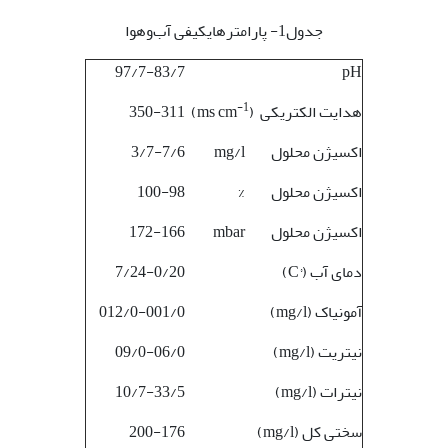
جدول1- پارامتر­هایکیفی آب‌وهوا
97/7-83/7
pH
-1
هدایت الکتریکی (ms cm
)
350-311
اکسیژن محلول
mg/l
3/7-7/6
اکسیژن محلول
%
100-98
اکسیژن محلول
mbar
172-166
دمای آب (°C)
7/24-0/20
آمونیاک (mg/l)
012/0-001/0
نیتریت (mg/l)
09/0-06/0
نیترات (mg/l)
10/7-33/5
سختی کل (mg/l)
200-176