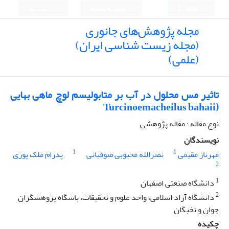
English
ورود به سامانه
ثبت نام
مجله پژوهش‌های جانوری
(مجله زیست شناسی ایران)
(علمی)
تاثیر مس محلول در آب بر متابولیسم لوچ ماهی بهایی
(Turcinoemacheilus bahaii
نوع مقاله : مقاله پژوهشی
نویسندگان
1
1
مهرناز مقیمی
نصرالله محبوبی صوفیانی
پدرام ملک پوری
2
1
دانشگاه صنعتی اصفهان
2
دانشگاه آزاد اسلامی، واحد علوم و تحقیقات، باشگاه پژوهشگران
جوان و نخبگان
چکیده