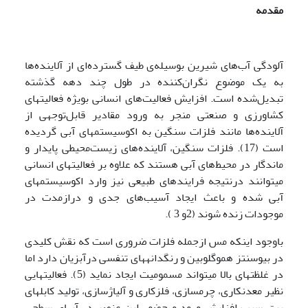
مقدمه
آلودگی آب‌های شیرین بوسیله‌ی طیف گسترده‌ای از آلاینده‌ها
به یک موضوع نگران‌کننده در طول چند دهه گذشته
تبدیل‌شده است. افزایش فعالیت‌های انسانی بویژه فعالیت­های
کشاورزی و صنعتی منجر به ورود مقادیر قابل‌توجهی از
آلاینده‌ها مانند فلزات سنگین به اکوسیستم­های آبی گردیده
است (17). فلزات سنگین، آلاینده‌های زیست‌محیطی پایدار و
ماندگار در محیط‌های آبی هستند که علاوه بر فعالیت­های انسانی
می­توانند درنتیجه فرایند­های طبیعی نیز وارد اکوسیستم­های
آبی شده و باعث ایجاد آسیب‌های جدی و درازمدت در
موجودات زنده ‌شوند (2و 3 ).
باوجود اینکه مس ازجمله فلزات ضروری است که نقش کلیدی
در بیوسنتز هموگلوبین و رنگدانه­های تنفسی درآبزیان دارد اما
در غلظت­های بالا می­تواند مسمومیت ایجاد نماید (5). فعالیت­هایی
نظیر معدن­کاری، چرم­سازی، فلز­کاری و آلیاژ­سازی، تولید کابل­های
برق سبب افزایش ورود و حضور این عنصر در آب­های سطحی