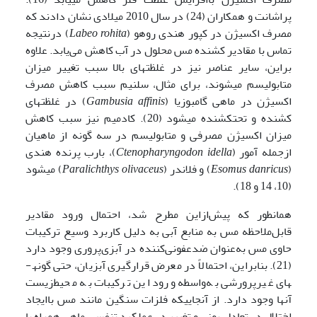
پراشانت و همکاران (24) در سال 2010 میلادی نشان دادند که
مصرف اکسیژن در کپور هندی روهو (
Labeo rohita
) درنتیجه
تماس با مقادیر کشنده مس محلول در آب کاهش می‌یابد. علاوه
براین، سایر عناصر نیز در غلظت­های بالا سبب تغییر میزان
متابولیسم می­شوند، برای مثال، سلنیم سبب کاهش مصرف
اکسیژن در ماهی گامبوزیا (
Gambusia affinis
) در غلظت­های
کشنده و تحت­کشنده می­شود (20). کادمیم نیز سبب کاهش
میزان اکسیژن مصرفی و متابولیسم در سه گونه­ از ماهیان
ازجمله آمور (
Ctenopharyngodon idella
)، بارب پرنده هندی
(
Esomus danricus
) و فلاندر (
Paralichthys olivaceus
) می­شود
(10، 14 و 18).
همانطور که پیش‌ازاین مطرح شد، احتمال ورود مقادیر
قابل‌ملاحظه مس به منابع آبی به دلیل کاربرد وسیع ترکیبات
حاوی مس به‌عنوان ضدعفونی‌کننده در آبزی‌پروری وجود دارد
(21). بنابراین، احتمالاً در معرض قرارگیری آبزیان، حتی گونه­
های غیرپرورشی به‌واسطه ورود این ترکیبات به محیط‌زیست
آنها وجود دارد. از آنجاییکه فلزات سنگین مانند مس باایجاد
اختلال در تعادل یونی و تغییر در عملکرد تنفسی ماهی همراه با