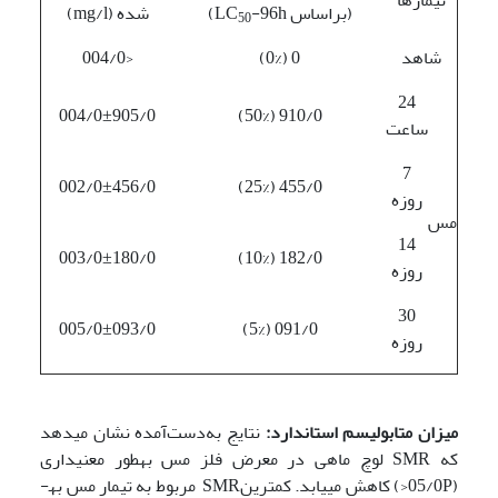
(براساس LC
-96h)
شده (mg/l)
50
شاهد
0 (0%)
<004/0
24
004/0±905/0
910/0 (50%)
ساعت
7
002/0±456/0
455/0 (25%)
روزه
مس
14
003/0±180/0
182/0 (10%)
روزه
30
005/0±093/0
091/0 (5%)
روزه
میزان متابولیسم استاندارد:
نتایج به‌دست‌آمده نشان می­دهد
که SMR لوچ ماهی در معرض فلز مس به­طور معنی­داری
(05/0P<) کاهش می­یابد. کمترینSMR مربوط به تیمار مس به­