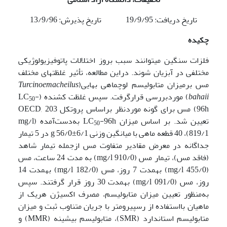
تاریخ دریافت: 19/9/95 تاریخ پذیرش: 13/9/96
چکیده
فلزات سنگین می­توانند سبب بروز اختلالات پاتوفیزیولوژیکی
مختلفی در آبزیان شوند. دراین مطالعه، تأثیر غلظت­های مختلف
مس برمیزان متابولیسم لوچ­ماهی بهایی(
Turcinoemacheilus
bahaii
) موردبررسی قرارگرفت. سپس غلظت کشنده (LC
-
50
96h) مس برای گونه موردنظر براساس پروتکل OECD, 203
تعیین شد. بر اساس میزان LC
-96h به‌دست‌آمده (mg/l
50
819/1)، 40 قطعه ماهی با میانگین وزنی g 56/0±6/1 در 5 تیمار
جداگانه در معرض مقادیر متفاوت مس ازجمله تیمار شاهد
(فاقد مس)، تیمار مس (mg/l 910/0) به مدت 24 ساعت، مس
(mg/l 455/0) به­مدت 7 روز، مس (mg/l 182/0) به­مدت 14
روز، مس (mg/l 091/0) به­مدت 30 روز قرار گرفتند. سپس
به‌منظور تعیین میزان متابولیسم، مصرف اکسیژن هریک از
ماهیان بااستفاده از رسپیرومتر با جریان متناوب ثبت و میزان
متابولیسم استاندارد (SMR)، متابولیسم بیشینه (MMR) و