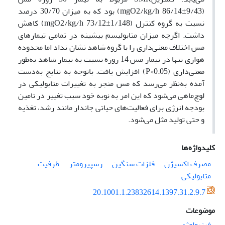
(mgO2/kg/h 86/14±9/43) بود که به میزان 30/70 درصد
نسبت به گروه کنترل (mgO2/kg/h 73/12±1/148) کاهش
داشت. اگرچه میزان متابولیسم بیشینه در تمامی تیمارهای
مس اختلاف معنی‌داری را با گروه شاهد نشان نداد اما محدوده
هوازی تنها در تیمار مس 14 روزه نسبت به تیمار شاهد به‌طور
معنی‌داری (P<0.05) افزایش یافت. باتوجه به نتایج به‌دست
آمده به‌نظر می‌رسد که مس منجر به تغییرات متابولیکی در
لوچ‌ماهی می‌شود که این امر به نوبه خود سبب تغییر در تامین
بودجه انرژی برای فعالیت‌های حیاتی جاندار مانند رشد، تغذیه
و حتی تولید مثل می‌شود.
کلیدواژه‌ها
مصرف اکسیژن
فلزات سنگین
رسپیرومتر
ظرفیت
متابولیکی
20.1001.1.23832614.1397.31.2.9.7
موضوعات
فیزیولوژی