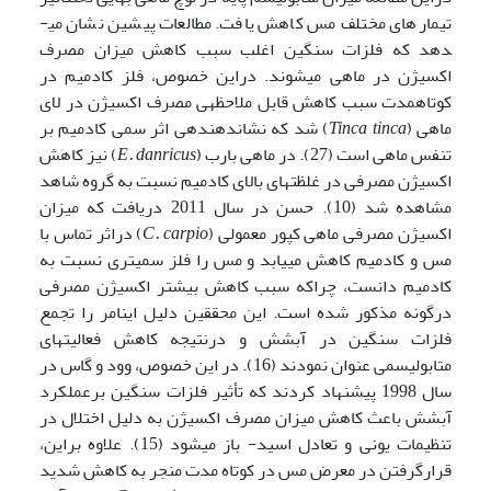
تیمارهای مختلف مس کاهش یافت. مطالعات پیشین نشان می­
دهد که فلزات سنگین اغلب سبب کاهش میزان مصرف
اکسیژن در ماهی می­شوند. دراین خصوص، فلز کادمیم در
کوتاه­مدت سبب کاهش قابل ملاحظه­ی مصرف اکسیژن در لای
ماهی (
Tinca tinca
) شد که نشان­دهنده­ی اثر سمی کادمیم بر
تنفس ماهی است (27). در ماهی بارب (
E. danricus
) نیز کاهش
اکسیژن مصرفی در غلظت­های بالای کادمیم نسبت به گروه شاهد
مشاهده شد (10). حسن در سال 2011 دریافت که میزان
اکسیژن مصرفی ماهی کپور معمولی (
C. carpio
) دراثر تماس با
مس و کادمیم کاهش می­یابد و مس را فلز سمی­تری نسبت به
کادمیم دانست، چراکه سبب کاهش بیشتر اکسیژن مصرفی
درگونه مذکور شده است. این محققین دلیل این­امر را تجمع
فلزات سنگین در آبشش و درنتیجه کاهش فعالیت­های
متابولیسمی عنوان نمودند (16). در این خصوص، وود و گاس در
سال 1998 پیشنهاد کردند که تأثیر فلزات سنگین برعملکرد
آبشش باعث کاهش میزان مصرف اکسیژن به دلیل اختلال در
تنظیمات یونی و تعادل اسید- باز می­شود (15). علاوه براین،
قرارگرفتن در معرض مس در کوتاه مدت منجر به کاهش شدید