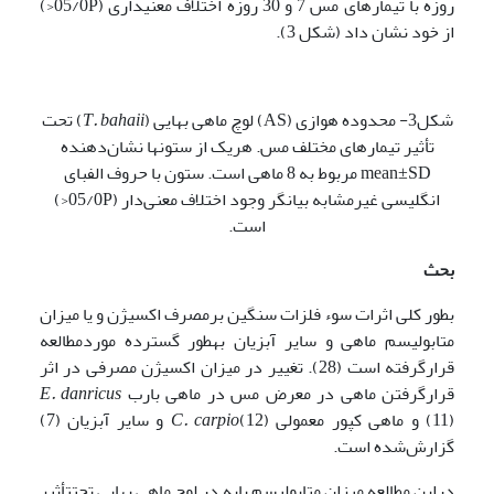
روزه با تیمارهای مس 7 و 30 روزه اختلاف معنی­داری (05/0P<)
از خود نشان داد (شکل 3).
شکل3- محدوده هوازی (AS) لوچ ماهی بهایی (
T. bahaii
) تحت
تأثیر تیمارهای مختلف مس. هریک از ستون­ها نشان‌دهنده
mean±SD مربوط به 8 ماهی است. ستون با حروف الفبای
انگلیسی غیرمشابه بیانگر وجود اختلاف معنی‌دار (05/0P<)
است.
بحث
بطور کلی اثرات سوء فلزات سنگین برمصرف اکسیژن و یا میزان
متابولیسم ماهی و سایر آبزیان به­طور گسترده موردمطالعه
قرارگرفته است (28). تغییر در میزان اکسیژن مصرفی در اثر
قرارگرفتن ماهی در معرض مس در ماهی بارب
E. danricus
(11) و ماهی کپور معمولی
C. carpio
(12) و سایر آبزیان (7)
گزارش‌شده است.
دراین مطالعه میزان متابولیسم پایه در لوچ ماهی بهایی تحت­تأثیر