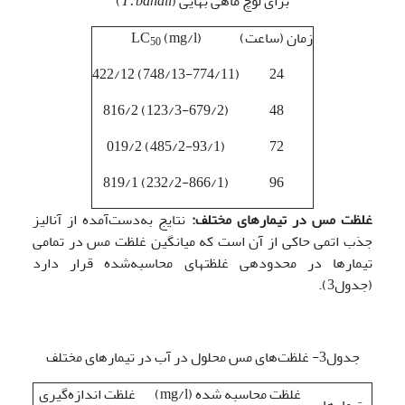
برای لوچ ماهی بهایی (
T. bahaii
)
زمان (ساعت)
(mg/l) LC
50
(748/13-774/11) 422/12
24
(123/3-679/2) 816/2
48
(485/2-93/1) 019/2
72
(232/2-866/1) 819/1
96
غلظت مس در تیمارهای مختلف:
نتایج به‌دست‌آمده از آنالیز
جذب اتمی حاکی از آن است که میانگین غلظت مس در تمامی
تیمارها در محدوده­ی غلظت­های محاسبه‌شده قرار دارد
(جدول3).
جدول3- غلظت‌های مس محلول در آب در تیمارهای مختلف
غلظت محاسبه شده (mg/l)
غلظت اندازه‌گیری
تیمارها