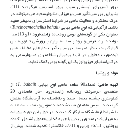
بروز آسیب­های آبششی سبب بروز استرس می­گردند (11)،
بنابراین بررسی تأثیر مس برمیزان متابولیسم ماهی می­تواند در
درک عملکرد و فعالیت ماهی در شرایط استرس­زای محیطی مفید
باشد. ازآنجایی‌که لوچ ماهی بهایی (
Turcinoemacheilus bahaii
)
بعنوان یکی از گونه‌های بومی رودخانه زاینده‌رود (1و 13) می­
تواند در معرض ورود پساب مزارع پرورشی حاوی مس
قرارگیرید، بنظر می­رسد بررسی تأثیر تیمارهای مختلف مس
(به‌صورت محلول در آب) برمیزان شاخص­های متابولیسمی به
درک پاسخ­های فیزیولوژیک این‌گونه بومی کمک نماید.
مواد و روشها
تهیه ماهی:
تعداد90 قطعه ماهی لوچ بهایی (
T. bahaii
) از
منطقه‌ی خرسونک رودخانه زاینده‌رود -در فاصله‌ی 20
کیلومتری چشمه دیمه- صید و بلافاصله به آزمایشگاه منتقل
گردیدند. سپس ماهیان صیدشده ضدعفونی و بمدت سه هفته
با شرایط آزمایشگاه سازگار گردیدند. در طول این دوره، روزانه
به میزان 3 درصد وزن بدن با جیره غذایی معمول (شامل 3/31%
پروتئین، 6/11% چربی و 7/11% خاکستر) تغذیه شدند. پیش از