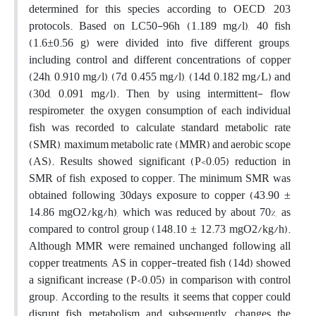
determined for this species according to OECD, 203
protocols. Based on LC50-96h (1.189 mg/l), 40 fish
(1.6±0.56 g) were divided into five different groups,
including control and different concentrations of copper
(24h, 0.910 mg/l), (7d, 0.455 mg/l), (14d, 0.182 mg/L) and
(30d, 0.091 mg/l). Then, by using intermittent- flow
respirometer, the oxygen consumption of each individual
fish was recorded to calculate standard metabolic rate
(SMR), maximum metabolic rate (MMR) and aerobic scope
(AS). Results showed significant (P<0.05) reduction in
SMR of fish, exposed to copper. The minimum SMR was
obtained following 30days exposure to copper (43.90 ±
14.86 mgO2/kg/h), which was reduced by about 70%, as
compared to control group (148.10 ± 12.73 mgO2/kg/h).
Although MMR were remained unchanged following all
copper treatments, AS in copper-treated fish (14d) showed
a significant increase (P<0.05) in comparison with control
group. According to the results, it seems that copper could
disrupt fish metabolism and subsequently, changes the