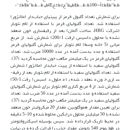
ظ‚ط¯ط§ط±أ—100ظ‡ظ…ط§طھظˆع©ط±غŒطھ ظ…ظ‚ط¯ط§ط±">
برای شمارش تعداد گلبول قرمز از پیپت­های حباب‌دار (ملانژور)
استفاده شد. تعداد گلبول­های ­قرمز با استفاده از لام نئوبار
(شرکت HBG، ساخت آلمان) بعد از رقیق­سازی خون منعقد
نشده با محلول داسیس (رقت 200/1) شمارش شد. از مربع
میانی (5 خانه وسط) لام نئوبار برای شمارش گلبول­های قرمز
استفاده و عدد بدست آمده در عدد 10000 ضرب شد. تعداد
گلبول­های قرمز در یک میلی­متر مکعب خون محاسبه گردید (37).
گلبول­های سفید با استفاده از پیپت­ حبابدار (ملانژور) شمارش
شد. تعداد گلبول­های سفید با استفاده از لام نئوبار بعد از رقیق­
سازی خون منعقد نشده با محلول داسیس (رقت 50/1)
شمارش شد. از 4 مربع کناری لام نئوبار برای شمارش گلبول­های
­سفید استفاده و عدد بدست آمده در عدد 50 ضرب شد. تعداد
گلبول­های سفید در یک میلی­متر مکعب خون محاسبه گردید (37).
برای تعیین مقدار هموگلوبین، مقدار 20 میکرولیتر خون منعقد
نشده با 50 میلی­لیتر محلول درابکین مخلوط شده و 10-5 دقیقه
در محیط تاریک قرارداده شد. سپس بوسیله اسپکتروفتومتر
در طول‌موج 540 نانومتر مقدار جذب را قرائت کرده و درنهایت