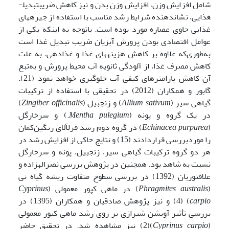
شامل افزایش وزن، افزایش وزن بدن و نیز کاهش ضریب­تبدیل­
غذایی، نشان­دهنده شرایط رشد مناسب با استفاده از جیره­های
غذایی حاوی عصاره مورد بوده است. باتوجه به اینکه یکی از
عوامل اقتصادی بودن پرورش آبزیان ضریب تبدیل غذا است
به‌طوری‌که علاوه بر کاهش هزینه­های غذا و غذادهی، به علت
کاهش مصرف غذا، از آلودگی ثانویه آب محیط پرورش و به‌تبع
آن کاهش پارامترهای کیفی آب جلوگیری خواهد نمود (21).
گابور و همکاران (2012) در تحقیقی با استفاده از ترکیبات
گیاهی سیر (
Allium sativum
) و زنجبیل (
Zingiber officinalis
)
در یک گروه و پونه (
Mentha pulegium
.) و سرخارگل
(
Echinacea purpurea
) در گروه دوم رشد قزل­آلای رنگین‌کمان
را موردبررسی قراردادند (15) و نتایج حاکی از افزایش رشد در
هر دو گروه ترکیبات گیاهی سیر، زنجبیل، پونه و سرخارگل
نسبت به شاهد بود. همچنین در پژوهش بررسی نصراله­زاده و
علاف­نوریان (1392) در بررسی سطوح متفاوت ریشه گیاه نی
(
Phragmites australis
) در ماهی کپور معمولی (
Cyprinus
carpio
) (4) و نیز پژوهش صادقیان و همکاران (1395) در
بررسی تأثیر آویشن شیرازی بر روی رشد ماهی کپور معمولی
(
Cyprinus carpio
)(2) نیز مشاهده شد. در تحقیق حاضر