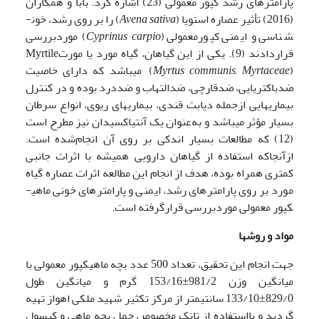
پارامترهای رشد کپور معمولی (23) اشاره کرد. بابا و همکاران
(2016) تأثیر عصاره استویا (
sativa
Avena
) را بر روی رشد، خون­
شناسی و ایمنی کپور­معمولی (
Cyprinus carpio
) موردبررسی
قراردادند (9). یکی از این گیاهان، گیاه مورد یا مورتMyrtile
Myrtus communis, Myrtaceae
(
) می­باشد که دارای خاصیت
ضد­باکتریایی، ضد­قارچی، ضد­التهاب و ضددرد بوده و در کنترل
بیماری­هایی ازجمله دیابت قندی، بیماری­های ریوی، انواع سرطان
بسیار مؤثر می­باشد و به‌عنوان یک آنتی­اکسیدان نیز مطرح است
(12) که مطالعات بسیار اندکی بر روی آن انجام‌شده است.
ازآنجاکه استفاده از گیاهان دارویی همیشه با اثرات جانبی
کمتری همراه بوده، هدف از انجام این مطالعه اثرات عصاره گیاه
مورد بر روی پارامترهای رشد، ایمنی و پارامترهای خونی ماهی­
کپور معمولی موردبررسی قرارگرفته است.
مواد و روشها
جهت انجام این تحقیق، تعداد 500 عدد بچه ماهی­کپور معمولی با
میانگین وزن 981/2±153/16 گرم و میانگین طول
829/0±133/10 سانتی­متر از مرکز تکثیر شهید ملکی اهواز تهیه
گردید و بااستفاده از تانک مخصوص حمل بچه ماهی و کپسول