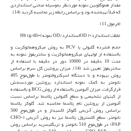
مقدار هموگلوبین نمونه موردنظر به‌وسیله منحنی استانداردی
که قبلاً تهیه‌شده بود و براساس رابطه زیر محاسبه گردید (14).
(فرمول 11)
غلظت استاندارد×( ODاستاندارد/OD نمونه)=(g/dl) Hb
حجم فشرده گلبولی یا PCV به روش میکروهماتوکریت و
بااستفاده از لوله­های میکروهماتوکریت و سانتریفوژ نمونه به
مدت 10 دقیقه در 10000 دور در دقیقه با استفاده از
سانتریفوژ تعیین شد (14). میزان پروتئین کل سرم براساس
روش بیهوده و با دستگاه اسپکتروفتومتر با طول‌موج 495
نانومتر به کمک نمونه استاندارد پروتئین موردسنجش
قرارگرفت. میزان آلبومین بااستفاده از روش BCG و بااستفاده
از کیت­های تشخیصی و سطح گلبولین پلاسما براساس نسبت
آلبومین از پروتئین تام پلاسما محاسبه شد. گلوکز پلاسما
براساس روش آنزیمی گلوکز اکسیداز و در طول‌موج 500
نانومتر، سطح کلسترول پلاسما نیز به روش آنزیمی (CHO-
PAP) در طول‌موج 510 نانومتر و تری­گلیسرید براساس روش