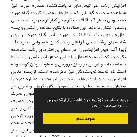
افزایش رشد در تیمارهای دریافت‌کننده عصاره مورد، نیز
مشاهده شد، به گونه­ایی که تیمارهای مصرف‌کننده گیاه مورد
به‌خصوص تیمار 2 یا 500 میلی­گرم در کیلوگرم بهبود شاخص­های
رشد را نشان دادند. این مطالعه با نتایج مطالعه رخشان و چله­
مال دزفول نژاد (1395)، در مورد تأثیر گیاه مورد بر روی
شاخص­های رشد ماهی قزل­آلای رنگین­کمان هم­خوانی ندارد (1)،
زیرا آنها هیچ افزایشی را در سطح پارامترهای رشد مشاهده
نکردند، که البته به‌احتمال‌زیاد این عدم تأثیر ناشی از شرایط
نامناسب آب و هوایی در زمان پرورش و متفاوت بودن گونه بوده
است که توسط نویسندگان نیز ذکرشده است. ازجمله دلایل
افزایش رشد و پارامترهای رشدی در اثر مصرف عصاره مورد را
می­توان به وجود موادی نظیر لیمونن، کارواکرول و انتول در
عصاره (11،28 و34) اشاره کرد، که این مواد به‌عنوان محرک
این وب سایت از کوکی ها برای اطمینان از ارائه بهترین
رشد و اشتها­آور در ماهیان محسوب شده و با بالا بردن مصرف
خدمات استفاده می کند.
غذا، ضمن کاهش هدر رفت غذا، کاهش ضریب غذایی را نیز
توجیه می­کند (21). در تحقیق حاضر بهترین ضریب تبدیل
متوجه شدم
غذایی و رشد در تیمار حاوی 500 میلی­گرم در کیلوگرم مشاهده
شد که نشان از کارایی و قابلیت هضم بهتر جیره در این تیمار