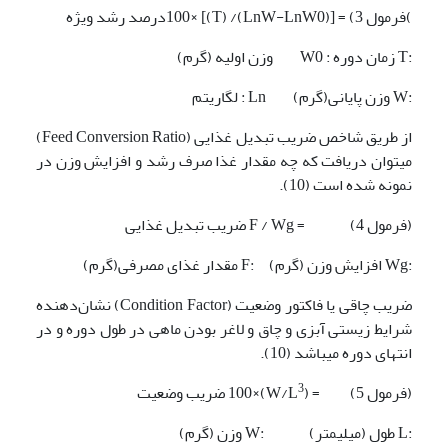
)فرمول 3) = [(LnW-LnW0)/ (T)] ×100درصد رشد ویژه
:T زمان دوره : W0 وزن اولیه (گرم)
:W وزن پایانی(گرم) Ln : لگاریتم
از طریق شاخص ضریب تبدیل غذایی (Feed Conversion Ratio)
می­توان دریافت که چه مقدار غذا صرف رشد و افزایش وزن در
نمونه شده است (10).
(فرمول 4) = F / Wg ضریب تبدیل غذایی
:Wg افزایش وزن (گرم) :F مقدار غذای مصرفی(گرم)
ضریب چاقی یا فاکتور وضعیت (Condition Factor) نشان‌دهنده
شرایط زیستی آبزی و چاق و لاغر بودن ماهی در طول دوره و در
انتهای دوره می­باشد (10).
3
(فرمول 5) = (W/L
)×100 ضریب وضعیت
:L طول (میلی­متر) :W وزن (گرم)