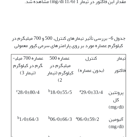
مقدار این فاکتور در تیمار 1 (mg/di 11/6) مشاهده شد.
جدول 6- بررسی تأثیر تیمارهای کنترل، 500 و 700 میلی­گرم در
کیلوگرم عصاره مورد بر روی پارامترهای سرمی کپور معمولی
تیمار
کنترل
عصاره 500
عصاره 700 میلی­
میلی­گرم در
گرم در کیلوگرم
فاکتور
(بدون عصاره)
کیلوگرم (تیمار
(تیمار 3)
2)
c
b
a
پروتئین
29/0±33/4
18/0±55/5
28/0±80/4
کل
(mg/di)
b
b
a
آلبومین
06/0±59/2
06/0±66/3
1/0±64/3
(mg/di)