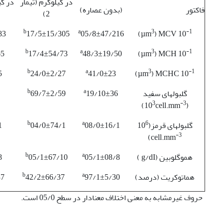
در کیلوگرم (تیمار
در کیل
فاکتور
(بدون عصاره)
2)
b
a
3
-1
83
17/5±15/305
05/8±47/216
)
µm
) MCV 10
b
a
3
-1
65
17/4±54/73
48/3±19/50
)
µm
) MCH 10
b
a
3
-1
5
24/0±2/27
41/0±23
)
µm
) MCHC 10
b
a
گلبولهای سفید
19/10±36
69/7±2/59
3
-3
)
cell.mm
(10
b
a
6
گلبولهای قرمز(10
08/0±16/1
04/0±74/1
1
-3
)
cell.mm
b
a
هموگلوبین (g/dI )
05/1±08/8
05/1±67/10
8
b
a
هماتوکریت (درصد)
97/1±5/30
42/2±66/37
37
حروف غیرمشابه به معنی اختلاف معنا­دار در سطح 05/0 است.