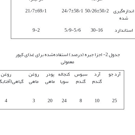
اندازه‌گیری
50/26±50/2
24/7±58/1
21/7±69/1
شده
استاندارد
30-16
5/9-5/6
9-2
جدول 2- اجزا جیره (درصد) استفاده‌شده برای غذای کپور
معمولی
آرد جو
آرد
سبوس
کنجاله
پودر
روغن
روغن
گندم
گندم
سویا
ماهی
ماهی
گیاهی(آفتابگ
4
3
20
24
8
10
25