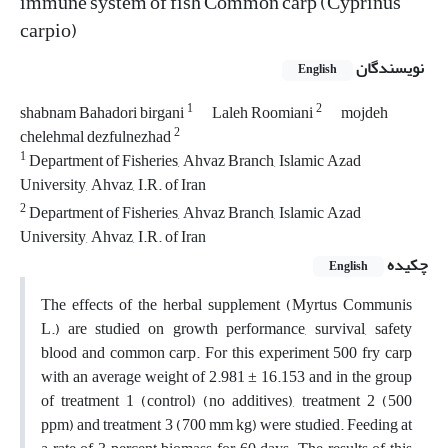
immune system of fish Common carp (Cyprinus
carpio)
نویسندگان
English
1
2
shabnam Bahadori birgani
Laleh Roomiani
mojdeh
2
chelehmal dezfulnezhad
1
Department of Fisheries, Ahvaz Branch, Islamic Azad
University, Ahvaz, I.R. of Iran
2
Department of Fisheries, Ahvaz Branch, Islamic Azad
University, Ahvaz, I.R. of Iran
چکیده
English
The effects of the herbal supplement (Myrtus Communis
L.) are studied on growth performance, survival, safety
blood and common carp. For this experiment 500 fry carp
with an average weight of 2.981 ± 16.153 and in the group
of treatment 1 (control) (no additives), treatment 2 (500
ppm) and treatment 3 (700 mm kg) were studied. Feeding at