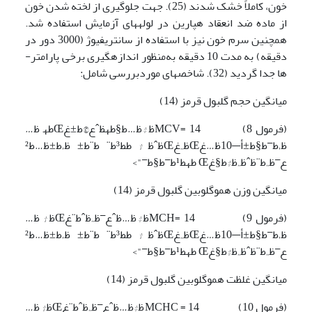
خون، کاملاً خشک شدند (25). جهت جلوگیری از لخته شدن خون
از ماده ضد انعقاد هپارین در لوله­های آزمایش استفاده شد.
همچنین سرم خون نیز با استفاده از سانتریفیوژ (3000 دور در
دقیقه) به مدت 10 دقیقه به‌منظور اندازه­گیری برخی پارامتر­­
ها جدا گردید (32). شاخص­های موردبررسی شامل:
میانگین حجم گلبول قرمز (14)
(فرمول 8) MCV=
14ظ‡ظ…ط§طھظˆع©ط±غŒطھ ظ…
ظ‚ط¯ط§ط±أ—10ظ…غŒظ„غŒظˆظ† ط­ط³ط¨ ط¨ط± ظ‚ط±ظ…ط²
ع¯ظ„ط¨ظˆظ„ظ‡ط§غŒ طھط¹ط¯ط§ط¯">
میانگین وزن هموگلوبین گلبول قرمز (14)
(فرمول 9) MCH=
14ظ‡ظ…ظˆع¯ظ„ظˆط¨غŒظ† ظ…
ظ‚ط¯ط§ط±أ—10ظ…غŒظ„غŒظˆظ† ط­ط³ط¨ ط¨ط± ظ‚ط±ظ…ط²
ع¯ظ„ط¨ظˆظ„ظ‡ط§غŒ طھط¹ط¯ط§ط¯">
میانگین غلظت هموگلوبین گلبول قرمز (14)
(فرمول 10) MCHC =
14ظ‡ظ…ظˆع¯ظ„ظˆط¨غŒظ† ظ…