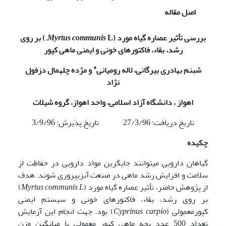
اصل مقاله
بررسی تأثیر عصاره گیاه مورد (
L.
Myrtus communis
) بر روی
رشد، بقاء، فاکتورهای خونی و ایمنی ماهی کپور
*
شبنم بهادری بیرگانی، لاله رومیانی
و مژده چله­مال دزفول
نژاد
اهواز ، دانشگاه آزاد اسلامی، واحد اهواز، گروه شیلات
تاریخ دریافت: 27/3/96 تاریخ پذیرش: 3/9/96
چکیده
گیاهان دارویی می­توانند جایگزین مواد دارویی در حفاظت از
سلامت و افزایش رشد ماهی در صنعت آبزی­پروری شوند. هدف
از پژوهش حاضر، تأثیر عصاره گیاه مورد (
Myrtus communis L
)
بر روی رشد، بقاء، فاکتورهای خونی و سیستم ایمنی
کپورمعمولی (
Cyprinus carpio
) بود. جهت انجام این آزمایش
تعداد 500 عدد بچه ماهی کپور معمولی با میانگین وزن