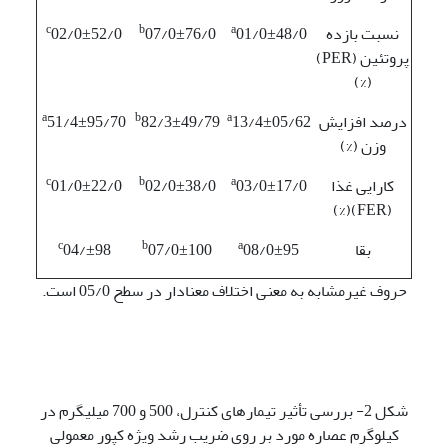
c
b
a
نسبت بازده
01/0±48/0
07/0±76/0
02/0±52/0
پروتئین (PER)
(%)
a
b
a
درصد افزایش
13/4±05/62
82/3±49/79
51/4±95/70
وزن (%)
c
b
a
کارایی غذا
03/0±17/0
02/0±38/0
01/0±22/0
(FER)(%)
c
b
a
بقا
08/0±95
07/0±100
04/±98
حروف غیرمشابه به معنی اختلاف معنا­دار در سطح 05/0 است.
شکل 2- بررسی تأثیر تیمارهای کنترل، 500 و 700 میلی­گرم در
کیلوگرم عصاره مورد بر روی ضریب رشد ویژه کپور معمولی