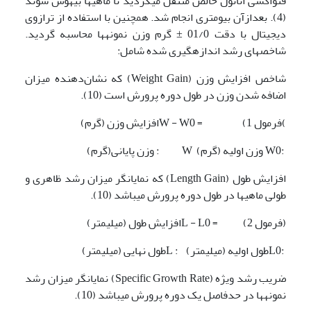
فنواکسی اتانول خالص منتقل می­گردید تا ماهی­ها بیهوش شوند
(4). بعدازآن بیومتری انجام شد. همچنین با استفاده از ترازوی
دیجیتال با دقت 01/0 ± گرم وزن نمونه­ها محاسبه گردید.
شاخص­های رشد اندازه­گیری شده شامل:
شاخص افزایش وزن (Weight Gain) که نشان‌دهنده میزان
اضافه شدن وزن در طول دوره پرورش است (10).
)فرمول 1) = W - W0افزایش وزن (گرم)
:W0 وزن اولیه (گرم) W : وزن پایانی(گرم)
افزایش طول (Length Gain) که نمایانگر میزان رشد ظاهری و
طولی ماهی­ها در طول دوره پرورش می­باشد (10).
(فرمول 2) = L - L0افزایش طول (میلی­متر)
:L0طول اولیه (میلی­متر) : Lطول نهایی (میلی­متر)
ضریب رشد ویژه (Specific Growth Rate) نمایانگر میزان رشد
نمونه­ها در حدفاصل یک دوره پرورش می­باشد (10).