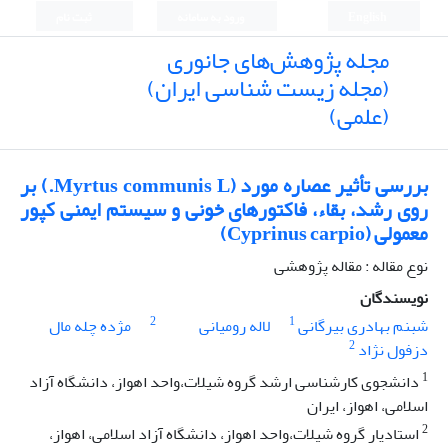
English
ورود به سامانه
ثبت نام
مجله پژوهش‌های جانوری
(مجله زیست شناسی ایران)
(علمی)
بررسی تأثیر عصاره مورد (Myrtus communis L.) بر
روی رشد، بقاء، فاکتورهای خونی و سیستم ایمنی کپور
معمولی (Cyprinus carpio)
نوع مقاله : مقاله پژوهشی
نویسندگان
2
1
شبنم بهادری بیرگانی
لاله رومیانی
مژده چله مال
2
دزفول نژاد
1
دانشجوی کارشناسی ارشد گروه شیلات،واحد اهواز، دانشگاه آزاد
اسلامی، اهواز، ایران
2
استادیار گروه شیلات،واحد اهواز، دانشگاه آزاد اسلامی، اهواز،