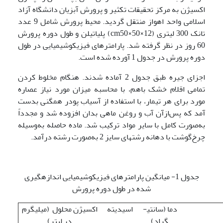
اکسیژن به مرکز تحقیقات تکثیر و پرورش آبزیان دانشگاه آزاد
اسلامی واحد اهواز منتقل گردید. محیط پرورش شامل 9 عدد
تانک 300 لیتری (cm50×50×12) پلی­اتیلن و طول دوره پرورش
60 روز در نظر گرفته شد. پارامترهای فیزیکوشیمیایی در طول
دوره پرورش در جدول 1 آورده شده است.
اجزای جیره طبق جدول 2 آماده شدند. هنگام مخلوط کردن
تمامی اقلام خشک باهم، با محاسبه میزان مورد نیاز عصاره
مورد برای هر تیمار، با استفاده از آسیاب پودر همگنی بدست
آمد که پس‌ازآن آب و روغن ماهی بدان افزوده شد و مجدداً
به‌صورت کامل با سایر مواد ترکیب شد. ماده حاصله به‌وسیله
چرخ‌گوشت با دهانه رشته­ای سایز 2 به‌صورت رشته درآمد.
جدول 1- میانگین پارامترهای فیزیکوشیمیایی اندازه­گیری
شده در طول دوره پرورش
دما (سانتی­
اسیدیته
اکسیژن محلول (میلی­گرم
گراد)
در لیتر)