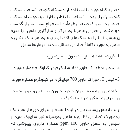
عصاره گیاه مورد با استفاده از دستگاه کلونجر (ساخت شرکت
گلدیس) برای مدت 4 ساعت با تقطیر بخارآب و به‌وسیله شرکت
خرمان در شهرک صنعتی خرم­آباد استخراج شد. پس از گذشت
دو هفته از معرفی ماهی­ها به مرکز و سازگاری ماهی­ها با محیط
پرورش، آنها را به تانک‌های 300 لیتری و به هر تانک 25 بچه
ماهی به‌صورت کاملاً تصادفی منتقل شدند. تیمارها شامل:
1-گروه شاهد (تیمار 1): بدون عصاره مورد
2- تیمار 2: خوراک حاوی 500 میلی­گرم در کیلو­گرم عصاره مورد
3- تیمار 3 : خوراک حاوی 700 میلی­گرم در کیلوگرم عصاره مورد
غذا­دهی روزانه به میزان 3 درصد وزن بیوماس و دو وعده در
روز برای همه گروه­ها انجام گرفت.
جهت انجام زیست­سنجی در ابتدا، وسط و انتهای دوره از هر تانک
به‌صورت تصادفی 10 بچه ماهی به‌وسیله تور ساچوک صید و
سپس به سطل حاوی ppm 100 عصاره داروی بیهوشی 2-