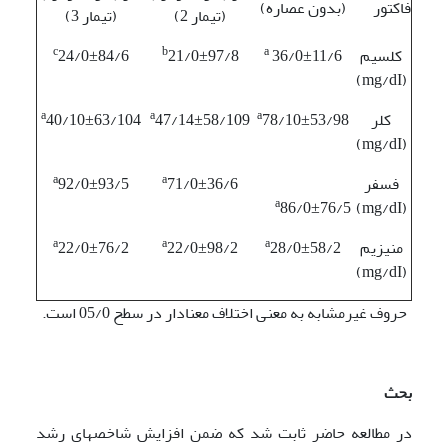
فاکتور
(بدون عصاره)
(تیمار 2)
(تیمار 3)
c
b
a
کلسیم
36/0±11/6
21/0±97/8
24/0±84/6
(mg/dI)
a
a
a
کلر
78/10±53/98
47/14±58/109
40/10±63/104
(mg/dI)
a
a
فسفر
71/0±36/6
92/0±93/5
a
86/0±76/5
(mg/dI)
a
a
a
منیزیم
28/0±58/2
22/0±98/2
22/0±76/2
(mg/dI)
حروف غیرمشابه به معنی اختلاف معنا­دار در سطح 05/0 است.
بحث
در مطالعه حاضر ثابت شد که ضمن افزایش شاخص­های رشد