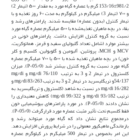
981/2±153/16 گرم با عصاره گیاه مورد به مقدار ۵۰۰ (تیمار 2)
و ۷۰۰ (تیمار 3) میلی­گرم در کیلوگرم به مدت ۶۰ روز تغذیه و با
تیمار کنترل (بدون عصاره) مقایسه شدند. پارامترهای رشد و
بقاء در بچه ماهیان تغذیه‌شده با ۵۰۰ میلی­گرم عصاره گیاه مورد
نسبت به گروه کنترل افزایش داشت. پارامترهای خونی در
بیشتر موارد (شامل تعداد گلبول­های سفید و قرمز، هماتوکریت،
MCV و MCH، پروتئین، آلبومین و گلوبولین، کلسیم و کلر
خون) در بچه ماهیان تغذیه شده با ۵۰۰ یا ۷۰۰ میلی­گرم عصاره
گیاه مورد نسبت به گروه کنترل بیشتر شد (05/0>P). میزان
کلسترول در تیمار 2 و 3 به ترتیب mg/di 76/110 و mg/di
54/137و تری­گلیسرید در تیمار 2 و 3 به ترتیب mg/di 83/263 و
mg/di 16/282 در نسبت به شاهد (کلسترول و تری­گلیسرید به
ترتیب mg/di 93/182 و mg/di 99/322) کاهش معنی­داری را
نشان دادند (05/0>P). در مورد پارامترهای بیوشیمیایی خون
فقط کلسیم تحت تأثیر مثبت عصاره مورد قرارگرفت (05/0>P).
درمجموع نتایج نشان داد که گیاه مورد می­تواند رشد و
بازماندگی ماهی­کپور معمولی را در شرایط پرورش افزایش دهد.
این امر بخصوص در تیمار 500 میلی­گرم در کیلوگرم عصاره