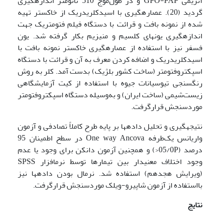
آنزیمی GPO-PAP و در طول‌موج 510 نانومتر اندازه­گیری
گردید (20). عصاره­گیری با اسیدکلریدریک از خاکستر تهیه
شده از نمونه بافت و قرائت با دستگاه فیلم فتومتریک جهت
اندازه­گیری یون­های کلسیم و منیزیم بکار گرفته شد. یون
فسفر نیز با استفاده از عصاره­گیری خاکستر نمونه بافت با
اسیدکلریدریک و اضافه کردن معرف به آن و قرائت با دستگاه
اسپکتروفتومتر (ساخت کشور بلژیک) بدست آمد. کلر به روش
رنگ­سنجی تیوسیانات جیوه با استفاده از کیت آزمایشگاهی
زیست‌شیمی (ساخت ایران) و به‌وسیله دستگاه اسپکتروفتومتر
موردسنجش قرارگرفت.
نتیجه­گیری و تحلیل داده­ها بر پایه طرح کاملاً تصادفی و آزمون
واریانس یک‌طرفه One way Ancova در سطح اطمینان 95
درصد (05/0P<) و همچنین آزمون دانکن برای وجود یا عدم
وجود اختلاف معنی­دار بین تیمارها توسط نرم­افزار SPSS
(ویرایش هجدهم) استفاده شد. نرمال بودن داده­ها نیز
بااستفاده از آزمون شاپیرو-ویلک موردسنجش قرارگرفت.
نتایج