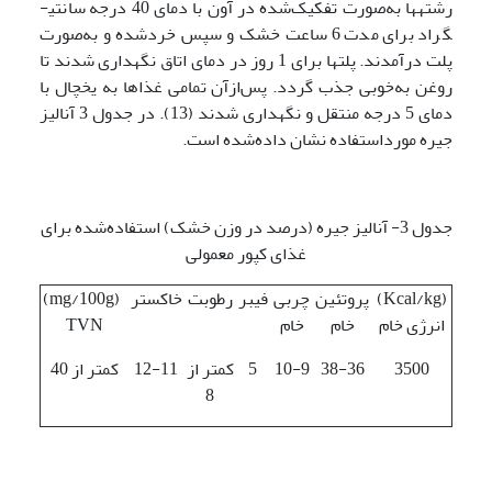
رشته­ها به‌صورت تفکیک‌شده در آون با دمای 40 درجه سانتی­
گراد برای مدت 6 ساعت خشک و سپس خردشده و به‌صورت
پلت درآمدند. پلت­ها برای 1 روز در دمای اتاق نگهداری شدند تا
روغن به‌خوبی جذب گردد. پس‌ازآن تمامی غذاها به یخچال با
دمای 5 درجه منتقل و نگهداری شدند (13). در جدول 3 آنالیز
جیره مورداستفاده نشان داده‌شده است.
جدول 3- آنالیز جیره (درصد در وزن خشک) استفاده‌شده برای
غذای کپور معمولی
(Kcal/kg)
پروتئین
چربی
فیبر
رطوبت
خاکستر
(mg/100g)
انرژی خام
خام
خام
TVN
3500
38-36
10-9
5
کمتر از
12-11
کمتر از 40
8