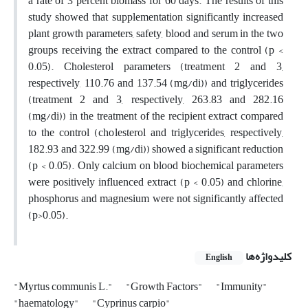
a rate of 3 percent biomass for 60 days. The results of this
study showed that supplementation significantly increased
plant growth parameters, safety, blood and serum in the two
groups receiving the extract compared to the control (p <
0.05). Cholesterol parameters (treatment 2 and 3,
respectively, 110.76 and 137.54 (mg/di)) and triglycerides
(treatment 2 and 3, respectively, 263.83 and 282.16
(mg/di)) in the treatment of the recipient extract compared
to the control (cholesterol and triglycerides, respectively,
182.93 and 322.99 (mg/di)) showed a significant reduction
(p < 0.05). Only calcium on blood biochemical parameters
were positively influenced extract (p < 0.05) and chlorine,
phosphorus and magnesium were not significantly affected
(p>0.05).
کلیدواژه‌ها
English
"Myrtus communis L."
"Growth Factors"
"Immunity"
"haematology"
"Cyprinus carpio"