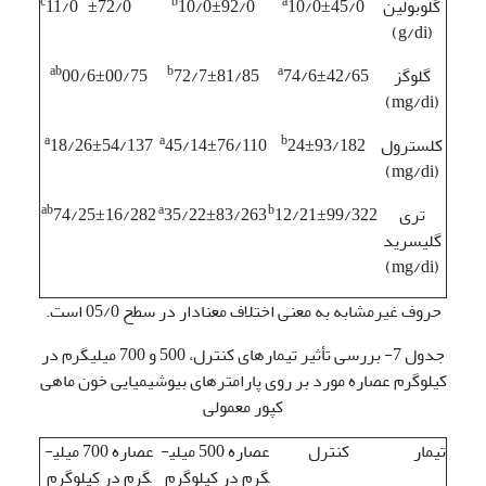
c
b
a
گلوبولین
10/0±45/0
10/0±92/0
11/0 ±72/0
(g/di)
ab
b
a
گلوگز
74/6±42/65
72/7±81/85
00/6±00/75
(mg/di)
a
a
b
کلسترول
24±93/182
45/14±76/110
18/26±54/137
(mg/di)
ab
a
b
تری
12/21±99/322
35/22±83/263
74/25±16/282
گلیسرید
(mg/di)
حروف غیرمشابه به معنی اختلاف معنا­دار در سطح 05/0 است.
جدول 7- بررسی تأثیر تیمارهای کنترل، 500 و 700 میلی­گرم در
کیلوگرم عصاره مورد بر روی پارامترهای بیوشیمیایی خون ماهی
کپور معمولی
تیمار
کنترل
عصاره 500 میلی­
عصاره 700 میلی­
گرم در کیلوگرم
گرم در کیلوگرم