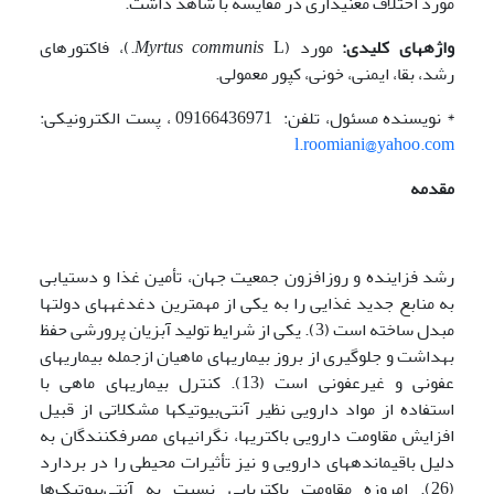
مورد اختلاف معنی­داری در مقایسه با شاهد داشت.
واژه­های کلیدی:
مورد (
Myrtus communis
L.)، فاکتورهای
رشد، بقا، ایمنی، خونی، کپور معمولی.
* نویسنده مسئول، تلفن: 09166436971 ، پست الکترونیکی:
l.roomiani@yahoo.com
مقدمه
رشد فزاینده و روزافزون جمعیت جهان، تأمین غذا و دستیابی
به منابع جدید غذایی را به یکی از مهم­ترین دغدغه­های دولت­ها
مبدل ساخته است (3). یکی از شرایط تولید آبزیان پرورشی حفظ
بهداشت و جلوگیری از بروز بیماری­های ماهیان ازجمله بیماری­های
عفونی و غیرعفونی است (13). کنترل بیماری­های ماهی با
استفاده از مواد دارویی نظیر آنتی‌بیوتیکها مشکلاتی از قبیل
افزایش مقاومت دارویی باکتری­ها، نگرانی­های مصرف­کنندگان به
دلیل باقی­مانده­های دارویی و نیز تأثیرات محیطی را در بر­دارد
(26). امروزه مقاومت باکتریایی نسبت به آنتی‌بیوتیک‌ها