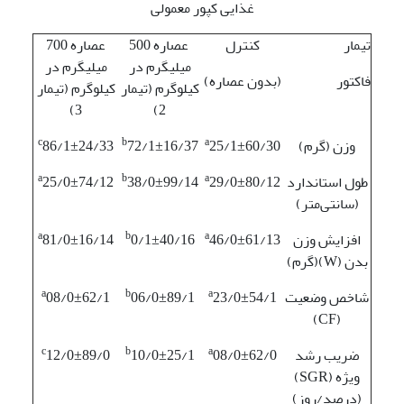
غذایی کپور معمولی
تیمار
کنترل
عصاره 500
عصاره 700
میلی­گرم در
میلی­گرم در
فاکتور
(بدون عصاره)
کیلوگرم (تیمار
کیلوگرم (تیمار
3)
2)
c
b
a
وزن (گرم)
25/1±60/30
72/1±16/37
86/1±24/33
a
b
a
طول استاندارد
29/0±80/12
38/0±99/14
25/0±74/12
(سانتی‌متر)
a
b
a
افزایش وزن
46/0±61/13
0/1±40/16
81/0±16/14
بدن (W)(گرم)
a
b
a
شاخص وضعیت
23/0±54/1
06/0±89/1
08/0±62/1
(CF)
c
b
a
ضریب رشد
08/0±62/0
10/0±25/1
12/0±89/0
ویژه (SGR)
(درصد/روز)