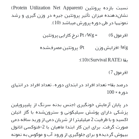
نسبت بازده پروتئین (Protein Utilization Net Apparent)
نشان‌دهنده میزان تأثیر پروتئین جیره در وزن گیری و رشد
نمونه­ها در طی دوره پرورش می­باشد (10).
(فرمول 6) = Pt /Wg نرخ کارایی پروتئین
Wg: افزایش وزن Pt: پروتئین مصرف‌شده
بقا (Survival RATE)(10):
(فرمول 7)
درصد بقا= تعداد افراد در ابتدای دوره – تعداد افراد در انتهای
دوره × 100
در پایان آزمایش خونگیری (جنس بدنه سرنگ از پلی­پروپلین
پزشکی دارای پوشش سیلیکونی و سترون‌شده با گاز اتیلن
اکسید و با ظرفیت 2 میلی­لیتر) از شریان دمی از ورید ساقه دمی
صورت گرفت. برای این کار ابتدا ماهیان با 2-فنوکسی اتانول
بیهوش گردیده و برای جلوگیری از ورود آب و موکوس به نمونه