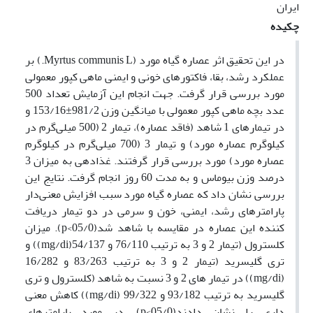
ایران
چکیده
در این تحقیق اثر عصاره گیاه مورد (Myrtus communis L.) بر
عملکرد رشد، بقا، فاکتورهای خونی و ایمنی ماهی کپور معمولی
مورد بررسی قرار گرفت. جهت انجام این آزمایش تعداد 500
عدد بچه ماهی کپور معمولی با میانگین وزن 981/2±153/16 و
در تیمارهای 1 شاهد (فاقد عصاره)، تیمار 2 (500 میلی‌گرم در
کیلوگرم عصاره مورد) و تیمار 3 (700 میلی‌گرم در کیلوگرم
عصاره مورد) مورد بررسی قرار گرفتند. غذادهی به میزان 3
درصد وزن بیوماس و به مدت 60 روز انجام گرفت. نتایج این
بررسی نشان داد که عصاره گیاه مورد سبب افزایش معنی‌دار
پارامترهای رشد، ایمنی، خون و سرمی در دو تیمار دریافت
کننده این عصاره در مقایسه با شاهد شد(05/0>p). میزان
کلسترول (تیمار 2 و 3 به ترتیب 76/110 و 54/137(mg/di)) و
تری گلیسرید (تیمار 2 و 3 به ترتیب 83/263 و 16/282
(mg/di)) در تیمار های 2 و 3 نسبت به شاهد (کلسترول و تری
گلیسرید به ترتیب 93/182 و 99/322 (mg/di)) کاهش معنی
داری را نشان دادند(05/0>p). در مورد پارامترهای