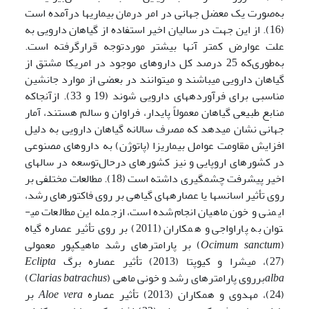
به‌صورت یک معضل جهانی در امر درمان بیماری­ها درآمده است
(16). از این ‌جهت در سالیان اخیر استفاده از گیاهان دارویی به
علت عوارض کمتر آنها بیشتر موردتوجه قرارگرفته است.
به‌طوری‌که 25 درصد کل داروهای موجود در امریکا مشتق از
گیاهان دارویی می­باشند و می­توانند در بعضی از موارد جانشین
مناسبی برای فرآورده­های دارویی شوند (19 و 33). ازآنجاکه
منابع طبیعی گیاهان معمولاً پایدار، فراوان و سالم هستند، آمار
جهانی نشان می­دهد که مصرف سالانه گیاهان دارویی به دلیل
افزایش مقاومت عوامل بیماری­زا (پاتوژن) به داروهای مصنوعی
در کشورهای اروپایی و نیز کشورهای درحال‌توسعه در سال­های
اخیر پیشرفت چشمگیری داشته است (18). مطالعات مختلفی بر
روی تأثیر اسانس­ها یا عصاره­های گیاهی بر روی فاکتورهای رشد،
ایمنی و خون ماهیان انجام‌شده است، ازجمله این مطالعات می­
توان به پاراواجی و همکاران (2011) بر روی تأثیر عصاره گیاه
(
Ocimum sanctum
) بر پارامترهای رشد ماهی­کپور ­معمولی
(27)، میشرا و کیوپتا (2013) تأثیر عصاره برگ
Eclipta
alba
برروی پارامترهای رشد و خونی ماهی (
Clarias batrachus
)
(24)، مهدوی و همکاران (2013) تأثیر عصاره
Aloe vera
بر