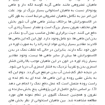
ماهیان غضروهی مانند ماهی گربه کوسه لکه دار و ماهی
پودوخار نسبت به ماهیان استخوانی بسیار بزرگ تر بود. علت
این امر نیز به تکامل ماهیان غضروفی مرتبط است. به طور کلی
در الاسموبرانش ها برخلاف بیشتر ماهی های آب شور بخش
های مختلف نفرون بسیار بزرگ است و مقدار نسبتآً زیادی آب
دفع می کنند. جهت برقراری تعادل مناسب بین آب و نمک در
بدن این ماهی ها، دو عامل وجود دارد. اول این که این ماهی ها
قادرند مقادیر بسیار زیادی مواد ازته زائد را به صورت اوره در
خون خود نگه دارند. بنابراین در حالی که غلظت نمک در بدن
الاسموبرانش ها بیش از سایر ماهی ها نیست، وجود مقادیر
بسیار زیاد اوره در خون در این ماهیان موجب بالا رفتن فشار
اسمزی بدن و تقریباً نزدیک به فشار اسمزی آب دریا می شود.
در نتیجه خطر کم شدن آب بدن مرتفع می گردد. دوم این که
به بخش عقبی روده ی این ماهی ها، غده ای به نام غده ی
راست روده متصل است که عمل دفع نمک را انجام می دهد
(3). بر اساس نتایج حاصل از این پژوهش، پنج بخش سازنده ی
نفرون و همچنین جسمک کلیوی در تمام نمونه های مورد
مطالعه مشاهده شد. بین ماهیان استخوانی از نظر بخش های