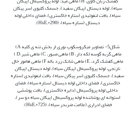
کفشک زبان گاوی، H) ماهی مید، لوله پروکسیمال (پیکان
سیاه)، لوله دیستال (پیکان سفید)، جسمک کلیوی (سر پیکان
سیاه)، بافت لنفوئیدی (ستاره خاکستری)، فضای داخلی لوله
دیستال (ستاره سیاه)، (H&E;×290).
شکل5- تصاویر میکروسکوپ نوری از بخش تنه ی کلیه A)
ماهی گربه گوسه لکه دار، B) ماهی صبور، C) ماهی شیر،D )
ماهی کفشک گرد، E) ماهی شانک زرد باله F) ماهی هامور خال
نارنجی، لوله پروکسیمال (پیکان سیاه)، لوله دیستال (پیکان
سفید)، جسمک کلیوی (سر پیکان سیاه)، بافت لنفوئیدی (ستاره
خاکستری)، فضای داخلی لوله دیستال (ستاره سیاه)، فضای
داخلی لوله پروکسیمال (دایره خاکستری)، بافت پوششی
استوانه ای پوشاننده لوله پروکسیمال (پیکان سیاه دو سر)،
فضای ادراری (علامت ضربدر سیاه)، (H&E;×725).