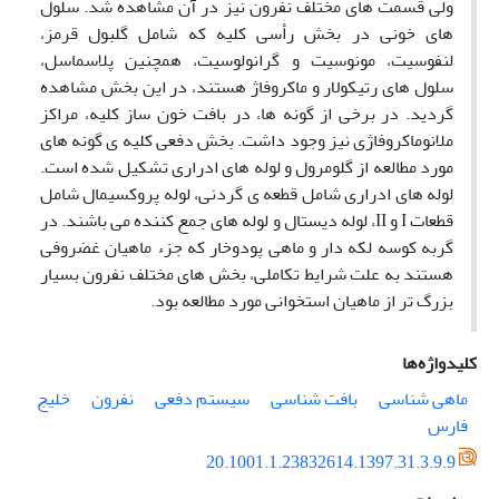
ولی قسمت های مختلف نفرون نیز در آن مشاهده شد. سلول
های خونی در بخش رأسی کلیه که شامل گلبول قرمز،
لنفوسیت، مونوسیت و گرانولوسیت، همچنین پلاسماسل،
سلول های رتیکولار و ماکروفاژ هستند، در این بخش مشاهده
گردید. در برخی از گونه ها، در بافت خون ساز کلیه، مراکز
ملانوماکروفاژی نیز وجود داشت. بخش دفعی کلیه ی گونه های
مورد مطالعه از گلومرول و لوله های ادراری تشکیل شده است.
لوله های ادراری شامل قطعه ی گردنی، لوله پروکسیمال شامل
قطعات I و II، لوله دیستال و لوله های جمع کننده می باشند. در
گربه کوسه لکه دار و ماهی پودوخار که جزء ماهیان غضروفی
هستند به علت شرایط تکاملی، بخش های مختلف نفرون بسیار
بزرگ تر از ماهیان استخوانی مورد مطالعه بود.
کلیدواژه‌ها
ماهی شناسی
بافت شناسی
سیستم دفعی
نفرون
خلیج
فارس
20.1001.1.23832614.1397.31.3.9.9