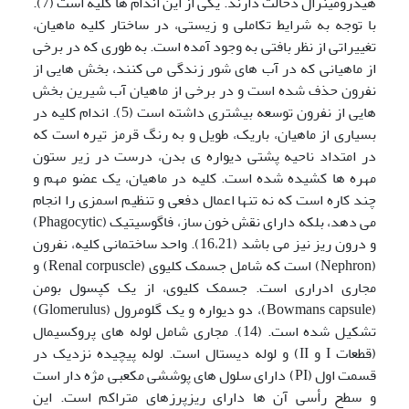
هیدرومینرال دخالت دارند. یکی از این اندام ها کلیه است (7).
با توجه به شرایط تکاملی و زیستی، در ساختار کلیه ماهیان،
تغییراتی از نظر بافتی به وجود آمده است. به طوری که در برخی
از ماهیانی که در آب های شور زندگی می کنند، بخش هایی از
نفرون حذف شده است و در برخی از ماهیان آب شیرین بخش
هایی از نفرون توسعه بیشتری داشته است (5). اندام کلیه در
بسیاری از ماهیان، باریک، طویل و به رنگ قرمز تیره است که
در امتداد ناحیه پشتی دیواره ی بدن، درست در زیر ستون
مهره ها کشیده شده است. کلیه در ماهیان، یک عضو مهم و
چند کاره است که نه تنها اعمال دفعی و تنظیم اسمزی را انجام
می دهد، بلکه دارای نقش خون ساز، فاگوسیتیک (Phagocytic)
و درون ریز نیز می باشد (16،21). واحد ساختمانی کلیه، نفرون
(Nephron) است که شامل جسمک کلیوی (Renal corpuscle) و
مجاری ادراری است. جسمک کلیوی، از یک کپسول بومن
(Bowmans capsule)، دو دیواره و یک گلومرول (Glomerulus)
تشکیل شده است. (14). مجاری شامل لوله های پروکسیمال
(قطعات I و II) و لوله دیستال است. لوله پیچیده نزدیک در
قسمت اول (PI) دارای سلول های پوششی مکعبی مژه دار است
و سطح رأسی آن ها دارای ریزپرزهای متراکم است. این