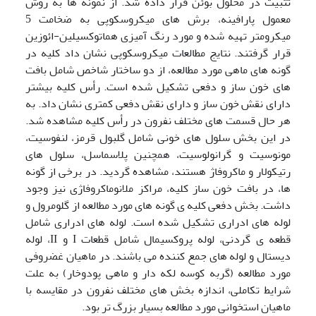
تثبیت در محلول بوئن قرار داده شد. از نمونه ها به روش
معمول پارافینه، برش های میکروسکوپی به ضخامت 5
میکرومتر تهیه شده و مورد رنگ آمیزی هماتوکسیلین-ائوزین
قرار گرفتند. نتایج مطالعات میکروسکوپی نشان داد کلیه در
گونه های ماهی مورد مطالعه، از دو ساختار شاخص شامل بافت
های خون ساز و دفعی تشکیل شده است. رأس کلیه بیشتر
دارای نقش خون ساز و دارای نقش دفعی کمتری نشان داد. به
هر حال قسمت های مختلف نفرون در رأس کلیه مشاهده شد.
در این بخش سلول های خونی شامل گلبول قرمز، لنفوسیت،
مونوسیت و گرانولوسیت، همچنین پلاسماسل، سلول های
رتیکولار و ماکروفاژ هستند، مشاهده گردید. در برخی از گونه
ها، در بافت خون ساز کلیه، مراکز ملانوماکروفاژی نیز وجود
داشت. بخش دفعی کلیه ی گونه های مورد مطالعه از گلومرول و
لوله های ادراری تشکیل شده است. لوله های ادراری شامل
قطعه ی گردنی، لوله پروکسیمال شامل قطعات I و II، لوله
دیستال و لوله های جمع کننده می باشند. در ماهیان غضروفی
مورد مطالعه (گربه کوسه لکه دار و ماهی پودوخار) به علت
شرایط تکاملی، اندازه بخش های مختلف نفرون در مقایسه با
ماهیان استخوانی مورد مطالعه بسیار بزرگ تر بود.