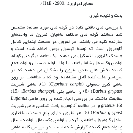
فضای ادراری). (H&E;×2900).
بحث و نتیجه گیری
با بررسی های بافتی کلیه در گونه های مورد مطالعه مشخص
شد همانند گونه های مختلف ماهیان، نفرون ها واحدهای
سازنده کلیه می باشند. هر نفرون در قسمت ابتدایی شامل
گلومرول است که توسط کپسول بومن احاطه شده است و
جسمک کلیوی را تشکیل می دهند. یک قطعه ی گردنی کوتاه،
لوله پروکسیمال شامل قطعات I وII ، لوله دیستال و لوله جمع
کننده بخش های بعدی نفرون را تشکیل می دهند که در
سرتاسر بافت کلیه قابل مشاهده بود که با مطالعات بر روی
ماهی کپور معمولی (
Cyprinus carpio
) (1)، ماهی شیربت
(
Barbus grypus
) (8) و ماهی بنی (
Barbus sharpeyi
) (15)
مطابقت داشت. در بررسی انجام شده بر روی ماهی
Lutjanus
(16)
griseus
و
در مطالعه آناتومی و بافت شناسی ماهی شیربت
(
Barbus grypus
) (8) هر نفرون دارای پنج قسمت ساختاری
شامل گلومرول، قطعه ی گردنی، لوله پروکسیمال، لوله دیستال
و لوله جمع کننده گزارش شده است. در بررسی کلیه ماهی