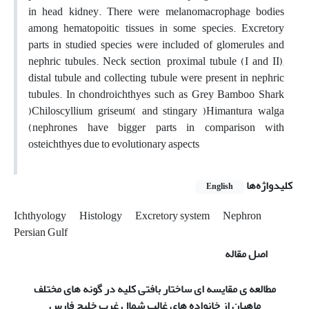
in head kidney. There were melanomacrophage bodies
among hematopoitic tissues in some species. Excretory
parts in studied species were included of glomerules and
nephric tubules. Neck section, proximal tubule (I and II),
distal tubule and collecting tubule were present in nephric
tubules. In chondroichthyes such as Grey Bamboo Shark
)Chiloscyllium griseum( and stingary )Himantura walga
(nephrones have bigger parts in comparison with
osteichthyes due to evolutionary aspects
کلیدواژه‌ها
English
Ichthyology
Histology
Excretory system
Nephron
Persian Gulf
اصل مقاله
مطالعه ی مقایسه ای ساختار بافتی کلیه در گونه های مختلف
ماهیان از خانواده های غالب شمال غرب خلیج فارس