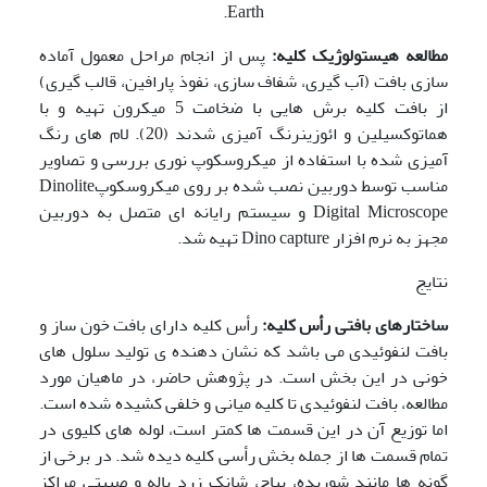
Earth.
مطالعه هیستولوژیک کلیه:
پس از انجام مراحل معمول آماده
سازی بافت (آب گیری، شفاف سازی، نفوذ پارافین، قالب گیری)
از بافت کلیه برش هایی با ضخامت 5 میکرون تهیه و با
هماتوکسیلین و ائوزینرنگ آمیزی شدند (20). لام های رنگ
آمیزی شده با استفاده از میکروسکوپ نوری بررسی و تصاویر
مناسب توسط دوربین نصب شده بر روی میکروسکوپDinolite
Digital Microscope و سیستم رایانه ای متصل به دوربین
مجهز به نرم افزار Dino capture تهیه شد.
نتایج
ساختارهای بافتی رأس کلیه:
رأس کلیه دارای بافت خون ساز و
بافت لنفوئیدی می باشد که نشان دهنده ی تولید سلول های
خونی در این بخش است. در پژوهش حاضر، در ماهیان مورد
مطالعه، بافت لنفوئیدی تا کلیه میانی و خلفی کشیده شده است.
اما توزیع آن در این قسمت ها کمتر است، لوله های کلیوی در
تمام قسمت ها از جمله بخش رأسی کلیه دیده شد. در برخی از
گونه ها مانند شوریده، بیاح، شانک زرد باله و صبیتی مراکز