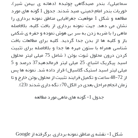
سماعیلی)، بندر صیدگاهی چوئبده (دهانه ی بهمن شیر)،
خوریات بندر امام خمینی، صید شدند. جدول 1 گونه های مورد
مطالعه و شکل 1 موقعیت جغرافیایی مناطق نمونه برداری را
نشان می دهد. جهت نمونه برداری از بافت کلیه، بلافاصله
ماهی را با ضربه زدن به سر بی هوش نموده و حفره ی شکمی
باز و کلیه ها از بدن جدا گردید. کلیه برای مطالعات بافت
شناسی همراه با ستون مهره ها جدا و بلافاصله برای تثبیت
کردن درون محلول ثبوت بوئن ( شامل 75 میلی لیتر محلول
اسید پیکریک اشباع، 25 میلی لیتر فرمالدهید37 درصد و 5
میلی لیتر اسید استیک گلاسیال) قرار داده شد. نمونه ها پس
از 72-48 ساعت و تکمیل فرایند تثبیت از محلول بوئن خارج و تا
زمان انجام مراحل بعدی در الکل 70% نگه داری شدند (23).
جدول 1- گونه های ماهی مورد مطالعه
شکل 1- نقشه ی مناطق نمونه برداری. برگرفته از Google