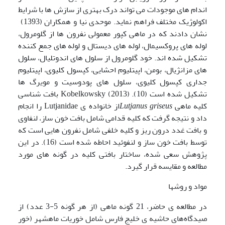
اندام های موجودات می تواند درک بهتری از سازش ها با شرایط
اکولوژیک مختلف فراهم نماید. موحدی نیا و همکاران (1393)
نشان دادند که در ماهی کپور معمولی نفرون ها از گلومرول،
لوله های پروکسیمال، لوله های دیستال و لوله های جمع کننده
تشکیل شده اند. خود گلومرول از سلول های اندوتلیال، سلول
های مزانژیال، بومن، اپیتلیوم احشایی، کپسول کلیوی، اپیتلیوم
جداری کپسول کلیوی، سلول های پودوسیت و مویرگ ها
تشکیل شده است (10). Kobelkowsky (2013) بافت شناسی
کلیه ماهی
Lutjanus griseus
از خانواده ی Lutjanidae را انجام
داد و نتیجه گرفت که کلیه قدامی شامل بافت خون ساز، لنفاوی
و بافت غدد درون ریز و کلیه خلفی شامل نفرون هایی است که
توسط بافت خون ساز و لنفوئید احاطه شده است (16). در این
پژوهش سعی شده، ساختار بافتی کلیه در گونه های مورد
مطالعه و مقایسه قرار گیرد.
مواد و روشها
در مطالعه ی حاضر، 21 گونه ماهی (از هر گونه 5-3 عدد) از
صیدگاه‌های حاشیه ی خلیج فارس شامل خوریات ماهشهر (خور