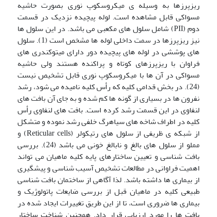
ریزپرزها به وسیله ی میکروسکوپ نوری بصورت حاشیه
مسواکی قابل مشاهده است. لوله پیچیده نزدیک در قسمت
دوم (PII) شامل سلول های مکعبی می باشد. در این سلول ها
نیز ریزپرزها در سمت داخلی لوله ها مشخص است (1). سلول
های پوششی در لوله های پیچیده دور دارای میتوکندری های
فراوان با ریزپرزهای کوتاه و پراکنده هستند ولی حاشیه
مسواکی در آن ها با میکروسکوپ نوری قابل تشخیص نیست
(24). در بخش قدامی کلیه که رأس کلیه نامیده می شود، رشد
نفرون ها در بسیاری از گونه ها کم شده و به جای آن بافت های
لنفاوی در این قسمت رشد کرده است. بافت های لنفاوی رأس
کلیه در اطراف شاخه های سیاهرگ خلفی رشد نموده و متشکل
از شبکه ی ظریفی از سلول های رتیکولر (Reticular cells) و
مملو از سلول های بالغ و نابالغ خونی می باشد (24). بررسی
بافت شناسی و تعیین ساختارهای پایه کلیه ماهیان می تواند
اهمیت فراوانی در مطالعات تشخیص آسیب شناسی و پیشگیری
از بیماری ها داشته باشد. لذا آگاهی از ساختمان بافت شناسی
طبیعی کلیه در ماهیان قبل از بررسی ضایعات پاتولوژیک و
بیماری ها ضروری است، تا از این طریق تغییرات ایجاد شده در
بافت ها را مورد ارزیابی قرار داد. همچنین شناخت ساختار