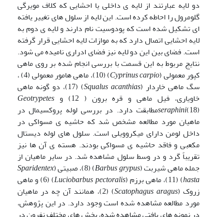
دو لایه عبارتند از لایه ی داخلی یا احشایی که کلاف مویرگی
گلومرول را احاطه کرده است. این لایه از سلول های تغییر یافته
ای تشکیل شده است که پودوسیت نام دارند و لایه ی دوم به
لایه احشایی اتصال دارد که به موازات لایه احشایی قرار گرفته
است. فضای بین این دو لایه نیز فضای ادراری نامیده می شود.
نتایج مربوط به این قسمت با بررسی انجام شده بر روی ماهی
کپور معمولی (
Cyprinus carpio
) (10)، ماهی هامور معمولی (4) ،
سگ ماهی خاردار (
Squalus acanthias
) (17)، دو گونه ماهی
خاویاری، فیل ماهی و قره برون ( 12) و
Geotrypetes
seraphini
(18)مطابقت دارد. در بررسی لوله پروکسیمال در
ماهیان مورد مطالعه مشخص شد که حاشیه ی مسواکی در
داخل لومن دارای میکروویلی است. سلول های لوله دیستال
مکعبی و فاقد حاشیه ی مسواکی بودند. هسته ی آن ها نیز
تقریباً گرد و در وسط سلول مشاهده شد. در سایر ماهیان از
جمله ماهی شیربت (
Barbus grypus
) (8)، صبیتی (
Sparidentex
hasta
) (11)، ماهی برزم (
Luciobarbus pectoralis
) (6) و ماهی
زروک (
Scatophagus aragus
) (2)، همانند آن چه در ماهیان
مورد مطالعه مشاهده شده است وجود دارد. در این پژوهش،
در نمونه های بافتی مشاهده شده، بخش های مختلف نفرون در