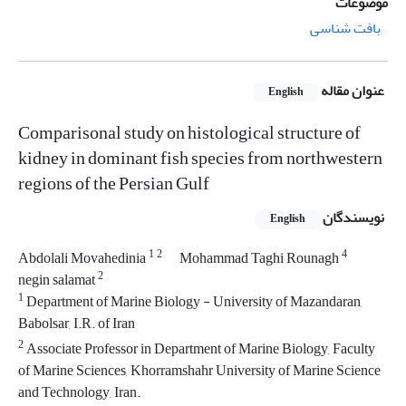
موضوعات
بافت شناسی
عنوان مقاله
English
Comparisonal study on histological structure of
kidney in dominant fish species from northwestern
regions of the Persian Gulf
نویسندگان
English
1
2
4
Abdolali Movahedinia
Mohammad Taghi Rounagh
2
negin salamat
1
Department of Marine Biology - University of Mazandaran,
Babolsar, I.R. of Iran
2
Associate Professor in Department of Marine Biology, Faculty
of Marine Sciences, Khorramshahr University of Marine Science
and Technology, Iran.