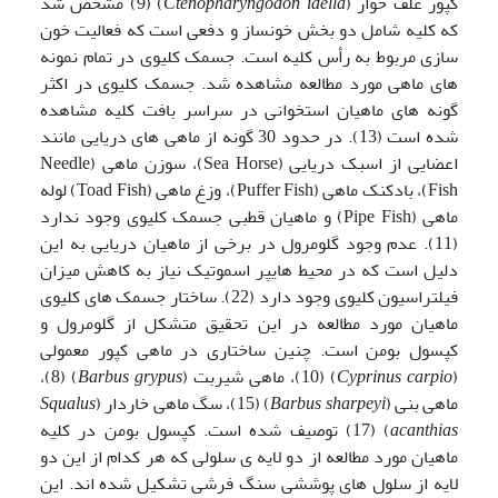
کپور علف خوار (
Ctenopharyngodon idella
) (9) مشخص شد
که کلیه شامل دو بخش خونساز و دفعی است که فعالیت خون
سازی مربوط به رأس کلیه است. جسمک کلیوی در تمام نمونه
های ماهی مورد مطالعه مشاهده شد. جسمک کلیوی در اکثر
گونه های ماهیان استخوانی در سراسر بافت کلیه مشاهده
شده است (13). در حدود 30 گونه از ماهی های دریایی مانند
اعضایی از اسبک دریایی (Sea Horse)، سوزن ماهی (Needle
Fish)، بادکنک ماهی (Puffer Fish)، وزغ ماهی (Toad Fish) لوله
ماهی (Pipe Fish) و ماهیان قطبی جسمک کلیوی وجود ندارد
(11). عدم وجود گلومرول در برخی از ماهیان دریایی به این
دلیل است که در محیط هایپر اسموتیک نیاز به کاهش میزان
فیلتراسیون کلیوی وجود دارد (22). ساختار جسمک های کلیوی
ماهیان مورد مطالعه در این تحقیق متشکل از گلومرول و
کپسول بومن است. چنین ساختاری در ماهی کپور معمولی
(
Cyprinus carpio
) (10)، ماهی شیربت (
Barbus grypus
) (8)،
ماهی بنی (
Barbus sharpeyi
) (15)، سگ ماهی خاردار (
Squalus
acanthias
) (17) توصیف شده است. کپسول بومن در کلیه
ماهیان مورد مطالعه از دو لایه ی سلولی که هر کدام از این دو
لایه از سلول های پوششی سنگ فرشی تشکیل شده اند. این