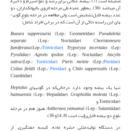
ضمیمه است (7). بیضه، مکانی برای رشد و نمو اسپرم و ذخیره
آن می­باشد (36). به‌طور عمده طی مرحله لاروی بال­پولکداران، دو
عدد بیضه قابل‌تشخیص است ولی مطالعه در مرحله بلوغ گونه­
های این راسته حاکی از آن است که در برخی افراد شامل:
Buzura suppressaria
(Lep.: Geometridae),
Pseudaletia
separate
(Lep.: Noctuidae),
Choristoneura
fumiferana
(Lep.:
Tortricidae
),
Tryporyza incertulas
(Lep:
Pyralidae),
Agrotis ipsilon
(Lep.: Noctuidae),
Ancylis
sativa
(Lep.:
Tortricidae
),
Pieris melete
(Lep.:
Pieridae
),
(Lep.:
Chilo suppressalis
) و
Pieridae
(Lep.:
Colias fieldii
Crambidae)
تنها یک بیضه وجود دارد درحالی‌که در گونه­های
Hepialus
baimaensis
(Lep.: Hepialidae)
, Grapholita molesta
(Lep.:
Tortricidae) و
(Lep.: Saturniidae)
Antheraea yamamai
هنوز هم در مرحله
بلوغ دو بیضه قابل‌رؤیت است (8، 14و 36).
در دستگاه تولیدمثلی حشره ماده، کیسه جفت­گیری، از