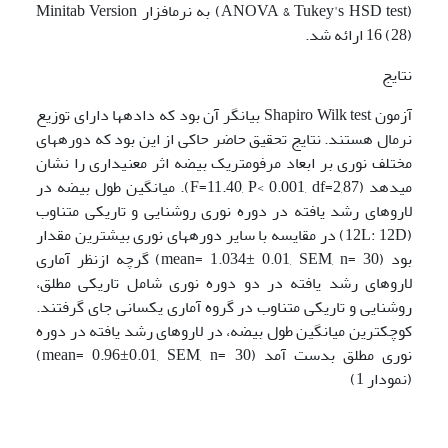
(ANOVA & Tukey's HSD test) به نرم­افزار Minitab Version
16 (28) ارائه شد.
نتایج
آزمون Shapiro Wilk test بیانگر آن بود که داده­ها دارای توزیع
نرمال هستند. نتایج تحقیق حاضر حاکی از این بود که دوره­های
مختلف نوری بر ابعاد مرفومتریک بیضه اثر معنی­داری را نشان
می­دهد (F=11.40, P< 0.001, df=2,87). میانگین طول بیضه در
لاروهای رشد یافته در دوره نوری روشنایی و تاریکی متناوب
(12L: 12D) در مقایسه با سایر دوره­های نوری بیشترین مقدار
بود (mean= 1.034± 0.01, SEM, n= 30) گرچه ازنظر آماری
لاروهای رشد یافته در دو دوره نوری شامل تاریکی مطلق،
روشنایی و تاریکی متناوب در گروه آماری یکسانی جای گرفتند.
کوچک­ترین میانگین طول بیضه، در لاروهای رشد یافته در دوره
نوری مطلق بدست آمد (mean= 0.96±0.01, SEM, n= 30)
(نمودار 1)