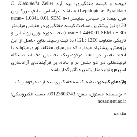
(بیضه و کیسه جفت­گیری) بید آرد
Zeller
E. Kuehniella
(Lepidoptera: Pyralidae) می­باشد. براساس نتایج، بزرگترین
طول بیضه در مقیاس میلی­متر (mean= 1.034± 0.01 SEM, n=
30) و نیز بیشترین مساحت کیسه جفت­گیری در مقیاس میلی­متر
(mean= 1.44±0.01 SEM, n= 30) تحت دوره نوری روشنایی و
تاریکی متناوب (12L: 12D) به ثبت رسید. نتایج حاصل از این
پژوهش، پیشنهاد می­دارد که دوره­های مختلف نوری می­تواند با
ایجاد تغییر در ابعاد مرفومتریک بخش­های مختلف دستگاه
تولیدمثلی هر دو جنس نر و ماده، بر فرآیندهای آزادسازی
اسپرم و تولیدمثلی شب­پره تأثیرگذار باشد.
واژه‌های کلیدی
: بیضه، کیسه جفت­گیری، بید آرد، مرفومتریک
* نویسنده مسئول، تلفن: 09123603743، پست الکترونیکی:
nozari@ut.ac.ir
مقدمه