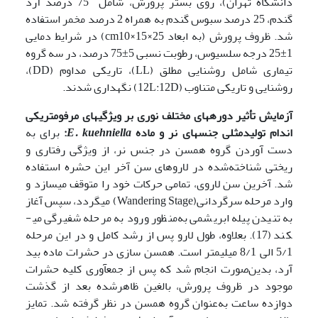
دانشگاه تهران)، روی بستر پرورش، شامل 75 درصد آرد
گندم، 25 درصد سبوس گندم به همراه 2 درصد مخمر استفاده
شد. ظروف پرورش (به ابعاد cm10×15×25) در شرایط دمایی
1±25 درجه سلسیوس، رطوبت نسبی 5±75 درصد، در سه گروه
تیماری شامل روشنایی مطلق (LL)، تاریکی مداوم (DD)،
روشنایی و تاریکی متناوب (12L:12D) نگهداری شدند.
آزمایش تأثیر دوره­های مختلف نوری بر ویژگی­های مرفومتریکی
اندام تولیدمثلی جنس­های نر و ماده
E. kuehniella
:
برای به
دست آوردن گروه هم­سن در جنس نر، از ویژگی رفتاری و
ریختی شناخته‌شده در لاروهای سن آخر این حشره استفاده
شد. آخرین سن لاروی، تمامی حرکات خود را متوقف می­سازد و
وارد مرحله سرگردانی(Wandering Stage) می­گردد، سپس آغاز
به تنیدن پیله ابریشمی به‌منظور ورود به مرحله شفیرگی می­
کند (17). بعلاوه، طول لارو پس از رشد کامل و در این مرحله
5/1 الی 8/1 میلی­متر است. هم­سن سازی در حشرات ماده بید
آرد، بدین‌صورت انجام شد که پس از جمع­آوری کلیه حشرات
موجود در ظروف پرورش، بالغین ظاهرشده بعد از گذشت
دوازده ساعت به‌عنوان گروه هم­سن در نظر گرفته شد. تمایز