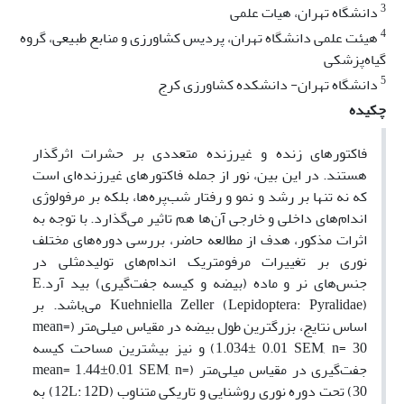
3
دانشگاه تهران، هیات علمی
4
هیئت علمی دانشگاه تهران، پردیس کشاورزی و منابع طبیعی، گروه
گیاه‌پزشکی
5
دانشگاه تهران- دانشکده کشاورزی کرج
چکیده
فاکتورهای زنده و غیرزنده متعددی بر حشرات اثرگذار
هستند. در این بین، نور از جمله فاکتورهای غیرزنده‌ای است
که نه تنها بر رشد و نمو و رفتار شب‌پره‌ها، بلکه بر مرفولوژی
اندام‌های داخلی و خارجی آن‌ها هم تاثیر می‌گذارد. با توجه به
اثرات مذکور، هدف از مطالعه حاضر، بررسی دوره‌های مختلف
نوری بر تغییرات مرفومتریک اندام‌های تولیدمثلی در
جنس‌های نر و ماده (بیضه و کیسه جفت‌گیری) بید آردE.
Kuehniella Zeller (Lepidoptera: Pyralidae) می‌باشد. بر
اساس نتایج، بزرگترین طول بیضه در مقیاس میلی‌متر (mean=
1.034± 0.01 SEM, n= 30) و نیز بیشترین مساحت کیسه
جفت‌گیری در مقیاس میلی‌متر (mean= 1.44±0.01 SEM, n=
30) تحت دوره نوری روشنایی و تاریکی متناوب (12L: 12D) به