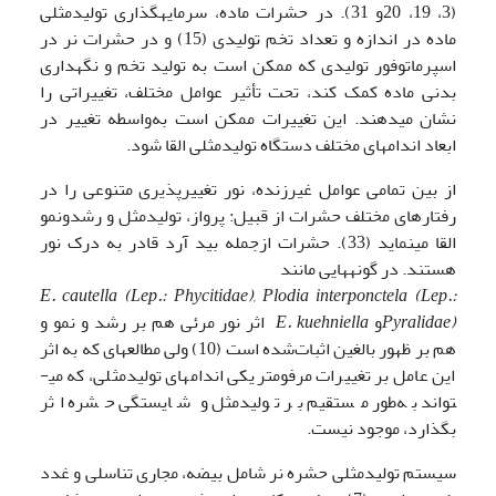
(3، 19، 20و 31). در حشرات ماده، سرمایه­گذاری تولیدمثلی
ماده در اندازه و تعداد تخم تولیدی (15) و در حشرات نر در
اسپرماتوفور تولیدی که ممکن است به تولید تخم و نگهداری
بدنی ماده کمک کند، تحت تأثیر عوامل مختلف، تغییراتی را
نشان می­دهند. این تغییرات ممکن است به‌واسطه تغییر در
ابعاد اندام­های مختلف دستگاه تولیدمثلی القا شود.
از بین تمامی عوامل غیرزنده، نور تغییرپذیری متنوعی را در
رفتارهای مختلف حشرات از قبیل: پرواز، تولیدمثل و رشد­و­نمو
القا می­نماید (33). حشرات ازجمله بید آرد قادر به درک نور
هستند. در گونه­هایی مانند
E. cautella (Lep.: Phycitidae), Plodia interponctela (Lep.:
Pyralidae)
و
E. kuehniella
اثر نور مرئی هم بر رشد و نمو و
هم بر ظهور بالغین اثبات‌شده است (10) ولی مطالعه­ای که به اثر
این عامل بر تغییرات مرفومتریکی اندام­های تولیدمثلی، که می­
تواند به‌طور مستقیم بر تولیدمثل و شایستگی حشره اثر
بگذارد، موجود نیست.
سیستم تولیدمثلی حشره نر شامل بیضه، مجاری تناسلی و غدد