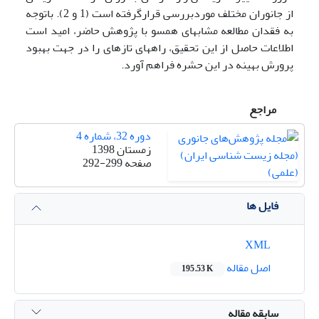
از جانوران مختلف موردبررسی قرارگرفته است (1 و 2). باتوجه
به فقدان مطالعه مشابه­ای همسو با پژوهش حاضر، امید است
اطلاعات حاصل از این تحقیق، راه­های تازه­ای را در جهت بهبود
پرورش بهینه در این حشره فراهم آورد.
مراجع
دوره 32، شماره 4
زمستان 1398
صفحه
292-299
فایل ها
XML
اصل مقاله
195.53 K
سابقه مقاله