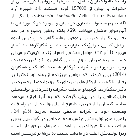
راسته بال­پولکداران شامل شب پره­ها و پروانه­ها گروه مهمی از
حشرات با بیش از 157000 گونه هستند (4). شب­پره آرد
Ephestia kuehniella
Zeller (Lep.: Pyralidae)نه‌تنها یکی از
آفات مهم محصولات انباری در جهان و به­ویژه در کشورهایی با
آب‌وهوای معتدل می­باشد (29)، بلکه به‌طور وسیع و در بعد
تجاری، یکی از میزبان­های موفق آزمایشگاهی در پرورش انبوه
عوامل کنترل بیولوژیک، پارازیتوییدها و شکارگر­ها، به شمار
می­رود (11 و ۲۲). عوامل مختلفی اعم از زنده (کیفیت و میزان
دسترسی به میزبان، تنوع زیستی گیاهی و...) و غیرزنده (دما،
رطوبت و نور) بر حشرات اثرگذار هستند. کالیگ و همکاران
(2014) بیان کردند که عوامل غیرزنده ازجمله نور نه‌تنها بر
رفتار، بلکه بر سازوکارهای فیزیولوژیکی و تولیدمثلی حشره نیز
تأثیر می­گذارند. گونه­های مختلف حشرات راهبردهای تولیدمثلی
قابل‌انعطافی را در پیش گرفتند که به آن­ها اجازه می­دهد
شایستگی­شان را از طریق تنظیم چالش­های تولیدمثلی­ در پاسخ به
وضعیت خود یا شرایط محیطی بهینه سازند (15و 34).
راهبردهای تولیدمثلی جنس ماده، حداقل در گونه­هایی بدون
مراقبت مستقیم والدین، از اهمیت ویژه­ای برخوردار است،
زیرا تولیدمثل اغلب در ماده­ها نسبت به نرها پرهزینه­تر است