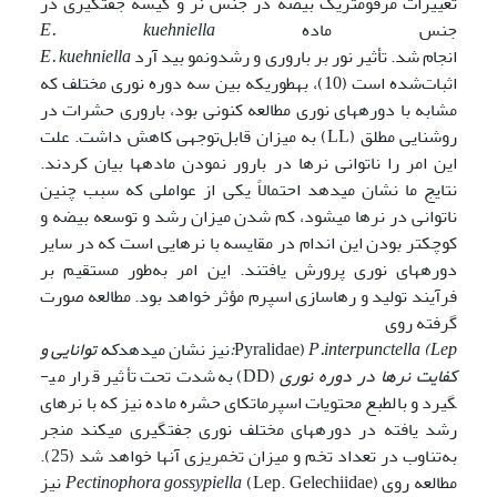
تغییرات مرفومتریک بیضه در جنس نر و کیسه جفت­گیری در
جنس ماده
E. kuehniella
انجام شد. تأثیر نور بر باروری و رشد­و­نمو بید آرد
E. kuehniella
اثبات‌شده است (10)، به­طوری­که بین سه دوره نوری مختلف که
مشابه با دوره­های نوری مطالعه کنونی بود، باروری حشرات در
روشنایی مطلق (LL) به میزان قابل‌توجهی کاهش داشت. علت
این امر را ناتوانی نرها در بارور نمودن ماده­ها بیان کردند.
نتایج ما نشان می­دهد احتمالاً یکی از عواملی که سبب چنین
ناتوانی در نرها می­شود، کم شدن میزان رشد و توسعه بیضه و
کوچک­تر بودن این اندام در مقایسه با نرهایی است که در سایر
دوره­های نوری پرورش یافتند. این امر به‌طور مستقیم بر
فرآیند تولید و رهاسازی اسپرم مؤثر خواهد بود. مطالعه صورت
گرفته روی
(Lep:
P.interpunctella
Pyralidae)
نیز نشان می­دهد
که توانایی و
کفایت نرها در دوره نوری
(DD) به‌شدت تحت تأثیر قرار می­
گیرد و بالطبع محتویات اسپرماتکای حشره ماده نیز که با نرهای
رشد یافته در دوره­های مختلف نوری جفت­گیری می­کند منجر
به‌تناوب در تعداد تخم و میزان تخم­ریزی آن­ها خواهد شد (25).
مطالعه روی
Pectinophora gossypiella
(Lep. Gelechiidae) نیز