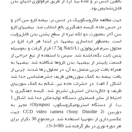
بالغین جنس نر و ماده بید آرد از طریق مرفولوژی انتهای بدن
قابل‌تشخیص بود.
جهت مطالعه ماکروسکوپیک در جنس نر، بیضه لارو سن آخر و
در جنس ماده، کیسه جفت­گیری بالغ انتخاب شد. بیضه­های لارو
سن آخر به‌صورت دو لکه تیره از سطح پشتی بدن قابل‌رؤیت
است. به‌منظور جداسازی بیضه­ها، در ابتدا هر فرد لارو در
محلول سرم فیزیولوژی (7.5g Nacl/L) قرار گرفت و به‌وسیله
پنس ثابت نگه‌داشته شد. سپس با استفاده از تیغ جراحی از
قسمت پایین­تر از بیضه­ها، بدن لاروها شکافته شد. بیضه­ها به
همراه بافت چربی متصل به آن، در محلول رها شدند. چربی از
بافت بیضه به کمک سوزن‌های ظریف حشره­شناسی جدا شد
(شکل 1 الف). در حشرات ماده نیز، شکم به کمک سوزن­های
ظریف و خلال‌دندان استریل تشریح شد. کیسه جفت­گیری با
احتیاط از سایر قسمت­های دستگاه تولیدمثلی جدا شد (شکل 1
ب). از دستگاه استریومیکروسکوپ (Olympus) مجهز به
دوربین (Sony, Dinolite 2) CCD video camera جهت
عکسبرداری از نمونه­ها استفاده شد. درمجموع 30 تکرار برای
هر دوره نوری در نظر گرفته شد (90=3×3).