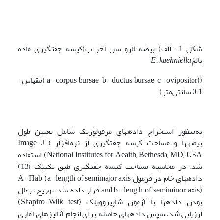
شکل 1- الف) بیضه لارو سن آخر ب)کیسه جفت­گیری ماده
بالغ
E. kuehniella
((a= corpus bursae, b= ductus bursae, c= ovipositor (مقیاس=
0.1 سانتی‌متر)
به‌منظور استخراج داده­های مرفولوژیک شامل تعیین طول
بیضه­ها و مساحت کیسه جفت­گیری از نرم­افزار (Image J
National Institutes for Aeaith, Bethesda, MD, USA) استفاده
شد. در محاسبه مساحت کیسه جفت­گیری طبق تکنیک (13)
داده­های خام در فرمول A= Πab (a= length of semimajor axis
and b= length of semiminor axis) قرار داده شد. توزیع نرمال
بودن داده­ها با آزمون شاپیروویلک (Shapiro-Wilk test)
ارزیابی شد، سپس داده­های حاصله برای انجام آنالیزهای آماری