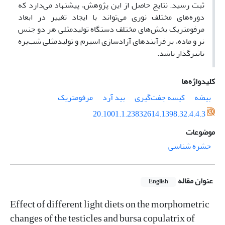
ثبت رسید. نتایج حاصل از این پژوهش، پیشنهاد می‌دارد که
دوره‌های مختلف نوری می‌تواند با ایجاد تغییر در ابعاد
مرفومتریک بخش‌های مختلف دستگاه تولیدمثلی هر دو جنس
نر و ماده، بر فرآیندهای آزادسازی اسپرم و تولیدمثلی شب‌پره
تاثیرگذار باشد.
کلیدواژه‌ها
بیضه
کیسه جفت‌گیری
بید آرد
مرفومتریک
20.1001.1.23832614.1398.32.4.4.3
موضوعات
حشره شناسی
عنوان مقاله
English
Effect of different light diets on the morphometric
changes of the testicles and bursa copulatrix of