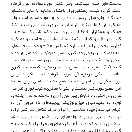
قسمت‌های مهم می­باشد، ولی کمتر موردمطالعه قرارگرفته
است. گرچه کیسه جفت­گیری از بافت­های مشابه با سایر بخش­های
دستگاه تولیدمثل جنس ماده رشد و نمو داشته است ولی
عملکرد آن کاملاً متفاوت از سایر بافت­های تولیدمثلی است (27).
چونگ و همکاران (1990) بیان داشتند که نقش کیسه جفت­
گیری در بال پولکداران کمک به انتشار اسپرم است و عملکرد
گوارشی خاصی را مهیا می­سازد که نقش هضم و جذب پیچیده­ای
را ایفا می­کند زیرا طی جفت­گیری، اسپرماتوفور را که غنی از مواد
مغذی تولیدشده توسط غدد ضمیمه جنس نر است، دریافت می­
کند (27). باتوجه به نقش منحصربه‌فرد کیسه جفت­گیری
مطالعات اندکی درباره آن صورت گرفته است. اگرچه برخی
پژوهشگران نیز اظهار داشتند هیچ تکنیک خاصی برای مطالعه
این عضو مورد نیاز نیست و حتی با میکروسکوپ نوری نیز می­
توان به‌راحتی به کاوش پیرامون آن پرداخت، ضمن این­که با
توجه به پدیده­های فیزیولوژیکی پیچیده‌ای که درون آن به
انجام می­رسد زمینه مناسبی را برای درک تکامل سازشی ارائه
می­نماید و نیز برخی خانواده­های ژنی خاص را دراین عضو
تشخیص دادند که احتمالاً عملکردهای ویژه را برای کیسه جفت­
گیری به ارمغان می‌آورد (27). این موارد حاکی از اهمیت این