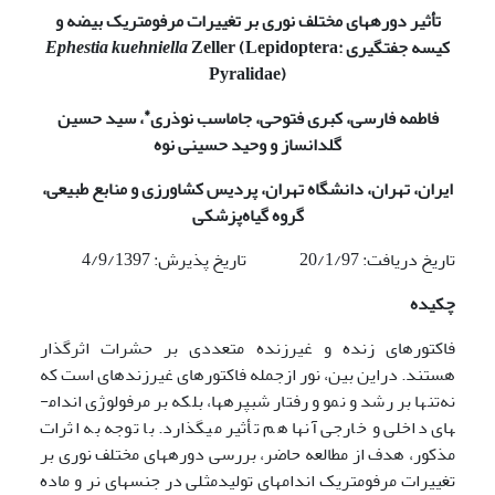
تأثیر دوره­های مختلف نوری بر تغییرات مرفومتریک بیضه و
کیسه جفت­گیری
Zeller (Lepidoptera:
Ephestia kuehniella
Pyralidae)
*
فاطمه فارسی، کبری فتوحی، جاماسب نوذری
، سید حسین
گلدانساز و وحید حسینی نوه
ایران، تهران، دانشگاه تهران، پردیس کشاورزی و منابع طبیعی،
گروه گیاه‌پزشکی
تاریخ دریافت: 20/1/97 تاریخ پذیرش: 4/9/1397
چکیده
فاکتورهای زنده و غیرزنده متعددی بر حشرات اثرگذار
هستند. دراین بین، نور ازجمله فاکتورهای غیرزنده­ای است که
نه‌تنها بر رشد و نمو و رفتار شب­پره­ها، بلکه بر مرفولوژی اندام­
های داخلی و خارجی آن­ها هم تأثیر می­گذارد. با توجه به اثرات
مذکور، هدف از مطالعه حاضر، بررسی دوره­های مختلف نوری بر
تغییرات مرفومتریک اندام­های تولیدمثلی در جنس­های نر و ماده