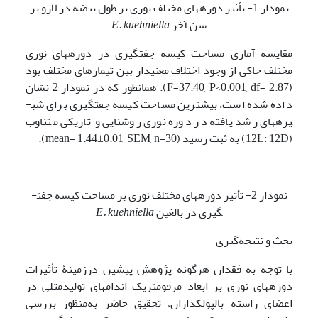
نمودار 1- تأثیر دوره­های مختلف نوری بر طول بیضه در لارو نر
سن آخر
E. kuehniella
مقایسه آماری مساحت کیسه جفت­گیری در دوره­های نوری
مختلف حاکی از وجود اختلاف معنی­دار بین تیمارهای مختلف بود
(F=37.40, P<0.001, df= 2.87). همانطور که در نمودار 2 نشان
داده شده است، بیشترین مساحت کیسه جفت­گیری برای شب­
پره­های رشد یافته در دوره نوری روشنایی و تاریکی متناوب
(12L: 12D) به ثبت رسید (mean= 1.44±0.01, SEM, n=30).
نمودار 2- تأثیر دوره­های مختلف نوری بر مساحت کیسه جفت­
گیری در بالغین
E. kuehniella
بحث و نتیجه‌گیری
با توجه به فقدان هرگونه پژوهش پیشین درزمینۀ تأثیرات
دوره­های نوری بر ابعاد مرفومتریک اندام­های تولیدمثلی در
اعضای راسته بال­پولکداران، تحقیق حاضر به‌منظور بررسی