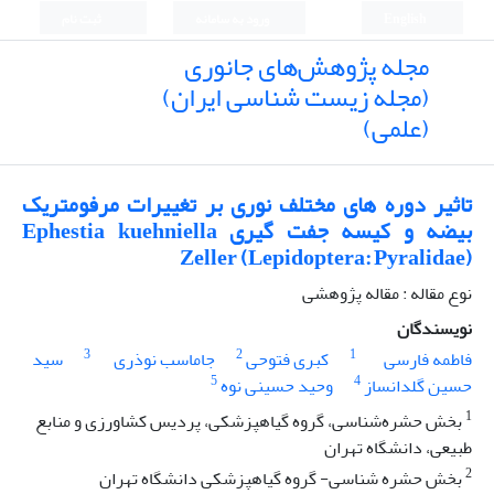
English
ورود به سامانه
ثبت نام
مجله پژوهش‌های جانوری
(مجله زیست شناسی ایران)
(علمی)
تاثیر دوره های مختلف نوری بر تغییرات مرفومتریک
بیضه و کیسه جفت گیری Ephestia kuehniella
Zeller (Lepidoptera: Pyralidae)
نوع مقاله : مقاله پژوهشی
نویسندگان
3
2
1
فاطمه فارسی
کبری فتوحی
جاماسب نوذری
سید
5
4
حسین گلدانساز
وحید حسینی نوه
1
بخش حشره‌شناسی، گروه گیاهپزشکی، پردیس کشاورزی و منابع
طبیعی، دانشگاه تهران
2
بخش حشره شناسی- گروه گیاهپزشکی دانشگاه تهران