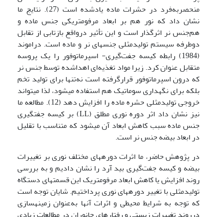
منحصربه‌فرد در حشرات ماده یادشده است (27). نتایج ما
نشان داد که نور هم بر ابعاد مرفومتریکی جنس ماده و
هم‌جنس نر اثرگذار است و این تأثیر درواقع بازتابی از تقابل
دوطرفه سیستم تولیدمثلی جنس­های نر و ماده است. دراموند
(1984) رابطه کیسه جفت‌گیری- اسپرماتوفور را یک پروسه
متقابل عنوان کرد. زیرا مواد تغذیه‌ای اهداشده توسط جنس نر
که درون اسپرماتوفور قرارگرفته است نه‌تنها برای تولید تخم
بلکه برای نگهداری سوماتیک هم استفاده می­شود، لذا می­تواند
خروجی تولیدمثلی حشره ماده را افزایش دهد (12). مطالعه ما
نیز نشان داد اثر دوره نوری مطلق (LL) بر کیسه جفت­گیری
جنس ماده سبب کاهش ابعاد آن می­شود که متناسب با تقلیل
در ابعاد بیضه جنس نر است.
در پژوهش حاضر، ما اثرات دوره­های مختلف نوری بر تغییرات
بیضه و کیسه جفت‌گیری بید آرد را نشان دادیم و به بررسی
روند افزایش یا کاهش ابعاد مرفومتریک این قسمت­های دستگاه
تولیدمثلی با تغییر دوره­های نوری پرداختیم. شایان توجه است
که توجه به شرایط محیطی و اثرات آن­ها به‌عنوان زمینه­سازی
درروند تغییرات زیستی و رفتارهای جانوران در مطالعات زیادی