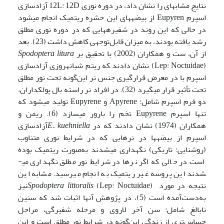
نتایج مشابه­ای را نشان داد، در دوره نوری 12L: 12D آزادسازی
اسپرم Eupyren از بیضه­های این حشره ریتمیک انجام می‍شود
در حالی که این روند در شفیره­هایی که در دوره نوری مطلق
رشد یافته بودند، به میزان قابل‌توجهی کاهش داشت (23). بعد
از آن، ست و همکاران (2002) با تحقیق بر
Spodoptera litura
(Lep: Noctuidae) نشان دادند که ریتم شبانه­روزی آزادسازی
اسپرم با در معرض قرارگیری جنس نر این‌گونه تحت نور مطلق
تحت تأثیر قرار می­گیرد (32). در افراد نر راسته بال پولکداران،
دو فرم اسپرم شامل: Apyrene و Eupyrene تولید می­شود که
تنها اسپرم Eupyrene تخم را بارور می­سازد (6). ریمن و
همکاران (1974) نشان دادند که در
E. kuehniella
آزادسازی
اسپرم از بیضه­ها در نرهایی که در شرایط نوری متناوب
(روشنایی: تاریکی) نگهداری می­شدند به‌صورت ریتمیک بوده
است در حالی که اگر نرها در شرایط نور مطلق نگهداری می­
شدند این پروسه غیر ریتمیک به انجام می‍رسید. مشابه این
نتیجه در مورد
Spodoptera littoralis
(Lep: Noctuidae)نیز
به‌دست‌آمده است (5)، در پژوهش آن­ها اثبات شد که سنین
نابالغ شامل: سن آخر لاروی و مرحله شفیرگی، مراحل
حساس‌تری از زندگی این‌گونه در شرایط نور مطلق است و این