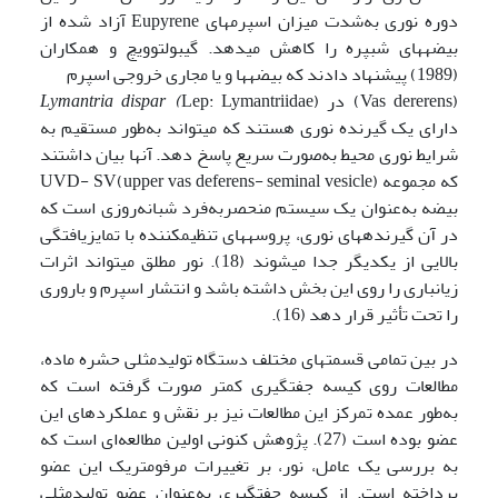
دوره نوری به‌شدت میزان اسپرم­های Eupyrene آزاد شده از
بیضه­های شب­پره را کاهش می­دهد. گیبولتوویچ و همکاران
(1989) پیشنهاد دادند که بیضه­ها و یا مجاری خروجی اسپرم
(Vas dererens) در
Lep: Lymantriidae)
Lymantria dispar (
دارای یک گیرنده نوری هستند که می­تواند به‌طور مستقیم به
شرایط نوری محیط به‌صورت سریع پاسخ دهد. آن­ها بیان داشتند
که مجموعه UVD- SV(upper vas deferens- seminal vesicle)
بیضه به‌عنوان یک سیستم منحصربه‌فرد شبانه‌روزی است که
در آن گیرنده­های نوری، پروسه­های تنظیم­کننده با تمایزیافتگی
بالایی از یکدیگر جدا می­شوند (18). نور مطلق می­تواند اثرات
زیان­باری را روی این بخش داشته باشد و انتشار اسپرم و باروری
را تحت تأثیر قرار دهد (16).
در بین تمامی قسمت­های مختلف دستگاه تولیدمثلی حشره ماده،
مطالعات روی کیسه جفت­گیری کمتر صورت گرفته است که
به‌طور عمده تمرکز این مطالعات نیز بر نقش و عملکردهای این
عضو بوده است (27). پژوهش کنونی اولین مطالعه‌ای است که
به بررسی یک عامل، نور، بر تغییرات مرفومتریک این عضو
پرداخته است. از کیسه جفت­گیری به‌عنوان عضو تولیدمثلی