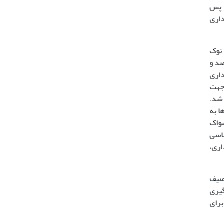
ا پس
گهداری
 نوک
ک پنس ظریف، سنگریزه‌های سمت چپ و راست استخراج و با اتانول 90 درصد و
اری
و دوربین Dino-Lite انجام شد. جهت
 قرار داده شد.
ا به
واک
ناسی
داری،
ولیت­ها عکسبرداری و طبق روش ارائه شده درAssis (2003)توصیف
گیری
قرارگرفت. برای