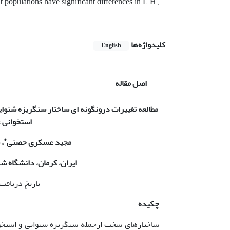
populations have significant differences in L.H.,
کلیدواژه‌ها
English
اصل مقاله
مطالعه
تغییرات درون­گونه ای
ساختار سنگریزه شنوایی
استخوانی ع
*
مجید عسکری حصنی
، 
ایران، کرمان، دانشگاه ش
تاریخ دریافت: 13/4/98 تاریخ پذیرش: 98
چکیده
ساختارهای سخت ازجمله سنگریزه شنوایی و استخوان 