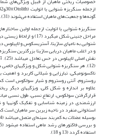
خصوصیات ریختی ماهیان از قبیل ویژگی­‌های شم
گونه‌­ها و جمعیت‌­های ماهیان استفاده می‌شوند (31).
سنگریزه شنوایی یا اتولیت ازجمله اولین ساختار­ه
شنوایی به نام­های ساژیتا، آستریسکوس و لاپیلوس 
نقش ا
علاوه بر اندازه و شکل کلی، ویژگی­های دیگر ر
استخوانی منفرد در ناحیه زیرین سر ماهیان است که از
استفاده گردد (13 و 18).