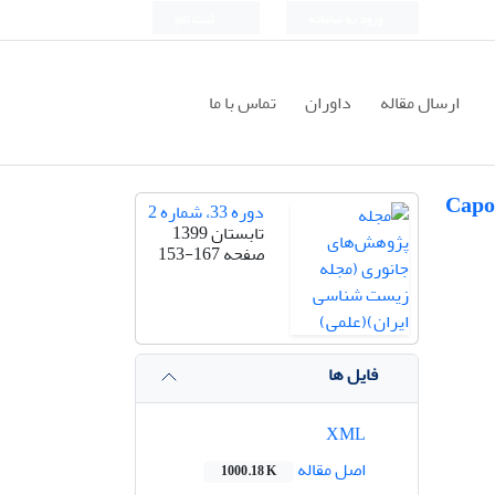
ورود به سامانه
ثبت نام
ارسال مقاله
داوران
تماس با ما
یوروهیال در سیاه‌ماهی Capoeta fusca
دوره 33، شماره 2
تابستان 1399
صفحه
153-167
فایل ها
XML
اصل مقاله
1000.18 K