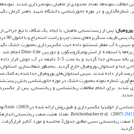
تن حفاظت نمونه‌ها، تعداد محدودی از ماهیان نمونه‌برداری شدند. نمونه‌ه
جی توسط کولیس با دقت 01/0 میلی‌متر، شماره‌گذاری و در موزه جانورشناسی دانشگاه شهید باهنر کرمان ن
یوروهیال:
پس از زیست‌سنجی ماهیان، با ایجاد یک شکاف با تیغ جراحی از
پوزه تا انتهای سر در ناحیه پشتی سر و با استفاده از ی
 و سپس با آب مقطر شستشو داده جهت عکس‌برداری به‌صورت خشک نگهد
شدند (11). عکسبرداری از سطح پروکسیمال سنگریزه‌ها با استفاده از استریومیکروسکوپ 
استخراج استخوان یوروهیال، ابتدا سر ماهی از جلوی باله سینه‌ای جدا گردید و به مدت 5-3 دقیقه در آب جوش
ی جدا و استخوان یوروهیال خارج گردید. به‌منظور شفاف‌سازی، استخوان‌ه
رصد قرار داده شدند. سپس استخوان‌های یوروهیال جدا شده به کمک مس
یخ جمع‌آوری، شماره نمونه به‌صورت خشک در موزه جانورشناسی بخش زیست‌ش
د باهنر کرمان (ZM-SBUK) نگهداری شدند. برای انجام مطالعات ریخت­شناسی و ریخت­سنجی، پس از عکسبر
 شدند.
برای مطالعه ریخت­شناسی از ات
[M1
(27)، تعداد هشت صفت ریخت­سنجی اندازه­
شد. با استاندارد نمودن صفات ریختی خام، تعداد 10 صفت ریخت­سنجی نسبی مطابق جدول2 محاسبه و مورد آنالیز 
 گردید.