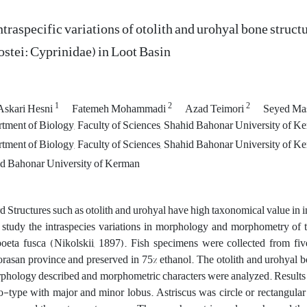
ntraspecific variations of otolith and urohyal bone struct
ostei: Cyprinidae) in Loot Basin
1
2
2
Askari Hesni
Fatemeh Mohammadi
Azad Teimori
Seyed Ma
ment of Biology, Faculty of Sciences, Shahid Bahonar University of Ke
ment of Biology, Faculty of Sciences, Shahid Bahonar University of Ke
d Bahonar University of Kerman
 Structures such as otolith and urohyal have high taxonomical value in intr
s study the intraspecies variations in morphology and morphometry of t
oeta fusca (Nikolskii, 1897). Fish specimens were collected from fiv
rasan province and preserved in 75% ethanol. The otolith and urohyal b
phology described and morphometric characters were analyzed. Results sh
o-type with major and minor lobus. Astriscus was circle or rectangular 