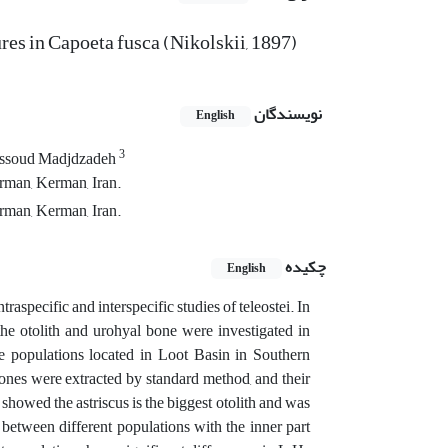
ures in Capoeta fusca (Nikolskii, 1897)
نویسندگان
English
3
ssoud Madjdzadeh
rman, Kerman, Iran.
rman, Kerman, Iran.
چکیده
English
aspecific and interspecific studies of teleostei. In
he otolith and urohyal bone were investigated in
e populations located in Loot Basin in Southern
ones were extracted by standard method, and their
owed the astriscus is the biggest otolith and was
between different populations with the inner part