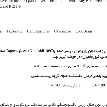
cave and the outer part convex. The morphometric analyses showed that 
L and RRH (P
ta
Taxonomy
Hard structures
Cyprinidae
Loot Basin
 و استخوان یوروهیال در سیاه‌ماهی
(Nikolskii, 1897)
Capoeta fusca
(ما
الی، کپورماهیان) در حوضه آبریز لوت
فاطمه محمدی، آزاد تیموری و سید مسعود مجدزاده
هید باهنر کرمان، دانشکده علوم، گروه زیست
شناسی
4/8/
یوروهیال ارزش تاکسونومیکی بالایی در مطالعات درون­گونه­ای و بین­گون