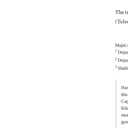
The i
(Tele
Majid 
1
Depart
2
Depart
3
Shahi
Hard
thi
Cap
Kho
mor
gyr