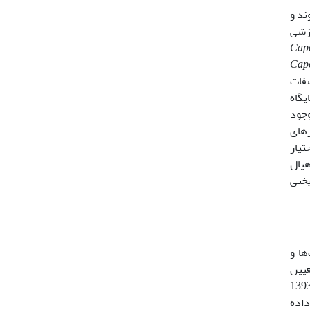
ند و
رزشی
Capo
صفات
7). به همین دلیل، جایگاه
ت (7، 8 و 19). باتوجه به وجود
رهای
تیار
روهیال
ریختی
ها و
یین
موقعیت جغرافیایی نمونه‌برداری با استفاده از دستگاه GPS ثبت شد (جدول1 و شکل1). نمونه­ها از خردادماه سال 1393
اه انتقال داده