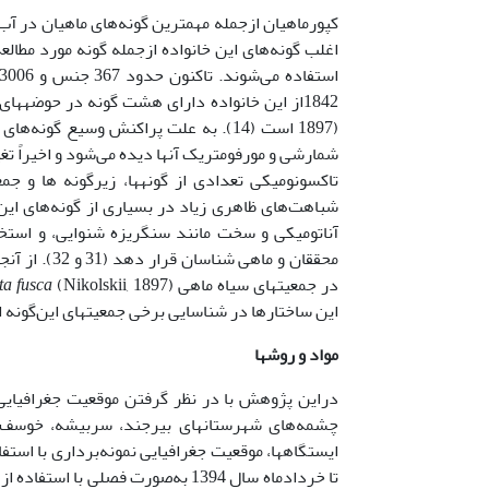
کپورماهیان ازجمله مهمترین گونه‌های ماهیان در آب
اغلب گونه‌های این خانواده ازجمله گونه مورد مطال
استفاده می‌شوند. تاکنون حدود 367 جنس و 3006 گونه از این خانواده شناسایی شده است (22). جنس
1842از این خانواده دارای هشت گونه در حوضه­های آبی ایران می­باشد که یکی از گونه‌های مهم آن‌گونه
1897) است (14). به علت پراکنش وسیع گ
شباهت‌های ظاهری زیاد در بسیاری از گونه‌های این 
آناتومیکی و سخت مانند سنگریزه شنوایی، و استخوان
محققان و ما
در جمعیت­های سیاه ماهی
a fusca
این ساختارها در شناسایی برخی جمعیت­های این‌گونه 
مواد و روشها
دراین پژوهش با در نظر گرفتن موقعیت جغرافیایی ج
چشمه‌های شهرستان­های بیرجند، سربیشه، خوسف و