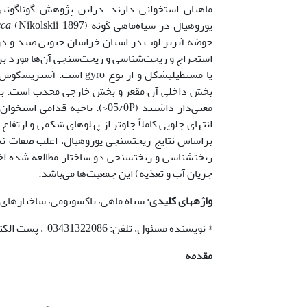
ماهیان استخوانی دارند. دراین پژوهش گوناگونی­
یوروهیال در سیاه‌ماهی گونه
sca
استخراج و ریخت‌شناسی و ریخت‌سنجی آن‌ها مورد برر
یا مستطیلی­شکل و از نوع
معنی‌دار داشتند (05/0P<). ناح
انتهای جلویی کاملاً جلوتر از پهلوهای شکمی و ارتفا
ریخت­شناسی و ریخت­سنجی دو ساختار مطالعه شده اختلا
جریان آب و تغذیه) این جمعیت‌ها می‌باشد.
واژه­های کلیدی
: سیاه ماهی، تاکسونومی، ساختارهای
* نویسنده مسئول، تلفن: 03431322086 ، پست الکترونیکی:
مقدمه