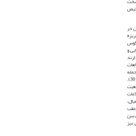
سخت
1) در شناسایی و تشخیص
ن در
 در ماهیان سه سنگریزه
سکوس
 شنوایی و
 دارند
و 26)، بنابراین در مطالعات
ایی ازجمله
روستروم، آنتی روستروم و شیار سولکوس است که در مطالعات تاکسونومیکی و تکاملی مورد استفاده قرار می­گیرند (9، 21 و 30).
قعیت
 می­توانند اطلاعات
28 و 31). استخوان­یوروهیال،
 عقب
عیین سن
یان نیز