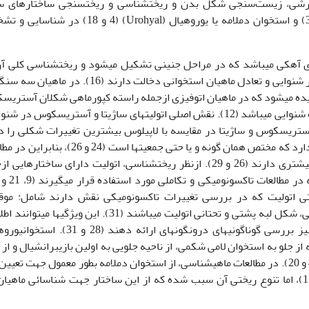
ارشی، زیست­‌سنجی شکل بدن و ریخت­شناسی و ریخت­سنجی ساختار­های 
ازجمله سنگریزه شنوایی یا اتولیت (Otolith)(30و32) و استخوان دم­لامه یا یوروهیال (Urohyal) (4 و 8
ای آهکی می­باشد که در مراحل جنینی تشکیل می­شود و ریخت­شناسی کلی آ
مراحل جنینی شکل می­گیرد (17) و ازلحاظ زیستی در شنوایی و تعادل ماهیان استخوانی دخالت دارند (16).
دیده می­شود که در ماهیان اتوفیزی ازجمله راسته کپورماهی شکلان آستری
و در اغلب ماهیان دریایی ساژیتا بزرگترین سنگریزه شنوایی می­باشد (12). نقش اصلی اتولیت­های ساژیتا و آستریسکوس در
صلی لاپیلوس در حس تعادل می­باشد (25). آستریسکوس و ساژیتا در مقایسه با لاپیلوس بیشترین تغییرات شکلی را
(12). هر سنگریزه شنوایی شکل و ویژگی­های خاصی دارد که مختص همان گونه و یا حتی جمعیت­ها است (24 
تاکسونومیکی، تبارزایی و شیلاتی کاربرد و اهمیت بیشتری دارند (26 و 29). ازنظر ریخت­شناسی، اتولیت دارای ساختار­ه
یختی اتولیت که در بررسی تغییرات تاکسونومیکی نقش دارند شامل: مو
قرارگرفتن سولکوس، ارتفاع نسبی، طول نسبی میانی، شکل لبه پشتی و تحتانی اتولیت می­باشند (31). این ویژگی­ها
ارزشمندی در زمینه شناسایی و تفکیک گونه­ها و نیز بررسی گوناگونی­های درون­گونه­ای ارائه دهند (
 جلو به استخوان لامی شکمی، از ناحیه جلویی به اولین بازی­برانشیال و از
بوسیله عضلات به کمربند سینه‌ای متصل می­باشد (4 و 20). در مطالعات ماهی­شناسی، از استخوان دم­لامه بطور معمول جهت ت
و بررسی فاکتور­های رشد ماهی استفاده می­شود (15)، اما تنوع ریختی آن سبب شده که از این ساختار جهت شناسائی ماه