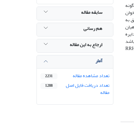
گونه
سابقه مقاله
خوان
متعلق به
ه ماهیان
هم رسانی
ایره
 باشد
ارجاع به این مقاله
قعر و بخش خارجی محدب است. بر اساس نتایج ریخت سنجی اتولیت، جمعیت ها در صفات LH، RRL و RRH
آمار
تعداد مشاهده مقاله
2,231
تعداد دریافت فایل اصل
1,288
مقاله