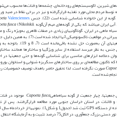
‌های شیرین، اکوسیستم‌های رودخانه‌ای، چشمه‌ها و قنات‌ها محسوب می‌شو
عه توسط مردم محلی مورد تغذیه قرارگرفته و نیز در برخی نقاط در صید و
Valenciennes
,
Capoeta
eta fusca
(Nikolskii,
ونه‌های سیاه ماهی در ایران، گوناگونی­های زیادی در صفات ظاهری به‌ویژه رنگ و 
شمارشی و مورفومتریک آنها دیده می‌شود و اخیراً تغییراتی در موقعیت تاکسونومیکی آنها ایجاد شده است (
تاکسونومیکی تعدادی از گونه­ها، زیرگونه ها و جمعیت­های آن به‌صورت حل نشده باقی‌مانده اس
جنس، به نظر می­رسد استفاده از سایر ویژگی­ها و ساختارها همانند ساختا
 دم­لامه ابزارهای مناسبی برای شناسایی گونه‌ها و حتی جمعیت­ها در اخ
هی شناسان قرار دهد (31 و 32). از آنجا که تاکنون مطالعه‌ای بر روی ساختارهای سنگریزه شنوایی و استخوان یو
Capoet
(Nikolskii, 1897) صورت نگرفته است، لذا تحقیق حاضر باهدف توصیف خصوصیات 
انجام شده است.
معیت­ها، چهار جمعیت از گونه سیاه‌ماهی
fusca
Capoeta
موجود در قنات‌
 قائنات در استان خراسان جنوبی مورد مطالعه قرارگرفتند. پس از تع
ایستگاه­ها، 
تا خردادماه سال 1394 به‌صورت فصلی با استفاده از تور دستی بزرگ، جمع­آوری، در الکل75 درصد تثبیت و به آزمایشگ