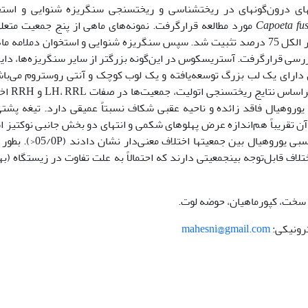
های درون‌گونه­ای در ریخت­شناسی و ریخت­سنجی سنگریزه شنوایی و است
Capoeta fu
(Nikolskii, 1897) مورد مطالعه قرارگرفت. نمونه‌های ماهی از پنج جمعیت متع
حوضه آبریز لوت در استان خراسان جنوبی صید و در الکل 75 درصد تثبیت شد. سپس سنگریزه شنوایی و استخوان دم­لامه
سی قرارگرفت. آستریسکوس در این‌گونه بزرگتر از سایر سنگریزه‌ها، دایر
 gyro است. آستریسکوس دارای یک لب بزرگ توسعه‌یافته و یک لوب کوچک و آنتی روستروم می‌ب
بخش داخلی آن مقعر و بخش خارجی محدب است.
یه قدامی استخوان یوروهیال فاقد زائده و ناحیه عقبی شکاف نسبتاً عمیقی دارد. تیغه پش
ع آن تقریباً هم‌اندازه عرض پهلوهای شکمی و انتهای دو بخش جانبی نوک­تیز 
براساس نتایج ریخت­سنجی یوروهیال، اغلب صفات نسبی یوروهیال بین جمعیت­ها اختل
ف قابل‌توجه بین­جمعیتی دارند که احتمالاً به علت تفاوت در زیستگاه (به­
 سخت، کپورماهیان، حوضه لوت.
mahesni@gmail.com