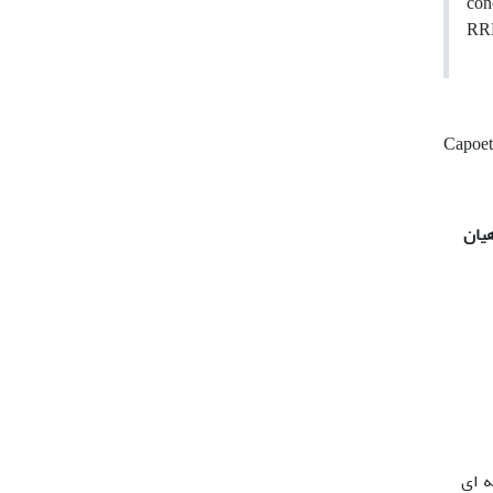
con
RR
Capoe
هیان
ه ای