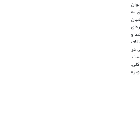
خوان
لق به
 ماهیان
ه‌ای
اشد و
 براساس نتایج ریخت­سنجی اتولیت، جمعیت‌ها در صفات LH، RRL و RRH اختلاف
تی در
است.
اف معنی‌دار نشان دادند (05/0P<). بطور کلی،
ویژه