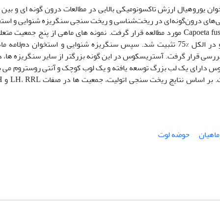
ن یوروهیال ارزش تاکسونومیکی بالایی در مطالعات درون گونه ای و بین 
نی‌های درون‌گونه‌ای در ریخت‌شناسی و ریخت سنجی سنگریزه شنوایی و است
یوروهیال در سیاه‌ماهی گونه Capoeta fusca (Nikolskii, 1897) مورد مطالعه قرار گرفت‌. نمونه های ماهی از پنج جمعیت 
حوضه آبریز لوت در استان خراسان جنوبی صید و در الکل %75 تثبیت شد. سپس سنگریزه شنوایی و استخوان دم‌لام
ررسی قرار گرفت. آستریسکوس در این گونه بزرگتر از سایر سنگریزه ها، د
از نوع gyro است. آستریسکوس دارای یک لب بزرگ توسعه یافته و یک لوب کوچک و آنتی روستروم می
و بخش داخلی آن م
ماهیان
حوضه لوت