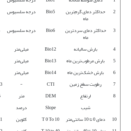
2
حداکثر دمای گرم‌ترین
Bio5
درجه سلسیوس
ماه
3
حداکثر دمای سردترین
Bio6
درجه سلسیوس
-
ماه
4
بارش سالیانه
Bio12
میلی‌متر
5
بارش مرطوب‌ترین ماه
Bio13
میلی‌متر
6
بارش خشک‌ترین ماه
Bio14
میلی‌متر
7
رطوبت سطح زمین
CTI
-
3
8
ارتفاع
DEM
متر
-
شیب
Slope
درصد
10
دمای 0 تا 10 سانتی‌متر
T 0 To 10
کلوین
71
11
دمای 10 تا 40 سانتی‌متر
T 10 to 40
کلوین
72