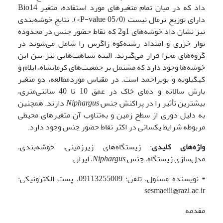
داد که در میان تمام متغیرهای مورد ‌استفاده، متغیر Bio14
دارای توزیع نرمال نیست (05/0 P-value>). نتایج خوشه‌بندی
نیز نشان داد خوشه‌های 1و2 که نقاط حضور جنس در محدوده
نوار خزری و امتداد رشته‌کوه زاگرس را شامل می‌شوند در
گروه‌های مجزا قرار می‌گیرند. البته شباهت‌هایی نیز بین این
خوشه‌ها وجود دارد که مشتمل بر جمعیت‌های کرمانشاه، ایلام و
کهگیلویه و بویراحمد است. در مقیاس مورد‌مطالعه، دو متغیر
بارش سالانه و دمای خاک در عمق 10 تا 40 سانتی‌متری،
بیشترین تأثیر را در پراکنش جنس
Niphargus
دارند. همچنین
به دلیل دوری از سطح زمین و به‌تناوب آن متغیرهای محیطی
مربوطه شرایط یکسانی در اکثر نقاط حضور جنس وجود دارد.
واژه‌های کلیدی
: زیستگاه‌های زیرزمینی، خوشه‌بندی،
مدل‌سازی زیستگاه، جنس
Niphargus
، ایران.
* نویسنده مسئول، تلفن: 09113255009، پست الکترونیکی:
sesmaeili@razi.ac.ir
مقدمه