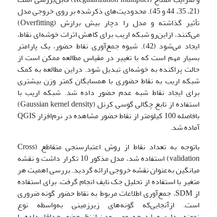
(21، 35، 44 و 45). محدودیت‌های ذکرشده بر روی خروجی مدل
تأثیر گذاشته و مدل را دچار بیش برازش (Overfitting)
می‌کنند، ازاین‌رو شبکه اریب برای کاهش اثرات خوشه‌ای نقاط،
ایجاد می‌شود (42). شیوه جمع‌آوری نقاط حضور، یک پارامتر
بسیار مهم است که با تغییر در مقیاس مطالعه ممکن است از
حالت پراکنده به خوشه‌ای تبدیل ‌شود. دراین مطالعه به کمک
شبکه اریب به نقاط حضوری با همسایگان کمتر وزن بیشتری
برای ایجاد نقاط شبه عدم حضور داده شد. شبکه اریب با
استفاده از تابع چگالی گوسی کرنل (Gaussian kernel density)
بافاصله 100 کیلومتر از نقاط حضور مشاهده در نرم‌افزار QGIS
آماده شد.
باتوجه به تعداد نقاط از روش اعتبارسنجی متقاطع (Cross
validation) استفاده شد، مدل مذکور 10 تکرار داشت و نقشه
میانگین به‌عنوان نقشه خروجی ارائه گردید. بررسی اهمیت هر
متغیر با استفاده از تحلیل جک نایف انجام گرفت. برای استفاده
از SDM، جمع‌آوری اطلاعات مربوط به نقاط حضور گونه ضروری
است. ازآنجایی‌که گونه‌های زیرزمینی به‌واسطه نوع
نمونه‌برداری و یا درجه بومی بودن ازنظر حضور حداقل داده را