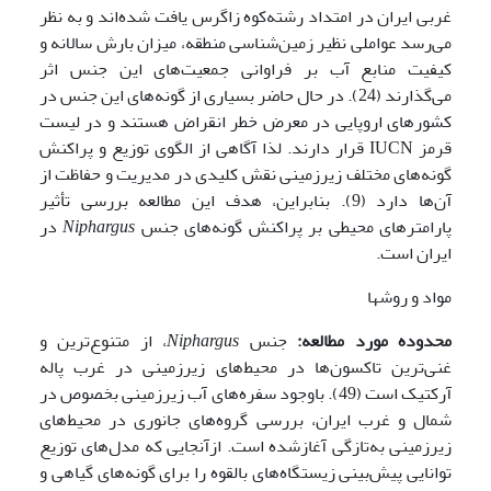
غربی ایران در امتداد رشته‌کوه زاگرس یافت شده‌اند و به نظر
می‌رسد عواملی نظیر زمین‌شناسی منطقه، میزان بارش سالانه و
کیفیت منابع آب بر فراوانی جمعیت‌های این جنس اثر
می‌گذارند (24). در حال حاضر بسیاری از گونه‌های این جنس در
کشورهای اروپایی در معرض خطر انقراض هستند و در لیست
قرمز IUCN قرار دارند. لذا آگاهی از الگوی توزیع و پراکنش
گونه‌های مختلف زیرزمینی نقش کلیدی در مدیریت و حفاظت از
آن‌ها دارد (9). بنابراین، هدف این مطالعه بررسی تأثیر
پارامترهای محیطی بر پراکنش گونه‌های جنس
Niphargus
در
ایران است.
مواد و روشها
محدوده مورد مطالعه:
جنس
Niphargus
، از متنوع‌ترین و
غنی‌ترین تاکسون‌ها در محیط‌های زیرزمینی در غرب پاله
آرکتیک است (49). باوجود سفره‌های آب زیرزمینی بخصوص در
شمال و غرب ایران، بررسی گروه‌های جانوری در محیط‌های
زیرزمینی به‌تازگی آغازشده است. ازآنجایی که مدل‌های توزیع
توانایی پیش‌بینی زیستگاه‌های بالقوه را برای گونه‌های گیاهی و