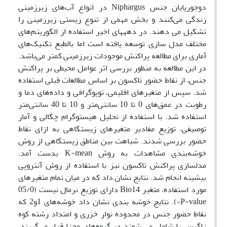
دوجورپایان جنس Niphargus در انواع آب‌های زیرزمینی
زندگی می‌کنند و بخش مهمی از تنوع زیستی زیرزمینی را
تشکیل می دهند. در دهههای اخیر استفاده از الگوریتم‌های
مختلف مدل سازی توسعه یافته است اما بالطبع تکنیک‌های
آماری برای مطالعه پراکنش موجودات زیرزمینی کمتر می‌باشد.
در این مطالعه به منظور بررسی اثر عوامل محیطی بر پراکنش
جنس، از نقاط حضور تاکسون بر اساس مطالعات قبلی استفاده
شد. سپس از متغیرهای اقلیمی، توپوگرافی و داده‌های دما و
رطوبت در عمق‌های 0 تا 10 سانتی‌متر و 10 تا 40 سانتی‌متر
استفاده شد. با استفاده از تحلیل هیستوگرام چگالی و آمار
توصیفی، توزیع مقادیر متغیرهای زیستگاهی به ازای نقاط
حضور بررسی شدند. شباهت بین مناطق زیستگاهی از روش
خوشه‌بندی مشاهدات به روش K-mean بدست آمد.
مدلسازی پراکنش تاکسون نیز با استفاده از روش آنتروپی
بیشینه انجام شد. نتایج نشان داد که در میان تمام متغیرهای
مورد استفاده، متغیر Bio14 دارای توزیع نرمال نیست (05/0
P-value>). نتایج خوشه بندی نشان داد خوشه‌های 1و2 که
نقاط حضور جنس در محدوده نوار خزری و امتداد رشته کوه
زاگرس را شامل می شوند در گروه‌های مجزا قرار می‌گیرند.