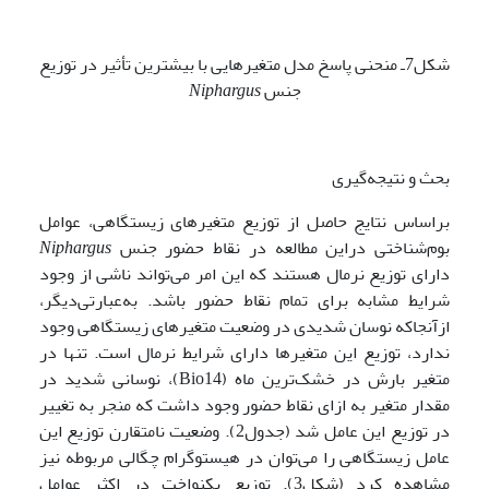
شکل7ـ منحنی پاسخ مدل متغیرهایی با بیشترین تأثیر در توزیع
جنس
Niphargus
بحث و نتیجه‌گیری
براساس نتایج حاصل از توزیع متغیرهای زیستگاهی، عوامل
بوم‌شناختی دراین مطالعه در نقاط حضور جنس
Niphargus
دارای توزیع نرمال هستند که این امر می‌تواند ناشی از وجود
شرایط مشابه برای تمام نقاط حضور باشد. به‌عبارتی‌دیگر،
ازآنجاکه نوسان شدیدی در وضعیت متغیرهای زیستگاهی وجود
ندارد، توزیع این متغیرها دارای شرایط نرمال است. تنها در
متغیر بارش در خشک‌ترین ماه (Bio14)، نوسانی شدید در
مقدار متغیر به ازای نقاط حضور وجود داشت که منجر به تغییر
در توزیع این عامل شد (جدول2). وضعیت نامتقارن توزیع این
عامل زیستگاهی را می‌توان در هیستوگرام چگالی مربوطه نیز
مشاهده کرد (شکل3). توزیع یکنواخت در اکثر عوامل