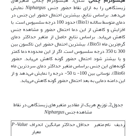
هیستوگرام چگالی:
شکل3 هیستوگرام چگالی متغیرهای
زیستگاهی را به ازای نقاط حضور جنس
Niphargus
نمایش
می‌دهد. براساس نتایج، بیشترین احتمال حضور این جنس در
دمای متوسط سالانه (Bio1) حدود 100 درجه سلسیوس است. با
افزایش و کاهش از این دما احتمال حضور و مشاهده جنس
کاهش می‌یابد. براساس نتایج حاصل از متغیر حداکثر دمای
گرم‌ترین ماه (Bio5)، بیشترین احتمال حضور این تاکسون بین
300 تا 350 درجه سلسیوس است. اگر از این محدوده دما کمتر
و یا بیشتر شود احتمال حضور گونه کاهش می‌یابد. حضور
گونه‌های این جنس براساس متغیر حداکثر دمای سردترین ماه
(Bio6)، نوسانی بین 100- تا 50- درجه را نمایش می‌دهد و از
این دامنه دمایی به بعد احتمال حضور گونه کاهش می‌یابد.
جدول2ـ توزیع هریک از مقادیر متغیرهای زیستگاهی در نقاط
مشاهده جنس
Niphargus
ردیف
نام متغیر
حداقل
حداکثر
میانگین
انحراف
P-Value
معیار