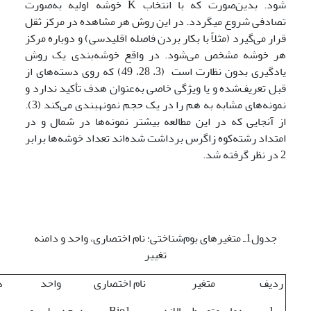
شود. بدین‌صورت که با انتخاب K خوشه اولیه به‌صورت
تصادفی شروع می­گردد. در این روش هر مشاهده در مرکز ثقل
قرار می‌گیرد (مثلاً با بکار بردن فاصله اقلیدسی) و دوباره مرکز
هر خوشه مشخص می‌شود. در واقع خوشه‌بندی یک روش
یادگیری بدون نظارت است (3، 28، 49) که روی دسته‌های از
قبل تعریف‌شده و یا ویژگی خاصی به‌عنوان هدف تأکید ندارد و
نمونه‌های مشابه به هم را در یک حجم نمونه­بندی می‌کند (3).
از آنجایی که در این مطالعه بیشتر نمونه‌ها در شمال و در
امتداد رشته‌کوه زاگرس برداشت ‌شده‌اند تعداد خوشه‌ها برابر
2 در نظر گرفته شد.
جدول1ـ متغیرهای بوم‌شناختی؛ نام اختصاری، واحد و دامنه
تغییر
ردیف
متغیر
نام اختصاری
واحد
د
1
دمای متوسط سالانه
Bio1
درجه سلسیوس