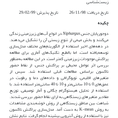
زیست‌شناسی
تاریخ دریافت: 26/11/98 تاریخ پذیرش: 29/02/99
چکیده
دوجورپایان جنس
Niphargus
در انواع آب‌های زیرزمینی زندگی
می‌کنند و بخش مهمی از تنوع زیستی آن را تشکیل می‌دهند.
در دهه‌های اخیر استفاده از الگوریتم‌های مختلف مدل‌سازی
توسعه‌یافته است، اما بالطبع تکنیک‌های آماری برای مطالعه
پراکنش موجودات زیرزمینی کمتر است. در این مطالعه به‌منظور
بررسی اثر عوامل محیطی بر پراکنش جنس، از نقاط حضور
تاکسون براساس مطالعات قبلی استفاده شد. سپس از
متغیرهای اقلیمی، توپوگرافی و داده‌های دما و رطوبت در
عمق‌های 0 تا 10 سانتی‌متر و 10 تا 40 سانتی‌متر استفاده شد. با
استفاده از تحلیل هیستوگرام چگالی و آمار توصیفی، توزیع
مقادیر متغیرهای زیستگاهی به ازای نقاط حضور بررسی شدند.
شباهت بین مناطق زیستگاهی از روش خوشه‌بندی مشاهدات
به روش K-mean به دست آمد. مدل‌سازی پراکنش تاکسون
نیز با استفاده از روش آنتروپی بیشینه انجام گرفت. نتایج نشان