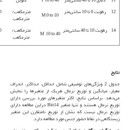
12
رطوبت 0 تا 10 سانتی‌متر
مترمکعب/
/0
M 0 to 10
مترمکعب
14
رطوبت 10 تا 40 سانتی‌متر
مترمکعب/
/0
M 10 to 40
مترمکعب
نتایج
جدول 2 ویژگی‌های توصیفی شامل حداقل، حداکثر، انحراف
معیار، میانگین و توزیع نرمال هریک از متغیرها را نمایش
می‌دهد. براساس نتایج، اکثر متغیرهای مورد بررسی دارای
توزیع نرمال هستند و تنها متغیر Bio14 دراین مطالعه دارای
توزیع نرمال نیست که نشان از توزیع نامتقارن این متغیر
زیستگاهی در نقاط حضور جنس مورد مطالعه دارد.