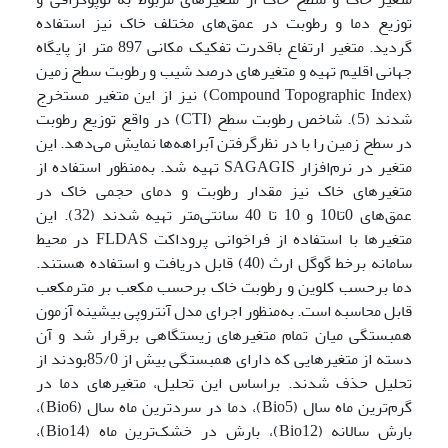
توزیع دما و رطوبت در عمق‌های مختلف خاک نیز استفاده
گردید. متغیر ارتفاع باقدرت تفکیک مکانی 897 متر از پایگاه
جهانی اقلیم تهیه و متغیرهای درصد شیب و رطوبت سطح زمین
(Compound Topographic Index) نیز از این متغیر مستخرج
شدند (5). شاخص رطوبت سطح (CTI) در واقع توزیع رطوبت
در سطح زمین را با در نظرگرفتن آبراهه‌ها نمایش می‌دهد. این
متغیر در نرم‌افزار SAGAGIS تهیه شد. به‌منظور استفاده از
متغیرهای خاک نیز مقدار رطوبت و دمای حجمی خاک در
عمق‌های 0تا10 و 10 تا 40 سانتی‌متر تهیه شدند (32). این
متغیرها با استفاده از فراخوانی پروداکت FLDAS در محیط
سامانه برخط گوگل ارث (40) قابل دریافت و استفاده هستند.
دما برحسب کلوین و رطوبت خاک برحسب مکعب بر مترمکعب
قابل محاسبه است. به‌منظور اجرای مدل آنتروپی بیشینه آزمون
همبستگی میان تمام متغیرهای زیستگاهی برقرار شد و آن
دسته از متغیرهایی که دارای همبستگی بیش از 85/0بودند از
تحلیل حذف شدند. براساس این تحلیل، متغیرهای دما در
گرم‌ترین ماه سال (Bio5)، دما در سردترین ماه سال (Bio6)،
بارش سالانه (Bio12)، بارش در خشک‌ترین ماه (Bio14)،