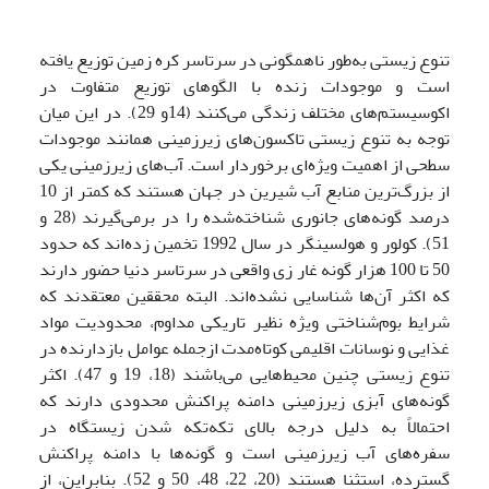
تنوع زیستی به‌طور ناهمگونی در سرتاسر کره زمین توزیع یافته
است و موجودات زنده با الگوهای توزیع متفاوت در
اکوسیستم‌های مختلف زندگی می‌کنند (14و 29). در این میان
توجه به تنوع زیستی تاکسون‌های زیرزمینی همانند موجودات
سطحی از اهمیت ویژه‌ای برخوردار است. آب‌های زیرزمینی یکی
از بزرگ‌ترین منابع آب شیرین در جهان هستند که کمتر از 10
درصد گونه‌های جانوری شناخته‌شده را در برمی‌گیرند (28 و
51). کولور و هولسینگر در سال 1992 تخمین زده‌اند که حدود
50 تا 100 هزار گونه غار زی واقعی در سرتاسر دنیا حضور دارند
که اکثر آن‌ها شناسایی نشده‌اند. البته محققین معتقدند که
شرایط بوم‌شناختی ویژه نظیر تاریکی مداوم، محدودیت مواد
غذایی و نوسانات اقلیمی کوتاه‌مدت ازجمله عوامل بازدارنده در
تنوع زیستی چنین محیط‌هایی می‌باشند (18، 19 و 47). اکثر
گونه‌های آبزی زیرزمینی دامنه پراکنش محدودی دارند که
احتمالاً به دلیل درجه بالای تکه‌تکه شدن زیستگاه در
سفره‌های آب زیرزمینی است و گونه‌ها با دامنه پراکنش
گسترده، استثنا هستند (20، 22، 48، 50 و 52). بنابراین، از