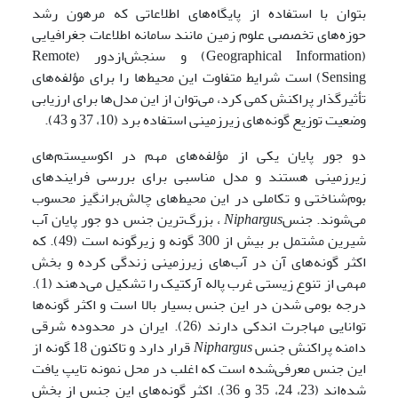
بتوان با استفاده از پایگاه‌های اطلاعاتی که مرهون رشد
حوزه‌های تخصصی علوم زمین مانند سامانه اطلاعات جغرافیایی
(Geographical Information) و سنجش‌ازدور (Remote
Sensing) است شرایط متفاوت این محیط‌ها را برای مؤلفه‌های
تأثیرگذار پراکنش کمی کرد، می‌توان از این مدل‌ها برای ارزیابی
وضعیت توزیع گونه‌های زیرزمینی استفاده برد (10، 37 و 43).
دو جور پایان یکی از مؤلفه‌های مهم‌ در اکوسیستم‌های
زیرزمینی هستند و مدل مناسبی برای بررسی فرایندهای
بوم‌شناختی و تکاملی در این محیط‌های چالش‌برانگیز محسوب
می‌شوند. جنس
Niphargus
، بزرگ‌ترین جنس دو جور پایان آب
شیرین مشتمل بر بیش از 300 گونه و زیرگونه است (49). که
اکثر گونه‌های آن در آب‌های زیرزمینی زندگی کرده و بخش
مهمی از تنوع زیستی غرب پاله آرکتیک را تشکیل می‌دهند (1).
درجه بومی شدن در این جنس بسیار بالا است و اکثر گونه‌ها
توانایی مهاجرت اندکی دارند (26). ایران در محدوده شرقی
دامنه پراکنش جنس
Niphargus
قرار دارد و تاکنون 18 گونه از
این جنس معرفی‌شده است که اغلب در محل نمونه تایپ یافت
شده‌اند (23، 24، 35 و 36). اکثر گونه‌های این جنس از بخش