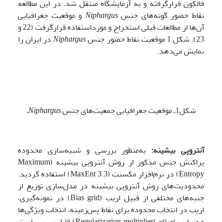
فالکون قرارگرفته و به آزمایشگاه منتقل شد. در این مطالعه
نقاط حضور گونه‌های جنس
Niphargus
و موقعیت جغرافیایی
آن‌ها از مطالعات قبلی استخراج و مورداستفاده قرارگرفت (22 و
23). شکل 1 موقعیت نقاط حضور جنس
Niphargus
در ایران را
نمایش می‌دهد.
شکل1ـ موقعیت جغرافیایی جمعیت‌های جنس
Niphargus
.
آنتروپی بیشینه:
به‌منظور بررسی و شبیه‌سازی محدوده
پراکنش جنس مذکور از روش آنتروپی بیشینه (Maximum
Entropy) در نرم‌افزار مکسنت (MaxEnt 3.3) استفاده گردید.
محدودیت‌های روش آنتروپی بیشینه در مدل‌سازی توزیع از
جنبه‌های مختلفی از قبیل اریب (Bias grid) در نمونه‌گیری،
اریب در انتخاب محدوده برای نقاط پس‌زمینه، انتخاب ویژگی‌ها
و ضرایب اصلاح (Regularization multiplier) قابل‌بررسی است