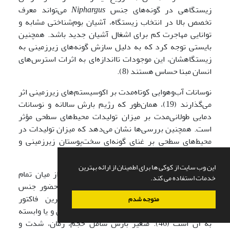
زیستگاهی در گونه‌های جنس
Niphargus
می‌تواند معرف
تخصص بالا در انتخاب زیستگاه، آشیان بوم‌شناختی مشابه و
توانایی مهاجرت کم برای اشغال آشیان جدید باشد. همچنین
بایستی توجه کرد که به دلیل سازش گونه‌های زیرزمینی به
زیستگاهشان، این موجودات تااندازه‌ای به اثرات استرس‌های
انسان مبنا حساس هستند (8).
نوسانات آب‌و‌هوایی کوتاه‌مدت بر اکوسیستم‌های زیرزمینی اثر
می‌گذارند (19)، همان‌طور که رژیم بارش سالانه و نوسانات
دمایی طولانی‌مدت بر میزان تولیدات محیط‌های سطحی مؤثر
است. همچنین بررسی‌ها نشان می‌دهد که میزان تولیدات در
محیط‌های سطحی بر غنای گونه‌ای سخت‌پوستان زیرزمینی و
نیازهای بوم‌شناختی آن‌ها اثر می‌گذارد (22).
این وب سایت از کوکی ها برای اطمینان از ارائه بهترین
براساس نتایج این مطالعه، متغیر بارش سالانه از میان تمام
خدمات استفاده می کند.
متغیرهای مورد استفاده بیش‌ترین تأثیر را بر حضور جنس
Niphargus
داشته است. آب به‌عنوان اصلی‌ترین فاکتور
متوجه شدم
زیستگاهی برای موجودات ساکن در محیط‌های آبی و یا وابسته
به آن است (46). متغیر بارش شامل حجم، زمان، شدت و