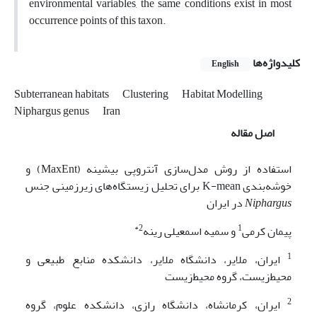
environmental variables, the same conditions exist in most
occurrence points of this taxon.
کلیدواژه‌ها
English
Subterranean habitats
Clustering
Habitat Modelling
Niphargus genus
Iran
اصل مقاله
استفاده از روش مدل‌سازی آنتروپی بیشینه (MaxEnt) و
خوشه‌بندی K-mean برای تحلیل زیستگاه‌های زیرزمینی جنس
Niphargus
در ایران
2*
1
پیمان کرمی
و سمیه اسمعیلی رینه
1
ایران، ملایر، دانشگاه ملایر، دانشکده منابع طبیعی و
محیط‌زیست، گروه محیط‌زیست
2
ایران، کرمانشاه، دانشگاه رازی، دانشکده علوم، گروه