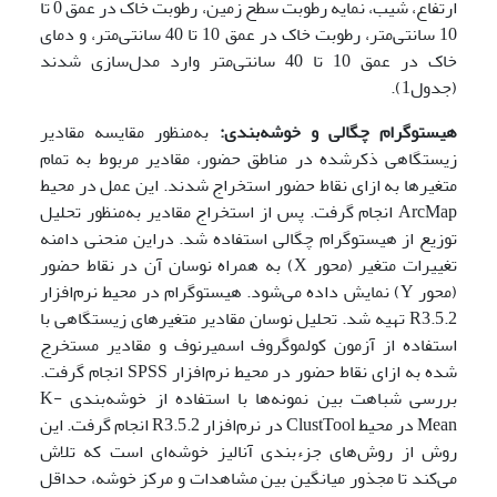
ارتفاع، شیب، نمایه رطوبت سطح زمین، رطوبت خاک در عمق 0 تا
10 سانتی‌متر، رطوبت خاک در عمق 10 تا 40 سانتی‌متر، و دمای
خاک در عمق 10 تا 40 سانتی‌متر وارد مدل‌سازی شدند
(جدول1).
هیستوگرام چگالی و خوشه‌بندی:
به‌منظور مقایسه مقادیر
زیستگاهی ذکرشده در مناطق حضور، مقادیر مربوط به تمام
متغیرها به ازای نقاط حضور استخراج شدند. این عمل در محیط
ArcMap انجام گرفت. پس از استخراج مقادیر به‌منظور تحلیل
توزیع از هیستوگرام چگالی استفاده شد. دراین منحنی دامنه
تغییرات متغیر (محور X) به همراه نوسان آن در نقاط حضور
(محور Y) نمایش داده می‌شود. هیستوگرام در محیط نرم‌افزار
R3.5.2 تهیه شد. تحلیل نوسان مقادیر متغیرهای زیستگاهی با
استفاده از آزمون کولموگروف اسمیرنوف و مقادیر مستخرج
شده به ازای نقاط حضور در محیط نرم‌افزار SPSS انجام گرفت.
بررسی شباهت بین نمونه‌ها با استفاده از خوشه‌بندی K-
Mean در محیط ClustTool در نرم‌افزار R3.5.2 انجام گرفت. این
روش از روش‌های جزء­بندی آنالیز خوشه‌ای است که تلاش
می‌کند تا مجذور میانگین بین مشاهدات و مرکز خوشه، حداقل