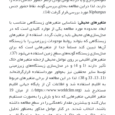
دارند، لذا دراین مطالعه به‌جای بررسی گونه، نقاط حضور جنس
Niphargus
مورد بررسی قرار گرفت (14).
متغیرهای محیطی:
شناسایی متغیرهای زیستگاهی متناسب با
ابعاد محدوده مورد مطالعه یکی از موارد کلیدی است که در
مدل‌سازی‌های محیطی باید رعایت گردد. استفاده از متغیرهای
زیستگاهی که بتواند روابط موجودات زیرزمینی را با زیستگاه
آن‌ها تبیین کند مسلماً جدا از متغیرهایی است که برای
مدل‌سازی زیستگاه گونه‌های سطح زمین استفاده می‌شود (37).
متغیرهای اقلیمی بر روی عوامل محیطی ازجمله متغیرهای خاک
تأثیر دارند (1 و 4) و در مدل‌سازی زیستگاه‌های زیرزمینی
توسط سایر محققین نیز به‌وفور مورداستفاده قرارگرفته‌اند
(11، 13، 33 و 38). لذا در این مطالعه از برخی متغیرهای مربوط
‌به اقلیم استفاده شد و اطلاعات آن از پایگاه جهانی اقلیم
مستخرج شد (https://www.worldclim.org/). از میان 19
متغیر اقلیمی، متغیرهایی که دما و بارش را به‌صورت مستقیم
بیان کنند و بیشترین مقدار ناهمگنی را در سطح مطالعه داشته
باشند، انتخاب شدند. در کنار عوامل مذکور به‌منظور تحلیل
متغیر خاک و سطح خاک از متغیرهای مربوط به توپوگرافی و