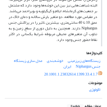
البته شباهت‌هایی نیز بین این خوشه‌ها وجود دارد که مشتمل
بر جمعیت‌های کرمانشاه، ایلام و کهگیلویه و بویراحمد می‌باشد.
در مقیاس مورد مطالعه، دو متغیر بارش سالانه و دمای خاک در
عمق 10 تا 40 سانتی‌متری، بیشترین تاثیر را در پراکنش جنس
Niphargus دارند. همچنین به دلیل دوری از سطح زمین و به
تناوب آن متغیرهای محیطی مربوطه شرایط یکسانی در اکثر
نقاط حضور جنس وجود دارد.
کلیدواژه‌ها
زیستگاه‌های زیرزمینی
خوشه‌بندی
مدل سازی زیستگاه
جنس Niphargus
ایران
20.1001.1.23832614.1399.33.4.1.7
موضوعات
اکولوژی
عنوان مقاله
English