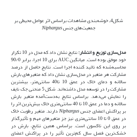
شکل4ـ خوشه‌بندی مشاهدات براساس اثر عوامل محیطی بر
جمعیت‌‌های جنس
Niphargus
مدل‌سازی توزیع و انتشار:
نتایج نشان داد که مدل در 10 تکرار
خود موفق بوده است. میانگین AUC برای 10 اجرا، برابر 90/0
محاسبه‌شده که تائید کننده اجرا است. نتایج حاصل از درصد
مشارکت هر متغیر در مدل‌سازی نشان داد که متغیرهای بارش
سالانه و دمای خاک در عمق 10 تا40 سانتی‌متر، بیشترین
مشارکت را در توسعه مدل داشته‌اند. شکل 5 منحنی جک نایف
را نمایش می‌دهد. براساس نتایج به‌دست‌آمده متغیر بارش
سالانه و دما در عمق 10 تا 40 سانتی‌متری خاک بیش‌ترین اثر را
بر پراکنش اعضای جنس
Niphargus
دارند. متغیر رطوبت خاک
در عمق 0 تا 10 سانتی‌متری نیز جز متغیرهای مهم و تأثیرگذار
بر روی این تاکسون است. براساس همین نتایج، بارش در
خشک‌ترین فصل سال کم‌ترین تأثیر را در پراکنش اعضای