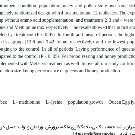
ironment condition, population, honey and pollen store and same si
pletely randomized design with 4 treatments and 12 replicates. The expe
up without amino acid supplementation) and treatments 2, 3 and 4 were 
ine and Methionine mix, respectively. The results showed that, in first a
Met/Lys treatment (P > 0.05). In fourth and mean of periods, the highe
/Lys group (12.6 and 9.42 frame, respectively) and the lowest popu
onging to the control. In all of periods, Laying performance of queen
pared to the control (P < 0. 05). For brood rearing and honey producti
plemented with Met/Lys treatment as well. In overall, our study confirm
ulation size, laying performance of queens and honey production.
 bee
L- methionine
L-lysine
population growth
Queen Egg ly
 میزان رشد جمعیت کلنی، تخم­گذاری
ملکه، پرورش نوزادان و تولید عسل
در
سل ایرانی
(
meda)
Apis mellifera