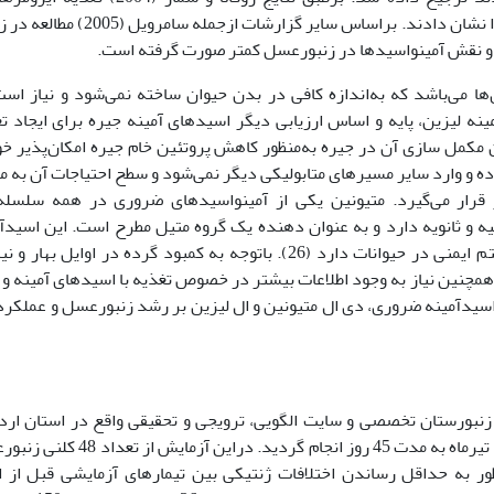
آمینواسیدها نسبت به ایزومرهای DL نتایج بهتری را نشان دادند. براساس سایر گزارشات ازجمل
ها و نقش آمینواسیدها در زنبورعسل کمتر صورت گرفته است.
ها می‌باشد که به‌اندازه کافی در بدن حیوان ساخته نمی‌شود و نیاز اس
ه لیزین، پایه و اساس ارزیابی دیگر اسیدهای آمینه جیره برای ایجاد ت
 مکمل سازی آن در جیره به‌منظور کاهش پروتئین خام جیره امکان‌پذیر خ
ده و وارد سایر مسیرهای متابولیکی دیگر نمی‌شود و سطح احتیاجات آن به م
یر قرار می‌گیرد. متیونین یکی از آمینواسیدهای ضروری در همه سلسله
یه و ثانویه دارد و به عنوان دهنده یک گروه متیل مطرح است. این اسیدآ
نقش کلیدی در ساخت پروتئین و کاتابولیسم سیستم ایمنی در حیوانات دارد (26). باتوجه به کمبود گرده در اوایل بها
 همچنین نیاز به وجود اطلاعات بیشتر در خصوص تغذیه با اسیدهای آمینه و ت
اسیدآمینه ضروری، دی ال متیونین و ال لیزین بر رشد زنبورعسل و عملکرد 
ژوهش از بیست و هفتم اردیبهشت 1398 در زنبورستان تخصصی و سایت الگویی، ترویجی و تحقیقی واقع در استان ا
شهرستان مشکین‌شهر، روستای میرک شروع و تا 10 تیرماه به مدت 45 روز انجام گردید. دراین
ظور به حداقل رساندن اختلافات ژنتیکی بین تیمارهای آزمایشی قبل از ا