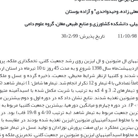
*
علی زاده، وحید
واحدی
و آزاده بوستان
بیلی، دانشکده کشاورزی و منابع طبیعی مغان، گروه علوم دامی
30
نه­های ال متیونین و ال لیزین روی رشد جمعیت کلنی، تخم­گذاری ملکه، پ
نوزادان و میزان تولید عسل بود. این آزمایش از 27 اردیبهشت‌ماه سال 1398 شروع و به مدت 45 روز تا 10
ین آزمایش تعداد 48 کندو انتخاب شدند و کلنی­ها ازنظر شرایط محیطی، جمعیت، ذخیره گرده و عسل و مل
های تغذیه شده با شربت فاقد مکمل اسیدآمینه) و تیمارهای 2، 3 و 4 که به ترتیب با شربت مکمل شده با اسیدآمینه
 و متیونین تغذیه شدند. نتایج نشان داد که در دوره اول و دوم بیشترین م
جمعیت در تیمار متیونین/لیزین مشاهده شد (05/0 > P). در دوره چهارم و میانگین دوره­ها، بیشترین جمعیت کلنی­ها مربوط ب
متیونین/لیزین (به ترتیب 6/12 و 42/9 قاب) و کمترین جمعیت مربوط به تیمار شاهد (به ترتیب 0
 با مخلوط اسیدآمینه­های متیونین/لیزین تغذیه شده بودند در مقایسه با 
معنی­داری داشت (05/0 > P). همچنین بهترین عملکرد برای صفت پرورش نوزادان و تولید عسل در تیمار مت
مخلوط اسیدآمینه­های لیزین و متیونین بر جمعیت کلنی، تخم­ریزی ملکه و ت