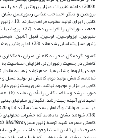
متیونین، ایزولوسین، لوسین، فنیل آلانین، هیستی
زنبورعسل شناسایی شده­اند (28). اما پروتئین بعضی از گرده­ها فاقد کلیه اسیدآمینه­های مورد نیاز زنبور می­باشند (9).
کمبود گرده گل منجر به کاهش میزان تخم­گذاری م
کاهش در جمعیت زنبوران نر، افزایش حساسیت به بیم
جویدن لاروها و شفیره­ها، عدم تولید زهر به مقدار ک
کافی در مزارع موجود نباشد، ضروریست زنبورداران مک
صورت رشد
اسیدهای آمینه جهت رشد، نگهداری سلول­های بدنی 
در
کاهش مصرف شهد توسط زنبورعسل(
is Mellifera