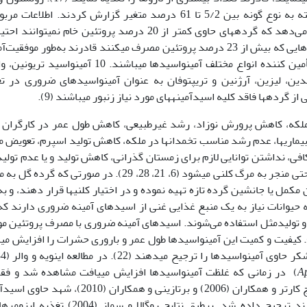
(2000) دامنه تغییرات میزان پروتئین گرده را بسته به نوع گونه بین 5/2 تا 61 درصد متغیر گزارش کردند. اطلاع
پروتئین و دیگر احتیاجات غذایی زنبورعسل نشان می‌دهد که گرده­های حاوی کمتر از 20 درصد پروتئین خام نمی­تو
کلنی را برای تولید مطلوب فراهم سازند (10). زنبورهایی که بیش از 23 درصد پروتئین مصرف می­کنند قادرند به‌طور موف
جمعیت نوزادان را افزایش دهند (27). پروتئین­ها تأمین کننده انواع مختلف آمینواسیدها می­باشند. 10 آمینو
دین، لیزین، آرژنین و تریپتوفان به عنوان آمینواسیدهای ضروری در ت
لکه، کاهش پرورش نوزاد، رشد غیرطبیعی، کاهش طول عمر در کارگران ب
اری­ها، عدم رشد مناسب تخمدان­ها در ملکه، کاهش تولید اسپرم، تعویض م
افی، نداشتن توانایی لازم برای زمستان گذرانی، کاهش تولید و یا عدم تولید
شاهانه، کاهش تولید موم، کاهش در تولید عسل و حتی منجر به مرگ کلنی می­شود (6، 21، 28، 29). در صورتی که 
مل یا جانشین گرده تازه تهیه نموده و در اختیار کلنی­ها قرار دهند، و به
 و سلامت کلنی را تأمین نمایند (6). همه حیوانات نیاز به یک منبع غذایی غنی از اسیدهای آمینه ضروری دارند 
و تولیدمثل استفاده می‌شوند. اسیدهای آمینه ضروری با مصرف پروتئین م
 سایر حیوانات و گیاهان به دست می­آیند (15و 20). کیفیت و کمیت این آمینواسیدها طول عمر و باروری حشرات را افزایش
Ap
) در زمانی که غلظت آمینواسیدها افزایش می­یافت مشاهده شد و فق
مصرف فنیل آلانین استثنا وجود داشت. برطبق نتایج کارتر و همکاران (2006) و برتازینی و همکاران (10