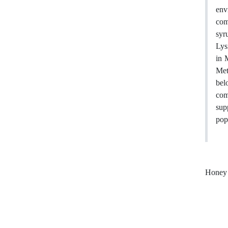
env
com
syr
Lys
in 
Met
bel
com
sup
pop
Honey