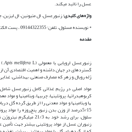
عسل را تائید می­کند.
واژه‌های کلیدی:
زنبورعسل، ال متیونین، ال لیزین، 
* نویسنده مسئول، تلفن: 09144322355 ، پست الکترونیکی:
مقدمه
زنبورعسل اروپایی یا معمولی (
Apis mellifera
گسترده­ای در جهان داشته و اهمیت اقتصادی آن از اب
ژله رویال و زهر که مصارف صنعتی، بهداشتی، غذایی و 
مواد اصلی در رژیم غذائی کامل زنبورعسل شامل 
زنبوران عسل از مواد پروتئینی بیشتر جهت تأمین عنا