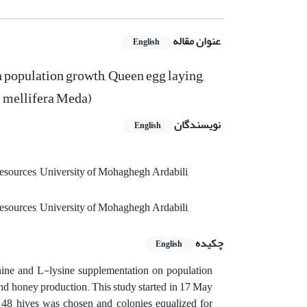
عنوان مقاله
English
 population growth, Queen egg laying,
s mellifera Meda)
نویسندگان
English
sources, University of Mohaghegh Ardabili,
sources, University of Mohaghegh Ardabili,
چکیده
English
onine and L-lysine supplementation on population
nd honey production. This study started in 17 May
, 48 hives was chosen and colonies equalized for