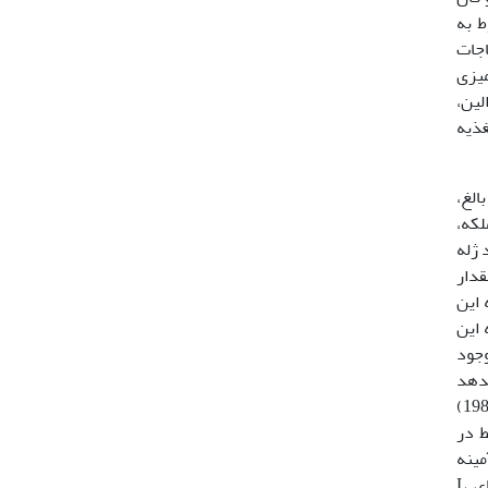
ات مربوط به
انند احتیاجات
قیت‌آمیزی
اسید تریونین، والین،
غذیه
الغ،
لکه،
 ژله
گرده گل به مقدار
 این
که این
وجود
 می­دهد
(18). شواهد نشان داده­اند که حشرات محلول­های شکر حاوی آمینواسیدها را ترجیح می­دهند (22). در مطالعه اینویه و والر (1984)
ط در
20)، شهد حاوی اسیدآمینه
پرولین بیشتر از شهدهایی که فقط حاوی قند بودند ترجیح داده شد. برطبق نتایج روگالا و سماز (2004) تغذیه ایزومرهای L