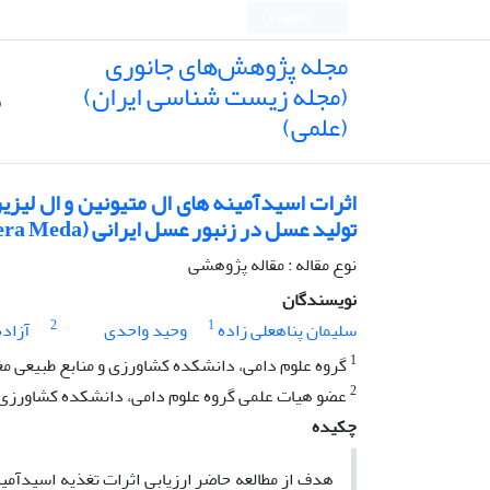
English
مجله پژوهش‌های جانوری
(مجله زیست شناسی ایران)
ص
(علمی)
اثرات اسیدآمینه های ال متیونین و ال لیزی
تولید عسل در زنبور عسل ایرانی (Apis mellifera Meda)
نوع مقاله : مقاله پژوهشی
نویسندگان
2
1
سلیمان پناهعلی زاده
وحید واحدی
آزاده
1
گروه علوم دامی، دانشکده کشاورزی و منابع طبیعی مغ
2
عضو هیات علمی گروه علوم دامی، دانشکده کشاورزی و 
چکیده
هدف از مطالعه حاضر ارزیابی اثرات تغذیه اسیدآمی