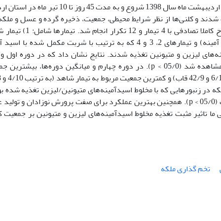
نوزادان و میزان تولید عسل بود. این آزمایش از 27 اردیبهشت ماه سال 1398 شروع و به مدت 45 روز تا 10 
ن آزمایش تعداد 48 کندو انتخاب شدند و کلنی‌ها از نظر شرایط محیطی، جمعیت، ذخیره گرده و عسل و مل
خواهری یکسان سازی شدند. آزمایش در قالب طرح کاملا تصادفی با 4 تیمار و 12 تک
(کلنی‌های تغذیه شده با شربت فاقد مکمل اسید آمینه) و تیمارهای 2، 3 و 4 که به ترتیب با شربت مکمل شده با 
نه‌های لیزین و متیونین تغذیه شدند. نتایج نشان داد که در دوره اول و
بیشترین میزان جمعیت در تیمار متیونین/لیزین مشاهده شد (05/0 > p). در دوره چهارم و میانگین دوره‌ها، بیشت
کلنی‌ها 
که در زنبورهایی که با مخلوط اسیدآمینه‌های متیونین/لیزین تغذیه شده ب
در مقایسه با گروه شاهد افزایش معنی‌داری داشت (05/0 > p). همچنین بهترین عملکرد برای صفت پرورش نوزادان و تو
ما تاثیر مثبت تغذیه مخلوط اسیدآمینه‌های لیزین و متیونین بر جمعیت ک
تخم گذاری ملکه