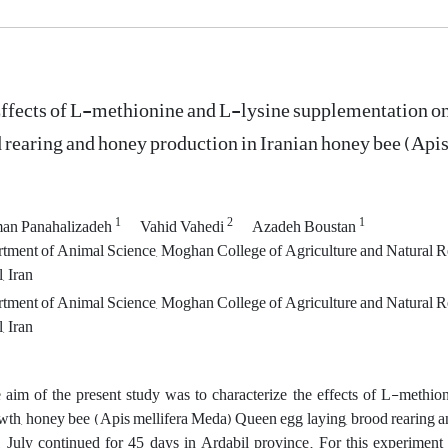
ffects of L-methionine and L-lysine supplementation on
 rearing and honey production in Iranian honey bee (Api
1
2
1
an Panahalizadeh
Vahid Vahedi
Azadeh Boustan
tment of Animal Science, Moghan College of Agriculture and Natural Re
, Iran
tment of Animal Science, Moghan College of Agriculture and Natural Re
, Iran
 aim of the present study was to characterize the effects of L-methi
wth, honey bee (Apis mellifera Meda) Queen egg laying, brood rearing a
1 July continued for 45 days in Ardabil province. For this experiment