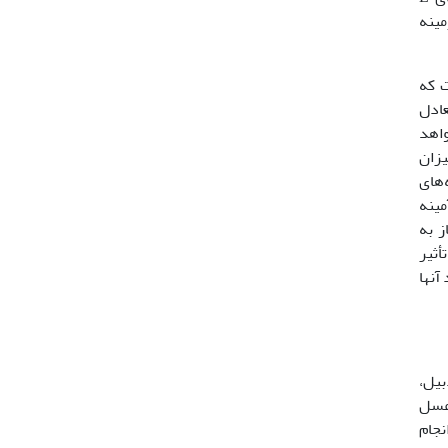
ه سامرویل (2005) مطالعه در زمینه
ت که
عادل
واهد
یزان
‌های
مینه
ر و نیاز به
أثیر
آنها
ردبیل،
 آزمایش از تعداد 48 کلنی زنبورعسل
نجام