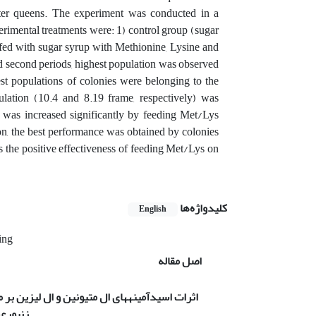
ster queens. The experiment was conducted in a
rimental treatments were: 1) control group (sugar
fed with sugar syrup with Methionine, Lysine and
nd second periods, highest population was observed
st populations of colonies were belonging to the
lation (10.4 and 8.19 frame, respectively) was
s was increased significantly by feeding Met/Lys
on, the best performance was obtained by colonies
s the positive effectiveness of feeding Met/Lys on
کلیدواژه‌ها
English
ing
اصل مقاله
اثرات اسیدآمینه­های ال متیونین و ال لیزین بر
زنبورع