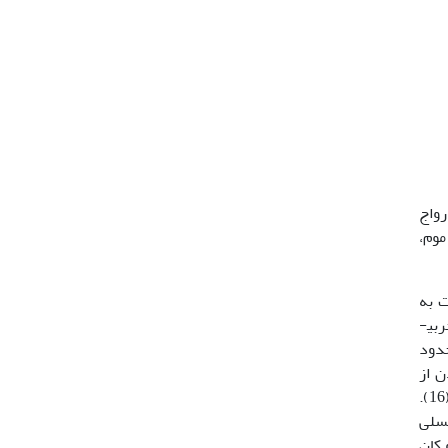
نبورعسل رواج
موم،
ت به
کربوهیدرات­ها، پروتئین­ها، چربی­ها، ویتامین­ها و مواد معدنی نیاز دارند. کربوهیدرات­ها را به‌طور طبیعی از طریق شهد گل و پروتئین­ها، چربی­
شده و حدود
ارج شدن از
سلول، برای رشد خود به 21/3 میلی­گرم نیتروژن نیاز دارد، که این مقدار نیتروژن معادل 120 میلی‌گرم گرده گل می­باشد (16).
عسلی
 تغذیه نمایند (17). رولستون و کان