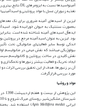
تغذیه زنبوران عسل با مواد پروتئینی و اسیدآمینه­
لیزین از اسیدهای آمینه ضروری برای تک معده­ای‌
به‌صورت سنتتیک به حیوان خورانیده شود. اسیدآمین
ایده­آل اسیدهای آمینه شناخته شده است. بنابراین
بود. لیزین به عنوان اسیدآمینه مرجع در پروتئین بو
اندکی توسط سایر فعالیت­های متابولیکی تحت تأث
بیولوژیکی می­باشد که نقش مهمی در متابولیسم اول
ایجاد تحریک و فعالیت بیشتر زنبورها و تخم­گذاری و
آن بر زنبورها، هدف از این تحقیق بررسی اثرات دو 
مورد بررسی قرارگرفت.
مواد و روشها
این پ
ایرانی (
Apis Mellifera meda
) استفاده شد. به‌من