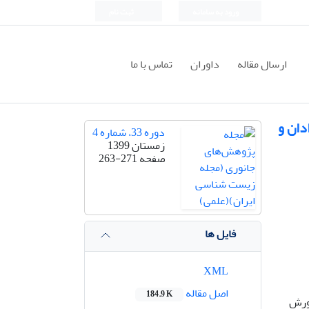
ورود به سامانه
ثبت نام
ارسال مقاله
داوران
تماس با ما
دان و
دوره 33، شماره 4
زمستان 1399
صفحه
263-271
فایل ها
XML
اصل مقاله
184.9 K
رورش