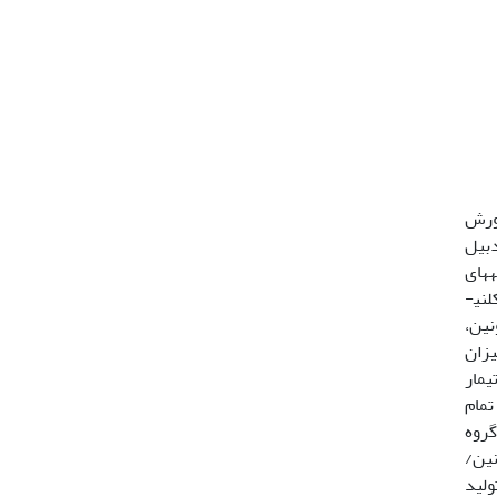
رورش
 تیرماه در استان اردبیل
که­های
خواهری یکسان‌سازی شدند. آزمایش در قالب طرح کاملاً تصادفی با 4 تیمار و 12 تکرار انجام شد. تیمارها شامل: 1) تیمار شاهد (کلنی­
 متیونین،
یزان
ه تیمار
4/1 و 19/8 قاب) بود. در تمام
گروه
یونین/
ولید