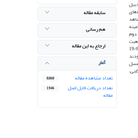
تیر ماه در استان اردبیل
که‌های
سابقه مقاله
رار انجام شد. تیمارها شامل: 1) تیمار شاهد
اسید آمینه
هم رسانی
 دوم
رین جمعیت
ارجاع به این مقاله
مربوط به تیمار متیونین/لیزین (به ترتیب 6/12 و 42/9 قاب) و کمترین جمعیت مربوط به تیمار شاهد (به ترتیب 4/10 و 19/8
ودند
آمار
لید عسل
لنی،
تعداد مشاهده مقاله
8,860
تعداد دریافت فایل اصل
1,946
مقاله