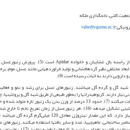
جمعیت کلنی، تخم­گذاری ملکه
vahediv@uma.ac.ir
L.) از راسته بال غشاییان و خانواده Apidae است (5). پرورش ز
عاد مختلفی نظیر گرده­افشانی و تولید فراورده­هایی مانند عسل، موم، بره 
دارویی دارند به اثبات رسیده است (8).
شهد گل و گرده گل می­باشند. زنبورهای عسل برای رشد و نمو و فعالی
ها ویتامین­ها و مواد معدنی را از طریق گرده گل دریافت می­کنند (7). حدود 13 درصد از وزن بدن یک زنبور تازه متولد 
5/15درصد از وزن بدن زنبور پنج‌روزه را مواد پروتئینی تشکیل می­دهد (16). هر زنبورعسل از زمان تفریخ تخم تا خ
صر ساختمانی، ماهیچه­ها، غدد و سایر بافت­ها استفاده می­کنند. زنبورهای 
که از گرده­های گل یا مواد پروتئینی بیشتر تغذیه می­نمایند، قادرند تعداد بیشتری از لاروها را