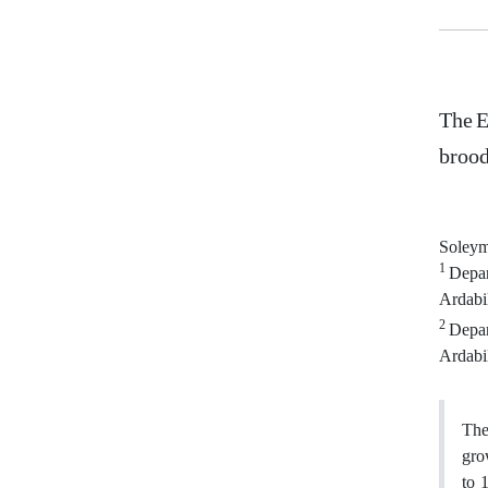
The E
brood
Soleym
1
Depar
Ardabil
2
Depar
Ardabil
The
gro
to 