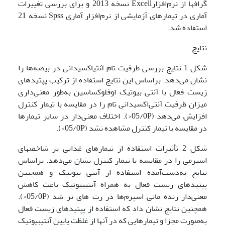
گرافها از نرم‌افزارExcell نسخه 2013 و برای بررسی تغییرات
آماری در تیمارهای آزمایشی از نرم‌افزار آماری Spss نسخه 21
استفاده شد.
نتایج
شکل 1 نتایج بررسی ظرفیت تام آنتی­اکسیدانی در بیضه‌ها را
نشان می‌دهد. براساس این نتایج استفاده از ترکیب پپتیدهای
زیست فعال با آنتی بیوتیک اوفلوکساسین به‌طور معنی‌داری
میزان ظرفیت آنتی‌اکسیدانی تام را در مقایسه با تیمار کنترل
افزایش می‌دهد (05/0P<). اختلاف معنی‌دار در سایر تیمارها
در مقایسه با تیمار کنترل مشاهده نشد (05/0P>).
شکل 2 تأثیرات استفاده از تیمارهای غذایی بر شاخصهای
اسپرمی را در مقایسه با تیمار کنترل نشان می‌دهد. براساس
نتایج به‌دست‌آمده استفاده از آنتی بیوتیک و همچنین
پپتیدهای زیست فعال به همراه آنتی­بیوتیک باعث کاهش
معنی‌دار زنده مانی اسپرم‌ها در رت های نر شد (05/0P<).
همچنین نتایج نشان داد که استفاده از پپتیدهای زیست فعال
به‌صورت مجزا و تیمارهایی که در آنها از غلظت پایین آنتی­بیوتیک