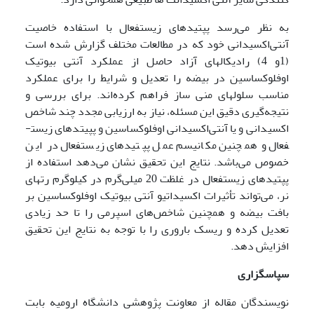
به نظر می‌رسد پپتیدهای زیست­فعال با استفاده خاصیت
آنتی‌اکسیدانی خود که در مطالعات مختلف گزارش شده است
(1و 4) رادیکالهای آزاد حاصل از عملکرد آنتی بیوتیک
اوفلوکساسین در بیضه را تعدیل و شرایط را برای عملکرد
مناسب سلولهای منی ساز فراهم کرده‌اند. برای بررسی و
نتیجه‌گیری دقیق این مسئله، نیاز به ارزیابی مجدد چند شاخص
اکسیدانی و یا آنتی‌اکسیدانی اوفلوکساسین و پپیتدهای زیست­
فعال و همچنین مکانیسم عمل پپتیدهای زیست­فعال در این
خصوص می‌باشد. نتایج این تحقیق نشان می‌دهد استفاده از
پپتیدهای زیست­فعال در غلظت 20 میلی‌گرم در کیلوگرم رت­های
نر، می‌تواند تأثیرات اکسیداتیو آنتی بیوتیک اوفلوکساسین بر
بافت بیضه و همچنین شاخص‌های اسپرمی را تا حد زیادی
تعدیل کرده و ریسک باروری را با توجه به نتایج این تحقیق
افزایش دهد.
سپاسگزاری
نویسندگان مقاله از معاونت پژوهشی دانشگاه ارومیه بابت