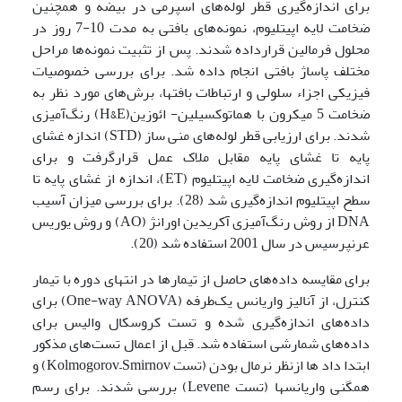
برای اندازه‌گیری قطر لوله‌های اسپرمی در بیضه و همچنین
ضخامت لایه اپیتلیوم، نمونه‌های بافتی به مدت 10-7 روز در
محلول فرمالین قرارداده شدند. پس از تثبیت نمونه‌ها مراحل
مختلف پاساژ بافتی انجام داده شد. برای بررسی خصوصیات
فیزیکی اجزاء سلولی و ارتباطات بافت­ها، برش‌های مورد نظر به
ضخامت 5 میکرون با هماتوکسیلین- ائوزین(H&E) رنگ‌آمیزی
شدند. برای ارزیابی قطر لوله‌های منی ساز (STD) اندازه غشای
پایه تا غشای پایه مقابل ملاک عمل قرارگرفت و برای
اندازه‌گیری ضخامت لایه اپیتلیوم (ET)، اندازه از غشای پایه تا
سطح اپیتلیوم اندازه‌گیری شد (28). برای بررسی میزان آسیب
DNA از روش رنگ‌آمیزی آکریدین اورانژ (AO) و روش یوریس
عرنپرسیس در سال 2001 استفاده شد (20).
برای مقایسه داده‌های حاصل از تیمارها در انتهای دوره با تیمار
کنترل، از آنالیز واریانس یک‌طرفه (One-way ANOVA) برای
داده‌های اندازه‌گیری شده و تست کروسکال والیس برای
داده‌های شمارشی استفاده شد. قبل از اعمال تست‌های مذکور
ابتدا داد ها ازنظر نرمال بودن (تست Kolmogorov–Smirnov) و
همگنی واریانسها (تست Levene) بررسی شدند. برای رسم