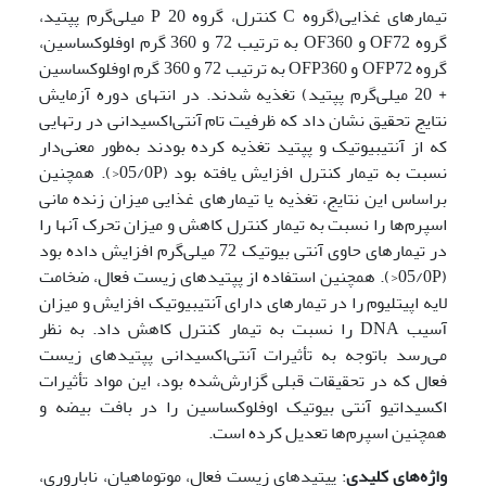
تیمارهای غذایی(گروه C کنترل، گروه P 20 میلی‌گرم پپتید،
گروه OF72 و OF360 به ترتیب 72 و 360 گرم اوفلوکساسین،
گروه OFP72 و OFP360 به ترتیب 72 و 360 گرم اوفلوکساسین
+ 20 میلی‌گرم پپتید) تغذیه شدند. در انتهای دوره آزمایش
نتایج تحقیق نشان داد که ظرفیت تام آنتی‌اکسیدانی در رت­هایی
که از آنتی­بیوتیک و پپتید تغذیه کرده بودند به‌طور معنی‌دار
نسبت به تیمار کنترل افزایش یافته بود (05/0P<). همچنین
براساس این نتایج، تغذیه یا تیمارهای غذایی میزان زنده مانی
اسپرم‌ها را نسبت به تیمار کنترل کاهش و میزان تحرک آنها را
در تیمارهای حاوی آنتی بیوتیک 72 میلی‌گرم افزایش داده بود
(05/0P<). همچنین استفاده از پپتیدهای زیست فعال، ضخامت
لایه اپیتلیوم را در تیمارهای دارای آنتی­بیوتیک افزایش و میزان
آسیب DNA را نسبت به تیمار کنترل کاهش داد. به نظر
می‌رسد باتوجه به تأثیرات آنتی‌اکسیدانی پپتیدهای زیست
فعال که در تحقیقات قبلی گزارش‌شده بود، این مواد تأثیرات
اکسیداتیو آنتی بیوتیک اوفلوکساسین را در بافت بیضه و
همچنین اسپرم‌ها تعدیل کرده است.
واژه‌های کلیدی
: پپتیدهای زیست فعال، موتوماهیان، ناباروری،