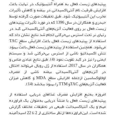
پپتیدهای زیست فعال به همراه آنتی­بیوتیک در نهایت باعث
افزایش ظرفیت تام آنتی‌اکسیدانی در بیضه و کاهش تأثیرات
مخرب این آنتی­بیوتیک شود. طبق تحقیقات صورت گرفته توسط
حیدری و همکاران در سال 1396 که در مورد تأثیرات پپتیدهای
زیست فعال بر روی فعالیت آنزیم‌های آنتی‌اکسیدانی کبد در
رت­های نر تحت استرس بی‌حرکتی انجام شد نتایج نشان داد که
استفاده از پپتیدهای زیست فعال باعث افزایش سطح TAC
می‌شود. همچنین استفاده از پپتیدهای زیست فعال باعث بهبود
تنش اکسیداتیو ناشی از استرس بی‌حرکتی شد و سیستم
ایمنی را نیز در کبد تقویت نمود (4). طبق نتایج عبادی مناس و
همکاران در سال 2017، استفاده از ژل رویال می‌تواند اختلال
در آنزیم‌های آنتی‌اکسیدانی بیضه ناشی از مصرف
اوفلوکساسین ازجمله افزایش سطح MDA و کاهش میزان
فعالیت آنزیم‌های TACو TTM را بهبود ببخشد (14).
امروزه به‌تبع افزایش مصرف غذاهای دریایی، استفاده از
پپتیدهای زیست فعال با منشأ دریایی به‌عنوان یک فراورده
مهم و یک آنتی­اکسیدانت طبیعی در تحقیقات مختلف گزارش
شده است. این فراورده‌ها ازنظر ساختاری از 2 تا 22 اسیدآمینه