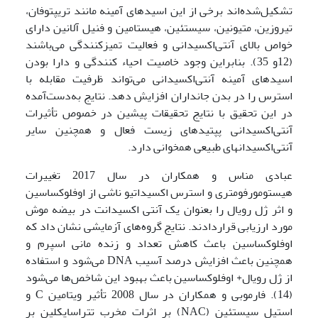
تشکیل‌شده‌اند برخی از این اسیدهای آمینه مانند تریپتوفان،
تیروزین، متیونین، سیستئین، هیستامین و فنیل آلانین دارای
خواص بالای آنتی‌اکسیدانی و فعالیت تمیزکنندگی می‌باشند
(12و 35). بنابراین وجود خاصیت احیاء کنندگی و دارا بودن
اسیدهای آمینه آنتی‌اکسیدانی می‌تواند ظرفیت مقابله با
استرس را در بدن جانداران افزایش دهد. نتایج به‌دست‌آمده
در این تحقیق با نتایج تحقیقات پیشین در خصوص تأثیرات
آنتی‌اکسیدانی پپتیدهای زیست فعال و همچنین سایر
آنتی‌اکسیدان­های طبیعی همخوانی دارد.
عبادی مناس و همکاران در سال 2017 تغییرات
هیستومورفومتری و استرس اکسیداتیو ناشی از اوفلوکساسین
و اثر ژل رویال را بعنوان یک آنتی اکسیدانت در بیضه موش
مورد ارزیابی قراردادند. نتایج گروه‌های آزمایشی نشان داد که
اوفلوکساسین باعث کاهش تعداد و زنده مانی اسپرم و
همچنین باعث افزایش درصد آسیب DNA می‌شود و استفاده
از ژل رویال+ اوفلوکساسین باعث بهبود این شاخص‌ها می‌شود
(14). فارموبی و همکاران در سال 2008 تأثیر ویتامین C و
استیل سیستئین (NAC) بر اثرات مخرب تتراسایکلین بر