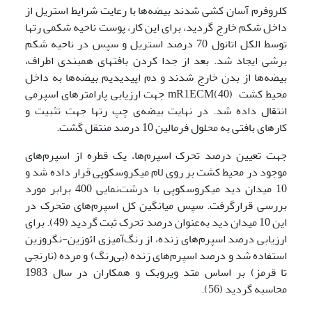
کلروفرم آسان کشی شدند بیضه‌ها با رعایت شرایط استریل از
داخل شکم خارج گردید، برای این کار، پوست ناحیه شکمی رت­ها
توسط الکل اتانول 70 درصد استریل و سپس در ناحیه شکم
برشی ایجاد شد. بعد از جدا کردن بافت­های همبندی اطراف،
بیضه‌ها از بدن خارج شدند و دم اپیدیدیم بیضه‌ها به داخل
محیط کشت mR1ECM(40) جهت ارزیابی پارامترهای اسپرمی
انتقال داده شد. در نهایت بیضه‌ی چپ رت­ها جهت تثبیت و
کارهای بافتی به محلول فرمالین 10 درصد منتقل گشت.
جهت تعیین درصد تحرک اسپرم‌ها، یک قطره از اسپرم‌های
موجود در محیط کشت بر روی لام میکروسکوپی قرار داده شد و
10 میدان دید میکروسکوپی با درشت‌نمایی 400 برابر مورد
بررسی قرارگرفت. سپس میانگین کل اسپرم‌های متحرک در
این 10 میدان دید به‌عنوان درصد تحرک ثبت گردید (49). برای
ارزیابی درصد اسپرم‌های زنده، از رنگ‌آمیزی ائوزین-نگروزین
استفاده شد و درصد اسپرم‌های زنده (بی‌رنگ) و مرده (نارنجی
تا قرمز) بر اساس متد ویروبک و همکاران در سال 1983
محاسبه گردید (56).