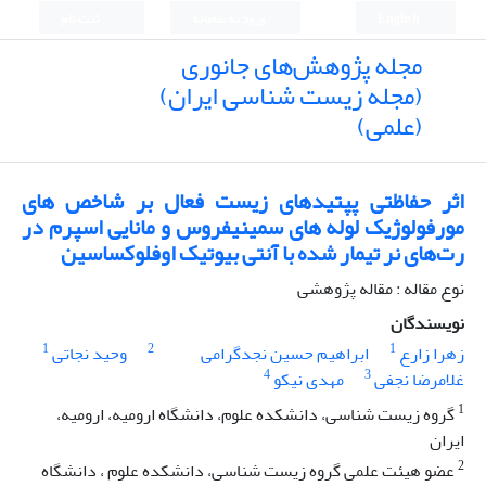
English
ورود به سامانه
ثبت نام
مجله پژوهش‌های جانوری
(مجله زیست شناسی ایران)
(علمی)
اثر حفاظتی پپتیدهای زیست فعال بر شاخص‏ های
مورفولوژیک لوله های سمینیفروس و مانایی اسپرم در
رت‌های نر تیمار شده با آنتی بیوتیک اوفلوکساسین
نوع مقاله : مقاله پژوهشی
نویسندگان
1
2
1
زهرا زارع
ابراهیم حسین نجدگرامی
وحید نجاتی
4
3
غلامرضا نجفی
مهدی نیکو
1
گروه زیست شناسی، دانشکده علوم، دانشگاه ارومیه، ارومیه،
ایران
2
عضو هیئت علمی گروه زیست شناسی، دانشکده علوم ، دانشگاه