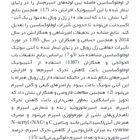
از اوفلوکساسین فاصله بین لوله‌های اسپرم‌ساز را در رت­های
تیمار شده با این آنتی­بیوتیک افزایش داد (17). همچنین نتایج
آنها نشان داد که استفاده از ژل رویال به‌عنوان یک آنتی­
اکسیدانت می‌تواند تا حدودی تأثیرات اوفلوکساسین را تعدیل
کند. نتایج مشابه در تحقیقات امیرشاهی و همکارانش در سال
2014 و همچنین حسامی و همکاران در سال 1395 در مورد
تأثیرات حفاظتی ژل رویال در رت­های تیمار شده با آنتی بیوتیک
اوفلوکساسین مشاهده شد (3و 7). براساس نتایج تحقیقات باب
الحوائجی و همکاران (1387) استفاده از آنتی­بیوتیک
اوفلوکساسین باعث کاهش تحرک اسپرم‌ها و افزایش
اسپرم‌های نابالغ شده، در حالیکه استفاده از ژل رویال همراه با
این آنتی بیوتیک باعث بهبود پارامترهای کیفی و کمی اسپرم
می‌شود (2). همچنین مطالعات فارومبی و همکاران نشان داد که
تجویز تتراسایکلین به‌طور معنی‌داری باعث کاهش تحرک
اسپرم، درصد اسپرماتوزوئید زنده و شمارش اسپرم و
ناهنجاری‌های ناشی از مورفولوژی اسپرم می‌شود و مصرف
همزمان آنتی‌اکسیدان­هایی مانند ویتامین C و (NAC) N-acetyl
cysteine به میزان قابل‌توجهی از کاهش تحرک اسپرم، درصد
اسپرماتوزو زنده و تعداد اسپرم جلوگیری می‌کند (15).