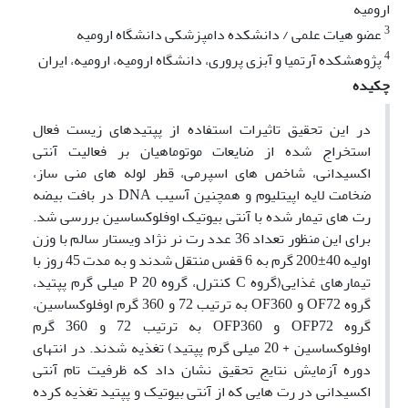
ارومیه
3
عضو هیات علمی / دانشکده دامپزشکی دانشگاه ارومیه
4
پژوهشکده آرتمیا و آبزی پروری، دانشگاه ارومیه، ارومیه، ایران
چکیده
در این تحقیق تاثیرات استفاده از پپتیدهای زیست فعال
استخراج شده از ضایعات موتوماهیان بر فعالیت آنتی
اکسیدانی، شاخص های اسپرمی، قطر لوله های منی ساز،
ضخامت لایه اپیتلیوم و همچنین آسیب DNA در بافت بیضه
رت های تیمار شده با آنتی بیوتیک اوفلوکساسین بررسی شد.
برای این منظور تعداد 36 عدد رت نر نژاد ویستار سالم با وزن
اولیه 40±200 گرم به 6 قفس منتقل شدند و به مدت 45 روز با
تیمارهای غذایی(گروه C کنترل، گروه P 20 میلی گرم پپتید،
گروه OF72 و OF360 به ترتیب 72 و 360 گرم اوفلوکساسین،
گروه OFP72 و OFP360 به ترتیب 72 و 360 گرم
اوفلوکساسین + 20 میلی گرم پپتید) تغذیه شدند. در انتهای
دوره آزمایش نتایج تحقیق نشان داد که ظرفیت تام آنتی
اکسیدانی در رت هایی که از آنتی بیوتیک و پپتید تغذیه کرده