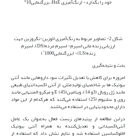
خود را بگذارد- (رنگ‌آمیزی H&E، بزرگنمایی10˟
شکل 2- تصاویر مربوط به رنگ‌آمیزی ائوزین-نگروزین جهت
ارزیابی زنده مانی اسپرم- اسپرم مرده(DS)، اسپرم
زنده(LS)- (بزرگنمایی1000´)
بحث و نتیجه‌گیری
امروزه برای کاهش یا تعدیل تأثیرات سوء داروهایی مانند آنتی
بیوتیک ها بر شاخصهای تولیدمثلی، از آنتی اکسیدانتهای طبیعی
مانند ژل رویال (3و 14)، ویتامینE (45) و میکرو المنتهایی مانند
روی و سلنیوم (25) استفاده می‌کنند که هرکدام از این مواد
دارای محدودیتهایی در استفاده می‌باشند.
دراین مطالعه از پپتیدهای زیست فعال به‌عنوان یک عامل
آنتی‌اکسیدانی و تعدیل‌کننده به همراه آنتی بیوتیک
افلوکساسین استفاده شد و نتایج نشان داد که استفاده از