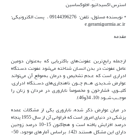
استرس اکسیداتیو، افلوکساسین
* نویسنده مسئول، تلفن: 09144396276 ، پست الکترونیکی:
e.gerami@urmia.ac.ir
مقدمه
ازجمله رایج‌ترین عفونت‌های باکتریایی که به‌عنوان دومین
عامل عفونت در بدن انسـان شناخته می‌شود عفونت دسـتگاه
ادراری است که عـدم تشخیص و درمان به‌موقع آن می‌تواند
عوارض شـدیدی هــم چــون ناهنجاری‌های دســتگاه ادراری،
کلیــوی، فشارخون و مخصوصاً ناباروری در مردان و زنان را
موجــب شــود (10، 34و46).
در میان عوارض ذکر شده، ناباروری یکی از مشکلات عمده
پزشکی در دنیای امروز است که فراوانی آن از سال 1955 پنجاه
درصد افزایش یافته است و هم‌اکنون 15-10 درصد زوجین
دارای این مشکل هستند (42). براساس آمارهای موجود، 50-