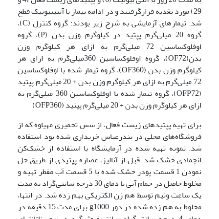
29) مورد تغذیه قرارگرفتند و در ادامه تیمار با آنتی­بیوتیک قطع
شد. تیمارهای آزمایشی به شرح زیر بودند: گروه کنترل (C)،
گروه 20 میلی‌گرم پپتید در کیلوگرم وزن بدن (P)، گروه
اوفلوکساسین 72 میلی‌گرم به ازای هر کیلوگرم وزن
بدن(OF72)، گروه اوفلوکساسین 360میلی‌گرم به ازای هر
کیلوگرم وزن بدن (OF360)، گروه تیمار شده با اوفلوکساسین
72 میلی‌گرم به ازای هر کیلوگرم وزن بدن + 20 میلی‌گرم پپتید
(OFP72)، گروه تیمار شده با اوفلوکساسین 360 میلی‌گرم به
ازای هر کیلوگرم وزن بدن + 20 میلی‌گرم پپتید (OFP360)
برای تهیه پپتیدهای زیست فعال، از سس تخمیری مهیاوه که از
فروشگاه‌های محلی در بندرعباس خریداری شده بود استفاده
شد. نمونه تهیه شده در آزمایشگاه با استفاده از خشک‌کن
انجمادی خشک شد. قبل از آنالیز، عصاره پپتیدی از طریق حل
نمودن 1 قسمت پودر خشک شده با 5 قسمت آب مقطر تهیه و
مخلوط حاصل در حمام آبی با دمای 30 درجه سانتی‌گراد به مدت
یک ساعت ونیم توسط هم زن الکتریکی بهم زده شد. در انتها،
مخلوط به هم زده شده در دور g1000 برای مدت 15 دقیقه در
دمای 4 درجه سانتی‌گراد سانتریفیوژ گردید. سوپرناتانت­های