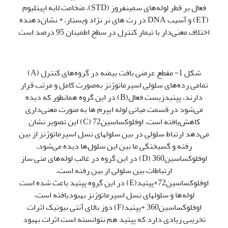
فعال بر قطر لوله‌های سمینفروز (STD)، ضخامت لایه اپیتلیوم
(ET) و آسیب DNA در رت های نر نژاد ویستار، * نشان‌دهنده
اختلاف معنی‌دار با تیمار کنترل در سطح اطمینان 95 درصد است
شکل 1- مقطع عرضی بافت بیضه در گروه‌های کنترل (A)
تمامی رده‌های سلولی اسپرماتوژنز به‌صورت کامل و مرتب قرار
دارند، پپتیدزیست فعال(B) در این گروه همانطور که دیده
می‌شود در قسمت میانی لوله ایپرم ها به صورت معنی‌داری
کاهش‌یافته است، اوفلوکساسین72 (C) این تصویر نشان
می‌دهد ارتباط سلولی در بین سلولهای نسل اسپرماتوژنز از بین
رفته و گسیختگی ما بین این سلول‌ها دیده می‌شود،
اوفلوکساسین360 (D) در این گروه در غالب لوله‌های منی ساز
ارتباطات بین سلولی از بین رفته است،
اوفلوکساسین72+پپتید(E) در این گروه پپتید باعث شده است
لوله‌ها و سلولهای نسل اسپرماتوژنز بهبودیافته است،
اوفلوکساسین360 +پپتید(F) دوز بالای آنتی بیوتیک اثرات
تخریبی زیادی دارد که پپتید هم نتوانسته است اثرات بهبود