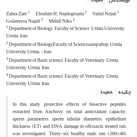
نویسندگان
English
1
2
1
Zahra Zare
Ebrahim H. Najdegerami
Vahid Nejati
3
4
Golamreza Najafi
Mehdi Niko
1
Department of Biology, Faculty of Science, Urmia University,
Urmia, Iran
2
Department of BiologyFaculty of Science&amp;nbsp; Urmia
University Urmia - Iran
3
Department of Basic science, Faculty of Veterinary, Urmia
University, Urmia, Iran
4
Department of Basic science, Faculty of Veterinary, Urmia
University, Urmia, Iran
چکیده
English
In this study, protective effects of bioactive peptides
extracted from Anchovy on total antioxidant capacity,
sperm parameters, sperm tubular diameters, epithelium
thickness (ET) and DNA damage in ofloxacin treated rats
was investigated. Thirty-six healthy male rats (200±40)