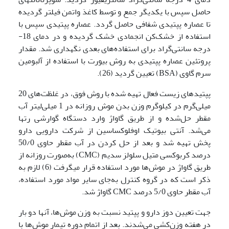
حاصل سپس با یکدیگر جمع و توسط کاغذ واتمن فیلتر گردیده
تا عصاره پپتیدی شفافی حاصل گردد. عصاره پپتیدی سپس با
استفاده از خشک‌کن انجمادی خشک گردیده و در دمای 18-
درجه سانتی‌گراد برای استفاده‌های بعدی نگهداری شد. مقدار
پروتئین عصاره پپتیدی به روش بیورت با استفاده از آلبومین
سرم گاوی (BSA) تعیین گردید (26).
پپتیدهای زیست فعال تهیه شده با روش فوق، در غلظت‌های 20
میلی‌گرم در کیلوگرم وزن بدن موش روزانه در 1 میلی‌لیتر آب
مقطر حل‌شده و از طریق گاواژ وارد دستگاه گوارشی رت­ها
می‌شد. آنتی بیوتیک اوفلوکساسین از شرکت دارویی دارو
پخش تهیه شد و بعد از حل کردن در آب مقطر حاوی 50/0
درصد کربوکسی متیل سلولز سدیم (CMC) به‌صورت روزانه از
طریق گاواژ در موش‌ها مورد استفاده قرار می­گرفت (6) لازم به
ذکر است که در گروه کنترل به‌جای سایر مواد مورد استفاده،
آب مقطر حاوی 5/0 درصد CMC گاواژ شد.
جهت تعیین دوز دارو و پپتید نسبت به وزن موش‌ها، آنها دو بار
در هفته وزن‌کشی می‌شدند. بعد از اتمام دوره تیمار موش‌ها با