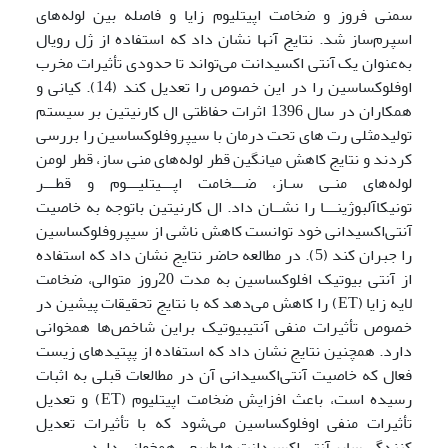
سمنی فروز و ضخامت اپیتلیوم زایا و فاصله بین لوله‌های
اسپرم‌ساز شد. نتایج آنها نشان داد که استفاده از ژل رویال
به‌عنوان یک آنتی اکسیدانت می‌تواند تا حدودی تأثیرات مخرب
اوفلوکساسین را در این خصوص را تعدیل کند (14). کیانی و
همکاران در سال 1396 اثرات حفاظتی ال کارنیتین بر سیستم
تولیدمثلی رت های تحت درمان با سیپروفلوکساسین را بررسی
کردند و نتایج کاهش میانگین قطر لوله‌های منی ساز، قطر لومن
لوله‌های منـی سـاز، ضـــخامت اپـــیتلیـــوم و قطـــر
تونیکاآلبوژینـــا را نشــان داد. ال کارنیتین باتوجه به خاصیت
آنتی‌اکسیدانی خود توانست کاهش ناشی از سیپروفلوکساسین
را جبران کند (5). در مطالعه حاضر نتایج نشان داد که استفاده
از آنتی بیوتیک افلوکساسین به مدت 20روز متوالی، ضخامت
لایه زایا (ET) را کاهش می‌دهد که با نتایج تحقیقات پیشین در
خصوص تأثیرات منفی آنتی­بیوتیک براین شاخص‌ها همخوانی
دارد. همچنین نتایج نشان داد که استفاده از پپتیدهای زیست
فعال که خاصیت آنتی‌اکسیدانی آن در مطالعات قبلی به اثبات
رسیده است، باعث افزایش ضخامت اپیتلیوم (ET) و تعدیل
تأثیرات منفی اوفلوکساسین می‌شود که با تأثیرات تعدیل
کنندگی سایر آنتی اکسیدانت ها طبیعی همخوانی دارد.