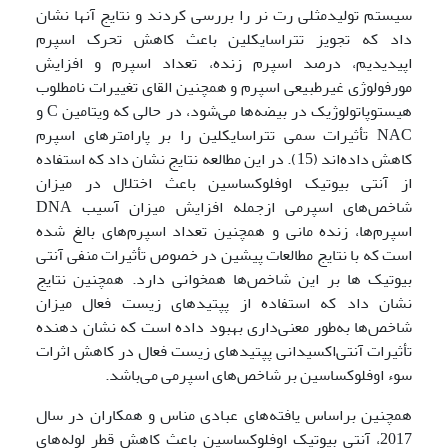
سیستم تولیدمثلی رت نر را بررسی کردند و نتایج آنها نشان
داد که تجویز تتراسایکلین باعث کاهش تحرک اسپرم
اپیدیدیم، درصد اسپرم زنده، تعداد اسپرم و افزایش
مورفولوژی غیرطبیعی اسپرم و همچنین القای تغییرات نامطلوب
هیستوپاتولوژیک در بیضه‌ها می‌شود، در حالی که ویتامین C و
NAC تأثیرات سمی تتراسایکلین را بر پارامترهای اسپرم
کاهش داده‌اند (15). در این مطالعه نتایج نشان داد که استفاده
از آنتی بیوتیک اوفلوکساسین باعث اختلال در میزان
شاخص‌های اسپرمی ازجمله افزایش میزان آسیب DNA
اسپرم‌ها، زنده مانی و همچنین تعداد اسپرم‌های بالغ شده
است که با نتایج مطالعات پیشین در خصوص تأثیرات منفی آنتی
بیوتیک ها بر این شاخص‌ها همخوانی دارد. همچنین نتایج
نشان داد که استفاده از پپتیدهای زیست فعال میزان
شاخص‌ها به‌طور معنی‌داری بهبود داده است که نشان دهنده
تأثیرات آنتی‌اکسیدانی پپتیدهای زیست فعال در کاهش اثرات
سوء اوفلوکساسین بر شاخص‌های اسپرمی می‌باشد.
همچنین براساس یافته‌های عبادی مناس و همکاران در سال
2017، آنتی بیوتیک اوفلوکساسین باعث کاهش قطر لوله‌های