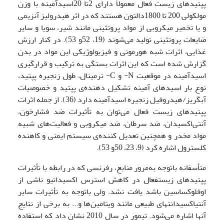
پپتیدهای زیست فعال معمولاً دارای 2تا 20اسیدآمینه با وزن
مولکولی 200 تا 1800دالتون هستند که در اثر هیدرولیز آنزیمی
و یا تخمیر میکروبی از مواد پروتئینی مانند شیر، سویا و سایر
ضایعات پروتئینی تولید می‌شوند (19، 52و 53). در کنار ارزش
غذایی، اثرات شبه هورمونی و فیزیولوژیکی این مواد در بدن
گزارش شده است که این اثرات بستگی به ترکیب و قرارگیری
اسیدآمینه در موقعیت N- و C- ترمینال، طول زنجیره پپتید،
نوع بار اسیدهای آمینه تشکیل دهنده‌ی پپتید و خصوصیات
آبگریز/هیدروفیل زنجیره اسیدآمینه دارد (36). از جمله اثرات
پپتیدهای زیست فعال می‌توان به تأثیرات ضد فشارخون،
آنتی‌اکسیدان، ضد سرطان، ضد میکروبی و فعالیت‌های شبیه
مواد مخدر و همچنین تعدیل کننده‌ی سیستم ایمنی و کاهنده
کلسترول اشاره کرد (9، 23، 50و 53).
متأسفانه باتوجه به‌مرور منابع، رفرنسی که در رابطه با تأثیرات
پپتیدهای زیست­فعال در کاهش استرس اکسیداتیو ناشی از
اوفلوکساسین باشد یافت نشد. ولی باتوجه به تأثیرات سایر
آنتی­اکسیدانت­های طبیعی مانند ویتامین‌ها و... به برخی از نتایج
آنها اشاره می‌شود. تیمور در سال 2010 نشان داد که استفاده