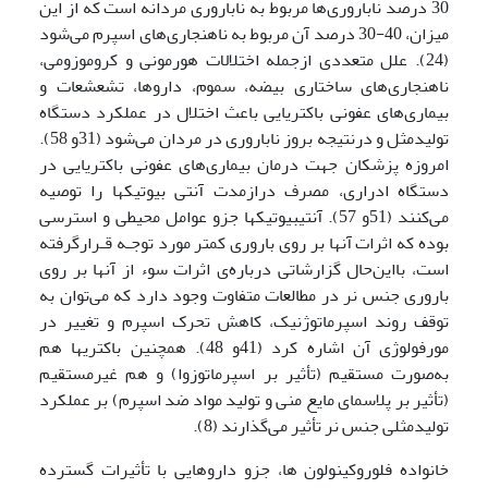
30 درصد ناباروری‌ها مربوط به ناباروری مردانه است که از این
میزان، 40-30 درصد آن مربوط به ناهنجاری‌های اسپرم می‌شود
(24). علل متعددی ازجمله اختلالات هورمونی و کروموزومی،
ناهنجاری‌های ساختاری بیضه، سموم، داروها، تشعشعات و
بیماری‌های عفونی باکتریایی باعث اختلال در عملکرد دستگاه
تولیدمثل و درنتیجه بروز ناباروری در مردان می‌شود (31و 58).
امروزه پزشکان جهت درمان بیماری‌های عفونی باکتریایی در
دستگاه ادراری، مصرف درازمدت آنتی بیوتیک­ها را توصیه
می‌کنند (51و 57). آنتی­بیوتیک­ها جزو عوامل محیطی و استرسی
بوده که اثرات آنها بر روی باروری کمتر مورد توجـه قـرارگرفته
است، بااین‌حال گزارشاتی درباره‌ی اثرات سوء از آنها بر روی
باروری جنس نر در مطالعات متفاوت وجود دارد که می‌توان به
توقف روند اسپرماتوژنیک، کاهش تحرک اسپرم و تغییر در
مورفولوژی آن اشاره کرد (41و 48). همچنین باکتریها هم
به‌صورت مستقیم (تأثیر بر اسپرماتوزوا) و هم غیرمستقیم
(تأثیر بر پلاسمای مایع منی و تولید مواد ضد اسپرم) بر عملکرد
تولیدمثلی جنس نر تأثیر می‌گذارند (8).
خانواده فلوروکینولون ها، جزو داروهایی با تأثیرات گسترده