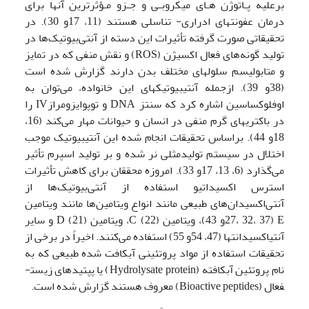
برعلیه پـاتوژن هـای میکروبـی و جـزو مـؤثرترین آنها برای
درمان عفونتهای ادراری- تناسلی هستند (11، 17و 30). در
تحقیقاتی صورت گرفته تأثیرات این دسته از آنتی‌بیوتیک‌ها در
تولید گونه‌های فعال اکسیژن (ROS) و نقش منفی که در تمایز
و متابولیسم سلولهای مختلف بدن دارند گزارش شده است
(38و 39). ازجمله آنتی­بیوتیک­های این خانواده، می‌توان به
اوفلوکساسین اشاره کرد که سنتز DNA و توپوایزومرازIV را
در باکتریهای گرم منفی در انسان و حیوانات مهار می‌کند (16،
18و 44). براساس تحقیقات انجام شده این آنتی­بیوتیک موجب
اختلال در سیستم تولیدمثلی نر شده و بر تولید اسپرم تأثیر
می‌گذارد (6، 13، 17و 33). امروزه محققان برای کاهش تأثیرات
استرس اکسیداتیو استفاده از آنتی‌بیوتیک‌ها از
آنتی‌اکسیدان‌های طبیعی مانند انواع ویتامین‌ها مانند ویتامین
E (27، 32، 37و 43)، ویتامین C (22)، ویتامین D (21) و سایر
آنتی­اکسیدانت­ها (47، 54و 55) استفاده می‌کنند. اخیراً در برخی از
تحقیقات استفاده از مواد پروتئینی آبکافت شده طبیعی که به
نام پروتئین آبکافته (Hydrolysate protein) یا پپتیدهای زیست­
فعال (Bioactive peptides) معروف هستند گزارش شده است.