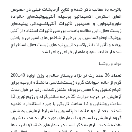
باتوجه به مطالب ذکر شده و نتایج آزمایشات قبلی در خصوص
القای استرس اکسیداتیو بوسیله آنتی‌بیوتیک‌های خانواده
فلوروکینولون و همچنین تأثیرات آنتی‌اکسیدانی پپتیدهای
زیست فعال، این مطالعه باهدف بررسی تأثیرات استفاده از آنتی
بیوتیک اوفلوکساسین بر برخی از شاخص‌های اسپرمی و بافتی
بیضه و تأثیرات آنتی‌اکسیدانی پپتیدهای زیست فعال استخراج
شده از ضایعات موتو ماهیان طراحی و اجرا شد.
مواد و روشها
تعداد 36 عدد رت نر نژاد ویستار سالم با وزن اولیه 40±200
گرم از خانه حیوانات گروه زیست‌شناسی دانشگاه ارومیه برای
انجام تحقیق به 6 قفس مربوطه منتقل شدند. رت­ها در طول مدت
آزمایش، در درجه حرارت 25 درجه سانتی‌گراد و رژیم نوری 12
ساعت روشنایی و 12 ساعت تاریکی با جیره استاندارد تغذیه
شدند. بعد از دو هفته آداپتاسیون با شرایط آزمایش به شش
گروه آزمایشی تقسیم و با تیمارهای مورد نظر به مدت 45 روز
تغذیه شدند. لازم به ذکر است در تیمارهای 3، 4، 5و 6، رت ها
به مدت 20 روز با آنتی بیوتیک (6) و پپتیدهای زیست فعال (4 و