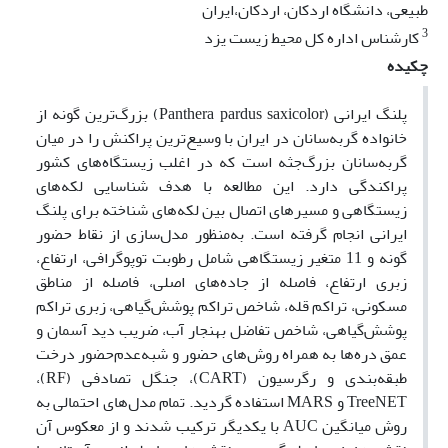
طبیعی، دانشگاه اردکان، اردکان،ایران
3
کارشناس اداره کل محیط زیست یزد
چکیده
پلنگ ایرانی (Panthera pardus saxicolor) بزرگ‌ترین گونه از
خانواده گربه‌سانان در ایران با وسیع‌ترین پراکنش را در میان
گربه‌سانان بزرگ‌جثه است که در اغلب زیستگاه‌های کشور
پراکندگی دارد. این مطالعه با هدف شناسایی لکه‌های
زیستگاهی و مسیرهای اتصال بین لکه‌های شناخته برای پلنگ
ایرانی انجام گرفته است. به‌منظور مدل‌سازی از نقاط حضور
گونه و 11 متغیر زیستگاهی شامل رطوبت توپوگرافی، ارتفاع،
زبری ارتفاع، فاصله از جاده‌های اصلی، فاصله از مناطق
مسکونی، تراکم قله، شاخص تراکم پوشش‌گیاهی، زبری تراکم
پوشش‌گیاهی، شاخص تفاضل بهنجار آب، ضریب دید آسمان و
عمق دره‌ها به همراه روش‌های حضور و شبه‌عدم‌حضور درخت
طبقه‌بندی و رگرسیون (CART)، جنگل تصادفی (RF)،
TreeNET و MARS استفاده گردید. تمام مدل‌های احتمالی به
روش میانگین AUC با یکدیگر ترکیب شدند و از معکوس آن