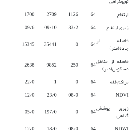
توپوگرافی
ارتفاع
64
1126
2709
1700
زبری ارتفاع
64
33/2
09/10
09/6
فاصله از
15345
35441
0
64
جاده(متر)
فاصله از مناطق
2638
9852
250
64
مسکونی(متر)
تراکم قله
64
0
1
22/0
12/0
23/0
08/0
64
NDVI
زبری پوشش
05/0
197/0
0
64
گیاهی
12/0
18/0
08/0
64
NDWI