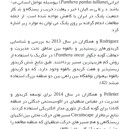
ایرانی(
Panthera pardus tulliana
) به­وسیله عوامل انسانی می­
باشد. در طی سالیان اخیر به­علت تخریب زیستگاه و شکار
جمعیت پلنگ در ایران با کاهش مواجه شده است. از جمله
مطالعات انجام گرفته بر روی پلنگ می توان به موارد زیر اشاره
کرد.
Rodriguez و همکاران در سال 2013 به بررسی و شناسایی
کریدورهای زیست­پذیر و بالقوه بین مناطق تحت مدیریت و
حفاظت گونه جگوار (
Panthera onca
) در مکزیک با استفاده از
روش کم هزینه­ترین مسیر پرداختند. طبق نتایج شش کریدور
زیست­پذیر و هفت کریدور بالقوه وجود دارد، که دو کریدور
بالقوه به­عنوان توقفگاه بین راهی بین دو منطقه بزرگ استفاده
می­شد (42).
Pelletier و همکاران در سال 2014 برای توسعه کریدور و
مدیریت در مقیاس منطقه­ای در اکوسیستمی جنگلی در منطقه
کانادا برای گونه کبک از تئوری مدار الکتریکی استفاده کردند.
نتایج نرم­افزار Circuitscape مسیرهای حرکت محلی بین لکه­های
زیستگاهی و هم مسیرهای حرکت منطقه­ای که منطقه مطالعه را
پوشش می­دهد آشکار ساخت (۳۹).