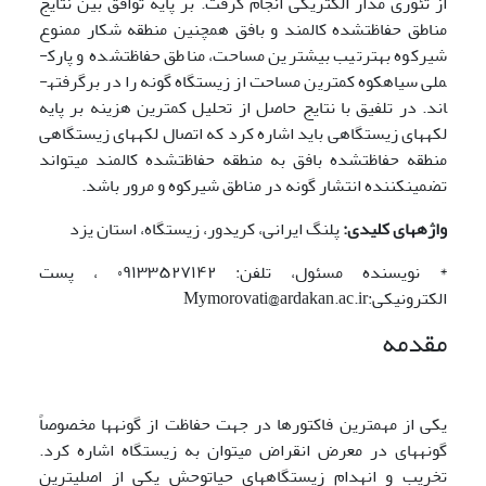
از تئوری مدار الکتریکی انجام گرفت. بر پایه توافق بین نتایج
مناطق حفاظت­شده کالمند و بافق همچنین منطقه شکار ممنوع
شیرکوه به­ترتیب بیشترین مساحت، مناطق حفاظت­شده و پارک­
ملی سیاه­کوه کمترین مساحت از زیستگاه گونه را در برگرفته­
اند. در تلفیق با نتایج حاصل از تحلیل کمترین هزینه بر پایه
لکه­های زیستگاهی باید اشاره کرد که اتصال لکه­های زیستگاهی
منطقه حفاظت­شده بافق به منطقه حفاظت­شده کالمند می­تواند
تضمین­کننده انتشار گونه در مناطق شیرکوه و مرور باشد.
واژه­های کلیدی:
پلنگ ایرانی، کریدور، زیستگاه، استان یزد
* نویسنده مسئول، تلفن: ۰۹۱۳۳۵۲۷۱۴۲ ، پست
الکترونیکی:Mymorovati@ardakan.ac.ir
مقدمه
یکی از مهم­ترین فاکتورها در جهت حفاظت از گونه­ها مخصوصاً
گونه­های در معرض انقراض می­توان به زیستگاه اشاره کرد.
تخریب و انهدام زیستگاه­های حیات­وحش یکی از اصلی­ترین