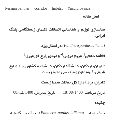
Persian panther
corridor
habitat
Yazd province
اصل مقاله
مدل­سازی توزیع
و
شناسایی اتصالات لکه­های زیستگاهی پلنگ
ایرانی
(
Panthera pardus tulliana
)
در استان یزد
2
1*
1
فاطمه دهجی
، مریم مروتی
و مهدی زارع خورمیزی
1
ایران، اردکان، دانشگاه اردکان، دانشکده کشاورزی و منابع
طبیعی، گروه علوم و مهندسی محیط زیست
2
ایران، یزد، اداره کل حفاظت محیط زیست
تاریخ دریافت: 18/08/1400 تاریخ پذیرش: 08/12/1400
چکیده
پلنگ ایرانی (
Panthera pardus tulliana
) بزرگ­ترین گونه از