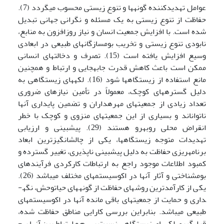
عوامل تهدیدکننده گونه­ها و تنوع زیستی محسوب می­گردد (7).
حفاظت از تنوع زیستی به یک مسئله و نگرانی جهانی تبدیل
شده است. با افزایش جمعیت انسان و نیاز روزافزون به منابع،
نابودی تنوع زیستی و تخریب بوم­سازگان­های طبیعی در ابعادی
وسیع افزایش یافته است (15). تصرف و دخالت­های انسانی
ممکن است باعث کاهش قدرت جابه­جایی و ارتباط و همچنین
مانع استفاده از زیستگاه­ها شود (16). لکه­های زیستگاهی به
دلیل گستره­های کوچک، معمولاً در تأمین نیازهای ضروری
تعداد زیادی از جمعیت­های مهره­داران و تضمین پایداری آن­ها
ناتوان­اند و بسیاری از این جمعیت­های منزوی و کوچک با خطر
انقراض محلی روبه­رو هستند (29). پیش­بینی و ارزیابی
تهدیدات متوجه زیستگاه­ها، یکی از چالش­انگیزترین ابعاد
برنامه­ریزی حفاظت به دلیل پیش­بینی ناپذیری، تغییر گسترده و
کمبود اطلاعات موجود راجع به ارتباطات کارکردی فرآیندهای
بوم­شناختی و آثار آن­ها در اکوسیستم­های مختلف می­باشد (26).
یکی از کارآمدترین روش­های حفاظت از گونه­های حیات­وحش، نگه­
داری و حمایت از جمعیت­های باقی مانده آن­ها در اکوسیستم­های
طبیعی می­باشد. بنابراین بررسی کارایی مناطق حفاظت شده،
قرارگیری لکه­های زیستگاهی نسبت به­هم و ارتباط بین آن­ها به­