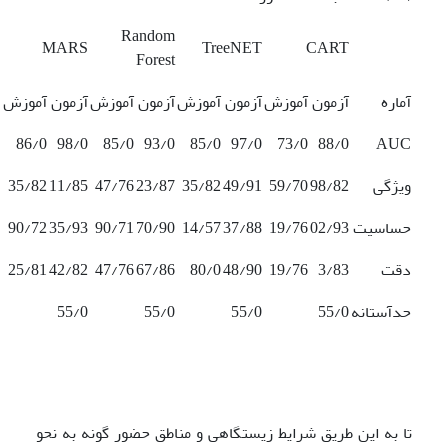
Random
MARS
TreeNET
CART
Forest
آماره
آزمون
آموزش
آزمون
آموزش
آزمون
آموزش
آزمون
آموزش
86/0
98/0
85/0
93/0
85/0
97/0
73/0
88/0
AUC
ویژگی
98/82
59/70
49/91
35/82
23/87
47/76
11/85
35/82
حساسیت
02/93
19/76
37/88
14/57
70/90
90/71
35/93
90/72
دقت
3/83
19/76
48/90
80/0
67/86
47/76
42/82
25/81
حدآستانه
55/0
55/0
55/0
55/0
تا به این طریق شرایط زیستگاهی و مناطق حضور گونه به نحو