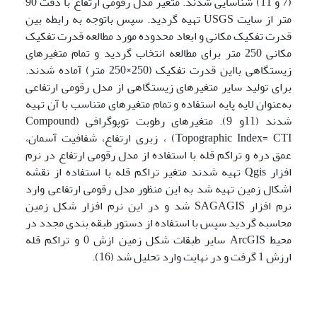
(7 و 11) شناسایی شدند. متغیر مدل رقومی ارتفاع با دقت 90
متر از سایت USGS تهیه گردید. سپس باتوجه به رابطه بین
قدرت تفکیک مکانی و ابعاد محدوده مورد مطالعه قدرت تفکیک
مکانی 250 متر برای مطالعه انتخاب گردید و تمام متغیرهای
زیستگاهی بااین قدرت تفکیک (250×250 متر) آماده شدند.
برای تولید سایر متغیرهای زیستگاهی از مدل رقومی ارتفاعی
به‌عنوان لایه پایه استفاده و تمام متغیرهای متناسب با آن تهیه
شدند (11و 9). متغیرهای رطوبت توپوگرافی (Compound
Topographic Index= CTI) ، زبری ارتفاع، شفافیت آسمان،
عمق دره و تراکم قله با استفاده از مدل رقومی ارتفاع در نرم
افزار Qgis تهیه شدند متغیر تراکم قله با استفاده از نقشه
اشکال زمین تهیه شد به این منظور مدل رقومی ارتفاعی وارد
نرم افزار SAGAGIS شد و در این نرم افزار شکل زمین
محاسبه گردید سپس با استفاده از دستور طبقه بندی مجدد در
محیط ArcGIS سایر طبقات شکل زمین ازش 0 و تراکم قله
ارزش 1 گرفت و در نهایت وارد تحلیل شد (16).