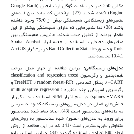
مکانی 250 متر در سامانه گوگل ارث انجین (Google Earth
Engine) آماده شدند (27). ازآنجایی که نباید بین لایه‌های
متغیرهای زیستگاهی همبستگی بیش از 75/0 وجود داشته
باشد (38) لذا متغیرهایی که دارای همبستگی بیشتر از این
مقدار بودند از تحلیل حذف شدند. ماتریس همبستگی بین
متغیرهای محیطی با استفاده از جعبه ابزار Spatial Analyst
Tools و دستورBand Collection Statistics در نرم‌افزار ArcGIS
10.4.1 محاسبه شد.
مدل‌های زیستگاهی
:
دراین مطالعه از چهار مدل درخت
طبقه‌بندی و رگرسیون (classification and regression trees
=CART)، جنگل تصادفی (random forest=RF)، TreeNET و
رگرسیون اسپیلاین چند متغیره ( multi adaptive regression
splines =MARS) در نرم افزار SPM استفاده شد. یکی از
چالش‌های اصلی در مدل‌سازی‌های زیستگاه کمبود دسترسی
به داده‌های عدم­حضور است (43). ایجاد نقاط شبه عدم­حضور
برای ورود به مدل‌های حضور/ شبه عدم­حضور به روش‌های
متفاوتی قابل‌دسترس است (41)، که در این مطالعه از روش
ایجاد نقاط تصادفی استفاده گردید (33). دراین راستا بر پایه