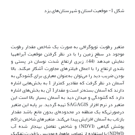
شکل 1- موقعیت استان و شهرستان‌های یزد
متغیر رطوبت توپوگرافی به صورت یک شاخص مقدار رطوبت
موجود در سطح زمین را با در نظر گرفتن موقعیت آبراهه­ها
نمایش می­دهد (44). زبری ارتفاع شدت نوسان در پستی و
بلندی ارتفاع را با اعمال فیلترهای مجاورت آشکار می­کند. بالا
بودن ضریب دید را می‌توان به‌عنوان معیاری برای گشودگی به
آسمان در نظر گرفت که مقادیر کمتراز 1 به بخش‌هایی اشاره
دارند که آسمان بسته‌تر است و مقدار1 آن به بخش‌های اشاره
دارد که گشودگی و میدان دید به آسمان بسیار بالا است این
متغیر در نرم افزار SAGAGIS تهیه گردید. بر پایه این متغیر
درصورتی‌که یک منطقه در محدوده‌ای بدون مانع باشد مقدار
بازتاب به آسمان افزایش پیدا می‌کند. متغیرهای شاخص تراکم
پوشش گیاهی (NDVI) و شاخص تفاضل بهنجار شده آب
(NDWI) با استفاده از تصاویر ماهواره مودیس با قدرت تفکیک