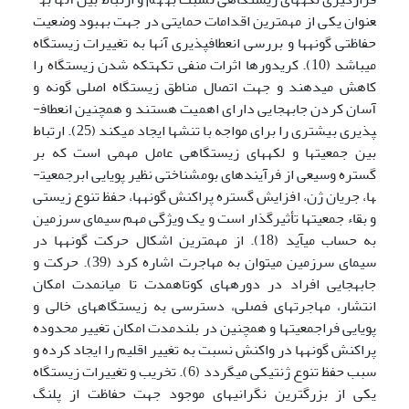
عنوان یکی از مهم­ترین اقدامات حمایتی در جهت بهبود وضعیت
حفاظتی گونه­ها و بررسی انعطاف­پذیری آن­ها به تغییرات زیستگاه
می­باشد (10). کریدورها اثرات منفی تکه­تکه شدن زیستگاه را
کاهش می­دهند و جهت اتصال مناطق زیستگاه اصلی گونه و
آسان کردن جابه­جایی دارای اهمیت هستند و همچنین انعطاف­
پذیری بیشتری را برای مواجه با تنش­ها ایجاد می­کند (25). ارتباط
بین جمعیت­ها و لکه­های زیستگاهی عامل مهمی است که بر
گستره وسیعی از فرآیندهای بوم­شناختی نظیر پویایی ابرجمعیت­
ها، جریان ژن، افزایش گستره پراکنش گونه­ها، حفظ تنوع زیستی
و بقاء جمعیت­ها تأثیرگذار است و یک ویژگی مهم سیمای سرزمین
به حساب می­آید (18). از مهم­ترین اشکال حرکت گونه­ها در
سیمای سرزمین می­توان به مهاجرت اشاره کرد (39). حرکت و
جابه­جایی افراد در دوره­های کوتاه­مدت تا میان­مدت امکان
انتشار، مهاجرت­های فصلی، دسترسی به زیستگاه­های خالی و
پویایی فراجمعیت­ها و همچنین در بلندمدت امکان تغییر محدوده
پراکنش گونه­ها در واکنش نسبت به تغییر اقلیم را ایجاد کرده و
سبب حفظ تنوع ژنتیکی می­گردد (6). تخریب و تغییرات زیستگاه
یکی از بزرگ­ترین نگرانی­های موجود جهت حفاظت از پلنگ