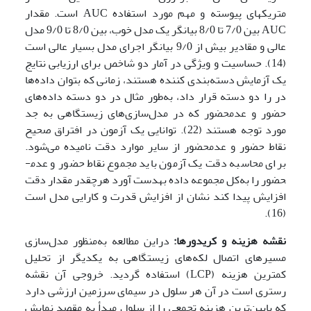
متریک­های پیوسته و مهم مورد استفاده AUC است. مقدار
AUC بین 7/0 تا 8/0 بیانگر یک مدل خوب، بین 8/0 تا 9/0 مدل
عالی و مقادیر بیش از 9/0 بیانگر اجرای مدل بسیار عالی است
(14). حساسیت و ویژگی در آمار دو شاخص برای ارزیابی نتایج
یک آزمایش دسته‌بندی کننده هستند، زمانی که بتوان داده‌ها
در را دو دسته قرار داد، به‌طور مثال در دو دسته داده‌های
حضور و عدم­حضور که در مدل‌سازی‌های زیستگاهی به جد
مورد توجه هستند (22). توانایی یک آزمون در افتراق صحیح
نقاط حضور و عدم­حضور از سایر موارد دقت نامیده می‌شود.
برای محاسبه دقت یک آزمون باید مجموع نقاط حضور و عدم­
حضور را به‌کل مجموعه داده به­دست آورد هرچقدر مقدار دقت
افزایش پیدا کند نشان از افزایش قدرت و کارایی مدل است
(16).
نقشه هزینه و کریدورها:
دراین مطالعه به‌منظور مدل‌سازی
مسیرهای اتصال لکه‌های زیستگاهی به یکدیگر از تحلیل
کمترین هزینه (LCP) استفاده گردید. خروجی آن نقشه
رستری است در آن هر سلول در سیمای سرزمین ارزشی دارد
که پایین‌ترین هزینه تجمعی را از سلول مبدأ به مقصد نمایش