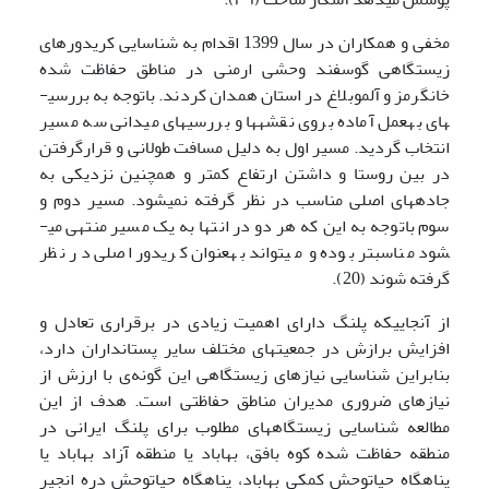
مخفی و همکاران در سال 1399 اقدام به شناسایی کریدورهای
زیستگاهی گوسفند وحشی ارمنی در مناطق حفاظت شده
خانگرمز و آلموبلاغ در استان همدان کردند. باتوجه به بررسی­
های به­عمل آماده بروی نقشه­ها و بررسی­های میدانی سه مسیر
انتخاب گردید. مسیر اول به دلیل مسافت طولانی و قرارگرفتن
در بین روستا و داشتن ارتفاع کمتر و همچنین نزدیکی به
جاده­های اصلی مناسب در نظر گرفته نمی­شود. مسیر دوم و
سوم باتوجه به این که هر دو در انتها به یک مسیر منتهی می­
شود مناسب­تر بوده و می­تواند به­عنوان کریدور اصلی در نظر
گرفته شوند (20).
از آنجایی­که پلنگ دارای اهمیت زیادی در برقراری تعادل و
افزایش برازش در جمعیت­های مختلف سایر پستانداران دارد،
بنابراین شناسایی نیازهای زیستگاهی این گونه‌ی با ارزش از
نیازهای ضروری مدیران مناطق حفاظتی است. هدف از این
مطالعه شناسایی زیستگاه­های مطلوب برای پلنگ ایرانی در
منطقه حفاظت شده کوه بافق، بهاباد یا منطقه آزاد بهاباد یا
پناهگاه حیات­وحش کمکی بهاباد، پناهگاه حیات­وحش دره انجیر