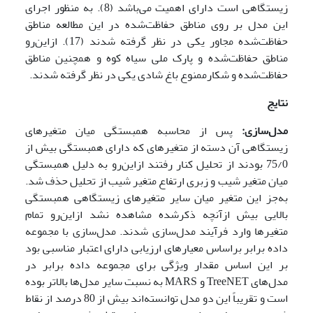
زیستگاهی است دارای اهمیت می‌باشد (8). به منظور اجرای
این مدل بر روی مناطق حفاظت‌شده در این مطالعه مناطق
حفاظت‌شده مجاور یکی در نظر گرفته شدند (17). ازاین‌رو
مناطق حفاظت‌شده و پارک ملی سیاه کوه و همچنین مناطق
حفاظت‌شده و شکارممنوع باغ شادی یکی در نظر گرفته شدند.
نتایج
مدل‌سازی
:
پس از محاسبه همبستگی میان متغیرهای
زیستگاهی آن دسته از متغیرهای که دارای همبستگی بیش از
75/0 بودند از تحلیل کنار رفتند ازاین‌رو به دلیل همبستگی
میان متغیر شیب و زبری ارتفاع متغیر شیب از تحلیل حذف شد.
به‌جز این متغیر میان سایر متغیرهای زیستگاهی همبستگی
بالایی بیش ازآنچه ذکرشده مشاهده نشد ازاین‌رو تمام
متغیرها وارد فرآیند مدل‌سازی شدند. مدل‌سازی با مجموعه
داده برابر براساس معیارهای ارزیابی دارای اعتبار مناسبی بود
بر این اساس مقدار ویژگی برای مجموعه داده برابر در
مدل‌های TreeNET و MARS به نسبت سایر مدل‌ها بالاتر بوده
است و تقریباً این دو مدل توانسته‌اند بیش از 80 درصد از نقاط