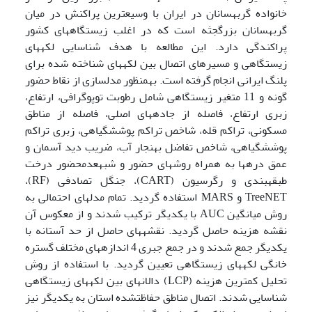
خانواده گربه­سانان در ایران با وسیع­ترین پراکنش در میان
گربه­سانان بزرگ­جثه است که در اغلب زیستگاه­های کشور
پراکندگی دارد. این مطالعه با هدف شناسایی لکه­های
زیستگاهی و مسیرهای اتصال بین لکه­های شناخته شده برای
پلنگ ایرانی انجام گرفته است. به­منظور مدل­سازی از نقاط حضور
گونه و 11 متغیر زیستگاهی شامل رطوبت توپوگرافی، ارتفاع،
زبری ارتفاع، فاصله از جاده­های اصلی، فاصله از مناطق
مسکونی، تراکم قله، شاخص تراکم پوشش­گیاهی، زبری تراکم
پوشش­گیاهی، شاخص تفاضل بهنجار آب، ضریب دید آسمان و
عمق دره­ها به همراه روش­های حضور و شبه­عدم­حضور درخت
طبقه­بندی و رگرسیون (CART)، جنگل تصادفی (RF)،
TreeNET و MARS استفاده گردید. تمام مدل­های احتمالی به
روش میانگین AUC با یکدیگر ترکیب شدند و از معکوس آن
نقشه هزینه حاصل گردید. نقشه­های حاصل از حد آستانه با
یکدیگر جمع شدند و در جمع جبری 4 اندازه­های مختلف گستره
خانگی لکه­های زیستگاهی تعیین گردید. با استفاده از روش
تحلیل کمترین هزینه (LCP) دالان­های بین لکه­های زیستگاهی
شناسایی شدند. اتصال مناطق حفاظت­شده استان به یکدیگر نیز