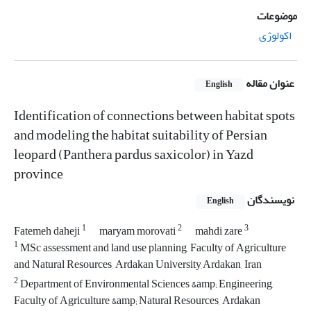
موضوعات
اکولوژی
عنوان مقاله
English
Identification of connections between habitat spots
and modeling the habitat suitability of Persian
leopard (Panthera pardus saxicolor) in Yazd
province
نویسندگان
English
1
2
3
Fatemeh daheji
maryam morovati
mahdi zare
1
MSc assessment and land use planning, Faculty of Agriculture
and Natural Resources, Ardakan University,Ardakan, Iran
2
Department of Environmental Sciences &amp; Engineering,
Faculty of Agriculture &amp; Natural Resources, Ardakan