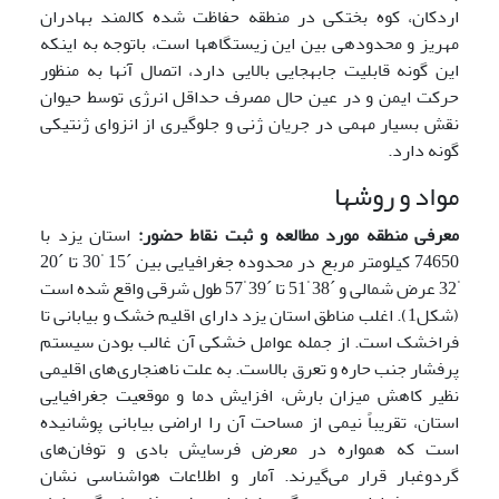
اردکان، کوه بختکی در منطقه حفاظت شده کالمند بهادران
مهریز و محدوده­ی بین این زیستگاه­ها است، باتوجه به اینکه
این گونه قابلیت جابه­جایی بالایی دارد، اتصال آن­ها به منظور
حرکت ایمن و در عین حال مصرف حداقل انرژی توسط حیوان
نقش بسیار مهمی در جریان ژنی و جلوگیری از انزوای ژنتیکی
گونه دارد.
مواد و روشها
معرفی منطقه مورد مطالعه
و ثبت نقاط حضور
:
استان یزد با
°
74650 کیلومتر مربع در محدوده جغرافیایی بین ´15
30 تا ´20
°
°
°
32 عرض شمالی و ´38
51 تا ´39
57 طول شرقی واقع ‌شده است
(شکل1). اغلب مناطق استان یزد دارای اقلیم خشک و بیابانی تا
فراخشک است. از جمله عوامل خشکی آن غالب بودن سیستم
پرفشار جنب حاره و تعرق بالاست. به علت ناهنجاری‌های اقلیمی
نظیر کاهش میزان بارش، افزایش دما و موقعیت جغرافیایی
استان، تقریباً نیمی از مساحت آن را اراضی بیابانی پوشانیده
است که همواره در معرض فرسایش بادی و توفان‌های
گردوغبار قرار می‌گیرند. آمار و اطلاعات هواشناسی نشان