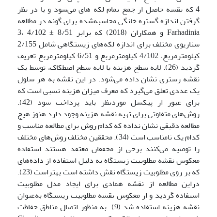
4 که نقشه حاصل از جمع تمام لکه های می‌شود و با در نظر
گرفتن اندازه گستره خانگی محاسبه‌شده برای گونه در مطالعه
Farhadinia و همکاران (2018) که برابر 8/51 ± 4/102 ،3
سناریوی مختلف برای اندازه لکه‌های زیستگاهی شامل 2/155
کیلومترمربع، 4/102 کیلومترمربع و 6/51 کیلومترمربع تعریف
گردید (26). لایه سطح هزینه یا لایه سطح اصطکاک، توسط یک
نقشه رستری نشان داده می‌شود. در این نقشه به هر سلول
یک عددی تعلق می‌گیرد که معرف میزان هزینه نسبی است که
برای عبور از پیکسل موردنظر باید پرداخت شود (42).
روش‌های متفاوتی برای تهیه نقشه هزینه وجود دارد هنوز هیچ
مطالعه دقیقی نشان نداده که کدام روش برای مطالعه مناسب و
کدام ‌یک نامناسب است (34). محققین مختلف روش‌های مختلف
را توصیه می‌کنند برخی از محققان معتقد هستند استفاده
معکوس نقشه مطلوبیت زیستگاه به دلیل استفاده از داده‌های
که بر روی مطلوبیت زیستگاه نقش داشته است بهتراست (23).
دراین مطالعه از نقشه همادی برای ایجاد مدل مطلوبیت
استفاده گردید و از معکوس نقشه مطلوبیت زیستگاه به‌عنوان
نقشه هزینه استفاده شد (9).
به منظور اتصال مناطق حفاظت