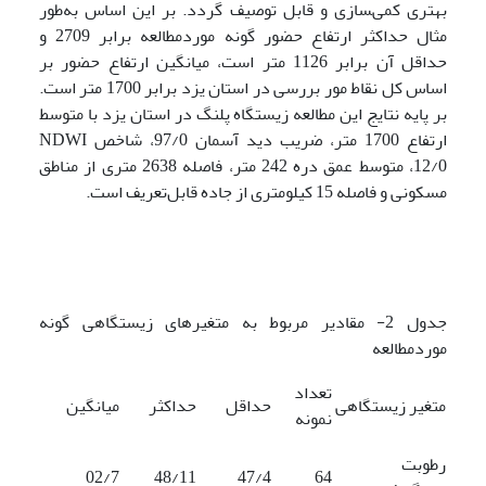
بهتری کمی‌‍سازی و قابل توصیف گردد. بر این اساس به‌طور
مثال حداکثر ارتفاع حضور گونه موردمطالعه برابر 2709 و
حداقل آن برابر 1126 متر است، میانگین ارتفاع حضور بر
اساس کل نقاط مور بررسی در استان یزد برابر 1700 متر است.
بر پایه نتایج این مطالعه زیستگاه پلنگ در استان یزد با متوسط
ارتفاع 1700 متر، ضریب دید آسمان 97/0، شاخص NDWI
12/0، متوسط عمق دره 242 متر، فاصله 2638 متری از مناطق
مسکونی و فاصله 15 کیلومتری از جاده قابل‌تعریف است.
جدول 2- مقادیر مربوط به متغیرهای زیستگاهی گونه
موردمطالعه
تعداد
متغیر زیستگاهی
حداقل
حداکثر
میانگین
نمونه
رطوبت
02/7
48/11
47/4
64