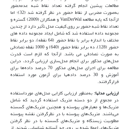
مطالعات پیشین انجام‌ گرفته تعداد نقاط شبه عدم­حضور
به‌صورت مضربی از نقاط حضور در نظر گرفته شد (32)؛ اما
ازآنجا که پایه مطالعه VanDerWal و همکاران (2009) گستره و
تعداد نقاط شبه حضور بر روی کیفیت مدل تأثیر دارد از چندین
مجموعه داده استفاده شد که شامل ایجاد مجموعه داده های
مختلف با اندازه برابر با نقاط حضور (64 نقطه)، دو برابر نقاط
حضور (128)، ده برابر نقاط حضور (640) و 1000 نقطه تصادفی
به صورت تصادفی می باشد. ازآنجا که لازم است قدرت
مدل‌های مذکور برای انجام مدل‌سازی ارزیابی گردد، دراین
مطالعه برای اجرای مدل‌های مذکور 70 درصد داده‌ها برای
آموزش و 30 درصد داده­ها برای آزمون مورد استفاده
قرارگرفتند.
ارزیابی مدل­ها:
به‌منظور ارزیابی کارایی مدل‌های مورداستفاده
در مجموع از دو دسته متریک استفاده گردید که شامل
متریک‌ها و معیارهای پیوسته و همچنین متریک‌های گسسته
می‌باشند. متریک‌های پیوسته با در نظرگرفتن نقشه پیوسته
مطلوبیت زیستگاه و متریک‌های گسسته با در نظر گرفتن
متریک‌های اعمال‌شده بر روی حد آستانه شناسایی شدند. از