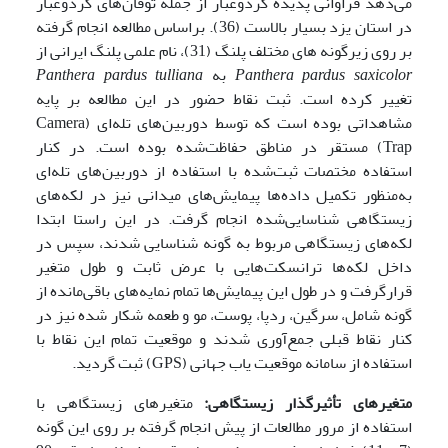
می‌دهد فراوانی پدیده گردوغبار از جمله توفان‌های گردوغبار
در استان یزد بسیار بالاست (36).
براساس مطالعه انجام گرفته
بر روی زیرگونه های مختلف پلنگ (31)، نام علمی پلنگ ایرانی از
Panthera pardus saxicolor
به
Panthera pardus tulliana
تغییر کرده است. ثبت نقاط حضور در این مطالعه بر پایه
مشاهداتی بوده است که توسط دوربین‌های تله‌ای (Camera
Trap) مستقر در مناطق حفاظت‌شده بوده است. در کنار
استفاده مختصات ثبت‌شده با استفاده از دوربین‌های تله‌ای
به‌منظور تکمیل داده‌ها پیمایش‌های میدانی نیز در لکه‌های
زیستگاهی شناسایی‌شده انجام گرفت. در این راستا ابتدا
لکه‌های زیستگاهی مربوط به گونه شناسایی شدند، سپس در
داخل لکه‌ها ترانسکت‌هایی با عرض ثابت و طول متغیر
قرارگرفت و در طول این پیمایش‌ها تمام نمایه‌های باقی‌مانده از
گونه شامل، سرگین، ردپا، پوست، مو و طعمه شکار شده نیز در
کنار نقاط قبلی جمع‌آوری شدند و موقعیت تمام این نقاط با
استفاده از سامانه موقعیت یاب جهانی (GPS) ثبت گردید.
متغیرهای تأثیرگذار زیستگاهی
:
متغیرهای زیستگاهی با
استفاده از مرور مطالعات از پیش انجام‌ گرفته بر روی این ‌گونه