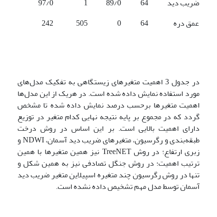
ضریب دید
64
89/0
1
97/0
عمق دره
64
0
505
242
در جدول 3 اهمیت متغیرهای زیستگاهی به تفکیک مدل‌های
مورد استفاده نمایش داده ‌شده است. در هریک از این مدل‌ها
اهمیت متغیرها برحسب درصد نمایش داده ‌شده تا مشخص
گردد که در مجموع بر پایه نتیجه نهایی کدام متغیر در توزیع
دارای اهمیت بالایی است. بر این اساس در روش درخت
طبقه‌بندی و رگرسیون، متغیرهای ضریب دید آسمان، NDWI و
زبری ارتفاع؛ در روش TreeNET نیز همین متغیرها با همین
ترتیب اهمیت؛ در روش جنگل تصادفی نیز به همین شکل و
تنها در روش رگرسیون چند متغیره اسپیلاین متغیر ضریب دید
آسمان توسط مدل مهم تشخیص داده نشده است.