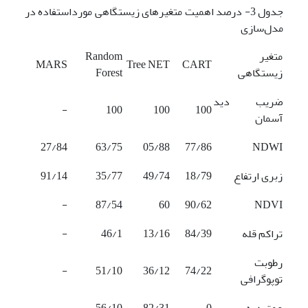
جدول 3- درصد اهمیت متغیرهای زیستگاهی مورداستفاده در
مدل‌سازی
متغیر
Random
MARS
Tree NET
CART
زیستگاهی
Forest
ضریب دید
-
100
100
100
آسمان
27/84
63/75
05/88
77/86
NDWI
زبری ارتفاع
18/79
49/74
35/77
91/14
-
87/54
60
90/62
NDVI
تراکم قله
84/39
13/16
46/1
-
رطوبت
-
51/10
36/12
74/22
توپوگرافی
عمق دره
0
82/31
56/10
-