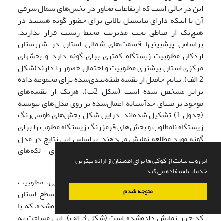
این در حالی است که ارتفاعات مجاور در بخش‌های شمال شرقی
آن با اینکه دارای پتانسیل بالایی برای حضور گونه هستند در
هیچ‌یک از مناطق تحت مدیریت محیط زیست قرار ندارند.
براساس پیش­بینی­ها قسمت‌های شمالی استان در شهرستان
اردکان مطلوبیت زیستگاه کمتری برای گونه دارد و بخش­های
مرکزی استان بیشتری مطلوبیت و احتمال حضور را دارند(شکل
2 الف).
نتایج حاصل از نقشه طبقه‌بندی‌شده برای مجموعه داده
برابر مشخص شده است
(
شکل 2ب). هریک از نقشه‌های
موجود بر مبنای حدآستانه اعمال‌شده بر روی مدل‌های پیوسته
(جدول 1) تشکیل ‌شده‌اند. دراین شکل بخش‌های طوسی‌رنگ
زیستگاه نامطلوب و بخش‌های قرمزرنگ زیستگاه مطلوب را برای
گونه مورد مطالعه نمایش می‌دهند. براساس این نتایج در مدل
MARS بیشترین مقدار تکه‌تکه‌شدگی برای لکه‌های
این وب سایت از کوکی ها برای اطمینان از ارائه بهترین
زیستگاهی گونه پیش‌بینی‌شده است (شکل 2 ب).
خدمات استفاده می کند.
براساس نتایج حاصل از اجماع نقشه‌های دودویی، مطلوبیت
متوجه شدم
زیستگاه مساحتی معادل 49/623007 هکتار از سطح استان
توسط هر 4 مدل زیستگاهی مناسب تشخیص داده‌شده، که با
کد چهار نمایش داده‌شده است (شکل 3 الف). این مساحت به