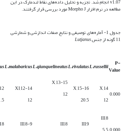
v1.07 انجام شد. تجزیه و تحلیل داده‌های نقاط لندمارک در این
مطالعه در نرم افزار Morpho J مورد بررسی قرار گرفتند.
جدول 1- آماره‌های توصیفی و نتایج صفات اندازشی و شمارشی
11 گونه از جنس
Lutjanus
P-
nus
L.malabaricus
L.qiunquelineatus
L.rivulatus
L.russellii
Value
X,13-15
12
XI,12-14
X,15-16
X,14
12
0.000
.5
12
20.5
12
III,8
I,8
III,8-9
III,8
III,9
5.5
0.000