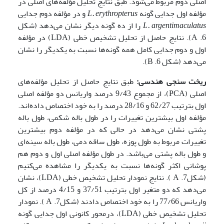
اصلی دوم مربوط می‌شود. طبق نتایج تحلیل مؤلفه‌های اصلی در
مؤلفه اول جدایی گونه
erythropterus
.
L
و در مؤلفه دوم جدایی
L. argentimaculatus
را از ده گونه دیگر نشان می‌دهد (شکل
6. A). نتایج حاصل از تحلیل تشخیص خطی (LDA) در مؤلفه
اول و دوم جدایی کامل همه گونه‌ها نسبت به یکدیگر را نشان
می‌دهد (شکل 6. B).
ریخت سنجی هندسی:
طبق نتایج حاصل از تحلیل مؤلفه‌های
اصلی (PCA)، از مجموع 9/43 درصد واریانس دو مؤلفه اصلی
اول بترتیب 62/27 و 28/16 درصد را به خود اختصاص داده‌اند.
مؤلفه اول بیشترین تغییرات را در طول باله شکمی، طول باله
پشتی نشان می‌دهد در حالی که در مؤلفه دوم بیشترین
تغییرات مربوط به طول پوزه، طول ساقه دمی، طول باله سینه‌ای
و طول باله پشتی می‌باشد. در طول مؤلفه اصلی اول و دوم هم
پوشانی اکثر گونه‌ها نسبت به یکدیگر را مشاهده می‌کنیم
(شکل7. A ). نتایج نمودار تحلیل تشخیص خطی (LDA)، نشان
می‌دهد که دو متغیر اول بترتیب 37/51 و 4/15 درصد از کل
واریانس 77/66 را به خود اختصاص دادند (شکل7. A ). نمودار
تحلیل تشخیص خطی (LDA)، درمحور کانونی اول جدایی گونه