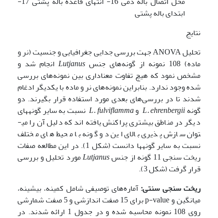
محل اتصال باله دمی 16- انتهای قاعده باله پشتی 17-
ابتدای باله پشتی
نتایج
تحلیل ANOVA جهت بررسی جدایی جغرافیایی و جنسیت (نر و
ماده) 108 نمونه از گونه‌های جنس
Lutjanus
انجام شد و
مشخص نمود که هیچ تفاوت معناداری بین نمونه‌های بررسی
شده وجود ندارد. بنابراین نمونه‌های نر و ماده با یکدیگر ادغام
شدند تا در بررسی‌های بعدی مورد استفاده قرار بگیرند. دو
گونه
L. ehrenbergii
و
L. fulviflamma
نسبت به سایر گونه­های
دیگر در مناطق بیشتری پراکنش یافته اند که دلیل آن را می­
توان سازش پذیری بالای این دو گونه با محیط های مختلف
نسبت به سایر گونه­ها دانست (شکل 1). در این مطالعه صفات
ریخت سنجی 11 گونه از جنس
Lutjanus
مورد تحلیل و بررسی
قرار گرفت (شکل 3).
ریخت سنجی سنتی:
آماره‌های توصیفی شامل کمینه، بیشینه،
میانگین و p-value برای 15 صفت اندازشی و 5 صفت شمارشی
روی 108 نمونه محاسبه شده و در جدول 1 ارائه شدند. در