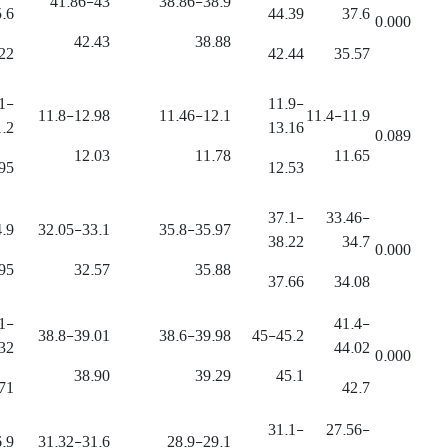
41.86-43
38.86-38.9
.6
44.39
37.6
0.000
42.43
38.88
22
42.44
35.57
1-
11.9-
11.8-12.98
11.46-12.1
11.4-11.9
.2
13.16
0.089
12.03
11.78
11.65
95
12.53
37.1-
33.46-
.9
32.05-33.1
35.8-35.97
38.22
34.7
0.000
95
32.57
35.88
37.66
34.08
1-
41.4-
38.8-39.01
38.6-39.98
45-45.2
32
44.02
0.000
38.90
39.29
45.1
71
42.7
31.1-
27.56-
.9
31.32-31.6
28.9-29.1