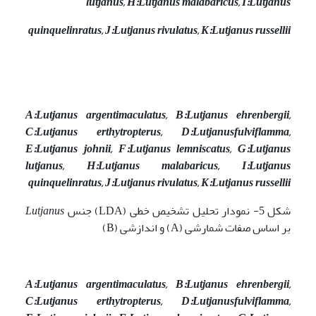
lutjanus,
H:
Lutjanus malabaricus,
I:
Lutjanus
quinquelinratus
,
J:
Lutjanus rivulatus,
K:
Lutjanus russellii
A:
Lutjanus argentimaculatus,
B:
Lutjanus ehrenbergii,
C:
Lutjanus erthytropterus,
D:
Lutjanusfulviflamma,
E:
Lutjanus johnii,
F:
Lutjanus lemniscatus,
G:
Lutjanus
lutjanus,
H:
Lutjanus malabaricus,
I:
Lutjanus
quinquelinratus
,
J:
Lutjanus rivulatus,
K:
Lutjanus russellii
شکل 5- نمودار تحلیل تشخیص خطی (LDA) جنس
Lutjanus
بر اساس صفات شمارشی (A) و اندازشی (B)
A:
Lutjanus argentimaculatus,
B:
Lutjanus ehrenbergii,
C:
Lutjanus erthytropterus,
D:
Lutjanusfulviflamma,