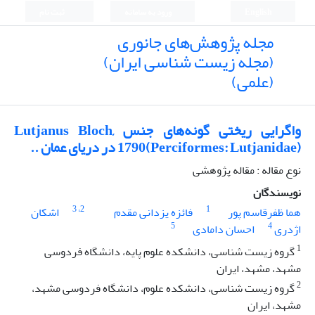
English
ورود به سامانه
ثبت نام
مجله پژوهش‌های جانوری
(مجله زیست شناسی ایران)
(علمی)
واگرایی ریختی گونه‌های جنس Lutjanus Bloch,
1790(Perciformes: Lutjanidae) در دریای عمان ..
نوع مقاله : مقاله پژوهشی
نویسندگان
، 3
2
1
هما ظفرقاسم پور
فائزه یزدانی مقدم
اشکان
5
4
اژدری
احسان دامادی
1
گروه زیست شناسی، دانشکده علوم پایه، دانشگاه فردوسی
مشهد، مشهد، ایران
2
گروه زیست شناسی، دانشکده علوم، دانشگاه فردوسی مشهد،
مشهد، ایران