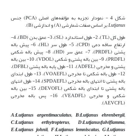
شکل 4 - نمودار تجزیه به مؤلفه‌های اصلی (PCA) جنس
Lutjanus
بر اساس صفات شمارشی (A) و اندازشی (B).
طول کل (TL)، 2- طول استاندارد (SL)، 3- عمق بدن (BD)، 4-
ارتفاع ساقه دمی (CPD)، 5- طول سر (HL)، 6- پیش باله
پشتی (PRDFL)، 7- عمق سر (HD)، 8- پیش باله شکمی
(PRDFL)، 9- بین باله پشتی و شکمی (VDOL)، 10- بین باله
پشتی و مخرجی (ADFEL)، 11- طول پایه باله پشتی (DFBL)،
12- طول باله شکمی تا مخرجی (VOAEFL)، 13- طول ابتدای
باله پشتی تا انتهای باله مخرجی (SPDAEFL)، 14- طول انتهای
باله پشتی تا ابتدای باله شکمی (DEVOFL)، 15- بین باله
شکمی و مخرجی (VEADFL)، 16- پس باله مخرجی
(AEVCFL).
A:
Lutjanus argentimaculatus,
B:
Lutjanus ehrenbergii,
C:
Lutjanus erthytropterus,
D:
Lutjanusfulviflamma,
E:
Lutjanus johnii,
F:
Lutjanus lemniscatus,
G:
Lutjanus