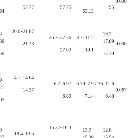
0.000
55.77
57.75
55
64
53.13
20.6-21.87
3-
16.7-
26.3-27.76
8.7-11.5
89
17.89
21.23
0.000
27.03
10.1
59
17.29
14.1-14.64
9-
6.7-6.97
6.39-7.9
7.36-11.6
21
14.37
0.067
6.83
7.14
9.48
05
16.27-16.3
9-
13.9-
12.8-
18.4-19.6
27
15.39
15.54