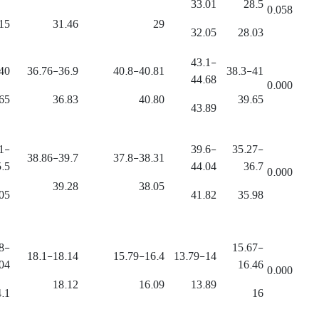
33.01
28.5
0.058
15
31.46
29
32.05
28.03
43.1-
40
36.76-36.9
40.8-40.81
38.3-41
44.68
0.000
65
36.83
40.80
39.65
43.89
1-
39.6-
35.27-
38.86-39.7
37.8-38.31
.5
44.04
36.7
0.000
39.28
38.05
05
41.82
35.98
8-
15.67-
18.1-18.14
15.79-16.4
13.79-14
04
16.46
0.000
18.12
16.09
13.89
.1
16