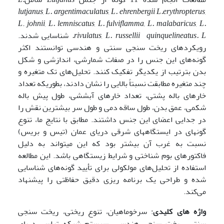
lutjanus
,
L.­ argentimaculatus
,
L. ehrenbergii L.erythropterus
,
L
.
johnii
,
L.
lemniscatus
,
L. fulviflamma, L. malabaricus
,
L.
L.
quinquelineatus.
L. russellii
,
rivulatus
شناسایی شدند.
رویکردهای ریخت سنجی سنتی و هندسی توانستند اکثر
گونه‌های این جنس را در صفات شمارشی، اندازشی و شکل
بدن بترتیب از یکدیگر تفکیک کنند. تحلیل‌های تک متغیره و
چند متغیره مطابقت نسبتاً بالایی را نشان دادند، بطوریکه تعداد
خارهای باله پشتی، تعداد خارهای آبششی، طول پیش باله
شکمی، عمق بدن، طول ساقه دمی و طول سر بیشترین نقش را
در جدایی اعضای این جنس داشتند. مطابق با نتایج ما، تنوع
گونه­ای در ایستگاه­های شرقی دریای عمان (تیس و بریس)
نسبت به غرب آن بیشتر بود که این می­تواند به دلیل
فاکتورهای بوم شناختی و شرایط زیستگاهی باشد. این مطالعه
استفاده از تحلیل‌های مولکولی برای تأیید گونه‌های شناسایی
شده و طراحی یک برنامه ریزی دقیق حفاظتی را پیشنهاد
می‌کند.
واژه های کلیدی
: سرخوماهیان، تنوع ریختی، ریخت سنجی
سنتی، ریخت سنجی هندسی، سیستم شبکه تراس، دریای