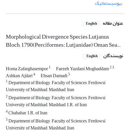
بیوسیستماتیک
عنوان مقاله
English
Morphological Divergence Species Lutjanus
Bloch, 1790(Perciformes: Lutjanidae) Oman Sea..
نویسندگان
English
1
2
3
Homa Zafarghasempor
Faezeh Yazdani Moghaddam
4
5
Ashkan Ajdari
Ehsan Damadi
1
Department of Biology, Faculty of Sciences, Ferdowsi
University of Mashhad, Mashhad, Iran
2
Department of Biology, Faculty of Sciences, Ferdowsi
University of Mashhad, Mashhad, I.R. of Iran
4
Chabahar, I.R. of Iran
5
Department of Biology, Faculty of Sciences, Ferdowsi
University of Mashhad, Mashhad, Iran