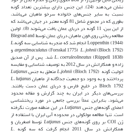
نشان می‌دهند (24). این جنس دارای بیشترین تعداد گونه
نسبت به سایر جنس‌های خانواده سرخو­ ماهیان می‌باشد،
بطوری که در مجموع شامل 81 گونه معتبر در جهان می‌باشد که
از این بین، 11 گونه در دریای عمان یافت می‌شوند (8). اولین
مطالعه ریختی روی فون ماهیان دریای عمان توسط Blegvad and
Loppenthin (1944) انجام شد که منجربه شناسایی سه گونه
L.
(Bloch, 1792), و
L. johnii
(Forsskal 1775)
argentimaculatus
coeruleolineatus
L.
(Rüppell, 1838) شد. پس از آن صدیق
زاده و همکارانش در سال 2012 به توصیف، شناسایی و مقایسه
اتولیت گونه
(Bloch, 1792) متعلق به جنس
L.johnii
Lutjanus
پرداختند و به وجود دو جمعیت جداگانه از ماهیان
lutjanus
.
L
Bloch, 1792 در خلیج فارس و دریای عمان دست یافتند.
بررسی‌های دیگر در ایران به چند گزارش و مقاله محدود
می‌شود، بنابراین عملاً بررسی جامعی در مورد ریخت­شناسی
اعضای گونه‌های جنس
Lutjanus
در این منطقه صورت نگرفته
است. تنها مطالعه مولکولی در محدوده آبی ایران با استفاده از
ژن COI بر روی گونه‌های جنس
Lutjanus
توسط اصغریان و
همکارانش در سال 2011 انجام گرفت که سه گونه
.
L