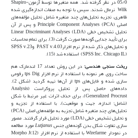
05/0 در نظر گرفته شد. همه متغیرها توسط آزمونShapiro-
Wilk نرمال شدند. سپس با توجه به صفات اندازه‌گیری شده
ظاهری، تجزیه تحلیل‌های چند متغیره شامل تحلیل مؤلفه‌های
اصلی Principle Component Analyses (PCA) و پس از آن
تحلیل تشخیص خطی Linear Discriminant Analyses (LDA)
برای تأیید جدایی گونه‌ها صورت گرفت (3). برای تمام محاسبات
و تحلیل‌های ذکر شده از نرم افزارPAST v.4.03 وSPSS v.23
(SPSS Inc., Chicago IL) استفاده شد (15).
ریخت سنجی هندسی:
در این روش تعداد 17 لندمارک هم
ساخت روی هر نمونه با استفاده از نرم افزار tps Dig رقومی
سازی شده و فایل‌های tps از آن‌ها تهیه گردید (شکل 2).
داده‌های حاصل پس از تحلیل پروکراست (Analysis
Generalized Procrust)، برای حذف اثرات غیر مرتبط با شکل
(شامل: اندازه، جهت و موقعیت)، با استفاده از تجزیه و
تحلیل‌های چند متغیره شامل تجزیه به مؤلفه‌های اصلی (PCA)
و تحلیل تشخیص خطی (LDA) مورد تحلیل قرار گرفتند. مصور
سازی تفاوت شکل بدن گونه‌های جنس
Lutjanus
مورد مطالعه
در نمودار Wirefarme با استفاده از نرم افزار (12)Morpho J