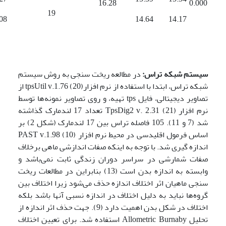
16.28
0.000
19
08
14.64
14.17
سیستم شبکه تراس:
در مطالعه ریخت سنجی به روش سیستم
شبکه تراس، ابتدا با استفاده از نرم افزار(20) tpsUtil v.1.76 از
تصاویر دیجیتالی، فایل tps تهیه، و روی تصاویر نمونه‌ها توسط
نرم افزار TpsDig2 v. 2.31 (21) تعداد 17 لندمارک گذاشته
شد (7 و 11). 105 فاصله تراس بین 17 لندمارک (شکل 2) بر
اساس فرمول اقلیدسی در محیط نرم افزار PAST v.1.98 (10)
اندازه گیری شد. با توجه به اینکه صفات اندازشی ماهی برخلاف
صفات شمارشی در سراسر دوران زندگی ثابت نمی‌باشد و
وابسته به اندازه بدن است (13) بنابراین در مطالعات ریخت
سنجی ماهیان اثر اختلاف اندازه حذف می‌شود زیرا اختلاف بین
گروه‌ها نباید به دلیل اختلاف در اندازه نسبی آنها باشد بلکه
اختلاف در شکل بدن اهمیت دارد (9). جهت حذف اثر اندازه از
تحلیل Allometric Burnaby استفاده شد. برای تعیین اختلاف