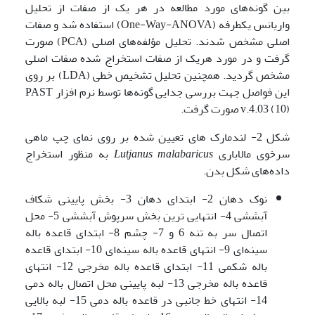
بین گونه‌های مورد مطالعه در هر یک از صفات از تحلیل
واریانس یکطرفه (One-Way-ANOVA) استفاده شد و صفات
اصلی مشخص شدند. تحلیل مؤلفه‌های اصلی (PCA) صورت
گرفت و در مورد هریک از صفات استخراج شده صفات اصلی
مشخص گردید. همچنین تحلیل تشخیص خطی (LDA) بر روی
این فواصل جهت بررسی جدایی گونه‌ها توسط نرم افزار PAST
v.4.03 (10) صورت گرفت.
شکل 2- لندمارک های تعیین شده بر روی نمای چپ ماهی
سرخوی مالاباری
malabaricus
Lutjanus
به منظور استخراج
داده‌های شکل بدن.
نوک دهان 2- ابتدای دهان 3- بخش پایینی شکاف
آبششی 4- انتهایی ترین بخش سرپوش آبششی 5- محل
اتصال سر به تنه 6 و 7- چشم 8- ابتدای قاعده باله
سینه‌ای 9- انتهای قاعده باله سینه‌ای 10- ابتدای قاعده
باله شکمی 11- ابتدای قاعده باله مخرجی 12- انتهای
قاعده باله مخرجی 13- لبه پایینی محل اتصال باله دمی
14- انتهای خط جانبی در قاعده باله دمی 15- لبه بالایی