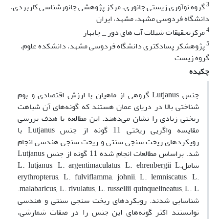
3
گروه نوآوری زیستی جانوری، مرکز پژوهشی جانورشناسی کاربردی،
دانشگاه فردوسی مشهد، مشهد، ایران
4
ﻣرکزﺗﺤﻘﻴﻘﺎﺕ شیلات آب های دور _ چابهار
5
پژوهشکر پسادکتری دانشگاه فردوسی مشهد، دانشکده علوم،
گروه زیست
چکیده
جنس Lutjanus گروهی از ماهیان با ارزش اقتصادی و بوم
شناختی بالا در دریای عمان هستند که گونه‌های آن شباهت
ریختی زیادی را نشان می‌دهند. این مطالعه با هدف بررسی
مقایسه واگریی ریختی 11 گونه از جنس Lutjanus با
رویکردهای ریخت سنجی سنتی و ریخت سنجی هندسی انجام
شد. براساس مطالعات انجام شده 11 گونه از جنس Lutjanus
شاملL‌. lutjanus, L.‌ argentimaculatus, L. ehrenbergii L.‌
erythropterus, L. fulviflamma, johnii, L. lemniscatus, L.
malabaricus, L. rivulatus, L. russellii quinquelineatus, L. L.
شناسایی شدند. رویکردهای ریخت سنجی سنتی و هندسی
توانستند اکثر گونه‌های این جنس را در صفات شمارشی،