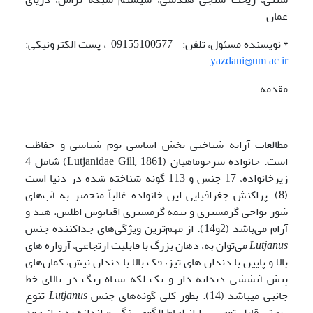
عمان
* نویسنده مسئول، تلفن: 09155100577 ، پست الکترونیکی:
yazdani@um.ac.ir
مقدمه
مطالعات آرایه شناختی بخش اساسی بوم شناسی و حفاظت
است. خانواده سرخوماهیان (Lutjanidae Gill
,
1861)­ شامل 4
زیرخانواده، 17 جنس و 113 گونه شناخته شده در دنیا است
(8). پراکنش جغرافیایی این خانواده غالباً منحصر به آب‌های
شور نواحی گرمسیری و نیمه گرمسیری اقیانوس اطلس، هند و
آرام می‌باشد (2و14). از مهم‌ترین ویژگی‌های جداکننده جنس
Lutjanus
می‌توان به­، دهان بزرگ با قابلیت ارتجاعی، آرواره های
بالا و پایین با دندان های تیز، فک بالا با دندان نیش، کمان‌های
پیش آبششی دندانه دار و یک لکه سیاه رنگ در بالای خط
جانبی می­باشد (14). بطور کلی گونه‌های جنس
Lutjanus
تنوع
ریختی قابل توجهی را از لحاظ الگوی رنگی و اندازه بدن از خود