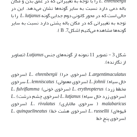
ehrenbergii
.
L
را با توجه به تغییراتی که در عمق بدن و مکان
باله دمی دارد
نسبت به سایر گونه‌ها نشان می‌دهد. این در
حالی است که در محور کانونی دوم جدایی گونه
L. lutjanus
را با
توجه به تغییراتی که در مکان باله پشتی دارد نسبت به سایر
گونه‌ها مشاهده می‌کنیم (شکل7. B ).
شکل 3 - تصویر 11 نمونه از گونه‌های جنس
Lutjanus
(تصاویر
از نگارنده).
L.argentimaculatus
(سرخوی حرا),
L. ehrenbergii
(سرخوی
خال سیاه),
L. johnii
(سرخوی معمولی),
L. lemniscatus
سرخوی
مخطط زرد),
L. erythropterus
(سرخوی خونی),
L. fulviflamma
(سرخوی زرد خال سیاه),
L. lutjanus
(سرخوی چشم درشت),
L.
malabaricus
( سرخوی مالاباری),
L. rivulatus
(سرخوی
قهوه‌ای),
L. russellii
(سرخوی هشت خط),
L. quinquelineatus
(سرخوی پنج خط