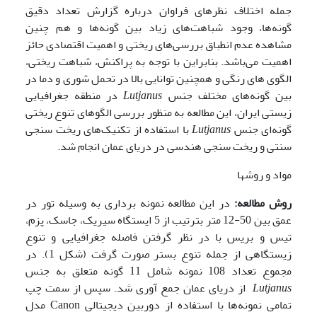
جمله اختلاف نظرهای فراوان درباره گزارش تعداد دقیق
گونه‌ها، وجود شباهت‌های زیاد بین گونه‌ها و هم چنین
مشاهده عدم انطباق بررسی‌های ریختی و اهمیت اقتصادی حائز
اهمیت می‌باشد. بنابراین با توجه به پراکنش، شباهت ریختی،
الگوی های رنگی و همچنین توانایی بالا در تحمل شوری و دما در
بین گونه‌های مختلف جنس
Lutjanus
در منطقه جغرافیایی
زیستی ایران، این مطالعه به منظور بررسی الگوهای تنوع ریختی
گونه‌ای جنس
Lutjanus
با استفاده از تکنیک‌های ریخت سنجی
سنتی و ریخت سنجی هندسی در دریای عمان انجام شد.
مواد و روشها
روش مطالعه:
در این مطالعه نمونه برداری به وسیله تور در
عمق بین 50-12 متر بترتیب از 5 ایستگاه سیریک، جاسک، پزم،
تیس و بریس با در نظر گرفتن فاصله جغرافیایی و تنوع
زیستگاهی از جمله تنوع بستر صورت گرفت (شکل 1). در
مجموع تعداد 108 نمونه شامل 11 گونه متعلق به جنس
Lutjanus
از دریای عمان جمع آوری شد. سپس از سمت چپ
تمامی نمونه‌ها با استفاده از دوربین دیجیتالی Canon مدل