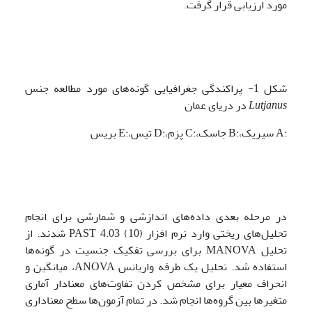
مورد ارزیابی قرار گرفت.
شکل 1- پراکندگی جغرافیایی گونه‌های مورد مطالعه جنس
Lutjanus
در دریای عمان
:A سیریک،:B جاسک،:C پزم،:D تیس،:E بریس
در مرحله بعدی داده‌های اندازشی و شمارشی برای انجام
تحلیل‌های ریختی وارد نرم افزار PAST 4.03 (10) شدند. از
تحلیل MANOVA برای بررسی تفکیک جنسیت در گونه‌ها
استفاده شد. تحلیل یک طرفه واریانس ANOVA، میانگین و
انحراف معیار برای مشخص کردن تفاوت‌های معنادار آماری
متغیرها بین گروه‌ها انجام شد. در تمام آزمون‌ها سطح معناداری