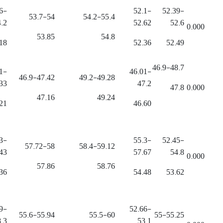
6-
52.1-
52.39-
53.7-54
54.2-55.4
.2
52.62
52.6
0.000
53.85
54.8
18
52.36
52.49
46.9-48.7
1-
46.01-
46.9-47.42
49.2-49.28
33
47.2
47.8
0.000
47.16
49.24
21
46.60
3-
55.3-
52.45-
57.72-58
58.4-59.12
43
57.67
54.8
0.000
57.86
58.76
36
54.48
53.62
9-
52.66-
55.6-55.94
55.5-60
55-55.25
.3
53.1