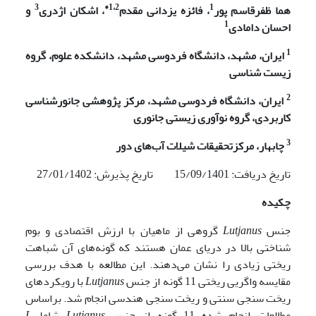
3
1،2*
1
هما ظفرقاسم پور
، فائزه یزدانی مقدم
،
اشکان
اژدری
و
1
احسان دامادی
1
ایران، مشهد، دانشگاه فردوسی مشهد، دانشکده علوم، گروه
زیست شناسی
2
ایران، دانشگاه فردوسی مشهد، مرکز پژوهشی جانورشناسی
کاربردی، گروه نوآوری زیستی جانوری
3
چابهار، مرکزتحقیقات شیلات آب‌های دور
تاریخ دریافت: 15/09/1401 تاریخ پذیرش: 27/01/1402
چکیده
جنس
Lutjanus
گروهی از ماهیان با ارزش اقتصادی و بوم
شناختی بالا در دریای عمان هستند که گونه‌های آن شباهت
ریختی زیادی را نشان می‌دهند. این مطالعه با هدف بررسی
مقایسه واگریی ریختی 11 گونه از جنس
Lutjanus
با رویکردهای
ریخت سنجی سنتی و ریخت سنجی هندسی انجام شد. براساس
مطالعات انجام شده 11 گونه از جنس
Lutjanus
شامل
L­.