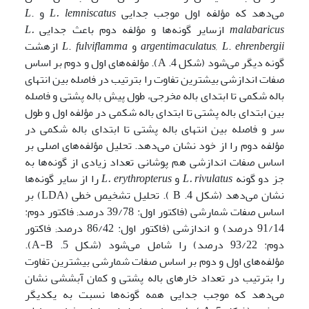
می‌دهد که مؤلفه اول موجب جدایی
L. lemniscatus
و
.
L
malabaricus
ازسایر گونه‌ها و مؤلفه دوم باعث جدایی
.
L
ehrenbergii
.
L
argentimaculatus,
و
fulviflamma
.
L
ازهشت
گونه دیگر می‌شود (شکل A .4). مؤلفه‌های اول و دوم بر اساس
صفات اندازشی بیشترین تفاوت را بترتیب در فاصله بین انتهای
باله شکمی تا ابتدای باله مخرجی، طول پیش باله پشتی و فاصله
بین ابتدای باله پشتی تا ابتدای باله شکمی در مؤلفه اول و طول
سر و فاصله بین انتهای باله پشتی تا ابتدای باله شکمی در
مؤلفه دوم را از خود نشان می‌دهد. تحلیل مؤلفه‌های اصلی بر
اساس صفات اندازشی هم پوشانی تعداد زیادی از گونه‌ها به
جز دو گونه
L. rivulatus
و
erythropterus
.
L
را از سایر گونه‌ها
نشان می‌دهد (شکل 4. B ). تحلیل تشخیص خطی (LDA) بر
اساس صفات شمارشی (فاکتور اول: 39/78 درصد; فاکتور دوم:
91/14 درصد) و اندازشی (فاکتور اول: 86/42 درصد; فاکتور
دوم: 93/22 درصد) را شامل می‌شود (شکل 5. A-B).
مؤلفه‌های اول و دوم بر اساس صفات شمارشی بیشترین تفاوت
را بترتیب در تعداد خارهای باله پشتی و کمان آبششی نشان
می‌دهد که موجب جدایی همه گونه‌ها نسبت به یکدیگر