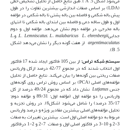
می‌شود (شکل 5. A ). طبق نتایج حاصل از تحلیل تشخیص خطی
(LDA) بر­ اساس صفات اندازشی بیشترین تفاوت را در طول
پیش باله شکمی و فاصله بین باله پشتی تا باله شکمی در مؤلفه
اول و طول ساقه دمی و فاصله بین ابتدای باله شکمی تا انتهای
باله مخرجی در مؤلفه دوم نشان می‌دهد. مؤلفه اول و دوم
جدایی
L. ehrenbergii,
Lemniscatus, L. malabaricus
.
L
و
L.
argentimaculatus
از هفت گونه دیگر را نشان می‌دهد (شکل
5. B).
سیستم شبکه تراس:
از بین 105 فاکتور ایجاد شده 17 فاکتور
اول انتخاب شدند که در مجموع 42/77 درصد ازکل واریانس
صفات ریختی بین گونه‌ها را بیان می‌کند. نتایج حاصل از تحلیل
مؤلفه‌های اصلی (PCA) بر اساس روش تراس روی گونه‌های
جنس
Lutjanus
نشان داد که در مجموع 49/24 درصد از کل
واریانس را دو مؤلفه اول (مؤلفه اول: 89/31 و مؤلفه دوم:
35/17 درصد) را شامل می‌شود (شکل6). در روش تجزیه و
تحلیل مؤلفه‌های اصلی بیشترین مقادیر ویژه و درصد واریانس
مربوط به دو مؤلفه اصلی اول است. بیشترین تغییرات به صفات
3-2 و 10-3 در فاکتور اصلی اول و صفات 7-2 و 2-1 درفاکتور