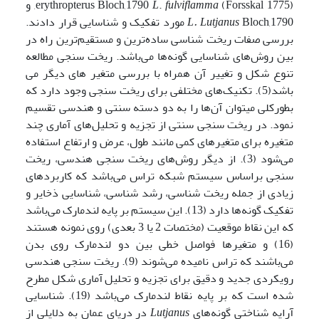
(Forsskal 1775), و
fulviflamma
.
L
erythropterus Bloch,1790
L. Lutjanus
Bloch,1790 مورد تفکیک و شناسایی قرار دادند.
بررسی صفات ریخت شناسی ساده­‌ترین و مستقیم‌ترین راه در
بین روش‌های شناسایی گونه‌ها می‌باشد. ریخت سنجی مطالعه
تنوع شکل و تغییر آن همراه با بررسی متغیر های دیگر می
باشد(5). تکنیک‌های مختلفی برای ریخت سنجی وجود دارد که
بطورکلی می­توان آن‌ها را به دو دسته سنتی و هندسی تقسیم
نمود. در ریخت سنجی سنتی از تجزیه و تحلیل‌های آماری چند
متغیره برای متغیرهای کمی مانند طول، عرض و ارتفاع استفاده
می‌شود (3). از دیگر روش‌های ریخت سنجی هندسی، ریخت
سنجی براساس سیستم شبکه تراس می‌باشد که کاربردهای
زیادی از جمله ریخت شناسی، رشد شناسی، شناسایی ذخایر و
تفکیک گونه‌ها دارد (13). این سیستم بر پایه لندمارک می‌باشد
که این نقاط موقعیت (مختصات 2 یا 3 بعدی) روی نمونه هستند
(16) و متغیرها فواصل خطی بین دو لندمارک روی بدن
می‌باشند که تراس نامیده می‌شوند (9). ریخت سنجی هندسی
رویکردی جدید و دقیق برای تجزیه و تحلیل آماری شکل مطرح
شده است که بر پایه نقاط لندمارک می‌باشد (19). شناسایی
آرایه شناختی گونه‌های
Lutjanus
در دریای عمان به دلایلی از