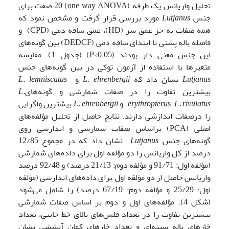
تحلیل واریانس یک طرفه (one way ANOVA) 20 صفت برای
جنس
Lutjanus
مورد بررسی قرار گرفت و مشخص نمود که
همه صفات به جز عمق سر (HD)، عمق ساقه دمی (CPD) و
فاصله باله پشتی تا ابتدای ساقه دمی (DEDCF) بین گونه‌های
این جنس معنی دار بودند (P<0.05) (جدول 1). مقایسه
متغیرها با استفاده از آزمون توکی در بین گونه‌های جنس
Lutjanus
نشان داد که
ehrenbergii
.
L
و
L. lemniscatus
بیشترین تفاوت را در صفات شمارشی و گونه‌های
L.
L. rivulatus,
s
erythropteru
و
ehrenbergii
.
L
بیشترین واگرایی
را درصفات اندازشی دارند. نتایج حاصل از تحلیل مؤلفه‌های
اصلی (PCA) براساس صفات شمارشی و اندازشی روی
گونه‌های جنس
Lutjanus
نشان داد که در مجموع 12/85
درصد از کل واریانس را دو مؤلفه اول برای داده‌های شمارشی
(مؤلفه اول: 91/71 و مؤلفه دوم: 21/13 درصد) و 92/48 درصد
واریانس حاصل از دو مؤلفه اول برای داده‌های اندازشی (مؤلفه
اول: 25/29 و مؤلفه دوم: 67/19 درصد) را شامل می‌شود
(شکل 4). مؤلفه‌های اول و دوم بر اساس صفات شمارشی
بیشترین تفاوت را در تعداد فلس‌های بالای خط جانبی، تعداد
خار­های باله سینه‌ای و تعداد خارهای کمان آبششی نشان