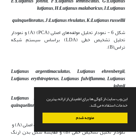
E:
Lutjanus johnii,
F:
Lutjanus lemniscatus,
G:
Lutjanus
lutjanus,
H:
Lutjanus malabaricus,
I:
Lutjanus
quinquelinratus
,
J:
Lutjanus rivulatus,
K:
Lutjanus russellii
شکل 6 - نمودار تحلیل مولفه‌های اصلی (PCA) (A) و نمودار
تحلیل تشخیص خطی (LDA) براساس سیستم شبکه
تراس(B).
Lutjanus argentimaculatus,
Lutjanus ehrenbergii,
Lutjanus erythtropterus,
Lutjanus fulviflamma
,
Lutjanus
johnii
Lutjanus lutjanus,
Lutjanus malabaricus,
Lutjanus
این وب سایت از کوکی ها برای اطمینان از ارائه بهترین
quinquelinratus,
Lutjanus rivulatus
, Lutjanus russellii
,
خدمات استفاده می کند.
Lutjanus lemniscatus
متوجه شدم
شکل 7 - تحلیل ریخت سنجی هندسی شامل مؤلفه اصلی (A) و
نمودار تحلیل تشخیص خطی (B) و مقایسه شکل بدن (رنگ