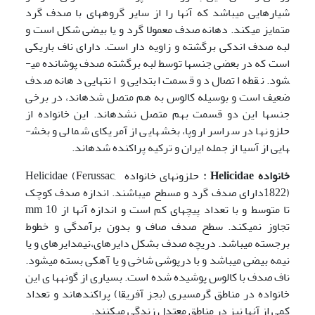
شیارهایی می­باشد که آن­ها را از سایر گروه­های با صدف گرد
متمایز می­کند. دهانه صدف معمولا گرد و یا بیضی شکل است و
لبه صدف اندکی برگشته و زاویه دار است. دارای ناف باریکی
است که در بعضی جنس­ها توسط لبه برگشته صدف پوشانده می­
شود. نقطه اتصال دو قسمت ابتدایی و انتهایی دهانه صدف
ضعیف است و بوسیله کالوس به هم متصل شده­اند، در برخی
جنس­ها این دو قسمت بهم متصل نشده­اند. این خانواده از
حلزون­ها در سراسر اروپا، بخش­هایی از آمریکای شمالی و بخش­
هایی از آسیا از جمله ایران و ترکیه پراکنده شده­اند.
خانواده
Helicidae
:
حلزون­های خانواده Helicidae (Ferussac,
1822)دارای صدف گرد و مسطح می­باشند. اندازه صدف کوچک
تا متوسط و با تعداد پیچ­های کم است و اندازه آن­ها از mm 10
تجاوز نمی­کند. سطح صدف صاف و بدون برآمدگی و خطوط
برجسته می­باشد. دریچه صدف بشکل دایره­ای،‌نیم­دایره­ای و یا
نیمه بیضی می­باشد و با درپوشی شاخی و یا آهکی بسته می­شود.
ناف صدف با کالوس پوشیده شده است. بسیاری از گونه­ها ی این
خانواده در مناطق گرمسیری (بجز آفریقا) پراکنده­اند و تعداد
کمی از آن­ها نیز در مناطق معتدل زندگی می­کنند.