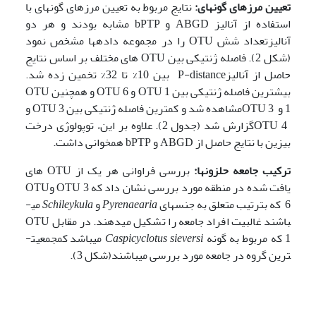
تعیین مرزهای گونه­ای:
نتایج مربوط به تعیین مرزهای گونه­ای با
استفاده از آنالیز ABGD و bPTP مشابه بودند و هر دو
آنالیزتعداد شش OTU را در مجموعه داده­ها مشخص نمود
(شکل 2). فاصله ژنتیکی بین OTU های مختلف بر اساس نتایج
حاصل از آنالیزP-distance بین 10% تا 32% تخمین زده شد.
بیشترین فاصله ژنتیکی بین OTU 1 و OTU 6 و همچنین OTU
1 و OTU 3مشاهده شد و کمترین فاصله ژنتیکی بین OTU 3 و
OTU 4گزارش شد (جدول 2). علاوه بر این، توپولوژی درخت
بیزین با نتایج حاصل از ABGD‌ و bPTP همخوانی داشت.
ترکیب جامعه حلزون­ها:
بررسی فراوانی هر یک از OTU های
یافت شده در منطقه مورد بررسی نشان داد که OTU 3 وOTU
6 که بترتیب متعلق به جنس­های
Pyrenaearia
و
Schileykula
می­
باشند غالبیت افراد جامعه را تشکیل می
دهند. در مقابل OTU
1 که مربوط به گونه
Caspicyclotus sieversi
می­باشد کم­جمعیت­
ترین گروه در جامعه مورد بررسی می­باشند(شکل 3).