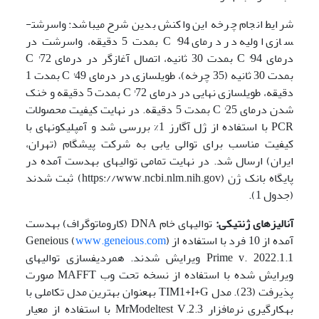
شرایط انجام چرخه این واکنش بدین شرح می­باشد: واسرشت­
سازی اولیه در درمای C °94 بمدت 5 دقیقه، واسرشت در
درمای C °94 بمدت 30 ثانیه،‌ اتصال آغازگر در درمای C °72
بمدت 30 ثانیه (35 چرخه)، طویل­سازی در درمای C °49 بمدت 1
دقیقه،‌ طویل­سازی نهایی در درمای C °72 بمدت 5 دقیقه و خنک
شدن درمای C °25 بمدت 5 دقیقه. در نهایت کیفیت محصولات
PCR با استفاده از ژل آگارز 1% بررسی شد و آمپلیکون­های با
کیفیت مناسب برای توالی یابی به شرکت پیشگام (تهران،
ایران) ارسال شد. در نهایت تمامی توالی­های به­دست آمده در
پایگاه بانک ژن (https://www.ncbi.nlm.nih.gov) ثبت شدند
(جدول 1).
آنالیزهای ژنتیکی:
توالی­های خام DNA (کاروماتوگراف)‌ به­دست
آمده از 10 فرد با استفاده از (
www.geneious.com
) Geneious
Prime v. 2022.1.1 ویرایش شدند. هم­ردیف­سازی توالی­های
ویرایش شده با استفاده از نسخه تحت وب MAFFT صورت
پذیرفت (23). مدل TIM1+I+G به­عنوان بهترین مدل تکاملی با
به­کارگیری نرم­افزار MrModeltest V.2.3 با استفاده از معیار