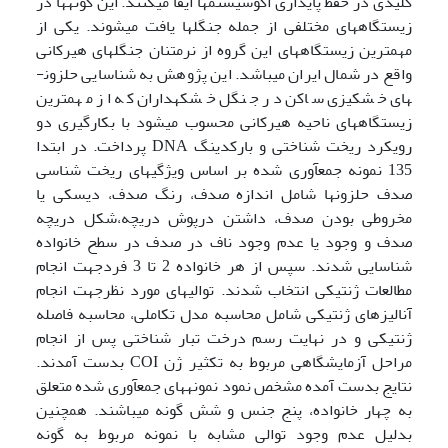
کلیدی در حفظ پایداری اکوسیستم­ها ایفا می­کنند. این گونه­ها در
زیستگاه­های مختلفی از جمله جنگل­ها یافت می­شوند. یکی از
مهم­ترین زیستگاه­های این گروه از نرم­تنان جنگل­های هیرکانی
واقع در شمال ایران می­باشد. این پژوهش به شناسایی حلزون­
های خشکی­زی ساکن در جنگل خشکه­داران که از مهم­ترین
زیستگاه­های ناحیه هیرکانی محسوب می­شود با بکارگیری دو
رویکرد ریخت شناختی و بارکدینگ DNA پرداخت. در ابتدا
135 نمونه جمع­آوری شده بر اساس ویژگی­های ریخت شناسی
صدف حلزون­ها شامل اندازه صدف،‌ رنگ صدف،‌ دیسکی یا
مخروطی بودن صدف،‌ داشتن درپوش دریچه،‌شکل دریچه
صدف و وجود یا عدم وجود ناف در صدف در سطح خانواده
شناسایی شدند. سپس از هر خانواده 2 تا 3 فردجهت انجام
مطالعات ژنتیکی انتخاب شدند.‌ توالی­های مورد نظرجهت انجام
آنالیزهای ژنتیکی شامل محاسبه مدل تکاملی،‌ محاسبه فاصله
ژنتیکی و در نهایت رسم درخت تبار شناختی پس از انجام
مراحل آزمایشگاهی مربوط به تکثیر ژن COI بدست آمدند.
نتایج بدست آمده مشخص نمود نمونه­های جمع­آوری شده متعلق
به چهار خانواده، ‌پنج جنس و شش گونه می­باشند. همچنین
بدلیل عدم وجود توالی مشابه با نمونه مربوط به گونه