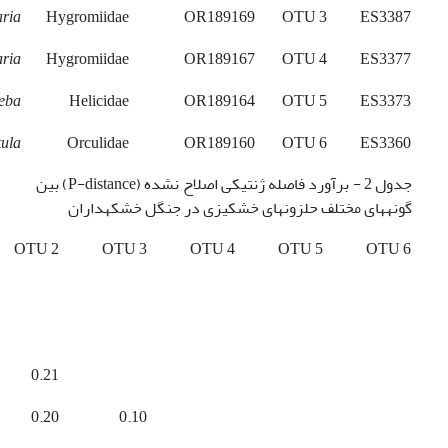
ria
Hygromiidae
OR189169
OTU 3
ES3387
ria
Hygromiidae
OR189167
OTU 4
ES3377
eba
Helicidae
OR189164
OTU 5
ES3373
kula
Orculidae
OR189160
OTU 6
ES3360
جدول 2 - برآورد فاصله ژنتیکی اصلاح نشده (P-distance) بین
گونه­های مختلف حلزون­های خشکی­زی در جنگل خشکه­داران
OTU 2
OTU 3
OTU 4
OTU 5
OTU 6
0.21
0.20
0.10