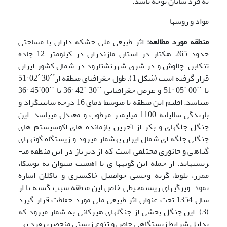
به فرد شایان توجه باشد.
مواد و روشها
منطقه مورد مطالعه:
اثر طبیعی ملی خشکه داران با مساحتی
حدود 265 هکتار در استان مازندران در کیلومتر 12 جاده
تنکابن-چالوش و در شرق شهرنشتارود در شمال کشور ایران
قرار گرفته است (شکل 1). طول جغرافیای منطقه از´´30 ´02 °51
تا ´´00 ´05 °51 و عرض جغرافیایی ´´30 ´42 °36 تا ´´00´45 °36
می­باشد. اقلیم این منطقه با متوسط دمای 16 درجه سانتیگراد و
بارندگی سالیانه 1100 میلی­متر مرطوب و معتدل می­باشد. این
جنگل جلگه­ای و بکر از آخرین بازمانده های اکوسیستم های
جنگلی جلگه ای شمال ایران به­شمار می­رود و زیستگاه گونه­های
گیاهی و جانوری مختلفی است که از دیرباز در این منطقه می­
زیسته­اند. از جمله این گونه­ها ی با اهمیت می­توان به توسکا،
ممرز، بلوط، ‌گربه وحشی حواصیل خاکستری و باکلان اشاره
نمود. ویژگی­های زیست­محیطی خاص این منطقه سبب گشته تا از
سال 1354 تحت عنوان اثر طبیعی ملی مورد حفاظت قرار گیرد
(3). این جنگل بخشی از جنگل­های هیرکانی به شمار می­رود که
بدلیل شرایط زیستگاهی خاص و تنوع زیستی منحصر­به­فرد به­