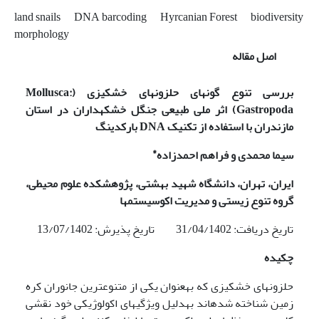
land snails
DNA barcoding
Hyrcanian Forest
biodiversity
morphology
اصل مقاله
بررسی تنوع گونه­ای حلزون­های خشکی­زی
(
Mollusca:
Gastropoda)
اثر ملی طبیعی جنگل خشکه­داران
در استان
مازندران با استفاده از تکنیک
DNA
بارکدینگ
*
سیما محمدی و فراهم احمدزاده
ایران، تهران، دانشگاه شهید بهشتی، ‌پژوهشکده علوم محیطی،‌
گروه تنوع زیستی و مدیریت اکوسیستم­ها
تاریخ دریافت: 31/04/1402 تاریخ پذیرش: 13/07/1402
چکیده
حلزون­های خشکی­زی که به­عنوان یکی از متنوع­ترین جانوران کره
زمین شناخته شده­اند به­دلیل ویژگی­های اکولوژیکی خود نقشی