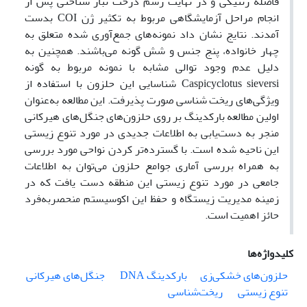
فاصله ژنتیکی و در نهایت رسم درخت تبار شناختی پس از
انجام مراحل آزمایشگاهی مربوط به تکثیر ژن COI بدست
آمدند. نتایج نشان داد نمونه‌های جمع‌آوری شده متعلق به
چهار خانواده، ‌پنج جنس و شش گونه می‌باشند. همچنین به
دلیل عدم وجود توالی مشابه با نمونه مربوط به گونه
Caspicyclotus sieversi شناسایی این حلزون با استفاده از
ویژگی‌های ریخت شناسی صورت پذیرفت. این مطالعه به‌عنوان
اولین مطالعه بارکدینگ بر روی حلزون‌های جنگل‌های هیرکانی
منجر به دست‌یابی به اطلاعات جدیدی در مورد تنوع زیستی
این ناحیه شده است. با گسترده‌تر کردن نواحی مورد بررسی
به همراه بررسی آماری جوامع حلزون می‌توان به اطلاعات
جامعی در مورد تنوع زیستی این منطقه دست یافت که در
زمینه مدیریت زیستگاه و حفظ این اکوسیستم منحصر‌به‌فرد
حائز اهمیت است.
کلیدواژه‌ها
حلزون‌های خشکی‌زی
بارکدینگ DNA
‌ جنگل‌های هیرکانی
تنوع زیستی
‌ ریخت‌شناسی