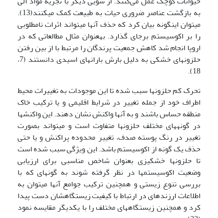
حیوانات کوچک عمل می‌کنند. از سویی دیگر با تجزیه مواد آلی
به بازگشت عناصر ضروری حیات به طبیعت کمک می­کنند(13).
می­توان اینگونه بیان کرد که حذف آن­ها می­تواند اثرات نامطلوبی
را بر اکوسیستم برجای گذارد. به­عنوان مثال مطالعاتی که در
اروپا انجام شد کاهش جمعیت پرندگان را مرتبط با از بین رفتن
حلزون­های خشکی به دلیل بارش باران­های اسیدی دانستند (7،
18).
تحرک کم حلزون­ها سبب شده تا این موجودات به تغییرات محیط
اطراف خود از جمله تغییر در شرایط اقلیمی و یا ترکیب خاک
منطقه حساس باشند و به آن­ها واکنش نشان دهند. این واکنش­ها
در گونه­های مختلف حلزون­ها متفاوت است و می­تواند بصورت
تغییر در رنگ پوسته صدف، تغییر محدوده پراکنش و یا حتی
حذف یک گونه از اکوسیستم باشد. این ویژگی سبب شده است
تا حلزون­ها خشکی­زی بعنوان شاخص مناسبی برای ارزیابی
وضعیت اکوسیستم­ها در نظر گرفته شوند به گونه­ای که با
بررسی تنوع زیستی و همچنین ترکیب جوامع آن­ها می­توان به
اطلاعات ارزنده­ای در ارتباط با کیفیت زیستگاه­شان دست پیدا
کرد و همچنین زیستگاه­های مختلف را با یکدیگر مقایسه نمود