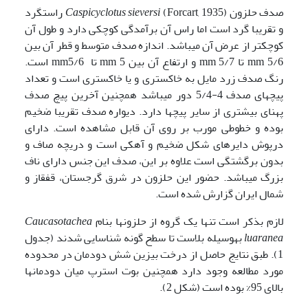
صدف حلزون (Forcart, 1935)
Caspicyclotus sieversi
راستگرد
و تقریبا گرد است اما راس آن برآمدگی کوچکی دارد و طول آن
کوچک­تر از عرض آن می­باشد. اندازه صدف متوسط و قطر آن بین
mm 5/6 تا mm 5/7 و ارتفاع آن بین mm 5 تا mm5/6 است.
رنگ صدف زرد مایل به خاکستری و یا خاکستری است و تعداد
پیچ­های صدف 4-5/4 دور می­باشد همچنین آخرین پیچ صدف
پهنای بیشتری از سایر پیچ­ها دارد. دیواره صدف تقریبا ضخیم
بوده و خطوطی مورب بر روی آن قابل مشاهده است. دارای
درپوش دایره­ای شکل ضخیم و آهکی است و دریچه صاف و
بدون برگشتگی است علاوه بر این، صدف این جنس دارای ناف
بزرگ می­باشد. حضور این حلزون در شرق گرجستان،‌ قفقاز و
شمال ایران گزارش شده است.
لازم بذکر است تنها یک گروه از حلزون­ها بنام
Caucasotachea
luaranea
به­وسیله بلاست تا سطح گونه شناسایی شدند (جدول
1). طبق نتایج حاصل از درخت بیزین شش دودمان در محدوده
مورد مطالعه وجود دارد همچنین بوت استرپ میان دودمان­ها
بالای 95% بوده است (شکل 2).