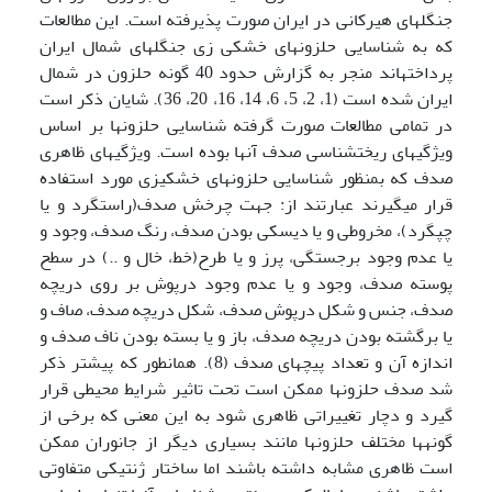
جنگل­های هیرکانی در ایران صورت پذیرفته است. این مطالعات
که به شناسایی حلزون­های خشکی زی جنگل­های شمال ایران
پرداخته­اند منجر به گزارش حدود 40 گونه حلزون در شمال
ایران شده است (1، 2،‌ 5، 6،‌ 14، 16، 20، 36). شایان ذکر است
در تمامی مطالعات صورت گرفته شناسایی حلزون­ها بر اساس
ویژگی­های ریخت­شناسی صدف آن­ها بوده است. ویژگی­های ظاهری
صدف که بمنظور شناسایی حلزون­های خشکی­زی مورد استفاده
قرار می­گیرند عبارتند از: جهت چرخش صدف(راستگرد و یا
چپگرد)، مخروطی و یا دیسکی بودن صدف، رنگ صدف، وجود و
یا عدم وجود برجستگی، پرز و یا طرح(خط، خال و ..) در سطح
پوسته صدف،‌ وجود و یا عدم وجود درپوش بر روی دریچه
صدف، جنس و شکل درپوش صدف، شکل دریچه صدف، صاف و
یا برگشته بودن دریچه صدف، باز و یا بسته بودن ناف صدف و
اندازه آن و تعداد پیچ­های صدف (8). همانطور که پیش­تر ذکر
شد صدف حلزون­ها ممکن است تحت تاثیر شرایط محیطی قرار
گیرد و دچار تغییراتی ظاهری شود به این معنی که برخی از
گونه­ها مختلف حلزون­ها مانند بسیاری دیگر از جانوران ممکن
است ظاهری مشابه داشته باشند اما ساختار ژنتیکی متفاوتی