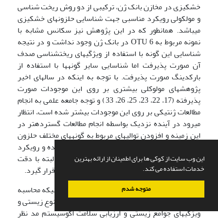
خشکی­زی در مخازن بانک ژن، ترکیبی از دو روش ریخت شناسی
و مولکولی رویکرد مناسبی جهت شناسایی حلزون­های خشکی­زی
می­باشد. همانطور که در این پژوهش نیز سکانس مشابه با
نمونه مربوط به OTU 6‌ در بانک ژن وجود نداشت و در نتیجه
شناسایی این گونه با استفاده از ویژگی­های ریخت­شناسی صدف
آن صورت پذیرفت اما شناسایی سایر گونه­ها با استفاده از
بارکدینگ صورت پذیرفت. با توجه به اینکه در سال­های اخیر
پژوهش­های مولوکلی بیشتری بر روی این موجودات صورت
پذیرفته (17، 22، 23،‌ 25، 26، 33) و توجه جامعه علمی به انجام
مطالعات ژنتیکی بر روی این موجودات بیشتر شده است، انتظار
می­رود در آینده نزدیک بواسطه انجام مطالعات گسترده­تر در
این زمینه و افزودن توالی­های مربوط به گونه­های مختلف حلزون
به پایگاه داده بانک ژن این محدودیت برطرف شده و رویکرد
مولکولی به تنهایی بعنوان روشی قابل اعتماد و البته با دقت
این وب سایت از کوکی ها برای اطمینان از ارائه بهترین
خدمات استفاده می کند.
بیشتر جهت شناسایی این موجودات مورد استفاده قرار گیرد.
لازم به ذکر است در زمینه مطالعات اکولوژیکی، زمانیکه محاسبه
متوجه شدم
تعداد گونه­های موجود در منطقه به منظور بررسی تنوع زیستی و
ویژگی­های جوامع زیستی و ارزیابی سلامت اکوسیستم مد نظر