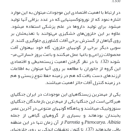
(33).
در ارتباط با اهمیت اقتصادی این موجودات می­توان به این موارد
اشاره نمود که از نوروتوکسین­هایی که در غدد بزاقی آن­ها تولید
می­شود برای تولید داروها در علم پزشکی استفاده می­شود.
علاوه بر این حلزون‌های خشکی­زی می‌توانند با تغذیه‌شان بر
روی گیاهان از گسترش برخی آفات کشاورزی جلوگیری کنند. از
سویی دیگر برخی از گونه­های حلزون، گاه خود به­عنوان آفت
محصولات زراعی و باغ­ها عمل می­کنند و باعث بروز خساراتی می­
شوند (32). با در نظر گرفتن اهمیت زیست­محیطی و اقتصادی
این گروه از جانوران با مطالعه بر روی آن­ها می­توان به اطلاعات
ارزنده­ای دست یافت که هم در زمینه حفظ تنوع زیستی و هم
در زمینه کنترل آفات حائز اهمیت می­باشند.
یکی از مهم­ترین زیستگاه­های این موجودات در ایران جنگل­های
هیرکانی است این جنگل­ها یکی از مهم ترین بازماندگان جنگل­های
سنوزوئییک می­باشند و پناهگاه گونه­ها­ی متنوعی در آخرین عصر
یخبندان بوده­اند و بسیاری از گروه­های گیاهی از جمله
Albizia
،
Pterocarya
و
Parrotia
از آن زمان تنها در این منطقه
باقی مانده­اند (37). تا کنون تحقیقات اندکی بر روی حلزون­های