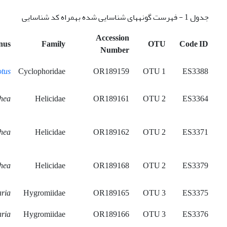
جدول 1 - فهرست گونه­های شناسایی شده بهمراه کد شناسایی
Accession
nus
Family
OTU
Code ID
Number
otus
Cyclophoridae
OR189159
OTU 1
ES3388
hea
Helicidae
OR189161
OTU 2
ES3364
hea
Helicidae
OR189162
OTU 2
ES3371
hea
Helicidae
OR189168
OTU 2
ES3379
ria
Hygromiidae
OR189165
OTU 3
ES3375
ria
Hygromiidae
OR189166
OTU 3
ES3376