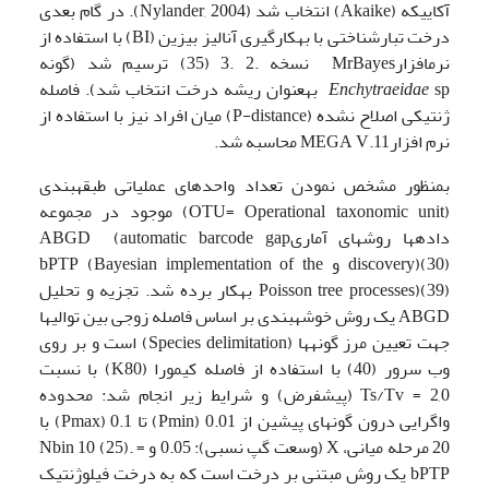
آکاییکه (Akaike) انتخاب شد (Nylander, 2004). در گام بعدی
درخت تبار­شناختی با به­کارگیری آنالیز بیزین (BI) با استفاده از
نرم­افزارMrBayes نسخه .2 .3 (35) ترسیم شد (گونه
Enchytraeidae
sp به­عنوان ریشه درخت انتخاب شد). فاصله
ژنتیکی اصلاح نشده (P-distance) میان افراد نیز با استفاده از
نرم افزارMEGA V.11 محاسبه شد.
بمنظور مشخص نمودن تعداد واحدهای عملیاتی طبقه­بندی
(OTU= Operational taxonomic unit) موجود در مجموعه
داده­ها روش­های آماریABGD (automatic barcode gap
discovery)(30) و bPTP (Bayesian implementation of the
Poisson tree processes)(39) به­کار برده شد. تجزیه و تحلیل
ABGD یک روش خوشه­بندی بر اساس فاصله زوجی بین توالی­ها
جهت تعیین مرز گونه­ها (Species delimitation) است و بر روی
وب سرور (40) با استفاده از فاصله کیمورا (K80) با نسبت
Ts/Tv = 2,0 (پیش­فرض) و شرایط زیر انجام شد: محدوده
واگرایی درون گونه­ای پیشین از 0.01 (Pmin) تا 0.1 (Pmax) با
20 مرحله میانی، X (وسعت گپ نسبی): 0.05 و = Nbin 10 (25).
bPTP یک روش مبتنی بر درخت است که به درخت فیلوژنتیک