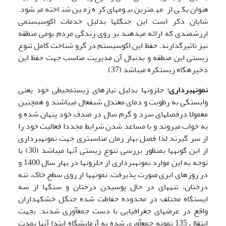
عنوان یکی از مهم­ترین بیوم­های کره زمین شناخته می­شود.
شایان ذکر است این جنگل­ها بدلیل خدمات اکوسیستمی
ارزشمندی که ارائه می­دهند بر روی زندگی مردم بومی منطقه
نیز تاثیرگذارند. حفظ این اکوسیستم در گرو شناخت کامل تنوع
زیستی این منطقه و بدنبال آن مدیریت مناسب جهت حفظ این
ذخیرهگاه زیست­کره می­باشد (37).
نمونه­برداری:
حلزون­ها بدلیل نیازهای زیست­محیطی خود یعنی
وابستگی به رطوبت و دمای معتدل شب­فعال می­باشند و همچنین
معمولا درفصل­های سرد و گرم سال در صدف خود پنهان شده و
به خواب می­روند و با مساعد شدن شرایط مجددا فعالیت خود را
از سر گیرند لذا فصل بهار زمان مناسب­تری جهت نمونه­برداری
از این گونه­ها بمنظور بررسی تنوع زیستی آن­ها می­باشد (30) با
توجه به این موارد نمونه­برداری از حلزون­ها در بهار سال 1400 و
در روزهای ابری صورت پذیرفت. نمونه­ها از روی سطح خاک، تنه
درختان، تنه­های در حال پوسیدن درختان و سنگ­ها از سه
ایستگاه مختلف در محدوده حفاظت شده جنگل خشکه­داران
واقع در عرض­های جغرافیایی با دست جمع­آوری شدند. بجهت
انتقال 135 نمونه جمع­آوری شده به آزمایشگاه ابتدا آن­ها بمدت