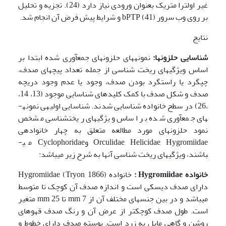
غیر اولترا متریک بعنوان ورودی نیاز دارد (24). تجزیه و تحلیل
بر روی وب سرور bPTP (41) و شرایط پیش فرض آن انجام شد.
نتایج
شناسایی حلزون­ها:
نمونه­های حلزون­های جمع­آوری شده ابتدا بر
اساس ویژگی­های ریخت شناسی از جمله تعداد پیچ­های صدف،
چپ­گرد یا راست­گرد بودن صدف، وجود یا عدم وجود دریچه
صدف و شکل صدف با کمک کلید­های شناسایی موجود (13، 14،
،26) در سطح خانواده شناسایی شدند. شناسایی اولیه­ی نمونه­
های جمع­آوری شده بر اساس ویژگی­های ریخت­شناسی مشخص
نمود حلزون­های مورد مطالعه متعلق به چهار خانواده­ی
Orculidae, Helicidae, Hygromiidae وCyclophoridae می­
باشند، ویژگی­های ریخت شناسی آن­ها به شرح زیر می­باشد:
خانواده
Hygromiidae
:
خانواده Hygromiidae (Tryon, 1866)
دارای صدف دیسکی است و اندازه صدف آن کوچک تا متوسط
می­باشد و در بین جنس­های مختلف آن از mm 7 تا mm 25 متغیر
است. طول صدف کوچک­تر از عرض آن و رنگ صدف قهوه­ای
روشن و گاهی مایل به زرد است. پوسته صدف دارای خطوط و