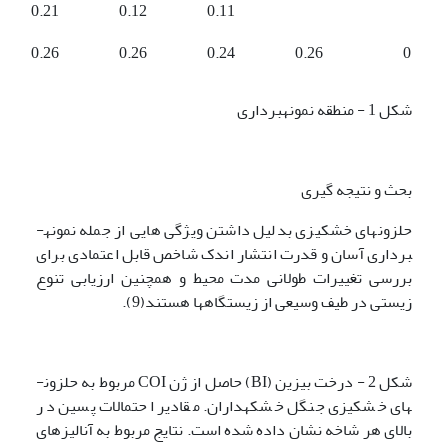
0.21
0.12
0.11
0.26
0.26
0.24
0.26
0
شکل 1 - منطقه نمونه­برداری
بحث و نتیجه گیری
حلزون­های خشکی­زی بدلیل داشتن ویژگی هایی از جمله نمونه­
برداری آسان و قدرت انتشار اندک شاخص قابل اعتمادی برای
بررسی تغییرات طولانی مدت محیط و همچنین ارزیابی تنوع
زیستی در طیف وسیعی از زیستگاه‍ها هستند(9).
شکل 2 - درخت بیزین (BI) حاصل از ژن COI مربوط به حلزون­
های خشکی­زی جنگل خشکه­داران. مقادیر احتمالات پسین در
بالای هر شاخه نشان داده شده است. نتایج مربوط به آنالیزهای