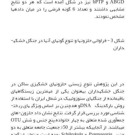
ABGD‌ و bPTP‌ نیز در شکل آمده است که هر دو نتایج
مشابهی داشتند و تعداد 6 گونه فرضی را در میان داده­ها
مشخص نمودند.
شکل 3 - فراوانی حلزون­ها و تنوع گونه­ای آن­ها در جنگل خشکه­
داران
در این پژوهش تنوع زیستی حلزون­های خشکی­زی ساکن در
جنگل خشکه­داران به­عنوان یکی از مهم­ترین زیستگاه­های
باقیمانده از جنگل­های سنوزوئییک در شمال ایران با استفاده از
روش بارکدینگ DNAو همچنین بر اساس ویژگی­های ریخت­
شناسی مورد بررسی قرار گرفت. نتایج نشان داد حلزون-های
جمع­آوری شده متعلق به چهار خانواده،‌پنج جنس و شش OTU
می­باشند. از آنجاییکه بیشتر از 50% جمعیت جامعه متعلق به دو
جنس
Pyrenaearia
و
Schileykula
بوده است می­توان اینگونه