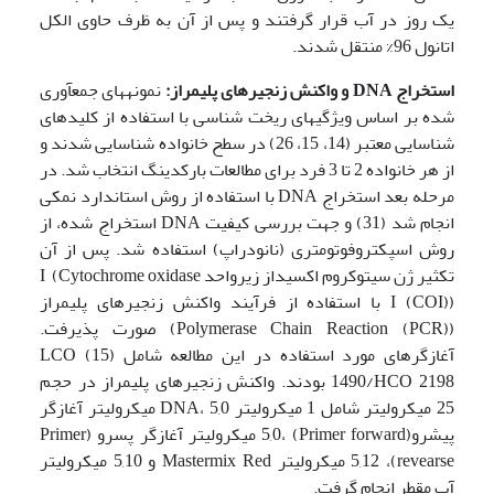
یک روز در آب قرار گرفتند و پس از آن به ظرف حاوی الکل
اتانول 96% منتقل شدند.
استخراج
DNA
و واکنش زنجیره­ای پلیمراز:
نمونه­های جمع­آوری
شده بر اساس ویژگیهای ریخت شناسی با استفاده از کلیدهای
شناسایی معتبر (14، 15، 26) در سطح خانواده شناسایی شدند و
از هر خانواده 2 تا 3 فرد برای مطالعات بارکدینگ انتخاب شد. در
مرحله بعد استخراج DNA با استفاده از روش استاندارد نمکی
انجام شد (31) و جهت بررسی کیفیت DNA استخراج شده، از
روش اسپکتروفوتومتری (نانودراپ) استفاده شد. پس از آن
تکثیر ژن سیتوکروم اکسیداز زیرواحد I (Cytochrome oxidase
I (COI)) با استفاده از فرآیند واکنش زنجیره­ای پلیمراز
(Polymerase Chain Reaction (PCR)) صورت پذیرفت.
آغازگرهای مورد استفاده در این مطالعه شامل (15) LCO
1490/HCO 2198 بودند. واکنش زنجیره­ای پلیمراز در حجم
25 میکرو­لیتر شامل 1 میکرو­لیتر DNA،‌ 5,0 میکرو­لیتر آغازگر
پیشرو(Primer forward) ،‌5,0 میکرو­لیتر آغازگر پسرو (Primer
revearse)، ‌5,12 میکرو­لیتر Mastermix Red و 5,10 میکرولیتر
آب مقطر انجام گرفت.