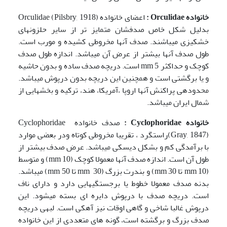
خانواده
Orculidae
:
اعضای خانواده Orculidae (Pilsbry, 1918)
بدلیل شکل خاص صدفشان متمایز تر از سایر حلزون­های
خشکی­زی می­باشند. صدف آن­ها مخروطی کشیده و مورب است.
طول صدف آن­ها بیشتر از عرض آن می­باشد. اندازه طول صدف
کوچک و حداکثر mm 5 است. دریچه صدف ساده و بدون حاشیه
و یا برگشتی است و همچنین این دریچه بدون درپوش می­باشد.
محدوده­ی پراکنش آن­ها اروپا ،آمریکا، هند، ترکیه و بخش­هایی از
شمال ایران می­باشد.
خانواده
Cyclophoridae
:
صدف خانواده Cyclophoridae
(Gray, 1847)راستگرد ، تقریبا مخروطی کوتاه ودر بعضی موارد‌
با برآمدگی کم و بشکل دیسکی می­باشد. عرض صدف بیشتر از
طول آن است. اندازه صدف آن­ها معمولا کوچک (mm 10) و متوسط
(mm‌ 10 تا mm 30) و بندرت بزرگ (mm 30 تا mm 50) می­باشد.
بدنه ‌صدف معمولا خطوط یا برجستگی­هایی دارد و دارای ناف
است. دریچه صدف با درپوش دایره ای بسته می­شود. این
درپوش غالبا شاخی و گاهی اوقات نیز آهکی است. لبه­ی دریچه
صدف بزرگ و برگشته است، گونه های متعددی ‌از این خانواده