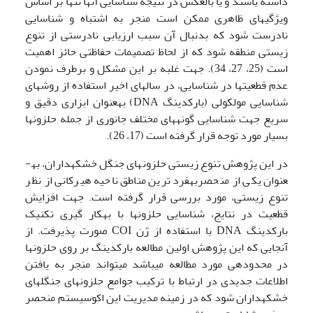
داشته باشند و یا بالعکس در نتیجه شناسایی آن­ها تنها بر اساس
ویژگی­های ظاهری ممکن است منجر به اشتباه و شناسایی
نادرست شود که بدنبال آن سبب ارزیابی نادرستی از تنوع
زیستی منطقه شود که از لحاظ تصمیمات حفاظتی حائز اهمیت
است (25،‌ 27، 34). جهت غلبه بر این مشکل و برطرف نمودن
عدم قطعیت­ها در شناسایی، در سال­های اخیر استفاده از روش­های
شناسایی مولکولی (بارکدینگ DNA) به­عنوان ابزاری دقیق و
سریع جهت شناسایی گونه­های مختلف جانوری از جمله حلزون­ها
بسیار مورد توجه قرار گرفته است (17، 26).
در این پژوهش تنوع زیستی حلزون­های جنگل خشکه­داران، به­
عنوان یکی از منحصر­به­فرد ترین مناطق ناحیه هیرکانی از نظر
تنوع زیستی، مورد بررسی قرار گرفته است. جهت افزایش
قطعیت در نتایج، شناسایی حلزون­ها با به­کار گیری تکنیک
بارکدینگ DNA با استفاده از ژن COI صورت پذیرفت. از
آنجایی که این پژوهش اولین مطالعه بارکدینگ بر روی حلزون­ها
در محدوده­ی مورد مطالعه می­باشد می­تواند منجر به یافتن
اطلاعات جدیدی در ارتباط با ترکیب جوامع حلزون­های جنگل­های
خشکه­داران شود که در زمینه مدیریت این اکوسیستم منحصر