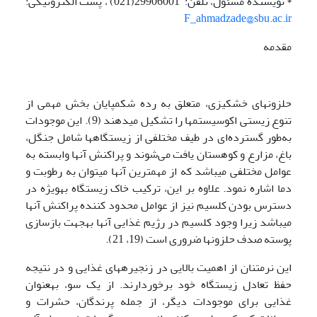
* نویسنده مسئول، تلفن: 29906001(021) ، پست الکترونیکی:
F_ahmadzade@sbu.ac.ir
مقدمه
حلزون­های خشکی­زی، ‌متعلق به رده شکم­پایان بخش مهمی از
تنوع زیستی اکوسیستم­ها را تشکیل می­دهند (9). این موجودات
به‌طور گسترده‌ای در طیف مختلفی از زیستگاه­ها شامل جنگل‌،
باغ‌، مزارع و کوهستان‌ یافت می‌شوند و پراکنش آن­ها وابسته به
عوامل مختلفی می­باشد که از مهم­ترین آن­ها می­توان به رطوبت و
دما اشاره نمود. علاوه بر این، ترکیب خاک زیستگاه به­ویژه در
دسترس بودن کلسیم نیز از عوامل محدود کننده پراکنش آن­ها
می‍باشد زیرا وجود کلسیم در رژیم غذایی آن­ها به­جهت بازسازی
پوسته صدف حلزون­ها ضروری است (19، 21).
این نرم­تنان از اهمیت بالایی در زنجیره­های غذایی و در نتیجه
حفظ تعادل زیستگاه خود برخوردارند. از یک سو، به­عنوان
غذایی برای موجودات دیگر، از جمله پرندگان، حشرات و