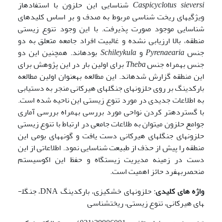
Caspicyclotus sieversi
شناسایی این حلزون با استفادهاز
ویژگی­های ریخت شناسی مربوط به صدف و بر اساس کلیدهای
شناسایی موجود صورت پذیرفت. با این وجود تنوع زیستی
منطقه، بالا ارزیابی نشده و غالبیت افراد جامعه متعلق به دو
جنس
Pyrenaearia
و
Schileykula
بوده­اند. همچنین این دو
جنس بهمراه جنس
Theba
برای اولین بار در این پژوهش برای
این منطقه گزارش شده­اند. این مطالعه به­عنوان اولین مطالعه
بارکدینگ بر روی حلزون­های جنگل­های هیرکانی منجر به دست­یابی
به اطلاعات جدیدی در مورد تنوع زیستی این ناحیه شده است.
با گسترده­تر کردن نواحی مورد بررسی بهمراه بررسی آماری
جوامع حلزون می­توان به طلاعات جامعی در ارتباط با تنوع زیستی
حلزون­های جنگل­های هیرکانی دست یافت و گونه­های بومی این
منطقه را پیش از حذف از طبیعت شناسایی نمود. اطلاعاتی از این
دست در زمینه مدیریت زیستگاه و حفظ این اکوسیستم
منحصر­به­فرد حائز اهمیت است.
واژه های کلیدی
: حلزون­های خشکی­زی، بارکدینگ DNA،‌ جنگل­
های هیرکانی، تنوع زیستی،‌ ریخت­شناسی