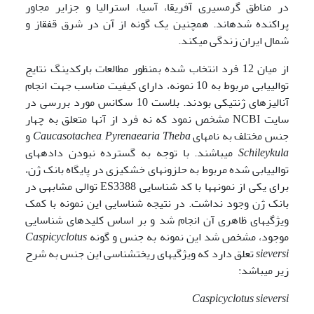
در مناطق گرمسیری آفریقا، آسیا، استرالیا و جزایر مجاور
پراکنده شده­اند. همچنین یک گونه از آن در شرق قفقاز و
شمال ایران زندگی می­کند.
از میان 12 فرد انتخاب شده بمنظور مطالعات بارکدینگ نتایج
توالی­یابی مربوط به 10 نمونه، دارای کیفیت مناسب جهت انجام
آنالیزهای ژنتیکی بودند. بلاست 10 سکانس مورد بررسی در
سایت NCBI مشخص نمود که نه فرد از آن­ها متعلق به چهار
جنس مختلف به نام­های
Theba
Pyrenaearia
,
Caucasotachea
و
Schileykula
می
باشند. با توجه به گسترده نبودن داده­های
توالی­یابی شده مربوط به حلزون­های خشکی­زی در پایگاه بانک ژن،
برای یکی از نمونه­ها با کد شناسایی ES3388 توالی مشابهی در
بانک ژن وجود نداشت. در نتیجه شناسایی این نمونه با کمک
ویژگی­های ظاهری آن انجام شد و بر اساس کلیدهای شناسایی
موجود، مشخص شد این نمونه به جنس و گونه
Caspicyclotus
sieversi
تعلق دارد که ویژگی­های ریخت­شناسی این جنس به شرح
زیر می­باشد:
Caspicyclotus sieversi