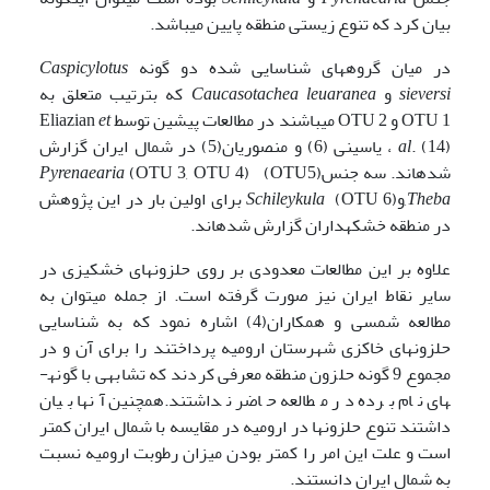
بیان کرد که تنوع زیستی منطقه پایین می­باشد.
در میان گروه­های شناسایی شده دو گونه
Caspicylotus
sieversi
و
leuaranea
Caucasotachea
که بترتیب متعلق به
OTU 1 و OTU 2‌ می­باشند در مطالعات پیشین توسط Eliazian
et
al
. (14) ، یاسینی (6) و منصوریان(5) در شمال ایران گزارش
شده­اند. سه جنس(OTU5)
(OTU 3, OTU 4)
Pyrenaearia
Theba
,
و(OTU 6)
Schileykula
برای اولین بار در این پژوهش
در منطقه خشکه­داران گزارش شده­اند.
علاوه بر این مطالعات معدودی بر روی حلزون­های خشکی­زی در
سایر نقاط ایران نیز صورت گرفته است. از جمله می­توان به
مطالعه شمسی و همکاران(4) اشاره نمود که به شناسایی
حلزون­های خاکزی شهرستان ارومیه پرداختند را برای آن و در
مجموع 9 گونه حلزون منطقه معرفی کردند که تشابهی با گونه­
های نام برده در مطالعه حاضر نداشتند.همچنین آن­ها بیان
داشتند تنوع حلزون­ها در ارومیه در مقایسه با شمال ایران کمتر
است و علت این امر را کمتر بودن میزان رطوبت ارومیه نسبت
به شمال ایران دانستند.