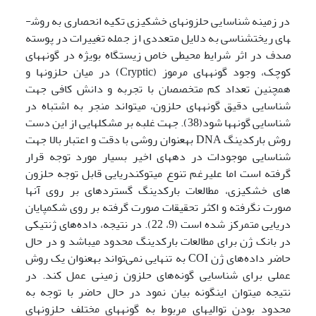
در زمینه شناسایی حلزون­های خشکی­زی تکیه انحصاری به روش­
های ریخت­شناسی به دلایل متعددی از جمله تغییرات در پوسته
صدف در اثر شرایط محیطی خاص زیستگاه بویژه در گونه­های
کوچک، وجود گونه­های مرموز (Cryptic) در میان حلزون­ها و
همچنین تعداد کم متخصصان با تجربه و دانش کافی جهت
شناسایی دقیق گونه­ها­ی حلزون، می­تواند منجر به اشتباه در
شناسایی گونه­ها شود(38). جهت غلبه بر مشکل­هایی از این دست
روش بارکدینگ DNA‌ به­عنوان روشی با دقت و اعتبار بالا جهت
شناسایی موجودات در دهه­ای اخیر بسیار مورد توجه قرار
گرفته است اما علیرغم تنوع میتوکندریایی قابل توجه حلزون
های خشکی­زی، مطالعات بارکدینگ گسترده­ای بر روی آن­ها
صورت نگرفته و اکثر تحقیقات صورت گرفته بر روی شکم­پایان
دریایی متمرکز شده است (9، 22). در نتیجه، داده‌های ژنتیکی
در بانک ژن برای مطالعات بارکدینگ محدود می­باشد و در حال
حاضر داده‌های ژن COI به تنهایی نمی‌تواند به­عنوان یک روش
عملی برای شناسایی گونه‌های حلزون زمینی عمل کند. در
نتیجه می­توان اینگونه بیان نمود در حال حاضر با توجه به
محدود بودن توالی­های مربوط به گونه­های مختلف حلزون­های